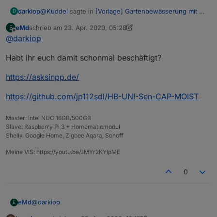
@
Kuddel
sagte in
[Vorlage] Gartenbewässerung mit 4
darkiop
D
Ventilen
:
eMd
schrieb am
23. Apr. 2020, 05:28
E
zuletzt editiert von eMd
Offline
@
darkiop
alles klar, nehme ich mit auf die to-do liste
Habt ihr euch damit schonmal beschäftigt?
Perfekt. Ich werde mir heute nochmal die Automatik
anschauen müssen.
https://asksinpp.de/
Was mir gestern noch in den Kopf kam - evtl. wäre
eine Notfall-Funktion die sicherstellt das die Aktoren
https://github.com/jp112sdl/HB-UNI-Sen-CAP-MOIST
auch abgeschaltet haben noch Sinnvoll. Es könnte ja
Hast du bereits einen Bodenfeuchte-Sensor im
sein, das ein Funkbefehlt mal nicht den Aktor erreicht -
Einsatz? Ich überlegen gerade in Richtung dem mit HM
dann wäre ein zweiter Hilfreich :D
modifizierten von Gardena.
Master: Intel NUC 16GB/500GB
Slave: Raspberry Pi 3 + Homematicmodul
Shelly, Google Home, Zigbee Aqara, Sonoff
Meine VIS: https://youtu.be/JMYr2KYlpME
0
@
darkiop
eMd
E