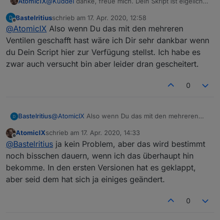
AtomicIX
@
Kuddel
danke, freue mich. Dein Skript ist eigelich
genau so wie ich es brauche, nur 6 weitere Ventile
Bastelritius
schrieb am
17. Apr. 2020, 12:58
fehlen. Das fummel ich mir zurecht. Am Adapter ist
zuletzt editiert von
Offline
@
AtomicIX
Also wenn Du das mit den mehreren
man zu sehr eingeschränkt für Änderungen.
Ventilen geschafft hast wäre ich Dir sehr dankbar wenn
du Dein Script hier zur Verfügung stellst. Ich habe es
zwar auch versucht bin aber leider dran gescheitert.
0
Bastelritius
@
AtomicIX
Also wenn Du das mit den mehreren
Ventilen geschafft hast wäre ich Dir sehr dankbar
AtomicIX
schrieb am
17. Apr. 2020, 14:33
wenn du Dein Script hier zur Verfügung stellst. Ich
zuletzt editiert von
Offline
@
Bastelritius
ja kein Problem, aber das wird bestimmt
habe es zwar auch versucht bin aber leider dran
gescheitert.
noch bisschen dauern, wenn ich das überhaupt hin
bekomme. In den ersten Versionen hat es geklappt,
aber seid dem hat sich ja einiges geändert.
0