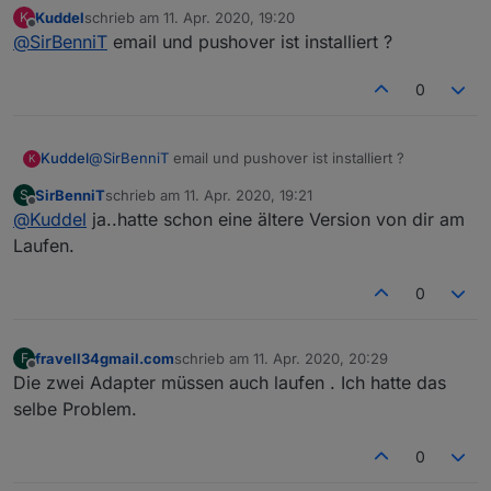
immer eine Fehlermeldung.
Kuddel
schrieb am
11. Apr. 2020, 19:20
K
Woran könnte es liegen ?
zuletzt editiert von
Offline
@
SirBenniT
email und pushover ist installiert ?
..und vielen Dank für die Bereitstellung der Skripte
und Views !!
0
Kuddel
@
SirBenniT
email und pushover ist installiert ?
K
SirBenniT
schrieb am
11. Apr. 2020, 19:21
S
zuletzt editiert von
Offline
@
Kuddel
ja..hatte schon eine ältere Version von dir am
Laufen.
0
fravell34gmail.com
schrieb am
11. Apr. 2020, 20:29
F
zuletzt editiert von
Offline
Die zwei Adapter müssen auch laufen . Ich hatte das
selbe Problem.
0