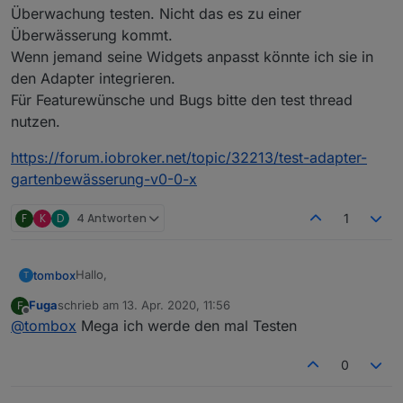
Überwachung testen. Nicht das es zu einer
Überwässerung kommt.
Wenn jemand seine Widgets anpasst könnte ich sie in
den Adapter integrieren.
Für Featurewünsche und Bugs bitte den test thread
nutzen.
https://forum.iobroker.net/topic/32213/test-adapter-
gartenbewässerung-v0-0-x
F
K
D
4 Antworten
1
Hallo,
tombox
T
Fuga
schrieb am
13. Apr. 2020, 11:56
F
ich habe mal einen Adapter für die
zuletzt editiert von
Offline
@
tombox
Mega ich werde den mal Testen
Gartenbewässerung geschrieben. Ich habe versucht
alle Funktionen hier aus dem Skript zu übernehmen.
Mail und Pushover sind nicht integriert da man sich die
Benachrichtung mit den states selber bauen kann.
0
Pause fehlt auch weil das relativ komplex ist.
Es ist noch eine Beta. Also bitte nicht ohne
Überwachung testen. Nicht das es zu einer