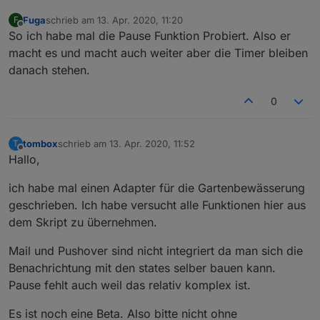
Fuga
schrieb am
13. Apr. 2020, 11:20
F
zuletzt editiert von
Offline
So ich habe mal die Pause Funktion Probiert. Also er
macht es und macht auch weiter aber die Timer bleiben
danach stehen.
0
tombox
schrieb am
13. Apr. 2020, 11:52
T
zuletzt editiert von
Offline
Hallo,
ich habe mal einen Adapter für die Gartenbewässerung
geschrieben. Ich habe versucht alle Funktionen hier aus
dem Skript zu übernehmen.
Mail und Pushover sind nicht integriert da man sich die
Benachrichtung mit den states selber bauen kann.
Pause fehlt auch weil das relativ komplex ist.
Es ist noch eine Beta. Also bitte nicht ohne