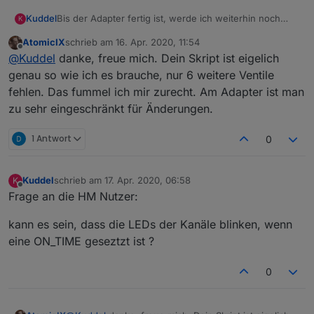
Bis der Adapter fertig ist, werde ich weiterhin noch
Kuddel
K
kleine Verbesserungen an meinem Skript vornehmen.
AtomicIX
schrieb am
16. Apr. 2020, 11:54
Version 2.3.0 mit den Fortschritten ist fertig
zuletzt editiert von
Offline
@
Kuddel
danke, freue mich. Dein Skript ist eigelich
genau so wie ich es brauche, nur 6 weitere Ventile
fehlen. Das fummel ich mir zurecht. Am Adapter ist man
zu sehr eingeschränkt für Änderungen.
1 Antwort
0
Kuddel
schrieb am
17. Apr. 2020, 06:58
K
zuletzt editiert von
Offline
Frage an die HM Nutzer:
kann es sein, dass die LEDs der Kanäle blinken, wenn
eine ON_TIME geseztzt ist ?
0