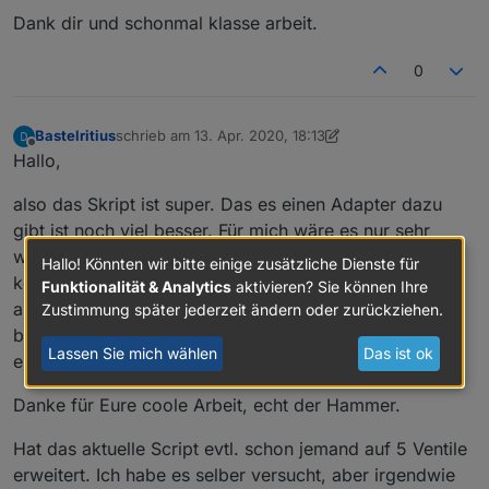
Dank dir und schonmal klasse arbeit.
0
Bastelritius
schrieb am
13. Apr. 2020, 18:13
zuletzt editiert von Bastelritius
Offline
Hallo,
also das Skript ist super. Das es einen Adapter dazu
gibt ist noch viel besser. Für mich wäre es nur sehr
wichtig das man die Anzahl der Ventile einstellen
Hallo! Könnten wir bitte einige zusätzliche Dienste für
könnte. Dann wäre alles perfekt. Ich habe nämlich 5
Funktionalität & Analytics
aktivieren? Sie können Ihre
anstatt 4 Ventile. Wo müsste ich das im Script ändern,
Zustimmung später jederzeit ändern oder zurückziehen.
bzw. wie lange dauert so etwas bis es im Adapter
Lassen Sie mich wählen
Das ist ok
eingebaut sein wird?
Danke für Eure coole Arbeit, echt der Hammer.
Hat das aktuelle Script evtl. schon jemand auf 5 Ventile
erweitert. Ich habe es selber versucht, aber irgendwie