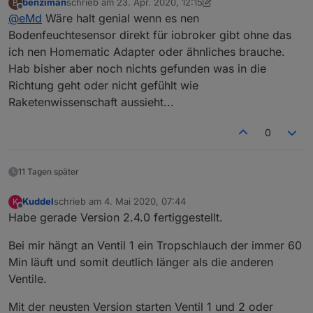
benziman
schrieb am
23. Apr. 2020, 12:15
B
Habt ihr euch damit schonmal beschäftigt?
zuletzt editiert von benziman
Offline
@
eMd
Wäre halt genial wenn es nen
https://asksinpp.de/
Bodenfeuchtesensor direkt für iobroker gibt ohne das
ich nen Homematic Adapter oder ähnliches brauche.
https://github.com/jp112sdl/HB-UNI-Sen-CAP-MOIST
Hab bisher aber noch nichts gefunden was in die
Richtung geht oder nicht gefühlt wie
Raketenwissenschaft aussieht...
0
11 Tagen später
Kuddel
schrieb am
4. Mai 2020, 07:44
K
zuletzt editiert von
Offline
Habe gerade Version 2.4.0 fertiggestellt.
Bei mir hängt an Ventil 1 ein Tropschlauch der immer 60
Min läuft und somit deutlich länger als die anderen
Ventile.
Mit der neusten Version starten Ventil 1 und 2 oder