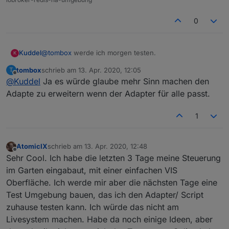
Wenn jemand seine Widgets anpasst könnte ich sie in
gartenbewässerung-v0-0-x
den Adapter integrieren.
0
Für Featurewünsche und Bugs bitte den test thread
nutzen.
@
tombox
werde ich morgen testen.
Kuddel
K
tombox
schrieb am
13. Apr. 2020, 12:05
T
also werde ich keine Erweiterungen mehr in mein
zuletzt editiert von
Offline
@
Kuddel
Ja es würde glaube mehr Sinn machen den
Skript einbauen oder ?
also alles bei issue für den Adapter in github posten?
Adapte zu erweitern wenn der Adapter für alle passt.
1
AtomicIX
schrieb am
13. Apr. 2020, 12:48
zuletzt editiert von
Offline
Sehr Cool. Ich habe die letzten 3 Tage meine Steuerung
im Garten eingabaut, mit einer einfachen VIS
Oberfläche. Ich werde mir aber die nächsten Tage eine
Test Umgebung bauen, das ich den Adapter/ Script
zuhause testen kann. Ich würde das nicht am
Livesystem machen. Habe da noch einige Ideen, aber