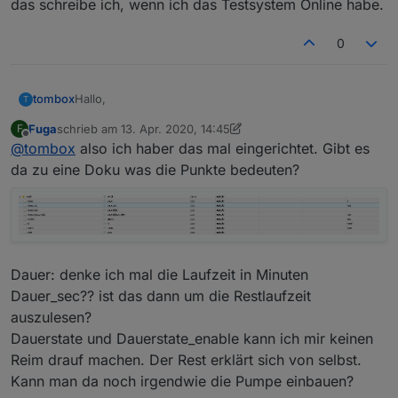
das schreibe ich, wenn ich das Testsystem Online habe.
0
Hallo,
tombox
T
Fuga
schrieb am
13. Apr. 2020, 14:45
F
ich habe mal einen Adapter für die
zuletzt editiert von Fuga
Offline
@
tombox
also ich haber das mal eingerichtet. Gibt es
Gartenbewässerung geschrieben. Ich habe versucht
alle Funktionen hier aus dem Skript zu übernehmen.
Mail und Pushover sind nicht integriert da man sich die
da zu eine Doku was die Punkte bedeuten?
Benachrichtung mit den states selber bauen kann.
Pause fehlt auch weil das relativ komplex ist.
Es ist noch eine Beta. Also bitte nicht ohne
Überwachung testen. Nicht das es zu einer
Überwässerung kommt.
https://forum.iobroker.net/topic/32213/test-adapter-
Wenn jemand seine Widgets anpasst könnte ich sie in
gartenbewässerung-v0-0-x
den Adapter integrieren.
Dauer: denke ich mal die Laufzeit in Minuten
Für Featurewünsche und Bugs bitte den test thread
Dauer_sec?? ist das dann um die Restlaufzeit
nutzen.
auszulesen?
Dauerstate und Dauerstate_enable kann ich mir keinen
Reim drauf machen. Der Rest erklärt sich von selbst.
Kann man da noch irgendwie die Pumpe einbauen?