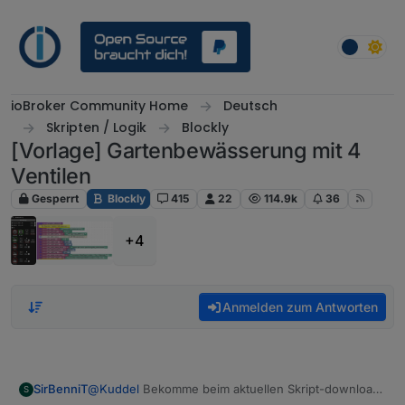
Weiter zum Inhalt
ioBroker Community Home
Deutsch
Skripten / Logik
Blockly
[Vorlage] Gartenbewässerung mit 4
Ventilen
Gesperrt
Blockly
415
22
114.9k
36
+4
Anmelden zum Antworten
SirBenniT
@
Kuddel
Bekomme beim aktuellen Skript-download
S