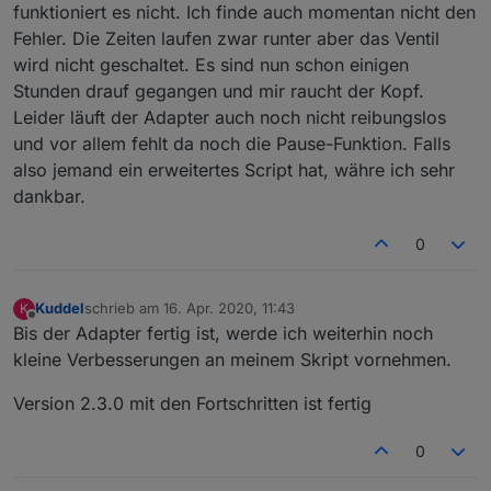
funktioniert es nicht. Ich finde auch momentan nicht den
Fehler. Die Zeiten laufen zwar runter aber das Ventil
wird nicht geschaltet. Es sind nun schon einigen
Stunden drauf gegangen und mir raucht der Kopf.
Leider läuft der Adapter auch noch nicht reibungslos
und vor allem fehlt da noch die Pause-Funktion. Falls
also jemand ein erweitertes Script hat, währe ich sehr
dankbar.
0
Kuddel
schrieb am
16. Apr. 2020, 11:43
K
zuletzt editiert von
Offline
Bis der Adapter fertig ist, werde ich weiterhin noch
kleine Verbesserungen an meinem Skript vornehmen.
Version 2.3.0 mit den Fortschritten ist fertig
0