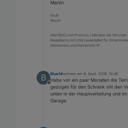
Martin
Gruß
Martin
Intel NUCs mit Proxmox / Iobroker als VM unter
Raspeberry mit USB Leseköpfen für Smartmete
Homematic und Homematic IP
Blue14
schrieb am
8. Sept. 2019, 13:45
B
zuletzt editiert von
Habe vor ein paar Monaten die Terr
Offline
gezogen für den Schrank mit den Ven
unten in der Hauptverteilung und im 
Garage.