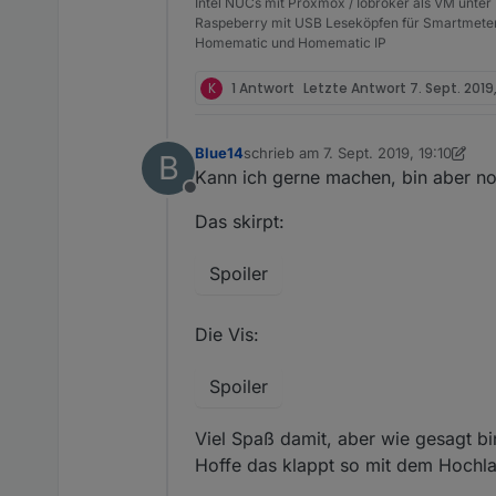
Intel NUCs mit Proxmox / Iobroker als VM unter
Raspeberry mit USB Leseköpfen für Smartmete
Homematic und Homematic IP
K
1 Antwort
Letzte Antwort
7. Sept. 2019
Blue14
schrieb am
7. Sept. 2019, 19:10
B
zuletzt editiert von Blue14
Kann ich gerne machen, bin aber noc
Offline
Das skirpt:
Spoiler
Die Vis:
Spoiler
Viel Spaß damit, aber wie gesagt 
Hoffe das klappt so mit dem Hochl