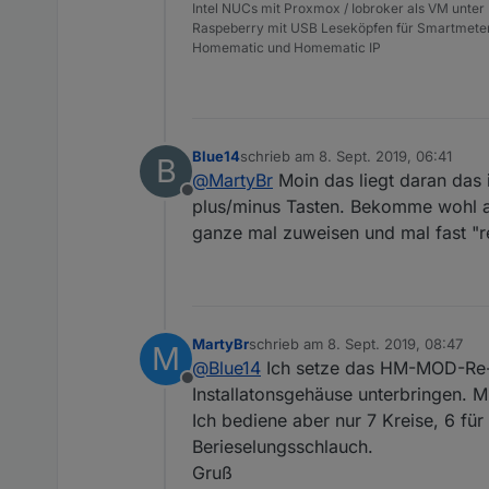
Intel NUCs mit Proxmox / Iobroker als VM unter
Viel Spaß damit, aber wie ge
Raspeberry mit USB Leseköpfen für Smartmete
Hoffe das klappt so mit dem 
Homematic und Homematic IP
Edit: Skript updatet 23.09.19
Blue14
schrieb am
8. Sept. 2019, 06:41
B
zuletzt editiert von
@
MartyBr
Moin das liegt daran das i
Offline
plus/minus Tasten. Bekomme wohl a
ganze mal zuweisen und mal fast "rea
MartyBr
schrieb am
8. Sept. 2019, 08:47
M
zuletzt editiert von
@
Blue14
Ich setze das HM-MOD-Re-8 
Offline
Installatonsgehäuse unterbringen. Mi
Ich bediene aber nur 7 Kreise, 6 fü
Berieselungsschlauch.
Gruß