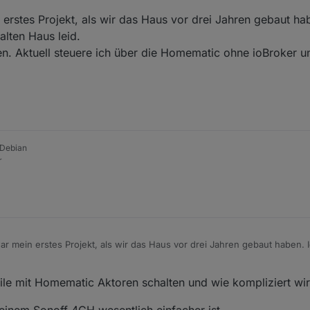
rstes Projekt, als wir das Haus vor drei Jahren gebaut ha
alten Haus leid.
. Aktuell steuere ich über die Homematic ohne ioBroker un
 Debian
r
 mein erstes Projekt, als wir das Haus vor drei Jahren gebaut haben. 
ten Haus leid.
hrieben. Aktuell steuere ich über die Homematic ohne ioBroker und pla
ile mit Homematic Aktoren schalten und wie kompliziert wi