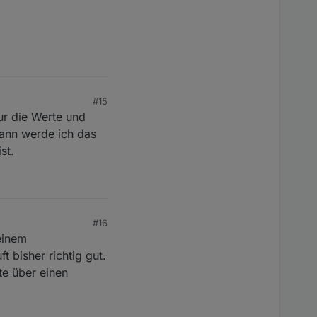
 Woche.
#15
ur die Werte und
ann werde ich das
st.
#16
einem
t bisher richtig gut.
te über einen