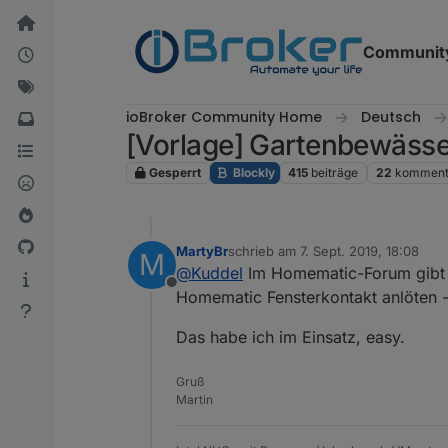
Weiter zum Inhalt
Communit
ioBroker Community Home
Deutsch
[Vorlage] Gartenbewässe
Gesperrt
Blockly
415
beiträge
22
komment
MartyBr
schrieb am
7. Sept. 2019, 18:08
M
zuletzt editiert von
@
Kuddel
Im Homematic-Forum gibt 
Offline
Homematic Fensterkontakt anlöten - 
Das habe ich im Einsatz, easy.
Gruß
Martin