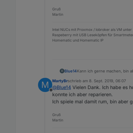
Gruß
Martin
Intel NUCs mit Proxmox / Iobroker als VM unter
Raspeberry mit USB Leseköpfen für Smartmete
Homematic und Homematic IP
Kann ich gerne machen, bin ab
Blue14
B
MartyBr
schrieb am
8. Sept. 2019, 06:07
M
Das skirpt:
zuletzt editiert von
@
Blue14
Vielen Dank. Ich habe es h
Offline
konnte ich aber reparieren.
Spoiler
Ich spiele mal damit rum, bin aber 
Die Vis:
Gruß
Martin
Spoiler