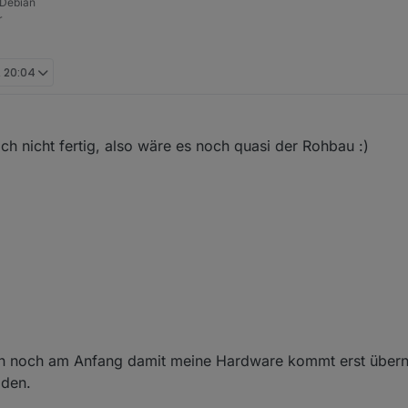
 Debian
r
, 20:04
h nicht fertig, also wäre es noch quasi der Rohbau :)
bin noch am Anfang damit meine Hardware kommt erst über
aden.