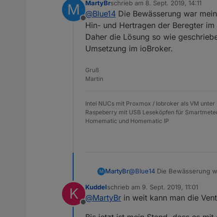
MartyBr
schrieb am
8. Sept. 2019, 14:11
M
zuletzt editiert von
@
Blue14
Die Bewässerung war mein e
Offline
Hin- und Hertragen der Beregter im 
Daher die Lösung so wie geschrieben
Umsetzung im ioBroker.
Gruß
Martin
Intel NUCs mit Proxmox / Iobroker als VM unter
Raspeberry mit USB Leseköpfen für Smartmete
Homematic und Homematic IP
MartyBr
@
Blue14
Die Bewässerung war
M
Hertragen der Beregter im al
Kuddel
schrieb am
9. Sept. 2019, 11:01
K
Daher die Lösung so wie gesc
zuletzt editiert von
@
MartyBr
in weit kann man die Vent
Umsetzung im ioBroker.
Offline