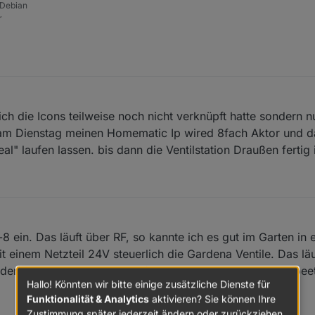
 Debian
sagt bin noch am Anfang damit meine Hardware kommt erst übernächste
r
Hochladen.
ch die Icons teilweise noch nicht verknüpft hatte sondern n
m Dienstag meinen Homematic Ip wired 8fach Aktor und d
l" laufen lassen. bis dann die Ventilstation Draußen fertig i
ein. Das läuft über RF, so kannte ich es gut im Garten in 
t einem Netzteil 24V steuerlich die Gardena Ventile. Das läuf
r den Rasen und einen Kreis für die Hecke und die Rosenbee
Hallo! Könnten wir bitte einige zusätzliche Dienste für
Funktionalität & Analytics
aktivieren? Sie können Ihre
Zustimmung später jederzeit ändern oder zurückziehen.