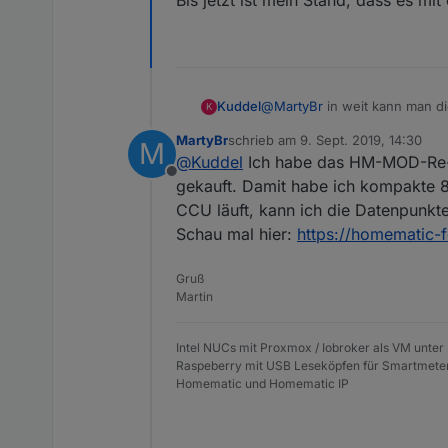
Bis jetzt ist mein Stand, dass es mi
@
MartyBr
in weit kann man di
Kuddel
K
MartyBr
schrieb am
9. Sept. 2019, 14:30
M
Bis jetzt ist mein Stand, dass
zuletzt editiert von
@
Kuddel
Ich habe das HM-MOD-Re-8 
Offline
gekauft. Damit habe ich kompakte 8
CCU läuft, kann ich die Datenpunkte 
Schau mal hier:
https://homematic-
Gruß
Martin
Intel NUCs mit Proxmox / Iobroker als VM unter
Raspeberry mit USB Leseköpfen für Smartmete
Homematic und Homematic IP