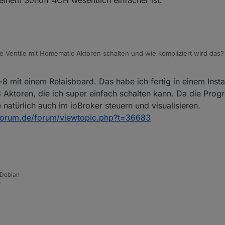
t einem Sonoff 4CH wesentlich einfacher ist.
e Ventile mit Homematic Aktoren schalten und wie kompliziert wird das?
 es mit einem Sonoff 4CH wesentlich einfacher ist.
mit einem Relaisboard. Das habe ich fertig in einem Insta
 Aktoren, die ich super einfach schalten kann. Da die Prog
natürlich auch im ioBroker steuern und visualisieren.
forum.de/forum/viewtopic.php?t=36683
 Debian
r