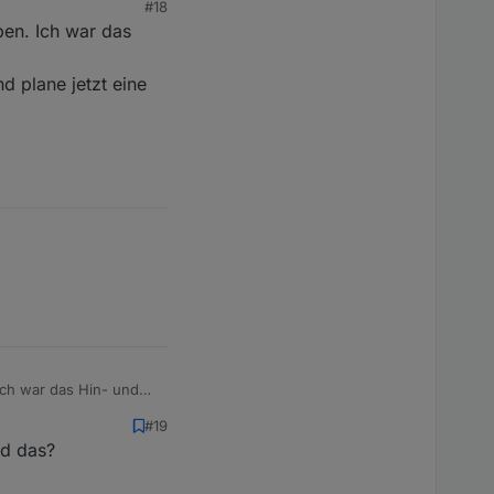
#18
ben. Ich war das
d plane jetzt eine
Ich war das Hin- und
#19
ne jetzt eine
rd das?