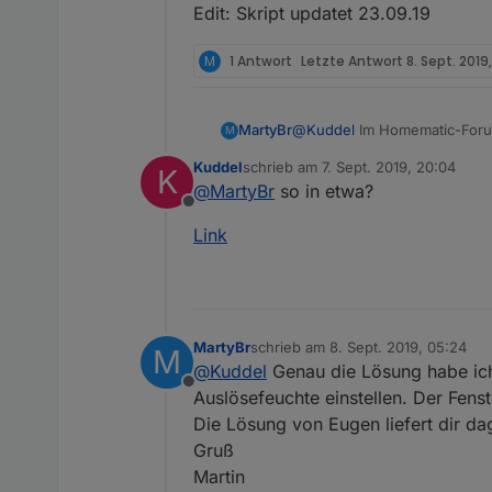
Edit: Skript updatet 23.09.19
M
1 Antwort
Letzte Antwort
8. Sept. 2019
@
Kuddel
Im Homematic-Forum gibt es noch einen Umbau eines Gardena Bodenfeuchtesensors. Einfach einen Homematic
MartyBr
M
Fensterkontakt anlöten
Kuddel
schrieb am
7. Sept. 2019, 20:04
K
Das habe ich im Einsatz, easy
zuletzt editiert von
@
MartyBr
so in etwa?
Offline
Link
MartyBr
schrieb am
8. Sept. 2019, 05:24
M
zuletzt editiert von
@
Kuddel
Genau die Lösung habe ic
Offline
Auslösefeuchte einstellen. Der Fens
Die Lösung von Eugen liefert dir da
Gruß
Martin