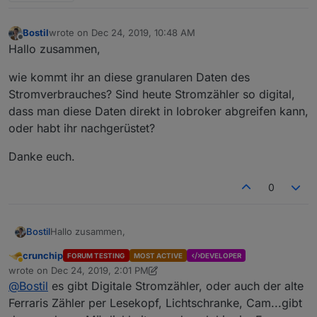
Bostil
wrote on
Dec 24, 2019, 10:48 AM
last edited by
Offline
Hallo zusammen,
wie kommt ihr an diese granularen Daten des
Stromverbrauches? Sind heute Stromzähler so digital,
dass man diese Daten direkt in Iobroker abgreifen kann,
oder habt ihr nachgerüstet?
Danke euch.
0
Hallo zusammen,
Bostil
crunchip
FORUM TESTING
MOST ACTIVE
DEVELOPER
wie kommt ihr an diese granularen Daten des
Away
wrote on
Dec 24, 2019, 2:01 PM
Stromverbrauches? Sind heute Stromzähler so digital,
last edited by Negalein
Dec 24, 2019, 3:57 PM
@
Bostil
es gibt Digitale Stromzähler, oder auch der alte
dass man diese Daten direkt in Iobroker abgreifen kann,
Danke euch.
oder habt ihr nachgerüstet?
Ferraris Zähler per Lesekopf, Lichtschranke, Cam...gibt