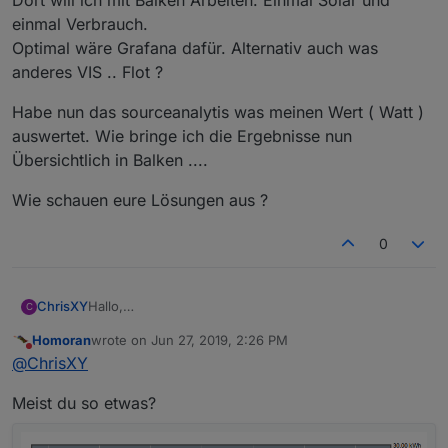
einmal Verbrauch.
Optimal wäre Grafana dafür. Alternativ auch was
anderes VIS .. Flot ?
Habe nun das sourceanalytis was meinen Wert ( Watt )
auswertet. Wie bringe ich die Ergebnisse nun
Übersichtlich in Balken ....
Wie schauen eure Lösungen aus ?
0
Hallo,
ChrisXY
C
ich komme irgendwie nicht mehr weiter. Ich möchte
Homoran
wrote on
Jun 27, 2019, 2:26 PM
gerne eine Ansicht haben vom Aktuellen Monat.
Habe nun das sourceanalytis was meinen Wert ( Watt
last edited by
Do not disturb
@
ChrisXY
Dort will ich mit Balken Arbeiten. Einmal Solar und
) auswertet. Wie bringe ich die Ergebnisse nun
einmal Verbrauch.
Übersichtlich in Balken ....
Wie schauen eure Lösungen aus ?
Meist du so etwas?
Optimal wäre Grafana dafür. Alternativ auch was
anderes VIS .. Flot ?