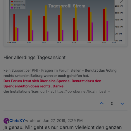
Hier allerdings Tagesansicht
kein Support per PN! - Fragen im Forum stellen -
Benutzt das Voting
rechts unten im Beitrag wenn er euch geholfen hat.
Das Forum freut sich über eine Spende. Benutzt dazu den
Spendenbutton oben rechts. Danke!
der Installationsfixer:
curl -fsL https://iobroker.net/fix.sh | bash -
0
ChrisXY
wrote on
Jun 27, 2019, 2:29 PM
C
last edited by
Offline
ja genau. Mir geht es nur darum vielleicht den ganzen