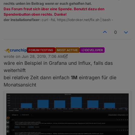
rechts unten im Beitrag wenn er euch geholfen hat.
Das Forum freut sich über eine Spende. Benutzt dazu den
Spendenbutton oben rechts. Danke!
der Installationsfixer:
curl -fsL https://iobroker.net/fix.sh | bash -
0
crunchip
FORUM TESTING
MOST ACTIVE
DEVELOPER
Away
wrote on
Jun 28, 2019, 7:06 AM
last edited by crunchip
Jun 28, 2019, 9:08 AM
wäre ein Beispiel in Grafana und Influx, falls das
weiterhilft
bei relative Zeit dann einfach
1M
eintragen für die
Monatsansicht