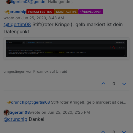
@
gender
Hallo gender,
tigertim08
crunchip
FORUM TESTING
MOST ACTIVE
DEVELOPER
bin relativ neu mit grafana. Wo muss ich denn die
Away
wrote on
Jun 25, 2020, 8:43 AM
Codezeile zur berechnung eintragen? Finde da
last edited by
@
tigertim08
Stift(roter Kringel), gelb markiert ist dein
irgendwie nichts...
Danke schonmal
Datenpunkt
umgestiegen von Proxmox auf Unraid
0
crunchip
@
tigertim08
Stift(roter Kringel), gelb markiert ist dein
Datenpunkt
tigertim08
wrote on
Jun 25, 2020, 2:25 PM
last edited by
Offline
@
crunchip
Danke!
0