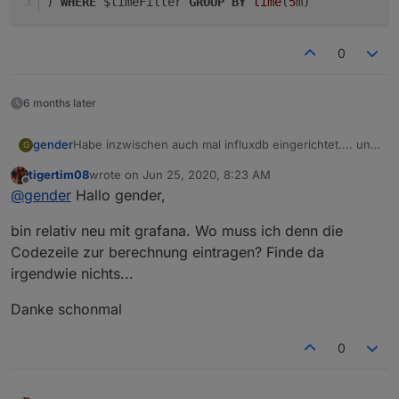
) 
WHERE
 $timeFilter 
GROUP
BY
time
(
5
m) 
0
6 months later
Habe inzwischen auch mal influxdb eingerichtet.... und
gender
G
dann den Code von crunchip mal übernommen: damit
tigertim08
wrote on
Jun 25, 2020, 8:23 AM
lassen sich dann - wie oben erwähnt - aus einem
Hier der Code zum Kopieren (bei mir noch *1000,
last edited by
Offline
@
gender
Hallo gender,
Gesamtverbrauchswert Verbrauchswerte für
damit ich Watt und nicht Kilowatt benutzen kann):
Zeitintervalle darstellen.
SELECT non_negative_difference(last(cumulative
bin relativ neu mit grafana. Wo muss ich denn die
SELECT cumulative_sum(non_negative_difference(
Codezeile zur berechnung eintragen? Finde da
irgendwie nichts...
Danke schonmal
0