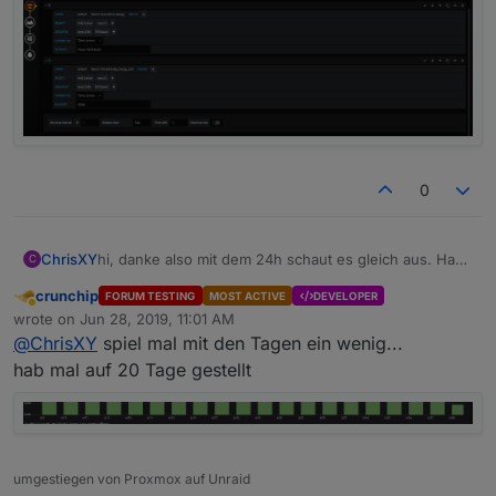
0
ChrisXY
hi, danke also mit dem 24h schaut es gleich aus. Hab
C
nun mal eine 14 Tage ansicht genommen.
crunchip
FORUM TESTING
MOST ACTIVE
DEVELOPER
DIe Teitangaben unten find ich einfach doof. In der
Away
wrote on
Jun 28, 2019, 11:01 AM
Monat habe ich nicht den Wochentag unter jedem
last edited by
@
ChrisXY
spiel mal mit den Tagen ein wenig...
Balken und wenn ich 14 Tage nehme steht da einfach
zu viel. chaut nicht so schön aus
hab mal auf 20 Tage gestellt
umgestiegen von Proxmox auf Unraid