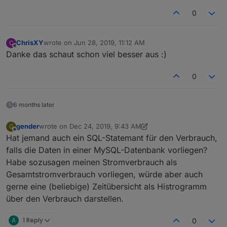
0
ChrisXY
wrote on
Jun 28, 2019, 11:12 AM
C
last edited by
Offline
Danke das schaut schon viel besser aus :)
0
6 months later
gender
wrote on
Dec 24, 2019, 9:43 AM
G
last edited by gender
Dec 24, 2019, 10:45 AM
Offline
Hat jemand auch ein SQL-Statemant für den Verbrauch,
falls die Daten in einer MySQL-Datenbank vorliegen?
Habe sozusagen meinen Stromverbrauch als
Gesamtstromverbrauch vorliegen, würde aber auch
gerne eine (beliebige) Zeitübersicht als Histrogramm
über den Verbrauch darstellen.
A
1 Reply
0