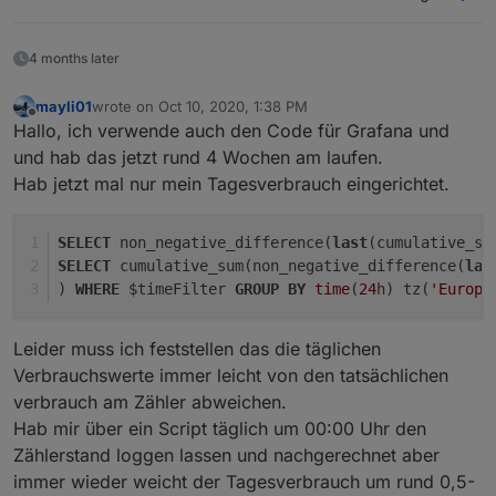
4 months later
mayli01
wrote on
Oct 10, 2020, 1:38 PM
last edited by
Offline
Hallo, ich verwende auch den Code für Grafana und
und hab das jetzt rund 4 Wochen am laufen.
Hab jetzt mal nur mein Tagesverbrauch eingerichtet.
SELECT
 non_negative_difference(
last
(cumulative_su
SELECT
 cumulative_sum(non_negative_difference(
las
) 
WHERE
 $timeFilter 
GROUP
BY
time
(
24
h) tz(
'Europe
Leider muss ich feststellen das die täglichen
Verbrauchswerte immer leicht von den tatsächlichen
verbrauch am Zähler abweichen.
Hab mir über ein Script täglich um 00:00 Uhr den
Zählerstand loggen lassen und nachgerechnet aber
immer wieder weicht der Tagesverbrauch um rund 0,5-