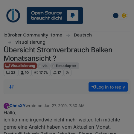
Skip to content
ioBroker Community Home
Deutsch
Visualisierung
Übersicht Stromverbrauch Balken
Monatsansicht ?
Visualisierung
vis
flot adapter
33
10
17.7k
17
Log in to reply
ChrisXY
wrote on
Jun 27, 2019, 7:30 AM
C
last edited by
Offline
Hallo,
ich komme irgendwie nicht mehr weiter. Ich möchte
gerne eine Ansicht haben vom Aktuellen Monat.
Dort will ich mit Balken Arbeiten. Einmal Solar und