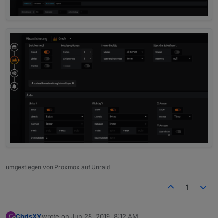
umgestiegen von Proxmox auf Unraid
1
ChrisXY
wrote on
Jun 28, 2019, 8:12 AM
C