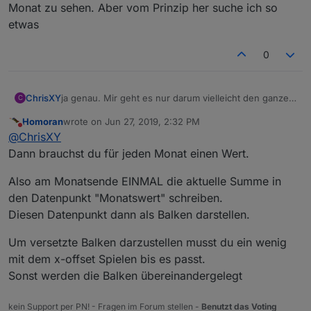
Monat zu sehen. Aber vom Prinzip her suche ich so
etwas
0
ChrisXY
ja genau. Mir geht es nur darum vielleicht den ganzen
C
Monat zu sehen. Aber vom Prinzip her suche ich so
Homoran
wrote on
Jun 27, 2019, 2:32 PM
etwas
last edited by
Do not disturb
@
ChrisXY
Dann brauchst du für jeden Monat einen Wert.
Also am Monatsende EINMAL die aktuelle Summe in
den Datenpunkt "Monatswert" schreiben.
Diesen Datenpunkt dann als Balken darstellen.
Um versetzte Balken darzustellen musst du ein wenig
mit dem x-offset Spielen bis es passt.
Sonst werden die Balken übereinandergelegt
kein Support per PN! - Fragen im Forum stellen -
Benutzt das Voting