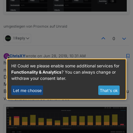
umgestiegen von Proxmox auf Unraid
1 Reply
0
ChrisXY
wrote on
Jun 28, 2019, 10:31 AM
C
last edited by
Offline
hi, danke also mit dem 24h schaut es gleich aus. Hab
Hi! Could we please enable some additional services for
nun mal eine 14 Tage ansicht genommen.
Functionality & Analytics
? You can always change or
DIe Teitangaben unten find ich einfach doof. In der
withdraw your consent later.
Monat habe ich nicht den Wochentag unter jedem
Let me choose
That's ok
Balken und wenn ich 14 Tage nehme steht da einfach zu
viel. chaut nicht so schön aus