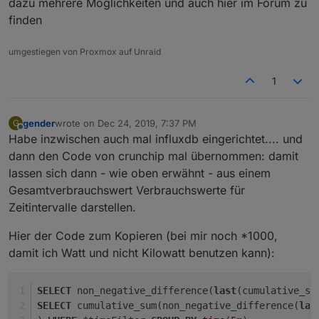
dazu mehrere Möglichkeiten und auch hier im Forum zu
finden
umgestiegen von Proxmox auf Unraid
1
gender
wrote on
Dec 24, 2019, 7:37 PM
G
last edited by
Offline
Habe inzwischen auch mal influxdb eingerichtet.... und
dann den Code von crunchip mal übernommen: damit
lassen sich dann - wie oben erwähnt - aus einem
Gesamtverbrauchswert Verbrauchswerte für
Zeitintervalle darstellen.
Hier der Code zum Kopieren (bei mir noch *1000,
damit ich Watt und nicht Kilowatt benutzen kann):
SELECT
 non_negative_difference(
last
(cumulative_su
SELECT
 cumulative_sum(non_negative_difference(
las