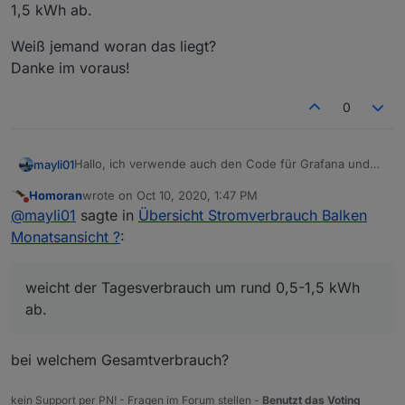
1,5 kWh ab.
Weiß jemand woran das liegt?
Danke im voraus!
0
Hallo, ich verwende auch den Code für Grafana und
mayli01
und hab das jetzt rund 4 Wochen am laufen.
Homoran
wrote on
Oct 10, 2020, 1:47 PM
Hab jetzt mal nur mein Tagesverbrauch eingerichtet.
SELECT non_negative_difference(last(cumulative
last edited by
Do not disturb
@
mayli01
sagte in
Übersicht Stromverbrauch Balken
SELECT cumulative_sum(non_negative_difference(
Leider muss ich feststellen das die täglichen
Monatsansicht ?
:
Verbrauchswerte immer leicht von den tatsächlichen
verbrauch am Zähler abweichen.
Weiß jemand woran das liegt?
Hab mir über ein Script täglich um 00:00 Uhr den
Danke im voraus!
weicht der Tagesverbrauch um rund 0,5-1,5 kWh
Zählerstand loggen lassen und nachgerechnet aber
ab.
immer wieder weicht der Tagesverbrauch um rund 0,5-
1,5 kWh ab.
bei welchem Gesamtverbrauch?
kein Support per PN! - Fragen im Forum stellen -
Benutzt das Voting