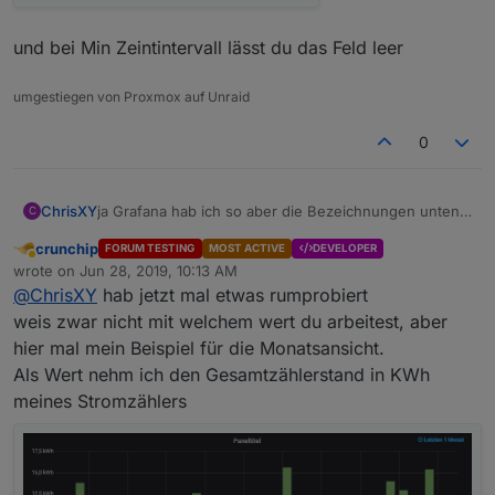
und bei Min Zeintintervall lässt du das Feld leer
umgestiegen von Proxmox auf Unraid
0
ChrisXY
ja Grafana hab ich so aber die Bezeichnungen unten
C
sind etwas doof. In der Jahresansicht macht er Tage
crunchip
FORUM TESTING
MOST ACTIVE
DEVELOPER
wenn ich 1d gegen 1M tausche dann zeigt er nurnoch
Away
wrote on
Jun 28, 2019, 10:13 AM
bist an und auch die Werte stimmen nicht .. das
last edited by
@
ChrisXY
hab jetzt mal etwas rumprobiert
Maximal ein Tageswert aber nicht der Monatswert.
Naja funktioniert halbwegs.
weis zwar nicht mit welchem wert du arbeitest, aber
hier mal mein Beispiel für die Monatsansicht.
Als Wert nehm ich den Gesamtzählerstand in KWh
meines Stromzählers