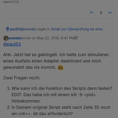
openCCU)
0
@
eumats
sagte in
Script zur Überprüfung ob eine
paul53
Instanz noch läuft.
:
eumats
wrote on
May 22, 2019, 8:47 PM
last edited by eumats
May 22, 2019, 11:07 PM
Offline
Muss das in Zeile 31 nicht
@
paul53
if (!instance.common.enabled)
Nein, eine Störung liegt nur vor, wenn die Instanz
Ahh. Jetzt hat es geklingelt. Ich hatte zum stimulieren
freigegeben ist (laufen soll).
heißen?
eines Ausfalls einen Adapter deaktiviert und mich
gewundert das nix kommt.
Zwei Fragen noch:
Wie kann ich die Funktion des Skripts denn testen?
EDIT: Das habe ich mit einem kill -9 <pid>
hinbekommen.
In Deinem original Skript steht nach Zeile 35 noch
ein cnt++. Ist das erforderlich?