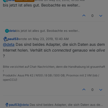
last edited by
Offline
bis jetzt ist alles gut. Beobachte es weiter..
0
deta
bis jetzt ist alles gut. Beobachte es weiter..
D
paul53
wrote on
May 23, 2019, 10:40 AM
last edited by
Offline
@
deta
Das sind beides Adapter, die sich Daten aus dem
Internet holen. Verhält sich
connected
genauso wie
alive
?
Bitte verzichtet auf Chat-Nachrichten, denn die Handhabung ist grauenhaft
!
Produktiv: Asus PN 42 / N100 / 8 GB / 500 GB; Proxmox mit 2 VM (iob /
openCCU)
0
paul53
@
deta
Das sind beides Adapter, die sich Daten aus dem