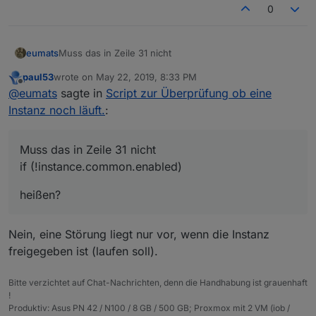
0
Muss das in Zeile 31 nicht
eumats
paul53
wrote on
May 22, 2019, 8:33 PM
last edited by
Offline
@
eumats
sagte in
Script zur Überprüfung ob eine
heißen?
Instanz noch läuft.
:
PS: Danke für das Skript!
Muss das in Zeile 31 nicht
if (!instance.common.enabled)
heißen?
Nein, eine Störung liegt nur vor, wenn die Instanz
freigegeben ist (laufen soll).
Bitte verzichtet auf Chat-Nachrichten, denn die Handhabung ist grauenhaft
!
Produktiv: Asus PN 42 / N100 / 8 GB / 500 GB; Proxmox mit 2 VM (iob /