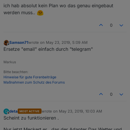
ich hab absolut kein Plan wo das genau eingebaut
werden muss..
0
Samson71
wrote on
May 23, 2019, 5:09 AM
last edited by
Offline
Ersetze "email" einfach durch "telegram"
Markus
Bitte beachten:
Hinweise für gute Forenbeiträge
Maßnahmen zum Schutz des Forums
0
deta
wrote on
May 23, 2019, 10:03 AM
D
MOST ACTIVE
last edited by
Offline
Scheint zu funktionieren .
Nur jetzt Meckert er . das der Adapter Das Wetter und