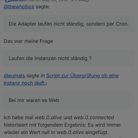
In der io-package.json sieht man das schön:
"mode": "schedule",

last edited by paul53
May 23, 2019, 1:25 PM
Offline
@
thewhobox
sagte:
Evtl müsste man noch einbauen, dass er sich das
common Objekt des Adapters holt und überprüft
Die Adapter laufen nicht ständig, sondern per Cron.
ob es dauernd läuft (daemond glaube ich) oder
eben nur alle paar Mintuen zum abholen von Daten
(scheduled).
Das war meine Frage
Laufen die Instanzen nicht ständig ?
@
eumats
sagte in
Script zur Überprüfung ob eine
Instanz noch läuft.
:
Bei mir waren es Web
Ich habe mal
web.0.alive
und
web.0.connected
historisiert mit folgendem Ergebnis: Es wird immer
wieder ein Wert
null
in
web.0.alive
eingefügt.