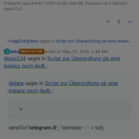
Produktiv: Asus PN 42 / N100 / 8 GB / 500 GB; Proxmox mit 2 VM (iob /
openCCU)
0
@
deta
sagte in
Script zur Überprüfung ob eine Instanz
sigi234
noch läuft.
:
deta
wrote on
May 23, 2019, 4:48 AM
D
MOST ACTIVE
last edited by
Offline
@
sigi234
sagte in
@
sigi234
Script zur Überprüfung ob eine
Danke, scheint aber nur eine Mail zu
versenden. Bräuchte das für Telegram.
Instanz noch läuft.
:
sendTo('
telegram.0
', 'iobroker - ' + txt);
@
deta
sagte in
Script zur Überprüfung ob eine
Instanz noch läuft.
:
sendTo('
telegram.0
', 'iobroker - ' + txt);