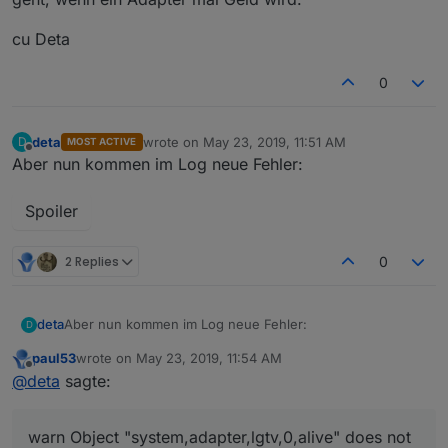
cu Deta
0
deta
wrote on
May 23, 2019, 11:51 AM
D
MOST ACTIVE
last edited by
Offline
Aber nun kommen im Log neue Fehler:
Spoiler
2 Replies
0
Aber nun kommen im Log neue Fehler:
deta
D
paul53
wrote on
May 23, 2019, 11:54 AM
last edited by
Offline
@
deta
sagte:
Spoiler
warn Object "system,adapter,lgtv,0,alive" does not