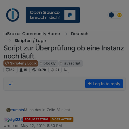
Skip to content
ioBroker Community Home
Deutsch
Skripten / Logik
Script zur Überprüfung ob eine Instanz
noch läuft.
Skripten / Logik
blockly
javascript
52
15
10.7k
21
Log in to reply
Muss das in Zeile 31 nicht
eumats
sigi234
FORUM TESTING
MOST ACTIVE
Online
wrote on
May 22, 2019, 8:30 PM
last edited by