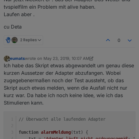
tvspielfilm ein Problem mit alive haben.
Laufen aber .
cu Deta
2 Replies
0
eumats
wrote on
May 23, 2019, 10:07 AM
last edited by eumats
May 23, 2019, 12:08 PM
Offline
Ich habe das Skript etwas abgewandelt um genau diese
kurzen Aussetzer der Adapter abzufangen. Wobei
zugegebenermaßen noch der Test aussteht, ob das
Skript auch etwas melden, wenn die Ausfall nicht nur
kurz war. Da habe ich noch keine Idee, wie ich das
Stimulieren kann.
// Überwacht alle laufenden Adapter
function
alarmMeldung
(
txt
) {
    txt = 
'Adapter läuft nicht ordnungsgemäß: '
 