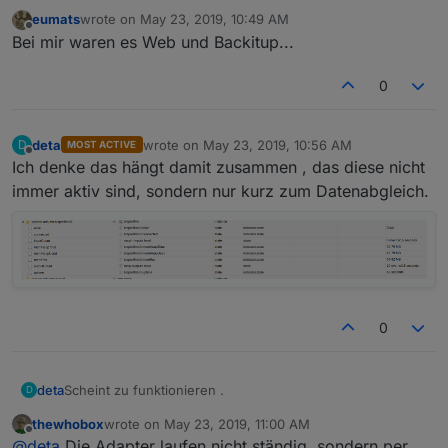
Internet holen. Verhält sich
connected
genauso wie
eumats
wrote on
May 23, 2019, 10:49 AM
alive
?
last edited by
Offline
Bei mir waren es Web und Backitup...
0
deta
wrote on
May 23, 2019, 10:56 AM
D
MOST ACTIVE
last edited by
Offline
Ich denke das hängt damit zusammen , das diese nicht
immer aktiv sind, sondern nur kurz zum Datenabgleich.
0
Scheint zu funktionieren .
deta
D
thewhobox
wrote on
May 23, 2019, 11:00 AM
Nur jetzt Meckert er . das der Adapter Das Wetter und
last edited by
Offline
@
deta
Die Adapter laufen nicht ständig, sondern per
tvspielfilm ein Problem mit alive haben.