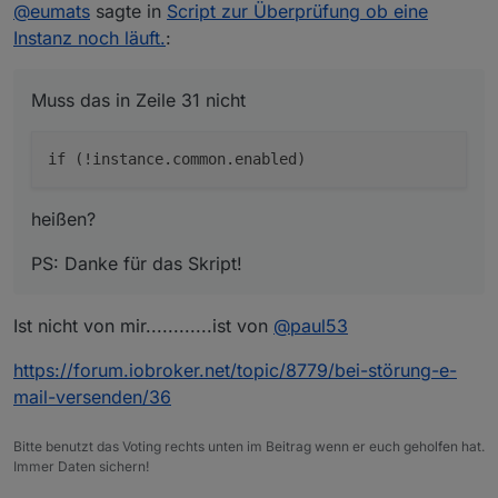
heißen?
@
eumats
sagte in
Script zur Überprüfung ob eine
Instanz noch läuft.
:
PS: Danke für das Skript!
Muss das in Zeile 31 nicht
heißen?
PS: Danke für das Skript!
Ist nicht von mir............ist von
@
paul53
https://forum.iobroker.net/topic/8779/bei-störung-e-
mail-versenden/36
Bitte benutzt das Voting rechts unten im Beitrag wenn er euch geholfen hat.
Immer Daten sichern!