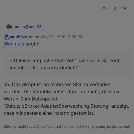
0
@
paul53
eumats
paul53
wrote on
May 22, 2019, 9:58 PM
Ahh. Jetzt hat es geklingelt. Ich hatte zum stimulieren
last edited by
Offline
@
eumats
sagte:
eines Ausfalls einen Adapter deaktiviert und mich
gewundert das nix kommt.
Zwei Fragen noch:
In Deinem original Skript steht nach Zeile 35 noch
Wie kann ich die Funktion des Skripts denn
testen? EDIT: Das habe ich mit einem kill -9 <pid>
ein cnt++. Ist das erforderlich?
hinbekommen.
In Deinem original Skript steht nach Zeile 35 noch
Ja. Das Skript ist an mehreren Stellen verändert
ein cnt++. Ist das erforderlich?
worden. Die Variable
cnt
ist dafür gedacht, dass ein
Wert > 0 im Datenpunkt
'Status.ioBroker.Adapterüberwachung.Störung' anzeigt,
dass mindestens eine Instanz gestört ist.
Bitte verzichtet auf Chat-Nachrichten, denn die Handhabung ist grauenhaft
!