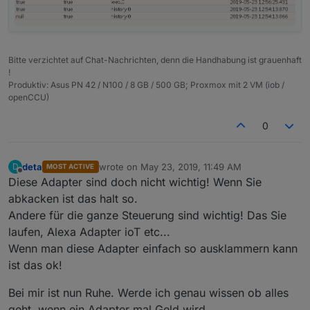
Bitte verzichtet auf Chat-Nachrichten, denn die Handhabung ist grauenhaft
!
Produktiv: Asus PN 42 / N100 / 8 GB / 500 GB; Proxmox mit 2 VM (iob /
openCCU)
0
deta
wrote on
May 23, 2019, 11:49 AM
D
MOST ACTIVE
last edited by
Offline
Diese Adapter sind doch nicht wichtig! Wenn Sie
abkacken ist das halt so.
Andere für die ganze Steuerung sind wichtig! Das Sie
laufen, Alexa Adapter ioT etc...
Wenn man diese Adapter einfach so ausklammern kann
ist das ok!
Bei mir ist nun Ruhe. Werde ich genau wissen ob alles
geht, wenn ein Adapter mal Geld wird.