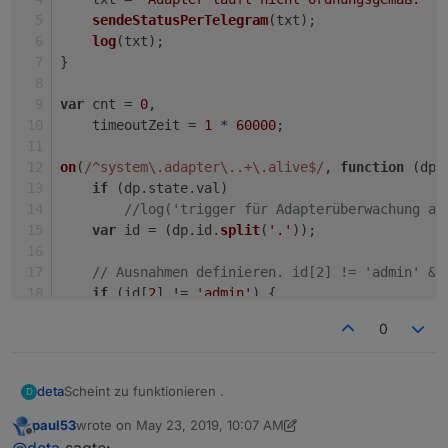
sendeStatusPerTelegram
(txt);
log
(txt);
}
var
 cnt = 
0
,
    timeoutZeit = 
1
 * 
60000
;
on
(
/^system\.adapter\..+\.alive$/
, 
function
 (
dp
)
if
 (dp.
state
.
val
)
//log('trigger für Adapterüberwachung ak
var
 id = (dp.
id
.
split
(
'.'
));
// Ausnahmen definieren. id[2] != 'admin' &&
if
 (id[
2
] != 
'admin'
) {
if
 (dp.
state
.
val
) {
0
            cnt--;
if
 (cnt <= 
0
) {
log
(
'Adapter laufen fehlerfrei'
)
Scheint zu funktionieren .
deta
D
                cnt = 
0
; 
// falls verzählt und c
            }
paul53
wrote on
May 23, 2019, 10:07 AM
Nur jetzt Meckert er . das der Adapter Das Wetter und
last edited by paul53
May 23, 2019, 12:10 PM
Offline
         } 
else
 {