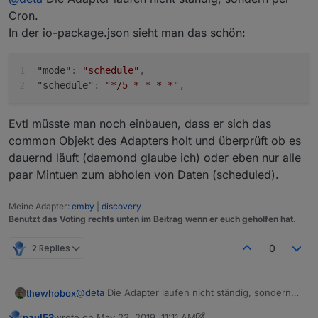
Laufen aber .
cu Deta
Cron.
In der io-package.json sieht man das schön:
"mode"
:
"schedule"
,
"schedule"
:
"*/5 * * * *"
,
Evtl müsste man noch einbauen, dass er sich das
common Objekt des Adapters holt und überprüft ob es
dauernd läuft (daemond glaube ich) oder eben nur alle
paar Mintuen zum abholen von Daten (scheduled).
Meine Adapter:
emby
|
discovery
Benutzt das Voting rechts unten im Beitrag wenn er euch geholfen hat.
2 Replies
0
@
deta
Die Adapter laufen nicht ständig, sondern
thewhobox
per Cron.
paul53
wrote on
May 23, 2019, 11:11 AM