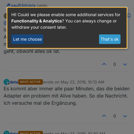
@
deta
sagte:
paul53
Hi! Could we please enable some additional services for
eumats
wrote on
May 23, 2019, 10:09 AM
last edited by eumats
May 23, 2019, 12:09 PM
Offline
Functionality & Analytics
? You can always change or
Das Wetter und tvspielfilm ein Problem mit alive
@
paul53
withdraw your consent later.
Ich glaube er meint mehr, dass der Zustand "toggelt".
Also alive kurzzeitig auf false geht. Ich hatte heute
Laufen die Instanzen nicht ständig ? Dann ergänze die
Let me choose
That's ok
Zeile
morgen z.B. 10 Meldungen das der Adapter web nicht
geht, obwohl alles ok ist.
um diese Adapter.
0
deta
wrote on
May 23, 2019, 10:13 AM
D
MOST ACTIVE
last edited by
Offline
Es kommt aber immer alle paar Minuten, das die beiden
Adapter ein problem mit Alive haben. So die Nachricht.
Ich versuche mal die Ergänzung.
0
deta
wrote on
May 23, 2019, 10:30 AM
D
MOST ACTIVE