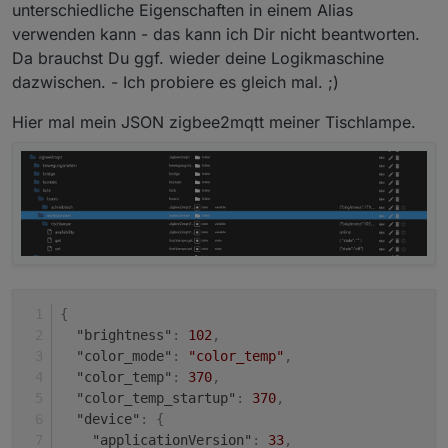
unterschiedliche Eigenschaften in einem Alias
verwenden kann - das kann ich Dir nicht beantworten.
Da brauchst Du ggf. wieder deine Logikmaschine
dazwischen. - Ich probiere es gleich mal. ;)
Hier mal mein JSON zigbee2mqtt meiner Tischlampe.
{
"brightness"
:
102
,
"color_mode"
:
"color_temp"
,
"color_temp"
:
370
,
"color_temp_startup"
:
370
,
"device"
:
{
"applicationVersion"
:
33
,