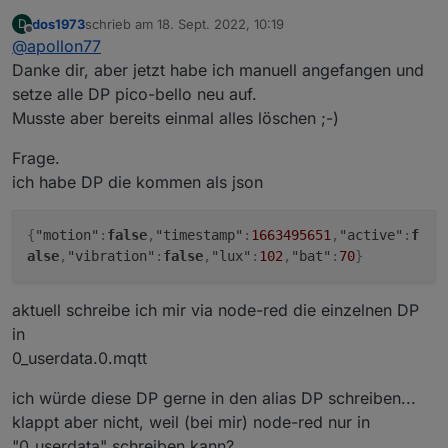
Räume und Funktionen zugewiesen sind auch
dos1973
schrieb am
18. Sept. 2022, 10:19
D
automatisch ;-))
zuletzt editiert von
Offline
@
apollon77
Danke dir, aber jetzt habe ich manuell angefangen und
setze alle DP pico-bello neu auf.
Musste aber bereits einmal alles löschen ;-)
Frage.
ich habe DP die kommen als json
{
"motion"
:
false
,
"timestamp"
:
1663495651
,
"active"
:
f
alse
,
"vibration"
:
false
,
"lux"
:
102
,
"bat"
:
70
}
aktuell schreibe ich mir via node-red die einzelnen DP
in
0_userdata.0.mqtt
ich würde diese DP gerne in den alias DP schreiben...
klappt aber nicht, weil (bei mir) node-red nur in
"0_userdata" schreiben kann?