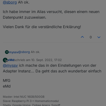
Offline
@
sborg
Ah ok.
ich.bin.Sensor.0.Temp --> als "Außentemperatur" im
Linked Device
Sensor 1 (nun neu)
Ich habe immer im Alias versucht, diesen einem neuen
ich.bin.derneue.0.Temp --> als "Außentemperatur" im
Linked Device
Deine VIS, Skripte, what else greifen ja nur pauschal auf
Datenpunkt zuzuweisen.
"Außentemperatur" zu, egal von woher der Wert kommt.
Aber einmalig muss man halt definieren wo er herkommt
Vielen Dank für die verständliche Erklärung!
;)
0
@
sborg
Ah ok.
myssv
M
eMd
schrieb am
10. Sept. 2022, 17:02
E
Ich habe immer im Alias versucht, diesen einem neuen
zuletzt editiert von
Offline
@
myssv
ich mache das in den Einstellungen von der
Datenpunkt zuzuweisen.
Vielen Dank für die verständliche Erklärung!
Adapter Instanz... Da geht das auch wunderbar einfach
MfG
eMd
Master: Intel NUC 16GB/500GB
Slave: Raspberry Pi 3 + Homematicmodul
Shelly, Google Home, Zigbee Aqara, Sonoff