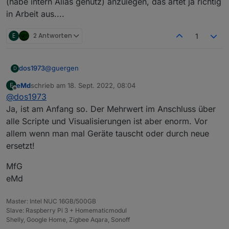
(habe intern Alias genutz) anzulegen, das artet ja richtig
in Arbeit aus....
E
2 Antworten
1
@
guergen
dos1973
D
eMd
schrieb am
18. Sept. 2022, 08:04
E
habe gestern die halbe Nacht verbracht alle Aliase
zuletzt editiert von
Offline
@
dos1973
(habe intern Alias genutz) anzulegen, das artet ja
richtig in Arbeit aus....
Ja, ist am Anfang so. Der Mehrwert im Anschluss über
alle Scripte und Visualisierungen ist aber enorm. Vor
allem wenn man mal Geräte tauscht oder durch neue
ersetzt!
MfG
eMd
Master: Intel NUC 16GB/500GB
Slave: Raspberry Pi 3 + Homematicmodul
Shelly, Google Home, Zigbee Aqara, Sonoff