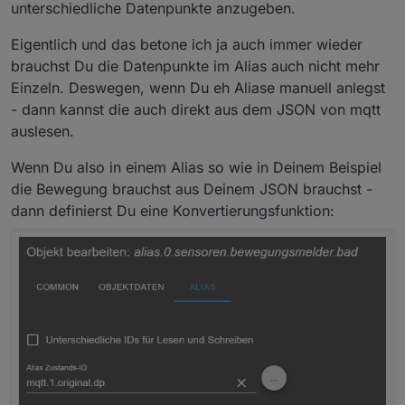
unterschiedliche Datenpunkte anzugeben.
@
mickym
ich adde dich mal hier, da du mir mit node-red schon
Danke
Eigentlich und das betone ich ja auch immer wieder
geholfen hast ;-)
brauchst Du die Datenpunkte im Alias auch nicht mehr
Einzeln. Deswegen, wenn Du eh Aliase manuell anlegst
- dann kannst die auch direkt aus dem JSON von mqtt
auslesen.
Wenn Du also in einem Alias so wie in Deinem Beispiel
die Bewegung brauchst aus Deinem JSON brauchst -
dann definierst Du eine Konvertierungsfunktion: