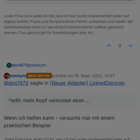
Jeder Flow bzw. jedes Script, das ich hier poste implementiert jeder auf
eigene Gefahr. Flows und Scripts können Fehler aufweisen und weder der
Seitenbetreiber noch ich persönlich können hierfür haftbar gemacht
werden. Das gleiche gilt für Empfehlungen aller Art.
0
@
mickym
dos1973
D
schau ich mir an. Danke dir
mickym
schrieb am
18. Sept. 2022, 13:57
MOST ACTIVE
*edit: mein Kopf verknotet eben ...
zuletzt editiert von
Online
@
dos1973
sagte in
[Neuer Adapter] LinkedDevices
:
*edit: mein Kopf verknotet eben ...
Wenn ich helfen kann - versuchs mal mit einem
praktischen Beispiel
Jeder Flow bzw. jedes Script, das ich hier poste implementiert jeder auf