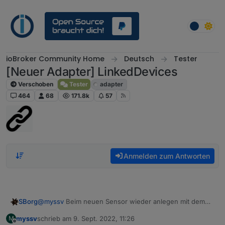
Weiter zum Inhalt
ioBroker Community Home
Deutsch
Tester
[Neuer Adapter] LinkedDevices
Verschoben
Tester
adapter
464
68
171.8k
57
Anmelden zum Antworten
@
myssv
Beim neuen Sensor wieder anlegen mit dem
SBorg
gleichen Namen unter Linked Device.
myssv
schrieb am
9. Sept. 2022, 11:26
M
Sensor 1 (defekt)
zuletzt editiert von