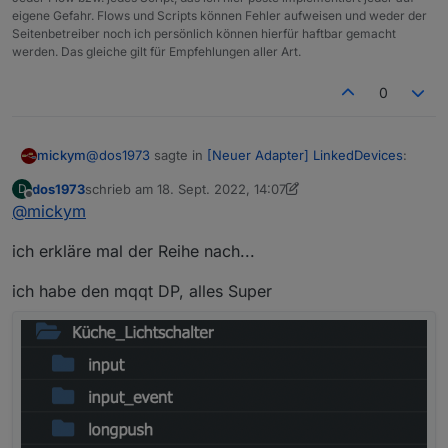
eigene Gefahr. Flows und Scripts können Fehler aufweisen und weder der
Seitenbetreiber noch ich persönlich können hierfür haftbar gemacht
werden. Das gleiche gilt für Empfehlungen aller Art.
0
@
dos1973
sagte in
[Neuer Adapter] LinkedDevices
:
mickym
dos1973
schrieb am
18. Sept. 2022, 14:07
D
zuletzt editiert von dos1973
Offline
@
mickym
*edit: mein Kopf verknotet eben ...
ich erkläre mal der Reihe nach...
Wenn ich helfen kann - versuchs mal mit einem
praktischen Beispiel
ich habe den mqqt DP, alles Super