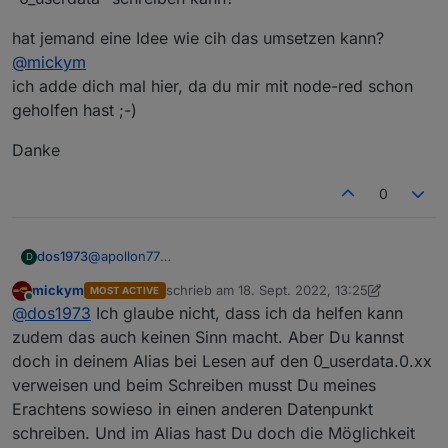
hat jemand eine Idee wie cih das umsetzen kann?
@
mickym
ich adde dich mal hier, da du mir mit node-red schon
geholfen hast ;-)
Danke
0
@
apollon77
dos1973
D
Danke dir, aber jetzt habe ich manuell angefangen
mickym
schrieb am
18. Sept. 2022, 13:25
MOST ACTIVE
und setze alle DP pico-bello neu auf.
Frage.
zuletzt editiert von mickym
Online
@
dos1973
Ich glaube nicht, dass ich da helfen kann
Musste aber bereits einmal alles löschen ;-)
ich habe DP die kommen als json
zudem das auch keinen Sinn macht. Aber Du kannst
doch in deinem Alias bei Lesen auf den 0_userdata.0.xx
aktuell schreibe ich mir via node-red die einzelnen DP
verweisen und beim Schreiben musst Du meines
in
0_userdata.0.mqtt
ich würde diese DP gerne in den alias DP schreiben...
Erachtens sowieso in einen anderen Datenpunkt
klappt aber nicht, weil (bei mir) node-red nur in
schreiben. Und im Alias hast Du doch die Möglichkeit
"0_userdata" schreiben kann?
hat jemand eine Idee wie cih das umsetzen kann?