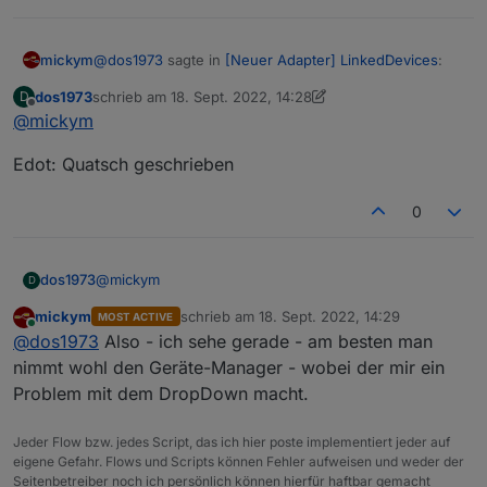
@
dos1973
sagte in
[Neuer Adapter] LinkedDevices
:
mickym
dos1973
schrieb am
18. Sept. 2022, 14:28
D
zuletzt editiert von dos1973
Offline
@
mickym
@
mickym
sagte in
[Neuer Adapter]
LinkedDevices
:
Habs Dir gerade gepostet - wie das aussehen soll -
Edot: Quatsch geschrieben
siehe Tischlampe.
statt eines Verzeichnisses ein "Gerät" - als
Falls Du Verzeichnisse - Folder gemacht hast - kann
0
Folder
man das ggf. leicht wieder beheben:
ohhhjjeeee, mir schwant böses...
@
mickym
dos1973
D
mickym
schrieb am
18. Sept. 2022, 14:29
MOST ACTIVE
Edot: Quatsch geschrieben
zuletzt editiert von
Online
@
dos1973
Also - ich sehe gerade - am besten man
nimmt wohl den Geräte-Manager - wobei der mir ein
Problem mit dem DropDown macht.
Allerdings fehlen dann ein paar Attribute unter
Jeder Flow bzw. jedes Script, das ich hier poste implementiert jeder auf
common.
eigene Gefahr. Flows und Scripts können Fehler aufweisen und weder der
Besser also wenn man statt Verzeichnis
Seitenbetreiber noch ich persönlich können hierfür haftbar gemacht