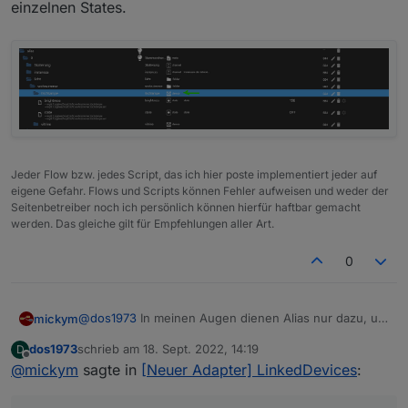
einzelnen States.
Jeder Flow bzw. jedes Script, das ich hier poste implementiert jeder auf
eigene Gefahr. Flows und Scripts können Fehler aufweisen und weder der
Seitenbetreiber noch ich persönlich können hierfür haftbar gemacht
werden. Das gleiche gilt für Empfehlungen aller Art.
0
@
dos1973
In meinen Augen dienen Alias nur dazu, um
mickym
Datenpunkte geräteunabhängig schalten zu können.
dos1973
schrieb am
18. Sept. 2022, 14:19
D
Ansonsten sind unter Alias die Datenpunkte - eben
Sonst bekommst Du solche Fehlermeldungen:
zuletzt editiert von
Offline
@
mickym
sagte in
[Neuer Adapter] LinkedDevices
:
keine normalen Datenpunkte. Jeder Datenpunkt unter
Alias muss zwingend mit einem "Originaldatenpunkt"
admin.0

verbunden sein.
2022-09-18 15:51:37.243	warn	cannot subscrib