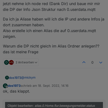
jetzt nehme ich node red (Dank Dir) und baue mir mir
die DP der Info Json Struktur nach 0.userdata.mqtt
Da ich ja Aliase haben will ich die IP und andere Infos ja
dort zusammen haben.
Also erstelle ich einen Alias die auf 0.userdata.mqtt
zeigen.
Warum die DP nicht gleich im Alias Ordner anlegen??
das ist meine Frage
D
2 Antworten
0
@
mickym
dos1973
D
dos1973
schrieb am
18. Sept. 2022, 14:16
D
ich erkläre mal der Reihe nach...
zuletzt editiert von
Offline
ok, das klappt.
ich habe den mqqt DP, alles Super
jetzte erstelle ich mir im Alias die notwenidgen DP,