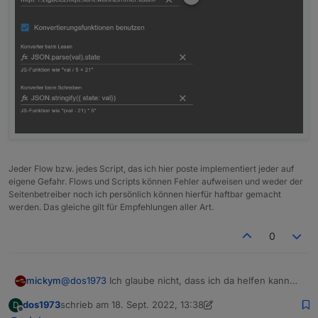
"update_available"
:
false
}
Jeder Flow bzw. jedes Script, das ich hier poste implementiert jeder auf
eigene Gefahr. Flows und Scripts können Fehler aufweisen und weder der
Seitenbetreiber noch ich persönlich können hierfür haftbar gemacht
werden. Das gleiche gilt für Empfehlungen aller Art.
0
@
dos1973
Ich glaube nicht, dass ich da helfen kann
mickym
zudem das auch keinen Sinn macht. Aber Du kannst
dos1973
schrieb am
18. Sept. 2022, 13:38
D
doch in deinem Alias bei Lesen auf den
Eigentlich und das betone ich ja auch immer wieder
zuletzt editiert von dos1973
Offline