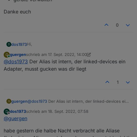
Danke euch
0
Hi,
dos1973
D
guergen
schrieb am
17. Sept. 2022, 14:00
G
Ich gebs frei raus zu, habe den thread nicht im
zuletzt editiert von guergen
Online
@
dos1973
Der Alias ist intern, der linked-devices ein
ganzen gelesen zu haben
Ich will mich auch in die Alias Welt einlesen und
Adapter, musst gucken was dir liegt
möchte sicherstellen das richtige Tool zu installieren.
Bin ich mit dem Adapter „linked devices“ richtig?
1
Es gibt ja noch den
Alias manager, und auch
Danke euch
geräte verwalten
guergen
@
dos1973
Der Alias ist intern, der linked-devices ein
G
Adapter, musst gucken was dir liegt
dos1973
schrieb am
18. Sept. 2022, 07:58
D
zuletzt editiert von
Offline
@
guergen
habe gestern die halbe Nacht verbracht alle Aliase