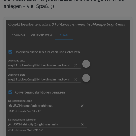
    "model": "LED1732G11",

anlegen - viel Spaß. ;)
    "networkAddress": "xxxxx",

    "powerSource": "Mains (single phase)",

    "softwareBuildID": "2.3.091",

    "stackVersion": 98,

    "type": "Router",

    "zclVersion": 2

  },

  "last_seen": "2022-09-18T15:42:01+02:00",

  "linkquality": 255,

  "power_on_behavior": "off",

  "state": "OFF",

  "update": {

    "state": "idle"

  },

  "update_available": false
