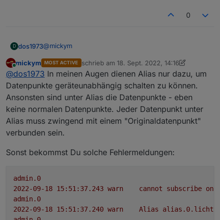
0
@
mickym
dos1973
D
mickym
schrieb am
18. Sept. 2022, 14:16
MOST ACTIVE
ich erkläre mal der Reihe nach...
zuletzt editiert von mickym
Online
@
dos1973
In meinen Augen dienen Alias nur dazu, um
ich habe den mqqt DP, alles Super
Datenpunkte geräteunabhängig schalten zu können.
Ansonsten sind unter Alias die Datenpunkte - eben
jetzte erstelle ich mir im Alias die notwenidgen DP,
keine normalen Datenpunkte. Jeder Datenpunkt unter
damit ich von dort aus alles an einem zentralen Punkt
Alias muss zwingend mit einem "Originaldatenpunkt"
habe
ab hier beginnt mein Kopfkopten:
mir fehlen mir Infos aus dem "INFO" DP der das json
verbunden sein.
enthält. dort will ich die IP Adresse etc.
Da ich ja Aliase haben will ich die IP und andere Infos
jetzt nehme ich node red (Dank Dir) und baue mir mir
ja dort zusammen haben.
Sonst bekommst Du solche Fehlermeldungen:
die DP der Info Json Struktur nach 0.userdata.mqtt
Also erstelle ich einen Alias die auf 0.userdata.mqtt
Warum die DP nicht gleich im Alias Ordner anlegen??
zeigen.
das ist meine Frage
admin.0
2022-09-18 15:51:37.243	
warn
cannot
subscribe
on
admin.0
2022-09-18 15:51:37.240	
warn
Alias
alias.0.licht.
admin.0