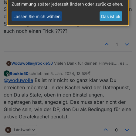
taucht die Kachel auf ( alles wie es soll) doch der
Zustimmung später jederzeit ändern oder zurückziehen.
Schalter bleibt dann auch visuell auf an stehen. Ich kann
diesen dann schalten das funktioniert nur wird der
Lassen Sie mich wählen
Das ist ok
Schieberegler immer als AN dargestellt. Gibt es hierzu
auch noch einen Trick ?????
1
Schau Dir den letzten Punkt in der Liste an ;-)
Woduwolle
@
rookie50
Vielen Dank für deinen Hinweis.... es
funktioniert das die Kachel verschwindet .....
Rookie50
schrieb am
5. Jan. 2024, 13:58
R
allerdings wenn ich den Rasensprenger auf AUTO
zuletzt editiert von Rookie50
1. Mai 2024, 14:59
Offline
@
woduwolle
Es ist mir nicht so ganz klar was Du
setzte taucht die Kachel auf ( alles wie es soll)
doch der Schalter bleibt dann auch visuell auf an
erreichen möchtest. In der Kachel wird der Datenpunkt,
stehen. Ich kann diesen dann schalten das
den Du als State, oben in den Einstellungen,
funktioniert nur wird der Schieberegler immer als
eingetragen hast, angezeigt. Das muss aber nicht der
AN dargestellt. Gibt es hierzu auch noch einen
Gleiche sein, wie der DP, den Du als Bedingung für eine
Trick ?????
aktive Gerätekachel benutzt.
1 Antwort
0