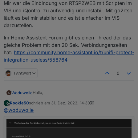
Mir war die Einbindung von RTSP2WEB mit Scripten im
VIS und iQontrol zu aufwendig und instabil. Mit go2rtsp
läuft es bei mir stabiler und es ist einfacher im VIS
darzustellen.
Im Home Assistent Forum gibt es einen Thread der das
gleiche Problem mit den 20 Sek. Verbindungenzeiten
hat:
https://community.home-assistant.io/t/unifi-protect-
integration-useless/558764
1 Antwort
0
Hallo,
Woduwolle
Rookie50
schrieb am
31. Dez. 2023, 14:30
R
gibt es in iQontrol die möglichkeit schalter
zuletzt editiert von Rookie50
Offline
@
woduwolle
auszublenden wenn eine bedingung nicht erfüllt
wird ????
Ich wollte wenn die Gartenbewässerung nicht auf
AUTO steht die einzelnen Sprenger ausblenden
aber scheitere daran.....
Kann mir jemand einen Tipp geben ..