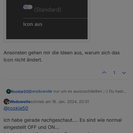
Ansonsten gehen mir die Ideen aus, warum sich das
Icon nicht ändert.
1
@
woduwolle
nur um es auszuschließen ;-) Du hast
Rookie50
R
für diese Kachel nicht so rein zufällig 2 mal das
Woduwolle
schrieb am
19. Jan. 2024, 20:31
gleiche Symbol für an und aus?
Ansonsten gehen mir die Ideen aus, warum sich das
zuletzt editiert von
Offline
@
rookie50
Icon nicht ändert.
Ich habe gerade nachgeschaut.... Es sind wie normal
eingestellt OFF und ON...