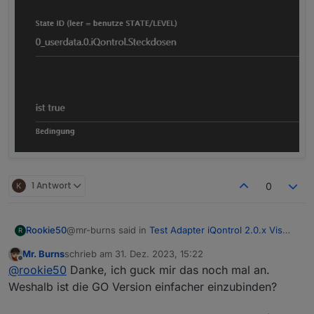
1 Antwort
0
@mr-burns said in
Test Adapter iQontrol 2.0.x Vis
Rookie50
R
(Entwicklungs-Thread)
:
Mr. Burns
schrieb am
31. Dez. 2023, 15:22
zuletzt editiert von
Offline
ras sind von Unifi und laufen über Protect
@
rookie50
Danke, ich guck mir das noch mal an.
Weshalb ist die GO Version einfacher einzubinden?
Mir war die Einbindung von RTSP2WEB mit Scripten