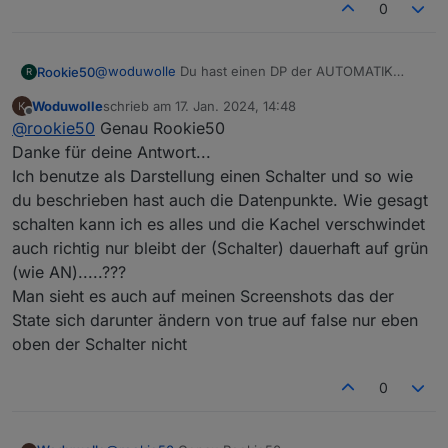
0
@
woduwolle
Du hast einen DP der AUTOMATIK
Rookie50
R
EIN/AUS schaltet und einen Datenpunkt der den
Woduwolle
schrieb am
17. Jan. 2024, 14:48
Sprenger EIN/AUS schaltet. Du bentuzt in iQontrol
In der Kachel für den Sprenger 0815 benutzt als
zuletzt editiert von
Offline
@
rookie50
Genau Rookie50
für die Darstellung "Schalter", soweit richtig?
State den Datenpunkt um den Sprenger ein bzw.
auszuschalten. z.B.:
Unten in der Kacheleinstellung benutzt Du dann als
Danke für deine Antwort...
"Bedingung für eine aktive Kachel" den DP von
Ich benutze als Darstellung einen Schalter und so wie
AUTOMATIK.
Damit sollte es funktionieren
du beschrieben hast auch die Datenpunkte. Wie gesagt
schalten kann ich es alles und die Kachel verschwindet
auch richtig nur bleibt der (Schalter) dauerhaft auf grün
(wie AN).....???
Man sieht es auch auf meinen Screenshots das der
State sich darunter ändern von true auf false nur eben
oben der Schalter nicht
0