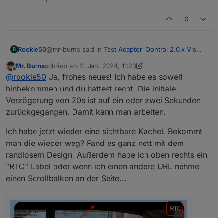
0
@mr-burns said in
Test Adapter iQontrol 2.0.x Vis
Rookie50
R
(Entwicklungs-Thread)
:
Mr. Burns
schrieb am
2. Jan. 2024, 11:23
zuletzt editiert von Mr. Burns
1. Feb. 2024, 12:24
Offline
noch mal an. Weshalb ist die GO Version
@
rookie50
Ja, frohes neues! Ich habe es soweit
einfacher einzubinden
hinbekommen und du hattest recht. Die initiale
erstmal Frohes Neues ;-)
Verzögerung von 20s ist auf ein oder zwei Sekunden
zurückgegangen. Damit kann man arbeiten.
Go2rtsp stellt eine Streaming Webseite zur
Verfügung, die kann man ganz einfach als iFrame
einbinden und muss nicht extra Scripte einbauen. Im
Ich habe jetzt wieder eine sichtbare Kachel. Bekommt
VIS ist bei mir immer wieder das Streaming
man die wieder weg? Fand es ganz nett mit dem
abgebrochen und ich musste dann das VIS wieder
randlosem Design. Außerdem habe ich oben rechts ein
komplett neu laden, damit ich ein Bild, bzw einen
"RTC" Label oder wenn ich einen andere URL nehme,
Stream bekommen habe.
einen Scrollbalken an der Seite...