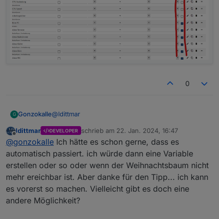
Ich würde gerne ein Gerät ausblenden. Es geht hier
um den Weihnachtsbaum. Gibt es eine Möglichkeit ein
Kachel auszublenden, die nicht über Aktiv/Inaktiv
funktioniert, denn nächsts Jahr soll wieder alles so
funktionieren wie bisher.
0
@
ldittmar
Gonzokalle
G
ldittmar
schrieb am
22. Jan. 2024, 16:47
DEVELOPER
Einfach einen Haken bei Hide?
zuletzt editiert von
Offline
@
gonzokalle
Ich hätte es schon gerne, dass es
automatisch passiert. ich würde dann eine Variable
erstellen oder so oder wenn der Weihnachtsbaum nicht
mehr ereichbar ist. Aber danke für den Tipp... ich kann
es vorerst so machen. Vielleicht gibt es doch eine
andere Möglichkeit?