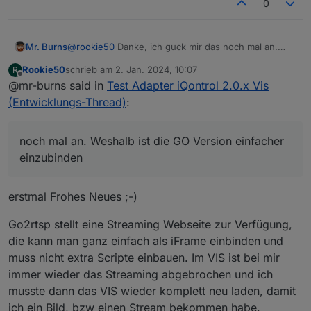
0
im VIS und iQontrol zu aufwendig und instabil. Mit
go2rtsp läuft es bei mir stabiler und es ist einfacher
Im Home Assistent Forum gibt es einen Thread der
im VIS darzustellen.
das gleiche Problem mit den 20 Sek.
Verbindungenzeiten hat:
https://community.home-
Mr. Burns
@
rookie50
Danke, ich guck mir das noch mal an.
assistant.io/t/unifi-protect-integration-
Weshalb ist die GO Version einfacher einzubinden?
useless/558764
Rookie50
schrieb am
2. Jan. 2024, 10:07
R
zuletzt editiert von
Offline
@mr-burns said in
Test Adapter iQontrol 2.0.x Vis
(Entwicklungs-Thread)
:
noch mal an. Weshalb ist die GO Version einfacher
einzubinden
erstmal Frohes Neues ;-)
Go2rtsp stellt eine Streaming Webseite zur Verfügung,
die kann man ganz einfach als iFrame einbinden und
muss nicht extra Scripte einbauen. Im VIS ist bei mir
immer wieder das Streaming abgebrochen und ich
musste dann das VIS wieder komplett neu laden, damit
ich ein Bild, bzw einen Stream bekommen habe.