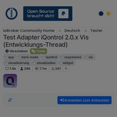
Weiter zum Inhalt
ioBroker Community Home
Deutsch
Tester
Test Adapter iQontrol 2.0.x Vis
(Entwicklungs-Thread)
Verschoben
Tester
app
dark-mode
iqontrol
responsive
vis
visualisierung
visualization
widget
7.6k
296
7.7m
201
Anmelden zum Antworten