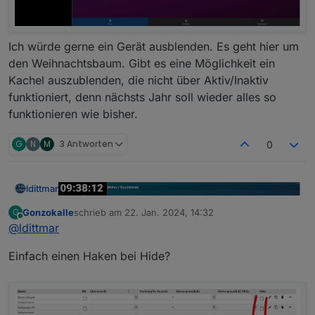
Ich würde gerne ein Gerät ausblenden. Es geht hier um
den Weihnachtsbaum. Gibt es eine Möglichkeit ein
Kachel auszublenden, die nicht über Aktiv/Inaktiv
funktioniert, denn nächsts Jahr soll wieder alles so
funktionieren wie bisher.
G
N
M
3 Antworten
0
ldittmar
Gonzokalle
schrieb am
22. Jan. 2024, 14:32
G
zuletzt editiert von
Online
@
ldittmar
Einfach einen Haken bei Hide?