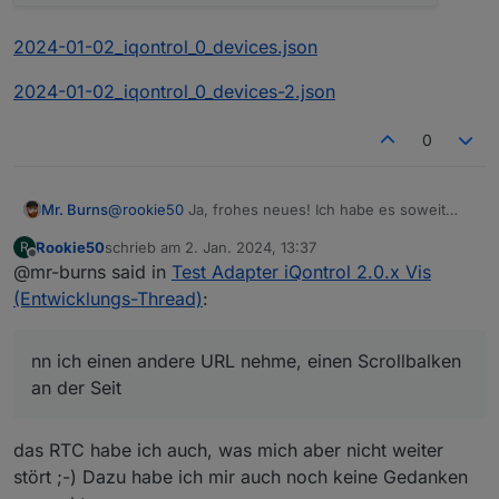
2024-01-02_iqontrol_0_devices.json
2024-01-02_iqontrol_0_devices-2.json
0
@
rookie50
Ja, frohes neues! Ich habe es soweit
Mr. Burns
hinbekommen und du hattest recht. Die initiale
Rookie50
schrieb am
2. Jan. 2024, 13:37
R
Verzögerung von 20s ist auf ein oder zwei
Ich habe jetzt wieder eine sichtbare Kachel.
zuletzt editiert von
Offline
@mr-burns said in
Test Adapter iQontrol 2.0.x Vis
Sekunden zurückgegangen. Damit kann man
Bekommt man die wieder weg? Fand es ganz nett
arbeiten.
mit dem randlosem Design. Außerdem habe ich
(Entwicklungs-Thread)
:
oben rechts ein "RTC" Label oder wenn ich einen
andere URL nehme, einen Scrollbalken an der
Seite...
nn ich einen andere URL nehme, einen Scrollbalken
an der Seit
das RTC habe ich auch, was mich aber nicht weiter
stört ;-) Dazu habe ich mir auch noch keine Gedanken