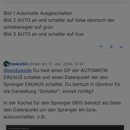
Bild 1 Automatik Ausgeschalten
Bild 2 AUTO an und schalter auf false dennoch der
schieberegler auf grün
Bild 3 AUTO an und schalter auf true
0
Rookie50
schrieb am
12. Jan. 2024, 12:47
R
zuletzt editiert von
Offline
@
woduwolle
Du hast einen DP der AUTOMATIK
EIN/AUS schaltet und einen Datenpunkt der den
Sprenger EIN/AUS schaltet. Du bentuzt in iQontrol für
die Darstellung "Schalter", soweit richtig?
In der Kachel für den Sprenger 0815 benutzt als State
den Datenpunkt um den Sprenger ein bzw.
auszuschalten. z.B.: