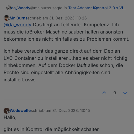
@mr-burns sagte in
Test Adapter iQontrol 2.0.x Vis
da_Woody
(Entwicklungs-Thread)
:
Mr. Burns
schrieb am
31. Dez. 2023, 10:26
zuletzt editiert von
Offline
einem LXC Container auf einem NUC und
@
da_woody
Das liegt an fehlender Kompetenz. Ich
dann in einem Docker...
muss die ioBroker Maschine sauber halten ansonsten
warum auch immer man einen container in einem
bekomme ich es nicht hin falls es zu Problemen kommt.
container laufen lässt...
Ich habe versucht das ganze direkt auf dem Debian
LXC Container zu installieren...hab es aber nicht richtig
hinbekommen. Auf dem Docker läuft alles schon, die
Rechte sind eingestellt alle Abhängigkeiten sind
installiert usw.
0
Woduwolle
schrieb am
31. Dez. 2023, 13:45
zuletzt editiert von
Offline
Hallo,
gibt es in iQontrol die möglichkeit schalter