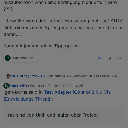
auszublenden wenn eine bedingung nicht erfüllt wird
????
Ich wollte wenn die Gartenbewässerung nicht auf AUTO
steht die einzelnen Sprenger ausblenden aber scheitere
daran.....
Kann mir jemand einen Tipp geben ..
R
1 Antwort
0
@
rookie50
ich denke RTSPtoWeb ist dasselbe wie
Mr. Burns
gortsp nur halt in GO geschrieben.
Rookie50
schrieb am
31. Dez. 2023, 14:26
R
Muss eventuell etwas in die config.json von dem ich
Meine Kameras sind von Unifi und laufen über
zuletzt editiert von
Offline
@mr-burns said in
Test Adapter iQontrol 2.0.x Vis
wissen sollte?
Protect. Habe schon den Stream mit der geringen
Auflösung verwendet.
(Entwicklungs-Thread)
:
ras sind von Unifi und laufen über Protect