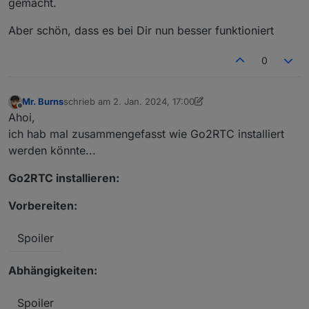
gemacht.
Aber schön, dass es bei Dir nun besser funktioniert
0
Mr. Burns
schrieb am
2. Jan. 2024, 17:00
zuletzt editiert von Mr. Burns
1. Feb. 2024, 23:36
Offline
Ahoi,
ich hab mal zusammengefasst wie Go2RTC installiert
werden könnte...
Go2RTC installieren:
2024-01-02_iqontrol_0_devices.json
Vorbereiten:
2024-01-02_iqontrol_0_devices-2.json
Spoiler
Abhängigkeiten:
Spoiler