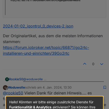
2024-01-02_iqontrol_0_devices-2.json
Der Originalartikel, aus dem die meisten Informationen
stammen:
https://forum.iobroker.net/topic/66871/go2rtc-
installieren-und-einrichten/39Go2rtc
0
@
woduwolle
Rookie50
R
Woduwolle
schrieb am
4. Jan. 2024, 13:30
Wenn Du jetzt noch deinen Auto Datenpunkt hier
zuletzt editiert von
Offline
@
rookie50
Vielen Dank für deinen Hinweis.... es
angibst sollte es funktionieren:
funktioniert das die Kachel verschwindet .....
Hallo! Könnten wir bitte einige zusätzliche Dienste für
allerdings wenn ich den Rasensprenger auf AUTO setzte
Funktionalität & Analytics
aktivieren? Sie können Ihre