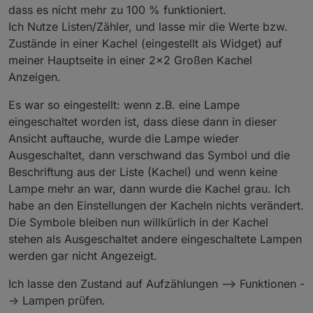
"Bedingung für eine aktive Kachel" den DP von
dass es nicht mehr zu 100 % funktioniert.
AUTOMATIK.
Damit sollte es funktionieren
Ich Nutze Listen/Zähler, und lasse mir die Werte bzw.
Zustände in einer Kachel (eingestellt als Widget) auf
meiner Hauptseite in einer 2x2 Großen Kachel
Anzeigen.
Es war so eingestellt: wenn z.B. eine Lampe
eingeschaltet worden ist, dass diese dann in dieser
Ansicht auftauche, wurde die Lampe wieder
Ausgeschaltet, dann verschwand das Symbol und die
Beschriftung aus der Liste (Kachel) und wenn keine
Lampe mehr an war, dann wurde die Kachel grau. Ich
habe an den Einstellungen der Kacheln nichts verändert.
Die Symbole bleiben nun willkürlich in der Kachel
stehen als Ausgeschaltet andere eingeschaltete Lampen
werden gar nicht Angezeigt.
Ich lasse den Zustand auf Aufzählungen --> Funktionen -
-> Lampen prüfen.