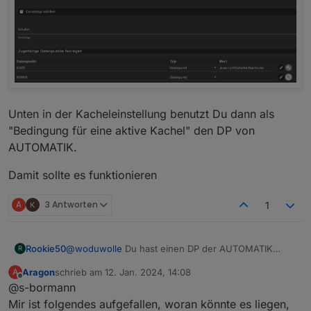
Unten in der Kacheleinstellung benutzt Du dann als
"Bedingung für eine aktive Kachel" den DP von
AUTOMATIK.
Damit sollte es funktionieren
A
3 Antworten
1
@
woduwolle
Du hast einen DP der AUTOMATIK
Rookie50
R
EIN/AUS schaltet und einen Datenpunkt der den
Aragon
schrieb am
12. Jan. 2024, 14:08
A
Sprenger EIN/AUS schaltet. Du bentuzt in iQontrol
In der Kachel für den Sprenger 0815 benutzt als
zuletzt editiert von
Offline
@s-bormann
für die Darstellung "Schalter", soweit richtig?
State den Datenpunkt um den Sprenger ein bzw.
auszuschalten. z.B.:
Unten in der Kacheleinstellung benutzt Du dann als
Mir ist folgendes aufgefallen, woran könnte es liegen,