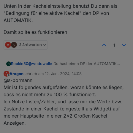
Unten in der Kacheleinstellung benutzt Du dann als
"Bedingung für eine aktive Kachel" den DP von
AUTOMATIK.
Damit sollte es funktionieren
A
3 Antworten
1
@
woduwolle
Du hast einen DP der AUTOMATIK
Rookie50
R
EIN/AUS schaltet und einen Datenpunkt der den
Aragon
schrieb am
12. Jan. 2024, 14:08
A
Sprenger EIN/AUS schaltet. Du bentuzt in iQontrol
In der Kachel für den Sprenger 0815 benutzt als
zuletzt editiert von
Offline
@s-bormann
für die Darstellung "Schalter", soweit richtig?
State den Datenpunkt um den Sprenger ein bzw.
auszuschalten. z.B.:
Unten in der Kacheleinstellung benutzt Du dann als
Mir ist folgendes aufgefallen, woran könnte es liegen,
"Bedingung für eine aktive Kachel" den DP von
dass es nicht mehr zu 100 % funktioniert.
AUTOMATIK.
Damit sollte es funktionieren
Ich Nutze Listen/Zähler, und lasse mir die Werte bzw.
Zustände in einer Kachel (eingestellt als Widget) auf
meiner Hauptseite in einer 2x2 Großen Kachel
Anzeigen.