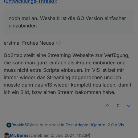
(Entwicklungs-Thread)
:
noch mal an. Weshalb ist die GO Version einfacher
einzubinden
erstmal Frohes Neues ;-)
Go2rtsp stellt eine Streaming Webseite zur Verfügung,
die kann man ganz einfach als iFrame einbinden und
muss nicht extra Scripte einbauen. Im VIS ist bei mir
immer wieder das Streaming abgebrochen und ich
musste dann das VIS wieder komplett neu laden, damit
ich ein Bild, bzw einen Stream bekommen habe.
0
@mr-burns said in
Test Adapter iQontrol 2.0.x Vis
Rookie50
R
(Entwicklungs-Thread)
:
Mr. Burns
schrieb am
2. Jan. 2024, 11:23
zuletzt editiert von Mr. Burns
1. Feb. 2024, 12:24