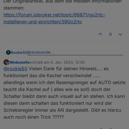
Der Originalartikel, aus dem die meisten Informationen
stammen:
https://forum.iobroker.net/topic/66871/go2rtc-
installieren-und-einrichten/39Go2rtc
0
@
woduwolle
Rookie50
R
Woduwolle
schrieb am
4. Jan. 2024, 13:30
Wenn Du jetzt noch deinen Auto Datenpunkt hier
zuletzt editiert von
Offline
@
rookie50
Vielen Dank für deinen Hinweis.... es
angibst sollte es funktionieren:
funktioniert das die Kachel verschwindet .....
allerdings wenn ich den Rasensprenger auf AUTO setzte
taucht die Kachel auf ( alles wie es soll) doch der
Schalter bleibt dann auch visuell auf an stehen. Ich kann
diesen dann schalten das funktioniert nur wird der
Schieberegler immer als AN dargestellt. Gibt es hierzu
auch noch einen Trick ?????