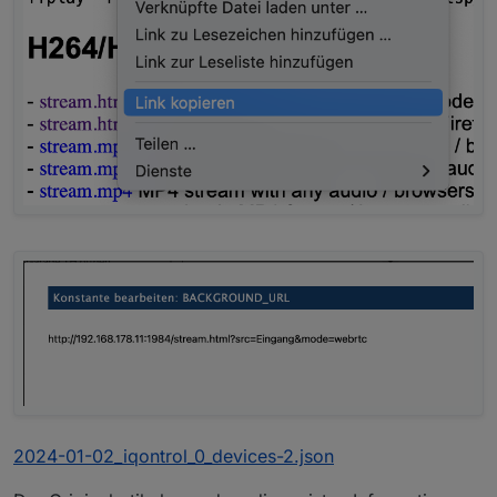
2024-01-02_iqontrol_0_devices-2.json