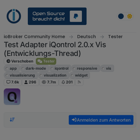
Weiter zum Inhalt
ioBroker Community Home
Deutsch
Tester
Test Adapter iQontrol 2.0.x Vis
(Entwicklungs-Thread)
Verschoben
Tester
app
dark-mode
iqontrol
responsive
vis
visualisierung
visualization
widget
7.6k
296
7.7m
201
Anmelden zum Antworten