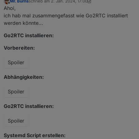
Mr. Burns
schrieb am
2. Jan. 2024, 17:00
zuletzt editiert von Mr. Burns
1. Feb. 2024, 23:36
Offline
Ahoi,
ich hab mal zusammengefasst wie Go2RTC installiert
werden könnte...
Go2RTC installieren:
2024-01-02_iqontrol_0_devices.json
Vorbereiten:
2024-01-02_iqontrol_0_devices-2.json
Spoiler
Abhängigkeiten:
Spoiler
Go2RTC installieren:
Spoiler
Systemd Script erstellen: