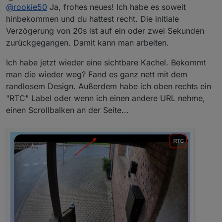
Offline
noch mal an. Weshalb ist die GO Version
@
rookie50
Ja, frohes neues! Ich habe es soweit
einfacher einzubinden
hinbekommen und du hattest recht. Die initiale
erstmal Frohes Neues ;-)
Verzögerung von 20s ist auf ein oder zwei Sekunden
zurückgegangen. Damit kann man arbeiten.
Go2rtsp stellt eine Streaming Webseite zur
Verfügung, die kann man ganz einfach als iFrame
einbinden und muss nicht extra Scripte einbauen. Im
Ich habe jetzt wieder eine sichtbare Kachel. Bekommt
VIS ist bei mir immer wieder das Streaming
man die wieder weg? Fand es ganz nett mit dem
abgebrochen und ich musste dann das VIS wieder
randlosem Design. Außerdem habe ich oben rechts ein
komplett neu laden, damit ich ein Bild, bzw einen
"RTC" Label oder wenn ich einen andere URL nehme,
Stream bekommen habe.
einen Scrollbalken an der Seite...