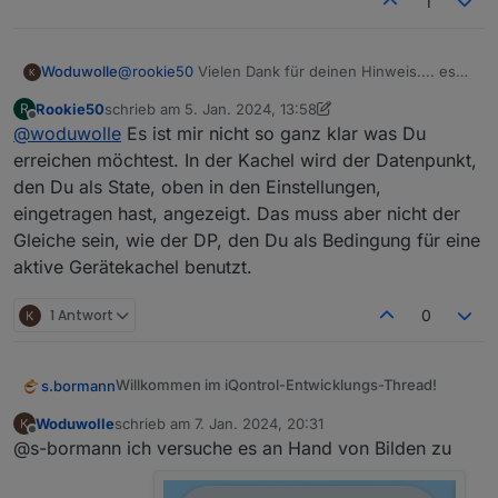
1
Schau Dir den letzten Punkt in der Liste an ;-)
Woduwolle
@
rookie50
Vielen Dank für deinen Hinweis.... es
funktioniert das die Kachel verschwindet .....
Rookie50
schrieb am
5. Jan. 2024, 13:58
R
allerdings wenn ich den Rasensprenger auf AUTO
zuletzt editiert von Rookie50
1. Mai 2024, 14:59
Offline
@
woduwolle
Es ist mir nicht so ganz klar was Du
setzte taucht die Kachel auf ( alles wie es soll)
doch der Schalter bleibt dann auch visuell auf an
erreichen möchtest. In der Kachel wird der Datenpunkt,
stehen. Ich kann diesen dann schalten das
den Du als State, oben in den Einstellungen,
funktioniert nur wird der Schieberegler immer als
eingetragen hast, angezeigt. Das muss aber nicht der
AN dargestellt. Gibt es hierzu auch noch einen
Gleiche sein, wie der DP, den Du als Bedingung für eine
Trick ?????
aktive Gerätekachel benutzt.
1 Antwort
0
Willkommen im iQontrol-Entwicklungs-Thread!
s.bormann
iQontrol ist ein Visualisierungs-Adapter.
Woduwolle
schrieb am
7. Jan. 2024, 20:31
zuletzt editiert von
Offline
@s-bormann ich versuche es an Hand von Bilden zu
Dies ist der Entwicklungs-Thread