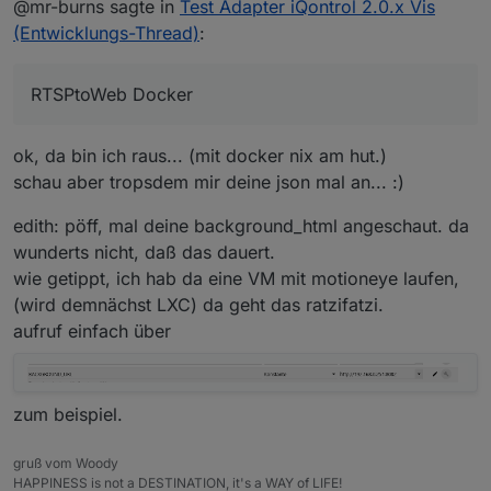
@mr-burns sagte in
Test Adapter iQontrol 2.0.x Vis
RTSPtoWeb Docker.
(Entwicklungs-Thread)
:
RTSPtoWeb Docker
ok, da bin ich raus... (mit docker nix am hut.)
schau aber tropsdem mir deine json mal an... :)
edith: pöff, mal deine background_html angeschaut. da
wunderts nicht, daß das dauert.
wie getippt, ich hab da eine VM mit motioneye laufen,
(wird demnächst LXC) da geht das ratzifatzi.
aufruf einfach über
zum beispiel.
gruß vom Woody
HAPPINESS is not a DESTINATION, it's a WAY of LIFE!