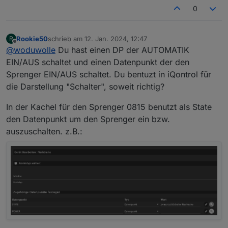
0
Rookie50
schrieb am
12. Jan. 2024, 12:47
R
zuletzt editiert von
Offline
@
woduwolle
Du hast einen DP der AUTOMATIK
EIN/AUS schaltet und einen Datenpunkt der den
Sprenger EIN/AUS schaltet. Du bentuzt in iQontrol für
die Darstellung "Schalter", soweit richtig?
In der Kachel für den Sprenger 0815 benutzt als State
den Datenpunkt um den Sprenger ein bzw.
auszuschalten. z.B.: