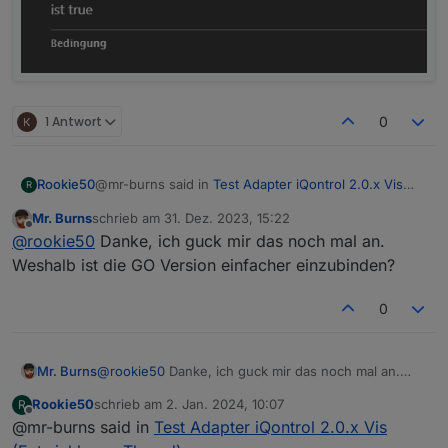
1 Antwort
0
@mr-burns said in
Test Adapter iQontrol 2.0.x Vis
Rookie50
R
(Entwicklungs-Thread)
:
Mr. Burns
schrieb am
31. Dez. 2023, 15:22
zuletzt editiert von
Offline
ras sind von Unifi und laufen über Protect
@
rookie50
Danke, ich guck mir das noch mal an.
Weshalb ist die GO Version einfacher einzubinden?
Mir war die Einbindung von RTSP2WEB mit Scripten
0
im VIS und iQontrol zu aufwendig und instabil. Mit
go2rtsp läuft es bei mir stabiler und es ist einfacher
Im Home Assistent Forum gibt es einen Thread der
im VIS darzustellen.
das gleiche Problem mit den 20 Sek.
Verbindungenzeiten hat:
https://community.home-
Mr. Burns
@
rookie50
Danke, ich guck mir das noch mal an.
assistant.io/t/unifi-protect-integration-
Weshalb ist die GO Version einfacher einzubinden?
useless/558764
Rookie50
schrieb am
2. Jan. 2024, 10:07
R
zuletzt editiert von
Offline
@mr-burns said in
Test Adapter iQontrol 2.0.x Vis