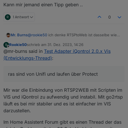
Kann mir jemand einen Tipp geben ..
R
1 Antwort
0
@
rookie50
ich denke RTSPtoWeb ist dasselbe wie
Mr. Burns
gortsp nur halt in GO geschrieben.
Rookie50
schrieb am
31. Dez. 2023, 14:26
R
Muss eventuell etwas in die config.json von dem ich
Meine Kameras sind von Unifi und laufen über
zuletzt editiert von
Offline
@mr-burns said in
Test Adapter iQontrol 2.0.x Vis
wissen sollte?
Protect. Habe schon den Stream mit der geringen
Auflösung verwendet.
(Entwicklungs-Thread)
:
ras sind von Unifi und laufen über Protect
Mir war die Einbindung von RTSP2WEB mit Scripten im
VIS und iQontrol zu aufwendig und instabil. Mit go2rtsp
läuft es bei mir stabiler und es ist einfacher im VIS
darzustellen.
Im Home Assistent Forum gibt es einen Thread der das