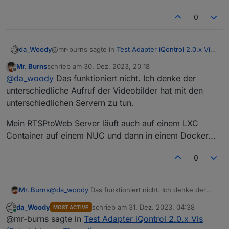
0
@mr-burns sagte in
Test Adapter iQontrol 2.0.x Vis
da_Woody
(Entwicklungs-Thread)
:
Mr. Burns
schrieb am
30. Dez. 2023, 20:18
zuletzt editiert von
Offline
RTSPtoWeb Docker
@
da_woody
Das funktioniert nicht. Ich denke der
unterschiedliche Aufruf der Videobilder hat mit den
unterschiedlichen Servern zu tun.
ok, da bin ich raus... (mit docker nix am hut.)
schau aber tropsdem mir deine json mal an... :)
Mein RTSPtoWeb Server läuft auch auf einem LXC
edith: pöff, mal deine background_html angeschaut.
da wunderts nicht, daß das dauert.
Container auf einem NUC und dann in einem Docker...
wie getippt, ich hab da eine VM mit motioneye
laufen, (wird demnächst LXC) da geht das ratzifatzi.
0
aufruf einfach über
zum beispiel.
@
da_woody
Das funktioniert nicht. Ich denke der
Mr. Burns
unterschiedliche Aufruf der Videobilder hat mit den
da_Woody
schrieb am
31. Dez. 2023, 04:38
MOST ACTIVE
unterschiedlichen Servern zu tun.
Mein RTSPtoWeb Server läuft auch auf einem LXC
zuletzt editiert von
Online
@mr-burns sagte in
Test Adapter iQontrol 2.0.x Vis
Container auf einem NUC und dann in einem
Docker...