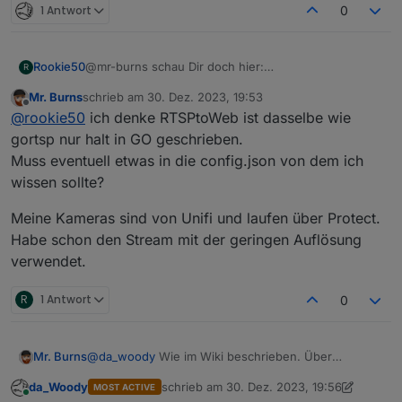
1 Antwort
0
Rookie50
@mr-burns schau Dir doch hier:
R
https://forum.iobroker.net/topic/63145/test-adapter-
Mr. Burns
schrieb am
30. Dez. 2023, 19:53
onvif-camera-v1-0-0
. Ich hatte auch immer Probleme
zuletzt editiert von
Offline
@
rookie50
ich denke RTSPtoWeb ist dasselbe wie
mit langen Verbindungszeiten. Aber mit go2rtsp
funktioniert es bei mir sehr gut und schnell.
gortsp nur halt in GO geschrieben.
Muss eventuell etwas in die config.json von dem ich
wissen sollte?
Meine Kameras sind von Unifi und laufen über Protect.
Habe schon den Stream mit der geringen Auflösung
verwendet.
R
1 Antwort
0
@
da_woody
Wie im Wiki beschrieben. Über
Mr. Burns
Background HTML und RTSPtoWeb Docker...
da_Woody
schrieb am
30. Dez. 2023, 19:56
MOST ACTIVE
Ich denke, die Ladeprobleme kommen vom
2023-12-30_iqontrol_0_devices.json
zuletzt editiert von da_Woody
Online