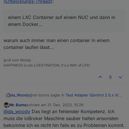
(Entwicklungs-Thread)
:
einem LXC Container auf einem NUC und dann in
einem Docker...
warum auch immer man einen container in einem
container laufen lässt...
gruß vom Woody
HAPPINESS is not a DESTINATION, it's a WAY of LIFE!
0
@mr-burns sagte in
Test Adapter iQontrol 2.0.x Vis
da_Woody
(Entwicklungs-Thread)
:
Mr. Burns
schrieb am
31. Dez. 2023, 10:26
zuletzt editiert von
Offline
einem LXC Container auf einem NUC und
@
da_woody
Das liegt an fehlender Kompetenz. Ich
dann in einem Docker...
muss die ioBroker Maschine sauber halten ansonsten
warum auch immer man einen container in einem
bekomme ich es nicht hin falls es zu Problemen kommt.
container laufen lässt...