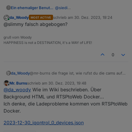
Ein ehemaliger Benutzer
@
siedi
?
ich hätte auch Interesse. Ich komme
da_Woody
schrieb am
30. Dez. 2023, 19:24
MOST ACTIVE
mit der xml nicht klar. Ich habe den
zuletzt editiert von
Online
@slimmy falsch abgebogen?
Text der beim öffnen des Links
angezeigt wird kopiert und in eine
lokale Datei geschrieben und als xml
gruß vom Woody
gespeichert.
HAPPINESS is not a DESTINATION, it's a WAY of LIFE!
Beim Import passiert aber nichts. Er
sagt erledigt, aber es erscheint kein
0
Script.
'
Könntest Du mir hier bitte aushelfen??
da_Woody
@mr-burns die frage ist, wie rufst du die cams auf?
Danke vorab
über die app? so ein pausezeichen hab ich nie.
Mr. Burns
schrieb am
30. Dez. 2023, 19:48
schick mal einen export von einer cam. vllt seh ich
zuletzt editiert von
Offline
@
da_woody
Wie im Wiki beschrieben. Über
da was.
Background HTML und RTSPtoWeb Docker...
Ich denke, die Ladeprobleme kommen vom RTSPtoWeb
Docker.
2023-12-30_iqontrol_0_devices.json