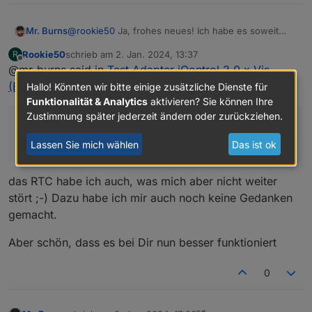
@
rookie50
Ja, frohes neues! Ich habe es soweit
Mr. Burns
hinbekommen und du hattest recht. Die initiale
Rookie50
schrieb am
2. Jan. 2024, 13:37
R
Verzögerung von 20s ist auf ein oder zwei
Ich habe jetzt wieder eine sichtbare Kachel.
zuletzt editiert von
Offline
@mr-burns said in
Test Adapter iQontrol 2.0.x Vis
Sekunden zurückgegangen. Damit kann man
Bekommt man die wieder weg? Fand es ganz nett
arbeiten.
mit dem randlosem Design. Außerdem habe ich
(Entwicklungs-Thread)
:
Hallo! Könnten wir bitte einige zusätzliche Dienste für
oben rechts ein "RTC" Label oder wenn ich einen
Funktionalität & Analytics
aktivieren? Sie können Ihre
andere URL nehme, einen Scrollbalken an der
Zustimmung später jederzeit ändern oder zurückziehen.
Seite...
nn ich einen andere URL nehme, einen Scrollbalken
an der Seit
Lassen Sie mich wählen
Das ist ok
das RTC habe ich auch, was mich aber nicht weiter
stört ;-) Dazu habe ich mir auch noch keine Gedanken
gemacht.
Aber schön, dass es bei Dir nun besser funktioniert
0