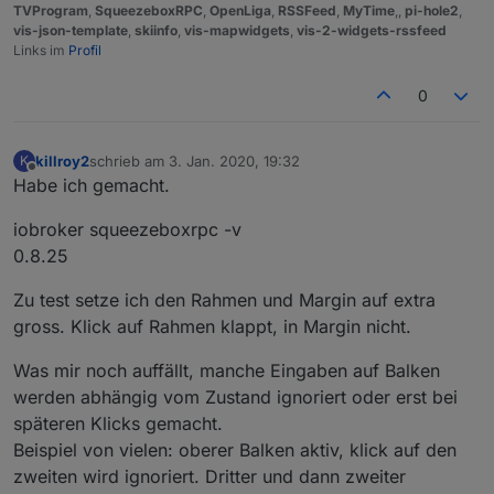
TVProgram
,
SqueezeboxRPC
,
OpenLiga
,
RSSFeed
,
MyTime
,,
pi-hole2
,
vis-json-template
,
skiinfo
,
vis-mapwidgets
,
vis-2-widgets-rssfeed
Links im
Profil
0
killroy2
schrieb am
3. Jan. 2020, 19:32
K
zuletzt editiert von
Offline
Habe ich gemacht.
iobroker squeezeboxrpc -v
0.8.25
Zu test setze ich den Rahmen und Margin auf extra
gross. Klick auf Rahmen klappt, in Margin nicht.
Was mir noch auffällt, manche Eingaben auf Balken
werden abhängig vom Zustand ignoriert oder erst bei
späteren Klicks gemacht.
Beispiel von vielen: oberer Balken aktiv, klick auf den
zweiten wird ignoriert. Dritter und dann zweiter