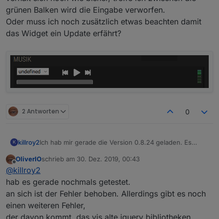
grünen Balken wird die Eingabe verworfen.
Oder muss ich noch zusätzlich etwas beachten damit
das Widget ein Update erfährt?
2 Antworten
0
Ich hab mir gerade die Version 0.8.24 geladen. Es
killroy2
K
verhält sich noch wie bisher, treffe ich zwischen die
OliverIO
schrieb am
30. Dez. 2019, 00:43
grünen Balken wird die Eingabe verworfen.
zuletzt editiert von
Offline
@
killroy2
Oder muss ich noch zusätzlich etwas beachten damit
das Widget ein Update erfährt?
hab es gerade nochmals getestet.
an sich ist der Fehler behoben. Allerdings gibt es noch
einen weiteren Fehler,
der davon kommt, das vis alte jquery bibliotheken