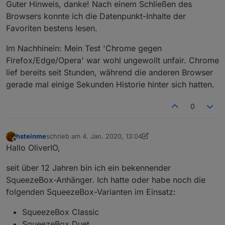
Guter Hinweis, danke! Nach einem Schließen des
Browsers konnte ich die Datenpunkt-Inhalte der
Favoriten bestens lesen.
Im Nachhinein: Mein Test 'Chrome gegen
Firefox/Edge/Opera' war wohl ungewollt unfair. Chrome
lief bereits seit Stunden, während die anderen Browser
gerade mal einige Sekunden Historie hinter sich hatten.
0
hsteinme
schrieb am
4. Jan. 2020, 13:04
zuletzt editiert von hsteinme
1. Apr. 2020, 15:03
Offline
Hallo OliverIO,
seit über 12 Jahren bin ich ein bekennender
SqueezeBox-Anhänger. Ich hatte oder habe noch die
folgenden SqueezeBox-Varianten im Einsatz:
SqueezeBox Classic
SqueezeBox Duet