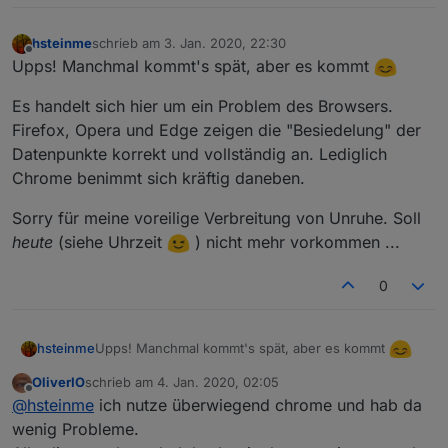
.12
-2.
isaudio :
1
.12
-2.
type :
audio
hsteinme
schrieb am
3. Jan. 2020, 22:30
zuletzt editiert von
.12
-2.
url :
http://www.swissradio.ch/streams/6054.m3
Offline
Upps! Manchmal kommt's spät, aber es kommt
.12
-3.
Name :
RTS
-
Espace
2
Es handelt sich hier um ein Problem des Browsers.
.12
-3.
hasitems :
0
Firefox, Opera und Edge zeigen die "Besiedelung" der
.12
-3.
id :
12.3
Datenpunkte korrekt und vollständig an. Lediglich
.12
-3.
isaudio :
1
Chrome benimmt sich kräftig daneben.
.12
-3.
type :
audio
.12
-3.
url :
http://espace2.radio.de/playlist.m3u
Sorry für meine voreilige Verbreitung von Unruhe. Soll
heute
(siehe Uhrzeit
) nicht mehr vorkommen ...
0
Upps! Manchmal kommt's spät, aber es kommt
hsteinme
OliverIO
schrieb am
4. Jan. 2020, 02:05
Es handelt sich hier um ein Problem des Browsers.
zuletzt editiert von
Offline
@
hsteinme
ich nutze überwiegend chrome und hab da
Firefox, Opera und Edge zeigen die "Besiedelung"
der Datenpunkte korrekt und vollständig an. Lediglich
wenig Probleme.
Sorry für meine voreilige Verbreitung von Unruhe.
Chrome benimmt sich kräftig daneben.
Soll
heute
(siehe Uhrzeit
) nicht mehr