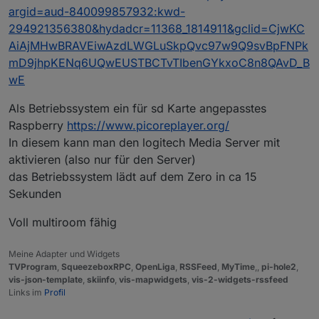
argid=aud-840099857932:kwd-
294921356380&hydadcr=11368_1814911&gclid=CjwKC
AiAjMHwBRAVEiwAzdLWGLuSkpQvc97w9Q9svBpFNPk
mD9jhpKENq6UQwEUSTBCTvTIbenGYkxoC8n8QAvD_B
wE
Als Betriebssystem ein für sd Karte angepasstes
Raspberry
https://www.picoreplayer.org/
In diesem kann man den logitech Media Server mit
aktivieren (also nur für den Server)
das Betriebssystem lädt auf dem Zero in ca 15
Sekunden
Voll multiroom fähig
Meine Adapter und Widgets
TVProgram
,
SqueezeboxRPC
,
OpenLiga
,
RSSFeed
,
MyTime
,,
pi-hole2
,
vis-json-template
,
skiinfo
,
vis-mapwidgets
,
vis-2-widgets-rssfeed
Links im
Profil