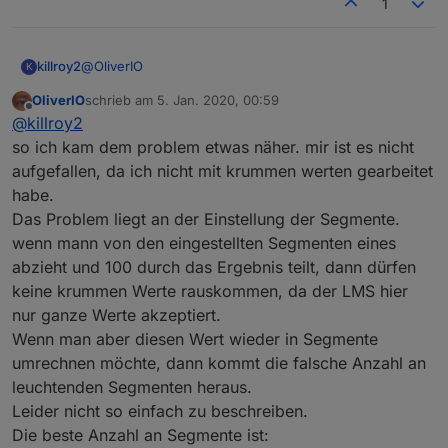
1
@
OliverIO
killroy2
K
OliverIO
schrieb am
5. Jan. 2020, 00:59
eigentlich alles default
zuletzt editiert von
Offline
@
killroy2
so ich kam dem problem etwas näher. mir ist es nicht
aufgefallen, da ich nicht mit krummen werten gearbeitet
habe.
Das Problem liegt an der Einstellung der Segmente.
wenn mann von den eingestellten Segmenten eines
abzieht und 100 durch das Ergebnis teilt, dann dürfen
keine krummen Werte rauskommen, da der LMS hier
nur ganze Werte akzeptiert.
Wenn man aber diesen Wert wieder in Segmente
umrechnen möchte, dann kommt die falsche Anzahl an
leuchtenden Segmenten heraus.
Leider nicht so einfach zu beschreiben.
Die beste Anzahl an Segmente ist: