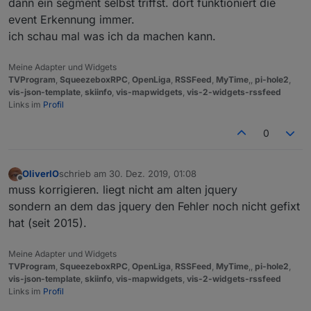
dann ein segment selbst triffst. dort funktioniert die
event Erkennung immer.
ich schau mal was ich da machen kann.
Meine Adapter und Widgets
TVProgram
,
SqueezeboxRPC
,
OpenLiga
,
RSSFeed
,
MyTime
,,
pi-hole2
,
vis-json-template
,
skiinfo
,
vis-mapwidgets
,
vis-2-widgets-rssfeed
Links im
Profil
0
OliverIO
schrieb am
30. Dez. 2019, 01:08
zuletzt editiert von
Offline
muss korrigieren. liegt nicht am alten jquery
sondern an dem das jquery den Fehler noch nicht gefixt
hat (seit 2015).
Meine Adapter und Widgets
TVProgram
,
SqueezeboxRPC
,
OpenLiga
,
RSSFeed
,
MyTime
,,
pi-hole2
,
vis-json-template
,
skiinfo
,
vis-mapwidgets
,
vis-2-widgets-rssfeed
Links im
Profil