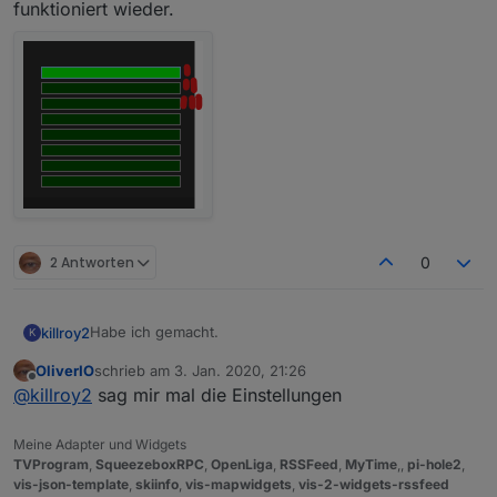
funktioniert wieder.
2 Antworten
0
Habe ich gemacht.
killroy2
K
OliverIO
schrieb am
3. Jan. 2020, 21:26
iobroker squeezeboxrpc -v
zuletzt editiert von
Offline
@
killroy2
sag mir mal die Einstellungen
0.8.25
Zu test setze ich den Rahmen und Margin auf extra
gross. Klick auf Rahmen klappt, in Margin nicht.
Meine Adapter und Widgets
Was mir noch auffällt, manche Eingaben auf Balken
TVProgram
,
SqueezeboxRPC
,
OpenLiga
,
RSSFeed
,
MyTime
,,
pi-hole2
,
werden abhängig vom Zustand ignoriert oder erst bei
vis-json-template
,
skiinfo
,
vis-mapwidgets
,
vis-2-widgets-rssfeed