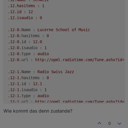
.12
.hasitems
:
1
.12
.id
:
12
.12
.isaudio
:
0
.12
-0.
Name :
Lucerne
School
of
Music
.12
-0.
hasitems :
0
.12
-0.
id :
12.0
.12
-0.
isaudio :
1
.12
-0.
type :
audio
.12
-0.
url :
http://opml.radiotime.com/Tune.ashx?id=X
.12
-1.
Name :
Radio
Swiss
Jazz
.12
-1.
hasitems :
0
.12
-1.
id :
12.1
.12
-1.
isaudio :
1
.12
-1.
type :
audio
.12
-1.
url :
http://opml.radiotime.com/Tune.ashx?id=X
Wie kommt das denn zustande?
.12
-2.
Name :
Radio
Swiss
Public
Domain
Jazz
.12
-2.
hasitems :
0
0
.12
-2.
id :
12.2