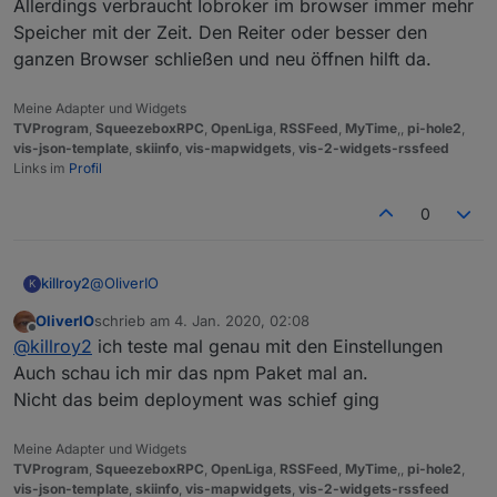
Allerdings verbraucht Iobroker im browser immer mehr
vorkommen ...
Speicher mit der Zeit. Den Reiter oder besser den
ganzen Browser schließen und neu öffnen hilft da.
Meine Adapter und Widgets
TVProgram
,
SqueezeboxRPC
,
OpenLiga
,
RSSFeed
,
MyTime
,,
pi-hole2
,
vis-json-template
,
skiinfo
,
vis-mapwidgets
,
vis-2-widgets-rssfeed
Links im
Profil
0
@
OliverIO
killroy2
K
OliverIO
schrieb am
4. Jan. 2020, 02:08
eigentlich alles default
zuletzt editiert von
Offline
@
killroy2
ich teste mal genau mit den Einstellungen
Auch schau ich mir das npm Paket mal an.
Nicht das beim deployment was schief ging
Meine Adapter und Widgets
TVProgram
,
SqueezeboxRPC
,
OpenLiga
,
RSSFeed
,
MyTime
,,
pi-hole2
,
vis-json-template
,
skiinfo
,
vis-mapwidgets
,
vis-2-widgets-rssfeed