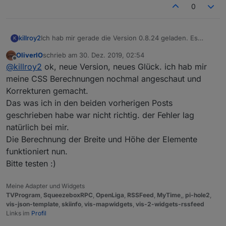
0
Ich hab mir gerade die Version 0.8.24 geladen. Es
killroy2
K
verhält sich noch wie bisher, treffe ich zwischen die
OliverIO
schrieb am
30. Dez. 2019, 02:54
grünen Balken wird die Eingabe verworfen.
zuletzt editiert von
Offline
@
killroy2
ok, neue Version, neues Glück. ich hab mir
Oder muss ich noch zusätzlich etwas beachten damit
das Widget ein Update erfährt?
meine CSS Berechnungen nochmal angeschaut und
Korrekturen gemacht.
Das was ich in den beiden vorherigen Posts
geschrieben habe war nicht richtig. der Fehler lag
natürlich bei mir.
Die Berechnung der Breite und Höhe der Elemente
funktioniert nun.
Bitte testen :)
Meine Adapter und Widgets
TVProgram
,
SqueezeboxRPC
,
OpenLiga
,
RSSFeed
,
MyTime
,,
pi-hole2
,
vis-json-template
,
skiinfo
,
vis-mapwidgets
,
vis-2-widgets-rssfeed
Links im
Profil