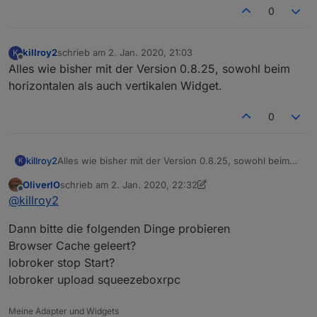
0
killroy2
schrieb am
2. Jan. 2020, 21:03
K
zuletzt editiert von
Offline
Alles wie bisher mit der Version 0.8.25, sowohl beim
horizontalen als auch vertikalen Widget.
0
killroy2
Alles wie bisher mit der Version 0.8.25, sowohl beim
K
horizontalen als auch vertikalen Widget.
OliverIO
schrieb am
2. Jan. 2020, 22:32
zuletzt editiert von OliverIO
1. Feb. 2020, 23:34
Offline
@
killroy2
Dann bitte die folgenden Dinge probieren
Browser Cache geleert?
Iobroker stop Start?
Iobroker upload squeezeboxrpc
Meine Adapter und Widgets