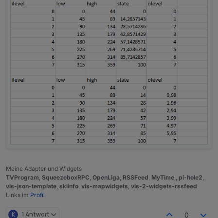
Meine Adapter und Widgets
TVProgram
,
SqueezeboxRPC
,
OpenLiga
,
RSSFeed
,
MyTime
,,
pi-hole2
,
vis-json-template
,
skiinfo
,
vis-mapwidgets
,
vis-2-widgets-rssfeed
Links im
Profil
K
1 Antwort
0