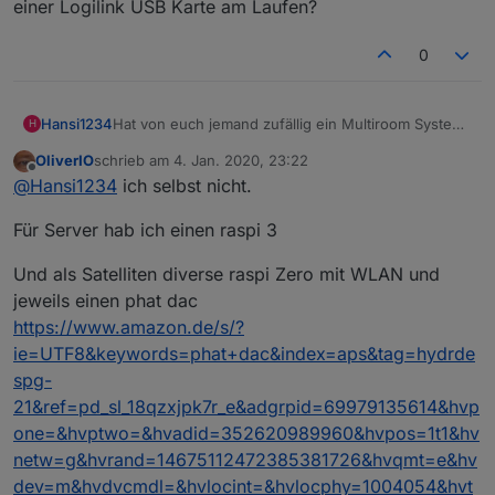
einer Logilink USB Karte am Laufen?
"Sounds und die Playlists/Favoriten für den
war er auch schnell wieder außer Betracht.
Eindruck, dass er trotz mancher noch existierender
Du in Deinen Adapter investiert hast, und wie einfach
das SqueezeBox RPC Thema einstiegen. Ich denke,
"Doppelwecker" eingestellt.
Fehlerlein für eine Testversion einen sehr stabilen
im Vergleich dazu mit Deinem Adapter eine
wir werden uns in nächster Zeit des Öfteren lesen
Schönen Gruß nach Norden
Zustand erreicht hat. Und die
0
Wanderung durch den Favoriten-Zweig im
:-)
hsteinme
Reaktionsgeschwindigkeit und die Hilfsbereitschaft
Objektbaum nun realisiert werden kann. Das ist
des Entwicklers im Forum haben mich sehr
einfach super!
beeindruckt.
Hansi1234
Hat von euch jemand zufällig ein Multiroom System
H
mit einer Logilink USB Karte am Laufen?
OliverIO
schrieb am
4. Jan. 2020, 23:22
zuletzt editiert von
Offline
@
Hansi1234
ich selbst nicht.
Für Server hab ich einen raspi 3
Und als Satelliten diverse raspi Zero mit WLAN und
jeweils einen phat dac
https://www.amazon.de/s/?
ie=UTF8&keywords=phat+dac&index=aps&tag=hydrde
spg-
21&ref=pd_sl_18qzxjpk7r_e&adgrpid=69979135614&hvp
one=&hvptwo=&hvadid=352620989960&hvpos=1t1&hv
netw=g&hvrand=14675112472385381726&hvqmt=e&hv
dev=m&hvdvcmdl=&hvlocint=&hvlocphy=1004054&hvt