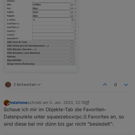
2 Antworten
0
hsteinme
schrieb am
3. Jan. 2020, 22:15
zuletzt editiert von hsteinme
1. März 2020, 23:16
Offline
Schaue ich mir im Objekte-Tab die Favoriten-
Datenpunkte unter squeezeboxrpc.0.Favorites an, so
sind diese bei mir dünn bis gar nicht "besiedelt":