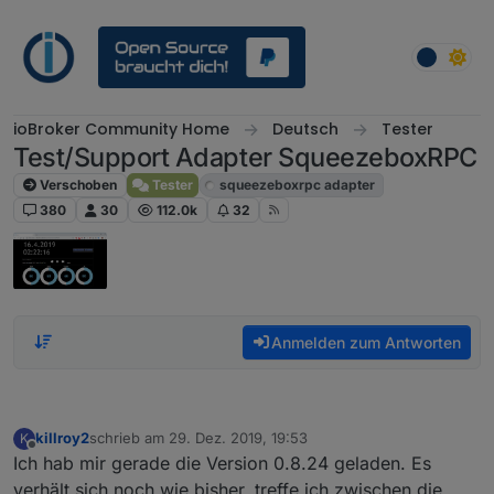
Weiter zum Inhalt
ioBroker Community Home
Deutsch
Tester
Test/Support Adapter SqueezeboxRPC
Verschoben
Tester
squeezeboxrpc adapter
380
30
112.0k
32
Anmelden zum Antworten
killroy2
schrieb am
29. Dez. 2019, 19:53
K
zuletzt editiert von
Offline
Ich hab mir gerade die Version 0.8.24 geladen. Es
verhält sich noch wie bisher, treffe ich zwischen die