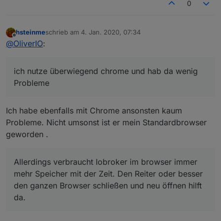
0
hsteinme
schrieb am
4. Jan. 2020, 07:34
zuletzt editiert von
Offline
@
OliverIO
:
ich nutze überwiegend chrome und hab da wenig
Probleme
Ich habe ebenfalls mit Chrome ansonsten kaum
Probleme. Nicht umsonst ist er mein Standardbrowser
geworden .
Allerdings verbraucht Iobroker im browser immer
mehr Speicher mit der Zeit. Den Reiter oder besser
den ganzen Browser schließen und neu öffnen hilft
da.