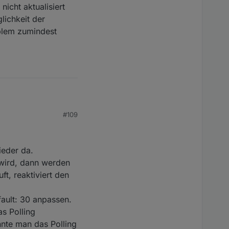
icht aktualisiert
lichkeit der
oblem zumindest
#109
(= Radiosender) auf
d schnell" - im
ieder da.
ntlichsten Zeitgewinn
 wird, dann werden
 Favoriten-Baum zu
ung. Wird die
ekommen der
t, reaktiviert den
mentiert. Diesen
nn ich durch Drehen an
ei Punkte aufgefallen:
fault: 30 anpassen.
 aktualisiert wird
s Polling
 der Einflussnahme.
nnte man das Polling