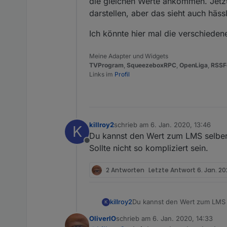
die gleichen Werte ankommen. Jetzt
darstellen, aber das sieht auch häss
Ich könnte hier mal die verschieden
Meine Adapter und Widgets
TVProgram
,
SqueezeboxRPC
,
OpenLiga
,
RSSF
Links im
Profil
killroy2
schrieb am
6. Jan. 2020, 13:46
K
zuletzt editiert von
Du kannst den Wert zum LMS selber 
Offline
Sollte nicht so kompliziert sein.
2 Antworten
Letzte Antwort
6. Jan. 20
killroy2
Du kannst den Wert zum LMS se
K
so kompliziert sein.
OliverIO
schrieb am
6. Jan. 2020, 14:33
zuletzt editiert von