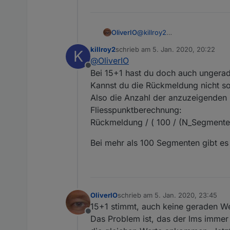
@
killroy2
OliverIO
so ich kam dem problem etwas
killroy2
schrieb am
5. Jan. 2020, 20:22
K
Das Problem liegt an der Ein
Segmente 8
zuletzt editiert von
@
OliverIO
wenn mann von den eingestel
Höhe des Volumebar 360pix
Offline
Werte rauskommen, da der LM
Die obere Tabelle mit ungeru
Bei 15+1 hast du doch auch ungera
Wenn man aber diesen Wert 
prüfen)
Kannst du die Rückmeldung nicht 
Segmenten heraus.
Die untere Tabelle ist, was
Also die Anzahl der anzuzeigenden 
Leider nicht so einfach zu b
Fliesspunktberechnung:
Die beste Anzahl an Segmente
Ein vielfaches von 5 + 1.
Rückmeldung / ( 100 / (N_Segmente 
Also: 6,11,16,21
Ich werde dazu die Doku erw
Bei mehr als 100 Segmenten gibt es
gar keine falsche Anzahl von
Wer es nachrechnen möchte 
OliverIO
schrieb am
5. Jan. 2020, 23:45
zuletzt editiert von
15+1 stimmt, auch keine geraden W
Offline
Das Problem ist, das der lms imme