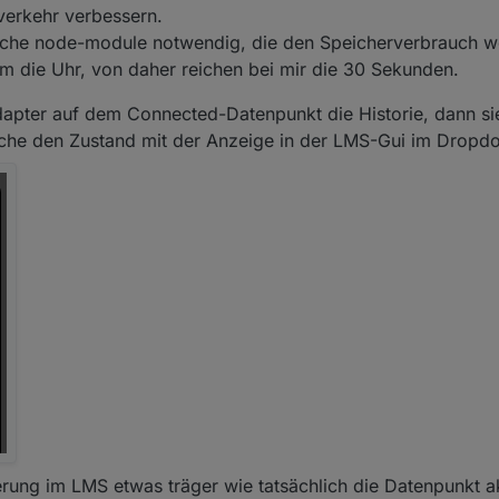
och interne Stellschrauben im Adapter, die dieses Problem zumindest en
verkehr verbessern.
liche node-module notwendig, die den Speicherverbrauch we
 um die Uhr, von daher reichen bei mir die 30 Sekunden.
Adapter auf dem Connected-Datenpunkt die Historie, dann s
iche den Zustand mit der Anzeige in der LMS-Gui im Dropd
ierung im LMS etwas träger wie tatsächlich die Datenpunkt a