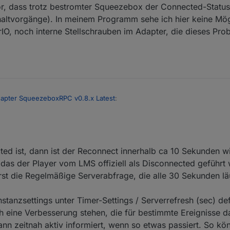
r, dass trotz bestromter Squeezebox der Connected-Status n
haltvorgänge). In meinem Programm sehe ich hier keine Mög
rIO, noch interne Stellschrauben im Adapter, die dieses Pr
dapter SqueezeboxRPC v0.8.x Latest
:
2020, 17:41
r betritt, wird zufallsgesteuert eine Zufallsplaylist oder ein Favorit 
box gestartet.
ogramms auf den ioBroker und den Squeezebox RPC Adapter ging "rasen
ted ist, dann ist der Reconnect innerhalb ca 10 Sekunden w
en Implementation über die tcp/ip Command Line Schnittstelle. Den wese
 das der Player vom LMS offiziell als Disconnected geführt
r schon vermutet - der durch den Adapter gegebene bequeme Weg, den
r Squeezebox Duet im Bad hängt an der Stromversorgung der Beleucht
m Adapter-Autor nochmals herzlich gedankt.
, fährt die Squeezebox hoch und verbindet sich zum LMS. Das Zustand
rst die Regelmäßige Serverabfrage, die alle 30 Sekunden läuf
n geänderten Eintrag in squeezeboxrpc.0.Players.xxxx.Connected doku
er Connected-Status aktualisiert wird, zuweilen bis zu 30 Sekunden. Ka
tarte zufallsgesteuert die Musikausgabe. Zu diesem Wechsel sind mir zw
 Timer-Settings der Konfiguration hierauf positiven Einfluss nehmen?
stanzsettings unter Timer-Settings / Serverrefresh (sec) de
ntlich vor, dass trotz bestromter Squeezebox der Connected-Status nicht
 eine Verbesserung stehen, die für bestimmte Ereignisse da
inschaltvorgänge). In meinem Programm sehe ich hier keine Möglichkeit
nn zeitnah aktiv informiert, wenn so etwas passiert. So kö