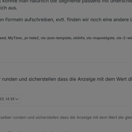
 könnte man natürlich die Segmente passend mit unterschi
lich aus.
en Formeln aufschreiben, evtl. finden wir noch eine andere
eed
,
MyTime
,,
pi-hole2
,
vis-json-template
,
skiinfo
,
vis-mapwidgets
,
vis-2-wi
runden und sicherstellen dass die Anzeige mit dem Wert die
20, 14:33
lber runden und sicherstellen dass die Anzeige mit dem Wert die gleich