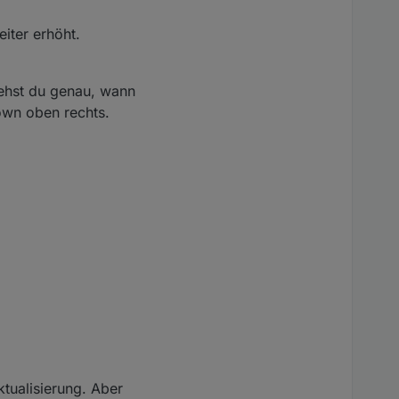
tschärfen könnten?
iter erhöht.
iehst du genau, wann
own oben rechts.
ktualisierung. Aber