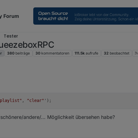
y Forum
Tester
SqueezeboxRPC
r
380
beiträge
30
kommentatoren
111.5k
aufrufe
32
beobachtet
playlist"
, 
"clear"
/schönere/andere/... Möglichkeit übersehen habe?