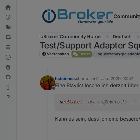
Weiter zum Inhalt
Communit
ioBroker Community Home
Deutsch
Test/Support Adapter 
Verschoben
Tester
squeezeboxrpc adapte
hsteinme
schrieb am
5. Jan. 2020, 12:47
zuletzt editiert von
Eine Playlist lösche ich derzeit über
Offline
setState
( 
'xxx
.cmdGeneral') , '
"
Kann es sein, dass ich eine bessere