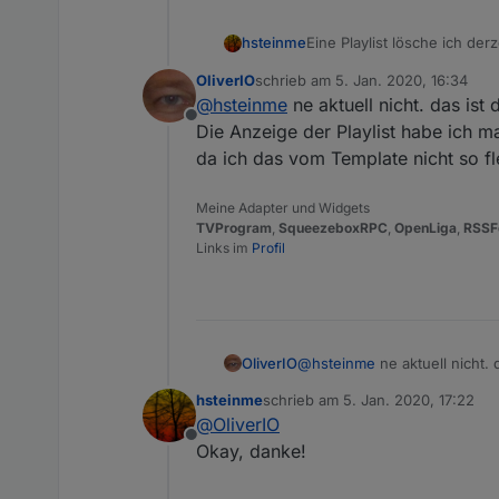
Eine Playlist lösche ich derz
hsteinme
OliverIO
schrieb am
5. Jan. 2020, 16:34
zuletzt editiert von
@
hsteinme
ne aktuell nicht. das ist 
Offline
Kann es sein, dass ich ein
Die Anzeige der Playlist habe ich ma
da ich das vom Template nicht so f
Meine Adapter und Widgets
TVProgram
,
SqueezeboxRPC
,
OpenLiga
,
RSSF
Links im
Profil
OliverIO
@
hsteinme
ne aktuell nicht. 
Die Anzeige der Playlist habe
hsteinme
schrieb am
5. Jan. 2020, 17:22
da ich das vom Template nic
zuletzt editiert von
@
OliverIO
Offline
Okay, danke!