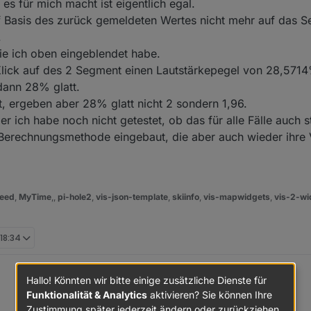
es für mich macht ist eigentlich egal.
f Basis des zurück gemeldeten Wertes nicht mehr auf das 
.
die ich oben eingeblendet habe.
n Klick auf des 2 Segment einen Lautstärkepegel von 28,571
ann 28% glatt.
, ergeben aber 28% glatt nicht 2 sondern 1,96.
r ich habe noch nicht getestet, ob das für alle Fälle auch s
2 Berechnungsmethode eingebaut, die aber auch wieder ihre 
eed
,
MyTime
,,
pi-hole2
,
vis-json-template
,
skiinfo
,
vis-mapwidgets
,
vis-2-wi
 18:34
Hallo! Könnten wir bitte einige zusätzliche Dienste für
Funktionalität & Analytics
aktivieren? Sie können Ihre
h ein bekennender SqueezeBox-Anhänger. Ich hatte oder habe noch die 
Zustimmung später jederzeit ändern oder zurückziehen.