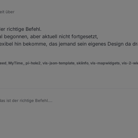
eit über
der richtige Befehl.
e bessere/schönere/andere/... Möglichkeit übersehen habe?
l begonnen, aber aktuell nicht fortgesetzt,
lexibel hin bekomme, das jemand sein eigenes Design da dr
eed
,
MyTime
,,
pi-hole2
,
vis-json-template
,
skiinfo
,
vis-mapwidgets
,
vis-2-wi
das ist der richtige Befehl.
 ich mal begonnen, aber aktuell nicht fortgesetzt,
ht so flexibel hin bekomme, das jemand sein eigenes Design da drauf le