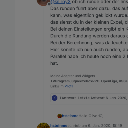
@
killroy2
ob ich runde oder der lms 
Offline
Das runden führt aber dazu, das au
kann, was eigentlich geklickt wurde
das siehst du in der kleinen Excel, 
Bei deinen Einstellungen ergibt ei
Durch die Rundung werden daraus d
Bei der Berechnung, was da leuchtet
Hier könnte ich nun auch runden, abe
Parallel habe ich heute noch eine 
hat.
Meine Adapter und Widgets
TVProgram
,
SqueezeboxRPC
,
OpenLiga
,
RSSF
Links im
Profil
K
1 Antwort
Letzte Antwort
6. Jan. 2020,
Hallo OliverIO,
hsteinme
hsteinme
schrieb am
6. Jan. 2020, 15:49
seit über 12 Jahren bin ic
zuletzt editiert von