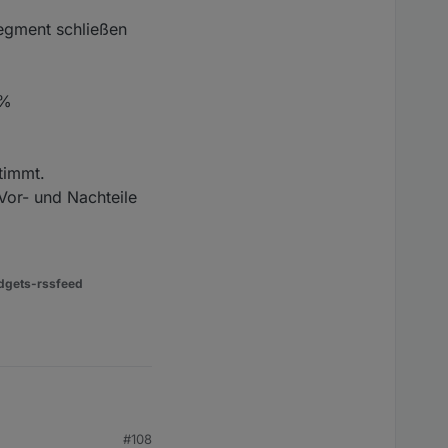
Segment schließen
4%
timmt.
Vor- und Nachteile
dgets-rssfeed
#108
folgenden