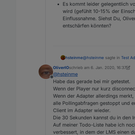
Es kommt leider gelegentlich vo
wird (gefühlt 10-15% der Einsc
Einflussnahme. Siehst Du, Olive
entschärfen könnten?
@
hsteinme
sagte in
Test A
hsteinme
OliverIO
schrieb am
6. Jan. 2020, 16:37
zuletzt editiert von OliverIO
1. Juni 
@
hsteinme
Wenn jemand das Badezimme
Offline
der Badezimmer-Squeeze
Habe das gerade bei mir getestet.
Meine Migration dieses Pr
Wenn der Player nur kurz disconnec
Vergleich zu meiner früher
Wenn der Adapter allerdings merkt,
brachte dabei - wie frühe
Die Stromversorgung meine
durchwandern. Dafür sei de
Beleuchtung eingeschaltet
alle Pollingabfragen gestoppt und e
Verbindung wird durch eine
Es dauert lange, bis d
Client im Adapter wieder.
Wechsel frage ich ab und s
einem der Werte in den
Die 30 Sekunden kannst du in den In
Es kommt leider gelege
Auf meiner Todo-Liste habe ich noch
(gefühlt 10-15% der E
verbessert, in dem der LMS einen da