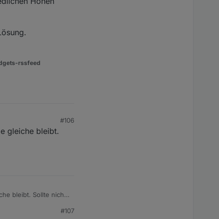
edlichen Höhen
 Lösung.
dgets-rssfeed
#106
 gleiche bleibt.
e bleibt. Sollte nicht
#107