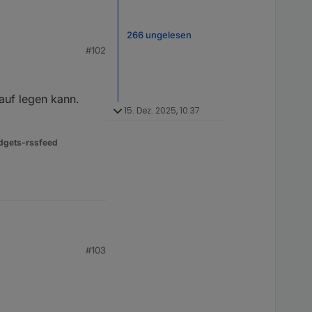
266 ungelesen
#102
auf legen kann.
15. Dez. 2025, 10:37
dgets-rssfeed
#103
gen kann.