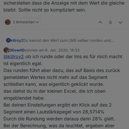
sicherstellen dass die Anzeige mit dem Wert die gleiche
bleibt. Sollte nicht so kompliziert sein.
2 Antworten
0
killroy2
Du kannst den Wert zum LMS selber runden und
K
sicherstellen dass die Anzeige mit dem Wert die
OliverIO
schrieb am
6. Jan. 2020, 14:33
gleiche bleibt. Sollte nicht so kompliziert sein.
zuletzt editiert von
Offline
@
killroy2
ob ich runde oder der lms es für mich macht
ist eigentlich egal.
Das runden führt aber dazu, das auf Basis des zurück
gemeldeten Wertes nicht mehr auf das Segment
schließen kann, was eigentlich geklickt wurde.
das siehst du in der kleinen Excel, die ich oben
eingeblendet habe.
Bei deinen Einstellungen ergibt ein Klick auf des 2
Segment einen Lautstärkepegel von 28,5714%
Durch die Rundung werden daraus dann 28% glatt.
Bei der Berechnung, was da leuchtet, ergeben aber