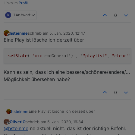
Links im
Profil
K
1 Antwort
0
hsteinme
schrieb am
5. Jan. 2020, 12:47
zuletzt editiert von
Offline
Eine Playlist lösche ich derzeit über
setState
( 
'xxx
.cmdGeneral') , '
"playlist"
, 
"clear"
Kann es sein, dass ich eine bessere/schönere/andere/...
Möglichkeit übersehen habe?
0
Eine Playlist lösche ich derzeit über
hsteinme
OliverIO
schrieb am
5. Jan. 2020, 16:34
zuletzt editiert von
Offline
@
hsteinme
ne aktuell nicht. das ist der richtige Befehl.
Kann es sein, dass ich eine