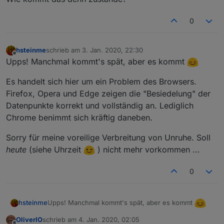
.12
-2.
Name :
Radio
Swiss
Public
Domain
Jazz
.12
-2.
hasitems :
0
0
.12
-2.
id :
12.2
.12
-2.
isaudio :
1
.12
-2.
type :
audio
hsteinme
schrieb am
3. Jan. 2020, 22:30
zuletzt editiert von
.12
-2.
url :
http://www.swissradio.ch/streams/6054.m3
Offline
Upps! Manchmal kommt's spät, aber es kommt
.12
-3.
Name :
RTS
-
Espace
2
Es handelt sich hier um ein Problem des Browsers.
.12
-3.
hasitems :
0
Firefox, Opera und Edge zeigen die "Besiedelung" der
.12
-3.
id :
12.3
Datenpunkte korrekt und vollständig an. Lediglich
.12
-3.
isaudio :
1
Chrome benimmt sich kräftig daneben.
.12
-3.
type :
audio
.12
-3.
url :
http://espace2.radio.de/playlist.m3u
Sorry für meine voreilige Verbreitung von Unruhe. Soll
heute
(siehe Uhrzeit
) nicht mehr vorkommen ...
0
Upps! Manchmal kommt's spät, aber es kommt
hsteinme
OliverIO
schrieb am
4. Jan. 2020, 02:05
Es handelt sich hier um ein Problem des Browsers.
zuletzt editiert von