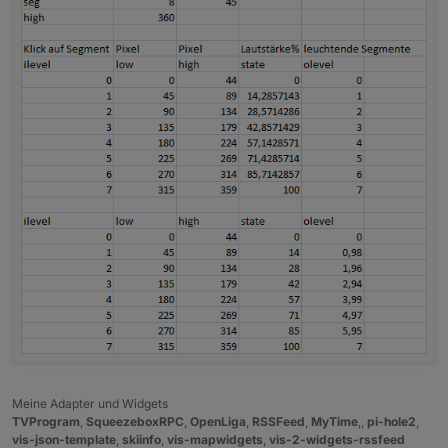
Meine Adapter und Widgets
TVProgram
,
SqueezeboxRPC
,
OpenLiga
,
RSSFeed
,
MyTime
,,
pi-hole2
,
vis-json-template
,
skiinfo
,
vis-mapwidgets
,
vis-2-widgets-rssfeed