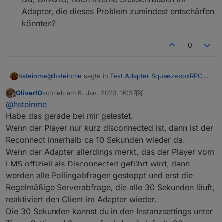
Adapter, die dieses Problem zumindest entschärfen
könnten?
0
@
hsteinme
sagte in
Test Adapter SqueezeboxRPC
hsteinme
v0.8.x Latest
:
OliverIO
schrieb am
6. Jan. 2020, 16:37
zuletzt editiert von OliverIO
1. Juni 2020, 17:41
Offline
Wenn jemand das Badezimmer betritt, wird
@
hsteinme
zufallsgesteuert eine Zufallsplaylist oder ein
Habe das gerade bei mir getestet.
Meine Migration dieses Programms auf den ioBroker
Favorit (= Radiosender) auf der Badezimmer-
Wenn der Player nur kurz disconnected ist, dann ist der
und den Squeezebox RPC Adapter ging "rasend
Squeezebox gestartet.
Reconnect innerhalb ca 10 Sekunden wieder da.
schnell" - im Vergleich zu meiner früheren
Die Stromversorgung meiner Squeezebox Duet im
Implementation über die tcp/ip Command Line
Bad hängt an der Stromversorgung der Beleuchtung.
Wenn der Adapter allerdings merkt, das der Player vom
Schnittstelle. Den wesentlichsten Zeitgewinn brachte
Wird die Beleuchtung eingeschaltet, fährt die
Es dauert lange, bis der Connected-Status
LMS offiziell als Disconnected geführt wird, dann
dabei - wie früher schon vermutet - der durch den
Squeezebox hoch und verbindet sich zum LMS. Das
aktualisiert wird, zuweilen bis zu 30 Sekunden.
werden alle Pollingabfragen gestoppt und erst die
Adapter gegebene bequeme Weg, den Favoriten-
Zustandekommen der Verbindung wird durch einen
Kann ich durch Drehen an einem der Werte in
Baum zu durchwandern. Dafür sei dem Adapter-
Regelmäßige Serverabfrage, die alle 30 Sekunden läuft,
geänderten Eintrag in
den Timer-Settings der Konfiguration hierauf
Autor nochmals herzlich gedankt.
squeezeboxrpc.0.Players.xxxx.Connected
positiven Einfluss nehmen?
reaktiviert den Client im Adapter wieder.
dokumentiert. Diesen Wechsel frage ich ab und
Die 30 Sekunden kannst du in den Instanzsettings unter
Es kommt leider gelegentlich vor, dass trotz
starte zufallsgesteuert die Musikausgabe. Zu diesem