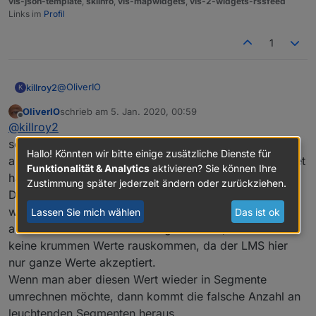
vis-json-template
,
skiinfo
,
vis-mapwidgets
,
vis-2-widgets-rssfeed
Links im
Profil
1
@
OliverIO
killroy2
K
OliverIO
schrieb am
5. Jan. 2020, 00:59
eigentlich alles default
zuletzt editiert von
Offline
@
killroy2
so ich kam dem problem etwas näher. mir ist es nicht
Hallo! Könnten wir bitte einige zusätzliche Dienste für
aufgefallen, da ich nicht mit krummen werten gearbeitet
Funktionalität & Analytics
aktivieren? Sie können Ihre
habe.
Zustimmung später jederzeit ändern oder zurückziehen.
Das Problem liegt an der Einstellung der Segmente.
wenn mann von den eingestellten Segmenten eines
Lassen Sie mich wählen
Das ist ok
abzieht und 100 durch das Ergebnis teilt, dann dürfen
keine krummen Werte rauskommen, da der LMS hier
nur ganze Werte akzeptiert.
Wenn man aber diesen Wert wieder in Segmente
umrechnen möchte, dann kommt die falsche Anzahl an
leuchtenden Segmenten heraus.