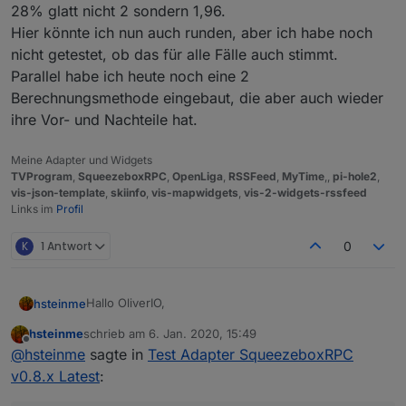
28% glatt nicht 2 sondern 1,96.
Hier könnte ich nun auch runden, aber ich habe noch
nicht getestet, ob das für alle Fälle auch stimmt.
Parallel habe ich heute noch eine 2
Berechnungsmethode eingebaut, die aber auch wieder
ihre Vor- und Nachteile hat.
Meine Adapter und Widgets
TVProgram
,
SqueezeboxRPC
,
OpenLiga
,
RSSFeed
,
MyTime
,,
pi-hole2
,
vis-json-template
,
skiinfo
,
vis-mapwidgets
,
vis-2-widgets-rssfeed
Links im
Profil
K
1 Antwort
0
Hallo OliverIO,
hsteinme
hsteinme
schrieb am
6. Jan. 2020, 15:49
seit über 12 Jahren bin ich ein bekennender
zuletzt editiert von
Offline
@
hsteinme
sagte in
Test Adapter SqueezeboxRPC
SqueezeBox-Anhänger. Ich hatte oder habe noch die
folgenden SqueezeBox-Varianten im Einsatz:
SqueezeBox Classic
v0.8.x Latest
:
Mein LMS läuft auf einem Windows 10 PC.
SqueezeBox Duet