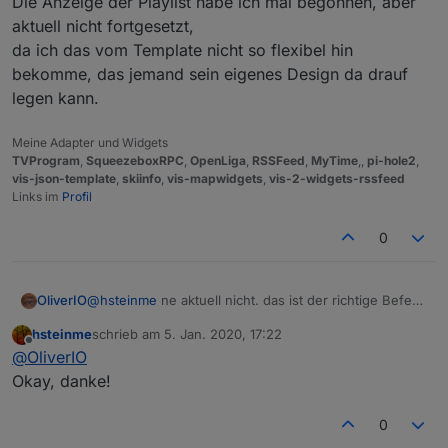
Die Anzeige der Playlist habe ich mal begonnen, aber
bessere/schönere/andere/... Möglichkeit übersehen
aktuell nicht fortgesetzt,
habe?
da ich das vom Template nicht so flexibel hin
bekomme, das jemand sein eigenes Design da drauf
legen kann.
Meine Adapter und Widgets
TVProgram
,
SqueezeboxRPC
,
OpenLiga
,
RSSFeed
,
MyTime
,,
pi-hole2
,
vis-json-template
,
skiinfo
,
vis-mapwidgets
,
vis-2-widgets-rssfeed
Links im
Profil
0
OliverIO
@
hsteinme
ne aktuell nicht. das ist der richtige Befehl.
Die Anzeige der Playlist habe ich mal begonnen, aber
hsteinme
schrieb am
5. Jan. 2020, 17:22
aktuell nicht fortgesetzt,
zuletzt editiert von
Offline
@
OliverIO
da ich das vom Template nicht so flexibel hin
bekomme, das jemand sein eigenes Design da drauf
Okay, danke!
legen kann.
0