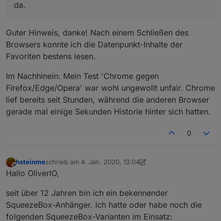
da.
Guter Hinweis, danke! Nach einem Schließen des
Browsers konnte ich die Datenpunkt-Inhalte der
Favoriten bestens lesen.
Im Nachhinein: Mein Test 'Chrome gegen
Firefox/Edge/Opera' war wohl ungewollt unfair. Chrome
lief bereits seit Stunden, während die anderen Browser
gerade mal einige Sekunden Historie hinter sich hatten.
0
hsteinme
schrieb am
4. Jan. 2020, 13:04
zuletzt editiert von hsteinme
1. Apr. 2020, 15:03
Offline
Hallo OliverIO,
seit über 12 Jahren bin ich ein bekennender
SqueezeBox-Anhänger. Ich hatte oder habe noch die
folgenden SqueezeBox-Varianten im Einsatz: