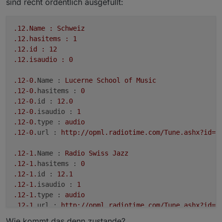
sind recht ordentlich ausgefüllt:
.12
.Name
:
Schweiz
.12
.hasitems
:
1
.12
.id
:
12
.12
.isaudio
:
0
.12
-0.
Name :
Lucerne
School
of
Music
.12
-0.
hasitems :
0
.12
-0.
id :
12.0
.12
-0.
isaudio :
1
.12
-0.
type :
audio
.12
-0.
url :
http://opml.radiotime.com/Tune.ashx?id=X
.12
-1.
Name :
Radio
Swiss
Jazz
.12
-1.
hasitems :
0
.12
-1.
id :
12.1
.12
-1.
isaudio :
1
.12
-1.
type :
audio
.12
-1.
url :
http://opml.radiotime.com/Tune.ashx?id=X
Wie kommt das denn zustande?