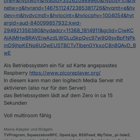
one=&hvptwo=&hvadid=352620989960&hvpos=1t1&hv
netw=g&hvrand=14675112472385381726&hvqmt=e&hv
dev=m&hvdvcmdl=&hvlocint=&hvlocphy=1004054&hvt
argid=aud-840099857932:kwd-
294921356380&hydadcr=11368_1814911&gclid=CjwKC
AiAjMHwBRAVEiwAzdLWGLuSkpQvc97w9Q9svBpFNPk
mD9jhpKENq6UQwEUSTBCTvTIbenGYkxoC8n8QAvD_B
wE
Als Betriebssystem ein für sd Karte angepasstes
Raspberry
https://www.picoreplayer.org/
In diesem kann man den logitech Media Server mit
aktivieren (also nur für den Server)
das Betriebssystem lädt auf dem Zero in ca 15
Sekunden
Voll multiroom fähig
Meine Adapter und Widgets
TVProgram
,
SqueezeboxRPC
,
OpenLiga
,
RSSFeed
,
MyTime
,,
pi-hole2
,