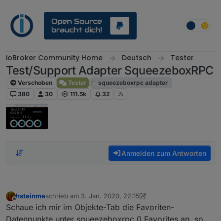
Weiter zum Inhalt
ioBroker Community Home
Deutsch
Tester
Test/Support Adapter SqueezeboxRPC
Verschoben
Tester
squeezeboxrpc adapter
380
30
111.5k
32
Anmelden zum Antworten
hsteinme
schrieb am
3. Jan. 2020, 22:15
zuletzt editiert von hsteinme
1. März 2020, 23:16
Offline
Schaue ich mir im Objekte-Tab die Favoriten-
Datenpunkte unter squeezeboxrpc.0.Favorites an, so