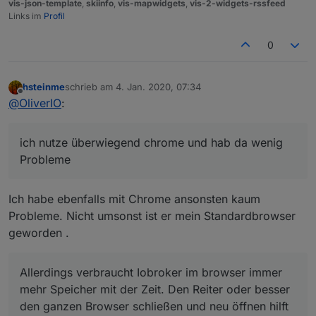
vis-json-template
,
skiinfo
,
vis-mapwidgets
,
vis-2-widgets-rssfeed
Links im
Profil
0
hsteinme
schrieb am
4. Jan. 2020, 07:34
zuletzt editiert von
Offline
@
OliverIO
:
ich nutze überwiegend chrome und hab da wenig
Probleme
Ich habe ebenfalls mit Chrome ansonsten kaum
Probleme. Nicht umsonst ist er mein Standardbrowser
geworden .
Allerdings verbraucht Iobroker im browser immer
mehr Speicher mit der Zeit. Den Reiter oder besser
den ganzen Browser schließen und neu öffnen hilft