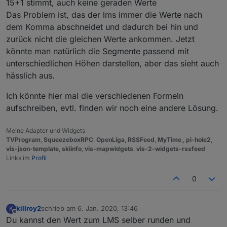
15+1 stimmt, auch keine geraden Werte
Das Problem ist, das der lms immer die Werte nach
dem Komma abschneidet und dadurch bei hin und
zurück nicht die gleichen Werte ankommen. Jetzt
könnte man natürlich die Segmente passend mit
unterschiedlichen Höhen darstellen, aber das sieht auch
hässlich aus.
Ich könnte hier mal die verschiedenen Formeln
aufschreiben, evtl. finden wir noch eine andere Lösung.
Meine Adapter und Widgets
TVProgram
,
SqueezeboxRPC
,
OpenLiga
,
RSSFeed
,
MyTime
,,
pi-hole2
,
vis-json-template
,
skiinfo
,
vis-mapwidgets
,
vis-2-widgets-rssfeed
Links im
Profil
0
killroy2
schrieb am
6. Jan. 2020, 13:46
K
zuletzt editiert von
Offline
Du kannst den Wert zum LMS selber runden und