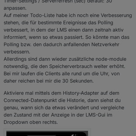
Timer-Settings / Serverrefresh (sec) default: 30
bestromter Squeezebox der Connected-Status
Wechsel sind mir zwei Punkte aufgefallen:
nicht aktualisiert wird (gefühlt 10-15% der
anpassen.
Einschaltvorgänge). In meinem Programm sehe
Auf meiner Todo-Liste habe ich noch eine Verbesserung
ich hier keine Möglichkeit der Einflussnahme.
stehen, die für bestimmte Ereignisse das Polling
Siehst Du, OliverIO, noch interne Stellschrauben
verbessert, in dem der LMS einen dann zeitnah aktiv
im Adapter, die dieses Problem zumindest
entschärfen könnten?
informiert, wenn so etwas passiert. So könnte man das
Polling bzw. den dadurch anfallenden Netzverkehr
verbessern.
Allerdings sind dann wieder zusätzliche node-module
notwendig, die den Speicherverbrauch weiter erhöht.
Bei mir laufen die Clients alle rund um die Uhr, von
daher reichen bei mir die 30 Sekunden.
Aktiviere mal mittels dem History-Adapter auf dem
Connected-Datenpunkt die Historie, dann siehst du
genau, wann sich da etwas verändert und vergleiche
den Zustand mit der Anzeige in der LMS-Gui im
Dropdown oben rechts.