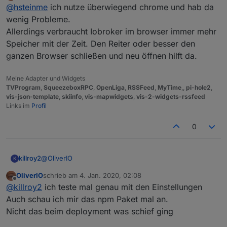
Offline
@
hsteinme
ich nutze überwiegend chrome und hab da
Firefox, Opera und Edge zeigen die "Besiedelung"
der Datenpunkte korrekt und vollständig an. Lediglich
wenig Probleme.
Sorry für meine voreilige Verbreitung von Unruhe.
Chrome benimmt sich kräftig daneben.
Soll
heute
(siehe Uhrzeit
) nicht mehr
Allerdings verbraucht Iobroker im browser immer mehr
vorkommen ...
Speicher mit der Zeit. Den Reiter oder besser den
ganzen Browser schließen und neu öffnen hilft da.
Meine Adapter und Widgets
TVProgram
,
SqueezeboxRPC
,
OpenLiga
,
RSSFeed
,
MyTime
,,
pi-hole2
,
vis-json-template
,
skiinfo
,
vis-mapwidgets
,
vis-2-widgets-rssfeed
Links im
Profil
0
@
OliverIO
killroy2
K
OliverIO
schrieb am
4. Jan. 2020, 02:08
eigentlich alles default
zuletzt editiert von
Offline
@
killroy2
ich teste mal genau mit den Einstellungen
Auch schau ich mir das npm Paket mal an.
Nicht das beim deployment was schief ging