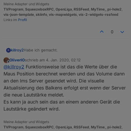
Meine Adapter und Widgets
TVProgram
,
SqueezeboxRPC
,
OpenLiga
,
RSSFeed
,
MyTime
,,
pi-hole2
,
vis-json-template
,
skiinfo
,
vis-mapwidgets
,
vis-2-widgets-rssfeed
Links im
Profil
0
Habe ich gemacht.
killroy2
K
OliverIO
schrieb am
4. Jan. 2020, 02:12
iobroker squeezeboxrpc -v
zuletzt editiert von
Offline
@
killroy2
Funktionsweise ist das die Werte über die
0.8.25
Zu test setze ich den Rahmen und Margin auf extra
Maus Position berechnet werden und das Volume dann
gross. Klick auf Rahmen klappt, in Margin nicht.
an den lms Server gesendet wird. Die visuelle
Was mir noch auffällt, manche Eingaben auf Balken
Aktualisierung des Balkens erfolgt erst wenn der Server
werden abhängig vom Zustand ignoriert oder erst bei
die neue Lautstärke meldet.
späteren Klicks gemacht.
Beispiel von vielen: oberer Balken aktiv, klick auf den
Es kann ja auch sein das an einem anderen Gerät die
zweiten wird ignoriert. Dritter und dann zweiter
Lautstärke geändert wird.
funktioniert wieder.
Meine Adapter und Widgets
TVProgram
,
SqueezeboxRPC
,
OpenLiga
,
RSSFeed
,
MyTime
,,
pi-hole2
,