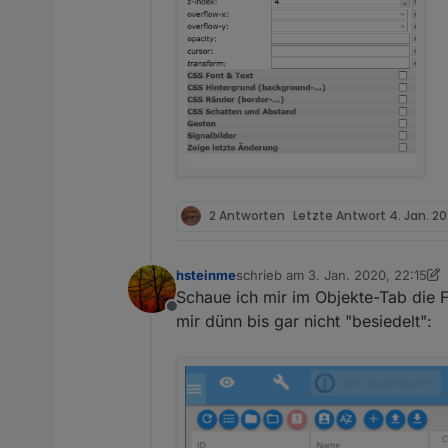
2 Antworten
Letzte Antwort
4. Jan. 20
hsteinme
schrieb am
3. Jan. 2020, 22:15
zuletzt editiert von hsteinme
1. Mä
Schaue ich mir im Objekte-Tab die 
Offline
mir dünn bis gar nicht "besiedelt":