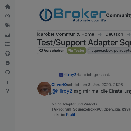
Weiter zum Inhalt
Communit
ioBroker Community Home
Deutsch
Test/Support Adapter 
Verschoben
Tester
squeezeboxrpc adapte
Habe ich gemacht.
killroy2
K
OliverIO
schrieb am
3. Jan. 2020, 21:26
iobroker squeezeboxrpc -v
zuletzt editiert von
@
killroy2
sag mir mal die Einstellu
0.8.25
Offline
Zu test setze ich den Rahmen 
Meine Adapter und Widgets
Was mir noch auffällt, manche
TVProgram
,
SqueezeboxRPC
,
OpenLiga
,
RSSF
gemacht.
Links im
Profil
Beispiel von vielen: oberer Ba