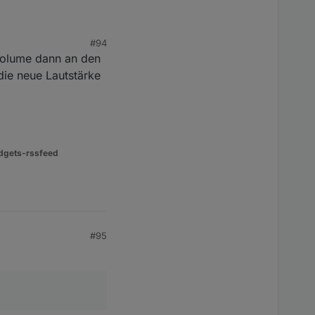
#94
Volume dann an den
die neue Lautstärke
bei späteren Klicks
funktioniert wieder.
dgets-rssfeed
#95