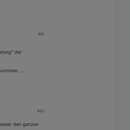
#91
elung" der
rkommen ...
#92
ung" der Datenpunkte
besser den ganzen
mmen ...