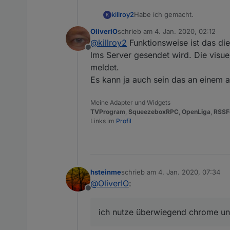
Habe ich gemacht.
killroy2
K
OliverIO
schrieb am
4. Jan. 2020, 02:12
iobroker squeezeboxrpc -v
zuletzt editiert von
@
killroy2
Funktionsweise ist das di
0.8.25
Offline
Zu test setze ich den Rahmen 
lms Server gesendet wird. Die visue
meldet.
Was mir noch auffällt, manche
Es kann ja auch sein das an einem a
gemacht.
Beispiel von vielen: oberer Ba
Meine Adapter und Widgets
TVProgram
,
SqueezeboxRPC
,
OpenLiga
,
RSSF
Links im
Profil
hsteinme
schrieb am
4. Jan. 2020, 07:34
zuletzt editiert von
@
OliverIO
:
Offline
ich nutze überwiegend chrome u