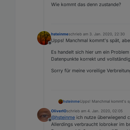
Wie kommt das denn zustande?
.12
-2.
Name :
Radio
Swiss
Public
.12
-2.
hasitems :
0
.12
-2.
id :
12.2
.12
-2.
isaudio :
1
.12
-2.
type :
audio
hsteinme
schrieb am
3. Jan. 2020, 22:30
zuletzt editiert von
.12
-2.
url :
http://www.swissradi
Upps! Manchmal kommt's spät, ab
Offline
.12
-3.
Name :
RTS
-
Espace
2
Es handelt sich hier um ein Proble
.12
-3.
hasitems :
0
Datenpunkte korrekt und vollständi
.12
-3.
id :
12.3
.12
-3.
isaudio :
1
Sorry für meine voreilige Verbreitu
.12
-3.
type :
audio
.12
-3.
url :
http://espace2.radio
Upps! Manchmal kommt's s
hsteinme
OliverIO
schrieb am
4. Jan. 2020, 02:05
Es handelt sich hier um ei
zuletzt editiert von
@
hsteinme
ich nutze überwiegend 
korrekt und vollständig an.
Offline
Allerdings verbraucht Iobroker im 
Sorry für meine voreilige V