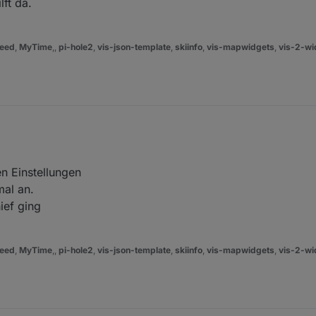
ft da.
eed
,
MyTime
,,
pi-hole2
,
vis-json-template
,
skiinfo
,
vis-mapwidgets
,
vis-2-wi
n Einstellungen
al an.
ief ging
eed
,
MyTime
,,
pi-hole2
,
vis-json-template
,
skiinfo
,
vis-mapwidgets
,
vis-2-wi