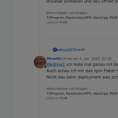
Browser schließen und neu öffnen hil
Meine Adapter und Widgets
TVProgram
,
SqueezeboxRPC
,
OpenLiga
,
RSSF
Links im
Profil
@
OliverIO
killroy2
K
OliverIO
schrieb am
4. Jan. 2020, 02:08
eigentlich alles default
zuletzt editiert von
@
killroy2
ich teste mal genau mit de
Offline
Auch schau ich mir das npm Paket m
Nicht das beim deployment was sch
Meine Adapter und Widgets
TVProgram
,
SqueezeboxRPC
,
OpenLiga
,
RSSF
Links im
Profil