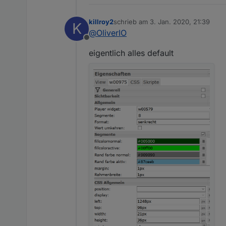
killroy2
schrieb am
3. Jan. 2020, 21:39
K
zuletzt editiert von
@
OliverIO
Offline
eigentlich alles default