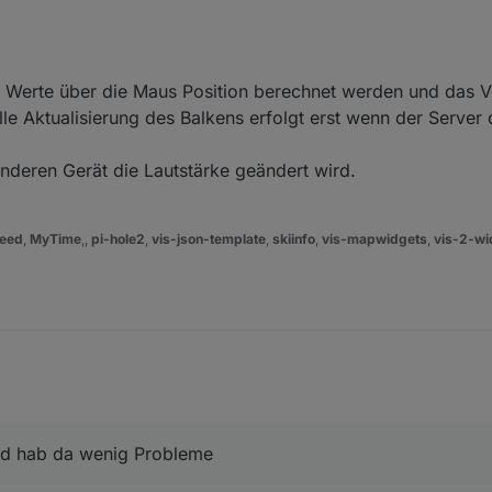
e Werte über die Maus Position berechnet werden und das 
und Margin auf extra gross. Klick auf Rahmen klappt, in Margin nicht.
lle Aktualisierung des Balkens erfolgt erst wenn der Server 
 Eingaben auf Balken werden abhängig vom Zustand ignoriert oder erst 
nderen Gerät die Lautstärke geändert wird.
lken aktiv, klick auf den zweiten wird ignoriert. Dritter und dann zweiter 
eed
,
MyTime
,,
pi-hole2
,
vis-json-template
,
skiinfo
,
vis-mapwidgets
,
vis-2-wi
nd hab da wenig Probleme