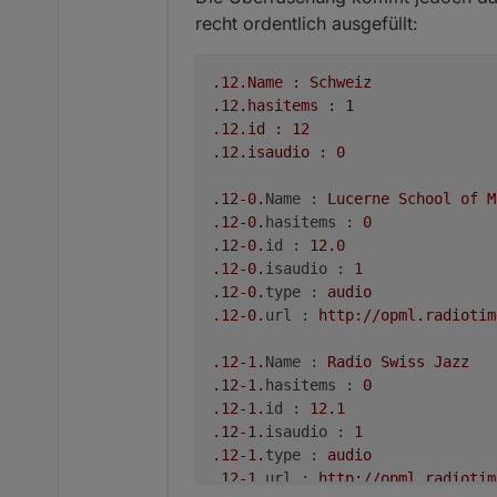
recht ordentlich ausgefüllt:
.12
.Name
:
Schweiz
.12
.hasitems
:
1
.12
.id
:
12
.12
.isaudio
:
0
.12
-0.
Name :
Lucerne
School
of
M
.12
-0.
hasitems :
0
.12
-0.
id :
12.0
.12
-0.
isaudio :
1
.12
-0.
type :
audio
.12
-0.
url :
http://opml.radiotim
.12
-1.
Name :
Radio
Swiss
Jazz
.12
-1.
hasitems :
0
.12
-1.
id :
12.1
.12
-1.
isaudio :
1
.12
-1.
type :
audio
.12
-1.
url :
http://opml.radiotim