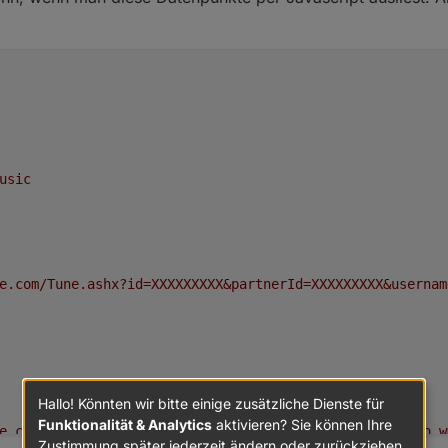
usic
e.com/Tune.ashx?id=XXXXXXXXX&partnerId=XXXXXXXXX&usernam
Hallo! Könnten wir bitte einige zusätzliche Dienste für
Funktionalität & Analytics
aktivieren? Sie können Ihre
e.com/Tune.ashx?id=XXXXXXXXX&formats=aac,ogg,mp3,wmpro,w
Zustimmung später jederzeit ändern oder zurückziehen.