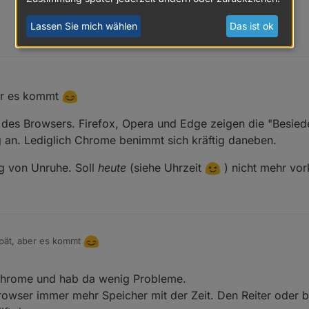
Domain
Jazz
Lassen Sie mich wählen
Das ist ok
o.ch/streams/6054.m3u
er es kommt
m des Browsers. Firefox, Opera und Edge zeigen die "Besied
g an. Lediglich Chrome benimmt sich kräftig daneben.
ng von Unruhe. Soll
heute
(siehe Uhrzeit
) nicht mehr vo
.de/playlist.m3u
pät, aber es kommt
n Problem des Browsers. Firefox, Opera und Edge zeigen die "Besiedel
chrome und hab da wenig Probleme.
 Lediglich Chrome benimmt sich kräftig daneben.
browser immer mehr Speicher mit der Zeit. Den Reiter oder 
erbreitung von Unruhe. Soll
heute
(siehe Uhrzeit
) nicht mehr vorko