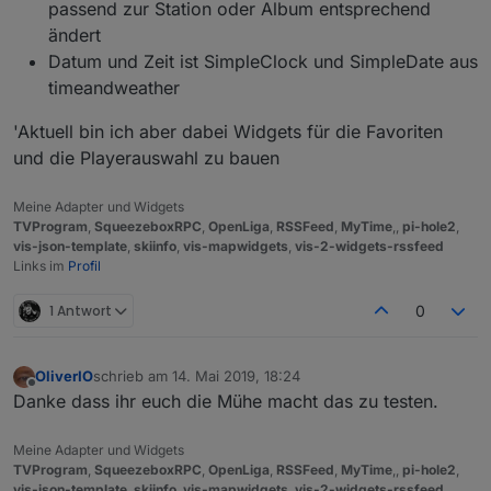
passend zur Station oder Album entsprechend
ändert
Datum und Zeit ist SimpleClock und SimpleDate aus
timeandweather
'Aktuell bin ich aber dabei Widgets für die Favoriten
und die Playerauswahl zu bauen
Meine Adapter und Widgets
TVProgram
,
SqueezeboxRPC
,
OpenLiga
,
RSSFeed
,
MyTime
,,
pi-hole2
,
vis-json-template
,
skiinfo
,
vis-mapwidgets
,
vis-2-widgets-rssfeed
Links im
Profil
1 Antwort
0
OliverIO
schrieb am
14. Mai 2019, 18:24
zuletzt editiert von
Offline
Danke dass ihr euch die Mühe macht das zu testen.
Meine Adapter und Widgets
TVProgram
,
SqueezeboxRPC
,
OpenLiga
,
RSSFeed
,
MyTime
,,
pi-hole2
,
vis-json-template
,
skiinfo
,
vis-mapwidgets
,
vis-2-widgets-rssfeed