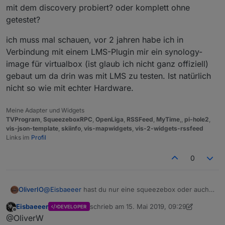
Vielen Dank dafür!
mit dem discovery probiert? oder komplett ohne
getestet?
ich muss mal schauen, vor 2 jahren habe ich in
Verbindung mit einem LMS-Plugin mir ein synology-
image für virtualbox (ist glaub ich nicht ganz offiziell)
gebaut um da drin was mit LMS zu testen. Ist natürlich
nicht so wie mit echter Hardware.
Meine Adapter und Widgets
TVProgram
,
SqueezeboxRPC
,
OpenLiga
,
RSSFeed
,
MyTime
,,
pi-hole2
,
vis-json-template
,
skiinfo
,
vis-mapwidgets
,
vis-2-widgets-rssfeed
Links im
Profil
0
@
Eisbaeeer
hast du nur eine squeezebox oder auch
OliverIO
einen LMS-Server?
Eisbaeeer
schrieb am
15. Mai 2019, 09:29
DEVELOPER
Die squeezeboxen gehen auch ohne Server zu
Der Adapter steuert nur den LMS-Server zuhause.
zuletzt editiert von Eisbaeeer
Offline
@OliverW
Hause, dann läuft aber alles über die Logitech Server.