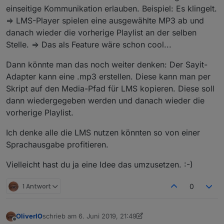
einseitige Kommunikation erlauben. Beispiel: Es klingelt.
=> LMS-Player spielen eine ausgewählte MP3 ab und
danach wieder die vorherige Playlist an der selben
Stelle. => Das als Feature wäre schon cool...
Dann könnte man das noch weiter denken: Der Sayit-
Adapter kann eine .mp3 erstellen. Diese kann man per
Skript auf den Media-Pfad für LMS kopieren. Diese soll
dann wiedergegeben werden und danach wieder die
vorherige Playlist.
Ich denke alle die LMS nutzen könnten so von einer
Sprachausgabe profitieren.
Vielleicht hast du ja eine Idee das umzusetzen. :-)
1 Antwort
0
OliverIO
schrieb am
6. Juni 2019, 21:49
zuletzt editiert von OliverIO
6. Juli 2019, 00:01
Offline