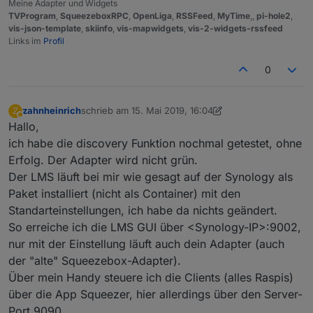
Meine Adapter und Widgets
TVProgram
,
SqueezeboxRPC
,
OpenLiga
,
RSSFeed
,
MyTime
,,
pi-hole2
,
vis-json-template
,
skiinfo
,
vis-mapwidgets
,
vis-2-widgets-rssfeed
Links im
Profil
0
zahnheinrich
schrieb am
15. Mai 2019, 16:04
Z
zuletzt editiert von zahnheinrich
Abwesend
Hallo,
ich habe die discovery Funktion nochmal getestet, ohne
Erfolg. Der Adapter wird nicht grün.
Der LMS läuft bei mir wie gesagt auf der Synology als
Paket installiert (nicht als Container) mit den
Standarteinstellungen, ich habe da nichts geändert.
So erreiche ich die LMS GUI über <Synology-IP>:9002,
nur mit der Einstellung läuft auch dein Adapter (auch
der "alte" Squeezebox-Adapter).
Über mein Handy steuere ich die Clients (alles Raspis)
über die App Squeezer, hier allerdings über den Server-
Port 9090.