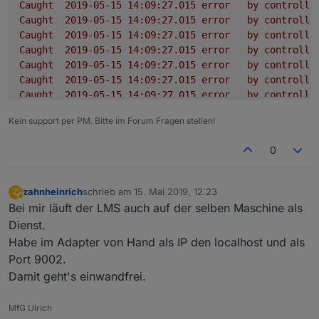
Caught
2019-05-15 14:09:27.015	
error
by
controlle
Caught
2019-05-15 14:09:27.015	
error
by
controlle
Caught
2019-05-15 14:09:27.015	
error
by
controlle
Caught
2019-05-15 14:09:27.015	
error
by
controlle
Caught
2019-05-15 14:09:27.015	
error
by
controlle
Caught
2019-05-15 14:09:27.015	
error
by
controlle
Caught
2019-05-15 14:09:27.015	
error
by
controlle
Caught
2019-05-15 14:09:27.015	
error
by
controlle
Kein support per PM. Bitte im Forum Fragen stellen!
Caught
2019-05-15 14:09:27.014	
error
by
controlle
squeezeboxrpc.0
2019-05-15 14:09:26.995	
info
term
0
squeezeboxrpc.0
2019-05-15 14:09:26.961	
info
sque
squeezeboxrpc.0
2019-05-15 14:09:26.960	
error
at
p
squeezeboxrpc.0
2019-05-15 14:09:26.960	
error
at
_
zahnheinrich
schrieb am
15. Mai 2019, 12:23
Z
zuletzt editiert von
squeezeboxrpc.0
2019-05-15 14:09:26.960	
error
at
_
Abwesend
Bei mir läuft der LMS auch auf der selben Maschine als
squeezeboxrpc.0
2019-05-15 14:09:26.960	
error
at
S
Dienst.
squeezeboxrpc.0
2019-05-15 14:09:26.960	
error
at
e
Habe im Adapter von Hand als IP den localhost und als
squeezeboxrpc.0
2019-05-15 14:09:26.960	
error
at
S
Port 9002.
squeezeboxrpc.0
2019-05-15 14:09:26.960	
error
Type
squeezeboxrpc.0
2019-05-15 14:09:26.959	
error
unca
Damit geht's einwandfrei.
squeezeboxrpc.0
2019-05-15 14:09:26.891	
info
star
squeezeboxrpc.0
2019-05-15 14:09:26.813	
debug
stat
MfG Ulrich
squeezeboxrpc.0
2019-05-15 14:09:26.766	
debug
obje