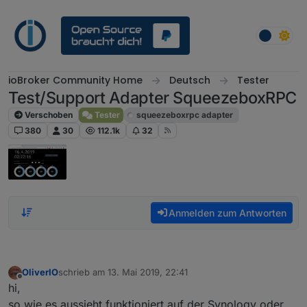
Weiter zum Inhalt
ioBroker Community Home
Deutsch
Tester
Test/Support Adapter SqueezeboxRPC
Verschoben
Tester
squeezeboxrpc adapter
380
30
112.1k
32
Anmelden zum Antworten
OliverIO
schrieb am
13. Mai 2019, 22:41
zuletzt editiert von
Offline
hi,
so wie es aussieht funktioniert auf der Synology oder