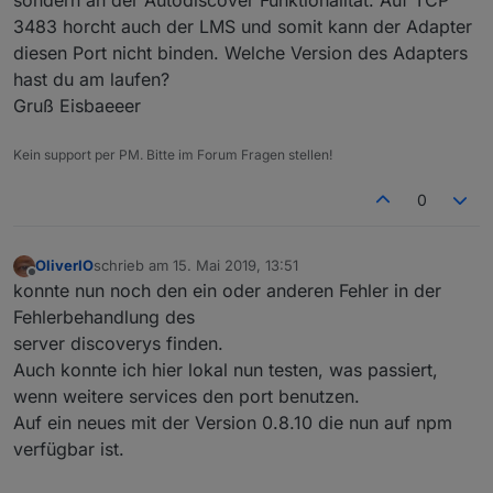
sondern an der Autodiscover Funktionalität. Auf TCP
3483 horcht auch der LMS und somit kann der Adapter
diesen Port nicht binden. Welche Version des Adapters
hast du am laufen?
Gruß Eisbaeeer
Kein support per PM. Bitte im Forum Fragen stellen!
0
OliverIO
schrieb am
15. Mai 2019, 13:51
zuletzt editiert von
Offline
konnte nun noch den ein oder anderen Fehler in der
Fehlerbehandlung des
server discoverys finden.
Auch konnte ich hier lokal nun testen, was passiert,
wenn weitere services den port benutzen.
Auf ein neues mit der Version 0.8.10 die nun auf npm
verfügbar ist.