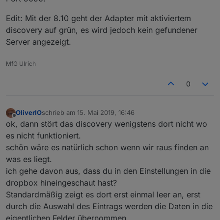
Edit: Mit der 8.10 geht der Adapter mit aktiviertem
discovery auf grün, es wird jedoch kein gefundener
Server angezeigt.
MfG Ulrich
0
OliverIO
schrieb am
15. Mai 2019, 16:46
zuletzt editiert von
Offline
ok, dann stört das discovery wenigstens dort nicht wo
es nicht funktioniert.
schön wäre es natürlich schon wenn wir raus finden an
was es liegt.
ich gehe davon aus, dass du in den Einstellungen in die
dropbox hineingeschaut hast?
Standardmäßig zeigt es dort erst einmal leer an, erst
durch die Auswahl des Eintrags werden die Daten in die
eigentlichen Felder übernommen.