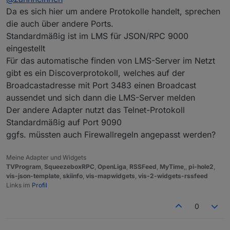
Probleme.
Da es sich hier um andere Protokolle handelt, sprechen
Der Container ist übrigens der von buanet
die auch über andere Ports.
Standardmäßig ist im LMS für JSON/RPC 9000
eingestellt
Für das automatische finden von LMS-Server im Netzt
gibt es ein Discoverprotokoll, welches auf der
Broadcastadresse mit Port 3483 einen Broadcast
aussendet und sich dann die LMS-Server melden
Der andere Adapter nutzt das Telnet-Protokoll
Standardmäßig auf Port 9090
ggfs. müssten auch Firewallregeln angepasst werden?
Meine Adapter und Widgets
TVProgram
,
SqueezeboxRPC
,
OpenLiga
,
RSSFeed
,
MyTime
,,
pi-hole2
,
vis-json-template
,
skiinfo
,
vis-mapwidgets
,
vis-2-widgets-rssfeed
Links im
Profil
0