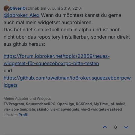
Wochen schon stabil! Danke für den Adapter.
OliverIO
schrieb am
6. Juni 2019, 22:01
Da du nach einer Wunschliste fragst:
zuletzt editiert von
Offline
@
iobroker_Alex
Wenn du möchtest kannst du gerne
Ich bin aktuell noch "Anti-Alexa" würde aber
gerne eine einseitige Kommunikation erlauben.
Dann könnte man das noch weiter denken: Der
auch mal mein widgetset ausprobieren.
Beispiel: Es klingelt. => LMS-Player spielen eine
Sayit-Adapter kann eine .mp3 erstellen. Diese
Das befindet sich aktuell noch in alpha und ist noch
ausgewählte MP3 ab und danach wieder die
kann man per Skript auf den Media-Pfad für LMS
Ich denke alle die LMS nutzen könnten so von
nicht über das repository installierbar, sonder nur direkt
vorherige Playlist an der selben Stelle. => Das als
kopieren. Diese soll dann wiedergegeben
einer Sprachausgabe profitieren.
aus github heraus:
Feature wäre schon cool...
werden und danach wieder die vorherige
Vielleicht hast du ja eine Idee das umzusetzen.
Playlist.
:-)
https://forum.iobroker.net/topic/22859/neues-
widgetset-für-squeezeboxrpc-bitte-testen
und
https://github.com/oweitman/ioBroker.squeezeboxrpcw
idgets
Meine Adapter und Widgets
TVProgram
,
SqueezeboxRPC
,
OpenLiga
,
RSSFeed
,
MyTime
,,
pi-hole2
,
vis-json-template
,
skiinfo
,
vis-mapwidgets
,
vis-2-widgets-rssfeed
Links im
Profil
0