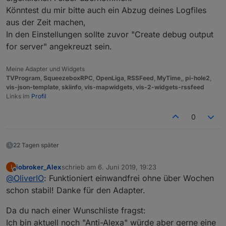
Könntest du mir bitte auch ein Abzug deines Logfiles
aus der Zeit machen,
In den Einstellungen sollte zuvor "Create debug output
for server" angekreuzt sein.
Meine Adapter und Widgets
TVProgram
,
SqueezeboxRPC
,
OpenLiga
,
RSSFeed
,
MyTime
,,
pi-hole2
,
vis-json-template
,
skiinfo
,
vis-mapwidgets
,
vis-2-widgets-rssfeed
Links im
Profil
0
22 Tagen später
iobroker_Alex
schrieb am
6. Juni 2019, 19:23
I
zuletzt editiert von
Offline
@
OliverIO
: Funktioniert einwandfrei ohne über Wochen
schon stabil! Danke für den Adapter.
Da du nach einer Wunschliste fragst:
Ich bin aktuell noch "Anti-Alexa" würde aber gerne eine