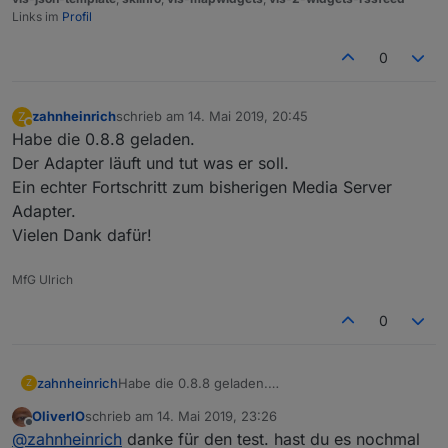
Links im
Profil
0
zahnheinrich
schrieb am
14. Mai 2019, 20:45
Z
zuletzt editiert von
Abwesend
Habe die 0.8.8 geladen.
Der Adapter läuft und tut was er soll.
Ein echter Fortschritt zum bisherigen Media Server
Adapter.
Vielen Dank dafür!
MfG Ulrich
0
zahnheinrich
Habe die 0.8.8 geladen.
Z
Der Adapter läuft und tut was er soll.
OliverIO
schrieb am
14. Mai 2019, 23:26
Ein echter Fortschritt zum bisherigen Media
zuletzt editiert von
Offline
@
zahnheinrich
danke für den test. hast du es nochmal
Server Adapter.