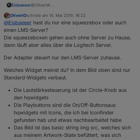
Eisbaeeer
@OliverW
Hi Oliver
OliverIO
schrieb am
14. Mai 2019, 18:22
Habe squeezebox zuhause. Werde das bei
zuletzt editiert von
Offline
@
Eisbaeeer
hast du nur eine squeezebox oder auch
Gelegenheit testen. Kannst du dein Widget für mich
exportieren?
einen LMS-Server?
Sieht gut aus, würde ich gerne bei mir einsetzen.
Die squeezeboxen gehen auch ohne Server zu Hause,
Gruß Eisbaeeer
dann läuft aber alles über die Logitech Server.
Der Adapter steuert nur den LMS-Server zuhause.
Welches Widget meinst du? In dem Bild oben sind nur
Standard-Widgets verbaut.
Die Lautstärkesteuerung ist der Circle-Knob aus
den hqwidgets
Die Playbuttons sind die On/Off-Buttonsaus
hqwidgets mit Icons, die ich bei Iconfinder
gefunden hab und etwas nachbearbeitet habe
Das Bild ist das basic string img src, welches sich
aus meinem Artwork-State befüttert, was sich