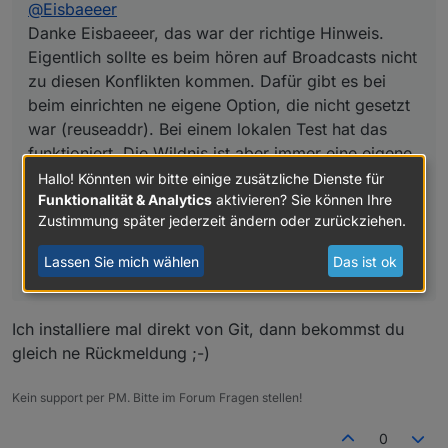
@
Eisbaeeer
funktioniert. Die Wildnis ist aber immer eine eigene
Herausforderung.
Danke Eisbaeeer, das war der richtige Hinweis.
Nach dem der Build bei Travis durch ist (diesmal dann
Eigentlich sollte es beim hören auf Broadcasts nicht
auch schon mit node 12 Test),
zu diesen Konflikten kommen. Dafür gibt es bei
wird die v0.8.9 nach npm gepublised
beim einrichten ne eigene Option, die nicht gesetzt
Für einen weiteren Test wäre ich dankbar.
war (reuseaddr). Bei einem lokalen Test hat das
funktioniert. Die Wildnis ist aber immer eine eigene
Herausforderung.
Hallo! Könnten wir bitte einige zusätzliche Dienste für
Funktionalität & Analytics
aktivieren? Sie können Ihre
Nach dem der Build bei Travis durch ist (diesmal
Zustimmung später jederzeit ändern oder zurückziehen.
dann auch schon mit node 12 Test),
wird die v0.8.9 nach npm gepublised
Lassen Sie mich wählen
Das ist ok
Für einen weiteren Test wäre ich dankbar.
Ich installiere mal direkt von Git, dann bekommst du
gleich ne Rückmeldung ;-)
Kein support per PM. Bitte im Forum Fragen stellen!
0