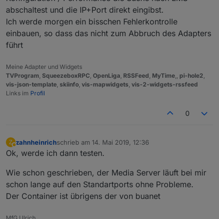
abschaltest und die IP+Port direkt eingibst.
Ich werde morgen ein bisschen Fehlerkontrolle
einbauen, so dass das nicht zum Abbruch des Adapters
führt
Meine Adapter und Widgets
TVProgram
,
SqueezeboxRPC
,
OpenLiga
,
RSSFeed
,
MyTime
,,
pi-hole2
,
vis-json-template
,
skiinfo
,
vis-mapwidgets
,
vis-2-widgets-rssfeed
Links im
Profil
0
zahnheinrich
schrieb am
14. Mai 2019, 12:36
Z
zuletzt editiert von
Abwesend
Ok, werde ich dann testen.
Wie schon geschrieben, der Media Server läuft bei mir
schon lange auf den Standartports ohne Probleme.
Der Container ist übrigens der von buanet
MfG Ulrich