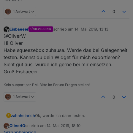
1 Antwort
0
Eisbaeeer
schrieb am
14. Mai 2019, 13:13
DEVELOPER
zuletzt editiert von
Offline
@OliverW
Hi Oliver
Habe squeezebox zuhause. Werde das bei Gelegenheit
testen. Kannst du dein Widget für mich exportieren?
Sieht gut aus, würde ich gerne bei mir einsetzen.
Gruß Eisbaeeer
Kein support per PM. Bitte im Forum Fragen stellen!
1 Antwort
0
Ok, werde ich dann testen.
zahnheinrich
Z
OliverIO
schrieb am
14. Mai 2019, 18:10
Wie schon geschrieben, der Media Server läuft
zuletzt editiert von
Offline
@
zahnheinrich
bei mir schon lange auf den Standartports ohne