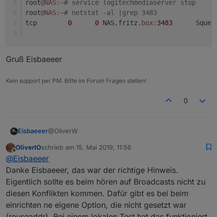
root
@NAS
:~
# service logitechmediaserver stop
root
@NAS
:~
# netstat -al |grep 3483
tcp        
0
0
 NAS.fritz.
box:
3483
      Squee
Gruß Eisbaeeer
Kein support per PM. Bitte im Forum Fragen stellen!
0
@OliverW
Eisbaeeer
OliverIO
schrieb am
15. Mai 2019, 11:56
@OliverW sagte in
Neuer Adapter SqueezeboxRPC
:
zuletzt editiert von
Offline
@
Eisbaeeer
Danke Eisbaeeer, das war der richtige Hinweis.
hast du nur eine squeezebox oder auch einen
Eigentlich sollte es beim hören auf Broadcasts nicht zu
LMS-Server?
diesen Konflikten kommen. Dafür gibt es bei beim
Jep, der läuft auf der gleichen Maschine. Und das
bringt mich gleich zu dem Problem, dass dein
einrichten ne eigene Option, die nicht gesetzt war
Adapter den Port nutzen möchte, den Squeezebox
host.NAS	2019-05-15 11:27:45.513	error	i
(reuseaddr). Bei einem lokalen Test hat das funktioniert.