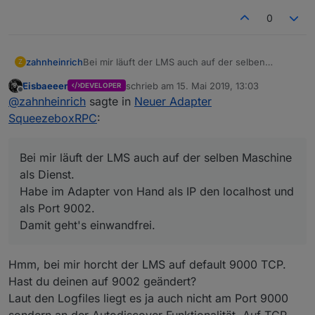
host.NAS
2019-05-15 14:09:25.763	
info
inst
0
zahnheinrich
Bei mir läuft der LMS auch auf der selben
Z
Maschine als Dienst.
Eisbaeeer
schrieb am
15. Mai 2019, 13:03
DEVELOPER
Habe im Adapter von Hand als IP den localhost
zuletzt editiert von
Offline
@
zahnheinrich
sagte in
Neuer Adapter
und als Port 9002.
Damit geht's einwandfrei.
SqueezeboxRPC
:
Bei mir läuft der LMS auch auf der selben Maschine
als Dienst.
Habe im Adapter von Hand als IP den localhost und
als Port 9002.
Damit geht's einwandfrei.
Hmm, bei mir horcht der LMS auf default 9000 TCP.
Hast du deinen auf 9002 geändert?
Laut den Logfiles liegt es ja auch nicht am Port 9000