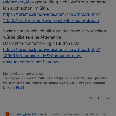
@
iobroker_Alex
genau die gleiche Anforderung hatte
ich auch schon im Sinn.
https://forums.slimdevices.com/showthread.php?
110527-2nd-Stream-to-mix-into-the-main-stream
zwar nicht so wie ich mir das idealerweise vorstellen
würde gibt es eine Alternative
Das Announcement-Plugin für den LMS
https://forums.slimdevices.com/showthread.php?
109096-Announce-LMS-Announce-play-
announcements-notifications
Meine Adapter und Widgets
TVProgram
,
SqueezeboxRPC
,
OpenLiga
,
RSSFeed
,
MyTime
,,
pi-hole2
,
vis-json-template
,
skiinfo
,
vis-mapwidgets
,
vis-2-widgets-rssfeed
Links im
Profil
0
@
OliverIO
: Funktioniert einwandfrei ohne über
iobroker_Alex
I