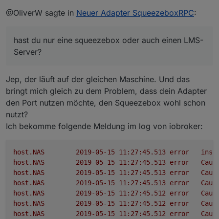
Welches Widget meinst du? In dem Bild oben sind nur
@OliverW sagte in
Neuer Adapter SqueezeboxRPC
:
Standard-Widgets verbaut.
Die Lautstärkesteuerung ist der Circle-Knob aus
'Aktuell bin ich aber dabei Widgets für die Favoriten
den hqwidgets
hast du nur eine squeezebox oder auch einen LMS-
und die Playerauswahl zu bauen
Die Playbuttons sind die On/Off-Buttonsaus
hqwidgets mit Icons, die ich bei Iconfinder
Server?
gefunden hab und etwas nachbearbeitet habe
Das Bild ist das basic string img src, welches sich
aus meinem Artwork-State befüttert, was sich
Jep, der läuft auf der gleichen Maschine. Und das
passend zur Station oder Album entsprechend
bringt mich gleich zu dem Problem, dass dein Adapter
ändert
den Port nutzen möchte, den Squeezebox wohl schon
Datum und Zeit ist SimpleClock und SimpleDate
nutzt?
aus timeandweather
Ich bekomme folgende Meldung im log von iobroker:
host.NAS
2019-05-15 11:27:45.513	
error
inst
host.NAS
2019-05-15 11:27:45.513	
error
Caug
host.NAS
2019-05-15 11:27:45.513	
error
Caug
host.NAS
2019-05-15 11:27:45.513	
error
Caug
host.NAS
2019-05-15 11:27:45.512	
error
Caug
host.NAS
2019-05-15 11:27:45.512	
error
Caug
host.NAS
2019-05-15 11:27:45.512	
error
Caug