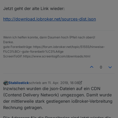
Jetzt geht der alte Link wieder:
http://download.iobroker.net/sources-dist.json
Wenn ich helfen konnte, dann Daumen hoch (Pfeil nach oben)!
Danke.
gute Forenbeiträge: https://forum.iobroker.net/topic/51555/hinweise-
f%C3%BCr-gute-forenbeitr%C3%A4ge
ScreenToGif :https://www.screentogif.com/downloads.html
0
Stabilostick
schrieb am
11. Apr. 2019, 18:08
zuletzt editiert von Stabilostick
4. Nov. 2019, 21:46
Offline
Inzwischen wurden die json-Dateien auf ein CDN
(Contend Delivery Network) umgezogen. Damit wurde
der mittlerweile stark gestiegenen ioBroker-Verbreitung
Rechnung getragen.