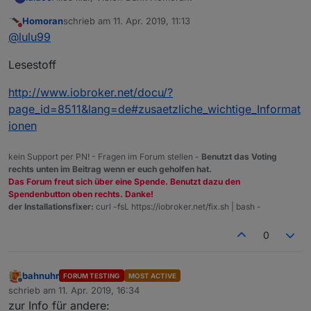
Homoran
schrieb am
11. Apr. 2019, 11:13
zuletzt editiert von
Nicht stören
@
lulu99
Lesestoff
http://www.iobroker.net/docu/?
page_id=8511&lang=de#zusaetzliche_wichtige_Informat
ionen
kein Support per PN! - Fragen im Forum stellen -
Benutzt das Voting
rechts unten im Beitrag wenn er euch geholfen hat.
Das Forum freut sich über eine Spende. Benutzt dazu den
Spendenbutton oben rechts. Danke!
der Installationsfixer:
curl -fsL https://iobroker.net/fix.sh | bash -
0
bahnuhr
FORUM TESTING
MOST ACTIVE
Offline
schrieb am
11. Apr. 2019, 16:34
zuletzt editiert von
zur Info für andere: