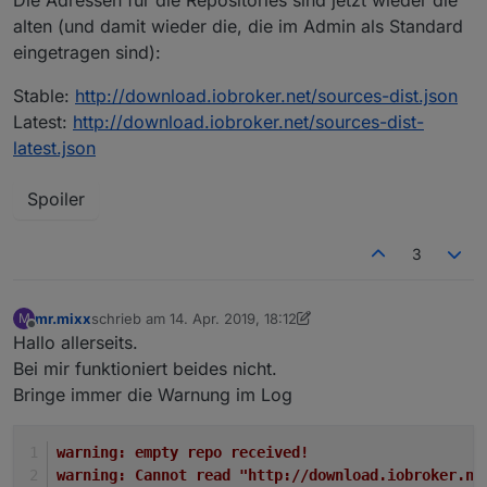
Die Adressen für die Repositories sind jetzt wieder die
alten (und damit wieder die, die im Admin als Standard
eingetragen sind):
Stable:
http://download.iobroker.net/sources-dist.json
Latest:
http://download.iobroker.net/sources-dist-
latest.json
Spoiler
3
mr.mixx
schrieb am
14. Apr. 2019, 18:12
M
zuletzt editiert von Negalein
Offline
Hallo allerseits.
Bei mir funktioniert beides nicht.
Bringe immer die Warnung im Log
warning: empty repo received!
warning: Cannot read "http://download.iobroker.ne