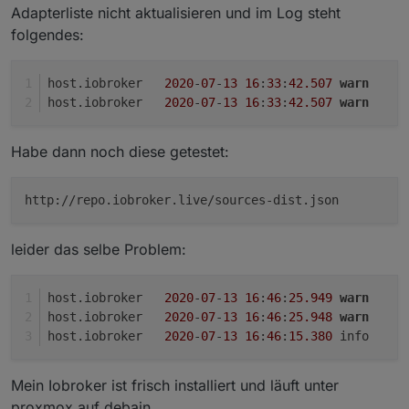
Adapterliste nicht aktualisieren und im Log steht
folgendes:
host.iobroker	
2020
-
07
-
13
16
:
33
:
42.507
warn
	
host.iobroker	
2020
-
07
-
13
16
:
33
:
42.507
warn
	
Habe dann noch diese getestet:
http://repo.iobroker.live/sources-dist.json
leider das selbe Problem:
host.iobroker	
2020
-
07
-
13
16
:
46
:
25.949
warn
	
host.iobroker	
2020
-
07
-
13
16
:
46
:
25.948
warn
	
host.iobroker	
2020
-
07
-
13
16
:
46
:
15.380
	i
Mein Iobroker ist frisch installiert und läuft unter
proxmox auf debain.