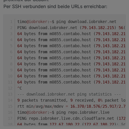
Per SSH verbunden sind beide URLs erreichbar:
timo
@iobroker
:
~
$ ping download.iobroker.net
PING download.iobroker.net (
79.143
.182
.215
) 
56
(
8
64
 bytes 
from
 m0855.contabo.host (
79.143
.182
.215
64
 bytes 
from
 m0855.contabo.host (
79.143
.182
.215
64
 bytes 
from
 m0855.contabo.host (
79.143
.182
.215
64
 bytes 
from
 m0855.contabo.host (
79.143
.182
.215
64
 bytes 
from
 m0855.contabo.host (
79.143
.182
.215
64
 bytes 
from
 m0855.contabo.host (
79.143
.182
.215
64
 bytes 
from
 m0855.contabo.host (
79.143
.182
.215
64
 bytes 
from
 m0855.contabo.host (
79.143
.182
.215
64
 bytes 
from
 m0855.contabo.host (
79.143
.182
.215
^
C
--- download.iobroker.net ping statistics ---
9
 packets transmitted, 
9
 received, 
0
%
 packet los
rtt min
/
avg
/
max
/
mdev 
=
16.370
/
18.576
/
25.917
/
2.71
timo
@iobroker
:
~
$ ping repo.iobroker.live
PING repo.iobroker.live.cdn.cloudflare.net (
172.
64
 bytes 
from
172.67
.180
.22
 (
172.67
.180
.22
): icm