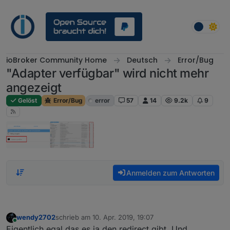
Weiter zum Inhalt
ioBroker Community Home
Deutsch
Error/Bug
"Adapter verfügbar" wird nicht mehr
angezeigt
Gelöst
Error/Bug
error
57
14
9.2k
9
Anmelden zum Antworten
wendy2702
schrieb am
10. Apr. 2019, 19:07
zuletzt editiert von
Online
Eigentlich egal das es ja den redirect gibt. Und