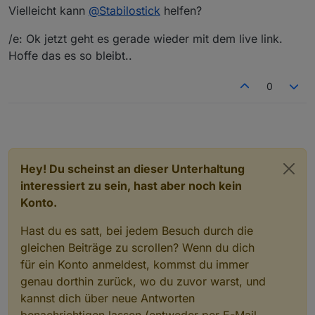
live

Vielleicht kann
@
Stabilostick
helfen?
http://iobroker.live/repo/sources-dist-latest
/e: Ok jetzt geht es gerade wieder mit dem live link.
Hoffe das es so bleibt..
0
Hey! Du scheinst an dieser Unterhaltung
interessiert zu sein, hast aber noch kein
Konto.
Hast du es satt, bei jedem Besuch durch die
gleichen Beiträge zu scrollen? Wenn du dich
für ein Konto anmeldest, kommst du immer
genau dorthin zurück, wo du zuvor warst, und
kannst dich über neue Antworten
benachrichtigen lassen (entweder per E-Mail