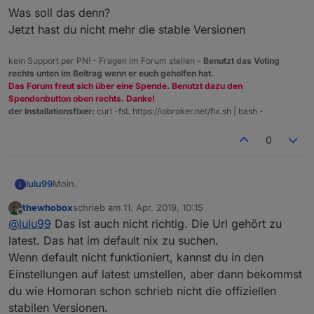
Was soll das denn?
Jetzt hast du nicht mehr die stable Versionen
kein Support per PN! - Fragen im Forum stellen -
Benutzt das Voting
rechts unten im Beitrag wenn er euch geholfen hat.
Das Forum freut sich über eine Spende. Benutzt dazu den
Spendenbutton oben rechts. Danke!
der Installationsfixer:
curl -fsL https://iobroker.net/fix.sh | bash -
0
Moin.
lulu99
L
thewhobox
schrieb am
11. Apr. 2019, 10:15
Bei mir geht der Link "
http://iobroker.live/sources-
zuletzt editiert von
Offline
@
lulu99
Das ist auch nicht richtig. Die Url gehört zu
dist.json
" nicht.
Es werden auch nicht die Versionsnummern bei den
latest. Das hat im default nix zu suchen.
Adaptern angezeigt.
Wenn default nicht funktioniert, kannst du in den
Dann habe ich "
http://iobroker.live/sources-dist-
Einstellungen auf latest umstellen, aber dann bekommst
latest.json
" auch unter "default" eingetragen, dann
du wie Homoran schon schrieb nicht die offiziellen
konnte ich zumindest die Adapter updaten.
Nun steht aber im Moment unter beiden Feldern
"
http://iobroker.live/sources-dist-latest.json
".
stabilen Versionen.