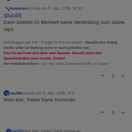
klar.....waren eh nur 2 Adapter, die nicht so wichtig
Homoran
schrieb am
11. Apr. 2019, 10:53
sind........die können dann ruhig auf "latest" sein.....
aber war es nicht sonst immer so, dass trotzdem etwas
zuletzt editiert von
Nicht stören
@
lulu99
bei "Verfügbare Version" stand?
Dann besteht im Moment keine Verbindung zum stable
repo
kein Support per PN! - Fragen im Forum stellen -
Benutzt das Voting
rechts unten im Beitrag wenn er euch geholfen hat.
Das Forum freut sich über eine Spende. Benutzt dazu den
Spendenbutton oben rechts. Danke!
der Installationsfixer:
curl -fsL https://iobroker.net/fix.sh | bash -
0
lulu99
schrieb am
11. Apr. 2019, 11:11
L
zuletzt editiert von
Offline
Alles klar, Vielen Dank Homoran.
0
lulu99
Alles klar, Vielen Dank Homoran.
L