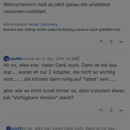
Das kann so auch nicht richtig sein, oder?
Wahrscheinlich hast du jetzt genau die unstabled
versionen installiert.
Meine Adapter:
emby
|
discovery
Benutzt das Voting rechts unten im Beitrag wenn er euch geholfen hat.
0
lulu99
schrieb am
11. Apr. 2019, 10:38
L
zuletzt editiert von lulu99
4. Nov. 2019, 12:40
Offline
Ah ok, alles klar, vielen Dank euch. Dann ist mir das
klar.....waren eh nur 2 Adapter, die nicht so wichtig
sind........die können dann ruhig auf "latest" sein.....
aber war es nicht sonst immer so, dass trotzdem etwas
bei "Verfügbare Version" stand?
0
Ah ok, alles klar, vielen Dank euch. Dann ist mir das
lulu99
L