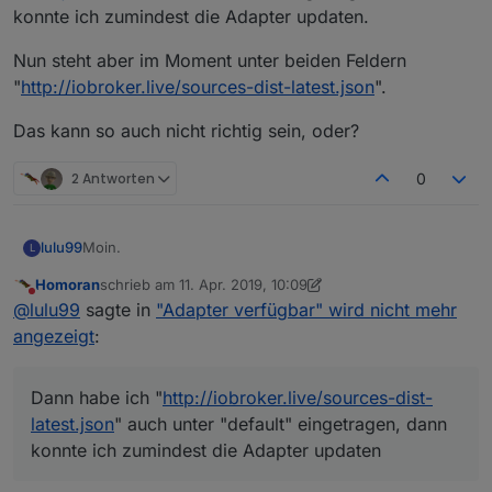
konnte ich zumindest die Adapter updaten.
Nun steht aber im Moment unter beiden Feldern
"
http://iobroker.live/sources-dist-latest.json
".
Das kann so auch nicht richtig sein, oder?
2 Antworten
0
Moin.
lulu99
L
Homoran
schrieb am
11. Apr. 2019, 10:09
Bei mir geht der Link "
http://iobroker.live/sources-
zuletzt editiert von Homoran
4. Nov. 2019, 12:09
Nicht stören
@
lulu99
sagte in
"Adapter verfügbar" wird nicht mehr
dist.json
" nicht.
Es werden auch nicht die Versionsnummern bei den
angezeigt
:
Adaptern angezeigt.
Dann habe ich "
http://iobroker.live/sources-dist-
latest.json
" auch unter "default" eingetragen, dann
Dann habe ich "
http://iobroker.live/sources-dist-
konnte ich zumindest die Adapter updaten.
Nun steht aber im Moment unter beiden Feldern
latest.json
" auch unter "default" eingetragen, dann
"
http://iobroker.live/sources-dist-latest.json
".
konnte ich zumindest die Adapter updaten
Das kann so auch nicht richtig sein, oder?