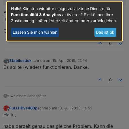
Hallo! Könnten wir bitte einige zusätzliche Dienste für
Auch die "live" Adressen bringen denselben Fehler .
Funktionalität & Analytics
aktivieren? Sie können Ihre
Ist da aktuell was in der Mache ?
Zustimmung später jederzeit ändern oder zurückziehen.
Gruß
Lassen Sie mich wählen
Das ist ok
0
Stabilostick
schrieb am
15. Apr. 2019, 21:44
zuletzt editiert von
Offline
Es sollte (wieder) funktionieren. Danke.
0
etwa einem Jahr später
FuLLHDvs480p
schrieb am
13. Juli 2020, 14:52
F
zuletzt editiert von
Offline
Hallo,
habe derzeit genau das gleiche Problem. Kann die