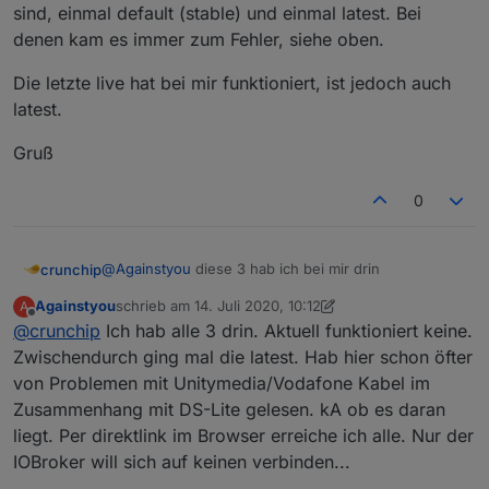
sind, einmal default (stable) und einmal latest. Bei
denen kam es immer zum Fehler, siehe oben.
Die letzte live hat bei mir funktioniert, ist jedoch auch
latest.
Gruß
0
@
Againstyou
diese 3 hab ich bei mir drin
crunchip
Againstyou
schrieb am
14. Juli 2020, 10:12
A
1

zuletzt editiert von Againstyou
Offline
@
crunchip
Ich hab alle 3 drin. Aktuell funktioniert keine.
default

http://download.iobroker.net/sources-dist.jso
Zwischendurch ging mal die latest. Hab hier schon öfter
von Problemen mit Unitymedia/Vodafone Kabel im
2

Zusammenhang mit DS-Lite gelesen. kA ob es daran
latest

liegt. Per direktlink im Browser erreiche ich alle. Nur der
http://download.iobroker.net/sources-dist-lat
IOBroker will sich auf keinen verbinden...
3
