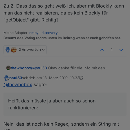
Zu 2. Dass das so geht weiß ich, aber mit Blockly kann
man das nicht realisieren, da es kein Blockly für
"getObject" gibt. Richtig?
Meine Adapter:
emby
|
discovery
Benutzt das Voting rechts unten im Beitrag wenn er euch geholfen hat.
2 Antworten
1
@
paul53
Okay danke für die Info mit den
thewhobox
Subscriptions. Dachte geht nur der *.
paul53
schrieb am
13. März 2019, 10:33
Heißt das müsste ja aber auch so schon
Zu 2. Dass das so geht weiß ich, aber mit Blockly
zuletzt editiert von paul53
Offline
@
thewhobox
sagte:
funktionieren:
kann man das nicht realisieren, da es kein Blockly
für "getObject" gibt. Richtig?
Heißt das müsste ja aber auch so schon
funktionieren:
Nein, das ist noch kein Regex, sondern ein String mit