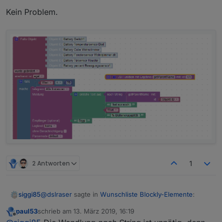
Kein Problem.
2 Antworten
1
@
dslraser
sagte in
Wunschliste Blockly-Elemente
:
siggi85
paul53
schrieb am
13. März 2019, 16:19
zuletzt editiert von
Offline
siggi85