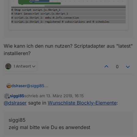
Wie kann ich den nun nutzen? Scriptadapter aus "latest"
installieren?
1 Antwort
0
dslraser
@
siggi85
zeig mal bitte wie Du es anwendest
siggi85
schrieb am
13. März 2019, 16:15
zuletzt editiert von
Offline
@
dslraser
sagte in
Wunschliste Blockly-Elemente
:
siggi85
zeig mal bitte wie Du es anwendest