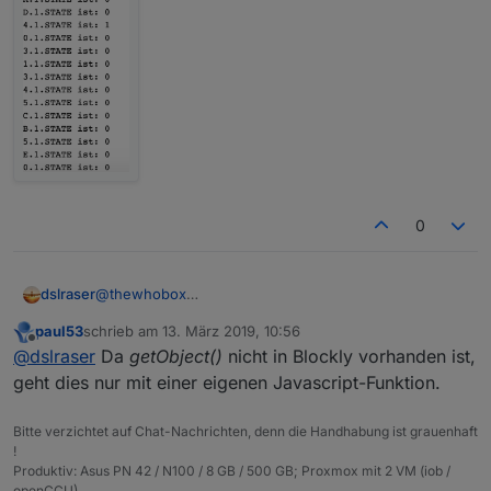
0
@
thewhobox
dslraser
@
paul53
paul53
schrieb am
13. März 2019, 10:56
ich versuche mich gerade am Fensterskript in Blockly.
zuletzt editiert von
Offline
@
dslraser
Da
getObject()
nicht in Blockly vorhanden ist,
Beim öffnen eines Fensters bekomme ich schon mal
alle Fenster mit Ihrem Status (0,1,2) im Log. Allerdings
geht dies nur mit einer eigenen Javascript-Funktion.
nicht die Namen sondern die ID.
Kann ich das auch anders machen um die Namen zu
Bitte verzichtet auf Chat-Nachrichten, denn die Handhabung ist grauenhaft
bekommen ?
!
Produktiv: Asus PN 42 / N100 / 8 GB / 500 GB; Proxmox mit 2 VM (iob /
openCCU)