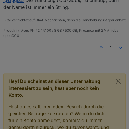
@
siggi85
Die Wandlung
nach String
ist unnötig, denn
zeig mal bitte wie Du es anwendest
der Name ist immer ein String.
Kein Problem.
Bitte verzichtet auf Chat-Nachrichten, denn die Handhabung ist grauenhaft
!
Produktiv: Asus PN 42 / N100 / 8 GB / 500 GB; Proxmox mit 2 VM (iob /
openCCU)
1
Hey! Du scheinst an dieser Unterhaltung
interessiert zu sein, hast aber noch kein
Konto.
Hast du es satt, bei jedem Besuch durch die
gleichen Beiträge zu scrollen? Wenn du dich
für ein Konto anmeldest, kommst du immer
genau dorthin zurück, wo du zuvor warst, und