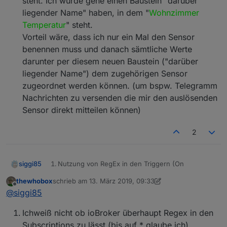
steht. Ich würde gene einen Baustein "darüber
liegender Name" haben, in dem "
Wohnzimmer
Temperatur
" steht.
Vorteil wäre, dass ich nur ein Mal den Sensor
benennen muss und danach sämtliche Werte
darunter per diesem neuen Baustein ("darüber
liegender Name") dem zugehörigen Sensor
zugeordnet werden können. (um bspw. Telegramm
Nachrichten zu versenden die mir den auslösenden
Sensor direkt mitteilen können)
2
siggi85
Nutzung von RegEx in den Triggern (On
Subscriptions).
thewhobox
schrieb am
13. März 2019, 09:33
Damit kann man bspw. einen Trigger für den
zuletzt editiert von thewhobox
Offline
@
siggi85
Batterie Wert aller zigbee Sensoren erstellen.
Durch den RegEx sind Sensoren die später
Ichweiß nicht ob ioBroker überhaupt Regex in den
hinzukommen automatisch mit dabei und man
kann nicht vergessen diese einzubinden.
Subscriptions zu lässt (bis auf * glaube ich)