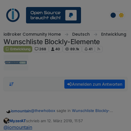
Weiter zum Inhalt
ioBroker Community Home
Deutsch
Entwicklung
Wunschliste Blockly-Elemente
Entwicklung
268
40
89.1k
41
Anmelden zum Antworten
@
thewhobox
sagte in
Wunschliste Blockly-
iomountain
Elemente
:
MyzerAT
schrieb am
12. März 2019, 11:57
zuletzt editiert von
Offline
@
iomountain
Selector Blockly ist fertig :) (Gibt
@
iomountain