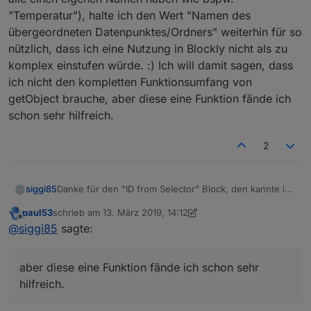
"Temperatur"), halte ich den Wert "Namen des
übergeordneten Datenpunktes/Ordners" weiterhin für so
nützlich, dass ich eine Nutzung in Blockly nicht als zu
komplex einstufen würde. :) Ich will damit sagen, dass
ich nicht den kompletten Funktionsumfang von
getObject brauche, aber diese eine Funktion fände ich
schon sehr hilfreich.
2
Danke für den "ID from Selector" Block, den kannte ich
siggi85
noch nicht. Werde ich mal testen.
paul53
schrieb am
13. März 2019, 14:12
@
paul53
sagte in
Wunschliste Blockly-Elemente
:
zuletzt editiert von paul53
Offline
@
siggi85
sagte:
@
thewhobox
sagte:
aber diese eine Funktion fände ich schon sehr
Im stimme da schon zu.
hilfreich.
Heißt das müsste ja aber auch so schon
Da jedoch ein Device in ioBroker in der Ordnerstruktur
funktionieren:
fast immer als "Ordner" dargestellt wird, und die