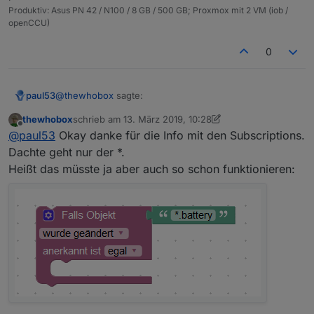
Produktiv: Asus PN 42 / N100 / 8 GB / 500 GB; Proxmox mit 2 VM (iob /
openCCU)
0
@
thewhobox
sagte:
paul53
thewhobox
schrieb am
13. März 2019, 10:28
zuletzt editiert von thewhobox
Offline
Ichweiß nicht ob ioBroker überhaupt Regex in den
@
paul53
Okay danke für die Info mit den Subscriptions.
Subscriptions zu lässt
Dachte geht nur der *.
Ja, Regex funktioniert in Subscriptions (s.
Doku
).
Heißt das müsste ja aber auch so schon funktionieren:
Zu 2.