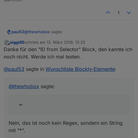
1
@
thewhobox
sagte:
paul53
siggi85
schrieb am
13. März 2019, 13:25
zuletzt editiert von
Offline
Heißt das müsste ja aber auch so schon
Danke für den "ID from Selector" Block, den kannte ich
funktionieren:
noch nicht. Werde ich mal testen.
Nein, das ist noch kein Regex, sondern ein String mit
"*".
@
paul53
sagte in
Wunschliste Blockly-Elemente
:
@
thewhobox
sagte:
@
thewhobox
sagte:
da es kein Blockly für "getObject" gibt. Richtig?
Richtig.
Anmerkung: Blockly ist für Nicht-Programmier gedacht
und ist deshalb im Umfang beschränkt. Ich halte es
Nein, das ist noch kein Regex, sondern ein String
nicht für sinnvoll, so komplexe Funktionen in Blockly zu
mit "*".
integrieren. Wer so etwas benötigt, sollte Javascript