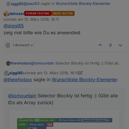
@
paul53
sagte in
Wunschliste Blockly-Elemente
:
siggi85
dslraser
FORUM TESTING
MOST ACTIVE
Offline
@
siggi85
sagte:
schrieb am
13. März 2019, 16:11
zuletzt editiert von
@
siggi85
Nach ein bisschen Testen hat es funktioniert. Danke! :)
zeig mal bitte wie Du es anwendest
aber diese eine Funktion fände ich schon
sehr hilfreich.
1 Antwort
0
Dann verwende eine eigene Funktion. Export:
thewhobox
@
iomountain
Selector Blockly ist fertig :) (Gibt alle
Spoiler
IDs als Array zurück)
siggi85
schrieb am
13. März 2019, 16:13
zuletzt editiert von siggi85
Offline
@
thewhobox
sagte in
Wunschliste Blockly-Elemente
:
@
iomountain
Selector Blockly ist fertig :) (Gibt alle
IDs als Array zurück)