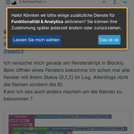
2 Antworten
2
Hallo! Könnten wir bitte einige zusätzliche Dienste für
@
paul53
Okay danke für die Info mit den
thewhobox
Funktionalität & Analytics
aktivieren? Sie können Ihre
Subscriptions. Dachte geht nur der *.
Zustimmung später jederzeit ändern oder zurückziehen.
dslraser
FORUM TESTING
MOST ACTIVE
Heißt das müsste ja aber auch so schon
Zu 2. Dass das so geht weiß ich, aber mit Blockly
Offline
schrieb am
13. März 2019, 10:52
funktionieren:
kann man das nicht realisieren, da es kein Blockly
zuletzt editiert von dslraser
Lassen Sie mich wählen
Das ist ok
@
thewhobox
für "getObject" gibt. Richtig?
@
paul53
ich versuche mich gerade am Fensterskript in Blockly.
Beim öffnen eines Fensters bekomme ich schon mal alle
Fenster mit Ihrem Status (0,1,2) im Log. Allerdings nicht
die Namen sondern die ID.
Kann ich das auch anders machen um die Namen zu
bekommen ?