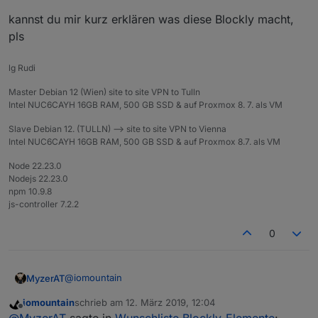
alle IDs als Array zurück)
👍 👍 👍 👍 MEGA
kannst du mir kurz erklären was diese Blockly macht,
funktioniert! Danke Dir!
pls
Kann man schon sagen wann wird die Änderungen
Für Anfänger wie mich: von Github über die Katze
in Serie gehen?
installieren:
lg Rudi
https://github.com/thewhobox/ioBroker.javascript
und dann im Expertenmodus noch einen Upload
Master Debian 12 (Wien) site to site VPN to Tulln
bei dem Adapter machen.
Intel NUC6CAYH 16GB RAM, 500 GB SSD & auf Proxmox 8. 7. als VM
Slave Debian 12. (TULLN) --> site to site VPN to Vienna
Intel NUC6CAYH 16GB RAM, 500 GB SSD & auf Proxmox 8.7. als VM
Node 22.23.0
Nodejs 22.23.0
npm 10.9.8
js-controller 7.2.2
0
@
iomountain
MyzerAT
iomountain
schrieb am
12. März 2019, 12:04
kannst du mir kurz erklären was diese Blockly macht,
zuletzt editiert von
Offline