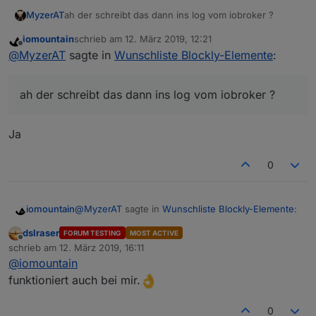
MyzerAT
ah der schreibt das dann ins log vom iobroker ?
iomountain
schrieb am
12. März 2019, 12:21
zuletzt editiert von
Offline
@
MyzerAT
sagte in
Wunschliste Blockly-Elemente
:
ah der schreibt das dann ins log vom iobroker ?
Ja
0
@
MyzerAT
sagte in
Wunschliste Blockly-Elemente
:
iomountain
dslraser
FORUM TESTING
MOST ACTIVE
Offline
@
iomountain
schrieb am
12. März 2019, 16:11
zuletzt editiert von
@
iomountain
gerne z.B.:
kannst du mir kurz erklären was diese Blockly
funktioniert auch bei mir.
macht, pls
Listet mir den Bateriestand meiner Zigbee
0
Sensoren