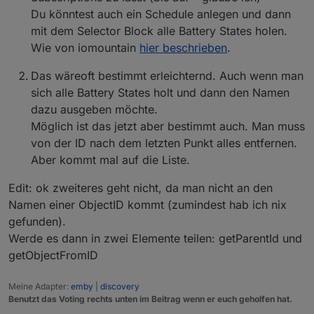
Dynamischer, Flexibler und fehlerunanfälliger. :)
Du könntest auch ein Schedule anlegen und dann
Ich habe teilweise schon Blocklys gebaut,
mit dem Selector Block alle Battery States holen.
exportiert und als JS Script laufen lassen, nur
damit ich einen RegEx verwenden konnte, bspw.
Wie von iomountain
hier beschrieben
.
für diese Batterieüberwachung.
Das wäreoft bestimmt erleichternd. Auch wenn man
Name des darüber liegen Objektes in Trigger
sich alle Battery States holt und dann den Namen
nutzen
dazu ausgeben möchte.
Wenn ich einen Sensor habe mit Namen
"Wohnzimmer Temperatur"
und darunter der
Möglich ist das jetzt aber bestimmt auch. Man muss
Temperatur Datenpunkt mit Namen "
Temperatur
"
von der ID nach dem letzten Punkt alles entfernen.
liegt, dann kann ich in einem Trigger bisher ein
Aber kommt mal auf die Liste.
Baustein "Name" nutzen in dem dann
"
Temperatur
" steht. Ich würde gene einen
Edit: ok zweiteres geht nicht, da man nicht an den
Baustein "darüber liegender Name" haben, in
Namen einer ObjectID kommt (zumindest hab ich nix
dem "
Wohnzimmer Temperatur
" steht.
Vorteil wäre, dass ich nur ein Mal den Sensor
gefunden).
benennen muss und danach sämtliche Werte
Werde es dann in zwei Elemente teilen: getParentId und
darunter per diesem neuen Baustein ("darüber
getObjectFromID
liegender Name") dem zugehörigen Sensor
zugeordnet werden können. (um bspw.
Telegramm Nachrichten zu versenden die mir den
Meine Adapter:
emby
|
discovery
auslösenden Sensor direkt mitteilen können)
Benutzt das Voting rechts unten im Beitrag wenn er euch geholfen hat.