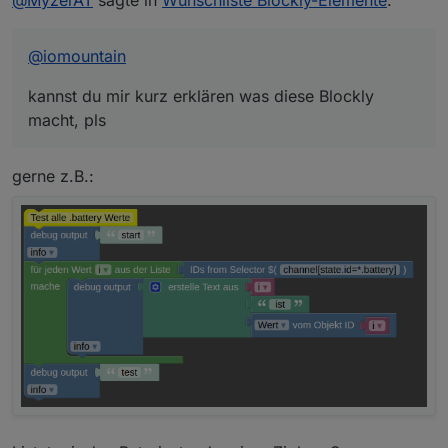
@
MyzerAT
sagte in
Wunschliste Blockly-Elemente
:
pls
@
iomountain
kannst du mir kurz erklären was diese Blockly
macht, pls
gerne z.B.: