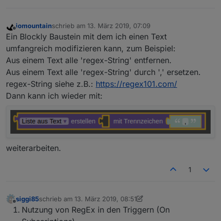
iomountain
schrieb am
13. März 2019, 07:09
zuletzt editiert von
Offline
Ein Blockly Baustein mit dem ich einen Text
umfangreich modifizieren kann, zum Beispiel:
Aus einem Text alle 'regex-String' entfernen.
Aus einem Text alle 'regex-String' durch ',' ersetzen.
regex-String siehe z.B.:
https://regex101.com/
Dann kann ich wieder mit:
weiterarbeiten.
1
siggi85
schrieb am
13. März 2019, 08:51
zuletzt editiert von siggi85
Offline
Nutzung von RegEx in den Triggern (On