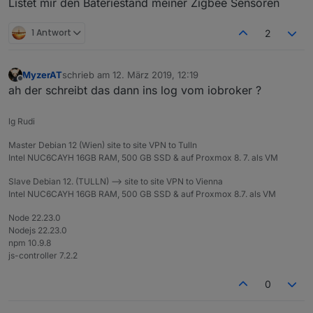
Listet mir den Bateriestand meiner Zigbee Sensoren
1 Antwort
2
MyzerAT
schrieb am
12. März 2019, 12:19
zuletzt editiert von
Offline
ah der schreibt das dann ins log vom iobroker ?
lg Rudi
Master Debian 12 (Wien) site to site VPN to Tulln
Intel NUC6CAYH 16GB RAM, 500 GB SSD & auf Proxmox 8. 7. als VM
Slave Debian 12. (TULLN) --> site to site VPN to Vienna
Intel NUC6CAYH 16GB RAM, 500 GB SSD & auf Proxmox 8.7. als VM
Node 22.23.0
Nodejs 22.23.0
npm 10.9.8
js-controller 7.2.2
0