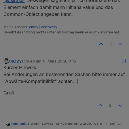
@
dslraser
Deswegen sagte ich ja, ich modifiziere das
da rein und zusätzliche Angaben machen bzw.
ändern.
Element einfach damit mann Initianalvalue und das
Common-Object angeben kann.
Meine Adapter:
emby
|
discovery
Benutzt das Voting rechts unten im Beitrag wenn er euch geholfen hat.
1
BuZZy
schrieb am
11. März 2019, 11:16
zuletzt editiert von
Offline
Kurzer Hinweis:
Bei Änderungen an bestehenden Sachen bitte immer auf
"Abwärts-Kompatibilität" achten. :)
Gruß
2
wenn sowas funktionieren würde, wäre mir sehr
iomountain
geholfen,