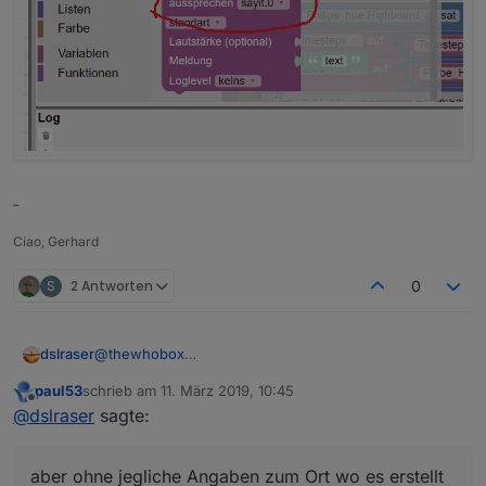
–
Ciao, Gerhard
S
2 Antworten
0
dslraser
@
thewhobox
Ja, gibt es, aber ohne jegliche Angaben zum Ort wo
paul53
schrieb am
11. März 2019, 10:45
es erstellt werden soll noch rolle usw....
zuletzt editiert von
Offline
@
dslraser
sagte:
aber ohne jegliche Angaben zum Ort wo es erstellt