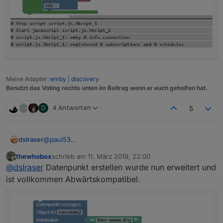
Meine Adapter:
emby
|
discovery
Benutzt das Voting rechts unten im Beitrag wenn er euch geholfen hat.
D
4 Antworten
5
@
paul53
dslraser
ja, richtig, aber er macht nur das daraus, mehr kann
thewhobox
schrieb am
11. März 2019, 22:00
ich nicht angeben. Ich muß dann also immer nochmal
zuletzt editiert von
Offline
@
dslraser
Datenpunkt erstellen wurde nun erweitert und
da rein und zusätzliche Angaben machen bzw.
ändern.
ist vollkommen Abwärtskompatibel.