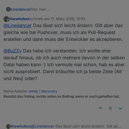
Linedancer
Den hier:
L
thewhobox
schrieb am
11. März 2019, 10:51
zuletzt editiert von
Offline
@
Linedancer
Das lässt sich leicht ändern. Gilt aber das
gleiche wie bei Pushover, muss ich als Pull-Request
erstellen und dann muss der Entwickler es akzeptieren.
@
BuZZy
Das habe ich verstanden. Ich wollte eher
darauf hinaus, ob ich auch mehrere davon in der selben
Datai haben kann :) Ich vermute mal schon, hab es aber
nicht ausprobiert. Dann bräuchte ich ja beide Zeile (Alt
und Neu) oder?
Meine Adapter:
emby
|
discovery
Benutzt das Voting rechts unten im Beitrag wenn er euch geholfen hat.
0
@
Linedancer
Das lässt sich leicht ändern. Gilt aber
thewhobox