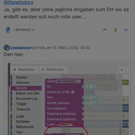
@
thewhobox
Ja, gibt es, aber ohne jegliche Angaben zum Ort wo es
erstellt werden soll noch rolle usw....
1 Antwort
0
Linedancer
schrieb am
11. März 2019, 10:43
L
zuletzt editiert von
Offline
Den hier: