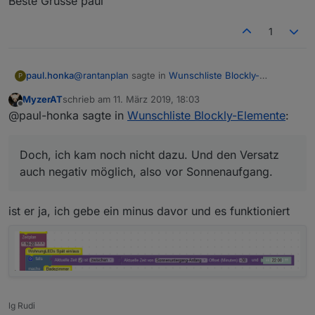
Beste Grüsse paul
1
@
rantanplan
sagte in
Wunschliste Blockly-
paul.honka
P
Elemente
:
MyzerAT
schrieb am
11. März 2019, 18:03
zuletzt editiert von
Offline
Dynamischer Astro-Versatz.
@paul-honka sagte in
Wunschliste Blockly-Elemente
:
Doch, ich kam noch nicht dazu. Und den Versatz
Da haben früher immer so viele nach
auch negativ möglich, also vor Sonnenaufgang.
geschrien. Jetzt keiner mehr?
Doch, ich kam noch nicht dazu. Und den Versatz
Beste Grüsse paul
(Wird aber wahrscheinlich nicht gehen)
auch negativ möglich, also vor Sonnenaufgang.
ist er ja, ich gebe ein minus davor und es funktioniert
lg Rudi