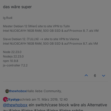
das wäre super
lg Rudi
Master Debian 12 (Wien) site to site VPN to Tulln
Intel NUC6CAYH 16GB RAM, 500 GB SSD & auf Proxmox 8. 7. als VM
Slave Debian 12. (TULLN) --> site to site VPN to Vienna
Intel NUC6CAYH 16GB RAM, 500 GB SSD & auf Proxmox 8.7. als VM
Node 22.23.0
Nodejs 22.23.0
npm 10.9.8
js-controller 7.2.2
6
Hallo liebe Community,
thewhobox
Xyolyp
schrieb am
11. März 2019, 12:40
X
in einem anderen Thread kam der Wunsch nach
zuletzt editiert von
Offline
@
thewhobox
ein switch/case block wäre als Alternative
einem neuen Blockly-Element.
Also was braucht ihr noch für Blockly-Element?
zu if/else if/else if/else if/else if/else schön.