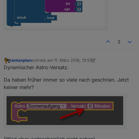
3
rantanplan
schrieb am
11. März 2019, 13:51
zuletzt editiert von rantanplan
3. Nov. 2019, 14:54
Offline
Dynamischer Astro-Versatz.
Da haben früher immer so viele nach geschrien. Jetzt
keiner mehr?
(Wird aber wahrscheinlich nicht gehen)