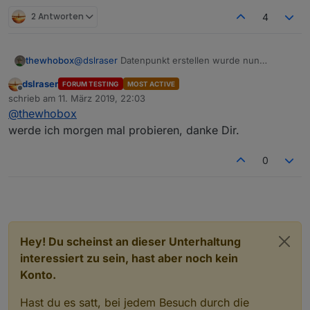
2 Antworten
4
@
dslraser
Datenpunkt erstellen wurde nun
thewhobox
erweitert und ist vollkommen Abwärtskompatibel.
dslraser
FORUM TESTING
MOST ACTIVE
Wer die Änderungen Probieren mag kann sie von
Offline
schrieb am
11. März 2019, 22:03
Github installieren:
zuletzt editiert von
@
thewhobox
https://github.com/thewhobox/ioBroker.javascript
werde ich morgen mal probieren, danke Dir.
0
Hey! Du scheinst an dieser Unterhaltung
interessiert zu sein, hast aber noch kein
Konto.
Hast du es satt, bei jedem Besuch durch die