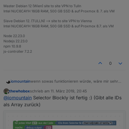
Master Debian 12 (Wien) site to site VPN to Tulln
Intel NUC6CAYH 16GB RAM, 500 GB SSD & auf Proxmox 8. 7. als VM
Slave Debian 12. (TULLN) --> site to site VPN to Vienna
Intel NUC6CAYH 16GB RAM, 500 GB SSD & auf Proxmox 8.7. als VM
Node 22.23.0
Nodejs 22.23.0
npm 10.9.8
js-controller 7.2.2
0
wenn sowas funktionieren würde, wäre mir sehr
iomountain
geholfen,
thewhobox
schrieb am
11. März 2019, 20:45
zuletzt editiert von
Offline
@
iomountain
Selector Blockly ist fertig :) (Gibt alle IDs
als Array zurück)
Eine Liste von ID's aus dem Objektbaum mit
Wildcard generieren.