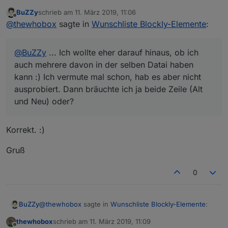
das gleiche wie bei Pushover, muss ich als Pull-
BuZZy
schrieb am
11. März 2019, 11:06
Request erstellen und dann muss der Entwickler
@
BuZZy
Das habe ich verstanden. Ich wollte eher
zuletzt editiert von
Offline
@
thewhobox
sagte in
Wunschliste Blockly-Elemente
:
es akzeptieren.
darauf hinaus, ob ich auch mehrere davon in der
selben Datai haben kann :) Ich vermute mal schon,
hab es aber nicht ausprobiert. Dann bräuchte ich ja
@
BuZZy
... Ich wollte eher darauf hinaus, ob ich
beide Zeile (Alt und Neu) oder?
auch mehrere davon in der selben Datai haben
kann :) Ich vermute mal schon, hab es aber nicht
ausprobiert. Dann bräuchte ich ja beide Zeile (Alt
und Neu) oder?
Korrekt. :)
Gruß
0
@
thewhobox
sagte in
Wunschliste Blockly-Elemente
:
BuZZy
thewhobox
schrieb am
11. März 2019, 11:09
zuletzt editiert von