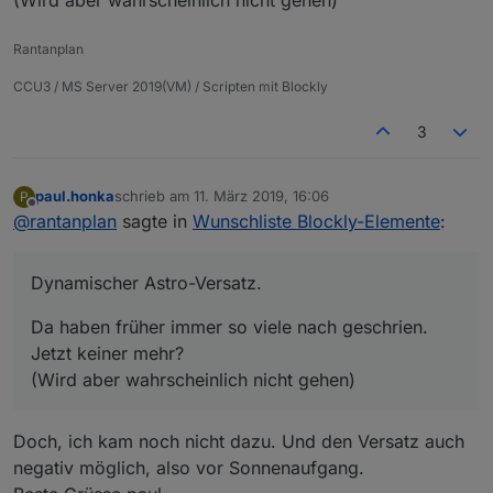
Rantanplan
CCU3 / MS Server 2019(VM) / Scripten mit Blockly
3
paul.honka
schrieb am
11. März 2019, 16:06
P
zuletzt editiert von
Offline
@
rantanplan
sagte in
Wunschliste Blockly-Elemente
:
Dynamischer Astro-Versatz.
Da haben früher immer so viele nach geschrien.
Jetzt keiner mehr?
(Wird aber wahrscheinlich nicht gehen)
Doch, ich kam noch nicht dazu. Und den Versatz auch
negativ möglich, also vor Sonnenaufgang.