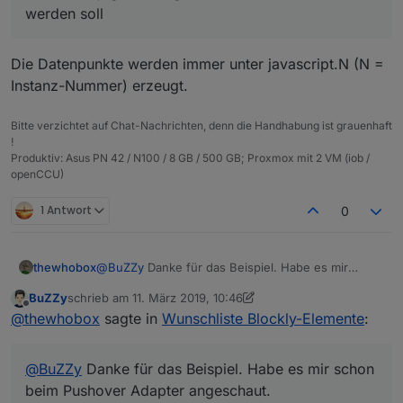
werden soll
Die Datenpunkte werden immer unter javascript.N (N =
Instanz-Nummer) erzeugt.
Bitte verzichtet auf Chat-Nachrichten, denn die Handhabung ist grauenhaft
!
Produktiv: Asus PN 42 / N100 / 8 GB / 500 GB; Proxmox mit 2 VM (iob /
openCCU)
1 Antwort
0
@
BuZZy
Danke für das Beispiel. Habe es mir
thewhobox
schon beim Pushover Adapter angeschaut.
BuZZy
schrieb am
11. März 2019, 10:46
In der io-package muss noch blocks: true
Weißt du auch ob es möglich ist mit der Methode
zuletzt editiert von BuZZy
3. Nov. 2019, 11:47
Offline
@
thewhobox
sagte in
Wunschliste Blockly-Elemente
:
angegeben werden.
mehrere Elemente in verschiedenen "Containern"
(Sendto, System, Logik) hinzuzufügen?
@
MyzerAT
Hmm dann müsste ich das Element von
Pushover ändern und als Pull-Request machen.
@
BuZZy
Danke für das Beispiel. Habe es mir schon
beim Pushover Adapter angeschaut.