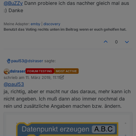
Offline
@
BuZZy
... Ich wollte eher darauf hinaus, ob ich
@
BuZZy
Dann probiere ich das nachher gleich mal aus
auch mehrere davon in der selben Datai haben
:) Danke
Korrekt. :)
kann :) Ich vermute mal schon, hab es aber nicht
ausprobiert. Dann bräuchte ich ja beide Zeile (Alt
Meine Adapter:
emby
|
discovery
Gruß
und Neu) oder?
Benutzt das Voting rechts unten im Beitrag wenn er euch geholfen hat.
0
@
dslraser
sagte:
paul53
dslraser
FORUM TESTING
MOST ACTIVE
Offline
aber ohne jegliche Angaben zum Ort wo es
schrieb am
11. März 2019, 11:11
zuletzt editiert von dslraser
3. Nov. 2019, 12:12
erstellt werden soll
@
paul53
Die Datenpunkte werden immer unter javascript.N (N =
ja, richtig, aber er macht nur das daraus, mehr kann ich
Instanz-Nummer) erzeugt.
nicht angeben. Ich muß dann also immer nochmal da
rein und zusätzliche Angaben machen bzw. ändern.