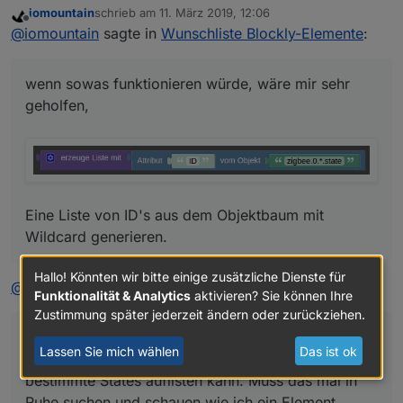
iomountain
schrieb am
11. März 2019, 12:06
zuletzt editiert von
Offline
@
iomountain
sagte in
Wunschliste Blockly-Elemente
:
Eine Liste von ID's aus dem Objektbaum mit
Wildcard generieren.
wenn sowas funktionieren würde, wäre mir sehr
geholfen,
Eine Liste von ID's aus dem Objektbaum mit
Wildcard generieren.
Hallo! Könnten wir bitte einige zusätzliche Dienste für
@
thewhobox
sagte in
Wunschliste Blockly-Elemente
:
Funktionalität & Analytics
aktivieren? Sie können Ihre
Zustimmung später jederzeit ändern oder zurückziehen.
@
iomountain
Das ist glaube ich schon etwas
Lassen Sie mich wählen
Das ist ok
schwieriger. Ich hab iwo mal gesehen wie man
bestimmte States auflisten kann. Muss das mal in
Ruhe suchen und schauen wie ich ein Element