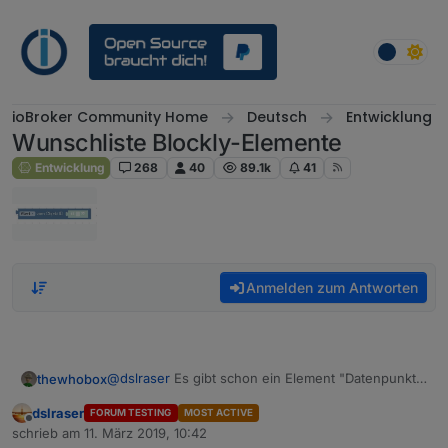
Weiter zum Inhalt
ioBroker Community Home
Deutsch
Entwicklung
Wunschliste Blockly-Elemente
Entwicklung
268
40
89.1k
41
Anmelden zum Antworten
@
dslraser
Es gibt schon ein Element "Datenpunkt
thewhobox
erzeugen" ich würde das einfach um die zwei
dslraser
FORUM TESTING
MOST ACTIVE
Parameter Initialvalue und Commonobject
@
Linedancer
Was meinst du genau mit "Sendto
Offline
schrieb am
11. März 2019, 10:42
erweitern.
aussprechen"? Aus welchem Adapter hast du das?
zuletzt editiert von