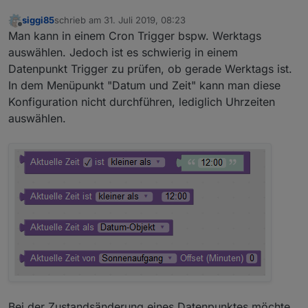
siggi85
schrieb am
31. Juli 2019, 08:23
zuletzt editiert von
Offline
Man kann in einem Cron Trigger bspw. Werktags
auswählen. Jedoch ist es schwierig in einem
Datenpunkt Trigger zu prüfen, ob gerade Werktags ist.
In dem Menüpunkt "Datum und Zeit" kann man diese
Konfiguration nicht durchführen, lediglich Uhrzeiten
auswählen.
Bei der Zustandsänderung eines Datenpunktes möchte