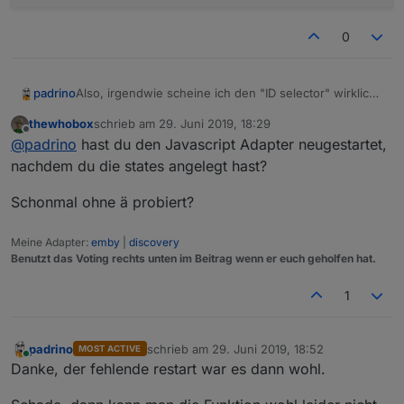
0
Also, irgendwie scheine ich den "ID selector" wirklich
padrino
nicht zu verstehen. :(
thewhobox
schrieb am
29. Juni 2019, 18:29
Meins Skript
zuletzt editiert von
Offline
@
padrino
hast du den Javascript Adapter neugestartet,
nachdem du die states angelegt hast?
Schonmal ohne ä probiert?
var Liste;

Meine Adapter:
emby
|
discovery
gibt bei folgender Situation
Benutzt das Voting rechts unten im Beitrag wenn er euch geholfen hat.
Liste = Array.prototype.slice.apply($('channel
1
padrino
schrieb am
29. Juni 2019, 18:52
MOST ACTIVE
zuletzt editiert von
Online
Danke, der fehlende restart war es dann wohl.