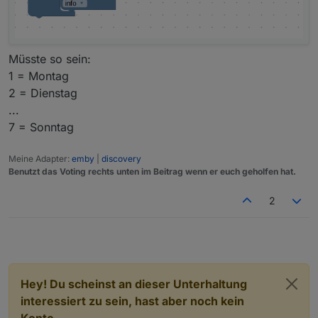
Bei der Zustandsänderung eines Datenpunktes möchte
ich eine Meldung erhalten; jedoch nur Werktags, wie
Müsste so sein:
mache ich das vernünftig?
1 = Montag
Einen "Werktagsdatenpunkt" per Cron zu füllen und
2 = Dienstag
dann in der Bedingung zu nutzen halte ich für den
falschen Weg. Ebenso ein Skript mit dem gewünschten
...
Datenpunkttrigger per Cron nur an Werktagen zu
7 = Sonntag
aktivieren.
Meine Adapter:
emby
|
discovery
Benutzt das Voting rechts unten im Beitrag wenn er euch geholfen hat.
2
Hey! Du scheinst an dieser Unterhaltung
interessiert zu sein, hast aber noch kein
Konto.