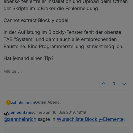
ebenso fehlerfreier Installation und Upload beim Öffnen
der Skripte im ioBroker die Fehlermeldung:
Cannot extract Blockly code!
In der Auflistung im Blockly-Fenster fehlt der oberste
TAB "System" und damit auch alle entsprechenden
Bausteine. Eine Programmerstellung ist nicht möglich.
Hat jemand einen Tip?
MfG Ulrich
0
Guten Abend,
zahnheinrich
Z
iomountain
schrieb am
16. Juli 2019, 18:19
ich betreibe zwei ioBroker Installationen in
zuletzt editiert von
Offline
@
zahnheinrich
sagte in
Wunschliste Blockly-Elemente
:
identischer Konstellation:
Node v8.16.0
Node.js v8.16.0