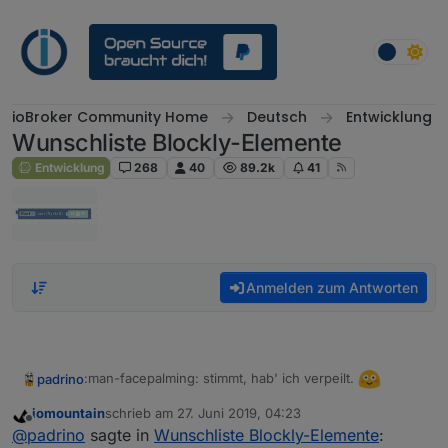
Weiter zum Inhalt
ioBroker Community Home
Deutsch
Entwicklung
Wunschliste Blockly-Elemente
Entwicklung
268
40
89.2k
41
Anmelden zum Antworten
:man-facepalming: stimmt, hab' ich verpeilt.
padrino
iomountain
schrieb am
27. Juni 2019, 04:23
zuletzt editiert von
Offline
@
padrino
sagte in
Wunschliste Blockly-Elemente
: