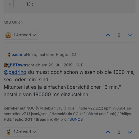
    });
MfG Ulrich
1 Antwort
0
Hmm, mal eine Frage... :D
padrino
BBTown
schrieb am
29. Juli 2019, 16:11
Wäre es nicht sinnvoll, wenn bei timeouts bzw.
zuletzt editiert von
Offline
@
padrino
du musst doch schon wissen ob die 1000 ms,
intervallen das "ms" am Ende weggelassen würde
(also, wie rechts in meinem "mockup")?
sec. oder min. sind
Oder muss man das dran lassen um zu zeigen, dass
Mitunter ist es ja einfacher/übersichtlicher "3 min."
intern doch wieder auf ms umgerechnet wird?
anstelle von 180000 ms einzustellen
ioBroker
auf NUC (VM debian v13 (Trixie ), node v22.22.2 npm v10.9.4, js-
controller v7.1.1 jsonl/jsonl /
HomeMatic
CCU-2 (Wired und Funk) / Philips
HUE
/
echo.DOT
/
Broadlink
RM pro /
SONOS
1 Antwort
0