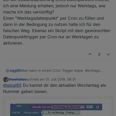
ich eine Meldung erhalten; jedoch nur Werktags, wie
mache ich das vernünftig?
Einen "Werktagsdatenpunkt" per Cron zu füllen und
dann in der Bedingung zu nutzen halte ich für den
falschen Weg. Ebenso ein Skript mit dem gewünschten
Datenpunkttrigger per Cron nur an Werktagen zu
aktivieren.
0
Man kann in einem Cron Trigger bspw. Werktags
siggi85
auswählen. Jedoch ist es schwierig in einem
thewhobox
schrieb am
31. Juli 2019, 08:31
Datenpunkt Trigger zu prüfen, ob gerade Werktags ist.
zuletzt editiert von
Offline
@
siggi85
Du kannst dir den aktuellen Wochentag als
In dem Menüpunkt "Datum und Zeit" kann man diese
Konfiguration nicht durchführen, lediglich Uhrzeiten
Nummer geben lassen.
auswählen.