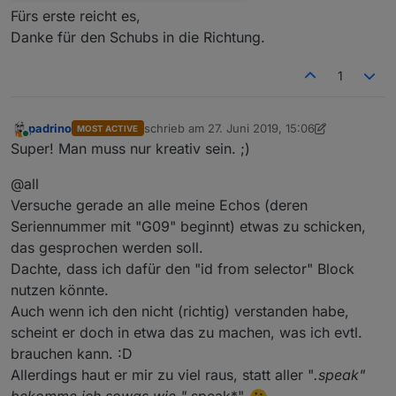
Fürs erste reicht es,
Danke für den Schubs in die Richtung.
1
padrino
schrieb am
27. Juni 2019, 15:06
MOST ACTIVE
zuletzt editiert von padrino
Online
Super! Man muss nur kreativ sein. ;)
@all
Versuche gerade an alle meine Echos (deren
Seriennummer mit "G09" beginnt) etwas zu schicken,
das gesprochen werden soll.
Dachte, dass ich dafür den "id from selector" Block
nutzen könnte.
Auch wenn ich den nicht (richtig) verstanden habe,
scheint er doch in etwa das zu machen, was ich evtl.
brauchen kann. :D
Allerdings haut er mir zu viel raus, statt aller "
.speak"
bekomme ich sowas wie "
.speak*"