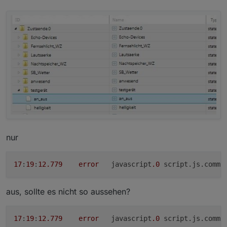
nur
17
:
19
:
12.779
error
	javascript
.0
aus, sollte es nicht so aussehen?
17
:
19
:
12.779
error
	javascript
.0
 script.js.commo