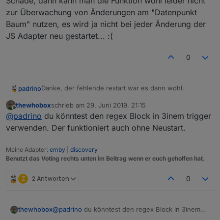
Schade, dann kann man die Funktion wohl leider nicht
zur Überwachung von Änderungen am "Datenpunkt
Baum" nutzen, es wird ja nicht bei jeder Änderung der
nur
JS Adapter neu gestartet... :(
0
aus, sollte es nicht so aussehen?
Danke, der fehlende restart war es dann wohl.
padrino
thewhobox
schrieb am
29. Juni 2019, 21:15
Schade, dann kann man die Funktion wohl leider nicht
zuletzt editiert von
Offline
@
padrino
du könntest den regex Block in 3inem trigger
zur Überwachung von Änderungen am "Datenpunkt
Baum" nutzen, es wird ja nicht bei jeder Änderung der
verwenden. Der funktioniert auch ohne Neustart.
JS Adapter neu gestartet... :(
Meine Adapter:
emby
|
discovery
Benutzt das Voting rechts unten im Beitrag wenn er euch geholfen hat.
Z
2 Antworten
0
thewhobox
@
padrino
du könntest den regex Block in 3inem
trigger verwenden. Der funktioniert auch ohne