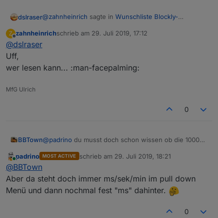
@
zahnheinrich
sagte in
Wunschliste Blockly-
dslraser
Elemente
:
zahnheinrich
schrieb am
29. Juli 2019, 17:12
Z
zuletzt editiert von
Offline
@
dslraser
@
thewhobox
Es wäre schön, wenn man auch im Blockly
Uff,
Ist doch drinn, oder was meinst Du ? (zweite von
Telegrammitteilungen ohne akustische Meldung
wer lesen kann... :man-facepalming:
unten, Haken setzen.)
versenden könnte.
Könnte man das in das Telegram-Blockly als
MfG Ulrich
Checkbox mit einbauen?
0
sendTo("telegram", "send", {

        text: (),

        disable_notification: true

BBTown
@
padrino
du musst doch schon wissen ob die 1000
ms, sec. oder min. sind
padrino
schrieb am
29. Juli 2019, 18:21
MOST ACTIVE
Mitunter ist es ja einfacher/übersichtlicher "3 min."
zuletzt editiert von
Online
@
BBTown
anstelle von 180000 ms einzustellen
Aber da steht doch immer ms/sek/min im pull down
Menü und dann nochmal fest "ms" dahinter.
0