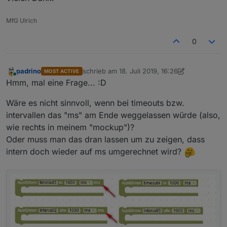
event. mal Uploade im Adapter machen.
mehr Ideen hab ich erst mal nicht.
MfG Ulrich
0
padrino
schrieb am
18. Juli 2019, 16:26
MOST ACTIVE
zuletzt editiert von padrino
9. Dez. 2019, 17:16
Online
Hmm, mal eine Frage... :D
Wäre es nicht sinnvoll, wenn bei timeouts bzw.
intervallen das "ms" am Ende weggelassen würde (also,
wie rechts in meinem "mockup")?
Oder muss man das dran lassen um zu zeigen, dass
intern doch wieder auf ms umgerechnet wird?