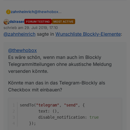
@
thewhobox
zahnheinrich
Z
Es wäre schön, wenn man auch im Blockly
dslraser
FORUM TESTING
MOST ACTIVE
Telegrammitteilungen ohne akustische Meldung
Könnte man das in das Telegram-Blockly als
Offline
schrieb am
29. Juli 2019, 17:10
versenden könnte.
Checkbox mit einbauen?
zuletzt editiert von
@
zahnheinrich
sagte in
Wunschliste Blockly-Elemente
:
sendTo("telegram", "send", {

        text: (),

        disable_notification: true

@
thewhobox
Es wäre schön, wenn man auch im Blockly
Telegrammitteilungen ohne akustische Meldung
versenden könnte.
Könnte man das in das Telegram-Blockly als
Checkbox mit einbauen?
sendTo(
"telegram"
, 
"send"
, {
        text: (),
        disable_notification: 
true
    });