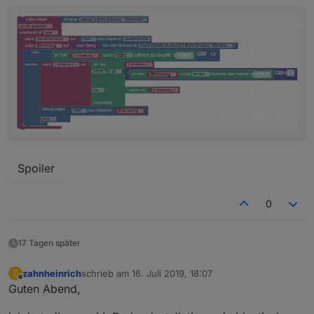
Spoiler
0
17 Tagen später
zahnheinrich
schrieb am
16. Juli 2019, 18:07
Z
zuletzt editiert von
Offline
Guten Abend,