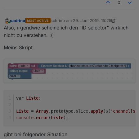
0
padrino
schrieb am
29. Juni 2019, 15:25
MOST ACTIVE
zuletzt editiert von padrino
Online
Also, irgendwie scheine ich den "ID selector" wirklich
nicht zu verstehen. :(
Meins Skript
var
Liste
;
Liste
 = 
Array
.
prototype
.
slice
.
apply
($(
'channel[st
console
.
error
(
Liste
);
gibt bei folgender Situation