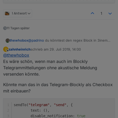
1 Antwort
1
11 Tagen später
thewhobox
@
padrino
du könntest den regex Block in 3inem
trigger verwenden. Der funktioniert auch ohne
zahnheinrich
schrieb am
29. Juli 2019, 14:00
Z
Neustart.
zuletzt editiert von
Offline
@
thewhobox
Es wäre schön, wenn man auch im Blockly
Telegrammitteilungen ohne akustische Meldung
versenden könnte.
Könnte man das in das Telegram-Blockly als Checkbox
mit einbauen?
sendTo(
"telegram"
, 
"send"
, {
        text: (),
        disable_notification: 
true