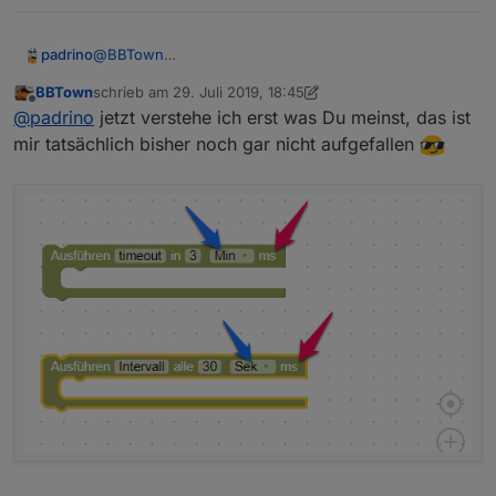
padrino
@
BBTown
Aber da steht doch immer ms/sek/min im pull down
BBTown
schrieb am
29. Juli 2019, 18:45
Menü und dann nochmal fest "ms" dahinter.
zuletzt editiert von BBTown
Offline
@
padrino
jetzt verstehe ich erst was Du meinst, das ist
mir tatsächlich bisher noch gar nicht aufgefallen