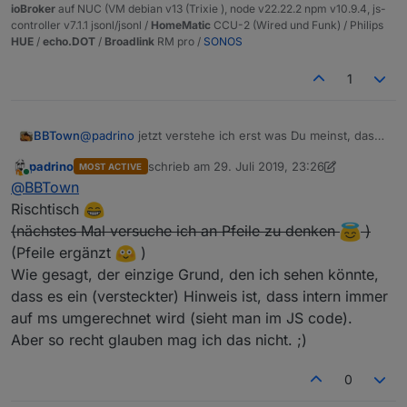
ioBroker
auf NUC (VM debian v13 (Trixie ), node v22.22.2 npm v10.9.4, js-
controller v7.1.1 jsonl/jsonl /
HomeMatic
CCU-2 (Wired und Funk) / Philips
HUE
/
echo.DOT
/
Broadlink
RM pro /
SONOS
1
@
padrino
jetzt verstehe ich erst was Du meinst, das
BBTown
ist mir tatsächlich bisher noch gar nicht aufgefallen
padrino
schrieb am
29. Juli 2019, 23:26
MOST ACTIVE
zuletzt editiert von padrino
9. Dez. 2019, 17:18
Online
@
BBTown
Rischtisch
(nächstes Mal versuche ich an Pfeile zu denken
)
(Pfeile ergänzt
)
Wie gesagt, der einzige Grund, den ich sehen könnte,
dass es ein (versteckter) Hinweis ist, dass intern immer
auf ms umgerechnet wird (sieht man im JS code).
Aber so recht glauben mag ich das nicht. ;)
0