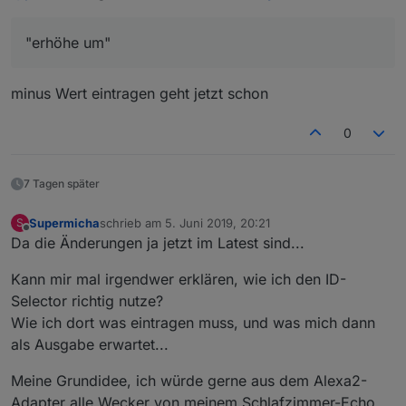
"erhöhe um"
minus Wert eintragen geht jetzt schon
0
7 Tagen später
Supermicha
schrieb am
5. Juni 2019, 20:21
S
zuletzt editiert von
Offline
Da die Änderungen ja jetzt im Latest sind...
Kann mir mal irgendwer erklären, wie ich den ID-
Selector richtig nutze?
Wie ich dort was eintragen muss, und was mich dann
als Ausgabe erwartet...
Meine Grundidee, ich würde gerne aus dem Alexa2-
Adapter alle Wecker von meinem Schlafzimmer-Echo