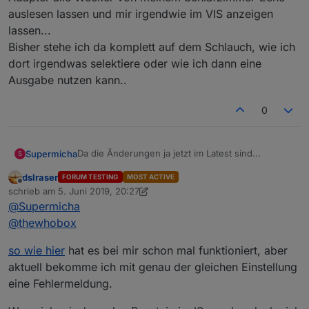
auslesen lassen und mir irgendwie im VIS anzeigen
lassen...
Bisher stehe ich da komplett auf dem Schlauch, wie ich
dort irgendwas selektiere oder wie ich dann eine
Ausgabe nutzen kann..
0
Da die Änderungen ja jetzt im Latest sind...
Supermicha
S
dslraser
FORUM TESTING
MOST ACTIVE
Kann mir mal irgendwer erklären, wie ich den ID-
Offline
schrieb am
5. Juni 2019, 20:27
Selector richtig nutze?
zuletzt editiert von dslraser
6. Mai 2019, 23:30
@
Supermicha
Wie ich dort was eintragen muss, und was mich
Meine Grundidee, ich würde gerne aus dem
dann als Ausgabe erwartet...
Alexa2-Adapter alle Wecker von meinem
@
thewhobox
Schlafzimmer-Echo auslesen lassen und mir
irgendwie im VIS anzeigen lassen...
so wie hier
hat es bei mir schon mal funktioniert, aber
Bisher stehe ich da komplett auf dem Schlauch,
aktuell bekomme ich mit genau der gleichen Einstellung
wie ich dort irgendwas selektiere oder wie ich
eine Fehlermeldung.
dann eine Ausgabe nutzen kann..