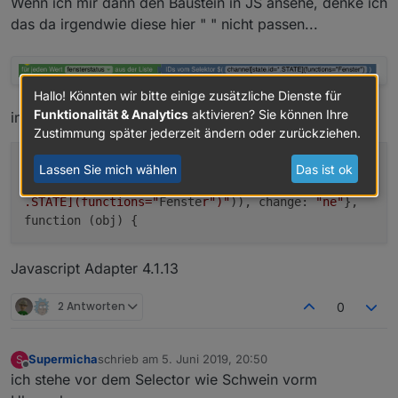
Wenn ich mir dann den Baustein in JS ansehe, denke ich
das da irgendwie diese hier " " nicht passen...
Hallo! Könnten wir bitte einige zusätzliche Dienste für
Funktionalität & Analytics
aktivieren? Sie können Ihre
in js sieht es so dann aus ???
Zustimmung später jederzeit ändern oder zurückziehen.
on({
id
:
Lassen Sie mich wählen
Das ist ok
Array.prototype.
slice
.apply($(
"channel[state.id=*
.STATE](functions="
Fenste
r")"
)), change:
"ne"
},
function (obj) {
Javascript Adapter 4.1.13
2 Antworten
0
Supermicha
schrieb am
5. Juni 2019, 20:50
S
zuletzt editiert von
Offline
ich stehe vor dem Selector wie Schwein vorm