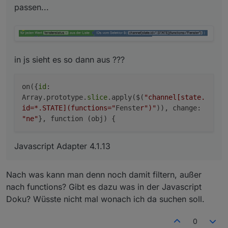
passen...
in js sieht es so dann aus ???
on({
id
:
Array.prototype.
slice
.apply($(
"channel[state.
id=*.STATE](functions="
Fenste
r")"
)), change:
"ne"
}, function (obj) {
Javascript Adapter 4.1.13
Nach was kann man denn noch damit filtern, außer
nach functions? Gibt es dazu was in der Javascript
Doku? Wüsste nicht mal wonach ich da suchen soll.
0