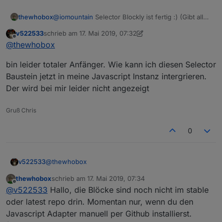
thewhobox
@
iomountain
Selector Blockly ist fertig :) (Gibt alle
IDs als Array zurück)
v522533
schrieb am
17. Mai 2019, 07:32
zuletzt editiert von v522533
Offline
@
thewhobox
bin leider totaler Anfänger. Wie kann ich diesen Selector
Baustein jetzt in meine Javascript Instanz intergrieren.
Der wird bei mir leider nicht angezeigt
Gruß Chris
0
@
thewhobox
v522533
thewhobox
schrieb am
17. Mai 2019, 07:34
bin leider totaler Anfänger. Wie kann ich diesen
zuletzt editiert von
Offline
@
v522533
Hallo, die Blöcke sind noch nicht im stable
Selector Baustein jetzt in meine Javascript Instanz
intergrieren. Der wird bei mir leider nicht angezeigt
oder latest repo drin. Momentan nur, wenn du den
Javascript Adapter manuell per Github installierst.