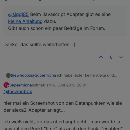
@
siggi85
Beim Javascript Adapter gibt es eine
kleine Anleitung
dazu.
Gibt auch schon ein paar Beiträge im Forum.
Danke, das sollte weiterhelfen. :)
0
thewhobox
@
Supermicha
ich habe leider keine Alexa und
kenne deswegen die Datenpunkt davon nicht.
Supermicha
schrieb am
6. Juni 2019, 20:01
S
Kannst du mal ein Screenshot hochladen, welche
zuletzt editiert von
Offline
@
thewhobox
datenpunkt du gerne auslesen würdest?
Dann kann ich dir mal ein Beispiel geben.
hier mal ein Screenshot von den Datenpunkten wie sie
der alexa2-Adapter anlegt...
Ich weiß nicht, ob das überhaupt geht.. man würde ja
sowohl den Punkt "time" als auch den Punkt "enabled"