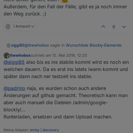
Außerdem, für den Fall der Fälle, gibt es ja noch immer
den Weg zurück. ;)
1 Antwort
0
@
thewhobox
sagte in
Wunschliste Blockly-Elemente
:
siggi85
thewhobox
schrieb am
12. Mai 2019, 12:20
zuletzt editiert von
Offline
@
siggi85
also der pull Request würde
@
siggi85
also bis es ins stabile kommt wird es noch ein
angenommen.
weilchen dauern. Da es erst ins latets iwann kommt und
Beim Javascript Adapter bin ich nicht so
Wann es eine neue Version vom Javascript
später dann nach ner testzeit ins stable.
experimentierfreudig wie bei anderen, weil sehr viele
Adapter gibt weis ich nicht.
Skripte bei mir laufen. 🙈 Und ein ordentliches
@
padrino
naja, es wurden schon auch andere
Testsystem habe ich noch nicht, daher möchte ich hier
nur die offiziellen Repos nutzen. 🤪
Änderungen auf github gemacht. Theoretisch kann man
Danke für die Info! 👍
aber auch manuell die Dateien /admin/google-
blockly/...
Runterladen, ersetzen und dann Upload machen.
Meine Adapter:
emby
|
discovery