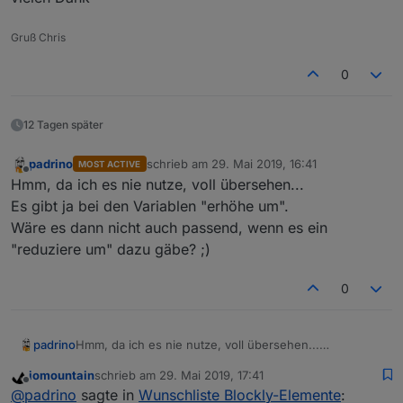
von Github über die Katze installieren:
https://github.com/thewhobox/ioBroker.javascript
Gruß Chris
und dann im Expertenmodus noch einen Upload
bei dem Adapter machen.
0
12 Tagen später
padrino
schrieb am
29. Mai 2019, 16:41
MOST ACTIVE
zuletzt editiert von
Offline
Hmm, da ich es nie nutze, voll übersehen...
Es gibt ja bei den Variablen "erhöhe um".
Wäre es dann nicht auch passend, wenn es ein
"reduziere um" dazu gäbe? ;)
0
padrino
Hmm, da ich es nie nutze, voll übersehen...
Es gibt ja bei den Variablen "erhöhe um".
iomountain
schrieb am
29. Mai 2019, 17:41
Wäre es dann nicht auch passend, wenn es ein
zuletzt editiert von
Offline
@
padrino
sagte in
Wunschliste Blockly-Elemente
:
"reduziere um" dazu gäbe? ;)