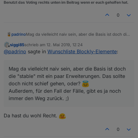
Benutzt das Voting rechts unten im Beitrag wenn er euch geholfen hat.
0
padrino
Mag da vielleicht naiv sein, aber die Basis ist doch die
"stable" mit ein paar Erweiterungen. Das sollte doch
siggi85
schrieb am
12. Mai 2019, 12:24
nicht schief gehen, oder?
zuletzt editiert von
Offline
@
padrino
sagte in
Wunschliste Blockly-Elemente
:
Außerdem, für den Fall der Fälle, gibt es ja noch immer
den Weg zurück. ;)
Mag da vielleicht naiv sein, aber die Basis ist doch
die "stable" mit ein paar Erweiterungen. Das sollte
doch nicht schief gehen, oder?
Außerdem, für den Fall der Fälle, gibt es ja noch
immer den Weg zurück. ;)
Da hast du wohl Recht.
0