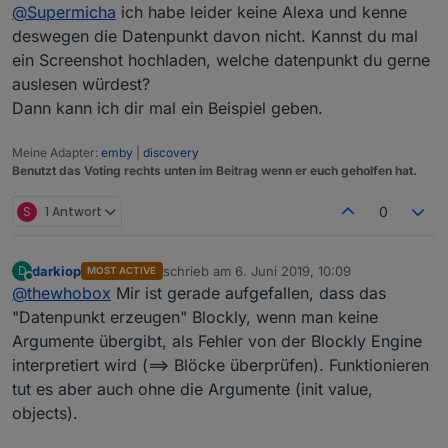
Offline
@
Supermicha
ich habe leider keine Alexa und kenne
nur Blockly...
deswegen die Datenpunkt davon nicht. Kannst du mal
ein Screenshot hochladen, welche datenpunkt du gerne
auslesen würdest?
Dann kann ich dir mal ein Beispiel geben.
Meine Adapter:
emby
|
discovery
Benutzt das Voting rechts unten im Beitrag wenn er euch geholfen hat.
S
1 Antwort
0
darkiop
schrieb am
6. Juni 2019, 10:09
D
MOST ACTIVE
zuletzt editiert von
Online
@
thewhobox
Mir ist gerade aufgefallen, dass das
"Datenpunkt erzeugen" Blockly, wenn man keine
Argumente übergibt, als Fehler von der Blockly Engine
interpretiert wird (==> Blöcke überprüfen). Funktionieren
tut es aber auch ohne die Argumente (init value,
objects).