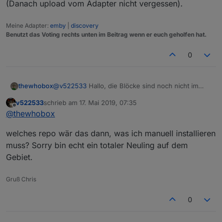
(Danach upload vom Adapter nicht vergessen).
Meine Adapter:
emby
|
discovery
Benutzt das Voting rechts unten im Beitrag wenn er euch geholfen hat.
0
thewhobox
@
v522533
Hallo, die Blöcke sind noch nicht im
stable oder latest repo drin. Momentan nur, wenn
v522533
schrieb am
17. Mai 2019, 07:35
du den Javascript Adapter manuell per Github
zuletzt editiert von
Offline
@
thewhobox
installierst. (Danach upload vom Adapter nicht
vergessen).
welches repo wär das dann, was ich manuell installieren
muss? Sorry bin echt ein totaler Neuling auf dem
Gebiet.
Gruß Chris
0