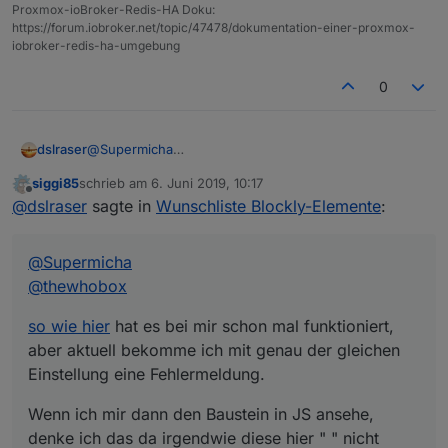
Proxmox-ioBroker-Redis-HA Doku:
https://forum.iobroker.net/topic/47478/dokumentation-einer-proxmox-
iobroker-redis-ha-umgebung
0
@
Supermicha
dslraser
@
thewhobox
siggi85
schrieb am
6. Juni 2019, 10:17
so wie hier
hat es bei mir schon mal funktioniert, aber
zuletzt editiert von
Offline
@
dslraser
sagte in
Wunschliste Blockly-Elemente
:
aktuell bekomme ich mit genau der gleichen
Einstellung eine Fehlermeldung.
Wenn ich mir dann den Baustein in JS ansehe, denke
ich das da irgendwie diese hier " " nicht passen...
@
Supermicha
@
thewhobox
in js sieht es so dann aus ???
so wie hier
hat es bei mir schon mal funktioniert,
aber aktuell bekomme ich mit genau der gleichen
Einstellung eine Fehlermeldung.
Javascript Adapter 4.1.13
Wenn ich mir dann den Baustein in JS ansehe,
denke ich das da irgendwie diese hier " " nicht