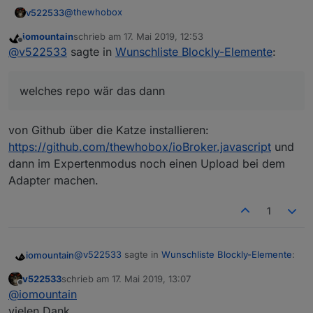
@
thewhobox
v522533
iomountain
schrieb am
17. Mai 2019, 12:53
welches repo wär das dann, was ich manuell
zuletzt editiert von
Offline
@
v522533
sagte in
Wunschliste Blockly-Elemente
:
installieren muss? Sorry bin echt ein totaler Neuling
auf dem Gebiet.
welches repo wär das dann
von Github über die Katze installieren:
https://github.com/thewhobox/ioBroker.javascript
und
dann im Expertenmodus noch einen Upload bei dem
Adapter machen.
1
@
v522533
sagte in
Wunschliste Blockly-Elemente
:
iomountain
v522533
schrieb am
17. Mai 2019, 13:07
zuletzt editiert von
Offline
welches repo wär das dann
@
iomountain
vielen Dank