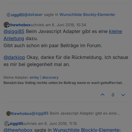
@
dslraser
sagte in
Wunschliste Blockly-Elemente
:
siggi85
thewhobox
schrieb am
6. Juni 2019, 10:34
zuletzt editiert von
Offline
@
Supermicha
@
siggi85
Beim Javascript Adapter gibt es eine
kleine
@
thewhobox
Anleitung
dazu.
Nach was kann man denn noch damit filtern, außer
Gibt auch schon ein paar Beiträge im Forum.
nach functions? Gibt es dazu was in der Javascript
so wie hier
hat es bei mir schon mal funktioniert,
Doku? Wüsste nicht mal wonach ich da suchen soll.
aber aktuell bekomme ich mit genau der gleichen
@
darkiop
Okay, danke für die Rückmeldung. Ich schaue
Einstellung eine Fehlermeldung.
es mir bei gelegenheit mal an.
Wenn ich mir dann den Baustein in JS ansehe,
denke ich das da irgendwie diese hier " " nicht
Meine Adapter:
emby
|
discovery
passen...
Benutzt das Voting rechts unten im Beitrag wenn er euch geholfen hat.
0
in js sieht es so dann aus ???
@
siggi85
Beim Javascript Adapter gibt es eine
thewhobox
kleine Anleitung
dazu.
Javascript Adapter 4.1.13
siggi85
schrieb am
6. Juni 2019, 11:15
Gibt auch schon ein paar Beiträge im Forum.
@
darkiop
Okay, danke für die Rückmeldung. Ich
zuletzt editiert von
Offline
@
thewhobox
sagte in
Wunschliste Blockly-Elemente
:
schaue es mir bei gelegenheit mal an.