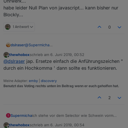
Uhrwerk...
habe leider Null Plan von javascript... kann bisher nur
Blockly...
1 Antwort
0
@
Supermicha
dslraser
@
thewhobox
thewhobox
schrieb am
6. Juni 2019, 00:52
so wie hier
hat es bei mir schon mal funktioniert, aber
zuletzt editiert von
Offline
@
dslraser
jap. Ersetze einfach die Anführungszeichen "
aktuell bekomme ich mit genau der gleichen
Einstellung eine Fehlermeldung.
Wenn ich mir dann den Baustein in JS ansehe, denke
durch ein Hochkomma ' dann sollte es funktionieren.
ich das da irgendwie diese hier " " nicht passen...
Meine Adapter:
emby
|
discovery
Benutzt das Voting rechts unten im Beitrag wenn er euch geholfen hat.
in js sieht es so dann aus ???
2
Javascript Adapter 4.1.13
Supermicha
ich stehe vor dem Selector wie Schwein vorm
S
Uhrwerk...
thewhobox
schrieb am
6. Juni 2019, 00:54
habe leider Null Plan von javascript... kann bisher
zuletzt editiert von