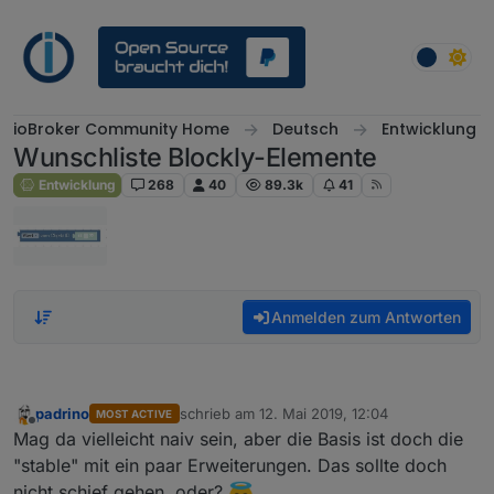
Weiter zum Inhalt
ioBroker Community Home
Deutsch
Entwicklung
Wunschliste Blockly-Elemente
Entwicklung
268
40
89.3k
41
Anmelden zum Antworten
padrino
schrieb am
12. Mai 2019, 12:04
MOST ACTIVE
zuletzt editiert von
Offline
Mag da vielleicht naiv sein, aber die Basis ist doch die
"stable" mit ein paar Erweiterungen. Das sollte doch
nicht schief gehen, oder?