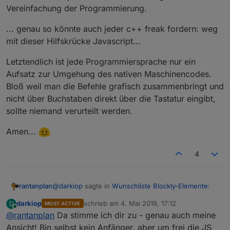
Vereinfachung der Programmierung.
... genau so könnte auch jeder c++ freak fordern: weg
mit dieser Hilfskrücke Javascript...
Letztendlich ist jede Programmiersprache nur ein
Aufsatz zur Umgehung des nativen Maschinencodes.
Bloß weil man die Befehle grafisch zusammenbringt und
nicht über Buchstaben direkt über die Tastatur eingibt,
sollte niemand verurteilt werden.
Amen...
4
@
darkiop
sagte in
Wunschliste Blockly-Elemente
:
rantanplan
darkiop
schrieb am
4. Mai 2019, 17:12
D
MOST ACTIVE
zuletzt editiert von
Online
@
rantanplan
Da stimme ich dir zu - genau auch meine
Zum Thema von oben, Zielgruppe für Blockly:
Ja die Hauptzielgruppe ist sicher der
Ansicht! Bin selbst kein Anfänger, aber um frei die JS