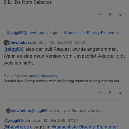
Z.B. IDs from Selector.
0
@
thewhobox
sagte in
Wunschliste Blockly-Elemente
:
siggi85
thewhobox
schrieb am
12. Mai 2019, 07:26
zuletzt editiert von
Offline
@
siggi85
welche Änderungen meinst du genau?
@
siggi85
also der pull Request würde angenommen.
Wann es eine neue Version vom Javascript Adapter gibt
weis ich nicht.
Z.B. IDs from Selector.
Meine Adapter:
emby
|
discovery
Benutzt das Voting rechts unten im Beitrag wenn er euch geholfen hat.
0
thewhobox
@
siggi85
also der pull Request würde
angenommen.
siggi85
schrieb am
12. Mai 2019, 07:36
Wann es eine neue Version vom Javascript
zuletzt editiert von
Offline
@
thewhobox
sagte in
Wunschliste Blockly-Elemente
:
Adapter gibt weis ich nicht.