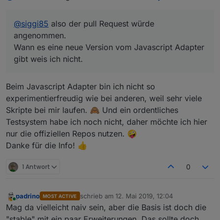
@
siggi85
also der pull Request würde
angenommen.
Wann es eine neue Version vom Javascript Adapter
gibt weis ich nicht.
Beim Javascript Adapter bin ich nicht so
experimentierfreudig wie bei anderen, weil sehr viele
Skripte bei mir laufen. 🙈 Und ein ordentliches
Testsystem habe ich noch nicht, daher möchte ich hier
nur die offiziellen Repos nutzen. 🤪
Danke für die Info! 👍
1 Antwort
0
padrino
schrieb am
12. Mai 2019, 12:04
MOST ACTIVE
zuletzt editiert von
Online
Mag da vielleicht naiv sein, aber die Basis ist doch die
"stable" mit ein paar Erweiterungen. Das sollte doch