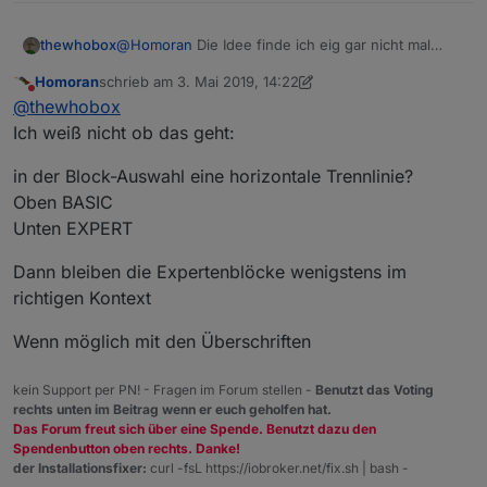
machen lassen, oder? :)
zeit = 5000;

Vielleicht ja auch ein zusätzlicher Block, der fest auf
thewhobox
@
Homoran
Die Idee finde ich eig gar nicht mal
timeout = setTimeout(function () {

"ms" steht, wegen der fehlenden Umrechnung?
@
thewhobox
nicht interessant? ;)
schlecht. Man könnte aber statt andere Farbe vll
Homoran
schrieb am
3. Mai 2019, 14:22
einfach eine weiter Gruppe neben "Logik, Mathe"
zuletzt editiert von Homoran
5. März 2019, 16:23
Nicht stören
@
thewhobox
halt noch "Experte" oder so einfügen.
Ich weiß nicht ob das geht:
in der Block-Auswahl eine horizontale Trennlinie?
Oben BASIC
Unten EXPERT
Dann bleiben die Expertenblöcke wenigstens im
richtigen Kontext
Wenn möglich mit den Überschriften
kein Support per PN! - Fragen im Forum stellen -
Benutzt das Voting
rechts unten im Beitrag wenn er euch geholfen hat.
Das Forum freut sich über eine Spende. Benutzt dazu den
Spendenbutton oben rechts. Danke!
der Installationsfixer:
curl -fsL https://iobroker.net/fix.sh | bash -