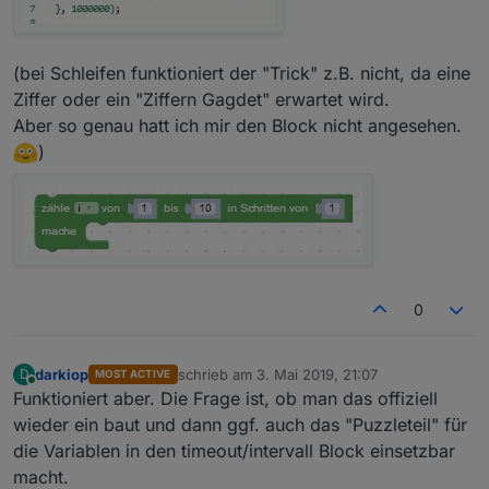
(bei Schleifen funktioniert der "Trick" z.B. nicht, da eine
Ziffer oder ein "Ziffern Gagdet" erwartet wird.
Aber so genau hatt ich mir den Block nicht angesehen.
)
0
darkiop
schrieb am
3. Mai 2019, 21:07
D
MOST ACTIVE
zuletzt editiert von
Online
Funktioniert aber. Die Frage ist, ob man das offiziell
wieder ein baut und dann ggf. auch das "Puzzleteil" für
die Variablen in den timeout/intervall Block einsetzbar
macht.