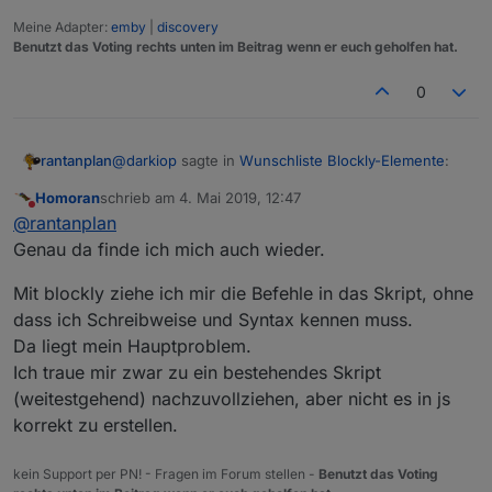
Meine Adapter:
emby
|
discovery
Benutzt das Voting rechts unten im Beitrag wenn er euch geholfen hat.
0
@
darkiop
sagte in
Wunschliste Blockly-Elemente
:
rantanplan
Homoran
schrieb am
4. Mai 2019, 12:47
zuletzt editiert von
Nicht stören
Zum Thema von oben, Zielgruppe für Blockly:
@
rantanplan
Ja die Hauptzielgruppe ist sicher der
Genau da finde ich mich auch wieder.
Aus Anfängern werden machmal Fortgeschrittene.
Anwender der nicht Programmieren kann.
Und die Begehrlichkeiten wachsen ziemlich schnell.
Aber auch der fortgeschrittene nutzt sicher an
Mit blockly ziehe ich mir die Befehle in das Skript, ohne
Da sollte Blockly keine Einbahnstrasse sein.
Blockly sollte/muss erweitert werden, aber immer
der ein oder anderen Stelle Blockly. Ich finde
dass ich Schreibweise und Syntax kennen muss.
Den Spruch "na dann sollen die doch JS lernen"
mit dem Hintergrund, das es Blockly ist.
es für SmartHome Themen sehr nützlich mit
finde ich immer sehr unangebracht und weltfremd.
Da liegt mein Hauptproblem.
Blockly zu arbeiten.
Ich traue mir zwar zu ein bestehendes Skript
(weitestgehend) nachzuvollziehen, aber nicht es in js
korrekt zu erstellen.
kein Support per PN! - Fragen im Forum stellen -
Benutzt das Voting