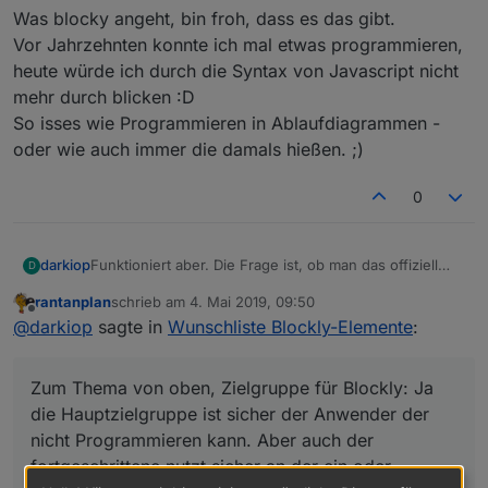
Was blocky angeht, bin froh, dass es das gibt.
Vor Jahrzehnten konnte ich mal etwas programmieren,
heute würde ich durch die Syntax von Javascript nicht
mehr durch blicken :D
So isses wie Programmieren in Ablaufdiagrammen -
oder wie auch immer die damals hießen. ;)
0
Funktioniert aber. Die Frage ist, ob man das offiziell
darkiop
D
wieder ein baut und dann ggf. auch das "Puzzleteil"
rantanplan
schrieb am
4. Mai 2019, 09:50
für die Variablen in den timeout/intervall Block
Zum Thema von oben, Zielgruppe für Blockly: Ja die
zuletzt editiert von
Offline
@
darkiop
sagte in
Wunschliste Blockly-Elemente
:
einsetzbar macht.
Hauptzielgruppe ist sicher der Anwender der nicht
Programmieren kann. Aber auch der fortgeschrittene
nutzt sicher an der ein oder anderen Stelle Blockly. Ich
Zum Thema von oben, Zielgruppe für Blockly: Ja
finde es für SmartHome Themen sehr nützlich mit
Blockly zu arbeiten.
die Hauptzielgruppe ist sicher der Anwender der
nicht Programmieren kann. Aber auch der
fortgeschrittene nutzt sicher an der ein oder