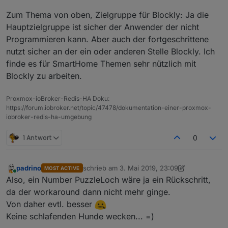
Zum Thema von oben, Zielgruppe für Blockly: Ja die
Hauptzielgruppe ist sicher der Anwender der nicht
Programmieren kann. Aber auch der fortgeschrittene
nutzt sicher an der ein oder anderen Stelle Blockly. Ich
finde es für SmartHome Themen sehr nützlich mit
Blockly zu arbeiten.
Proxmox-ioBroker-Redis-HA Doku:
https://forum.iobroker.net/topic/47478/dokumentation-einer-proxmox-
iobroker-redis-ha-umgebung
1 Antwort
0
padrino
schrieb am
3. Mai 2019, 23:09
MOST ACTIVE
zuletzt editiert von padrino
5. Apr. 2019, 01:16
Online
Also, ein Number PuzzleLoch wäre ja ein Rückschritt,
da der workaround dann nicht mehr ginge.
Von daher evtl. besser
Keine schlafenden Hunde wecken... =)