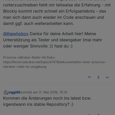
Aus Anfängern werden machmal Fortgeschrittene.
Anwender der nicht Programmieren kann.
runterzuschreiben fehlt mir teilweise die Erfahrung - mit
Und die Begehrlichkeiten wachsen ziemlich schnell.
Aber auch der fortgeschrittene nutzt sicher an
Blockly kommt recht schnell ein Erfolgserlebnis - das
Da sollte Blockly keine Einbahnstrasse sein.
Blockly sollte/muss erweitert werden, aber immer
der ein oder anderen Stelle Blockly. Ich finde
Den Spruch "na dann sollen die doch JS lernen"
mit dem Hintergrund, das es Blockly ist.
es für SmartHome Themen sehr nützlich mit
man sich dann auch wieder im Code anschauen und
finde ich immer sehr unangebracht und weltfremd.
Blockly zu arbeiten.
damit ggf. auch weiterarbeiten kann.
@
thewhobox
Danke für deine Arbeit hier! Meine
Unterstützung als Tester und Ideengeber (mal mehr
oder weniger Sinnvolle :)) hast du :)
Proxmox-ioBroker-Redis-HA Doku:
https://forum.iobroker.net/topic/47478/dokumentation-einer-proxmox-
iobroker-redis-ha-umgebung
2
siggi85
schrieb am
11. Mai 2019, 15:31
zuletzt editiert von
Offline
Kommen die Änderungen noch ins latest bzw.
irgendwann ins stable Repository? :)