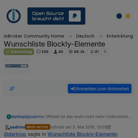
Weiter zum Inhalt
ioBroker Community Home
Deutsch
Entwicklung
Wunschliste Blockly-Elemente
Entwicklung
268
40
89.3k
41
Anmelden zum Antworten
darkiop
@
padrino
Offiziell ist das wohl nicht mehr Unterstützt -
D
aber meiner Erfahrung nach funktioniert es wenn der
padrino
schrieb am
3. Mai 2019, 13:03
MOST ACTIVE
Zeitwerk auf ms steht. Wenn du dir den JS-Code
zuletzt editiert von padrino
5. März 2019, 15:0
Online
@
darkiop
sagte in
Wunschliste Blockly-Elemente
:
anschaust, sollte kein NaN an dieser stehen.