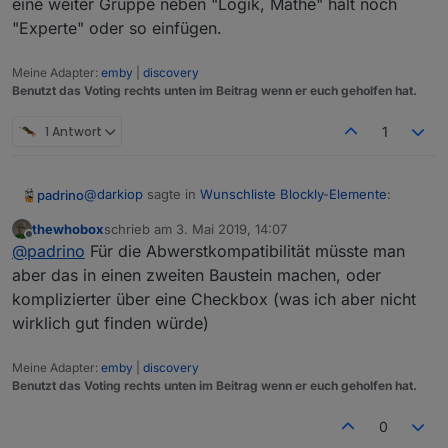
eine weiter Gruppe neben "Logik, Mathe" halt noch
erst einmal meidet?
"Experte" oder so einfügen.
Meine Adapter:
emby
|
discovery
Benutzt das Voting rechts unten im Beitrag wenn er euch geholfen hat.
1 Antwort
1
@
darkiop
sagte in
Wunschliste Blockly-Elemente
:
padrino
thewhobox
schrieb am
3. Mai 2019, 14:07
zuletzt editiert von
Offline
@
padrino
Offiziell ist das wohl nicht mehr
@
padrino
Für die Abwerstkompatibilität müsste man
Unterstützt - aber meiner Erfahrung nach
aber das in einen zweiten Baustein machen, oder
Du meinst, das ging mal?
funktioniert es wenn der Zeitwerk auf ms steht.
komplizierter über eine Checkbox (was ich aber nicht
Wenn du dir den JS-Code anschaust, sollte kein
wirklich gut finden würde)
Hab' mal in den Code geschaut, denke Du hast Recht,
NaN an dieser stehen.
da ist keine Zauberei drin. ;)
Aus dem
timeout = setTimeout(function () {

Meine Adapter:
emby
|
discovery
Benutzt das Voting rechts unten im Beitrag wenn er euch geholfen hat.
müsste sich doch gut ein
0
var zeit, timeout;
