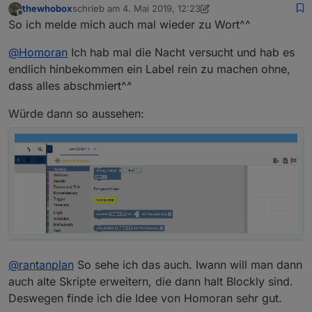
thewhobox
schrieb am
4. Mai 2019, 12:23
in der Block-Auswahl eine horizontale Trennlinie?
zuletzt editiert von thewhobox
5. Apr. 2019, 14:24
Offline
So ich melde mich auch mal wieder zu Wort^^
Oben BASIC
Unten EXPERT
Dann bleiben die Expertenblöcke wenigstens im
@
Homoran
Ich hab mal die Nacht versucht und hab es
richtigen Kontext
Wenn möglich mit den Überschriften
endlich hinbekommen ein Label rein zu machen ohne,
dass alles abschmiert^^
Würde dann so aussehen:
@
rantanplan
So sehe ich das auch. Iwann will man dann
auch alte Skripte erweitern, die dann halt Blockly sind.
Deswegen finde ich die Idee von Homoran sehr gut.