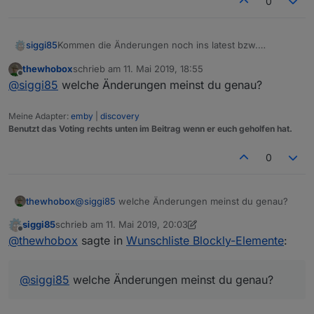
0
siggi85
Kommen die Änderungen noch ins latest bzw.
irgendwann ins stable Repository? :)
thewhobox
schrieb am
11. Mai 2019, 18:55
zuletzt editiert von
Offline
@
siggi85
welche Änderungen meinst du genau?
Meine Adapter:
emby
|
discovery
Benutzt das Voting rechts unten im Beitrag wenn er euch geholfen hat.
0
thewhobox
@
siggi85
welche Änderungen meinst du genau?
siggi85
schrieb am
11. Mai 2019, 20:03
zuletzt editiert von siggi85
5. Nov. 2019, 22:03
Offline
@
thewhobox
sagte in
Wunschliste Blockly-Elemente
:
@
siggi85
welche Änderungen meinst du genau?