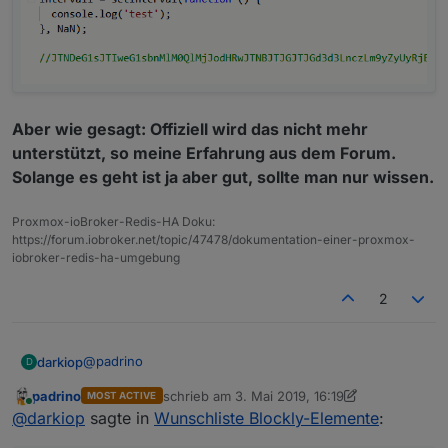
Aber wie gesagt: Offiziell wird das nicht mehr
unterstützt, so meine Erfahrung aus dem Forum.
Solange es geht ist ja aber gut, sollte man nur wissen.
Proxmox-ioBroker-Redis-HA Doku:
https://forum.iobroker.net/topic/47478/dokumentation-einer-proxmox-
iobroker-redis-ha-umgebung
2
@
padrino
darkiop
D
padrino
schrieb am
3. Mai 2019, 16:19
MOST ACTIVE
Hier mit dem Intervall, analog dazu funktioniert das mit
zuletzt editiert von padrino
5. März 2019, 18:3
Online
@
darkiop
sagte in
Wunschliste Blockly-Elemente
:
timeout. Einfach den Namen der Variable in das Feld
der Zeit schreiben: