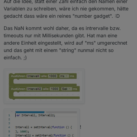
Auf die Idee, statt einer Zahl einfach den Namen einer
Variablen zu schreiben, wäre ich nie gekommen, hätte
gedacht dass wäre ein reines "number gadget". :D
Das NaN kommt wohl daher, da es intrervalle bzw.
Aber wie gesagt: Offiziell wird das nicht mehr
timeouts nur mit Millisekunden gibt. Hat man eine
unterstützt, so meine Erfahrung aus dem Forum.
Solange es geht ist ja aber gut, sollte man nur wissen.
andere Einheit eingestellt, wird auf "ms" umgerechnet
und das geht mit einem "string" nunmal nicht so
einfach. ;)
!