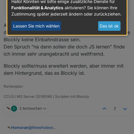
anderen Stelle Blockly. Ich finde es für SmartHome
Hallo! Könnten wir bitte einige zusätzliche Dienste für
Funktionalität & Analytics
aktivieren? Sie können Ihre
Themen sehr nützlich mit Blockly zu arbeiten.
Zustimmung später jederzeit ändern oder zurückziehen.
Aus Anfängern werden machmal Fortgeschrittene. Und
Lassen Sie mich wählen
Das ist ok
die Begehrlichkeiten wachsen ziemlich schnell. Da sollte
Blockly keine Einbahnstrasse sein.
Den Spruch "na dann sollen die doch JS lernen" finde
ich immer sehr unangebracht und weltfremd.
Blockly sollte/muss erweitert werden, aber immer mit
dem Hintergrund, das es Blockly ist.
Rantanplan
CCU3 / MS Server 2019(VM) / Scripten mit Blockly
D
2 Antworten
7
@
thewhobox
Homoran
Ich weiß nicht ob das geht: