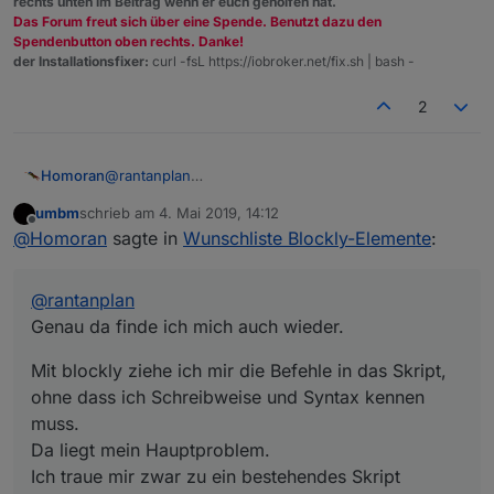
rechts unten im Beitrag wenn er euch geholfen hat.
Das Forum freut sich über eine Spende. Benutzt dazu den
Spendenbutton oben rechts. Danke!
der Installationsfixer:
curl -fsL https://iobroker.net/fix.sh | bash -
2
@
rantanplan
Homoran
Genau da finde ich mich auch wieder.
umbm
schrieb am
4. Mai 2019, 14:12
Mit blockly ziehe ich mir die Befehle in das Skript,
zuletzt editiert von
Offline
@
Homoran
sagte in
Wunschliste Blockly-Elemente
:
ohne dass ich Schreibweise und Syntax kennen
muss.
Da liegt mein Hauptproblem.
@
rantanplan
Ich traue mir zwar zu ein bestehendes Skript
(weitestgehend) nachzuvollziehen, aber nicht es in
Genau da finde ich mich auch wieder.
js korrekt zu erstellen.
Mit blockly ziehe ich mir die Befehle in das Skript,
ohne dass ich Schreibweise und Syntax kennen
muss.
Da liegt mein Hauptproblem.
Ich traue mir zwar zu ein bestehendes Skript