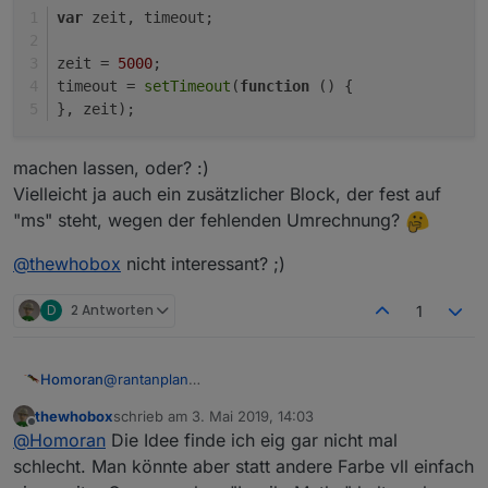
var
 zeit, timeout;
zeit = 
5000
;
timeout = 
setTimeout
(
function
 (
) {
}, zeit);
machen lassen, oder? :)
Vielleicht ja auch ein zusätzlicher Block, der fest auf
"ms" steht, wegen der fehlenden Umrechnung?
@
thewhobox
nicht interessant? ;)
D
2 Antworten
1
Homoran
@
rantanplan
Daran habe ich bei den ganzen neuen Bausteinen
thewhobox
schrieb am
3. Mai 2019, 14:03
auch gedacht. Da habe ich mir die Frage gestellt:
zuletzt editiert von
Offline
@
Homoran
Die Idee finde ich eig gar nicht mal
Kann man bei solchen "Expertenbausteinen" nicht
ein Icon oder die Farbe schraffiert (übertrieben!) an
schlecht. Man könnte aber statt andere Farbe vll einfach
den Block basteln damit ein Einsteiger diese Blöcke