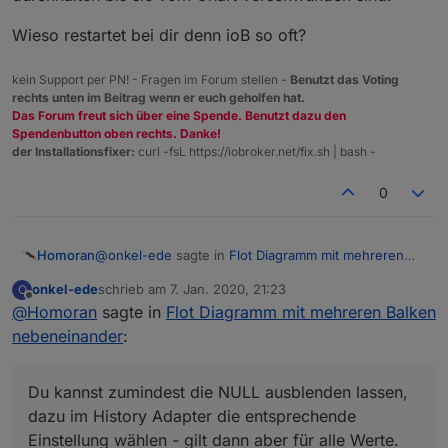
Wieso restartet bei dir denn ioB so oft?
kein Support per PN! - Fragen im Forum stellen -
Benutzt das Voting
rechts unten im Beitrag wenn er euch geholfen hat.
Das Forum freut sich über eine Spende. Benutzt dazu den
Spendenbutton oben rechts. Danke!
der Installationsfixer:
curl -fsL https://iobroker.net/fix.sh | bash -
0
@
onkel-ede
sagte in
Flot Diagramm mit mehreren
Homoran
Balken nebeneinander
:
onkel-ede
schrieb am
7. Jan. 2020, 21:23
O
zuletzt editiert von
Offline
@
Homoran
sagte in
Kann es sein, dass die Werte geschrieben
Flot Diagramm mit mehreren Balken
werden, wenn Iobroker neu startet?
nebeneinander
:
Kann nicht nur ist so!
Du kannst zumindest die NULL ausblenden lassen,
Du kannst zumindest die NULL ausblenden lassen,
dazu im History Adapter die entsprechende
dazu im History Adapter die entsprechende
Einstellung wählen - gilt dann aber für alle Werte.
Das wird es aber nicht ändern, dass du nach einem
Einstellung wählen - gilt dann aber für alle Werte.
restart zwei oder drei Balken hast, wie am 05.01.