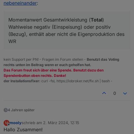
nebeneinander
:
Momentanwert Gesamtwirkleistung (
Total
)
Wahlweise negativ (Einspeisung) oder positiv
(Bezug), enthält aber nicht die Eigenproduktion des
WR
kein Support per PN! - Fragen im Forum stellen -
Benutzt das Voting
rechts unten im Beitrag wenn er euch geholfen hat.
Das Forum freut sich über eine Spende. Benutzt dazu den
Spendenbutton oben rechts. Danke!
der Installationsfixer:
curl -fsL https://iobroker.net/fix.sh | bash -
0
4 Jahren später
mooly
schrieb am
2. März 2024, 12:15
M
zuletzt editiert von
Offline
Hallo Zusammen!