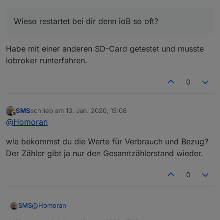
Wieso restartet bei dir denn ioB so oft?
Habe mit einer anderen SD-Card getestet und musste
iobroker runterfahren.
0
SMS
schrieb am
13. Jan. 2020, 15:08
zuletzt editiert von
Offline
@
Homoran
wie bekommst du die Werte für Verbrauch und Bezug?
Der Zähler gibt ja nur den Gesamtzählerstand wieder.
0
@
Homoran
SMS