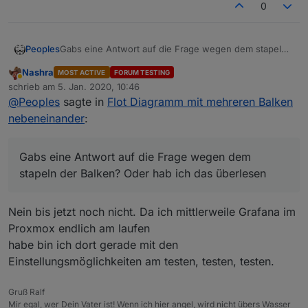
0
Peoples
Gabs eine Antwort auf die Frage wegen dem stapeln
der Balken? Oder hab ich das überlesen
Nashra
MOST ACTIVE
FORUM TESTING
Abwesend
schrieb am
5. Jan. 2020, 10:46
zuletzt editiert von
@
Peoples
sagte in
Flot Diagramm mit mehreren Balken
nebeneinander
:
Gabs eine Antwort auf die Frage wegen dem
stapeln der Balken? Oder hab ich das überlesen
Nein bis jetzt noch nicht. Da ich mittlerweile Grafana im
Proxmox endlich am laufen
habe bin ich dort gerade mit den
Einstellungsmöglichkeiten am testen, testen, testen.
Gruß Ralf
Mir egal, wer Dein Vater ist! Wenn ich hier angel, wird nicht übers Wasser