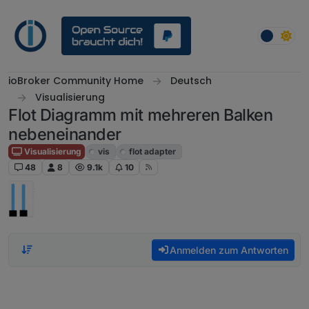
Weiter zum Inhalt
ioBroker Community Home
Deutsch
Visualisierung
Flot Diagramm mit mehreren Balken
nebeneinander
Visualisierung
vis
flot adapter
48
8
9.1k
10
Anmelden zum Antworten