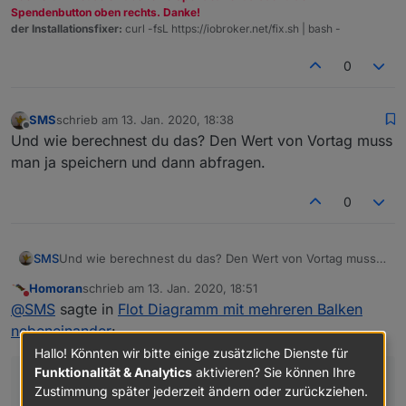
Spendenbutton oben rechts. Danke!
der Installationsfixer:
curl -fsL https://iobroker.net/fix.sh | bash -
0
SMS
schrieb am
13. Jan. 2020, 18:38
zuletzt editiert von
Offline
Und wie berechnest du das? Den Wert von Vortag muss
man ja speichern und dann abfragen.
0
SMS
Und wie berechnest du das? Den Wert von Vortag muss
man ja speichern und dann abfragen.
Homoran
schrieb am
13. Jan. 2020, 18:51
zuletzt editiert von
Nicht stören
@
SMS
sagte in
Flot Diagramm mit mehreren Balken
nebeneinander
:
Hallo! Könnten wir bitte einige zusätzliche Dienste für
Funktionalität & Analytics
aktivieren? Sie können Ihre
Den Wert von Vortag muss man ja speichern und
Zustimmung später jederzeit ändern oder zurückziehen.
dann abfragen.