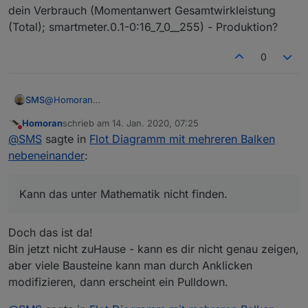
dein Verbrauch (Momentanwert Gesamtwirkleistung
(Total); smartmeter.0.1-0:16_7_0__255) - Produktion?
0
@
Homoran
SMS
woher bekomme ich das geteilt, plus bzw. minus? Kann
Homoran
schrieb am
14. Jan. 2020, 07:25
das unter Mathematik nicht finden. :-(
Was ist bei dir "Leistung_AC_aktuell" bzw.
zuletzt editiert von
Nicht stören
@
SMS
sagte in
Flot Diagramm mit mehreren Balken
"Leistung_DC_aktuell"? Nehme an vom Wechselrichter. Da
habe ich aber keine DC Werte.
Hast du "Tagesbezug", "akt_Verbrauch",
nebeneinander
:
"akt_Einspeisung" usw. selbst kreiert bzw. sind das die
Datenpunkte Typ Zahl?
Dein aktueller Verbrauch vom Zähler ist doch schon dein
Verbrauch (Momentanwert Gesamtwirkleistung (Total);
Kann das unter Mathematik nicht finden.
smartmeter.0.1-0:16_7_0__255) - Produktion?
Doch das ist da!
Bin jetzt nicht zuHause - kann es dir nicht genau zeigen,
aber viele Bausteine kann man durch Anklicken
modifizieren, dann erscheint ein Pulldown.