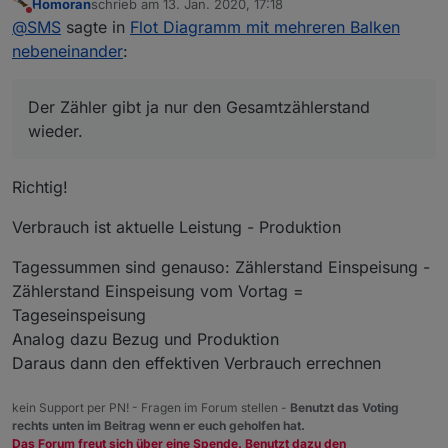
Homoran
schrieb am
13. Jan. 2020, 17:18
wie bekommst du die Werte für Verbrauch und Bezug?
zuletzt editiert von
Nicht stören
@
SMS
sagte in
Flot Diagramm mit mehreren Balken
Der Zähler gibt ja nur den Gesamtzählerstand wieder.
nebeneinander
:
Der Zähler gibt ja nur den Gesamtzählerstand
wieder.
Richtig!
Verbrauch ist aktuelle Leistung - Produktion
Tagessummen sind genauso: Zählerstand Einspeisung -
Zählerstand Einspeisung vom Vortag =
Tageseinspeisung
Analog dazu Bezug und Produktion
Daraus dann den effektiven Verbrauch errechnen
kein Support per PN! - Fragen im Forum stellen -
Benutzt das Voting
rechts unten im Beitrag wenn er euch geholfen hat.
Das Forum freut sich über eine Spende. Benutzt dazu den