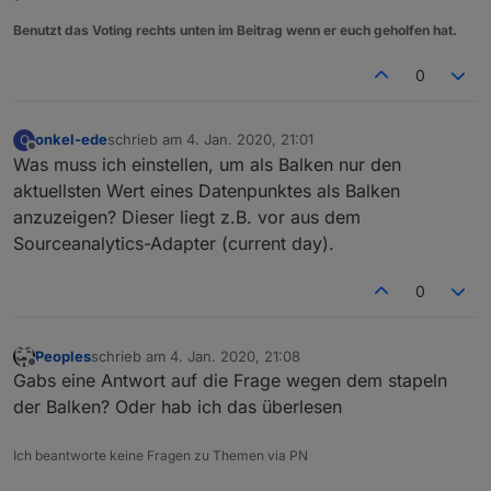
Benutzt das Voting rechts unten im Beitrag wenn er euch geholfen hat.
0
onkel-ede
schrieb am
4. Jan. 2020, 21:01
O
zuletzt editiert von
Offline
Was muss ich einstellen, um als Balken nur den
aktuellsten Wert eines Datenpunktes als Balken
anzuzeigen? Dieser liegt z.B. vor aus dem
Sourceanalytics-Adapter (current day).
0
Peoples
schrieb am
4. Jan. 2020, 21:08
zuletzt editiert von
Offline
Gabs eine Antwort auf die Frage wegen dem stapeln
der Balken? Oder hab ich das überlesen
Ich beantworte keine Fragen zu Themen via PN