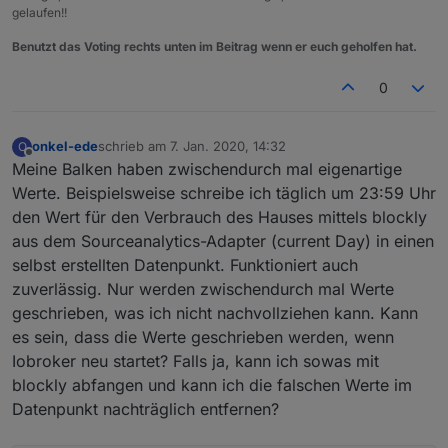
gelaufen!!
Benutzt das Voting rechts unten im Beitrag wenn er euch geholfen hat.
0
onkel-ede
schrieb am
7. Jan. 2020, 14:32
O
zuletzt editiert von
Offline
Meine Balken haben zwischendurch mal eigenartige
Werte. Beispielsweise schreibe ich täglich um 23:59 Uhr
den Wert für den Verbrauch des Hauses mittels blockly
aus dem Sourceanalytics-Adapter (current Day) in einen
selbst erstellten Datenpunkt. Funktioniert auch
zuverlässig. Nur werden zwischendurch mal Werte
geschrieben, was ich nicht nachvollziehen kann. Kann
es sein, dass die Werte geschrieben werden, wenn
Iobroker neu startet? Falls ja, kann ich sowas mit
blockly abfangen und kann ich die falschen Werte im
Datenpunkt nachträglich entfernen?