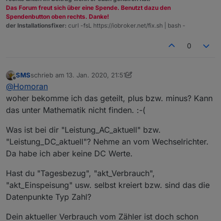
Das Forum freut sich über eine Spende. Benutzt dazu den
Spendenbutton oben rechts. Danke!
der Installationsfixer:
curl -fsL https://iobroker.net/fix.sh | bash -
0
SMS
schrieb am
13. Jan. 2020, 21:51
zuletzt editiert von SMS
Offline
@
Homoran
woher bekomme ich das geteilt, plus bzw. minus? Kann
das unter Mathematik nicht finden. :-(
Was ist bei dir "Leistung_AC_aktuell" bzw.
"Leistung_DC_aktuell"? Nehme an vom Wechselrichter.
Da habe ich aber keine DC Werte.
Hast du "Tagesbezug", "akt_Verbrauch",
"akt_Einspeisung" usw. selbst kreiert bzw. sind das die
Datenpunkte Typ Zahl?
Dein aktueller Verbrauch vom Zähler ist doch schon