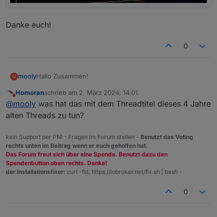
Danke euch!
0
Hallo Zusammen!
mooly
M
Homoran
schrieb am
2. März 2024, 14:01
Der Thread ist zwar schon alt aber ich Versuchs mal.
zuletzt editiert von
Nicht stören
@
mooly
was hat das mit dem Threadtitel dieses 4 Jahre
Habe gerade meinen aktuellen Stromverbrauch in Watt
alten Threads zu tun?
visualisiert. Aktuell greife ich quasi alle 60 Sekunden ab.
Ich würde gerne die Kurve etwas anschaulicher
kein Support per PN! - Fragen im Forum stellen -
Benutzt das Voting
machen. Auch die Skalierung der y Achse gefällt mir
rechts unten im Beitrag wenn er euch geholfen hat.
nicht, weil Ausschläge so heftig angezeigt werden.
Hat jemand einen Tipp wie ich die Darstellung
Das Forum freut sich über eine Spende. Benutzt dazu den
homogener aufbauen kann? Freue mich auf alle Tipps!
Spendenbutton oben rechts. Danke!
der Installationsfixer:
curl -fsL https://iobroker.net/fix.sh | bash -
0