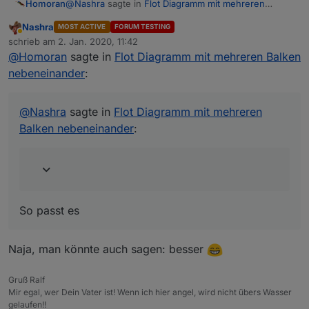
@
Nashra
sagte in
Flot Diagramm mit mehreren
Homoran
Balken nebeneinander
:
Nashra
MOST ACTIVE
FORUM TESTING
Abwesend
Damit lässt sich sicher vieles
einfacher
schrieb am
2. Jan. 2020, 11:42
zuletzt editiert von
anzeigen.
@
Homoran
sagte in
Flot Diagramm mit mehreren Balken
So passt es
nebeneinander
:
@
Nashra
sagte in
Flot Diagramm mit mehreren
Balken nebeneinander
:
So passt es
Naja, man könnte auch sagen: besser
Gruß Ralf
Mir egal, wer Dein Vater ist! Wenn ich hier angel, wird nicht übers Wasser
gelaufen!!