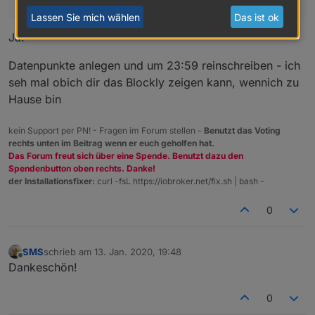
Lassen Sie mich wählen
Das ist ok
Ja!
Datenpunkte anlegen und um 23:59 reinschreiben - ich
seh mal obich dir das Blockly zeigen kann, wennich zu
Hause bin
kein Support per PN! - Fragen im Forum stellen -
Benutzt das Voting
rechts unten im Beitrag wenn er euch geholfen hat.
Das Forum freut sich über eine Spende. Benutzt dazu den
Spendenbutton oben rechts. Danke!
der Installationsfixer:
curl -fsL https://iobroker.net/fix.sh | bash -
0
SMS
schrieb am
13. Jan. 2020, 19:48
zuletzt editiert von
Offline
Dankeschön!
0