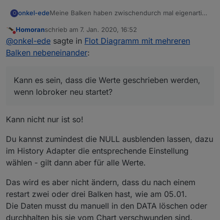
Meine Balken haben zwischendurch mal eigenartige
onkel-ede
O
Werte. Beispielsweise schreibe ich täglich um 23:59
Homoran
schrieb am
7. Jan. 2020, 16:52
Uhr den Wert für den Verbrauch des Hauses mittels
zuletzt editiert von
Nicht stören
@
onkel-ede
sagte in
Flot Diagramm mit mehreren
blockly aus dem Sourceanalytics-Adapter (current
Day) in einen selbst erstellten Datenpunkt.
Balken nebeneinander
:
Funktioniert auch zuverlässig. Nur werden
zwischendurch mal Werte geschrieben, was ich
nicht nachvollziehen kann. Kann es sein, dass die
Kann es sein, dass die Werte geschrieben werden,
Werte geschrieben werden, wenn Iobroker neu
wenn Iobroker neu startet?
startet? Falls ja, kann ich sowas mit blockly
abfangen und kann ich die falschen Werte im
Datenpunkt nachträglich entfernen?
Kann nicht nur ist so!
Du kannst zumindest die NULL ausblenden lassen, dazu
im History Adapter die entsprechende Einstellung
Onkel-Ede
wählen - gilt dann aber für alle Werte.
Das wird es aber nicht ändern, dass du nach einem
restart zwei oder drei Balken hast, wie am 05.01.
Die Daten musst du manuell in den DATA löschen oder
durchhalten bis sie vom Chart verschwunden sind.