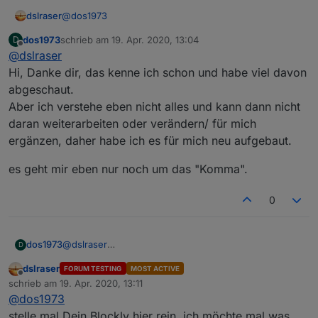
@
dos1973
dslraser
dos1973
schrieb am
19. Apr. 2020, 13:04
D
Ich habe HMIP Fensterdrehgriffe und einfache HMIP
zuletzt editiert von
Offline
@
dslraser
Fenstersensoren gemischt und mache die
Auswertung über die Werteliste. Vielleicht magst Du
Geräte zählen
Hi, Danke dir, das kenne ich schon und habe viel davon
es Dir mal ansehen.
https://forum.iobroker.net/post/346230
abgeschaut.
Und hier das gleiche, zusätzlich mit Alexa Ansage
Aber ich verstehe eben nicht alles und kann dann nicht
https://forum.iobroker.net/post/273976
daran weiterarbeiten oder verändern/ für mich
ergänzen, daher habe ich es für mich neu aufgebaut.
es geht mir eben nur noch um das "Komma".
0
@
dslraser
dos1973
D
Am Ende schreibe ich die Variablen in die
Hi, Danke dir, das kenne ich schon und habe viel
dslraser
FORUM TESTING
MOST ACTIVE
Datenpunkte
davon abgeschaut.
es geht mir eben nur noch um das "Komma".
Offline
schrieb am
19. Apr. 2020, 13:11
Aber ich verstehe eben nicht alles und kann dann
zuletzt editiert von
@
dos1973
nicht daran weiterarbeiten oder verändern/ für mich
ergänzen, daher habe ich es für mich neu aufgebaut.
stelle mal Dein Blockly hier rein, ich möchte mal was