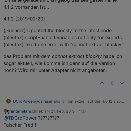
4.1.2 vorhanden ist...
4.1.2 (2019-02-20)
(jkuehner) Updated the blockly to the latest code
(bleufox) scriptEnabled variables not only for experts
(bleufox) fixed one error with "cannot extract blockly"
das Problem mit dem
cannot extract blockly
habe ich
sogar aktuell, wie komme ich denn auf die Version
hoch? Wird mir unter Adapter nicht angeboten.
0
@
dslraser
aha ich bin aktuell auf der 4.0.12 also
TDCroPower
T
ist es eine Beta?
rantanplan
schrieb am
21. Feb. 2019, 14:37
Habe ich merkbare Nachteile, wenn ich runter
Ein Bug habe ich wohl in 4.0.12 gefunden, wenn
zuletzt editiert von
Offline
@
TDCroPower
?????????
zur 3.6.4 gehe?
man im Trigger ein 2tes Objekt hinzufügt und es
danach wieder entfernen will bleibt es als
Löschen kann ich es dann nur, wenn ich im
Falscher Fred!!!
unlöschbarer
shadow
im Hintergrund.
Export den Shadow Teil unten löschen und