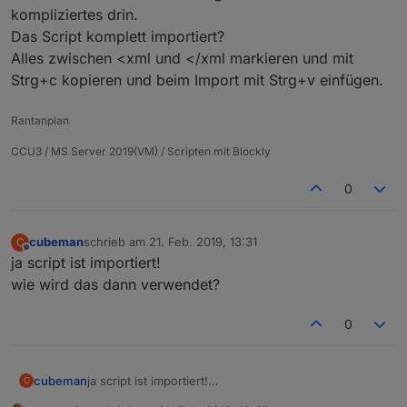
kompliziertes drin.
Das Script komplett importiert?
Alles zwischen <xml und </xml markieren und mit
Strg+c kopieren und beim Import mit Strg+v einfügen.
Rantanplan
CCU3 / MS Server 2019(VM) / Scripten mit Blockly
0
cubeman
schrieb am
21. Feb. 2019, 13:31
C
zuletzt editiert von
Offline
ja script ist importiert!
wie wird das dann verwendet?
0
cubeman
ja script ist importiert!
C
wie wird das dann verwendet?