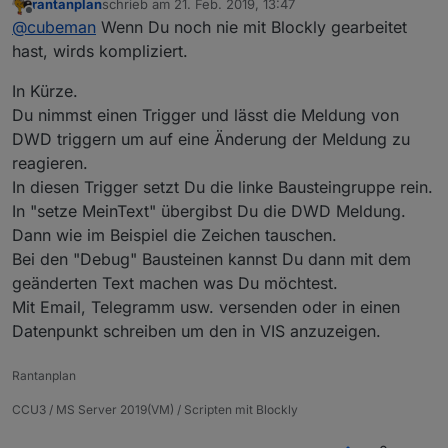
rantanplan
schrieb am
21. Feb. 2019, 13:47
zuletzt editiert von
Offline
@
cubeman
Wenn Du noch nie mit Blockly gearbeitet
hast, wirds kompliziert.
In Kürze.
Du nimmst einen Trigger und lässt die Meldung von
DWD triggern um auf eine Änderung der Meldung zu
reagieren.
In diesen Trigger setzt Du die linke Bausteingruppe rein.
In "setze MeinText" übergibst Du die DWD Meldung.
Dann wie im Beispiel die Zeichen tauschen.
Bei den "Debug" Bausteinen kannst Du dann mit dem
geänderten Text machen was Du möchtest.
Mit Email, Telegramm usw. versenden oder in einen
Datenpunkt schreiben um den in VIS anzuzeigen.
Rantanplan
CCU3 / MS Server 2019(VM) / Scripten mit Blockly