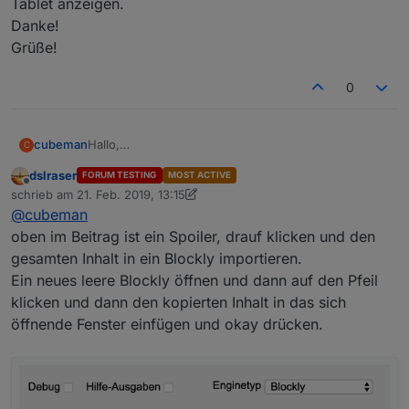
Tablet anzeigen.
Danke!
Grüße!
0
cubeman
Hallo,
C
ich bin relativ neu im Thema Blockly.
dslraser
FORUM TESTING
MOST ACTIVE
Wie kann ich das importieren und nutzen?
Offline
schrieb am
21. Feb. 2019, 13:15
Ich müsste auch die Wetterdaten des DWD auf
zuletzt editiert von dslraser
@
cubeman
meinem Tablet anzeigen.
Danke!
oben im Beitrag ist ein Spoiler, drauf klicken und den
Grüße!
gesamten Inhalt in ein Blockly importieren.
Ein neues leere Blockly öffnen und dann auf den Pfeil
klicken und dann den kopierten Inhalt in das sich
öffnende Fenster einfügen und okay drücken.