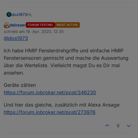
Hi,
dos1973
D
dslraser
FORUM TESTING
MOST ACTIVE
ich versuche ein "letztes Komma" in meinem DP zu
Offline
schrieb am
19. Apr. 2020, 12:35
entfernen, aber egal wo ich ansetze es zerschiesst
zuletzt editiert von
@
dos1973
mir mein Blockly. Es gibt ein Haufen Fenster Status
mein Blockly ist bestimmt nich so elegant wieviele
Script die aber irgendwie nie alles abgedeckt haben,
andere... aber naja ;-)
was ich gerne wollte. Ich also nachfolgendes Blockly
Ich habe HMIP Fensterdrehgriffe und einfache HMIP
ich gehe reagier auf die Trigger der HM Fenstergriffe
und es funktioniert einwandfrei nur habe ich eben ein
und schreibe abhängig davon in variable den Namen
Fenstersensoren gemischt und mache die Auswertung
"letztes Komma" in meinem DP, das ich aus
der Fenster.
über die Werteliste. Vielleicht magst Du es Dir mal
"Perfektionsgründen" gerne weg hätte.
ansehen.
Geräte zählen
https://forum.iobroker.net/post/346230
Und hier das gleiche, zusätzlich mit Alexa Ansage
https://forum.iobroker.net/post/273976
0