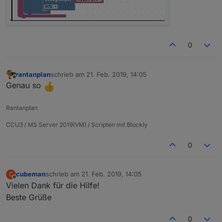
0
rantanplan
schrieb am
21. Feb. 2019, 14:05
zuletzt editiert von
Offline
Genau so
Rantanplan
CCU3 / MS Server 2019(VM) / Scripten mit Blockly
0
cubeman
schrieb am
21. Feb. 2019, 14:05
C
zuletzt editiert von
Offline
Vielen Dank für die Hilfe!
Beste Grüße
0