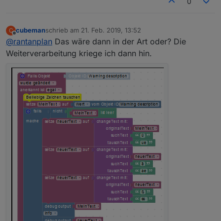
0
cubeman
schrieb am
21. Feb. 2019, 13:52
C
zuletzt editiert von
Offline
@
rantanplan
Das wäre dann in der Art oder? Die
Weiterverarbeitung kriege ich dann hin.