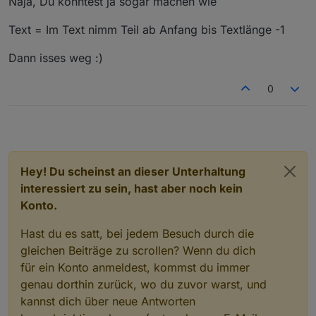
Naja, Du könntest ja sogar machen wie
Script die aber irgendwie nie alles abgedeckt haben,
andere... aber naja ;-)
was ich gerne wollte. Ich also nachfolgendes Blockly
ich gehe reagier auf die Trigger der HM Fenstergriffe
Text = Im Text nimm Teil ab Anfang bis Textlänge -1
und es funktioniert einwandfrei nur habe ich eben ein
und schreibe abhängig davon in variable den Namen
"letztes Komma" in meinem DP, das ich aus
der Fenster.
Dann isses weg :)
"Perfektionsgründen" gerne weg hätte.
0
Hey! Du scheinst an dieser Unterhaltung
interessiert zu sein, hast aber noch kein
Konto.
Hast du es satt, bei jedem Besuch durch die
gleichen Beiträge zu scrollen? Wenn du dich
für ein Konto anmeldest, kommst du immer
genau dorthin zurück, wo du zuvor warst, und
kannst dich über neue Antworten