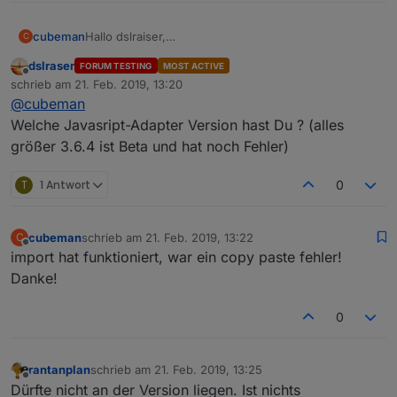
cubeman
Hallo dslraiser,
C
bekomme diese Meldung
dslraser
FORUM TESTING
MOST ACTIVE
Offline
schrieb am
21. Feb. 2019, 13:20
zuletzt editiert von
@
cubeman
Welche Javasript-Adapter Version hast Du ? (alles
größer 3.6.4 ist Beta und hat noch Fehler)
T
1 Antwort
0
cubeman
schrieb am
21. Feb. 2019, 13:22
C
zuletzt editiert von
Offline
import hat funktioniert, war ein copy paste fehler!
Danke!
0
rantanplan
schrieb am
21. Feb. 2019, 13:25
zuletzt editiert von
Offline
Dürfte nicht an der Version liegen. Ist nichts