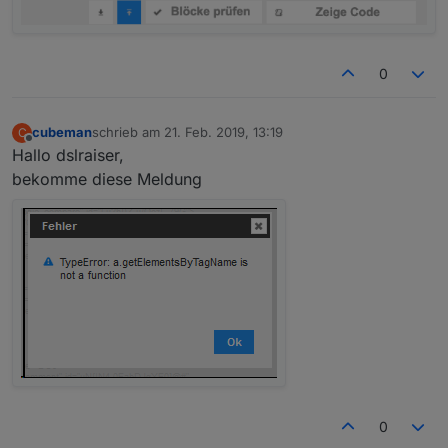
0
cubeman
schrieb am
21. Feb. 2019, 13:19
C
zuletzt editiert von
Offline
Hallo dslraiser,
bekomme diese Meldung
0