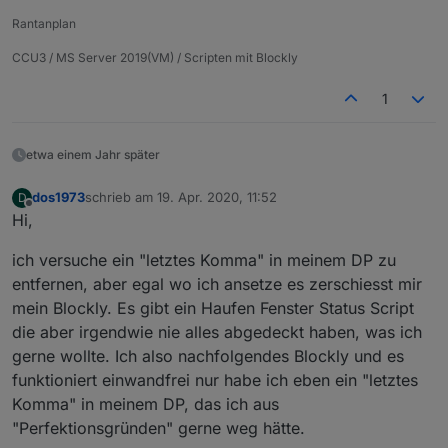
meinen Blockly Code wieder importiere.
edit:
Rantanplan
ich sehe gerade im changelog das seit gestern
eine 4.1.2 vorhanden ist...
4.1.2 (2019-02-20)
CCU3 / MS Server 2019(VM) / Scripten mit Blockly
(jkuehner) Updated the blockly to the latest code
1
(bleufox) scriptEnabled variables not only for
experts
das Problem mit dem
cannot extract blockly
habe
(bleufox) fixed one error with "cannot extract
ich sogar aktuell, wie komme ich denn auf die
etwa einem Jahr später
blockly"
Version hoch? Wird mir unter Adapter nicht
angeboten.
dos1973
schrieb am
19. Apr. 2020, 11:52
D
zuletzt editiert von
Offline
Hi,
ich versuche ein "letztes Komma" in meinem DP zu
entfernen, aber egal wo ich ansetze es zerschiesst mir
mein Blockly. Es gibt ein Haufen Fenster Status Script
die aber irgendwie nie alles abgedeckt haben, was ich
gerne wollte. Ich also nachfolgendes Blockly und es
funktioniert einwandfrei nur habe ich eben ein "letztes
Komma" in meinem DP, das ich aus
"Perfektionsgründen" gerne weg hätte.