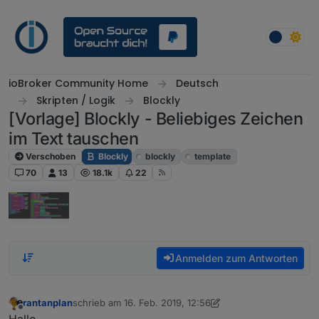
Weiter zum Inhalt
ioBroker Community Home
Deutsch
Skripten / Logik
Blockly
[Vorlage] Blockly - Beliebiges Zeichen
im Text tauschen
Verschoben
Blockly
blockly
template
70
13
18.1k
22
Anmelden zum Antworten
rantanplan
schrieb am
16. Feb. 2019, 12:56
zuletzt editiert von rantanplan
8. Okt. 2021, 11:06
Offline