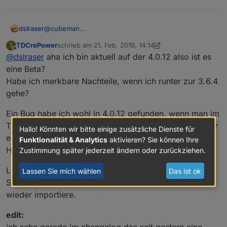
dslraser
@
cubeman
Welche Javasript-Adapter Version hast Du ? (alles
TDCroPower
schrieb am
21. Feb. 2019, 14:14
T
größer 3.6.4 ist Beta und hat noch Fehler)
zuletzt editiert von TDCroPower
Offline
@
dslraser
aha ich bin aktuell auf der 4.0.12 also ist es
eine Beta?
Habe ich merkbare Nachteile, wenn ich runter zur 3.6.4
gehe?
Ein Bug habe ich wohl in 4.0.12 gefunden, wenn man im
Trigger ein 2tes Objekt hinzufügt und es danach wieder
Hallo! Könnten wir bitte einige zusätzliche Dienste für
entfernen will bleibt es als unlöschbarer
shadow
im
Funktionalität & Analytics
aktivieren? Sie können Ihre
Hintergrund.
Zustimmung später jederzeit ändern oder zurückziehen.
Löschen kann ich es dann nur, wenn ich im Export den
Lassen Sie mich wählen
Das ist ok
Shadow Teil unten löschen und meinen Blockly Code
wieder importiere.
edit:
ich sehe gerade im changelog das seit gestern eine