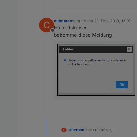
cubeman
schrieb am
21. Feb. 2019, 13:19
C
zuletzt editiert von
Hallo dslraiser,
Offline
bekomme diese Meldung
cubeman
Hallo dslraiser,
C
bekomme diese Meldung