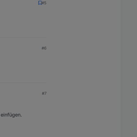
#5
#6
#7
 einfügen.