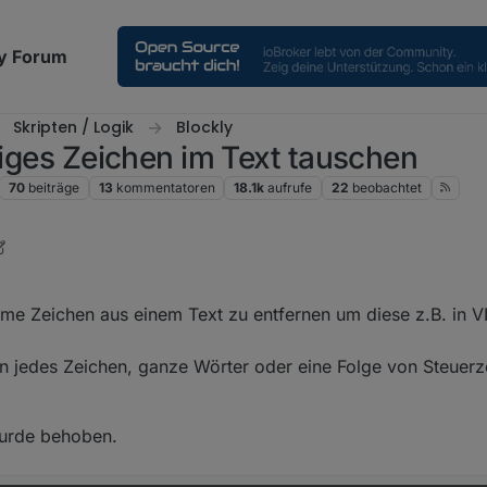
y Forum
Skripten / Logik
Blockly
biges Zeichen im Text tauschen
70
beiträge
13
kommentatoren
18.1k
aufrufe
22
beobachtet
 Okt. 2021, 11:06
me Zeichen aus einem Text zu entfernen um diese z.B. in VI
n jedes Zeichen, ganze Wörter oder eine Folge von Steuer
urde behoben.