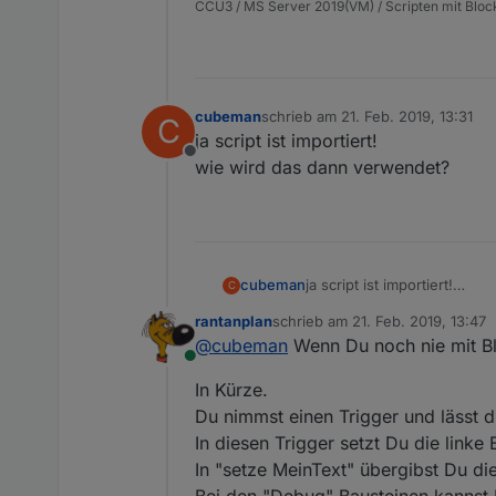
CCU3 / MS Server 2019(VM) / Scripten mit Bloc
cubeman
schrieb am
21. Feb. 2019, 13:31
C
zuletzt editiert von
ja script ist importiert!
Offline
wie wird das dann verwendet?
cubeman
ja script ist importiert!
C
wie wird das dann verwend
rantanplan
schrieb am
21. Feb. 2019, 13:47
zuletzt editiert von
@
cubeman
Wenn Du noch nie mit Blo
Online
In Kürze.
Du nimmst einen Trigger und lässt 
In diesen Trigger setzt Du die linke
In "setze MeinText" übergibst Du d