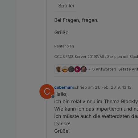
Spoiler
Bei Fragen, fragen.
Grüße
Rantanplan
CCU3 / MS Server 2019(VM) / Scripten mit Bloc
R
6 Antworten
Letzte An
cubeman
schrieb am
21. Feb. 2019, 13:13
C
zuletzt editiert von
Hallo,
Offline
ich bin relativ neu im Thema Blockly
Wie kann ich das importieren und n
Ich müsste auch die Wetterdaten d
Danke!
Grüße!