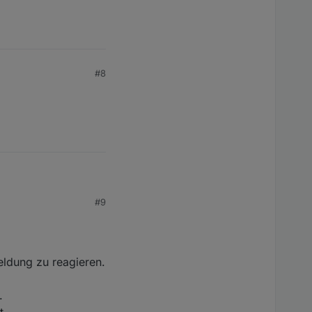
#8
#9
ldung zu reagieren.
.