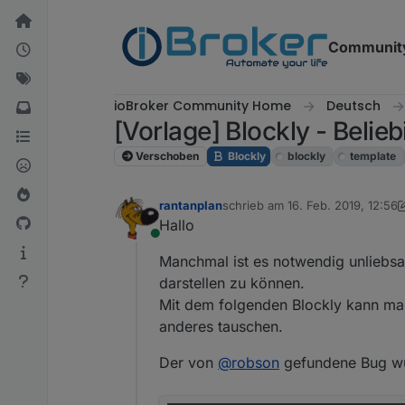
Weiter zum Inhalt
Communit
ioBroker Community Home
Deutsch
[Vorlage] Blockly - Belie
Verschoben
Blockly
blockly
template
rantanplan
schrieb am
16. Feb. 2019, 12:56
zuletzt editiert von rantanplan
8.
Hallo
Online
Manchmal ist es notwendig unliebsa
darstellen zu können.
Mit dem folgenden Blockly kann ma
anderes tauschen.
Der von
@
robson
gefundene Bug w