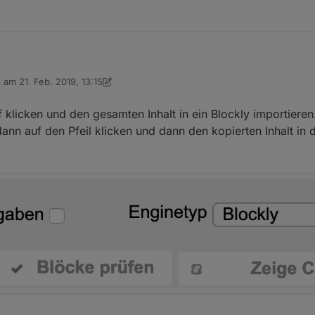
 Blockly.
b am
21. Feb. 2019, 13:15
en und nutzen?
 editiert von dslraser
rdaten des DWD auf meinem Tablet anzeigen.
uf klicken und den gesamten Inhalt in ein Blockly importieren
ann auf den Pfeil klicken und dann den kopierten Inhalt in 