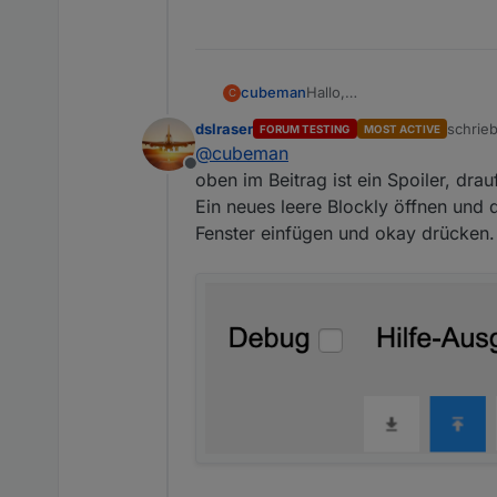
cubeman
Hallo,
C
ich bin relativ neu im Thema
dslraser
schrie
FORUM TESTING
MOST ACTIVE
Wie kann ich das importier
zuletzt
@
cubeman
Ich müsste auch die Wette
Offline
Danke!
oben im Beitrag ist ein Spoiler, dra
Grüße!
Ein neues leere Blockly öffnen und d
Fenster einfügen und okay drücken.