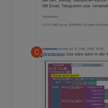
Bei den "Debug" Bausteinen kannst
Mit Email, Telegramm usw. versende
Rantanplan
CCU3 / MS Server 2019(VM) / Scripten mit Bloc
cubeman
schrieb am
21. Feb. 2019, 13:52
C
zuletzt editiert von
@
rantanplan
Das wäre dann in der Ar
Offline