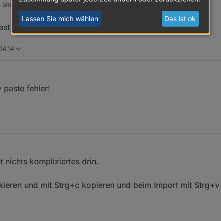
b am
21. Feb. 2019, 13:20
 editiert von
Lassen Sie mich wählen
Das ist ok
t Du ? (alles größer 3.6.4 ist Beta und hat noch Fehler)
 14:14
 paste fehler!
t nichts kompliziertes drin.
ieren und mit Strg+c kopieren und beim Import mit Strg+v