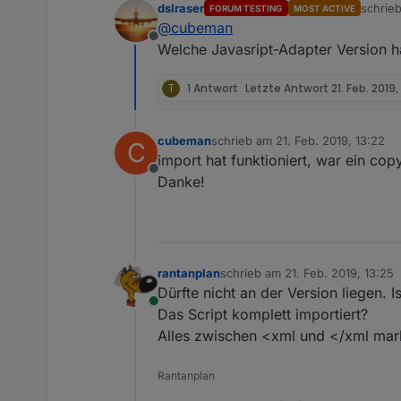
dslraser
schrie
FORUM TESTING
MOST ACTIVE
zuletzt
@
cubeman
Offline
Welche Javasript-Adapter Version has
T
1 Antwort
Letzte Antwort
21. Feb. 2019,
cubeman
schrieb am
21. Feb. 2019, 13:22
C
zuletzt editiert von
import hat funktioniert, war ein copy
Offline
Danke!
rantanplan
schrieb am
21. Feb. 2019, 13:25
zuletzt editiert von
Dürfte nicht an der Version liegen. Is
Online
Das Script komplett importiert?
Alles zwischen <xml und </xml mark
Rantanplan