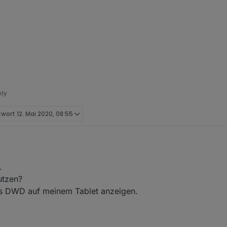
kly
twort
12. Mai 2020, 08:55
.
utzen?
es DWD auf meinem Tablet anzeigen.