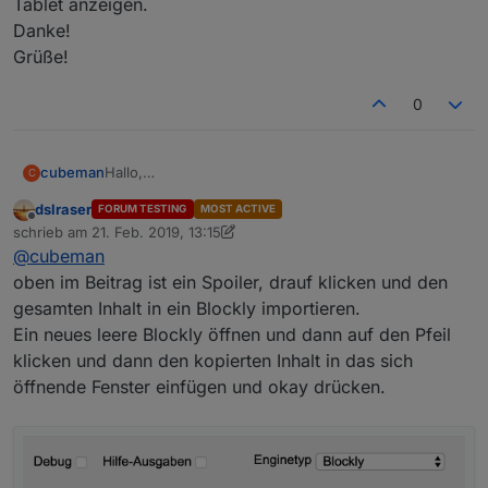
Tablet anzeigen.
Danke!
Grüße!
0
cubeman
Hallo,
C
ich bin relativ neu im Thema Blockly.
dslraser
FORUM TESTING
MOST ACTIVE
Wie kann ich das importieren und nutzen?
Offline
schrieb am
21. Feb. 2019, 13:15
Ich müsste auch die Wetterdaten des DWD auf
zuletzt editiert von dslraser
@
cubeman
meinem Tablet anzeigen.
Danke!
oben im Beitrag ist ein Spoiler, drauf klicken und den
Grüße!
gesamten Inhalt in ein Blockly importieren.
Ein neues leere Blockly öffnen und dann auf den Pfeil
klicken und dann den kopierten Inhalt in das sich
öffnende Fenster einfügen und okay drücken.