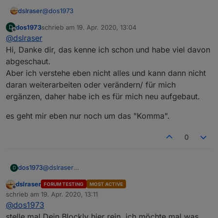
@
dos1973
dslraser
dos1973
schrieb am
19. Apr. 2020, 13:04
D
Ich habe HMIP Fensterdrehgriffe und einfache HMIP
zuletzt editiert von
Offline
@
dslraser
Fenstersensoren gemischt und mache die
Auswertung über die Werteliste. Vielleicht magst Du
Geräte zählen
Hi, Danke dir, das kenne ich schon und habe viel davon
es Dir mal ansehen.
https://forum.iobroker.net/post/346230
abgeschaut.
Und hier das gleiche, zusätzlich mit Alexa Ansage
Aber ich verstehe eben nicht alles und kann dann nicht
https://forum.iobroker.net/post/273976
daran weiterarbeiten oder verändern/ für mich
ergänzen, daher habe ich es für mich neu aufgebaut.
es geht mir eben nur noch um das "Komma".
0
@
dslraser
dos1973
D
Am Ende schreibe ich die Variablen in die
Hi, Danke dir, das kenne ich schon und habe viel
dslraser
FORUM TESTING
MOST ACTIVE
Datenpunkte
davon abgeschaut.
es geht mir eben nur noch um das "Komma".
Offline
schrieb am
19. Apr. 2020, 13:11
Aber ich verstehe eben nicht alles und kann dann
zuletzt editiert von
@
dos1973
nicht daran weiterarbeiten oder verändern/ für mich
ergänzen, daher habe ich es für mich neu aufgebaut.
stelle mal Dein Blockly hier rein, ich möchte mal was