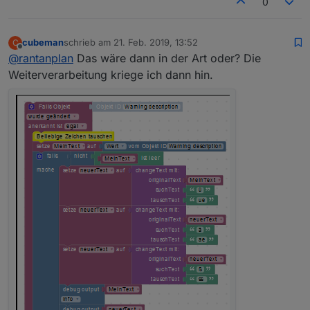
0
cubeman
schrieb am
21. Feb. 2019, 13:52
C
zuletzt editiert von
Offline
@
rantanplan
Das wäre dann in der Art oder? Die
Weiterverarbeitung kriege ich dann hin.