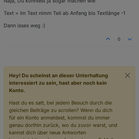
Naja, Du könntest ja sogar machen wie
Script die aber irgendwie nie alles abgedeckt haben,
andere... aber naja ;-)
was ich gerne wollte. Ich also nachfolgendes Blockly
ich gehe reagier auf die Trigger der HM Fenstergriffe
Text = Im Text nimm Teil ab Anfang bis Textlänge -1
und es funktioniert einwandfrei nur habe ich eben ein
und schreibe abhängig davon in variable den Namen
"letztes Komma" in meinem DP, das ich aus
der Fenster.
Dann isses weg :)
"Perfektionsgründen" gerne weg hätte.
0
Hey! Du scheinst an dieser Unterhaltung
interessiert zu sein, hast aber noch kein
Konto.
Hast du es satt, bei jedem Besuch durch die
gleichen Beiträge zu scrollen? Wenn du dich
für ein Konto anmeldest, kommst du immer
genau dorthin zurück, wo du zuvor warst, und
kannst dich über neue Antworten