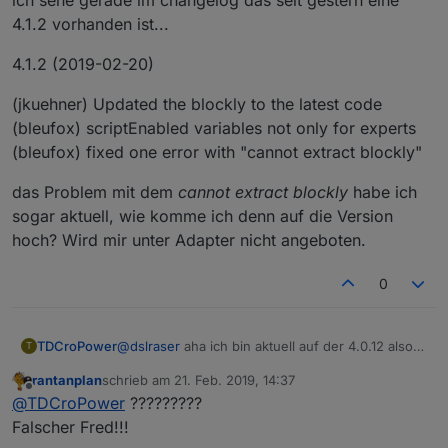
4.1.2 vorhanden ist...
4.1.2 (2019-02-20)
(jkuehner) Updated the blockly to the latest code
(bleufox) scriptEnabled variables not only for experts
(bleufox) fixed one error with "cannot extract blockly"
das Problem mit dem
cannot extract blockly
habe ich
sogar aktuell, wie komme ich denn auf die Version
hoch? Wird mir unter Adapter nicht angeboten.
0
@
dslraser
aha ich bin aktuell auf der 4.0.12 also
TDCroPower
T
ist es eine Beta?
rantanplan
schrieb am
21. Feb. 2019, 14:37
Habe ich merkbare Nachteile, wenn ich runter
Ein Bug habe ich wohl in 4.0.12 gefunden, wenn
zuletzt editiert von
Offline
@
TDCroPower
?????????
zur 3.6.4 gehe?
man im Trigger ein 2tes Objekt hinzufügt und es
danach wieder entfernen will bleibt es als
Löschen kann ich es dann nur, wenn ich im
Falscher Fred!!!
unlöschbarer
shadow
im Hintergrund.
Export den Shadow Teil unten löschen und