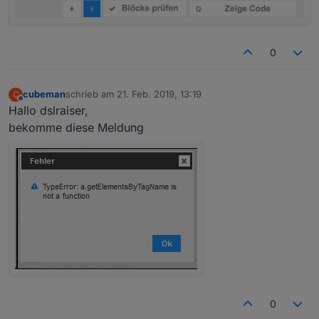
0
cubeman
schrieb am
21. Feb. 2019, 13:19
C
zuletzt editiert von
Offline
Hallo dslraiser,
bekomme diese Meldung
0