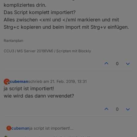
kompliziertes drin.
Das Script komplett importiert?
Alles zwischen <xml und </xml markieren und mit
Strg+c kopieren und beim Import mit Strg+v einfügen.
Rantanplan
CCU3 / MS Server 2019(VM) / Scripten mit Blockly
0
cubeman
schrieb am
21. Feb. 2019, 13:31
C
zuletzt editiert von
Offline
ja script ist importiert!
wie wird das dann verwendet?
0
cubeman
ja script ist importiert!
C
wie wird das dann verwendet?