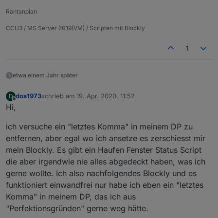
meinen Blockly Code wieder importiere.
edit:
Rantanplan
ich sehe gerade im changelog das seit gestern
eine 4.1.2 vorhanden ist...
4.1.2 (2019-02-20)
CCU3 / MS Server 2019(VM) / Scripten mit Blockly
(jkuehner) Updated the blockly to the latest code
1
(bleufox) scriptEnabled variables not only for
experts
das Problem mit dem
cannot extract blockly
habe
(bleufox) fixed one error with "cannot extract
ich sogar aktuell, wie komme ich denn auf die
etwa einem Jahr später
blockly"
Version hoch? Wird mir unter Adapter nicht
angeboten.
dos1973
schrieb am
19. Apr. 2020, 11:52
D
zuletzt editiert von
Offline
Hi,
ich versuche ein "letztes Komma" in meinem DP zu
entfernen, aber egal wo ich ansetze es zerschiesst mir
mein Blockly. Es gibt ein Haufen Fenster Status Script
die aber irgendwie nie alles abgedeckt haben, was ich
gerne wollte. Ich also nachfolgendes Blockly und es
funktioniert einwandfrei nur habe ich eben ein "letztes
Komma" in meinem DP, das ich aus
"Perfektionsgründen" gerne weg hätte.