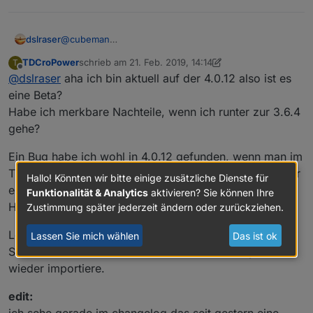
dslraser
@
cubeman
Welche Javasript-Adapter Version hast Du ? (alles
TDCroPower
schrieb am
21. Feb. 2019, 14:14
T
größer 3.6.4 ist Beta und hat noch Fehler)
zuletzt editiert von TDCroPower
Offline
@
dslraser
aha ich bin aktuell auf der 4.0.12 also ist es
eine Beta?
Habe ich merkbare Nachteile, wenn ich runter zur 3.6.4
gehe?
Ein Bug habe ich wohl in 4.0.12 gefunden, wenn man im
Trigger ein 2tes Objekt hinzufügt und es danach wieder
Hallo! Könnten wir bitte einige zusätzliche Dienste für
entfernen will bleibt es als unlöschbarer
shadow
im
Funktionalität & Analytics
aktivieren? Sie können Ihre
Hintergrund.
Zustimmung später jederzeit ändern oder zurückziehen.
Löschen kann ich es dann nur, wenn ich im Export den
Lassen Sie mich wählen
Das ist ok
Shadow Teil unten löschen und meinen Blockly Code
wieder importiere.
edit:
ich sehe gerade im changelog das seit gestern eine