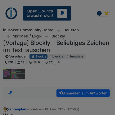
Weiter zum Inhalt
ioBroker Community Home
Deutsch
Skripten / Logik
Blockly
[Vorlage] Blockly - Beliebiges Zeichen
im Text tauschen
Verschoben
Blockly
blockly
template
70
13
18.1k
22
Anmelden zum Antworten
rantanplan
schrieb am
16. Feb. 2019, 12:56
zuletzt editiert von rantanplan
8. Okt. 2021, 11:06
Offline