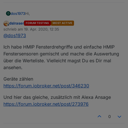
Hi,
dos1973
D
dslraser
FORUM TESTING
MOST ACTIVE
ich versuche ein "letztes Komma" in meinem DP zu
Offline
schrieb am
19. Apr. 2020, 12:35
entfernen, aber egal wo ich ansetze es zerschiesst
zuletzt editiert von
@
dos1973
mir mein Blockly. Es gibt ein Haufen Fenster Status
mein Blockly ist bestimmt nich so elegant wieviele
Script die aber irgendwie nie alles abgedeckt haben,
andere... aber naja ;-)
was ich gerne wollte. Ich also nachfolgendes Blockly
Ich habe HMIP Fensterdrehgriffe und einfache HMIP
ich gehe reagier auf die Trigger der HM Fenstergriffe
und es funktioniert einwandfrei nur habe ich eben ein
und schreibe abhängig davon in variable den Namen
Fenstersensoren gemischt und mache die Auswertung
"letztes Komma" in meinem DP, das ich aus
der Fenster.
über die Werteliste. Vielleicht magst Du es Dir mal
"Perfektionsgründen" gerne weg hätte.
ansehen.
Geräte zählen
https://forum.iobroker.net/post/346230
Und hier das gleiche, zusätzlich mit Alexa Ansage
https://forum.iobroker.net/post/273976
0