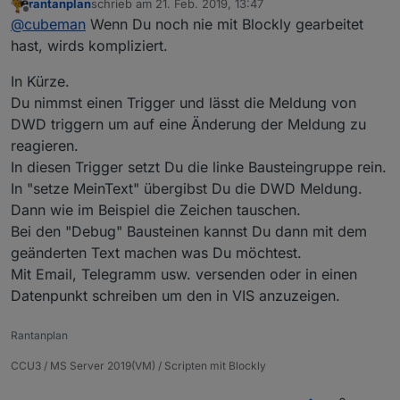
rantanplan
schrieb am
21. Feb. 2019, 13:47
zuletzt editiert von
Offline
@
cubeman
Wenn Du noch nie mit Blockly gearbeitet
hast, wirds kompliziert.
In Kürze.
Du nimmst einen Trigger und lässt die Meldung von
DWD triggern um auf eine Änderung der Meldung zu
reagieren.
In diesen Trigger setzt Du die linke Bausteingruppe rein.
In "setze MeinText" übergibst Du die DWD Meldung.
Dann wie im Beispiel die Zeichen tauschen.
Bei den "Debug" Bausteinen kannst Du dann mit dem
geänderten Text machen was Du möchtest.
Mit Email, Telegramm usw. versenden oder in einen
Datenpunkt schreiben um den in VIS anzuzeigen.
Rantanplan
CCU3 / MS Server 2019(VM) / Scripten mit Blockly