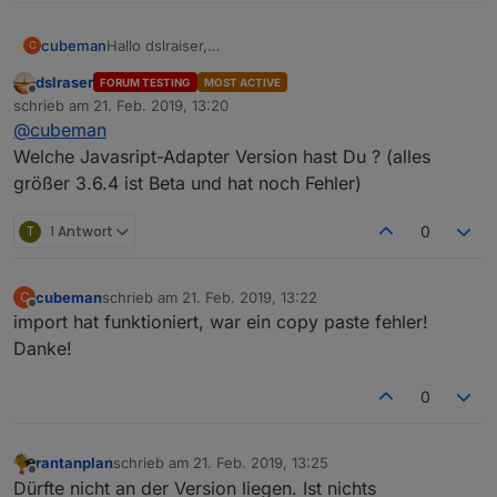
cubeman
Hallo dslraiser,
C
bekomme diese Meldung
dslraser
FORUM TESTING
MOST ACTIVE
Offline
schrieb am
21. Feb. 2019, 13:20
zuletzt editiert von
@
cubeman
Welche Javasript-Adapter Version hast Du ? (alles
größer 3.6.4 ist Beta und hat noch Fehler)
T
1 Antwort
0
cubeman
schrieb am
21. Feb. 2019, 13:22
C
zuletzt editiert von
Offline
import hat funktioniert, war ein copy paste fehler!
Danke!
0
rantanplan
schrieb am
21. Feb. 2019, 13:25
zuletzt editiert von
Offline
Dürfte nicht an der Version liegen. Ist nichts