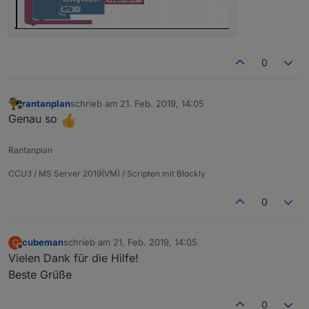
0
rantanplan
schrieb am
21. Feb. 2019, 14:05
zuletzt editiert von
Offline
Genau so
Rantanplan
CCU3 / MS Server 2019(VM) / Scripten mit Blockly
0
cubeman
schrieb am
21. Feb. 2019, 14:05
C
zuletzt editiert von
Offline
Vielen Dank für die Hilfe!
Beste Grüße
0