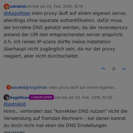
Freischaltungen
:
astrakid
schrieb am
23. Feb. 2019, 10:14
A
zuletzt editiert von
Offline
@
Asgothian
mein proxy läuft auf einem eigenen server,
der 1. punkt würde mittels fail2ban nur auf
fehlverhalten seitens des anwenders relevant
allerdings ohne separate authentifikation. dafür muss
Aus meiner Sicht ist das nur akzeptabel sicher wenn
werden, der 2. wäre durch ein aktuelles
der korrekte DNS genutzt werden, da der reverseproxy
system (iobroker + reverseproxy) halbwegs
anhand der URI den entsprechenden server anspricht.
der Proxy auf eigener Hardware läuft.
überschaubar.
Ob das dann von der Nutzung noch einen höheren
eine Anmeldung auf dem Proxy notwendig ist
d.h. mit reinen IP-scans dürfte meine installation
sehe ich das falsch? klar, das risiko ist höher
WAF als VPN hat halte ich für fraglich.
um diesen nutzen zu können
überhaupt nicht zugänglich sein, da nur der proxy
als unter einsatz eines vpns, aber die
das System mit dem Proxy genau diesen einen
A.
reagiert, aber nicht durchschaltet.
komfortabilität (inkl. bei meinen
Port nach außen offen hat
familienmitgliedern) muss möglichst hoch
der Proxy sicherheitstechnische auf dem
bleiben, um meinem hobby der
neusten Stand gehalten wird.
0
hausautomatisierung nachgehen zu drüfen.
astrakid
@
Asgothian
mein proxy läuft auf einem eigenen
A
server, allerdings ohne separate authentifikation. dafür
Asgothian
schrieb am
23. Feb. 2019, 10:33
DEVELOPER
muss der korrekte DNS genutzt werden, da der
zuletzt editiert von
Offline
@
astrakid
reverseproxy anhand der URI den entsprechenden
server anspricht. d.h. mit reinen IP-scans dürfte meine
Hmm.. verhindert das "korrekten DNS nutzen" nicht die
installation überhaupt nicht zugänglich sein, da nur der
Verwendung auf fremden Rechnern - bei denen kannst
proxy reagiert, aber nicht durchschaltet.
du doch nicht mal eben die DNS Einstellungen
anpassen.