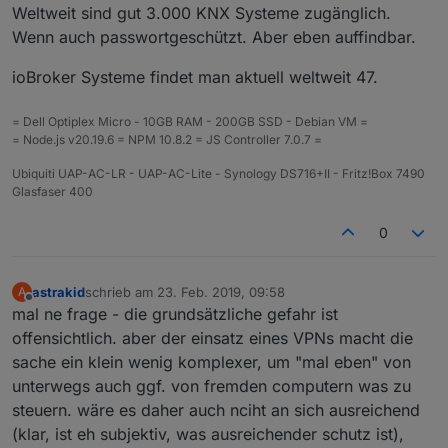
Weltweit sind gut 3.000 KNX Systeme zugänglich.
Wenn auch passwortgeschützt. Aber eben auffindbar.
ioBroker Systeme findet man aktuell weltweit 47.
= Dell Optiplex Micro - 10GB RAM - 200GB SSD - Debian VM =
= Node.js v20.19.6 = NPM 10.8.2 = JS Controller 7.0.7 =
Ubiquiti UAP-AC-LR - UAP-AC-Lite - Synology DS716+II - Fritz!Box 7490
Glasfaser 400
0
astrakid
schrieb am
23. Feb. 2019, 09:58
A
zuletzt editiert von
Offline
mal ne frage - die grundsätzliche gefahr ist
offensichtlich. aber der einsatz eines VPNs macht die
sache ein klein wenig komplexer, um "mal eben" von
unterwegs auch ggf. von fremden computern was zu
steuern. wäre es daher auch nciht an sich ausreichend
(klar, ist eh subjektiv, was ausreichender schutz ist),