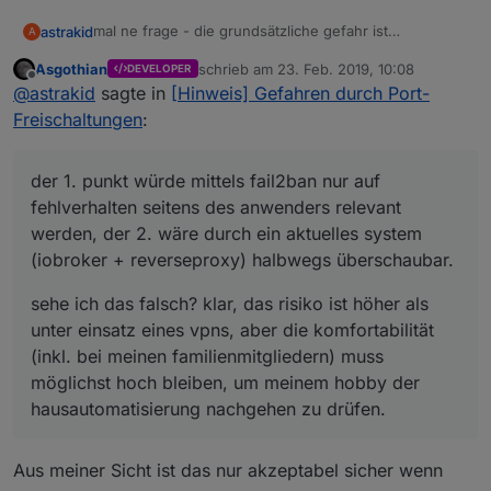
mal ne frage - die grundsätzliche gefahr ist
astrakid
A
offensichtlich. aber der einsatz eines VPNs macht die
Asgothian
schrieb am
23. Feb. 2019, 10:08
DEVELOPER
sache ein klein wenig komplexer, um "mal eben" von
login daten sind vorhanden
zuletzt editiert von
Offline
@
astrakid
sagte in
[Hinweis] Gefahren durch Port-
unterwegs auch ggf. von fremden computern was zu
der 1. punkt würde mittels fail2ban nur auf
eine schwachstelle wird ausgenutzt
steuern. wäre es daher auch nciht an sich
fehlverhalten seitens des anwenders relevant werden,
Freischaltungen
:
ausreichend (klar, ist eh subjektiv, was ausreichender
der 2. wäre durch ein aktuelles system (iobroker +
sehe ich das falsch? klar, das risiko ist höher als unter
schutz ist), einen reverse proxy einzusetzen, der mit
reverseproxy) halbwegs überschaubar.
einsatz eines vpns, aber die komfortabilität (inkl. bei
fail2ban brute-force-attacken automatisch eindämmt?
meinen familienmitgliedern) muss möglichst hoch
der 1. punkt würde mittels fail2ban nur auf
im prinzip gibt es doch nur 2 angriffspunkte:
bleiben, um meinem hobby der hausautomatisierung
fehlverhalten seitens des anwenders relevant
nachgehen zu drüfen.
werden, der 2. wäre durch ein aktuelles system
(iobroker + reverseproxy) halbwegs überschaubar.
sehe ich das falsch? klar, das risiko ist höher als
unter einsatz eines vpns, aber die komfortabilität
(inkl. bei meinen familienmitgliedern) muss
möglichst hoch bleiben, um meinem hobby der
hausautomatisierung nachgehen zu drüfen.
Aus meiner Sicht ist das nur akzeptabel sicher wenn