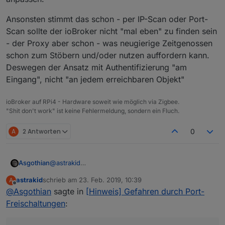
Ansonsten stimmt das schon - per IP-Scan oder Port-
Scan sollte der ioBroker nicht "mal eben" zu finden sein
- der Proxy aber schon - was neugierige Zeitgenossen
schon zum Stöbern und/oder nutzen auffordern kann.
Deswegen der Ansatz mit Authentifizierung "am
Eingang", nicht "an jedem erreichbaren Objekt"
ioBroker auf RPi4 - Hardware soweit wie möglich via Zigbee.
"Shit don't work" ist keine Fehlermeldung, sondern ein Fluch.
A
2 Antworten
0
@
astrakid
Asgothian
Hmm.. verhindert das "korrekten DNS nutzen" nicht
astrakid
schrieb am
23. Feb. 2019, 10:39
A
die Verwendung auf fremden Rechnern - bei denen
Ansonsten stimmt das schon - per IP-Scan oder
zuletzt editiert von
Offline
@
Asgothian
sagte in
[Hinweis] Gefahren durch Port-
kannst du doch nicht mal eben die DNS
Port-Scan sollte der ioBroker nicht "mal eben" zu
Einstellungen anpassen.
finden sein - der Proxy aber schon - was neugierige
Freischaltungen
:
Zeitgenossen schon zum Stöbern und/oder nutzen
auffordern kann. Deswegen der Ansatz mit