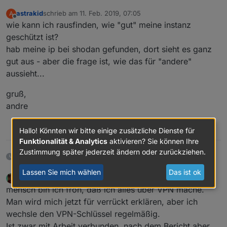
astrakid
schrieb am
11. Feb. 2019, 07:05
A
zuletzt editiert von
Offline
wie kann ich rausfinden, wie "gut" meine instanz
geschützt ist?
hab meine ip bei shodan gefunden, dort sieht es ganz
gut aus - aber die frage ist, wie das für "andere"
aussieht...
gruß,
andre
0
Hallo! Könnten wir bitte einige zusätzliche Dienste für
Funktionalität & Analytics
aktivieren? Sie können Ihre
Zustimmung später jederzeit ändern oder zurückziehen.
7 Tagen später
Lassen Sie mich wählen
Das ist ok
MathiasJ
schrieb am
18. Feb. 2019, 16:17
zuletzt editiert von
Offline
mensch bin ich froh, daß ich alles über VPN mache.
Man wird mich jetzt für verrückt erklären, aber ich
wechsle den VPN-Schlüssel regelmäßig.
Ist zwar mit Arbeit verbunden, nach dem Bericht aber