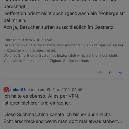
berechtigt.
Hoffentlch bricht nicht auch rgendwann ein "Poltergeist"
bei mr ein.
Ach ja, Besucher surfen ausschließlich im Gastnetz.
IObroker auf dem NUC als VM.
Da ich noch keine Aktoren habe, wird momentan via Radar nur der AB der
Fritzbox ein- und ausgeschaltet.
Welches Smarthome-System es letztendlich wird, weiß ich noch nicht.
Vielleicht kommen auch nur Zigbee-Geräte ins Haus.
0
aleks-83
schrieb am
19. Feb. 2019, 08:46
A
zuletzt editiert von
Offline
Ich halte es ebenso. Alles per VPN.
Ist eben sicherer und einfacher.
Diese Suchmaschine kannte ich bisher auch nicht.
Echt erschreckend wenn man dort mal etwas stöbert...