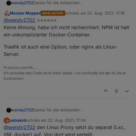
Danke für die Antworten.
wendy2702
Meister Mopper
schrieb am
22. Aug. 2021, 17:18
MOST ACTIVE
@
Meister-Mopper
: habe meine NC mit Apache
zuletzt editiert von
Offline
@
wendy2702
<<<<<<
konfiguriert. Da müsste ich erst auf Nginx
umstellen oder gibt es so einen Manager auch für
@Dr-Bakterius : das mit dem VPN wäre
Keine Ahnung, habe ich nicht recherchiert. NPM ist halt
Apache.
grundsätzlich die beste Lösung allerdings sind wir
ein unkomplizierter Docker-Container.
4 Personen und davon nur eine mit Android
Wenn du eigenes VLAN verwendest, welchen
unterwegs. Für IOS ist mir nicht bekannt das es so
Router/DSL Modem nutzt du dann und was spricht
Traefik ist auch eine Option, oder nginx als Linux-
etwas gibt.
aus deiner Sicht gegen DMZ?
Server.
Proxmox und HA ...
Ich schreibe den Code nicht mehr selbst – ich schimpfe mit der KI, bis er
funktioniert.
0
Danke für die Antworten.
wendy2702
astrakid
schrieb am
22. Aug. 2021, 17:44
A
@
Meister-Mopper
: habe meine NC mit Apache
zuletzt editiert von
Offline
@
wendy2702
den Linux Proxy setzt du separat (Lxc,
konfiguriert. Da müsste ich erst auf Nginx
umstellen oder gibt es so einen Manager auch für
@Dr-Bakterius : das mit dem VPN wäre
VM, docker) auf. Von dort wird verteilt.