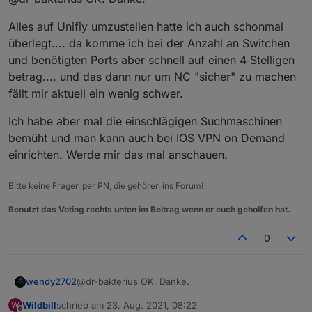
welchen Router/DSL Modem nutzt du dann
Ich habe die Gerätschaften von Unifi. Viele
und was spricht aus deiner Sicht gegen
Alles auf Unifiy umzustellen hatte ich auch schonmal
bessere Router können das aber auch von
DMZ?
überlegt.... da komme ich bei der Anzahl an Switchen
anderen Herstellern und man benötigt managed
Gegen eine DMZ spricht IMHO, dass der gesamte
und benötigten Ports aber schnell auf einen 4 Stelligen
Switches.
Netzwerkverkehr aus dem Internet auf den
angegebenen Rechner trifft. Reißt eventuell
betrag.... und das dann nur um NC "sicher" zu machen
unnötige Lücken auf.
fällt mir aktuell ein wenig schwer.
Ich habe aber mal die einschlägigen Suchmaschinen
bemüht und man kann auch bei IOS VPN on Demand
einrichten. Werde mir das mal anschauen.
Bitte keine Fragen per PN, die gehören ins Forum!
Benutzt das Voting rechts unten im Beitrag wenn er euch geholfen hat.
0
@dr-bakterius OK. Danke.
wendy2702
Wildbill
schrieb am
23. Aug. 2021, 08:22
W
Alles auf Unifiy umzustellen hatte ich auch
zuletzt editiert von