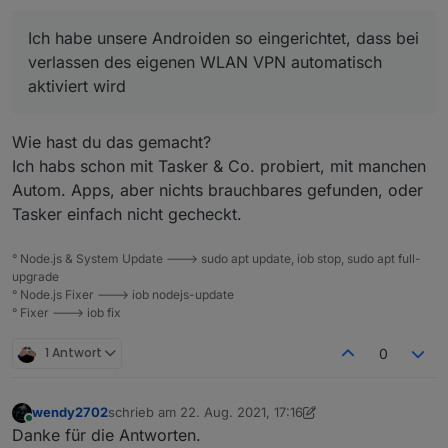
Heimnetz ohne etwas tun zu müssen. Somit auch
immer werbefrei dank Pihole. Geht mit der App
Ich habe unsere Androiden so eingerichtet, dass bei
'tasker' und dem 'openVPN Tasker Plugin'.
verlassen des eigenen WLAN VPN automatisch
aktiviert wird
Wie hast du das gemacht?
Ich habs schon mit Tasker & Co. probiert, mit manchen
Autom. Apps, aber nichts brauchbares gefunden, oder
Tasker einfach nicht gecheckt.
° Node.js & System Update ---> sudo apt update, iob stop, sudo apt full-
upgrade
° Node.js Fixer ---> iob nodejs-update
° Fixer ---> iob fix
1 Antwort
0
wendy2702
schrieb am
22. Aug. 2021, 17:16
zuletzt editiert von wendy2702
Online
Danke für die Antworten.