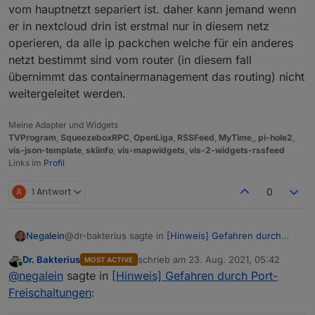
vom hauptnetzt separiert ist. daher kann jemand wenn
er in nextcloud drin ist erstmal nur in diesem netz
operieren, da alle ip packchen welche für ein anderes
netzt bestimmt sind vom router (in diesem fall
übernimmt das containermanagement das routing) nicht
weitergeleitet werden.
Meine Adapter und Widgets
TVProgram
,
SqueezeboxRPC
,
OpenLiga
,
RSSFeed
,
MyTime
,,
pi-hole2
,
vis-json-template
,
skiinfo
,
vis-mapwidgets
,
vis-2-widgets-rssfeed
Links im
Profil
A
1 Antwort
0
@dr-bakterius sagte in
[Hinweis] Gefahren durch
Negalein
Port-Freischaltungen
:
Dr. Bakterius
schrieb am
23. Aug. 2021, 05:42
MOST ACTIVE
zuletzt editiert von
Online
Ich habe unsere Androiden so eingerichtet,
@
negalein
sagte in
[Hinweis] Gefahren durch Port-
dass bei verlassen des eigenen WLAN VPN
Freischaltungen
:
Wie hast du das gemacht?
automatisch aktiviert wird
Ich habs schon mit Tasker & Co. probiert, mit