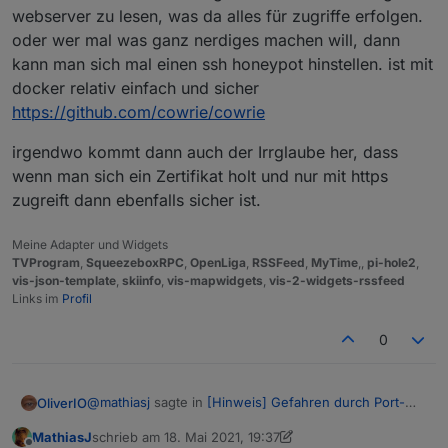
webserver zu lesen, was da alles für zugriffe erfolgen.
oder wer mal was ganz nerdiges machen will, dann
kann man sich mal einen ssh honeypot hinstellen. ist mit
docker relativ einfach und sicher
https://github.com/cowrie/cowrie
irgendwo kommt dann auch der Irrglaube her, dass
wenn man sich ein Zertifikat holt und nur mit https
zugreift dann ebenfalls sicher ist.
Meine Adapter und Widgets
TVProgram
,
SqueezeboxRPC
,
OpenLiga
,
RSSFeed
,
MyTime
,,
pi-hole2
,
vis-json-template
,
skiinfo
,
vis-mapwidgets
,
vis-2-widgets-rssfeed
Links im
Profil
0
@
mathiasj
sagte in
[Hinweis] Gefahren durch Port-
OliverIO
Freischaltungen
:
MathiasJ
schrieb am
18. Mai 2021, 19:37
zuletzt editiert von MathiasJ