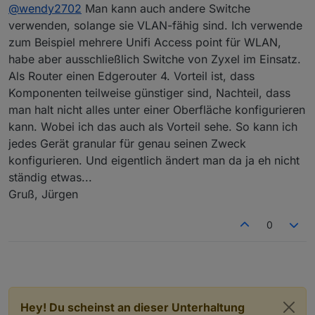
Offline
@
wendy2702
Man kann auch andere Switche
schonmal überlegt.... da komme ich bei der Anzahl
an Switchen und benötigten Ports aber schnell auf
Ich habe aber mal die einschlägigen
verwenden, solange sie VLAN-fähig sind. Ich verwende
einen 4 Stelligen betrag.... und das dann nur um
Suchmaschinen bemüht und man kann auch bei
zum Beispiel mehrere Unifi Access point für WLAN,
NC "sicher" zu machen fällt mir aktuell ein wenig
IOS VPN on Demand einrichten. Werde mir das mal
habe aber ausschließlich Switche von Zyxel im Einsatz.
schwer.
anschauen.
Als Router einen Edgerouter 4. Vorteil ist, dass
Komponenten teilweise günstiger sind, Nachteil, dass
man halt nicht alles unter einer Oberfläche konfigurieren
kann. Wobei ich das auch als Vorteil sehe. So kann ich
jedes Gerät granular für genau seinen Zweck
konfigurieren. Und eigentlich ändert man da ja eh nicht
ständig etwas...
Gruß, Jürgen
0
Hey! Du scheinst an dieser Unterhaltung