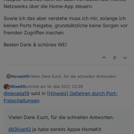
Netzwerks über die Home-App steuern.
Sowie ich das aber verstehe muss ich mir, solange ich
keinen Ports freigebe, grundsätzliche keine Sorgen vor
fremden Zugriffen machen.
Besten Dank & schönes WE!
0
Vielen Dank Euch, für die schnellen Antworten.
Nevada19
N
OliverIO
schrieb am
14. Mai 2021, 22:26
@
OliverIO
ja habe bereits Apple HomeKit
zuletzt editiert von
Offline
@
nevada19
said in
[Hinweis] Gefahren durch Port-
eingerichtet und nutze es seit einiger Zeit.
Verwende aktuell noch ein altes iPad werde aber auf
Heißt also die Adapter (Geräte) die ich über den
Freischaltungen
:
den neuen Apple TV umsteigen.
yahka Adapter einbinde kann ich auch von außerhalb
meines Netzwerks über die Home-App steuern.
Sowie ich das aber verstehe muss ich mir, solange
ich keinen Ports freigebe, grundsätzliche keine
Vielen Dank Euch, für die schnellen Antworten.
Sorgen vor fremden Zugriffen machen.
Besten Dank & schönes WE!
@
OliverIO
ja habe bereits Apple HomeKit