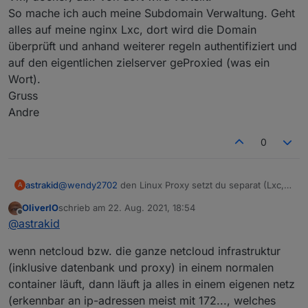
Apache.
grundsätzlich die beste Lösung allerdings sind wir
So mache ich auch meine Subdomain Verwaltung. Geht
4 Personen und davon nur eine mit Android
Wenn du eigenes VLAN verwendest, welchen
alles auf meine nginx Lxc, dort wird die Domain
unterwegs. Für IOS ist mir nicht bekannt das es so
Router/DSL Modem nutzt du dann und was spricht
überprüft und anhand weiterer regeln authentifiziert und
etwas gibt.
aus deiner Sicht gegen DMZ?
auf den eigentlichen zielserver geProxied (was ein
Wort).
Gruss
Andre
0
astrakid
@
wendy2702
den Linux Proxy setzt du separat (Lxc,
A
VM, docker) auf. Von dort wird verteilt.
OliverIO
schrieb am
22. Aug. 2021, 18:54
So mache ich auch meine Subdomain Verwaltung.
zuletzt editiert von
Offline
@
astrakid
Geht alles auf meine nginx Lxc, dort wird die Domain
überprüft und anhand weiterer regeln authentifiziert
wenn netcloud bzw. die ganze netcloud infrastruktur
und auf den eigentlichen zielserver geProxied (was
ein Wort).
(inklusive datenbank und proxy) in einem normalen
Gruss
container läuft, dann läuft ja alles in einem eigenen netz
Andre
(erkennbar an ip-adressen meist mit 172..., welches