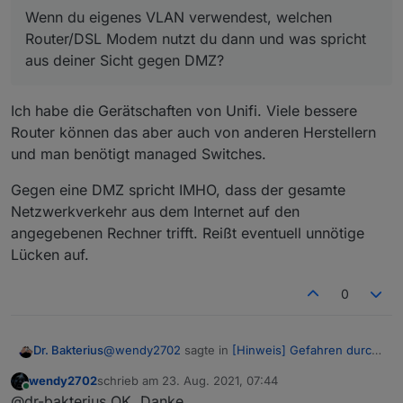
unterwegs. Für IOS ist mir nicht bekannt das es so
Router/DSL Modem nutzt du dann und was spricht
Wenn du eigenes VLAN verwendest, welchen
etwas gibt.
aus deiner Sicht gegen DMZ?
Router/DSL Modem nutzt du dann und was spricht
aus deiner Sicht gegen DMZ?
Ich habe die Gerätschaften von Unifi. Viele bessere
Router können das aber auch von anderen Herstellern
und man benötigt managed Switches.
Gegen eine DMZ spricht IMHO, dass der gesamte
Netzwerkverkehr aus dem Internet auf den
angegebenen Rechner trifft. Reißt eventuell unnötige
Lücken auf.
0
@
wendy2702
sagte in
[Hinweis] Gefahren durch
Dr. Bakterius
Port-Freischaltungen
:
wendy2702
schrieb am
23. Aug. 2021, 07:44
zuletzt editiert von
Online
Wenn du eigenes VLAN verwendest,
@dr-bakterius OK. Danke.