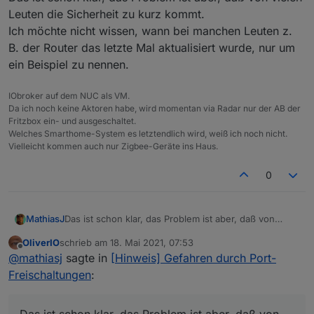
Leuten die Sicherheit zu kurz kommt.
Ich möchte nicht wissen, wann bei manchen Leuten z.
B. der Router das letzte Mal aktualisiert wurde, nur um
ein Beispiel zu nennen.
IObroker auf dem NUC als VM.
Da ich noch keine Aktoren habe, wird momentan via Radar nur der AB der
Fritzbox ein- und ausgeschaltet.
Welches Smarthome-System es letztendlich wird, weiß ich noch nicht.
Vielleicht kommen auch nur Zigbee-Geräte ins Haus.
0
MathiasJ
Das ist schon klar, das Problem ist aber, daß von
vielen Leuten die Sicherheit zu kurz kommt.
OliverIO
schrieb am
18. Mai 2021, 07:53
Ich möchte nicht wissen, wann bei manchen Leuten
zuletzt editiert von
Offline
@
mathiasj
sagte in
[Hinweis] Gefahren durch Port-
z. B. der Router das letzte Mal aktualisiert wurde, nur
um ein Beispiel zu nennen.
Freischaltungen
: