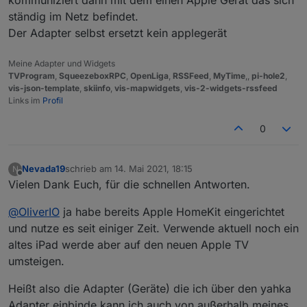
ständig im Netz befindet.
Der Adapter selbst ersetzt kein applegerät
Meine Adapter und Widgets
TVProgram
,
SqueezeboxRPC
,
OpenLiga
,
RSSFeed
,
MyTime
,,
pi-hole2
,
vis-json-template
,
skiinfo
,
vis-mapwidgets
,
vis-2-widgets-rssfeed
Links im
Profil
0
Nevada19
schrieb am
14. Mai 2021, 18:15
N
zuletzt editiert von
Offline
Vielen Dank Euch, für die schnellen Antworten.
@
OliverIO
ja habe bereits Apple HomeKit eingerichtet
und nutze es seit einiger Zeit. Verwende aktuell noch ein
altes iPad werde aber auf den neuen Apple TV
umsteigen.
Heißt also die Adapter (Geräte) die ich über den yahka
Adapter einbinde kann ich auch von außerhalb meines