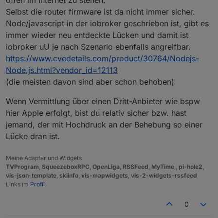
Selbst die router firmware ist da nicht immer sicher.
Node/javascript in der iobroker geschrieben ist, gibt es
immer wieder neu entdeckte Lücken und damit ist
iobroker uU je nach Szenario ebenfalls angreifbar.
https://www.cvedetails.com/product/30764/Nodejs-
Node.js.html?vendor_id=12113
(die meisten davon sind aber schon behoben)
Wenn Vermittlung über einen Dritt-Anbieter wie bspw
hier Apple erfolgt, bist du relativ sicher bzw. hast
jemand, der mit Hochdruck an der Behebung so einer
Lücke dran ist.
Meine Adapter und Widgets
TVProgram
,
SqueezeboxRPC
,
OpenLiga
,
RSSFeed
,
MyTime
,,
pi-hole2
,
vis-json-template
,
skiinfo
,
vis-mapwidgets
,
vis-2-widgets-rssfeed
Links im
Profil
0