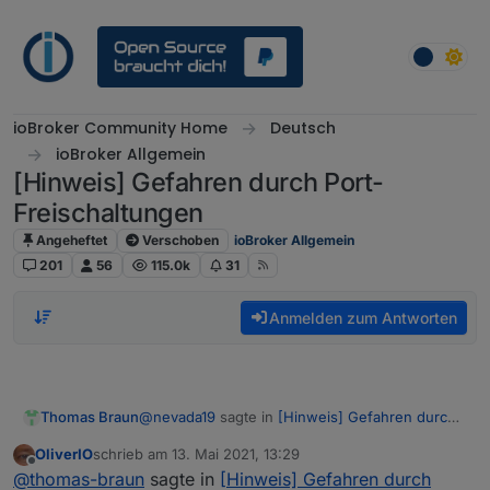
Weiter zum Inhalt
ioBroker Community Home
Deutsch
ioBroker Allgemein
[Hinweis] Gefahren durch Port-
Freischaltungen
Angeheftet
Verschoben
ioBroker Allgemein
201
56
115.0k
31
Anmelden zum Antworten
@
nevada19
sagte in
[Hinweis] Gefahren durch
Thomas Braun
Port-Freischaltungen
:
OliverIO
schrieb am
13. Mai 2021, 13:29
zuletzt editiert von
Offline
In meiner Fritzbox sind keine Ports
@
thomas-braun
sagte in
[Hinweis] Gefahren durch