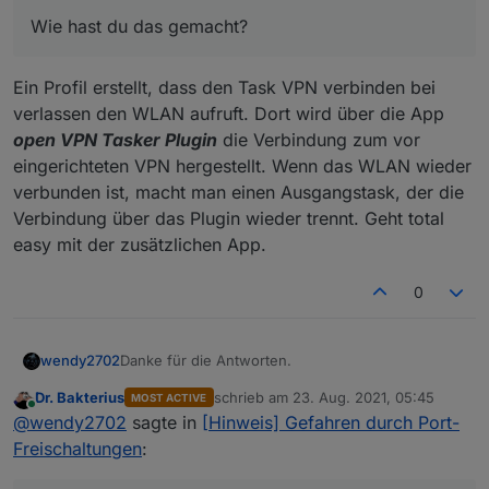
manchen Autom. Apps, aber nichts brauchbares
Wie hast du das gemacht?
gefunden, oder Tasker einfach nicht gecheckt.
Ein Profil erstellt, dass den Task VPN verbinden bei
verlassen den WLAN aufruft. Dort wird über die App
open VPN Tasker Plugin
die Verbindung zum vor
eingerichteten VPN hergestellt. Wenn das WLAN wieder
verbunden ist, macht man einen Ausgangstask, der die
Verbindung über das Plugin wieder trennt. Geht total
easy mit der zusätzlichen App.
0
Danke für die Antworten.
wendy2702
Dr. Bakterius
schrieb am
23. Aug. 2021, 05:45
MOST ACTIVE
@
Meister-Mopper
: habe meine NC mit Apache
zuletzt editiert von
Online
@
wendy2702
sagte in
[Hinweis] Gefahren durch Port-
konfiguriert. Da müsste ich erst auf Nginx
umstellen oder gibt es so einen Manager auch für
@Dr-Bakterius : das mit dem VPN wäre
Freischaltungen
:
Apache.
grundsätzlich die beste Lösung allerdings sind wir
4 Personen und davon nur eine mit Android
Wenn du eigenes VLAN verwendest, welchen