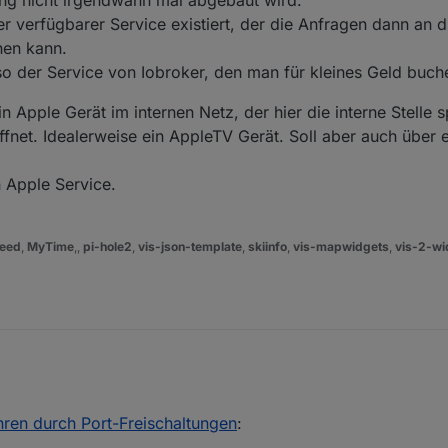
mer verfügbarer Service existiert, der die Anfragen dann an 
hen kann.
so der Service von Iobroker, den man für kleines Geld buch
 Apple Gerät im internen Netz, der hier die interne Stelle sp
net. Idealerweise ein AppleTV Gerät. Soll aber auch über e
n Apple Service.
eed
,
MyTime
,,
pi-hole2
,
vis-json-template
,
skiinfo
,
vis-mapwidgets
,
vis-2-wi
 thread dran, hoffe das ist okay.
hren durch Port-Freischaltungen
:
h noch ziemlich neu und auch wenn ich mich als recht IT-affin bezeichn
ity wenig Ahnung.
rmeiden, dass es mir so geht wie dem Kollegen der im Eingangspost er