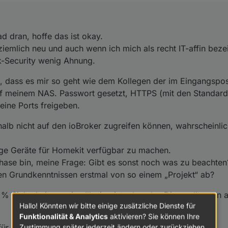
ker auf meinem NAS. Passwort gesetzt, HTTPS (mit den Standard-Zertifika
Ports freigeben.
 außerhalb nicht auf den ioBroker zugreifen können, wahrscheinlich bau
d dran, hoffe das ist okay.
 nur, einige Geräte für Homekit verfügbar zu machen.
s 100 % Sicherheit nur eine Illusion ist, aber das Ding sollte von außen 
 Angsthase bin, meine Frage: Gibt es sonst noch was zu beachten? Oder 
 ziemlich neu und auch wenn ich mich als recht IT-affin bez
ndkenntnissen erstmal von so einem „Projekt“ ab?
sorry für die beginner Fragen.
-Security wenig Ahnung.
n, dass es mir so geht wie dem Kollegen der im Eingangspo
uf meinem NAS. Passwort gesetzt, HTTPS (mit den Standard-
keine Ports freigeben.
alb nicht auf den ioBroker zugreifen können, wahrscheinlic
inige Geräte für Homekit verfügbar zu machen.
hase bin, meine Frage: Gibt es sonst noch was zu beachten?
den Grundkenntnissen erstmal von so einem „Projekt“ ab?
% Sicherheit nur eine Illusion ist, aber das Ding sollte von 
Hallo! Könnten wir bitte einige zusätzliche Dienste für
Funktionalität & Analytics
aktivieren? Sie können Ihre
Zustimmung später jederzeit ändern oder zurückziehen.
ür die beginner Fragen.