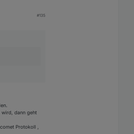
#135
den.
 wird, dann geht
comet Protokoll ,