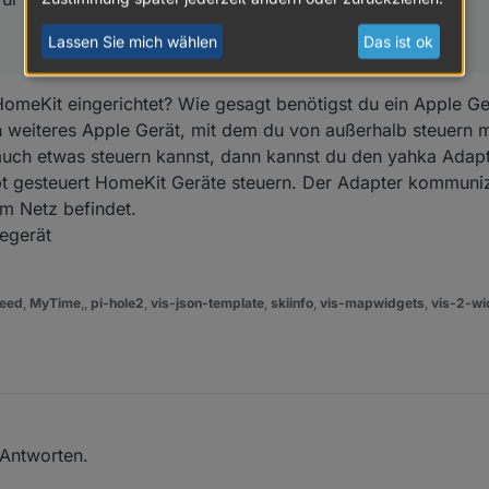
Lassen Sie mich wählen
Das ist ok
HomeKit eingerichtet? Wie gesagt benötigst du ein Apple Ger
n weiteres Apple Gerät, mit dem du von außerhalb steuern 
auch etwas steuern kannst, dann kannst du den yahka Adapt
pt gesteuert HomeKit Geräte steuern. Der Adapter kommuni
im Netz befindet.
legerät
eed
,
MyTime
,,
pi-hole2
,
vis-json-template
,
skiinfo
,
vis-mapwidgets
,
vis-2-wi
 Antworten.