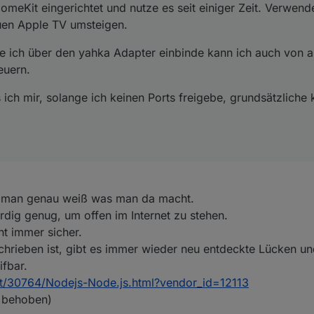
omeKit eingerichtet und nutze es seit einiger Zeit. Verwende
!
uen Apple TV umsteigen.
die ich über den yahka Adapter einbinde kann ich auch von 
euern.
ich mir, solange ich keinen Ports freigebe, grundsätzliche
n man genau weiß was man da macht.
rdig genug, um offen im Internet zu stehen.
ht immer sicher.
chrieben ist, gibt es immer wieder neu entdeckte Lücken un
ifbar.
ct/30764/Nodejs-Node.js.html?vendor_id=12113
n behoben)