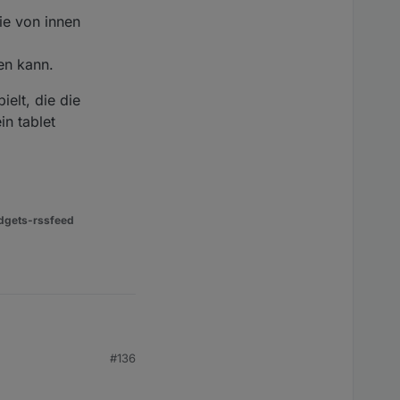
die von innen
en kann.
ielt, die die
in tablet
dgets-rssfeed
#136
en würde, hab ich von
wähnt wurde.