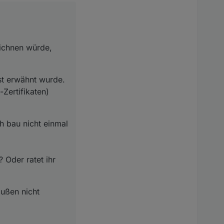
ten) aktiviert. In
 nicht einmal eine
nicht auffindbar bzw.
ratet ihr mir, bei den
eichnen würde,
st erwähnt wurde.
Zertifikaten)
h bau nicht einmal
 Oder ratet ihr
außen nicht