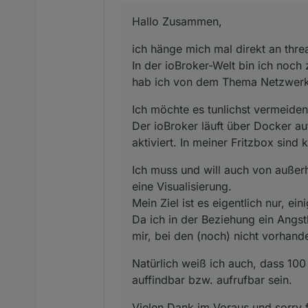
Der ioBroker läuft über Doc
Hallo Zusammen,
meiner Fritzbox sind keine 
Ich muss und will auch von
Visualisierung.
ich hänge mich mal direkt an threa
Mein Ziel ist es eigentlich
Natürlich weiß ich auch, das
Da ich in der Beziehung ein
aufrufbar sein.
In der ioBroker-Welt bin ich noch
(noch) nicht vorhanden Gru
Vielen Dank im Voraus und 
hab ich von dem Thema Netzwerk
Gruß & schönen Feiertag!
Ich möchte es tunlichst vermeide
Der ioBroker läuft über Docker a
aktiviert. In meiner Fritzbox sind 
Ich muss und will auch von außerh
eine Visualisierung.
Mein Ziel ist es eigentlich nur, e
Da ich in der Beziehung ein Angst
mir, bei den (noch) nicht vorhan
Natürlich weiß ich auch, dass 100 
auffindbar bzw. aufrufbar sein.
Vielen Dank im Voraus und sorry f