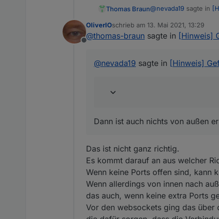
@
nevada19
sagte in
[H
Thomas Braun
OliverIO
schrieb am
13. Mai 2021, 13:29
zuletzt editiert von
@
thomas-braun
sagte in
[Hinweis] 
In meiner Fritzbox s
Offline
Dann ist auch nichts v
@
nevada19
sagte in
[Hinweis] Ge
Dann ist auch nichts von außen er
Das ist nicht ganz richtig.
Es kommt darauf an aus welcher Ric
Wenn keine Ports offen sind, kann 
Wenn allerdings von innen nach auß
das auch, wenn keine extra Ports ge
Vor den websockets ging das über d
die dafür sorgen, dass die Verbind