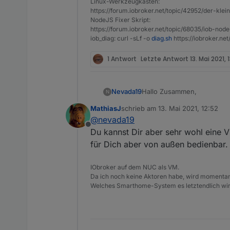
Linux-Werkzeugkasten:
https://forum.iobroker.net/topic/42952/der-kle
Gruß & schönen Feiertag!
NodeJS Fixer Skript:
https://forum.iobroker.net/topic/68035/iob-node
iob_diag: curl -sLf -o
diag.sh
https://iobroker.ne
1 Antwort
Letzte Antwort
13. Mai 2021, 
Hallo Zusammen,
Nevada19
N
MathiasJ
schrieb am
13. Mai 2021, 12:52
ich hänge mich mal direkt an
zuletzt editiert von
@
nevada19
In der ioBroker-Welt bin ic
Offline
dem Thema Netzwerk-Secur
Ich möchte es tunlichst ve
Du kannst Dir aber sehr wohl eine V
Der ioBroker läuft über Doc
für Dich aber von außen bedienbar.
meiner Fritzbox sind keine 
Ich muss und will auch von
Visualisierung.
IObroker auf dem NUC als VM.
Mein Ziel ist es eigentlich
Natürlich weiß ich auch, das
Da ich noch keine Aktoren habe, wird momentan 
Da ich in der Beziehung ein
aufrufbar sein.
Welches Smarthome-System es letztendlich wird
(noch) nicht vorhanden Gru
Vielen Dank im Voraus und 
Gruß & schönen Feiertag!