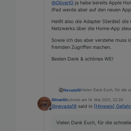
@
OliverIO
ja habe bereits Apple Home
iPad werde aber auf den neuen App
Heißt also die Adapter (Geräte) di
Netzwerks über die Home-App steu
Sowie ich das aber verstehe muss ic
fremden Zugriffen machen.
Besten Dank & schönes WE!
Vielen Dank Euch, für die 
Nevada19
N
OliverIO
schrieb am
14. Mai 2021, 22:26
@
OliverIO
ja habe bereits A
zuletzt editiert von
@
nevada19
said in
[Hinweis] Gefahr
werde aber auf den neuen 
Offline
Heißt also die Adapter (Ge
über die Home-App steuer
Vielen Dank Euch, für die schnell
Sowie ich das aber versteh
Zugriffen machen.