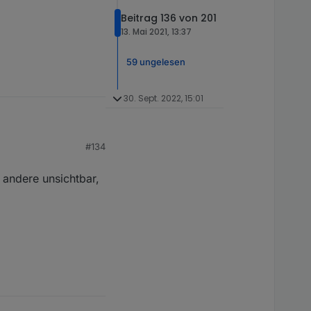
Beitrag 136 von 201
13. Mai 2021, 13:37
59 ungelesen
30. Sept. 2022, 15:01
#134
en würde, hab ich von
wähnt wurde.
 andere unsichtbar,
ten) aktiviert. In
 nicht einmal eine
nicht auffindbar bzw.
ratet ihr mir, bei den