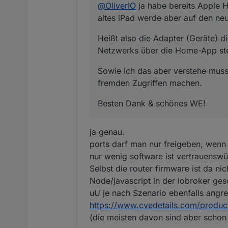
@
OliverIO
ja habe bereits Apple H
Besten Dank & schönes WE
altes iPad werde aber auf den ne
Heißt also die Adapter (Geräte) 
Netzwerks über die Home-App st
Sowie ich das aber verstehe muss 
fremden Zugriffen machen.
Besten Dank & schönes WE!
ja genau.
ports darf man nur freigeben, wen
nur wenig software ist vertrauenswü
Selbst die router firmware ist da nic
Node/javascript in der iobroker ges
uU je nach Szenario ebenfalls angre
https://www.cvedetails.com/produ
(die meisten davon sind aber scho