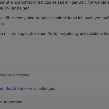
Kit eingerichtet und nutze es seit einiger Zeit. Verwende a
le TV umsteigen.
e ich über den yahka Adapter einbinde kann ich auch von au
ern.
h mir, solange ich keinen Ports freigebe, grundsätzliche k
schnellen Antworten.
pple HomeKit eingerichtet und nutze es seit einiger Zeit. Verwende aktue
en durch Port-Freischaltungen
:
Apple TV umsteigen.
räte) die ich über den yahka Adapter einbinde kann ich auch von außer
n.
en Antworten.
e muss ich mir, solange ich keinen Ports freigebe, grundsätzliche kein