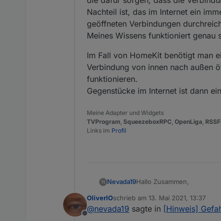
Nachteil ist, das im Internet ein im
geöffneten Verbindungen durchreic
Meines Wissens funktioniert genau 
Im Fall von HomeKit benötigt man ein
Verbindung von innen nach außen öff
funktionieren.
Gegenstücke im Internet ist dann ei
Meine Adapter und Widgets
TVProgram
,
SqueezeboxRPC
,
OpenLiga
,
RSSF
Links im
Profil
Hallo Zusammen,
Nevada19
N
OliverIO
schrieb am
13. Mai 2021, 13:37
ich hänge mich mal direkt an
zuletzt editiert von
@
nevada19
sagte in
[Hinweis] Gefa
In der ioBroker-Welt bin ic
Offline
dem Thema Netzwerk-Secur
Ich möchte es tunlichst ve