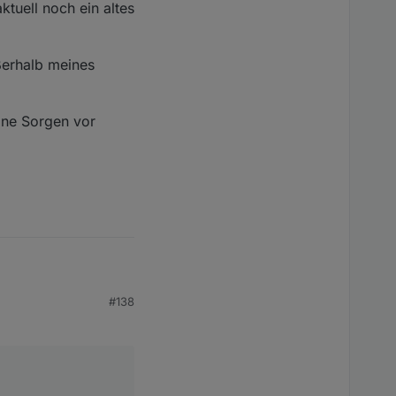
ktuell noch ein altes
ßerhalb meines
eine Sorgen vor
#138
ll noch ein altes iPad
halb meines Netzwerks
e Sorgen vor fremden