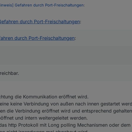
inweis] Gefahren durch Port-Freischaltungen
:
Gefahren durch Port-Freischaltungen
:
ind keine Ports freigeben.
on außen erreichbar.
fahren durch Port-Freischaltungen
:
reichbar.
htung die Kommunikation eröffnet wird.
keine keine Verbindung von außen nach innen gestartet wer
en die Verbindung eröffnet wird und entsprechend gehalten
öffnet und intern weitergeleitet werden.
as http Protokoll mit Long polling Mechanismen oder dem 
ung nicht irgendwann mal abgebaut wird.