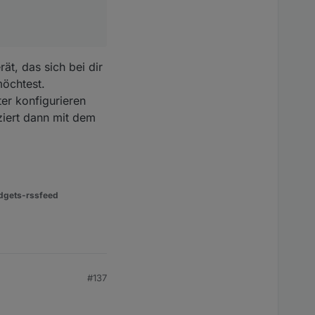
ät, das sich bei dir
möchtest.
er konfigurieren
ziert dann mit dem
dgets-rssfeed
#137