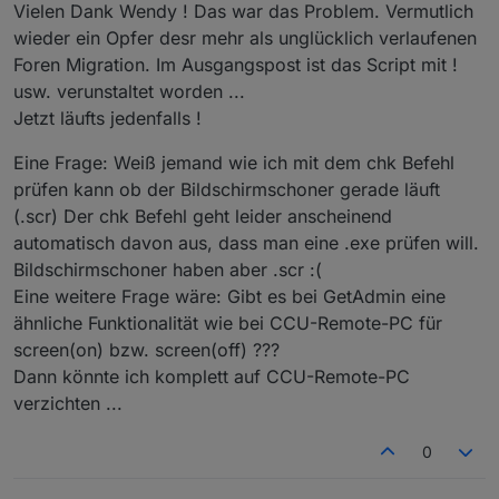
Vielen Dank Wendy ! Das war das Problem. Vermutlich
if
 (!error && response.
statusCode
 == 
2
wieder ein Opfer desr mehr als unglücklich verlaufenen
        }
Foren Migration. Im Ausgangspost ist das Script mit !
    });
usw. verunstaltet worden ...
}
Jetzt läufts jedenfalls !
Eine Frage: Weiß jemand wie ich mit dem chk Befehl
prüfen kann ob der Bildschirmschoner gerade läuft
(.scr) Der chk Befehl geht leider anscheinend
automatisch davon aus, dass man eine .exe prüfen will.
Bildschirmschoner haben aber .scr :(
Eine weitere Frage wäre: Gibt es bei GetAdmin eine
ähnliche Funktionalität wie bei CCU-Remote-PC für
screen(on) bzw. screen(off) ???
Dann könnte ich komplett auf CCU-Remote-PC
verzichten ...
0