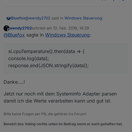
  var  payload = request.url;

  var arr = payload.split("/");

  if (arr[1] == "battery") {

@
wendy2702
said in
Windows Steuerung
:
Bluefox
    batteryLevel().then(level => {

		console.log(level);

wendy2702
schrieb am
13. Feb. 2019, 14:29
zuletzt editiert von
Offline
		response.end(''+level);

si.cpuTemperature().then(data => {
@
Bluefox
sagte in
Windows Steuerung
:
	   });

console.log(data); response.end(''+data); });
   }

si.cpuTemperature().then(data => {

Im Browser erhalte ich aber nur das als Antwort:
  if (arr[1] == "temp") {

	console.log(data);

si.cpuTemperature().then(data => {
    si.cpuTemperature().then(data => {

	response.end(JSON.stringify(data));

console.log(data);
		console.log(data);

response.end(JSON.stringify(data));
		response.end(''+data);

	   });

   }    

Danke....!
  if (arr[1] == "brightness") {

	  var value = Number(arr[2])/100;

Ob mir eventuell jemand helfen kann das richtig
Jetzt nur noch mit dem Systeminfo Adapter parsen
	  brightness.set(value).then(() => 
hinzubekommen?
		console.log('Changed brightness
damit ich die Werte verarbeiten kann und gut ist.
Danke und Gruß
	   });

	   response.end('Changed brightness 
Mirko
Bitte keine Fragen per PN, die gehören ins Forum!
  }

}

Benutzt das Voting rechts unten im Beitrag wenn er euch geholfen hat.