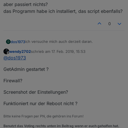
aber passiert nichts?
das Programm habe ich installiert, das script ebenfalls?
0
ich versuche mich auch derzeit daran.
dos1973
D
wendy2702
schrieb am
17. Feb. 2019, 15:53
wenn ich im browser "
http://192.168.10.39:8585/?
zuletzt editiert von
Offline
@
dos1973
key=reboot
" eingebe
kommt als Antwort
Ok!reboot

GetAdmin gestartet ?
aber passiert nichts?
das Programm habe ich installiert, das script
Firewall?
ebenfalls?
Screenshot der Einstellungen?
Funktioniert nur der Reboot nicht ?
Bitte keine Fragen per PN, die gehören ins Forum!
Benutzt das Voting rechts unten im Beitrag wenn er euch geholfen hat.