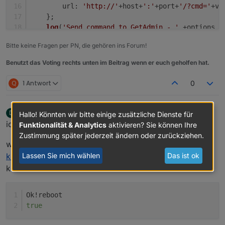
url
: 
'http://'
+host+
':'
+port+
'/?cmd='
+va
    };
log
(
'Send command to GetAdmin - '
 +options.
u
request
(options, 
function
 (
error, response, 
Bitte keine Fragen per PN, die gehören ins Forum!
log
(
'Server response - '
 + response.
stat
if
 (!error && response.
statusCode
 == 
200
Benutzt das Voting rechts unten im Beitrag wenn er euch geholfen hat.
        }
Q
1 Antwort
0
    });
}
dos1973
schrieb am
17. Feb. 2019, 15:37
D
Hallo! Könnten wir bitte einige zusätzliche Dienste für
zuletzt editiert von
Offline
ich versuche mich auch derzeit daran.
Funktionalität & Analytics
aktivieren? Sie können Ihre
Zustimmung später jederzeit ändern oder zurückziehen.
wenn ich im browser "
http://192.168.10.39:8585/?
Lassen Sie mich wählen
Das ist ok
key=reboot
" eingebe
kommt als Antwort
Ok!reboot
true