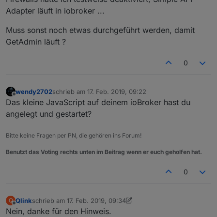
Adapter läuft in iobroker ...
Muss sonst noch etwas durchgeführt werden, damit
GetAdmin läuft ?
0
wendy2702
schrieb am
17. Feb. 2019, 09:22
zuletzt editiert von
Offline
Das kleine JavaScript auf deinem ioBroker hast du
angelegt und gestartet?
Bitte keine Fragen per PN, die gehören ins Forum!
Benutzt das Voting rechts unten im Beitrag wenn er euch geholfen hat.
0
Qlink
schrieb am
17. Feb. 2019, 09:34
Q
zuletzt editiert von Qlink
Offline
Nein, danke für den Hinweis.