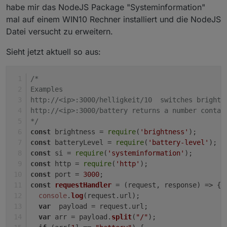
habe mir das NodeJS Package "Systeminformation"
mal auf einem WIN10 Rechner installiert und die NodeJS
Datei versucht zu erweitern.
Sieht jetzt aktuell so aus:
/*
Examples
http://<ip>:3000/helligkeit/10  switches brightn
http://<ip>:3000/battery returns a number contai
*/
const
 brightness = 
require
(
'brightness'
);
const
 batteryLevel = 
require
(
'battery-level'
);
const
 si = 
require
(
'systeminformation'
);
const
 http = 
require
(
'http'
);
const
 port = 
3000
;
const
requestHandler
 = (
request, response
) => {
console
.
log
(request.
url
);
var
  payload = request.
url
;
var
 arr = payload.
split
(
"/"
);