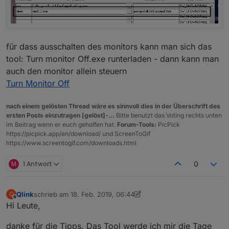
    };

    log('Send command to GetAdmin - ' +options
    request(options, function (error, response
        log('Server response - ' + response.st
für dass ausschalten des monitors kann man sich das
        if (!error && response.statusCode == 2
tool: Turn monitor Off.exe runterladen - dann kann man
auch den monitor allein steuern
        }

Turn Monitor Off
    });

nach einem gelösten Thread wäre es sinnvoll dies in der Überschrift des
ersten Posts einzutragen [gelöst]-...
Bitte benutzt das Voting rechts unten
im Beitrag wenn er euch geholfen hat.
Forum-Tools:
PicPick
https://picpick.app/en/download/ und ScreenToGif
https://www.screentogif.com/downloads.html
M
1 Antwort
0
Qlink
schrieb am
18. Feb. 2019, 06:44
Q
zuletzt editiert von Qlink
Offline
Hi Leute,
danke für die Tipps. Das Tool werde ich mir die Tage