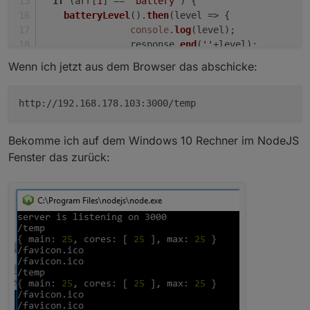
if
 (arr[
1
] == 
"battery"
) {
batteryLevel
().
then
(
level
 =>
 {
console
.
log
(level);
		response.
end
(
''
+level);
	   });
Wenn ich jetzt aus dem Browser das abschicke:
   }
if
 (arr[
1
] == 
"temp"
) {
    si.
cpuTemperature
().
then
(
data
 =>
 {
http://192.168.178.103:3000/temp
console
.
log
(data);
		response.
end
(
''
+data);
Bekomme ich auf dem Windows 10 Rechner im NodeJS
	   });
Fenster das zurück:
   }    
if
 (arr[
1
] == 
"brightness"
) {
var
 value = 
Number
(arr[
2
])/
100
;
	  brightness.
set
(value).
then
(
() =>
 {
console
.
log
(
'Changed brightness 
	   });
	   response.
end
(
'Changed brightness to '
  }
}
const
 server = http.
createServer
(requestHandler)