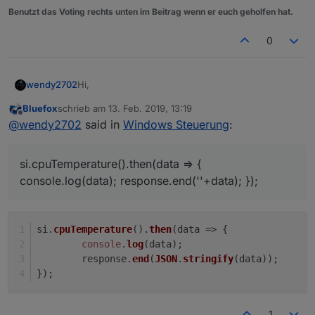
Benutzt das Voting rechts unten im Beitrag wenn er euch geholfen hat.
0
Hi,
wendy2702
Bluefox
schrieb am
13. Feb. 2019, 13:19
habe mir das NodeJS Package
zuletzt editiert von
Offline
@
wendy2702
said in
Windows Steuerung
:
"Systeminformation" mal auf einem WIN10 Rechner
installiert und die NodeJS Datei versucht zu
Sieht jetzt aktuell so aus:
erweitern.
si.cpuTemperature().then(data => {
/*

console.log(data); response.end(''+data); });
Examples

Wenn ich jetzt aus dem Browser das abschicke:
http://<ip>:3000/helligkeit/10  switches b
http://<ip>:3000/battery returns a number 
*/

si.
cpuTemperature
().
then
(
data
 =>
 {
const brightness = require('brightness');

Bekomme ich auf dem Windows 10 Rechner im
console
.
log
(data);
const batteryLevel = require('battery-level
NodeJS Fenster das zurück:
	response.
end
(
JSON
.
stringify
(data));
const si = require('systeminformation');

const http = require('http');

});
const port = 3000;

const requestHandler = (request, response) 
  console.log(request.url);

1