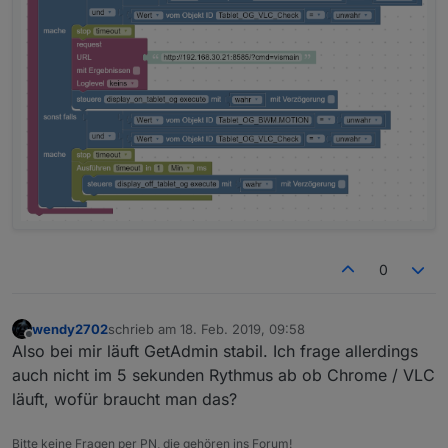
0
wendy2702
schrieb am
18. Feb. 2019, 09:58
zuletzt editiert von
Offline
Also bei mir läuft GetAdmin stabil. Ich frage allerdings
auch nicht im 5 sekunden Rythmus ab ob Chrome / VLC
läuft, wofür braucht man das?
Bitte keine Fragen per PN, die gehören ins Forum!