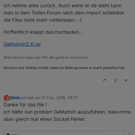
Ich nehme alles zurück. Auch wenn er da steht kann
man in dem Tollen Forum nach dem Import scheinbar
die Files nicht mehr runterladen :-(
Hoffentlich klappt das hochladen...
GetAdmin2.6.rar
Bitte keine Fragen per PN, die gehören ins Forum!
Benutzt das Voting rechts unten im Beitrag wenn er euch geholfen hat.
2
Qlink
schrieb am
17. Feb. 2019, 09:17
Q
zuletzt editiert von
Offline
Danke für das file !
Ich hätte nun probiert GetAdmin auszuführen, bekomme
aber gleich mal einen Socket Fehler: