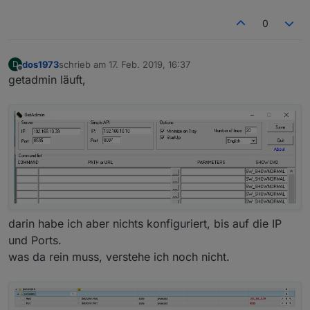
0
dos1973
schrieb am
17. Feb. 2019, 16:37
D
zuletzt editiert von
Offline
getadmin läuft,
darin habe ich aber nichts konfiguriert, bis auf die IP
und Ports.
was da rein muss, verstehe ich noch nicht.