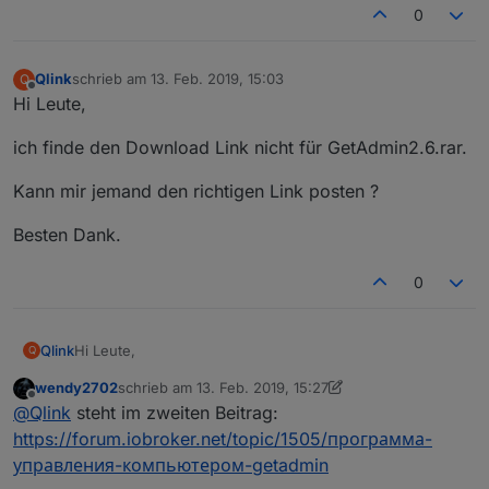
const server = http.createServer(requestHan
0
server.listen(port, (err) => {

  if (err) {

    return console.log('something bad happe
Qlink
schrieb am
13. Feb. 2019, 15:03
Q
zuletzt editiert von
  }

Offline
Hi Leute,
  console.log(`server is listening on ${por
});

ich finde den Download Link nicht für GetAdmin2.6.rar.
Kann mir jemand den richtigen Link posten ?
Besten Dank.
0
Hi Leute,
Qlink
Q
wendy2702
schrieb am
13. Feb. 2019, 15:27
ich finde den Download Link nicht für GetAdmin2.6.rar.
zuletzt editiert von wendy2702
Offline
@
Qlink
steht im zweiten Beitrag:
Kann mir jemand den richtigen Link posten ?
https://forum.iobroker.net/topic/1505/программа-
управления-компьютером-getadmin
Besten Dank.