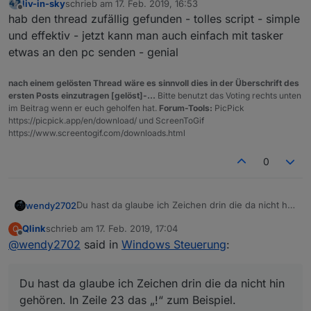
liv-in-sky
schrieb am
17. Feb. 2019, 16:53
zuletzt editiert von
Offline
hab den thread zufällig gefunden - tolles script - simple
und effektiv - jetzt kann man auch einfach mit tasker
etwas an den pc senden - genial
nach einem gelösten Thread wäre es sinnvoll dies in der Überschrift des
ersten Posts einzutragen [gelöst]-...
Bitte benutzt das Voting rechts unten
im Beitrag wenn er euch geholfen hat.
Forum-Tools:
PicPick
https://picpick.app/en/download/ und ScreenToGif
https://www.screentogif.com/downloads.html
0
Du hast da glaube ich Zeichen drin die da nicht hin
wendy2702
gehören. In Zeile 23 das „!“ zum Beispiel.
Qlink
schrieb am
17. Feb. 2019, 17:04
Q
createState('GetAdmin.Host', '');

zuletzt editiert von
Offline
@
wendy2702
said in
Windows Steuerung
:
createState('GetAdmin.Port', '');

var request = require('request');

Du hast da glaube ich Zeichen drin die da nicht hin
on({id: 'javascript.0.GetAdmin.cmd', chang
gehören. In Zeile 23 das „!“ zum Beispiel.
    if(obj.newState.val !== '' || typeof o