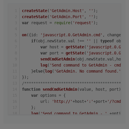
        var host = getState('javascript.0.
        var port = getState('javascript.0.
createState
(
'GetAdmin.Host'
, 
''
);
        sendCmdGetAdmin(obj.newState.val,ho
createState
        log('Send command to GetAdmin - cm
(
'GetAdmin.Port'
, 
''
);
    }else{log('GetAdmin. No command found.'
var
 request = 
require
(
'request'
);
});

/*****************************************
on
({
id
: 
'javascript.0.GetAdmin.cmd'
, 
change
: 
'
function sendCmdGetAdmin(value, host, port)
if
(obj.
newState
.
val
 !== 
''
 || 
typeof
 obj.
n
    var options = {

var
 host = 
getState
(
'javascript.0.GetA
        url: 'http://'+host+':'+port+'/?cmd
var
 port = 
getState
(
'javascript.0.GetA
    };

sendCmdGetAdmin
(obj.
newState
.
val
,host,
    log('Send command to GetAdmin - ' +opti
log
(
'Send command to GetAdmin - cmd: '
    request(options, function (error, respo
    }
else
{
log
(
'GetAdmin. No command found.'
);}
        log('Server response - ' + respons
        if (!error && response.statusCode =
});
/*********************************************
        }

function
sendCmdGetAdmin
(
value, host, port
){
    });

var
 options = {
url
: 
'http://'
+host+
':'
+port+
'/?cmd='
+
    };
log
(
'Send command to GetAdmin - '
 +options
request
(options, 
function
 (
error, response
log
(
'Server response - '
 + response.
st