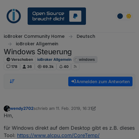
Weiter zum Inhalt
ioBroker Community Home
Deutsch
ioBroker Allgemein
Windows Steuerung
Verschoben
ioBroker Allgemein
windows
178
36
69.3k
40
Anmelden zum Antworten
wendy2702
schrieb am
11. Feb. 2019, 16:31
zuletzt editiert von wendy2702
2. Nov. 2019, 17:32
Offline
Hm,
für Windows direkt auf dem Desktop gibt es z.B. dieses
Tool:
https://www.alcpu.com/CoreTemp/