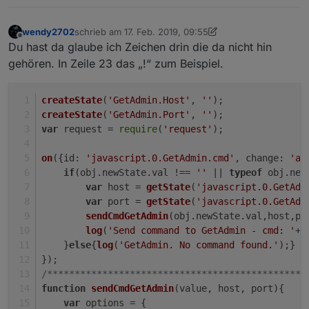
wendy2702
schrieb am
17. Feb. 2019, 09:55
zuletzt editiert von wendy2702
Offline
Du hast da glaube ich Zeichen drin die da nicht hin
gehören. In Zeile 23 das „!“ zum Beispiel.
createState
(
'GetAdmin.Host'
, 
''
);
createState
(
'GetAdmin.Port'
, 
''
);
var
 request = 
require
(
'request'
);
on
({
id
: 
'javascript.0.GetAdmin.cmd'
, 
change
: 
'an
if
(obj.
newState
.
val
 !== 
''
 || 
typeof
 obj.
new
var
 host = 
getState
(
'javascript.0.GetAdm
var
 port = 
getState
(
'javascript.0.GetAdm
sendCmdGetAdmin
(obj.
newState
.
val
,host,po
log
(
'Send command to GetAdmin - cmd: '
+ 
    }
else
{
log
(
'GetAdmin. No command found.'
);}
});
/***********************************************
function
sendCmdGetAdmin
(
value, host, port
){
var
 options = {