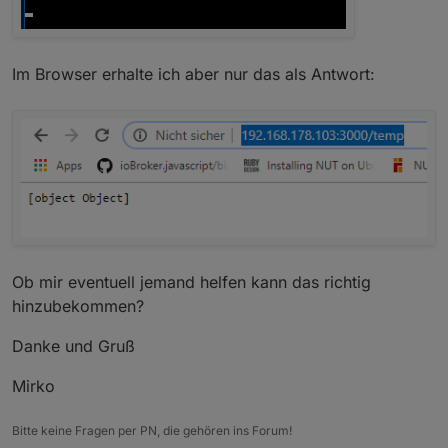
server.
listen
(port, 
(
err
) =>
 {
if
 (err) {
return
console
.
log
(
'something bad happened'
,
Im Browser erhalte ich aber nur das als Antwort:
  }
console
.
log
(
`server is listening on 
${port}
`
)
});
Ob mir eventuell jemand helfen kann das richtig
hinzubekommen?
Danke und Gruß
Mirko
Bitte keine Fragen per PN, die gehören ins Forum!