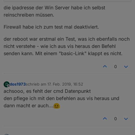
die ipadresse der Win Server habe ich selbst
reinschreiben müssen.
Firewall habe ich zum test mal deaktiviert.
der reboot war erstmal ein Test, was ich ebenfalls noch
nicht verstehe - wie ich aus vis heraus den Befehl
senden kann. Mit einem "basic-Link" klappt es nicht.
0
dos1973
schrieb am
17. Feb. 2019, 16:52
D
zuletzt editiert von
Offline
achsooo, es fehlt der cmd Datenpunkt
den pflege ich mit den befehlen aus vis heraus und
dann macht er auch...
0