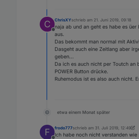
ChrisXY
schrieb am
21. Juni 2019, 09:18
C
zuletzt editiert von
naja ab und an geht es habe es üer
Offline
aus.
Das bekommt man normal mit Aktivitä
Dasgeht auch eine Zeitlang aber ir
geben...
Da ich es auch nicht per Toutch a
POWER Button drücke.
Ruhemodus ist es also auch nicht. 
etwa einem Monat später
frodo777
schrieb am
31. Juli 2019, 12:49
F
zuletzt editiert von frodo777
Ich habe noch nicht verstanden wi