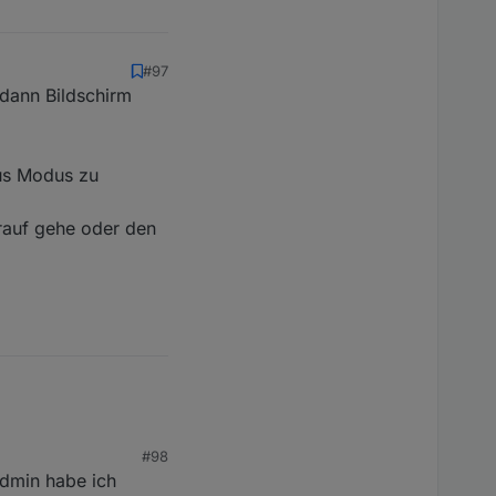
#97
dann Bildschirm
Aus Modus zu
rauf gehe oder den
#98
dmin habe ich