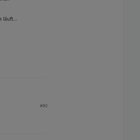
läuft...
#90