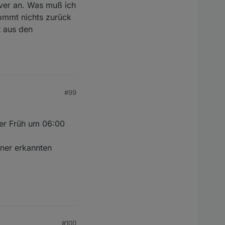
rver an. Was muß ich
kommt nichts zurück
t aus den
#99
der Früh um 06:00
iner erkannten
#100