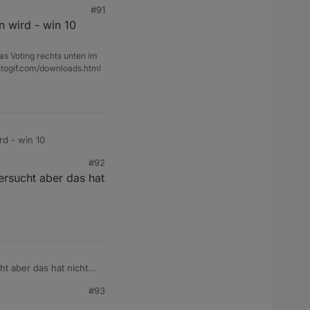
#91
n wird - win 10
as Voting rechts unten im
ntogif.com/downloads.html
rd - win 10
#92
ersucht aber das hat
t aber das hat nicht
#93