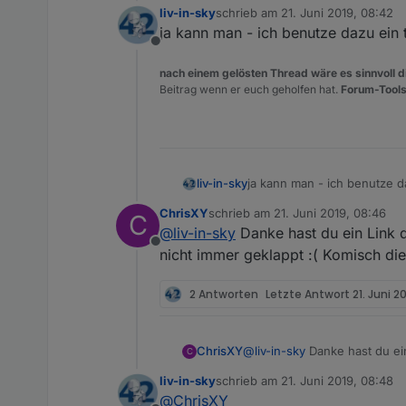
liv-in-sky
schrieb am
21. Juni 2019, 08:42
zuletzt editiert von
ja kann man - ich benutze dazu ein 
Offline
nach einem gelösten Thread wäre es sinnvoll di
Beitrag wenn er euch geholfen hat.
Forum-Tools
liv-in-sky
ja kann man - ich benutze d
ChrisXY
schrieb am
21. Juni 2019, 08:46
C
zuletzt editiert von
@
liv-in-sky
Danke hast du ein Link d
Offline
nicht immer geklappt :( Komisch die
2 Antworten
Letzte Antwort
21. Juni 2
ChrisXY
@
liv-in-sky
Danke hast du ein
C
immer geklappt :( Komisch di
liv-in-sky
schrieb am
21. Juni 2019, 08:48
zuletzt editiert von
@
ChrisXY