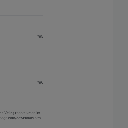
#95
#96
as Voting rechts unten im
ntogif.com/downloads.html