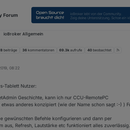
y Forum
ioBroker Allgemein
78
beiträge
36
kommentatoren
69.3k
aufrufe
40
beobachtet
2019, 08:22
ws-Tablett Nutzer:
 GetAdmin Geschichte, kann ich nur CCU-RemotePC
r etwas anderes konzipiert (wie der Name schon sagt :-) ) Fu
alle gewünschten Befehle konfigurieren und dann per
 aus, Refresh, Lautstärke etc funktioniert alles zuverlässig