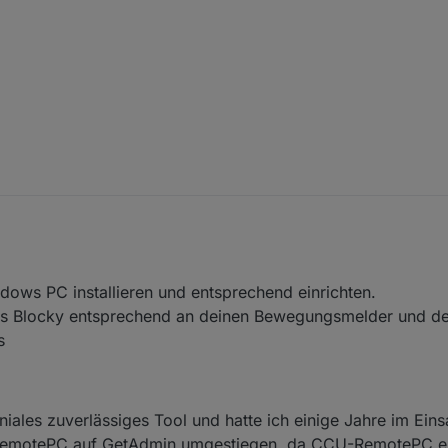
ws PC installieren und entsprechend einrichten.
es Blocky entsprechend an deinen Bewegungsmelder und d
s
iales zuverlässiges Tool und hatte ich einige Jahre im Eins
-RemotePC auf GetAdmin umgestiegen, da CCU-RemotePC e