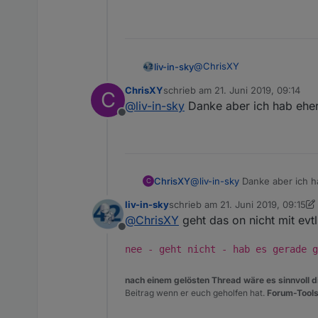
@
ChrisXY
liv-in-sky
ChrisXY
schrieb am
21. Juni 2019, 09:14
C
hier ist er - doch gefunden
zuletzt editiert von
@
liv-in-sky
Danke aber ich hab eher
Offline
https://sourceforge.net/proj
ChrisXY
@
liv-in-sky
Danke aber ich ha
C
liv-in-sky
schrieb am
21. Juni 2019, 09:15
zuletzt editiert von liv-in-sky
@
ChrisXY
geht das on nicht mit evtl
Offline
nee - geht nicht - hab es gerade g
nach einem gelösten Thread wäre es sinnvoll di
Beitrag wenn er euch geholfen hat.
Forum-Tools