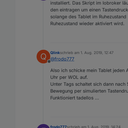
Offline
installiert. Das Skript im Iobroker
den eintragen um einen Tastendruck
solange des Tablet im Ruhezustand 
Ruhezustand wieder aktiviert wird.
Qlink
schrieb am
1. Aug. 2019, 12:47
Q
zuletzt editiert von
@
frodo777
Offline
Also ich schicke mein Tablet jede
Uhr per WOL auf.
Unter Tags schaltet sich dann nach 
Bewegung per simulierten Tastendru
Funktioniert tadellos ...
frodo777
schrieb am
1. Aug. 2019, 14:24