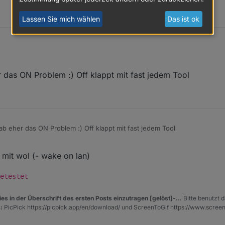
Lassen Sie mich wählen
Das ist ok
 das ON Problem :) Off klappt mit fast jedem Tool
ects/turnoffmonitor/
b eher das ON Problem :) Off klappt mit fast jedem Tool
 mit wol (- wake on lan)
etestet
es in der Überschrift des ersten Posts einzutragen [gelöst]-...
Bitte benutzt d
:
PicPick https://picpick.app/en/download/ und ScreenToGif https://www.scree