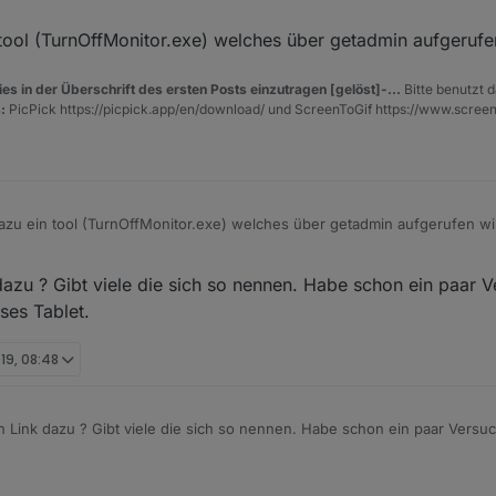
tool (TurnOffMonitor.exe) welches über getadmin aufgerufe
es in der Überschrift des ersten Posts einzutragen [gelöst]-...
Bitte benutzt d
:
PicPick https://picpick.app/en/download/ und ScreenToGif https://www.scree
azu ein tool (TurnOffMonitor.exe) welches über getadmin aufgerufen wi
azu ? Gibt viele die sich so nennen. Habe schon ein paar V
ses Tablet.
019, 08:48
 Link dazu ? Gibt viele die sich so nennen. Habe schon ein paar Versuch
eses Tablet.