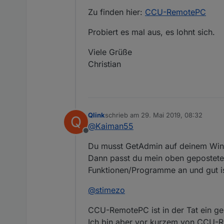
Zu finden hier:
CCU-RemotePC
Probiert es mal aus, es lohnt sich.
Viele Grüße
Christian
Qlink
schrieb am
29. Mai 2019, 08:32
Q
zuletzt editiert von
@
Kaiman55
Offline
Du musst GetAdmin auf deinem Windo
Dann passt du mein oben gepostet
Funktionen/Programme an und gut i
@
stimezo
CCU-RemotePC ist in der Tat ein gen
Ich bin aber vor kurzem von CCU