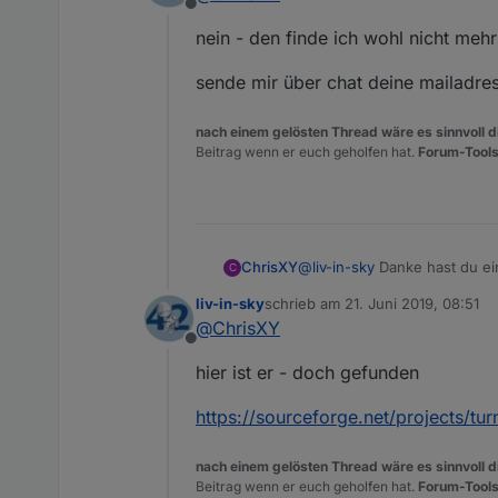
Offline
nein - den finde ich wohl nicht mehr
sende mir über chat deine mailadress
nach einem gelösten Thread wäre es sinnvoll di
Beitrag wenn er euch geholfen hat.
Forum-Tools
ChrisXY
@
liv-in-sky
Danke hast du ein
C
immer geklappt :( Komisch di
liv-in-sky
schrieb am
21. Juni 2019, 08:51
zuletzt editiert von
@
ChrisXY
Offline
hier ist er - doch gefunden
https://sourceforge.net/projects/tur
nach einem gelösten Thread wäre es sinnvoll di
Beitrag wenn er euch geholfen hat.
Forum-Tools