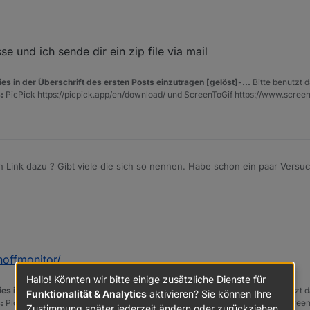
e und ich sende dir ein zip file via mail
es in der Überschrift des ersten Posts einzutragen [gelöst]-...
Bitte benutzt d
:
PicPick https://picpick.app/en/download/ und ScreenToGif https://www.scree
 Link dazu ? Gibt viele die sich so nennen. Habe schon ein paar Versuch
eses Tablet.
noffmonitor/
Hallo! Könnten wir bitte einige zusätzliche Dienste für
es in der Überschrift des ersten Posts einzutragen [gelöst]-...
Bitte benutzt d
Funktionalität & Analytics
aktivieren? Sie können Ihre
:
PicPick https://picpick.app/en/download/ und ScreenToGif https://www.scree
Zustimmung später jederzeit ändern oder zurückziehen.