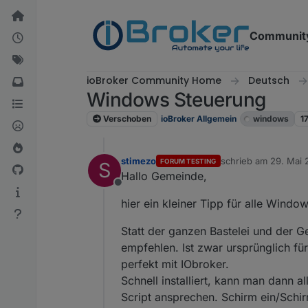
Weiter zum Inhalt
Communit
ioBroker Community Home
Deutsch
Windows Steuerung
Verschoben
ioBroker Allgemein
windows
1
stimezo
schrieb am
29. Mai 
FORUM TESTING
S
zuletzt editiert von
Hallo Gemeinde,
Offline
hier ein kleiner Tipp für alle Windo
Statt der ganzen Bastelei und der
empfehlen. Ist zwar ursprünglich fü
perfekt mit IObroker.
Schnell installiert, kann man dann 
Script ansprechen. Schirm ein/Schirm