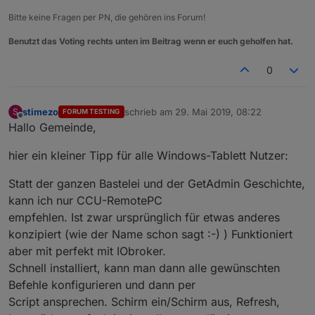
Bitte keine Fragen per PN, die gehören ins Forum!
Benutzt das Voting rechts unten im Beitrag wenn er euch geholfen hat.
0
stimezo
schrieb am
29. Mai 2019, 08:22
S
FORUM TESTING
zuletzt editiert von
Offline
Hallo Gemeinde,
hier ein kleiner Tipp für alle Windows-Tablett Nutzer:
Statt der ganzen Bastelei und der GetAdmin Geschichte,
kann ich nur CCU-RemotePC
empfehlen. Ist zwar ursprünglich für etwas anderes
konzipiert (wie der Name schon sagt :-) ) Funktioniert
aber mit perfekt mit IObroker.
Schnell installiert, kann man dann alle gewünschten
Befehle konfigurieren und dann per
Script ansprechen. Schirm ein/Schirm aus, Refresh,