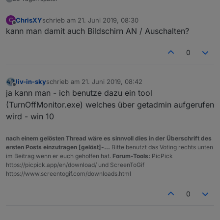
ChrisXY
schrieb am
21. Juni 2019, 08:30
C
zuletzt editiert von
Offline
kann man damit auch Bildschirn AN / Auschalten?
0
liv-in-sky
schrieb am
21. Juni 2019, 08:42
zuletzt editiert von
Offline
ja kann man - ich benutze dazu ein tool
(TurnOffMonitor.exe) welches über getadmin aufgerufen
wird - win 10
nach einem gelösten Thread wäre es sinnvoll dies in der Überschrift des
ersten Posts einzutragen [gelöst]-...
Bitte benutzt das Voting rechts unten
im Beitrag wenn er euch geholfen hat.
Forum-Tools:
PicPick
https://picpick.app/en/download/ und ScreenToGif
https://www.screentogif.com/downloads.html
0