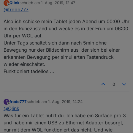
Qlink
schrieb am
1. Aug. 2019, 12:47
Q
zuletzt editiert von
Offline
@
frodo777
Also ich schicke mein Tablet jeden Abend um 00:00 Uhr
in den Ruhezustand und wecke es in der Früh um 06:00
Uhr per WOL auf.
Unter Tags schaltet sich dann nach 5min ohne
Bewegung nur der Bildschirm aus, der sich bei einer
erkannten Bewegung per simulierten Tastendruck
wieder einschaltet.
Funktioniert tadellos ...
0
frodo777
schrieb am
1. Aug. 2019, 14:24
F
zuletzt editiert von
Offline
@
Qlink
Was für ein Tablet nutzt du. Ich habe ein Surface pro 3
und habe mir einen USB zu Ethernet Adapter besorgt,
nur mit dem WOL funktioniert das nicht. Und wie