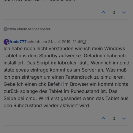
0
etwa einem Monat später
frodo777
schrieb am
31. Juli 2019, 12:49
F
zuletzt editiert von frodo777
Offline
Ich habe noch nicht verstanden wie ich mein Windows
Tablet aus dem Standby aufwecke. Getadmin habe ich
installiert. Das Skript im Iobroker läuft. Wenn ich im cmd
state etwas eintrage kommt es am Server an. Was muß
ich den eintragen um einen Tastendruck zu simulieren.
Gebe ich einen chk Befehl im Browser ein kommt nichts
zurück solange des Tablet im Ruhezustand ist. Das
Selbe bei cmd. Wird erst gesendet wenn das Tablet aus
den Ruhezustand wieder aktiviert wird.
0