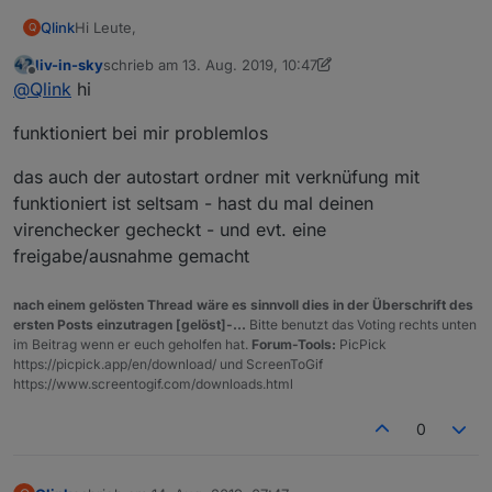
Hi Leute,
Qlink
Q
liv-in-sky
schrieb am
13. Aug. 2019, 10:47
funktioniert bei euch der Autostart von GetAdmin bei
zuletzt editiert von liv-in-sky
Offline
@
Qlink
hi
einem Reboot ?
Bei mir startet er das Tool nicht automatisch, obwohl die
Bin gerade dabei getadmin als windows service nach
funktioniert bei mir problemlos
Checkbox bei "Startup" gesetzt ist.
dieser Anleitung zu testen.
Ich hätte auch schon versucht das Tool in den Autostart
https://www.howtogeek.com/50786/using-srvstart-to-
Ordner des Startmenüs zu verknüpfen, aber auch das
run-any-application-as-a-windows-service/
das auch der autostart ordner mit verknüfung mit
funktioniert leider nicht.
Damit lässt sich getadmin problemlos als Service laufen.
funktioniert ist seltsam - hast du mal deinen
virenchecker gecheckt - und evt. eine
Leider hab ich hier das Problem, dass scheinbar die
freigabe/ausnahme gemacht
COMMAND Funktion von getadmin nicht mehr
funktioniert, wenn es als Service läuft. Die CHK Funktion
Wie habt ihr den Autostart des Tools bei euch
von getadmin funktioniert tadellos...
hinbekommen ?
nach einem gelösten Thread wäre es sinnvoll dies in der Überschrift des
Hat jemand eine Idee woran es liegen könnte, dass CMD
ersten Posts einzutragen [gelöst]-...
Bitte benutzt das Voting rechts unten
nicht mehr funzt, CHK aber schon ... ?
im Beitrag wenn er euch geholfen hat.
Forum-Tools:
PicPick
https://picpick.app/en/download/ und ScreenToGif
https://www.screentogif.com/downloads.html
0