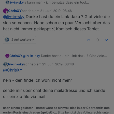
liv-in-sky
ja kann man - ich benutze dazu ein tool
(TurnOffMonitor.exe) welches über getadmin
ChrisXY
schrieb am
21. Juni 2019, 08:46
C
aufgerufen wird - win 10
zuletzt editiert von
Offline
@
liv-in-sky
Danke hast du ein Link dazu ? Gibt viele die
sich so nennen. Habe schon ein paar Versucht aber das
hat nicht immer geklappt :( Komisch dieses Tablet.
2 Antworten
0
ChrisXY
@
liv-in-sky
Danke hast du ein Link dazu ? Gibt viele
C
die sich so nennen. Habe schon ein paar Versucht
liv-in-sky
schrieb am
21. Juni 2019, 08:48
aber das hat nicht immer geklappt :( Komisch dieses
zuletzt editiert von
Offline
@
ChrisXY
Tablet.
nein - den finde ich wohl nicht mehr
sende mir über chat deine mailadresse und ich sende
dir ein zip file via mail
nach einem gelösten Thread wäre es sinnvoll dies in der Überschrift des
ersten Posts einzutragen [gelöst]-...
Bitte benutzt das Voting rechts unten