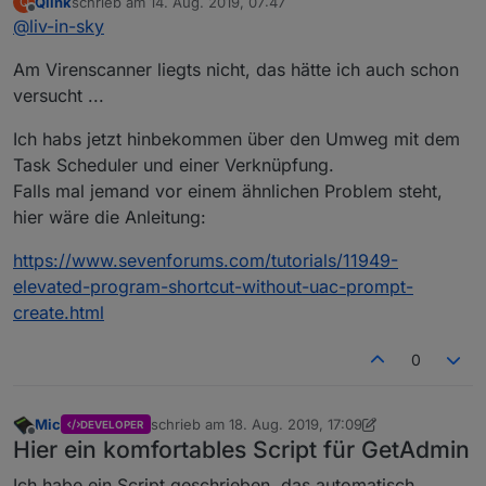
Qlink
schrieb am
14. Aug. 2019, 07:47
Q
zuletzt editiert von
Offline
@
liv-in-sky
Am Virenscanner liegts nicht, das hätte ich auch schon
versucht ...
Ich habs jetzt hinbekommen über den Umweg mit dem
Task Scheduler und einer Verknüpfung.
Falls mal jemand vor einem ähnlichen Problem steht,
hier wäre die Anleitung:
https://www.sevenforums.com/tutorials/11949-
elevated-program-shortcut-without-uac-prompt-
create.html
0
Mic
schrieb am
18. Aug. 2019, 17:09
DEVELOPER
zuletzt editiert von Mic
Offline
Hier ein komfortables Script für GetAdmin
Ich habe ein Script geschrieben, das automatisch