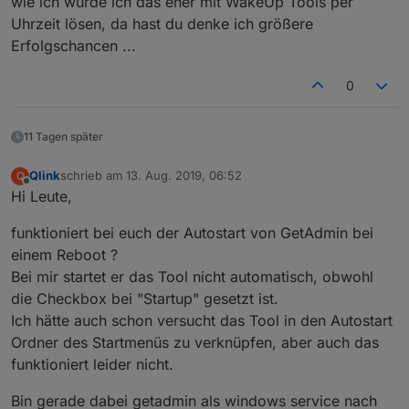
wie ich würde ich das eher mit WakeUp Tools per
Uhrzeit lösen, da hast du denke ich größere
Erfolgschancen ...
0
11 Tagen später
Qlink
schrieb am
13. Aug. 2019, 06:52
Q
zuletzt editiert von
Offline
Hi Leute,
funktioniert bei euch der Autostart von GetAdmin bei
einem Reboot ?
Bei mir startet er das Tool nicht automatisch, obwohl
die Checkbox bei "Startup" gesetzt ist.
Ich hätte auch schon versucht das Tool in den Autostart
Ordner des Startmenüs zu verknüpfen, aber auch das
funktioniert leider nicht.
Bin gerade dabei getadmin als windows service nach