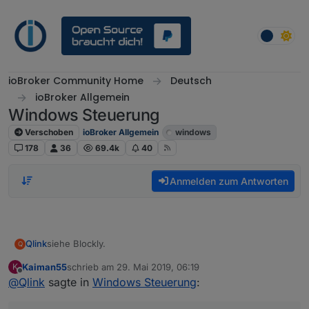
Weiter zum Inhalt
ioBroker Community Home
Deutsch
ioBroker Allgemein
Windows Steuerung
Verschoben
ioBroker Allgemein
windows
178
36
69.4k
40
Anmelden zum Antworten
siehe Blockly.
Qlink
Q
Kaiman55
schrieb am
29. Mai 2019, 06:19
K
Ich wecke das Display meines Win10 Rechners auf, wenn
zuletzt editiert von
Offline
@
Qlink
sagte in
Windows Steuerung
:
eine Bewegung erkannt wird.
Ich prüfe ob Chrome läuft -> wenn ja, dann nur Display
Dazu brauche ich permanent den Status ob Chrome