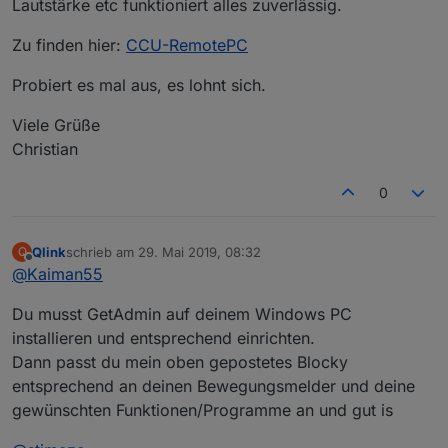
Lautstärke etc funktioniert alles zuverlässig.
Zu finden hier:
CCU-RemotePC
Probiert es mal aus, es lohnt sich.
Viele Grüße
Christian
0
Qlink
schrieb am
29. Mai 2019, 08:32
Q
zuletzt editiert von
Offline
@
Kaiman55
Du musst GetAdmin auf deinem Windows PC
installieren und entsprechend einrichten.
Dann passt du mein oben gepostetes Blocky
entsprechend an deinen Bewegungsmelder und deine
gewünschten Funktionen/Programme an und gut is