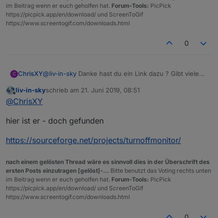
im Beitrag wenn er euch geholfen hat.
Forum-Tools:
PicPick
https://picpick.app/en/download/ und ScreenToGif
https://www.screentogif.com/downloads.html
0
ChrisXY
@
liv-in-sky
Danke hast du ein Link dazu ? Gibt viele
C
die sich so nennen. Habe schon ein paar Versucht
liv-in-sky
schrieb am
21. Juni 2019, 08:51
aber das hat nicht immer geklappt :( Komisch dieses
zuletzt editiert von
Offline
@
ChrisXY
Tablet.
hier ist er - doch gefunden
https://sourceforge.net/projects/turnoffmonitor/
nach einem gelösten Thread wäre es sinnvoll dies in der Überschrift des
ersten Posts einzutragen [gelöst]-...
Bitte benutzt das Voting rechts unten
im Beitrag wenn er euch geholfen hat.
Forum-Tools:
PicPick
https://picpick.app/en/download/ und ScreenToGif
https://www.screentogif.com/downloads.html
0