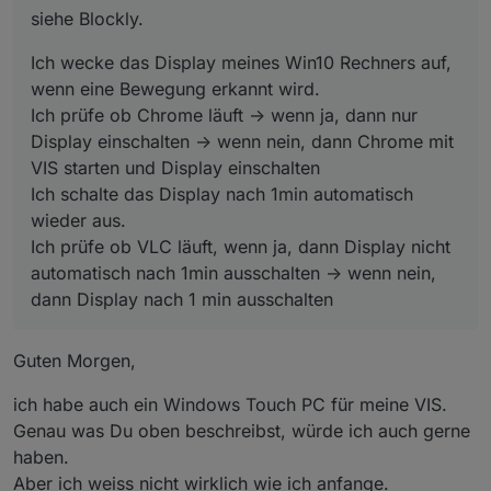
einschalten -> wenn nein, dann Chrome mit VIS starten
und/oder VLC laufen ...
siehe Blockly.
und Display einschalten
Ich wäre aber wie gesagt dankbar, falls es einen weniger
Ich schalte das Display nach 1min automatisch wieder
belastendend Weg gibt den Status festzustellen.
Ich wecke das Display meines Win10 Rechners auf,
aus.
Ich hätte aber noch keine Möglichkeit gefunden wie ich
Ich prüfe ob VLC läuft, wenn ja, dann Display nicht
den Check direkt ins Blockly einbauen kann, ohne
wenn eine Bewegung erkannt wird.
automatisch nach 1min ausschalten -> wenn nein, dann
Umweg des Parser Adapters ...
Ich prüfe ob Chrome läuft -> wenn ja, dann nur
Display nach 1 min ausschalten
Display einschalten -> wenn nein, dann Chrome mit
VIS starten und Display einschalten
Ich schalte das Display nach 1min automatisch
wieder aus.
Ich prüfe ob VLC läuft, wenn ja, dann Display nicht
automatisch nach 1min ausschalten -> wenn nein,
dann Display nach 1 min ausschalten
Guten Morgen,
ich habe auch ein Windows Touch PC für meine VIS.
Genau was Du oben beschreibst, würde ich auch gerne
haben.
Aber ich weiss nicht wirklich wie ich anfange.