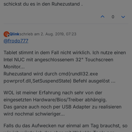
schickst du es in den Ruhezustand .
0
Qlink
schrieb am
2. Aug. 2019, 07:23
Q
zuletzt editiert von
Offline
@
frodo777
Tablet stimmt in dem Fall nicht wirklich. Ich nutze einen
Intel NUC mit angeschlossenem 32" Touchscreen
Monitor...
Ruhezustand wird durch cmd(rundll32.exe
powrprof.dll,SetSuspendState) Befehl ausgelöst ...
WOL ist meiner Erfahrung nach sehr von der
eingesetzten Hardware/Bios/Treiber abhängig.
Das ganze auch noch per USB Adapter zu realisieren
wird nochmal schwieriger...
Falls du das Aufwecken nur einmal am Tag brauchst, so