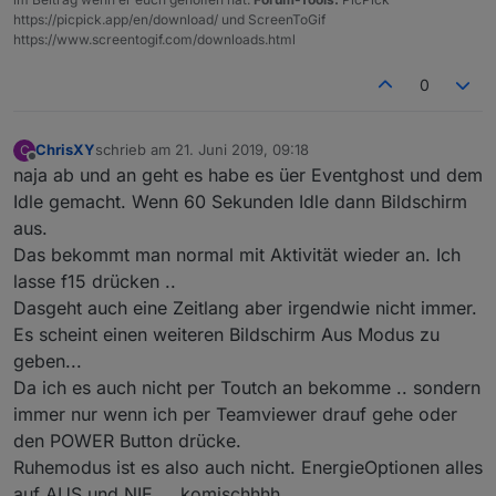
https://picpick.app/en/download/ und ScreenToGif
https://www.screentogif.com/downloads.html
0
ChrisXY
schrieb am
21. Juni 2019, 09:18
C
zuletzt editiert von
Offline
naja ab und an geht es habe es üer Eventghost und dem
Idle gemacht. Wenn 60 Sekunden Idle dann Bildschirm
aus.
Das bekommt man normal mit Aktivität wieder an. Ich
lasse f15 drücken ..
Dasgeht auch eine Zeitlang aber irgendwie nicht immer.
Es scheint einen weiteren Bildschirm Aus Modus zu
geben...
Da ich es auch nicht per Toutch an bekomme .. sondern
immer nur wenn ich per Teamviewer drauf gehe oder
den POWER Button drücke.
Ruhemodus ist es also auch nicht. EnergieOptionen alles
auf AUS und NIE ... komischhhh