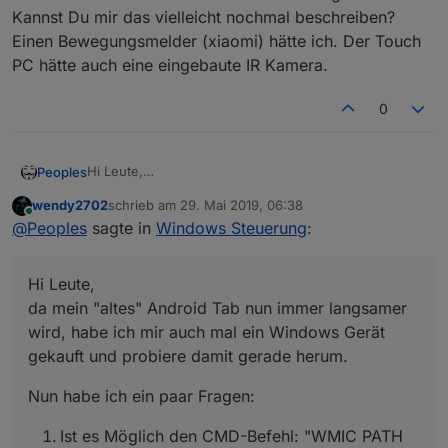
Kannst Du mir das vielleicht nochmal beschreiben?
Einen Bewegungsmelder (xiaomi) hätte ich. Der Touch
PC hätte auch eine eingebaute IR Kamera.
0
Hi Leute,
Peoples
da mein "altes" Android Tab nun immer langsamer
wendy2702
schrieb am
29. Mai 2019, 06:38
wird, habe ich mir auch mal ein Windows Gerät
Nun habe ich ein paar Fragen:
zuletzt editiert von
Online
@
Peoples
sagte in
Windows Steuerung
:
gekauft und probiere damit gerade herum.
Ist es Möglich den CMD-Befehl: "WMIC PATH
Win32_Battery Get EstimatedChargeRemaining"
Hi Leute,
auszuführen und die Ausgabe (der Akkustand)
auszuwerten?
da mein "altes" Android Tab nun immer langsamer
Wie weckt ihr den Bildschirm wieder auf? Ich
wird, habe ich mir auch mal ein Windows Gerät
mache das aktuell über key=SHIFT. Was aber nur
gekauft und probiere damit gerade herum.
bedingt funktioniert manchmal bleibt der
Bildschirm dunkel bis ich über die
Nun habe ich ein paar Fragen:
WindowsTaste+Tap das Bild einmal gewechselt
habe.
Ist es Möglich den CMD-Befehl: "WMIC PATH
Welchen Browser nutzt ihr und an die die