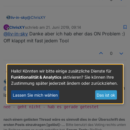
@
ChrisXY
liv-in-sky
ChrisXY
schrieb am
21. Juni 2019, 09:14
C
hier ist er - doch gefunden
zuletzt editiert von
Offline
@
liv-in-sky
Danke aber ich hab eher das ON Problem :)
https://sourceforge.net/projects/turnoffmonitor/
Off klappt mit fast jedem Tool
0
Hallo! Könnten wir bitte einige zusätzliche Dienste für
ChrisXY
@
liv-in-sky
Danke aber ich hab eher das ON Problem
C
:) Off klappt mit fast jedem Tool
Funktionalität & Analytics
aktivieren? Sie können Ihre
liv-in-sky
schrieb am
21. Juni 2019, 09:15
Zustimmung später jederzeit ändern oder zurückziehen.
zuletzt editiert von liv-in-sky
Offline
@
ChrisXY
geht das on nicht mit evtl mit wol (- wake on
lan)
Lassen Sie mich wählen
Das ist ok
nee - geht nicht - hab es gerade getestet
nach einem gelösten Thread wäre es sinnvoll dies in der Überschrift des
ersten Posts einzutragen [gelöst]-...
Bitte benutzt das Voting rechts unten
im Beitrag wenn er euch geholfen hat.
Forum-Tools:
PicPick