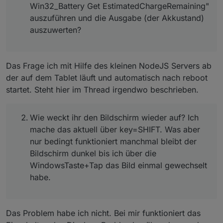
Chrome nutzen, verwendet ihr den Kioskmodus
Win32_Battery Get EstimatedChargeRemaining"
oder einfach den Vollbild?
auszuführen und die Ausgabe (der Akkustand)
Verwendet ihr irgendwelche speziellen
auszuwerten?
Einstellungen an euren Windowstablets bspw.
Engergiesparmodus aus und nur Bildschirm
dunkel?
Das Frage ich mit Hilfe des kleinen NodeJS Servers ab
der auf dem Tablet läuft und automatisch nach reboot
startet. Steht hier im Thread irgendwo beschrieben.
Wie weckt ihr den Bildschirm wieder auf? Ich
mache das aktuell über key=SHIFT. Was aber
nur bedingt funktioniert manchmal bleibt der
Bildschirm dunkel bis ich über die
WindowsTaste+Tap das Bild einmal gewechselt
habe.
Das Problem habe ich nicht. Bei mir funktioniert das