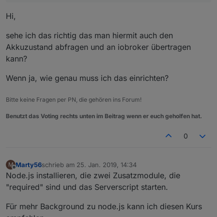
if
 (arr[
1
] == 
"brightness"
) {
Hi,
var
 value = 
Number
(arr[
2
])/
100
;
	  brightness.
set
(value).
then
(
() =>
 {
sehe ich das richtig das man hiermit auch den
console
.
log
(
'Changed brightnes
Akkuzustand abfragen und an iobroker übertragen
	   });
	   response.
end
(
'Changed brightness to
kann?
  }
}
Wenn ja, wie genau muss ich das einrichten?
const
 server = http.
createServer
(requestHandle
Bitte keine Fragen per PN, die gehören ins Forum!
server.
listen
(port, 
(
err
) =>
 {
Benutzt das Voting rechts unten im Beitrag wenn er euch geholfen hat.
if
 (err) {
return
console
.
log
(
'something bad happened
0
  }
console
.
log
(
`server is listening on 
${port}
`
});<
/ip></i
p> 
Marty56
schrieb am
25. Jan. 2019, 14:34
M
``
``
`  
zuletzt editiert von
Offline
Node.js installieren, die zwei Zusatzmodule, die
"required" sind und das Serverscript starten.
Für mehr Background zu node.js kann ich diesen Kurs