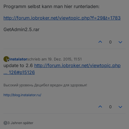
        }
Programm selbst kann man hier runterladen:
   });
}
http://forum.iobroker.net/viewtopic.php?f=29&t=1783
GetAdmin2.5.rar
0
instalator
schrieb am
19. Dez. 2015, 11:51
I
zuletzt editiert von
Offline
update to 2.6
http://forum.iobroker.net/viewtopic.php
… 126#p15126
Высокий уровень Децибел вреден для здоровья!
http://blog.instalator.ru/
0
3 Jahren später