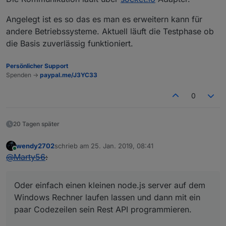
Angelegt ist es so das es man es erweitern kann für
andere Betriebssysteme. Aktuell läuft die Testphase ob
die Basis zuverlässig funktioniert.
Persönlicher Support
Spenden ->
paypal.me/J3YC33
0
20 Tagen später
wendy2702
schrieb am
25. Jan. 2019, 08:41
zuletzt editiert von
Online
@
Marty56
:
Oder einfach einen kleinen node.js server auf dem
Windows Rechner laufen lassen und dann mit ein
paar Codezeilen sein Rest API programmieren.