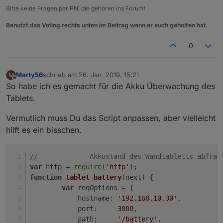
Bitte keine Fragen per PN, die gehören ins Forum!
Benutzt das Voting rechts unten im Beitrag wenn er euch geholfen hat.
0
Marty56
schrieb am
26. Jan. 2019, 15:21
M
zuletzt editiert von
Offline
So habe ich es gemacht für die Akku Überwachung des
Tablets.
Vermutlich muss Du das Script anpassen, aber vielleicht
hilft es ein bisschen.
//------------ Akkustand des Wandtabletts abfrag
var
 http = 
require
(
'http'
);
function
tablet_battery
(
next
) {
var
 reqOptions = {
hostname
: 
'192.168.10.30'
,
port
:     
3000
,
path
:     
'/battery'
,