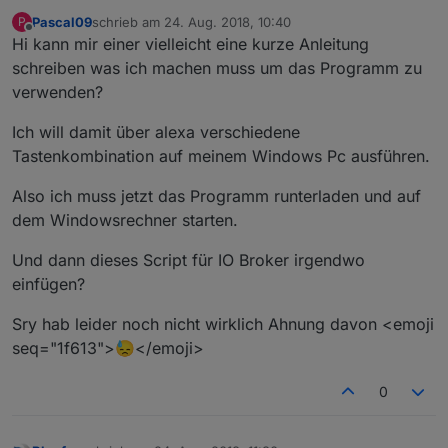
Pascal09
schrieb am
24. Aug. 2018, 10:40
P
zuletzt editiert von
Offline
Hi kann mir einer vielleicht eine kurze Anleitung
schreiben was ich machen muss um das Programm zu
verwenden?
Ich will damit über alexa verschiedene
Tastenkombination auf meinem Windows Pc ausführen.
Also ich muss jetzt das Programm runterladen und auf
dem Windowsrechner starten.
Und dann dieses Script für IO Broker irgendwo
einfügen?
Sry hab leider noch nicht wirklich Ahnung davon <emoji
seq="1f613">😓</emoji>
0