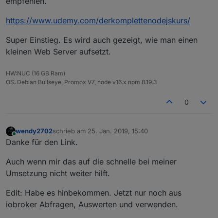
empfehlen.
https://www.udemy.com/derkomplettenodejskurs/
Super Einstieg. Es wird auch gezeigt, wie man einen
kleinen Web Server aufsetzt.
HW:NUC (16 GB Ram)
OS: Debian Bullseye, Promox V7, node v16.x npm 8.19.3
0
wendy2702
schrieb am
25. Jan. 2019, 15:40
zuletzt editiert von
Online
Danke für den Link.
Auch wenn mir das auf die schnelle bei meiner
Umsetzung nicht weiter hilft.
Edit: Habe es hinbekommen. Jetzt nur noch aus
iobroker Abfragen, Auswerten und verwenden.