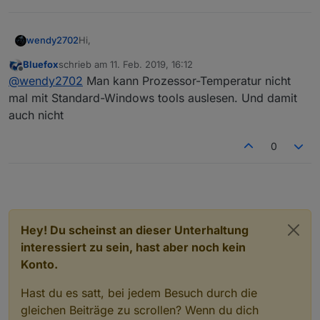
            }
Hi,
wendy2702
        }
    });
Bluefox
schrieb am
11. Feb. 2019, 16:12
weiß zufällig jemand ob man über diesen Weg
zuletzt editiert von
Offline
@
wendy2702
Man kann Prozessor-Temperatur nicht
auch die Prozessor Temperatur abfragen kann?
});
Danke und Gruß
mal mit Standard-Windows tools auslesen. Und damit
auch nicht
0
Hey! Du scheinst an dieser Unterhaltung
interessiert zu sein, hast aber noch kein
Konto.
Hast du es satt, bei jedem Besuch durch die
gleichen Beiträge zu scrollen? Wenn du dich