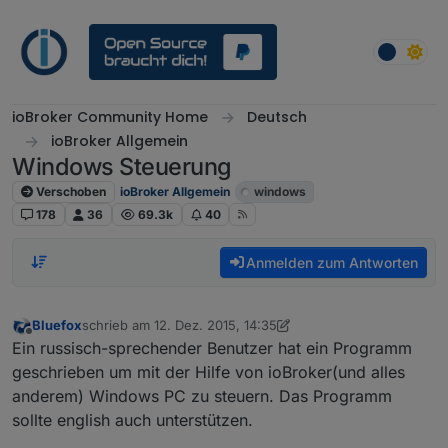
Weiter zum Inhalt
ioBroker Community Home
Deutsch
ioBroker Allgemein
Windows Steuerung
Verschoben
ioBroker Allgemein
windows
178
36
69.3k
40
Anmelden zum Antworten
Bluefox
schrieb am
12. Dez. 2015, 14:35
zuletzt editiert von Jey Cee
3. März 2019, 08:10
Offline
Ein russisch-sprechender Benutzer hat ein Programm
geschrieben um mit der Hilfe von ioBroker(und alles
anderem) Windows PC zu steuern. Das Programm
sollte english auch unterstützen.