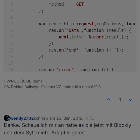
method
:   
'GET'
        };
var
 req = http.
request
(reqOptions, 
funct
            res.
on
(
'data'
,
function
 (
result
) {
next
(
false
, 
Number
(result));
            });
            res.
on
(
'end'
, 
function
 (
) {});
        });
        req.
on
(
'error'
, 
function
 (
e
) {
next
(
true
, 
""
);
HW:NUC (16 GB Ram)
        });
OS: Debian Bullseye, Promox V7, node v16.x npm 8.19.3
        req.
end
();
} 
0
var
 tablet_battery_warm = 
false
;
var
 tablet_unreach_warn = 
false
;
createState
(
"Akku_Tablett"
,
0
);
wendy2702
schrieb am
26. Jan. 2019, 17:15
zuletzt editiert von
createState
(
"Tablett_LOWBAT"
,
false
);
Online
Danke. Schaue ich mir an hatte es bis jetzt mit Blockly
createState
(
'Tablett_unreach'
,
false
);
und dem Syteminfo Adapter gelöst.
schedule
(
"*/15 * * * *"
, 
function
(
obj
){