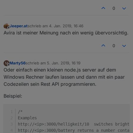
0
Jeeper.at
schrieb am
4. Jan. 2019, 16:46
zuletzt editiert von
Offline
Avira ist meiner Meinung nach ein wenig übervorsichtig.
0
Marty56
schrieb am
5. Jan. 2019, 16:19
M
zuletzt editiert von
Offline
Oder einfach einen kleinen node.js server auf dem
Windows Rechner laufen lassen und dann mit ein paar
Codezeilen sein Rest API programmieren.
Beispiel:
/*
Examples
http://<ip>:3000/helligkeit/10  switches brightn
http://<ip>:3000/battery returns a number contai