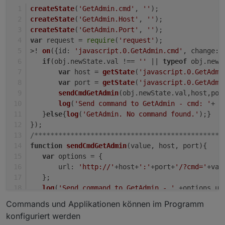
createState
(
'GetAdmin.cmd'
, 
''
);
createState
(
'GetAdmin.Host'
, 
''
);
createState
(
'GetAdmin.Port'
, 
''
);
var
 request = 
require
(
'request'
);
>! 
on
({
id
: 
'javascript.0.GetAdmin.cmd'
, 
change
: 
if
(obj.
newState
.
val
 !== 
''
 || 
typeof
 obj.
newS
var
 host = 
getState
(
'javascript.0.GetAdmi
var
 port = 
getState
(
'javascript.0.GetAdmi
sendCmdGetAdmin
(obj.
newState
.
val
,host,por
log
(
'Send command to GetAdmin - cmd: '
+ o
   }
else
{
log
(
'GetAdmin. No command found.'
);}
});
/***********************************************
function
sendCmdGetAdmin
(
value, host, port
){
var
 options = {
url
: 
'http://'
+host+
':'
+port+
'/?cmd='
+val
   };
log
(
'Send command to GetAdmin - '
 +options.
ur
request
(options, 
function
 (
error, response, b
Commands und Applikationen können im Programm
log
(
'Server response - '
 + response.
statu
konfiguriert werden
if
 (!error && response.
statusCode
 == 
200
)