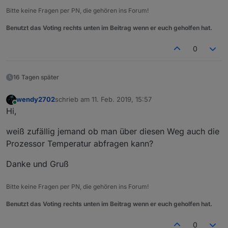
tablet_battery
(
function
(
err, res
){
Bitte keine Fragen per PN, die gehören ins Forum!
if
 (err === 
false
) {
setState
(
'Tablett_unreach'
,
false
);
Benutzt das Voting rechts unten im Beitrag wenn er euch geholfen hat.
var
 batterylevel = res;
setState
(
"Akku_Tablett"
,batterylevel
0
if
 ((batterylevel < 
0.5
) && (tablet_
setState
(
"Tablett_LOWBAT"
,
true
);
16 Tagen später
                tablet_battery_warm =
true
;
setState
(
'Botschaft'
, 
'Der Akku 
setState
(
"speechout2"
,
JSON
.
strin
wendy2702
schrieb am
11. Feb. 2019, 15:57
zuletzt editiert von
Online
Hi,
            } 
else
 {
if
 (batterylevel > 
0.7
) {
weiß zufällig jemand ob man über diesen Weg auch die
setState
(
"Tablett_LOWBAT"
,
fa
                    tablet_battery_warm =
false
;
Prozessor Temperatur abfragen kann?
//log('Akku des Tablets mit 
Danke und Gruß
                }
            }
        } 
else
 {
Bitte keine Fragen per PN, die gehören ins Forum!
if
 (
getState
(
'Tablett_unreach'
).
val
 
Benutzt das Voting rechts unten im Beitrag wenn er euch geholfen hat.
log
(
"Akkustandsmessung ist nicht
setState
(
'Tablett_unreach'
,
true
)
0
setState
(
'Botschaft'
, 
'Akkustand