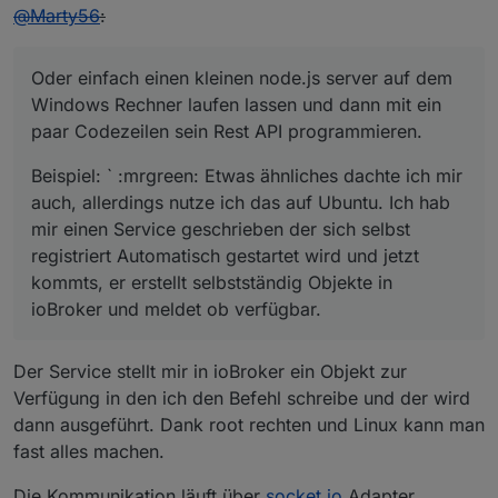
  }
Online
@
Marty56
:
}
const
 server = http.
createServer
(requestHandler)
Oder einfach einen kleinen node.js server auf dem
server.
listen
(port, 
(
err
) =>
 {
Windows Rechner laufen lassen und dann mit ein
if
 (err) {
paar Codezeilen sein Rest API programmieren.
return
console
.
log
(
'something bad happened'
,
  }
Beispiel: ` :mrgreen: Etwas ähnliches dachte ich mir
console
.
log
(
`server is listening on 
${port}
`
)
auch, allerdings nutze ich das auf Ubuntu. Ich hab
});<
/ip></i
p> 
mir einen Service geschrieben der sich selbst
registriert Automatisch gestartet wird und jetzt
kommts, er erstellt selbstständig Objekte in
ioBroker und meldet ob verfügbar.
Der Service stellt mir in ioBroker ein Objekt zur
Verfügung in den ich den Befehl schreibe und der wird
dann ausgeführt. Dank root rechten und Linux kann man
fast alles machen.
Die Kommunikation läuft über
socket.io
Adapter.