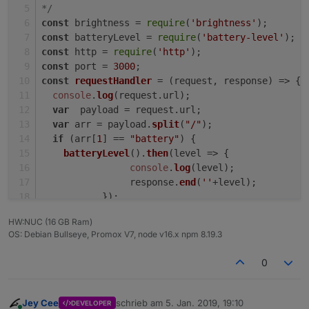
*/
const
 brightness = 
require
(
'brightness'
);
const
 batteryLevel = 
require
(
'battery-level'
);
const
 http = 
require
(
'http'
);
const
 port = 
3000
;
const
requestHandler
 = (
request, response
) => {
console
.
log
(request.
url
);
var
  payload = request.
url
;
var
 arr = payload.
split
(
"/"
);
if
 (arr[
1
] == 
"battery"
) {
batteryLevel
().
then
(
level
 =>
 {
console
.
log
(level);
		response.
end
(
''
+level);
	   });
   } 
HW:NUC (16 GB Ram)
if
 (arr[
1
] == 
"brightness"
) {
OS: Debian Bullseye, Promox V7, node v16.x npm 8.19.3
var
 value = 
Number
(arr[
2
])/
100
;
	  brightness.
set
(value).
then
(
() =>
 {
0
console
.
log
(
'Changed brightness 
	   });
	   response.
end
(
'Changed brightness to '
Jey Cee
schrieb am
5. Jan. 2019, 19:10
DEVELOPER
zuletzt editiert von