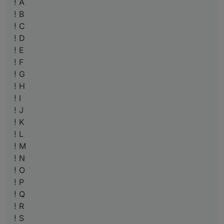
! A
! B
! C
! D
! E
! F
! G
! H
! I
! J
! K
! L
! M
! N
! O
! P
! Q
! R
! S