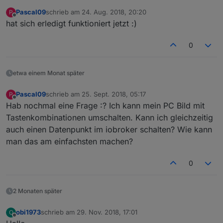
Pascal09
schrieb am
24. Aug. 2018, 20:20
P
zuletzt editiert von
Offline
hat sich erledigt funktioniert jetzt :)
0
etwa einem Monat später
Pascal09
schrieb am
25. Sept. 2018, 05:17
P
zuletzt editiert von
Offline
Hab nochmal eine Frage :? Ich kann mein PC Bild mit
Tastenkombinationen umschalten. Kann ich gleichzeitig
auch einen Datenpunkt im iobroker schalten? Wie kann
man das am einfachsten machen?
0
2 Monaten später
obi1973
schrieb am
29. Nov. 2018, 17:01
O
zuletzt editiert von
Offline