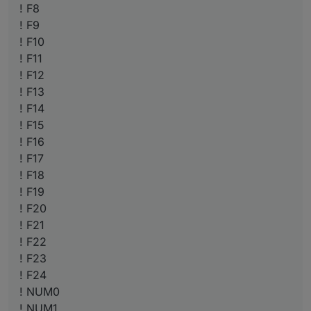
! F8
! F9
! F10
! F11
! F12
! F13
! F14
! F15
! F16
! F17
! F18
! F19
! F20
! F21
! F22
! F23
! F24
! NUM0
! NUM1