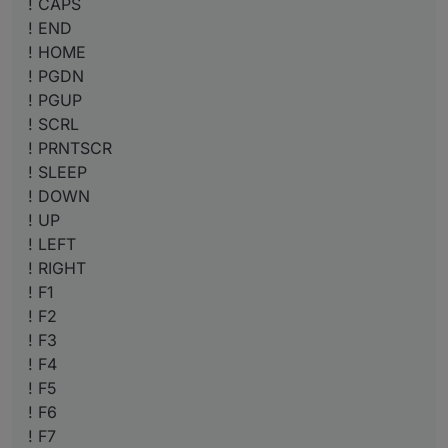
! CAPS
! END
! HOME
! PGDN
! PGUP
! SCRL
! PRNTSCR
! SLEEP
! DOWN
! UP
! LEFT
! RIGHT
! F1
! F2
! F3
! F4
! F5
! F6
! F7