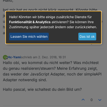
Hallo,
bei mir hat es noch nicht klick gemacht. Könnte bitte
jemand mal mit ein paar worten erklären was man wo
Hallo! Könnten wir bitte einige zusätzliche Dienste für
und wie konfigurieren muß. Ich habe mittlerweile einige
Funktionalität & Analytics
aktivieren? Sie können Ihre
hier im Forum angebotene scripte ausprobiert, komme
Zustimmung später jederzeit ändern oder zurückziehen.
aber leider nicht weiter.
Lassen Sie mich wählen
Das ist ok
0
Hc-Yami
schrieb am
2. Dez. 2018, 16:31
H
zuletzt editiert von
Offline
Hallo obi, wo kommst du nicht weiter? Was möchtest
du genau realisieren/steuern? Meine Erfahrung zeigt,
das weder der JavaScript Adapter, noch der simpleAPI
Adapter notwendig sind.
Hallo pascal, wie schaltest du dein Bild um?
0