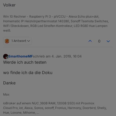
Volker
Win 10 Rechner - Raspberry Pi 3 - piVCCU - Alexa Echo plus+dot,
Homematic IP Heizkörperthermostat 140280, Sonoff Tasmota Switches,
WiFi (Steckdosen, RGB Led Streifen Kontrolleur, LED RGB) Hue Lampen
weiß.
1 Antwort
0
SmarthomeMF
schrieb am
4. Jan. 2019, 16:04
zuletzt editiert von
Offline
Werde ich auch testen
wo finde ich da die Doku
Danke
Max
ioBroker auf einem NUC ,16GB RAM, 120GB SSD) mit Proxmox
Cloud Pro, iot, Alexa, Sonos, sonoff, Fronius, Harmony, Doorbird, Shelly,
Hue, Loxone, Mihome, …