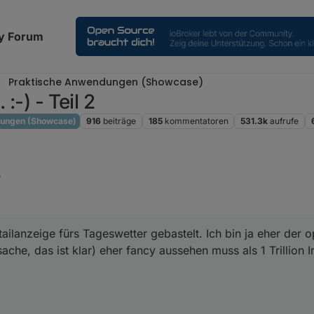
y Forum
Praktische Anwendungen (Showcase)
:-) - Teil 2
dungen (Showcase)
916
beiträge
185
kommentatoren
531.3k
aufrufe
7
ilanzeige fürs Tageswetter gebastelt. Ich bin ja eher der o
che, das ist klar) eher fancy aussehen muss als 1 Trillion I