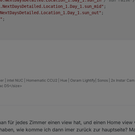
.NextDaysDetailed.Location_1.Day_1.sun_mid"
;
NextDaysDetailed.Location_1.Day_1.sun_out"
;
"
;  
  
nenstand.Stundenverlauf."
+i+
".Y"
, 
0
, force);
nenstand.Stundenverlauf."
+i+
".X"
, 
0
, force);
nenstand.Stundenverlauf."
+i+
".BildStatus"
, 
0
, force);
nenstand.Stundenverlauf.UhrzeitX"
, 
0
, force);
er | intel NUC | Homematic CCU2 | Hue | Osram Lightify| Sonos | 2x Instar Ca
pielen
vac D5</size>
an für jedes Zimmer einen view hat, und einen Home view 
le haben, wie komme ich dann imer zurück zur hauptseite? Ma