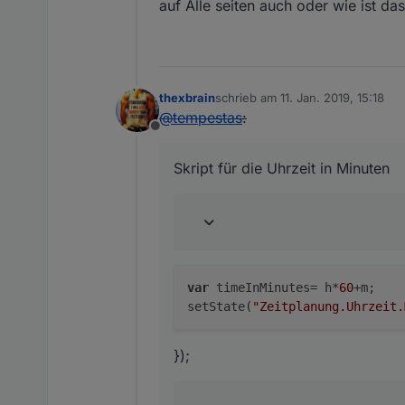
auf Alle seiten auch oder wie ist d
var
 count;
var
 stat;       
// Für i
var
 radWinkel;
    rise = 
parseInt
(
getState
thexbrain
schrieb am
11. Jan. 2019, 15:18
zuletzt editiert von
    noon = 
parseInt
(
getState
@
tempestas
:
    down = 
parseInt
(
getState
Offline
    radius = 
Math
.
round
((xWi
Skript für die Uhrzeit in Minuten
    count =  
parseInt
(
getSta
if
(debug) 
log
(
"count is
if
(debug) 
log
(
"sonnenauf
var
 timeInMinutes= h*
60
+m;

for
 (i=
1
 ; i<=count ;i++
setState(
"Zeitplanung.Uhrzeit.
if
(debug) 
log
(
"Durch
});
var
 degrees = (
180
 /
        radWinkel = degrees 