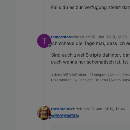
Falls du es zur Verfügung stellst d
tempestas
schrieb am
10. Jan. 2019, 12:35
T
zuletzt editiert von
ich schaue die Tage mal, dass ich es
Offline
Sind auch zwei Skripte dahinter, dam
auch wenns nur schematisch ist, ist m
<size="85">ioBroker | 21 Adapter | Ubuntu Serv
Holzrahmen| 3x Echo dot | 1x Echo | Neato Bot
thexbrain
schrieb am
10. Jan. 2019, 12:46
zuletzt editiert von
@
tempestas
:
Offline