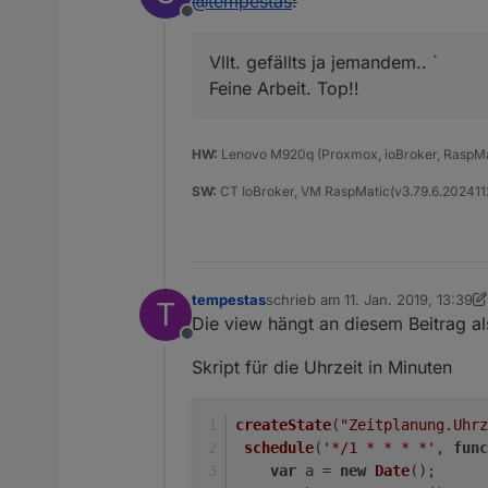
@
tempestas
:
Offline
Vllt. gefällts ja jemandem.. `
Feine Arbeit. Top!!
HW:
Lenovo M920q (Proxmox, ioBroker, RaspMat
SW:
CT IoBroker, VM RaspMatic(v3.79.6.202411
tempestas
schrieb am
11. Jan. 2019, 13:39
T
zuletzt editiert von Jey Cee
Die view hängt an diesem Beitrag al
Offline
Skript für die Uhrzeit in Minuten
createState
(
"Zeitplanung.Uhrz
schedule
(
'*/1 * * * *'
, 
func
var
 a = 
new
Date
();