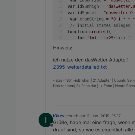
var
 idSunhigh = 
"daswetter.0
var
 idSunset = 
"daswetter.0.
var
 cronString = 
"0 1 * * *
// initial states anlegen  
function
create
(
){
for
 (i=
1
 ; i<
25
;i++) {
createState
(
"Son
Hinweis:
createState
(
"Son
createState
(
"Son
ich nutze den dasWetter Adapter!
        }
2395_wetterdetailed.txt
createState
(
"Son
}
<size="85">ioBroker | 21 Adapter | Ubuntu Serv
// States berechnen und bes
Holzrahmen| 3x Echo dot | 1x Echo | Neato Bot
function
graph
(
){
var
 rise;
var
 noon;
var
 down;
IOkev
schrieb am
11. Jan. 2019, 15:17
I
zuletzt editiert von
var
 radius;
Grüße, habe mal eine frage, wenn m
var
 y;
Offline
drauf sind, so wie es eigentlich al
var
 x;