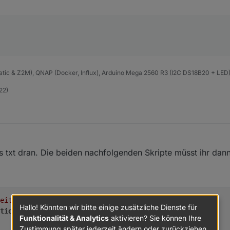
ic & Z2M), QNAP (Docker, Influx), Arduino Mega 2560 R3 (I2C DS18B20 + LED
22)
s txt dran. Die beiden nachfolgenden Skripte müsst ihr dan
eit.Minuten"
, 
0
);
Hallo! Könnten wir bitte einige zusätzliche Dienste für
tion
TimeToMinutes
(
) {
Funktionalität & Analytics
aktivieren? Sie können Ihre
Zustimmung später jederzeit ändern oder zurückziehen.