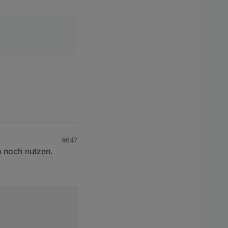
)
#647
n noch nutzen.