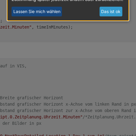
Lassen Sie mich wählen
Das ist ok
;
zeit.Minuten"
, timeInMinutes);
auf in VIS, 
Breite grafischer Horizont
bstand grafischer Horizont x-Achse vom linken Rand in px
bstand grafischer Horizont zur x-Achse vom oberen Rand i
ipt.0.Zeitplanung.Uhrzeit.Minuten"
/*Zeitplanung.Uhrzeit.
 der Bilder in px 
0.NextDaysDetailed.Location_1.Day_1.sun_in"
/*sun raise*/