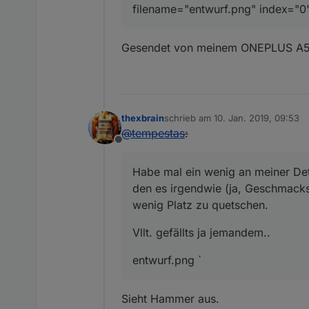
filename="entwurf.png" index="0">
Gesendet von meinem ONEPLUS A50
thexbrain
schrieb am
10. Jan. 2019, 09:53
zuletzt editiert von
@
tempestas
:
Offline
Habe mal ein wenig an meiner Deta
den es irgendwie (ja, Geschmacksa
wenig Platz zu quetschen.
Vllt. gefällts ja jemandem..
entwurf.png `
Sieht Hammer aus.