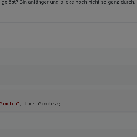
as gelöst? Bin anfänger und blicke noch nicht so ganz durc
mage 8; status 0 = kein bild, 1 = Sonnenaufgang, Status 
(idSunrise).
val
.
substring
(
0
,
2
) )* 
60
 + 
parseInt
( 
getStat
(idSunhigh).
val
.
substring
(
0
,
2
))* 
60
 + 
parseInt
(
getState
(
(idSunset).
val
.
substring
(
0
,
2
)) * 
60
 + 
parseInt
(
getState
(
dth / 
1440
)  * (down - rise )/
2
) ;   
// 1440 sind die Mi
te
(idSunset).
val
.
substring
(
0
,
2
)) - 
parseInt
(
getState
(idS
t "
+count);
gang zur Minute "
+rise +
", Sonnenhöchstand zur Minute "
+
) {
Minuten"
gang "
+i);
 (count -
1
) * (count - i))  ;
* 
Math
.
PI
/
180
; 