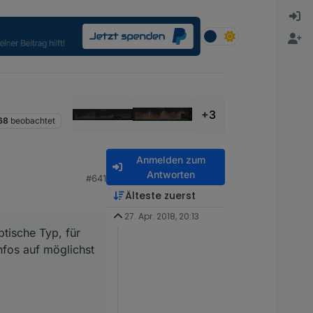
+3
68
beobachtet
Anmelden zum
Antworten
#641
Älteste zuerst
27. Apr. 2018, 20:13
ptische Typ, für
nfos auf möglichst