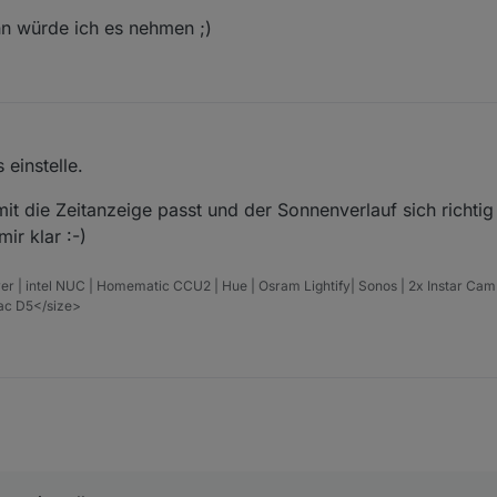
ann würde ich es nehmen ;)
 einstelle.
it die Zeitanzeige passt und der Sonnenverlauf sich richtig p
ir klar :-)
er | intel NUC | Homematic CCU2 | Hue | Osram Lightify| Sonos | 2x Instar Ca
vac D5</size>