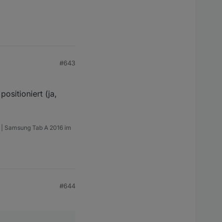
#643
ositioniert (ja,
m | Samsung Tab A 2016 im
#644