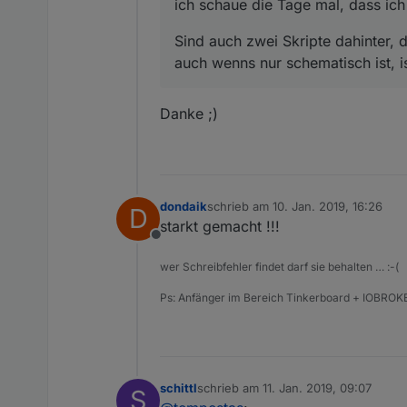
ich schaue die Tage mal, dass ich 
Sind auch zwei Skripte dahinter, d
auch wenns nur schematisch ist, ist
Danke ;)
dondaik
schrieb am
10. Jan. 2019, 16:26
D
zuletzt editiert von
starkt gemacht !!!
Offline
wer Schreibfehler findet darf sie behalten … :-(
Ps: Anfänger im Bereich Tinkerboard + IOBROKE
schittl
schrieb am
11. Jan. 2019, 09:07
S
zuletzt editiert von