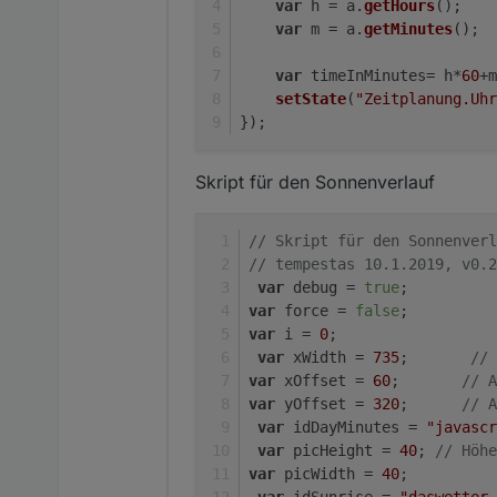
var
 h = a.
getHours
();
var
 m = a.
getMinutes
();
var
 timeInMinutes= h*
60
+m
setState
(
"Zeitplanung.Uhr
});
Skript für den Sonnenverlauf
// Skript für den Sonnenverl
// tempestas 10.1.2019, v0.2
var
 debug = 
true
;
var
 force = 
false
;
var
 i = 
0
;
var
 xWidth = 
735
;       
// 
var
 xOffset = 
60
;       
// A
var
 yOffset = 
320
;      
// A
var
 idDayMinutes = 
"javascr
var
 picHeight = 
40
; 
// Höhe
var
 picWidth = 
40
;
var
 idSunrise = 
"daswetter.