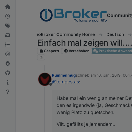
Weiter zum Inhalt
Communit
ioBroker Community Home
Deutsch
Einfach mal zeigen will….. 
Gesperrt
Verschoben
Praktische Anwen
Rummelmug
schrieb am
10. Jan. 2019, 06:1
zuletzt editiert von
@
tempestas
:
Offline
Habe mal ein wenig an meiner Deta
den es irgendwie (ja, Geschmacksa
wenig Platz zu quetschen.
Vllt. gefällts ja jemandem..