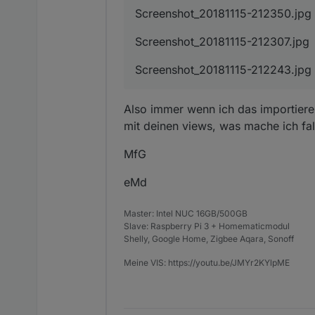
Screenshot_20181115-212350.jpg
Screenshot_20181115-212307.jpg
Screenshot_20181115-212243.jpg 
Also immer wenn ich das importieren
mit deinen views, was mache ich fa
MfG
eMd
Master: Intel NUC 16GB/500GB
Slave: Raspberry Pi 3 + Homematicmodul
Shelly, Google Home, Zigbee Aqara, Sonoff
Meine VIS: https://youtu.be/JMYr2KYlpME