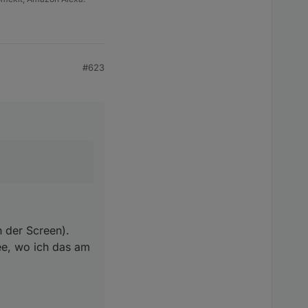
#623
h der Screen).
ee, wo ich das am