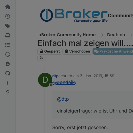
Weiter zum Inhalt
Communit
ioBroker Community Home
Deutsch
Einfach mal zeigen will….. 
Gesperrt
Verschoben
Praktische Anwen
dtp
schrieb am
3. Jan. 2019, 15:59
D
zuletzt editiert von
@
dondaik
:
Offline
@
dtp
einsteigerfrage: wie ist Uhr und 
Sorry, erst jetzt gesehen.