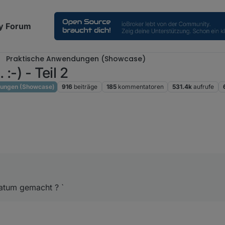
y Forum
Praktische Anwendungen (Showcase)
:-) - Teil 2
dungen (Showcase)
916
beiträge
185
kommentatoren
531.4k
aufrufe
Datum gemacht ? `