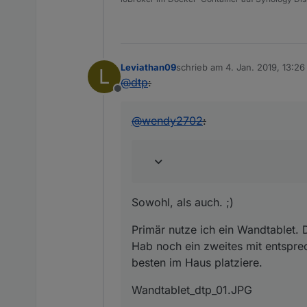
Leviathan09
schrieb am
4. Jan. 2019, 13:26
L
zuletzt editiert von
@
dtp
:
Offline
@
wendy2702
:
Sowohl, als auch. ;)
Primär nutze ich ein Wandtablet. 
Hab noch ein zweites mit entspr
besten im Haus platziere.
Wandtablet_dtp_01.JPG