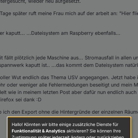
tergesucht, wieder neu aufgesetzt.
r Tage später ruft meine Frau mich auf der arbeit an: "Hier f
r kaputt... ...Dateisystem am Raspberry ebenfalls...
t fällt plötzlich jede Maschine aus... Stromausfall in allen 
spannwerk kaputt ist.. ...das kommt dem Dateisystem natürl
voller Wut endlich das Thema USV angegangen. Jetzt habe i
ehr oder weniger alle Fehlermeldungen beseitigt und mein M
elt wie in meinem letzten Post aber dafür nun endlich auch
irefox sei dank :D
b ich den Export ohne die Hintergründe der einzelnen Räum
Hallo! Könnten wir bitte einige zusätzliche Dienste für
Funktionalität & Analytics
aktivieren? Sie können Ihre
Zustimmung später jederzeit ändern oder zurückziehen.