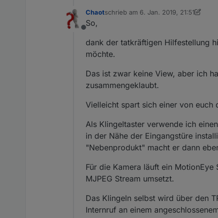
Chaot
schrieb am
6. Jan. 2019, 21:51
zuletzt editiert von Jey Cee
So,
Offline
dank der tatkräftigen Hilfestellung h
möchte.
Das ist zwar keine View, aber ich 
zusammengeklaubt.
Vielleicht spart sich einer von euch
Als Klingeltaster verwende ich eine
in der Nähe der Eingangstüre instal
"Nebenprodukt" macht er dann eben
Für die Kamera läuft ein MotionEye 
MJPEG Stream umsetzt.
Das Klingeln selbst wird über den TR
Internruf an einem angeschlossenem