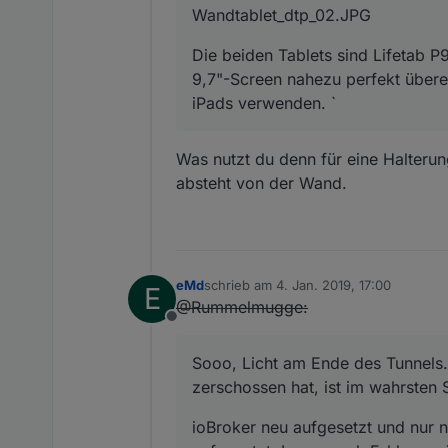
Wandtablet_dtp_02.JPG
Die beiden Tablets sind Lifetab 
9,7"-Screen nahezu perfekt über
iPads verwenden. `
Was nutzt du denn für eine Halterung
absteht von der Wand.
eMd
schrieb am
4. Jan. 2019, 17:00
E
zuletzt editiert von
@Rummelmugge:
Offline
Sooo, Licht am Ende des Tunnels.
zerschossen hat, ist im wahrsten
ioBroker neu aufgesetzt und nur