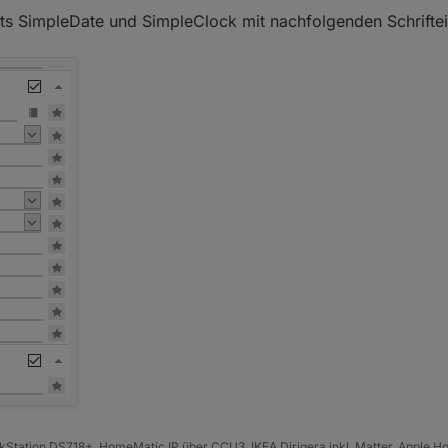
s SimpleDate und SimpleClock mit nachfolgenden Schriftei
kStation DS718+, HomeMatic IP über CCU3, IKEA Dirigera inkl. Matter, Apple H