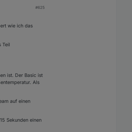
#625
iert wie ich das
 Teil
n ist. Der Basic ist
ßentemperatur. Als
ream auf einen
r 15 Sekunden einen