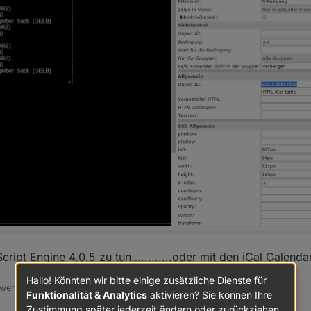
cript Engine 4.0.5 zu tun….........oder mit den iCal Calendar
Hallo! Könnten wir bitte einige zusätzliche Dienste für
 wenn er euch geholfen hat.
Funktionalität & Analytics
aktivieren? Sie können Ihre
Zustimmung später jederzeit ändern oder zurückziehen.