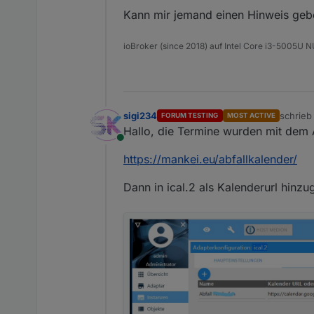
Kann mir jemand einen Hinweis gebe
ioBroker (since 2018) auf Intel Core i3-5005U
sigi234
schrie
FORUM TESTING
MOST ACTIVE
zuletzt 
Hallo, die Termine wurden mit dem Ab
Online
https://mankei.eu/abfallkalender/
Dann in ical.2 als Kalenderurl hinzu