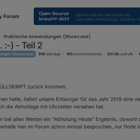
y Forum
Praktische Anwendungen (Showcase)
:-) - Teil 2
dungen (Showcase)
916
beiträge
185
kommentatoren
531.8k
aufrufe
8
 MÜLLSKRIPT zurück kommen.
 hatte, liefert unsere Entsorger für das Jahr 2019 eine ne
ch die Abholtage mit Uhrzeiten versehen hat.
un bei allen Werten ein "Abholung Heute" Ergebnis, obwohl d
ematik hier im Forum schon einmal besprochen, nur finde i