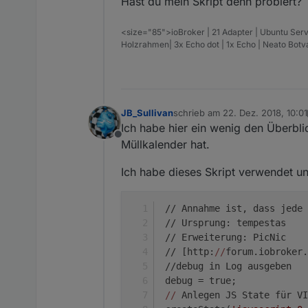
Hast du mein Skript denn probiert?
<size="85">ioBroker | 21 Adapter | Ubuntu Serv
Holzrahmen| 3x Echo dot | 1x Echo | Neato Bot
JB_Sullivan
schrieb am
22. Dez. 2018, 10:01
zuletzt editiert von Jey Cee
Ich habe hier ein wenig den Überbli
Offline
Müllkalender hat.
Ich habe dieses Skript verwendet u
 // Annahme ist, dass jede 
 // Ursprung: tempestas
 // Erweiterung: PicNic
 // [http:
//
forum.iobroker.
 //debug in Log ausgeben
 debug = true;
//
 Anlegen JS State für VI