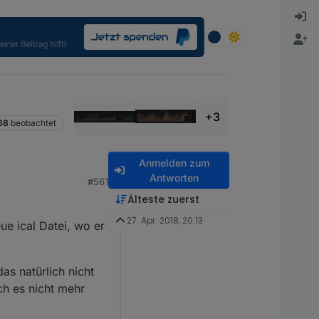
+3
68
beobachtet
Anmelden zum
Antworten
#561
Älteste zuerst
27. Apr. 2018, 20:13
ue ical Datei, wo er
as natürlich nicht
ch es nicht mehr