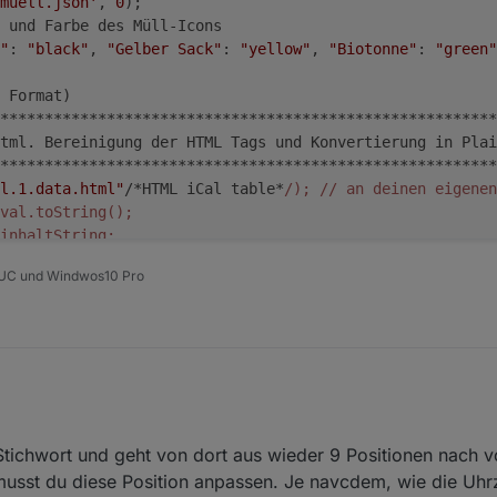
muell.json'
, 
0
);
 und Farbe des Müll-Icons
"
: 
"black"
, 
"Gelber Sack"
: 
"yellow"
, 
"Biotonne"
: 
"green"
 Format)
********************************************************
tml. Bereinigung der HTML Tags und Konvertierung in Plai
********************************************************
l.1.data.html"
/*HTML iCal table*
/); /
/ an deinen eigenen
val.toString();
inhaltString;
 NUC und Windwos10 Pro
T and STYLE tags
StringReplace.replace(/
<script.*>[\w\W]{
1
,}(.*?)[\w\W]{
1
StringReplace.replace(/
<style.*>[\w\W]{
1
,}(.*?)[\w\W]{
1
,
StringReplace.replace(/
tStringReplace.replace(
/<br\s\>/gi
, 
""
);
 Stichwort und geht von dort aus wieder 9 Positionen nach 
tStringReplace.replace(
/<br\>/gi
, 
""
);
usst du diese Position anpassen. Je navcdem, wie die Uhrzei