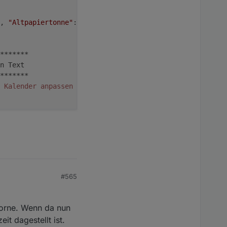
, 
"Altpapiertonne"
: 
"blue"
};
*******
n Text
*******
 Kalender anpassen
,}<\/script>
/gi, "");
}<\/style>
/gi, "");
#565
vorne. Wenn da nun
t dagestellt ist.