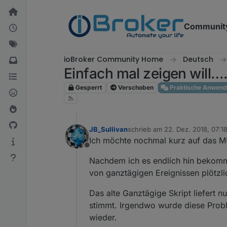
Weiter zum Inhalt
Communit
ioBroker Community Home
Deutsch
Einfach mal zeigen will….. 
Gesperrt
Verschoben
Praktische Anwen
JB_Sullivan
schrieb am
22. Dez. 2018, 07:1
zuletzt editiert von
Ich möchte nochmal kurz auf das
Offline
Nachdem ich es endlich hin bekommen
von ganztägigen Ereignissen plötzli
Das alte Ganztägige Skript liefert n
stimmt. Irgendwo wurde diese Probl
wieder.