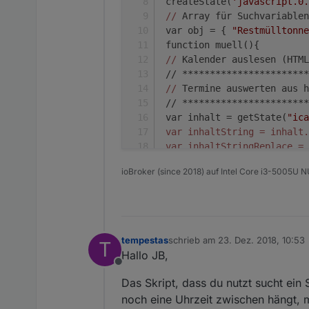
 createState(
'javascript.0.
//
 Array für Suchvariablen
 var obj = { 
"Restmülltonne
 function muell(){
//
 Kalender auslesen (HTML
 // ***********************
//
 Termine auswerten aus h
 // ***********************
 var inhalt = getState(
"ica
 var inhaltString = inhalt.
 var inhaltStringReplace = 
 var inhaltStringText;
ioBroker (since 2018) auf Intel Core i3-5005U
 var i_search;
 /
/ remove all inside SCRIP
 inhaltStringReplace=inhalt
 inhaltStringReplace=inhalt
 /
/ remove BR tags
tempestas
schrieb am
23. Dez. 2018, 10:53
T
zuletzt editiert von
 inhaltStringReplace=inhalt
Hallo JB,
/gi, 
""
);
Offline
 inhaltStringReplace=inhal
Das Skript, dass du nutzt sucht ein
 inhaltStringReplace=inhal
noch eine Uhrzeit zwischen hängt, m
//
 remove all 
else