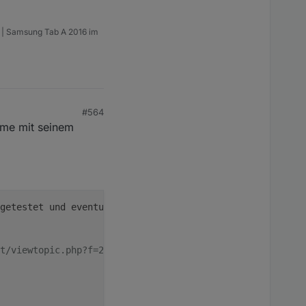
m | Samsung Tab A 2016 im
#564
leme mit seinem
getestet und eventuell problematisch ist es, wenn Müll s
t/viewtopic.php?f=21&amp;t=3351&amp;p=92282#p92282)