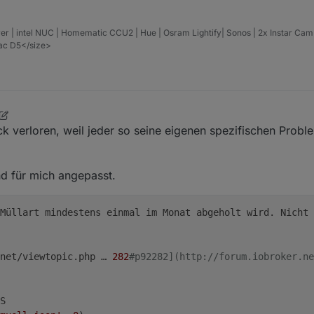
er | intel NUC | Homematic CCU2 | Hue | Osram Lightify| Sonos | 2x Instar Ca
vac D5</size>
ck verloren, weil jeder so seine eigenen spezifischen Prob
nd für mich angepasst.
Müllart mindestens einmal im Monat abgeholt wird. Nicht 
net/viewtopic.php … 
282
#p92282](http://forum.iobroker.ne
S