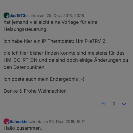
        }
else
 diff = parseInt(t_m) - parseInt(
dos1973
schrieb am
25. Dez. 2018, 20:18
D
zuletzt editiert von
Offline
if
(debug) 
log
(
"Tage bis zum nächsten 
hat jemand vielleicht eine Vorlage für eine
Heizungssteuerung.
if
(!isNaN(diff)){ 
                tage = diff }
Ich habe hier ein IP Thermostat: HmIP-eTRV-2
else
 {
die ich hier bisher finden konnte sind meistens für das
                tage = 
"Heute"
;
            }
HM-CC-RT-DN und da sind doch einige Änderungen zu
den Datenpunkten.
muellJason += 
"{\"Ereignis\":\""
+muellIcon+
"\
ich poste auch mein Endergebnis ;-)
 });                // Ende forEach
>! // json schließen
Danke & Frohe Weihnachten
>! muellJason += "
]
";
>! // und hier nun die Werte eintragen
0
>! setState('javascript.0.muell.json', muellJ
>! log("
Müllkalender aktualisiert!
");
>! }
Schookie
schrieb am
26. Dez. 2018, 16:11
S
zuletzt editiert von
Offline
>! schedule('15 4 * * *', function(){        
Hallo zusammen,