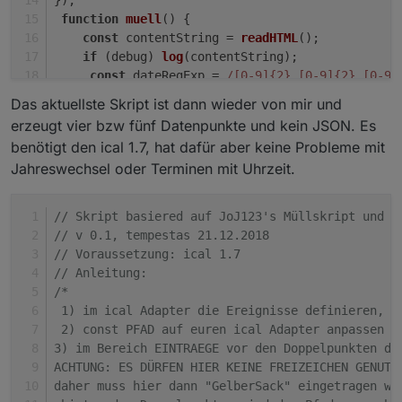
       inhaltStringReplace
=
inhaltStringReplace.repla
function
muell
(
) {
       inhaltStringReplace
=
inhaltStringReplace.repla
const
 contentString = 
readHTML
();
       inhaltStringReplace
=
inhaltStringReplace.repla
if
 (debug) 
log
(contentString);
const
 dateRegExp = 
/[0-9]{2}.[0-9]{2}.[0-9]
if
const
 rangeRegExp = 
/In [0-9] Tagen/g
;
Das aktuellste Skript ist dann wieder von mir und
// n-ten Treffer finden
const
 todayRegExp = 
/Heute/g
;
       function nthIndex(str, pat, n){

erzeugt vier bzw fünf Datenpunkte und kein JSON. Es
const
 tomorrowRegExp = 
/Morgen/g
;
var
L
=
 str.length, i
=
-
1
;

benötigt den ical 1.7, hat dafür aber keine Probleme mit
const
 dayAfterTomorrowRegExp = 
/Übermorgen/g
while
(n
--
&&
 i
++
<
l){ i
=
"str.indexOf(pat,"
 i)
Jahreswechsel oder Terminen mit Uhrzeit.
Object
.
keys
(
MUELL_EINTRAEGE
).
forEach
(
eintra
  muellJason 
+=
","
;  

if
 (debug) 
log
(
"eintrag: "
 + eintrag);
// Position bestimmen
// Skript basiered auf JoJ123's Müllskript und P
// Zuweisung der Farbe für das MüllIcon
const
 pos = contentString.
indexOf
(eintra
// v 0.1, tempestas 21.12.2018
var
 iconColor 
=
if
 (debug) 
log
(
"pos: "
 + pos);
// Voraussetzung: ical 1.7
var
 muellIcon 
=
" <svg class="
icon dustbin 
&
quot;
+
ic
// Check Datum
// Anleitung: 
// Position bestimmen
const
 date = contentString.
substring
((po
/*
var
 pos 
=
 inhaltStringReplace.indexOf( val, 
1
const
 range = contentString.
substring
((p
 1) im ical Adapter die Ereignisse definieren, d
if
(debug) log(
"pos ist: "
+
const
 today = contentString.
substring
((p
 2) const PFAD auf euren ical Adapter anpassen (
var
 inhaltStringText 
=
 inhaltStringReplace.substring
const
 tomorrow = contentString.
substring
3) im Bereich EINTRAEGE vor den Doppelpunkten di
if
(debug) log(
"Datum ist: "
+
inhaltStringText);

const
 dayAfterTomorrow = contentString.
s
ACHTUNG: ES DÜRFEN HIER KEINE FREIZEICHEN GENUTZ
nthIndex(inhaltStringText, 
"."
, 
1
if
 (dateRegExp.
test
(date)) {
daher muss hier dann "GelberSack" eingetragen we
var
 t_m 
=
 inhaltStringText.slice(
0
if
 (debug) 
log
(
"datum ist: ---"
 + da