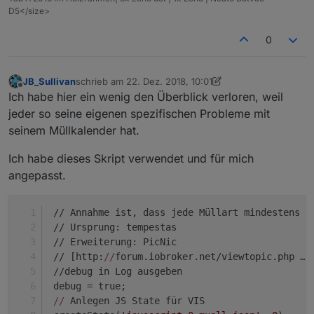
D5</size>
0
JB_Sullivan
schrieb am
22. Dez. 2018, 10:01
zuletzt editiert von Jey Cee
Offline
Ich habe hier ein wenig den Überblick verloren, weil
jeder so seine eigenen spezifischen Probleme mit
seinem Müllkalender hat.
Ich habe dieses Skript verwendet und für mich
angepasst.
 // Annahme ist, dass jede Müllart mindestens e
 // Ursprung: tempestas
 // Erweiterung: PicNic
 // [http:
//
forum.iobroker.net/viewtopic.php … 
 //debug in Log ausgeben
 debug = true;
//
 Anlegen JS State für VIS