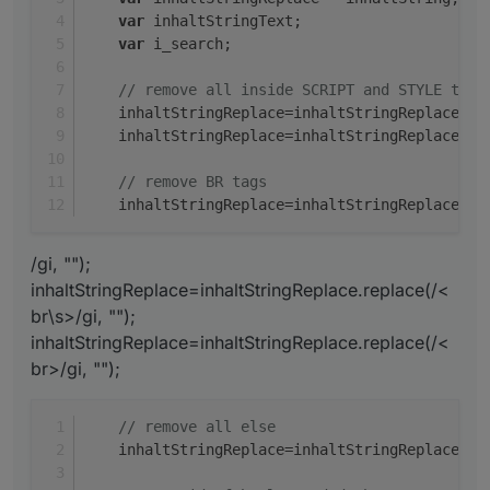
return
 diff;
var
 inhaltStringText;
    }
var
 i_search;
//});<
/l){></
br\><
/br\s\></s
tyle.*></script.*>
// remove all inside SCRIPT and STYLE tags
    inhaltStringReplace=inhaltStringReplace.
re
    inhaltStringReplace=inhaltStringReplace.
re
// remove BR tags
    inhaltStringReplace=inhaltStringReplace.
re
/gi, "");
inhaltStringReplace=inhaltStringReplace.replace(/<
br\s>/gi, "");
inhaltStringReplace=inhaltStringReplace.replace(/<
br>/gi, "");
// remove all else
    inhaltStringReplace=inhaltStringReplace.
re