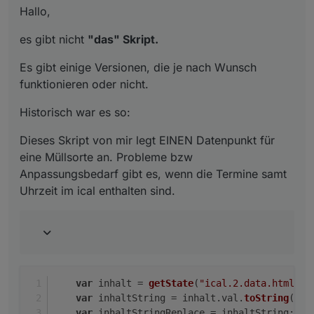
Hallo,
if
(debug) 
log
(inhaltStringReplace);
es gibt nicht
"das" Skript.
		setState(
'javascript.0.muell.res
Es gibt einige Versionen, die je nach Wunsch
        setState(
'javascript.0.muell.gelbersack'
funktionieren oder nicht.
        setState(
'javascript.0.muell.papiertonne
        setState(
'javascript.0.muell.biotonne'
, 
Historisch war es so:
        setState(
'javascript.0.muell.papierholsa
Dieses Skript von mir legt EINEN Datenpunkt für
//
 n-ten Treffer finden
eine Müllsorte an. Probleme bzw
Anpassungsbedarf gibt es, wenn die Termine samt
        function nthIndex(str, pat, n){
Uhrzeit im ical enthalten sind.
        var L= str.length, i= -
1
;
while
(n-- && i++ <l){ i=
"str.indexOf(pat
            diff = parseInt(dim) - parseInt(t) +
        }
else
 diff = parseInt(t_m) - parseInt(t);
var
 inhalt = 
getState
(
"ical.2.data.html"
/*
if
(debug) 
log
(
"Tage bis zum nächsten M
var
 inhaltString = inhalt.
val
.
toString
();
var
 inhaltStringReplace = inhaltString;