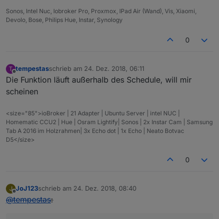
        var inhaltStringReplace = inhaltString;
Sonos, Intel Nuc, Iobroker Pro, Proxmox, IPad Air (Wand), Vis, Xiaomi,
        var inhaltStringText;
Devolo, Bose, Philips Hue, Instar, Synology
        var i_search;
0
        /
/ remove all inside SCRIPT and STYLE ta
        inhaltStringReplace=inhaltStringReplace.
        inhaltStringReplace=inhaltStringReplace.
tempestas
schrieb am
24. Dez. 2018, 06:11
T
zuletzt editiert von
Offline
Die Funktion läuft außerhalb des Schedule, will mir
        /
/ remove BR tags
scheinen
        inhaltStringReplace=inhaltStringReplace.
/gi, 
""
);
<size="85">ioBroker | 21 Adapter | Ubuntu Server | intel NUC |
        inhaltStringReplace=inhaltStringReplace.
Homematic CCU2 | Hue | Osram Lightify| Sonos | 2x Instar Cam | Samsung
        inhaltStringReplace=inhaltStringReplace.
Tab A 2016 im Holzrahmen| 3x Echo dot | 1x Echo | Neato Botvac
D5</size>
//
 remove all 
else
        inhaltStringReplace=inhaltStringReplace.
0
//
 get rid of html-encoded characters:
        inhaltStringReplace=inhaltStringReplace.
JoJ123
schrieb am
24. Dez. 2018, 08:40
J
zuletzt editiert von
Offline
        inhaltStringReplace=inhaltStringReplace.
@
tempestas
:
        inhaltStringReplace=inhaltStringReplace.
        inhaltStringReplace=inhaltStringReplace.