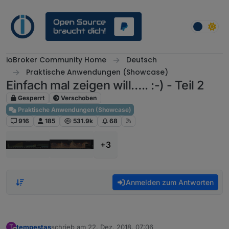
Weiter zum Inhalt
ioBroker Community Home
Deutsch
Praktische Anwendungen (Showcase)
Einfach mal zeigen will….. :-) - Teil 2
Gesperrt
Verschoben
Praktische Anwendungen (Showcase)
916
185
531.9k
68
+3
Anmelden zum Antworten
tempestas
schrieb am
22. Dez. 2018, 07:06
T