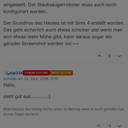
if
 ( 
getState
(
PFAD
 + i +
"."
 + 
eingestellt. Der Staubsaugerroboter muss auch noch
setState
(
EINTRAEGE
[eintrag], i
//
 Wochentag ermitteln zum testen
konfiguriert werden..
if
 (i < min) min = i;
        var dd = today.getDay();
if
(debug) 
log
(eintrag + 
" in "
Der Grundriss des Hauses ist mit Sims 4 erstellt worden.
>!     
//
Monat ermitteln
break
;              
// beim er
>!         var m = today.getMonth()+
1
;
Das geht sicherlich auch etwas schicker und wenn man
                }
>!     
//
Jahr ermitteln
sich etwas mehr Mühe gibt, kann daraus sogar ein
        var j = today.getFullYear();
            }   
gerader Screenshot werden :lol:~~
        }    
if
(debug) 
log
(
"Datum heute ist: "
+woc
    });
0
>!     
// kleinsten Wert in next - State schre
if
(debug) 
log
(
"Der nächste Müll ist in "
+m
sigi234
FORUM TESTING
MOST ACTIVE
//
 Berechnung Tagesdifferenzen
Online
schrieb am
25. Dez. 2018, 11:15
setState
(idNext, min);
zuletzt editiert von
>! var diff = 
0
;
Hallo,
>! }
var tage = 
""
;
>! 
// Bei Start
var dim = DaysInMonth(m, j);  
//
 Tage des akt
sieht gut aus…........ ;)
>! 
setTimeout
(check, 
5000
);   
// 5 Sekunde war
if
(debug) 
log
(
"Tage aktueller Monat: "
+dim);
>! 
// Zeitplan
>!     
if
(j_m > j || m_m > m) {            
//
schedule
(
'15 4 * * *'
, 
() =>
check
() );   
// T
Bitte benutzt das Voting rechts unten im Beitrag wenn er euch geholfen hat.
Immer Daten sichern!
``
``
`  
            diff = parseInt(dim) - parseInt(t
-1