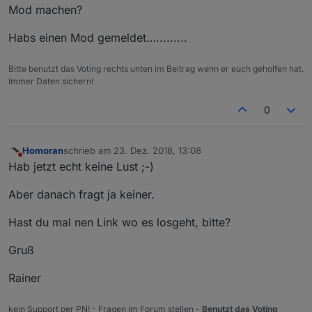
                }
               tage 
=
 diff }

Mod machen?
schedule
(
'10 0 * * *'
, 
() =>
muell
());
else
 {

muell
();<
/br\></
br\s\><
/style.*></
script.*>
Habs einen Mod gemeldet….........
            }   
               tage 
=
"Heute"
;

        }    
           }

    });
Bitte benutzt das Voting rechts unten im Beitrag wenn er euch geholfen hat.
// kleinsten Wert in next - State schreiben
muellJason 
+=
"{
\"
Ereignis
\"
:
\"
"
+
muellIcon
+
"
\"
, 
\"
Mü
Immer Daten sichern!
0
if
(debug) 
log
(
"Der nächste Müll ist in "
+min
});                
// Ende forEach
setState
(idNext, min);
// json schließen
 }
muellJason 
+=
"]"
Homoran
schrieb am
23. Dez. 2018, 13:08
// Bei Start
// und hier nun die Werte eintragen
zuletzt editiert von
Nicht stören
Hab jetzt echt keine Lust ;-)
setTimeout
(check, 
5000
);   
// 5 Sekunde warten,
setState('javascript.
0
.muell.json', muellJason);    

// Zeitplan
log(
"Müllkalender aktualisiert!"
);

Aber danach fragt ja keiner.
schedule
(
'15 4 * * *'
, 
() =>
check
() );   
// Täg
}

schedule('
15
4
*
*
*
', function(){              
// m
Hast du mal nen Link wo es losgeht, bitte?
       muell();

Gruß
Rainer
// bei Start
muell();
</
l){
></
br\
></
br\s\
></
style
.*></
script
.*>
kein Support per PN! - Fragen im Forum stellen -
Benutzt das Voting