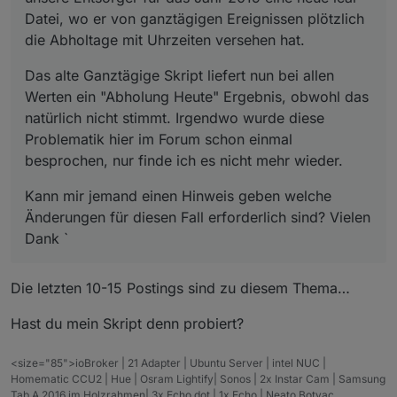
Datei, wo er von ganztägigen Ereignissen plötzlich
die Abholtage mit Uhrzeiten versehen hat.
Das alte Ganztägige Skript liefert nun bei allen
Werten ein "Abholung Heute" Ergebnis, obwohl das
natürlich nicht stimmt. Irgendwo wurde diese
Problematik hier im Forum schon einmal
besprochen, nur finde ich es nicht mehr wieder.
Kann mir jemand einen Hinweis geben welche
Änderungen für diesen Fall erforderlich sind? Vielen
Dank `
Die letzten 10-15 Postings sind zu diesem Thema…
Hast du mein Skript denn probiert?
<size="85">ioBroker | 21 Adapter | Ubuntu Server | intel NUC |
Homematic CCU2 | Hue | Osram Lightify| Sonos | 2x Instar Cam | Samsung
Tab A 2016 im Holzrahmen| 3x Echo dot | 1x Echo | Neato Botvac