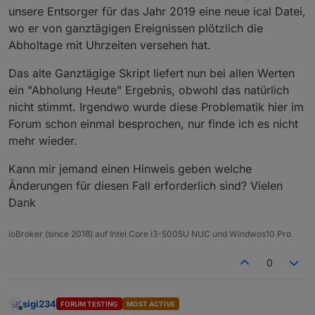
unsere Entsorger für das Jahr 2019 eine neue ical Datei,
wo er von ganztägigen Ereignissen plötzlich die
Abholtage mit Uhrzeiten versehen hat.
Das alte Ganztägige Skript liefert nun bei allen Werten
ein "Abholung Heute" Ergebnis, obwohl das natürlich
nicht stimmt. Irgendwo wurde diese Problematik hier im
Forum schon einmal besprochen, nur finde ich es nicht
mehr wieder.
Kann mir jemand einen Hinweis geben welche
Änderungen für diesen Fall erforderlich sind? Vielen
Dank
ioBroker (since 2018) auf Intel Core i3-5005U NUC und Windwos10 Pro
0
sigi234
FORUM TESTING
MOST ACTIVE
Online