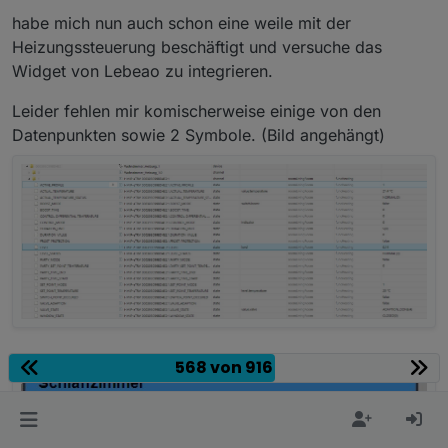
habe mich nun auch schon eine weile mit der
        muell();
Heizungssteuerung beschäftigt und versuche das
});           
Widget von Lebeao zu integrieren.
>! // bei Start
>! muell();</l){></br\></br\s\></style.*></sc
Leider fehlen mir komischerweise einige von den
Datenpunkten sowie 2 Symbole. (Bild angehängt)
568 von 916