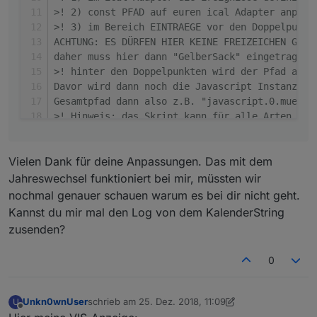
>! 2) const PFAD auf euren ical Adapter anpass
//
 get rid of html-encoded characters
>! 3) im Bereich EINTRAEGE vor den Doppelpunkt
        inhaltStringReplace=inhaltStringRepla
ACHTUNG: ES DÜRFEN HIER KEINE FREIZEICHEN GENU
        inhaltStringReplace=inhaltStringRepla
daher muss hier dann "GelberSack" eingetragen 
        inhaltStringReplace=inhaltStringRepla
>! hinter den Doppelpunkten wird der Pfad ange
        inhaltStringReplace=inhaltStringRepla
Davor wird dann noch die Javascript Instanz ge
        inhaltStringReplace=inhaltStringRepla
Gesamtpfad dann also z.B. "javascript.0.muell.
>! Hinweis: das Skript kann für alle Arten von
if
(debug) 
log
(inhaltStringReplace);
>! */
>! 
//
 n-ten Treffer finden
>! debug = 
true
;
>!         function nthIndex(str, pat, n){
Vielen Dank für deine Anpassungen. Das mit dem
>! 
const
PFAD
 = 
"ical.2.events."
;
        var L= str.length, i= -
1
;
const
EINTRAEGE
 = {                       
Jahreswechsel funktioniert bei mir, müssten wir
while
(n-- && i++ <l){ i=
"str.indexOf(
"Restabfall"
: 
'muell.restmuell'
,
nochmal genauer schauen warum es bei dir nicht geht.
   muellJason += 
","
;  
"Papiertonne"
: 
'muell.papier'
,
Kannst du mir mal den Log von dem KalenderString
}
"Bioabfall"
: 
'muell.bioabfall'
,
zusenden?
>! 
//
 Zuweisung der Farbe für das MüllIcon
"GelberSack"
: 
'muell.gelbersack'
>! var iconColor = obj[val];
};
>! var muellIcon = 
" <svg class="
icon dustbin
0
>! 
//States anlegen
>! 
//
 Position bestimmen
>! 
Object
.
keys
(
EINTRAEGE
).
forEach
(
key
 =>
 {
>! var 
pos
 = inhaltStringReplace.indexOf( val
createState
(
EINTRAEGE
[key], -
1
);
Unkn0wnUser
schrieb am
25. Dez. 2018, 11:09
U
if
(debug) 
log
(
"pos ist: "
+
pos
);
zuletzt editiert von Jey Cee
if
 (debug) 
log
(
"State "
+
EINTRAEGE
[key] +
" 
Offline