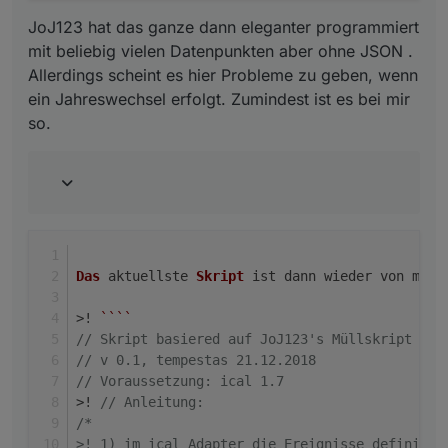
    // **************************************
JoJ123 hat das ganze dann eleganter programmiert
mit beliebig vielen Datenpunkten aber ohne JSON .
        var inhalt = getState(
"ical.2.data.ht
Allerdings scheint es hier Probleme zu geben, wenn
        var inhaltString = inhalt.val.toStrin
ein Jahreswechsel erfolgt. Zumindest ist es bei mir
        var inhaltStringReplace = inhaltStrin
so.
        var inhaltStringText;
        var i_search;
        /
/ remove all inside SCRIPT and STYLE
        inhaltStringReplace=inhaltStringRepla
        inhaltStringReplace=inhaltStringRepla
        /
/ remove BR tags
Das
 aktuellste 
Skript
 ist dann wieder von mir 
        inhaltStringReplace=inhaltStringRepla
/gi, 
""
);
>! 
``
``
        inhaltStringReplace=inhaltStringRepla
// Skript basiered auf JoJ123's Müllskript und
        inhaltStringReplace=inhaltStringRepla
// v 0.1, tempestas 21.12.2018
// Voraussetzung: ical 1.7
>! 
// Anleitung: 
//
 remove all 
else
/*
        inhaltStringReplace=inhaltStringRepla
>! 1) im ical Adapter die Ereignisse definiere