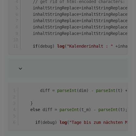
// get rid of html-encoded characters:
    inhaltStringReplace=inhaltStringReplace.
re
    inhaltStringReplace=inhaltStringReplace.
re
    inhaltStringReplace=inhaltStringReplace.
re
    inhaltStringReplace=inhaltStringReplace.
re
    inhaltStringReplace=inhaltStringReplace.
re
if
(debug) 
log
(
"Kalenderinhalt : "
 +inhaltS
        diff = 
parseInt
(dim) - 
parseInt
(t) + 
pa
    }
else
 diff = 
parseInt
(t_m) - 
parseInt
(t);
if
(debug) 
log
(
"Tage bis zum nächsten Müll