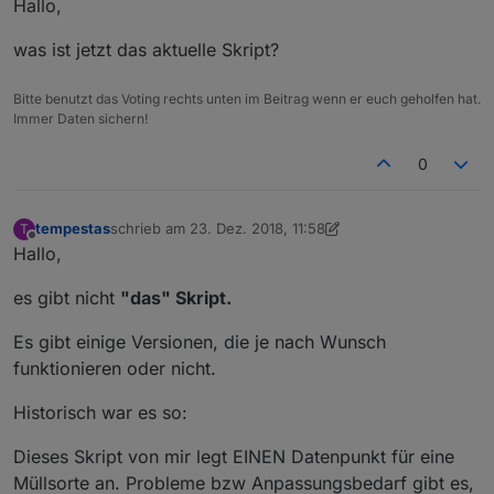
Hallo,
 var wochentag = [
'Sonntag'
,
'Montag'
,
'Dienstag'
//
 json starten
was ist jetzt das aktuelle Skript?
 var muellJason = 
"["
;
//
 Schleife zur Abarbeitung des Arrays
Bitte benutzt das Voting rechts unten im Beitrag wenn er euch geholfen hat.
 Object.keys(obj).forEach (function (val, key) 
Immer Daten sichern!
//
","
 zur Trennung der Daten im json. Sollte 
if
 (key > 
0
) {
0
 muellJason += 
","
;
 }
 // Zuweisung der Farbe für das MüllIcon
tempestas
schrieb am
23. Dez. 2018, 11:58
T
zuletzt editiert von Jey Cee
 var iconColor = obj[val];
Offline
Hallo,
 var muellIcon = 
" <svg class="
icon dustbin &qu
//
 Position bestimmen
es gibt nicht
"das" Skript.
 var 
pos
 = inhaltStringReplace.indexOf( val, 
1
)
if
(debug) 
log
(
"pos ist: "
+
pos
);
Es gibt einige Versionen, die je nach Wunsch
 var inhaltStringText = inhaltStringReplace.sub
funktionieren oder nicht.
if
(debug) 
log
(
"Datum ist: "
+inhaltStringText);
 nthIndex(inhaltStringText, 
"."
, 
1
);
Historisch war es so:
 var t_m = inhaltStringText.slice(
0
, i_search);
 var pos1 = i_search+
1
;
Dieses Skript von mir legt EINEN Datenpunkt für eine
if
(debug) 
log
(
"pos1: "
 +pos1 );
Müllsorte an. Probleme bzw Anpassungsbedarf gibt es,