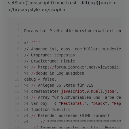
setState('javascript.0.muell.rest', diff);</l){></br>
</br\s></style.
></script.
>
Daraus hat PicNic 
die
 Version erweitert und e
>! 
``
``
// Annahme ist, dass jede Müllart mindestens 
// Ursprung: tempestas
// Erweiterung: PicNic
>! 
//
 http:
//
forum.iobroker.net/viewtopic.php
>! 
//d
ebug in Log ausgeben
debug = false;
>! 
//
 Anlegen JS State für VIS 
>! createState(
'javascript.0.muell.json'
, 
0
);
>! 
//
 Array für Suchvariablen und Farbe des M
>! var obj = { 
"Restabfall"
: 
"black"
, 
"Papier
>! function muell(){  
>! 
//
 Kalender auslesen (HTML Format)
>!     
//
 ***********************************
//
 Termine auswerten aus html. Bereinigun