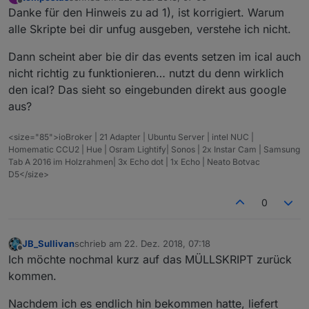
zuletzt editiert von
Offline
Danke für den Hinweis zu ad 1), ist korrigiert. Warum
alle Skripte bei dir unfug ausgeben, verstehe ich nicht.
Dann scheint aber bie dir das events setzen im ical auch
nicht richtig zu funktionieren… nutzt du denn wirklich
den ical? Das sieht so eingebunden direkt aus google
aus?
<size="85">ioBroker | 21 Adapter | Ubuntu Server | intel NUC |
Homematic CCU2 | Hue | Osram Lightify| Sonos | 2x Instar Cam | Samsung
Tab A 2016 im Holzrahmen| 3x Echo dot | 1x Echo | Neato Botvac
D5</size>
0
JB_Sullivan
schrieb am
22. Dez. 2018, 07:18
zuletzt editiert von
Offline
Ich möchte nochmal kurz auf das MÜLLSKRIPT zurück
kommen.
Nachdem ich es endlich hin bekommen hatte, liefert