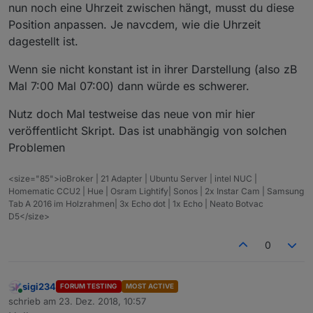
nun noch eine Uhrzeit zwischen hängt, musst du diese
 inhaltStringReplace=inhaltStringReplace.replac
Position anpassen. Je navcdem, wie die Uhrzeit
//
 get rid of html-encoded characters:
dagestellt ist.
 inhaltStringReplace=inhaltStringReplace.replac
 inhaltStringReplace=inhaltStringReplace.replac
Wenn sie nicht konstant ist in ihrer Darstellung (also zB
 inhaltStringReplace=inhaltStringReplace.replac
Mal 7:00 Mal 07:00) dann würde es schwerer.
 inhaltStringReplace=inhaltStringReplace.replac
 inhaltStringReplace=inhaltStringReplace.replac
Nutz doch Mal testweise das neue von mir hier
if
(debug) 
log
(inhaltStringReplace);
//
 n-ten Treffer finden
veröffentlicht Skript. Das ist unabhängig von solchen
 function nthIndex(str, pat, n){
Problemen
 var L= str.length, i= -
1
;
while
(n– && i++ <l){<br>i= str.indexOf(pat, i)
<size="85">ioBroker | 21 Adapter | Ubuntu Server | intel NUC |
if
 (i < 
0
) 
break
;
Homematic CCU2 | Hue | Osram Lightify| Sonos | 2x Instar Cam | Samsung
 }
Tab A 2016 im Holzrahmen| 3x Echo dot | 1x Echo | Neato Botvac
D5</size>
 i_search =i;
 }
0
 // Funktion zum Tage im Monat zählen
 function DaysInMonth(month, year) {
return
 new Date(year, month, 
0
).getDate();
sigi234
FORUM TESTING
MOST ACTIVE
 }
Online
schrieb am
23. Dez. 2018, 10:57
 // Wochentage auf deutsch
zuletzt editiert von