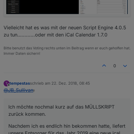
Vielleicht hat es was mit der neuen Script Engine 4.0.5
zu tun….........oder mit den iCal Calendar 1.7.0
Bitte benutzt das Voting rechts unten im Beitrag wenn er euch geholfen hat.
Immer Daten sichern!
0
tempestas
schrieb am
22. Dez. 2018, 08:45
T
zuletzt editiert von
Offline
@
JB_Sullivan
:
Ich möchte nochmal kurz auf das MÜLLSKRIPT
zurück kommen.
Nachdem ich es endlich hin bekommen hatte, liefert
unsere Entsorger für das Jahr 2019 eine neue ical