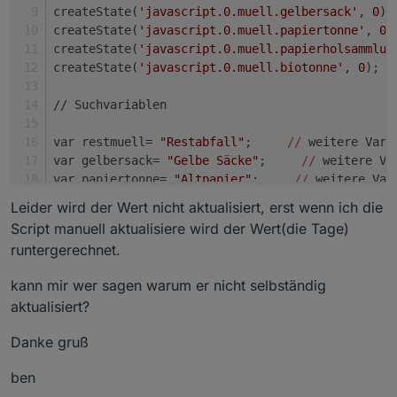
createState(
'javascript.0.muell.gelbersack'
, 
0
);
createState(
'javascript.0.muell.papiertonne'
, 
0
)
createState(
'javascript.0.muell.papierholsammlun
createState(
'javascript.0.muell.biotonne'
, 
0
);  
// Suchvariablen
var restmuell= 
"Restabfall"
;     
//
 weitere Vari
var gelbersack= 
"Gelbe Säcke"
;     
//
 weitere Va
var papiertonne= 
"Altpapier"
;     
//
 weitere Var
var biotonne= 
"Bioabfall"
;     
//
 weitere Varial
Leider wird der Wert nicht aktualisiert, erst wenn ich die
var papierholsammlung= 
"Papier Hol"
;     
//
 weit
Script manuell aktualisiere wird der Wert(die Tage)
runtergerechnet.
// Kalender auslesen (HTML Format)
kann mir wer sagen warum er nicht selbständig
    // *****************************************
aktualisiert?
//
 Termine auswerten aus html. Bereinigung d
    // *****************************************
Danke gruß
        var inhalt = getState(
"ical.0.data.html"
ben
        var inhaltString = inhalt.val.toString()