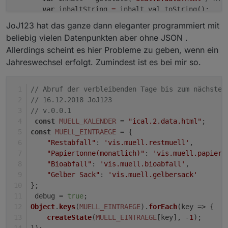
 setState('javascript.0.muell.json', muellJason
        function nthIndex(str, pat, n){
var
 inhaltString 
=
 inhalt.val.toString();

 log("
Müllkalender aktualisiert!
");
        var L= str.length, i= -
1
;
var
 inhaltStringReplace 
=
 inhaltString;

JoJ123 hat das ganze dann eleganter programmiert mit
 }
while
(n-- && i++ <l){ i=
"str.indexOf(pat
var
 inhaltStringText;

beliebig vielen Datenpunkten aber ohne JSON .
 schedule('10 0 * * *', function(){ // morgens 
var
 i_search;

 muell();
            diff = parseInt(dim) - parseInt(t) +
Allerdings scheint es hier Probleme zu geben, wenn ein
 });
Jahreswechsel erfolgt. Zumindest ist es bei mir so.
// remove all inside SCRIPT and STYLE tags
 // bei Start
        }
       inhaltStringReplace
=
inhaltStringReplace.repla
 muell();</l){<br></br\></br\s\></style.*></scr
else
 diff = parseInt(t_m) - parseInt(t);
       inhaltStringReplace
=
inhaltStringReplace.repla
// Abruf der verbleibenden Tage bis zum nächsten
// 16.12.2018 JoJ123
if
(debug) 
log
(
"Tage bis zum nächsten M
// remove BR tags
// v.0.0.1
       inhaltStringReplace
=
inhaltStringReplace.repla
const
MUELL_KALENDER
 = 
"ical.2.data.html"
;
setState(
'javascript.0.muell.rest'
, diff);<
/l){>
/
gi, 
""
);

const
MUELL_EINTRAEGE
 = {
       inhaltStringReplace
=
inhaltStringReplace.repla
"Restabfall"
: 
'vis.muell.restmuell'
,
       inhaltStringReplace
=
inhaltStringReplace.repla
"Papiertonne(monatlich)"
: 
'vis.muell.papier'
"Bioabfall"
: 
'vis.muell.bioabfall'
,
// remove all else
"Gelber Sack"
: 
'vis.muell.gelbersack'
       inhaltStringReplace
=
inhaltStringReplace.repla
};
 debug = 
true
;
// get rid of html-encoded characters:
Object
.
keys
(
MUELL_EINTRAEGE
).
forEach
(
key
 =>
 {
       inhaltStringReplace
=
inhaltStringReplace.repla
createState
(
MUELL_EINTRAEGE
[key], -
1
);
       inhaltStringReplace
=
inhaltStringReplace.repla
});