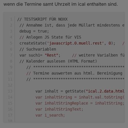
 nthIndex(inhaltStringText, 
"."
, 
2
);
wenn die Termine samt Uhrzeit im ical enthalten sind.
 var m_m = inhaltStringText.slice(pos1, i_searc
 var pos2 = i_search+
1
;
if
(debug) 
log
(
"pos2: "
 +pos2 );
// TESTSKRIPT FÜR NOXX
 var j_m = inhaltStringText.slice(pos2, inhaltS
 // Annahme ist, dass jede Müllart mindestens ei
//
 Datum des Abholtages setzen um den Wochenta
 debug = true;
 var muelldate = new Date(j_m,m_m-
1
,t_m);
//
 Anlegen JS State für VIS 
//
 Hier kommt der Wochentag :-)
 createState(
'javascript.0.muell.rest'
, 
0
);   
//
 var d = muelldate.getDay();
 // Suchvariablen
if
(debug) 
log
(
"Mülldate ist: "
+wochentag[d]+
",
 var such1= 
"Rest"
;     
//
 weitere Varialben für
if
(debug) 
log
(
"Mülltag ist: "
+t_m +
" , "
 +m_m 
 // Kalender auslesen (HTML Format)
//
 Datum heute ermitteln
    // *****************************************
 var today = new Date();
//
 Termine auswerten aus html. Bereinigung d
if
(debug) 
log
(today);
    // *****************************************
//
Tag ermitteln
 var t = today.getDate();
        var inhalt = getState(
"ical.2.data.html"
//
 Wochentag ermitteln zum testen
        var inhaltString = inhalt.val.toString()
 var dd = today.getDay();
        var inhaltStringReplace = inhaltString;
//
Monat ermitteln
        var inhaltStringText;
 var m = today.getMonth()+
1
;
        var i_search;
//
Jahr ermitteln
 var j = today.getFullYear();
        /
/ remove all inside SCRIPT and STYLE ta