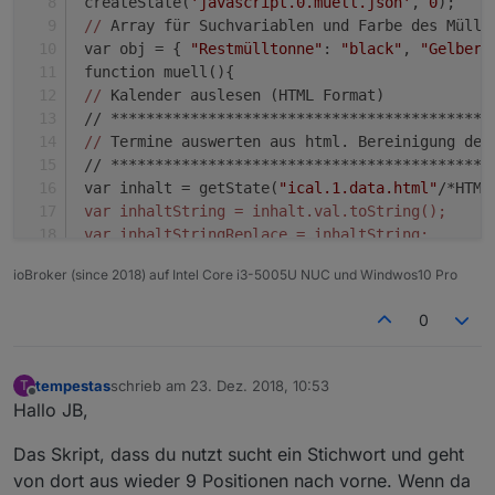
 createState(
'javascript.0.muell.json'
, 
0
);
//
 Array für Suchvariablen und Farbe des Müll-
 var obj = { 
"Restmülltonne"
: 
"black"
, 
"Gelber 
 function muell(){
//
 Kalender auslesen (HTML Format)
 // *******************************************
//
 Termine auswerten aus html. Bereinigung der
 // *******************************************
 var inhalt = getState(
"ical.1.data.html"
/*HTML
 var inhaltString = inhalt.val.toString();
 var inhaltStringReplace = inhaltString;
 var inhaltStringText;
ioBroker (since 2018) auf Intel Core i3-5005U NUC und Windwos10 Pro
 var i_search;
 /
/ remove all inside SCRIPT and STYLE tags
0
 inhaltStringReplace=inhaltStringReplace.replac
 inhaltStringReplace=inhaltStringReplace.replac
 /
/ remove BR tags
tempestas
schrieb am
23. Dez. 2018, 10:53
T
zuletzt editiert von
 inhaltStringReplace=inhaltStringReplace.replac
Offline
Hallo JB,
/gi, 
""
);
 inhaltStringReplace=inhaltStringReplace.replac
Das Skript, dass du nutzt sucht ein Stichwort und geht
 inhaltStringReplace=inhaltStringReplace.replac
von dort aus wieder 9 Positionen nach vorne. Wenn da
//
 remove all 
else