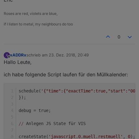
Roses are red, violets are blue,
if I listen to metal, my neighbours do too
0
xADDRx
schrieb am
23. Dez. 2018, 20:49
X
zuletzt editiert von
Offline
Hallo Leute,
ich habe folgende Script laufen für den Müllkalender:
schedule(
'{"time":{"exactTime":true,"start":"00:
});
debug = true;
//
 Anlegen JS State für VIS 
createState(
'javascript.0.muell.restmuell'
, 
0
); 