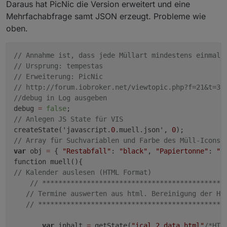
Daraus hat PicNic die Version erweitert und eine
if
(debug) 
log
(
"Datum heute ist: "
+wochentag[dd
        inhaltStringReplace=inhaltStringReplace.
Mehrfachabfrage samt JSON erzeugt. Probleme wie
//
 Berechnung Tagesdifferenzen
        inhaltStringReplace=inhaltStringReplace.
oben.
 var diff = 
0
;
 var tage = 
""
;
        /
/ remove BR tags
 var dim = DaysInMonth(m, j); 
//
 Tage des aktue
        inhaltStringReplace=inhaltStringReplace.
// Annahme ist, dass jede Müllart mindestens einmal 
if
(debug) 
log
(
"Tage aktueller Monat: "
+dim);
/gi, 
""
);
// Ursprung: tempestas
if
(j_m > j || m_m > m) { 
//
 Prüfung: Jahr_Müll
        inhaltStringReplace=inhaltStringReplace.
// Erweiterung: PicNic
 diff = parseInt(dim) - parseInt(t) + parseInt(
        inhaltStringReplace=inhaltStringReplace.
// http://forum.iobroker.net/viewtopic.php?f=21&t=33
 }
//debug in Log ausgeben
else
 diff = parseInt(t_m) - parseInt(t);
//
 remove all 
else
debug 
=
false
if
(debug) 
log
(
"Tage bis zum nächsten Müll: "
+d
        inhaltStringReplace=inhaltStringReplace.
// Anlegen JS State für VIS 
if
(!isNaN(diff)){
createState('javascript.
0
.muell.json', 
0
 tage = diff }
//
 get rid of html-encoded characters:
// Array für Suchvariablen und Farbe des Müll-Icons
else
 {
        inhaltStringReplace=inhaltStringReplace.
var
 obj 
=
 { 
"Restabfall"
: 
"black"
, 
"Papiertonne"
: 
"d
 tage = 
"Heute"
;
        inhaltStringReplace=inhaltStringReplace.
 }
        inhaltStringReplace=inhaltStringReplace.
// Kalender auslesen (HTML Format)
 muellJason += 
"{\"Ereignis\":\""
+muellIcon+
"\"
        inhaltStringReplace=inhaltStringReplace.
// *********************************************
 }); // Ende forEach
        inhaltStringReplace=inhaltStringReplace.
// Termine auswerten aus html. Bereinigung der HT
 // json schließen
// **********************************************
 muellJason += "
]
";
if
(debug) 
log
(
"Kalenderinhalt : "
 +inhal
 // und hier nun die Werte eintragen
//
 n-ten Treffer finden
var
 inhalt 
=
 getState(
"ical.2.data.html"
/*HTM