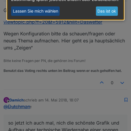
Gibt ein extra Thread zum „Das Wetter“ Adapter.
Lassen Sie mich wählen
Das ist ok
viewtopic.php?f=20&t=5912&hilit=Daswetter
Wegen Konfiguration bitte da schauen/fragen oder
neues Thema aufmachen. Hier geht es ja hauptsächlich
ums „Zeigen“
Bitte keine Fragen per PN, die gehören ins Forum!
Benutzt das Voting rechts unten im Beitrag wenn er euch geholfen hat.
0
Damich
schrieb am
14. Mai 2018, 18:07
D
zuletzt editiert von
Offline
@
Dutchman
:
so jetzt ich auch mal, nich die schönste Grafik und
Aufbau aber technische Wiedergabe einer sonnen