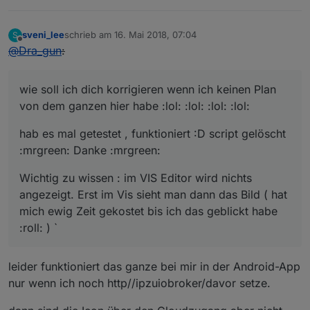
sveni_lee
schrieb am
16. Mai 2018, 07:04
S
zuletzt editiert von
Offline
@
Dra_gun
:
wie soll ich dich korrigieren wenn ich keinen Plan
von dem ganzen hier habe :lol: :lol: :lol: :lol:
hab es mal getestet , funktioniert :D script gelöscht
:mrgreen: Danke :mrgreen:
Wichtig zu wissen : im VIS Editor wird nichts
angezeigt. Erst im Vis sieht man dann das Bild ( hat
mich ewig Zeit gekostet bis ich das geblickt habe
:roll: ) `
leider funktioniert das ganze bei mir in der Android-App
nur wenn ich noch http//ipzuiobroker/davor setze.