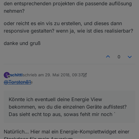
den entsprechenden projekten die passende auflösung
nehmen?
oder reicht es ein vis zu erstellen, und dieses dann
responsive gestalten? wenn ja, wie ist dies realisierbar?
danke und gruß
0
schittl
schrieb am
29. Mai 2018, 09:37
S
zuletzt editiert von Jey Cee
Offline
@
Torsten81
:
Könnte ich eventuell deine Energie View
bekommen, wo du die einzelnen Geräte auflistest?
Das sieht echt top aus, sowas fehlt mir noch `
Natürlich… Hier mal ein Energie-Komplettwidget einer
Steckdose für mein Aquarium...