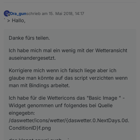
Dra_gun
schrieb am
15. Mai 2018, 14:17
D
zuletzt editiert von
Offline
` > Hallo,
Danke fürs teilen.
Ich habe mich mal ein wenig mit der Wetteransicht
auseinandergesetzt.
Korrigiere mich wenn ich falsch liege aber ich
glaube man könnte auf das script verzichten wenn
man mit Bindings arbeitet.
Ich habe für die Wettericons das "Basic Image " -
Widget genommen unf folgendes bei Quelle
eingegebn:
/daswetter/icons/wetter/{daswetter.0.NextDays.0d.
ConditionID}f.png