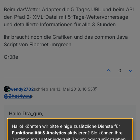
Beim dasWetter Adapter die 5 Tages URL und beim API
den Pfad 2: XML-Datei mit 5-Tage-Wettervorhersage
und detaillierte Informationen für alle 3 Stunden
Ihr braucht noch die Grafiken und das common Java
Script von Fibernet :mrgreen:
Grüße
0
wendy2702
schrieb am
13. Mai 2018, 16:55
zuletzt editiert von Jey Cee
Online
@
2hot4you
:
Hallo Dra_gun,
welche Eintrag hast Du im Adapter vorgenommen
Hallo! Könnten wir bitte einige zusätzliche Dienste für
Funktionalität & Analytics
aktivieren? Sie können Ihre
mit welchen API Pfad ? `
Zustimmung später jederzeit ändern oder zurückziehen.