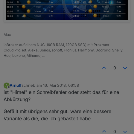
Max
ioBroker auf einem NUC ,16GB RAM, 120GB SSD) mit Proxmox
Cloud Pro, iot, Alexa, Sonos, sonoff, Fronius, Harmony, Doorbird, Shelly,
Hue, Loxone, Mihome, …
0
Arnulf
schrieb am
16. Mai 2018, 06:58
A
zuletzt editiert von
Offline
ist "Himel" ein Schreibfehler oder steht das für eine
Abkürzung?
Gefällt mit übrigens sehr gut. wäre eine bessere
Variante als die, die ich gebastelt habe
0