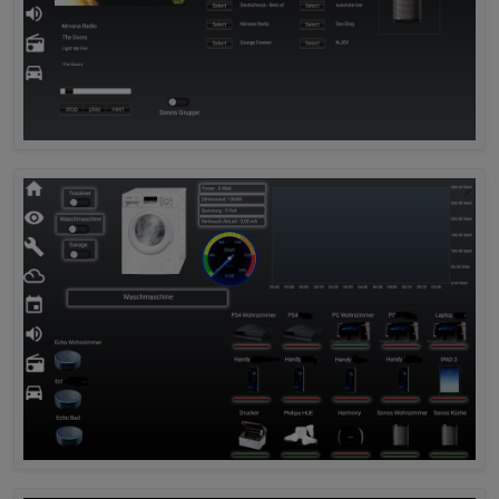
on
(
"daswetter.0.NextDaysDetailed.7d.WindSymbolB
var
 windsymbol = 
parseInt
(obj.
newState
.
val
, 
10
)
var
 temp = 
'http://127.0.0.1:8082/daswetter/ico
log (temp);
setState
(
'WindSymbol7'
, temp);
});