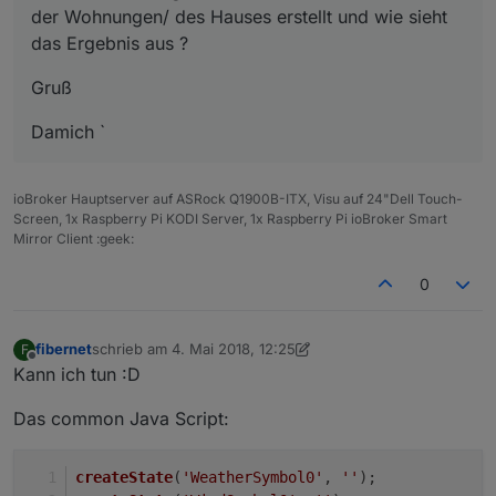
der Wohnungen/ des Hauses erstellt und wie sieht
das Ergebnis aus ?
Gruß
Damich `
ioBroker Hauptserver auf ASRock Q1900B-ITX, Visu auf 24"Dell Touch-
Screen, 1x Raspberry Pi KODI Server, 1x Raspberry Pi ioBroker Smart
Mirror Client :geek:
0
fibernet
schrieb am
4. Mai 2018, 12:25
F
zuletzt editiert von Jey Cee
Offline
Kann ich tun :D
Das common Java Script:
createState
(
'WeatherSymbol0'
, 
''
);