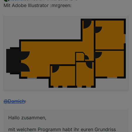
zuletzt editiert von
Offline
Mit Adobe Illustrator :mrgreen:
@
Damich
:
Hallo zusammen,
mit welchem Programm habt ihr euren Grundriss