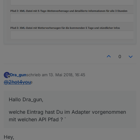
0
Dra_gun
schrieb am
13. Mai 2018, 16:45
D
zuletzt editiert von
Offline
@
2hot4you
:
Hallo Dra_gun,
welche Eintrag hast Du im Adapter vorgenommen
mit welchen API Pfad ? `
Hey,