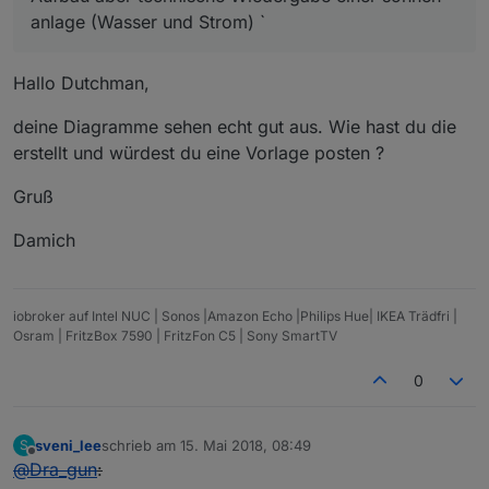
anlage (Wasser und Strom) `
Hallo Dutchman,
deine Diagramme sehen echt gut aus. Wie hast du die
erstellt und würdest du eine Vorlage posten ?
Gruß
Damich
iobroker auf Intel NUC | Sonos |Amazon Echo |Philips Hue| IKEA Trädfri |
Osram | FritzBox 7590 | FritzFon C5 | Sony SmartTV
0
sveni_lee
schrieb am
15. Mai 2018, 08:49
S
zuletzt editiert von
Offline
@
Dra_gun
: