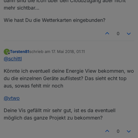
dann sind die Icon über den Cloudzugang aber nicht
mehr sichtbar…
Wie hast Du die Wetterkarten eingebunden?
0
Torsten81
schrieb am
17. Mai 2018, 01:11
T
zuletzt editiert von
Offline
@
schittl
Könnte ich eventuell deine Energie View bekommen, wo
du die einzelnen Geräte auflistest? Das sieht echt top
aus, sowas fehlt mir noch
@
vtwo
Deine Vis gefällt mir sehr gut, ist es da eventuell
möglich das ganze Projekt zu bekommen?
0