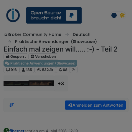
Weiter zum Inhalt
ioBroker Community Home
Deutsch
Praktische Anwendungen (Showcase)
Einfach mal zeigen will….. :-) - Teil 2
Gesperrt
Verschoben
Praktische Anwendungen (Showcase)
916
185
532.1k
68
+3
Anmelden zum Antworten
fibernet
schrieb am
4. Mai 2018, 12:19
F