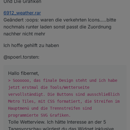
Und Die Grafiken
on
(
"daswetter.0.NextDaysDetailed.0d.SymbolID"
, 
6912_weather.rar
var
 symbol = 
parseInt
(obj.
newState
.
val
, 
10
);
Geändert :oops: waren die verkehrten Icons…..bitte
var
 temp = 
'http://127.0.0.1:8082/daswetter/ico
nochmals runter laden sonst passt die Zuordnung
log (temp);
nachher nicht mehr
setState
(
'WeatherSymbol0'
, temp );
});
Ich hoffe gehilft zu haben
on
(
"daswetter.0.NextDaysDetailed.0d.WindSymbolB
@spoerl.torsten:
var
 windsymbol = 
parseInt
(obj.
newState
.
val
, 
10
)
var
 temp = 
'http://127.0.0.1:8082/daswetter/ico
log (temp);
Hallo fibernet,
setState
(
'WindSymbol0'
, temp);
> Soooooo, das finale Design steht und ich habe
});
jetzt erstmal die Tools/Wetterseite
vervollständigt. Die Buttons sind ausschließlich
on
(
"daswetter.0.NextDaysDetailed.1d.SymbolID"
, 
Metro Tiles, mit CSS formatiert, die Streifen im
var
 symbol = 
parseInt
(obj.
newState
.
val
, 
10
);
Hauptmenü und die Trennstreifen sind
var
 temp = 
'http://127.0.0.1:8082/daswetter/ico
log (temp);
programmierte SVG Grafiken.
setState
(
'WeatherSymbol1'
, temp );
Tolle Wetterview. Ich hätte Interesse an der 5
});
Tagesvorschau würdest du das Widget inklusive