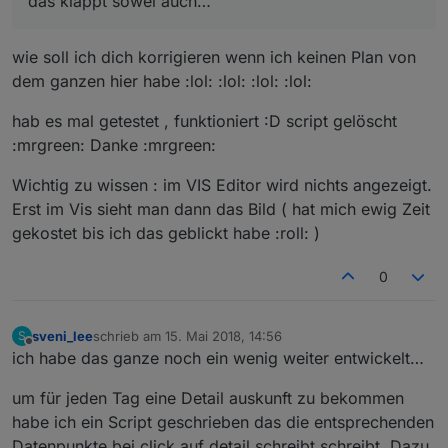
das klappt sowei auch… `
wie soll ich dich korrigieren wenn ich keinen Plan von
dem ganzen hier habe :lol: :lol: :lol: :lol:
hab es mal getestet , funktioniert :D script gelöscht
:mrgreen: Danke :mrgreen:
Wichtig zu wissen : im VIS Editor wird nichts angezeigt.
Erst im Vis sieht man dann das Bild ( hat mich ewig Zeit
gekostet bis ich das geblickt habe :roll: )
0
sveni_lee
schrieb am
15. Mai 2018, 14:56
S
zuletzt editiert von
Offline
ich habe das ganze noch ein wenig weiter entwickelt…
um für jeden Tag eine Detail auskunft zu bekommen
habe ich ein Script geschrieben das die entsprechenden
Datenpunkte bei click auf detail schreibt schreibt. Dazu