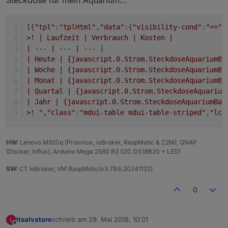
[{
"tpl"
:
"tplHtml"
,
"data"
:
{
"visibility-cond"
:
"=="
,
>! | Laufzeit | Verbrauch | Kosten |
| --- | --- | --- |
| Heute | {javascript.0.Strom.SteckdoseAquariumBa
| Woche | {javascript.0.Strom.SteckdoseAquariumBa
| Monat | {javascript.0.Strom.SteckdoseAquariumBa
| Quartal | {javascript.0.Strom.SteckdoseAquarium
| Jahr | {javascript.0.Strom.SteckdoseAquariumBad
>! "
,
"class"
:
"mdui-table mdui-table-striped"
,
"lc-
HW:
Lenovo M920q (Proxmox, ioBroker, RaspMatic & Z2M), QNAP
(Docker, Influx), Arduino Mega 2560 R3 (I2C DS18B20 + LED)
SW:
CT IoBroker, VM RaspMatic(v3.79.6.20241122)
0
ltsalvatore
schrieb am
29. Mai 2018, 10:01
L
zuletzt editiert von
Offline