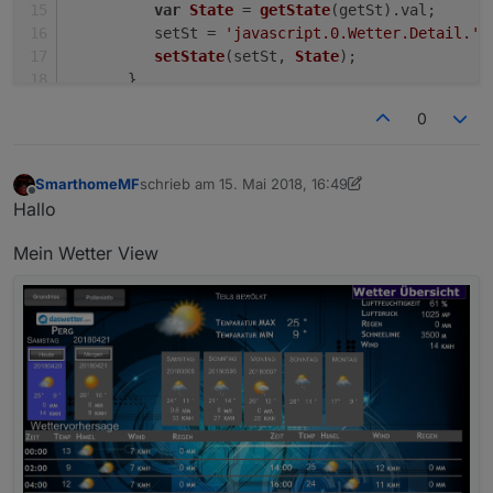
var
State
 = 
getState
(getSt).
val
;
          setSt = 
'javascript.0.Wetter.Detail.'
 
setState
(setSt, 
State
);
       }
    }
0
});
SmarthomeMF
schrieb am
15. Mai 2018, 16:49
zuletzt editiert von Jey Cee
Offline
Hallo
Mein Wetter View