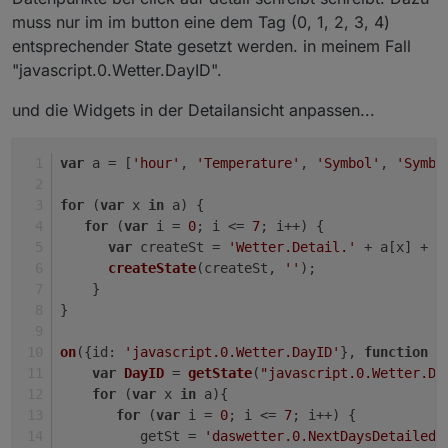
muss nur im im button eine dem Tag (0, 1, 2, 3, 4)
entsprechender State gesetzt werden. in meinem Fall
"javascript.0.Wetter.DayID".
und die Widgets in der Detailansicht anpassen...
var
 a = [
'hour'
, 
'Temperature'
, 
'Symbol'
, 
'Symbo
for
 (
var
 x 
in
 a) {
for
 (
var
 i = 
0
; i <= 
7
; i++) {
var
 createSt = 
'Wetter.Detail.'
 + a[x] + 
'
createState
(createSt, 
''
);
    }
}
on
({
id
: 
'javascript.0.Wetter.DayID'
}, 
function
 (
var
DayID
 = 
getState
(
"javascript.0.Wetter.Da
for
 (
var
 x 
in
 a){    
for
 (
var
 i = 
0
; i <= 
7
; i++) {
          getSt = 
'daswetter.0.NextDaysDetailed.