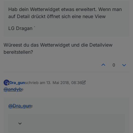
Hab dein Wetterwidget etwas erweitert. Wenn man
auf Detail drückt öffnet sich eine neue View
LG Dragan `
Würeest du das Wetterwidget und die Detailview
bereitstellen?
0
Dra_gun
schrieb am
13. Mai 2018, 08:36
D
zuletzt editiert von Jey Cee
Offline
@
andyb
:
@
Dra_gun
: