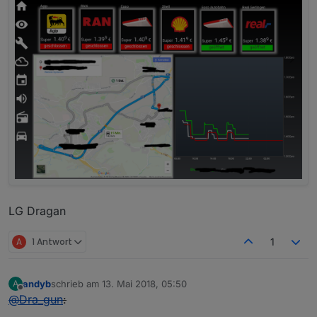
LG Dragan
A
1 Antwort
1
andyb
schrieb am
13. Mai 2018, 05:50
A
zuletzt editiert von
Offline
@
Dra_gun
: