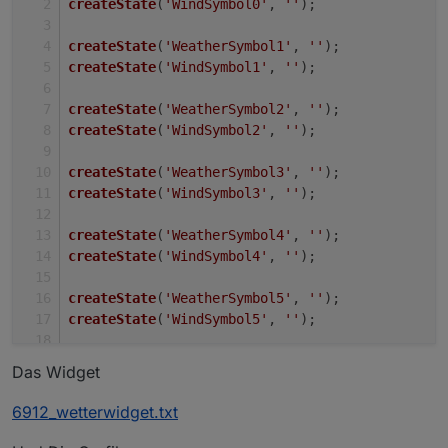
createState
(
'WindSymbol0'
, 
''
);
createState
(
'WeatherSymbol1'
, 
''
);
createState
(
'WindSymbol1'
, 
''
);
createState
(
'WeatherSymbol2'
, 
''
);
createState
(
'WindSymbol2'
, 
''
);
createState
(
'WeatherSymbol3'
, 
''
);
createState
(
'WindSymbol3'
, 
''
);
createState
(
'WeatherSymbol4'
, 
''
);
createState
(
'WindSymbol4'
, 
''
);
createState
(
'WeatherSymbol5'
, 
''
);
createState
(
'WindSymbol5'
, 
''
);
createState
(
'WeatherSymbol6'
, 
''
);
Das Widget
createState
(
'WindSymbol6'
, 
''
);
6912_wetterwidget.txt
createState
(
'WeatherSymbol7'
, 
''
);
createState
(
'WindSymbol7'
, 
''
);