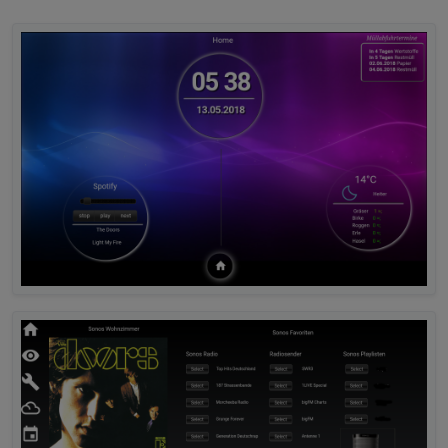
on
(
"daswetter.0.NextDaysDetailed.6d.SymbolID"
, 
var
 symbol = 
parseInt
(obj.
newState
.
val
, 
10
);
var
 temp = 
'http://127.0.0.1:8082/daswetter/ico
log (temp);
setState
(
'WeatherSymbol6'
, temp );
});
on
(
"daswetter.0.NextDaysDetailed.6d.WindSymbolB
var
 windsymbol = 
parseInt
(obj.
newState
.
val
, 
10
)
var
 temp = 
'http://127.0.0.1:8082/daswetter/ico
log (temp);
setState
(
'WindSymbol6'
, temp);
});
on
(
"daswetter.0.NextDaysDetailed.7d.SymbolID"
, 
var
 symbol = 
parseInt
(obj.
newState
.
val
, 
10
);
var
 temp = 
'http://127.0.0.1:8082/daswetter/ico
log (temp);
setState
(
'WeatherSymbol7'
, temp );
});