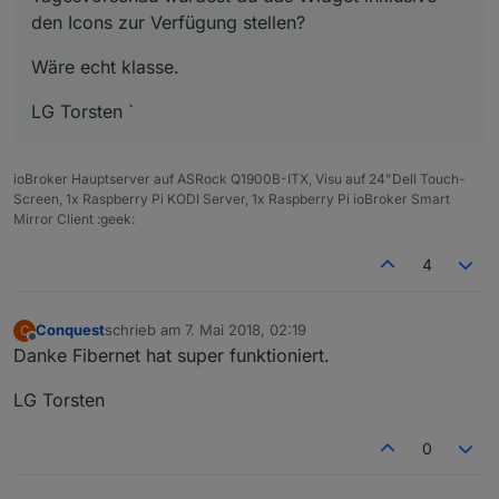
den Icons zur Verfügung stellen?
on
(
"daswetter.0.NextDaysDetailed.1d.WindSymbolB
var
 windsymbol = 
parseInt
(obj.
newState
.
val
, 
10
)
Wäre echt klasse.
var
 temp = 
'http://127.0.0.1:8082/daswetter/ico
log (temp);
LG Torsten `
setState
(
'WindSymbol1'
, temp);
});
ioBroker Hauptserver auf ASRock Q1900B-ITX, Visu auf 24"Dell Touch-
Screen, 1x Raspberry Pi KODI Server, 1x Raspberry Pi ioBroker Smart
on
(
"daswetter.0.NextDaysDetailed.2d.SymbolID"
, 
Mirror Client :geek:
var
 symbol = 
parseInt
(obj.
newState
.
val
, 
10
);
var
 temp = 
'http://127.0.0.1:8082/daswetter/ico
4
log (temp);
setState
(
'WeatherSymbol2'
, temp );
});
Conquest
schrieb am
7. Mai 2018, 02:19
C
zuletzt editiert von
Offline
Danke Fibernet hat super funktioniert.
on
(
"daswetter.0.NextDaysDetailed.2d.WindSymbolB
var
 windsymbol = 
parseInt
(obj.
newState
.
val
, 
10
)
LG Torsten
var
 temp = 
'http://127.0.0.1:8082/daswetter/ico
log (temp);
0
setState
(
'WindSymbol2'
, temp);
});