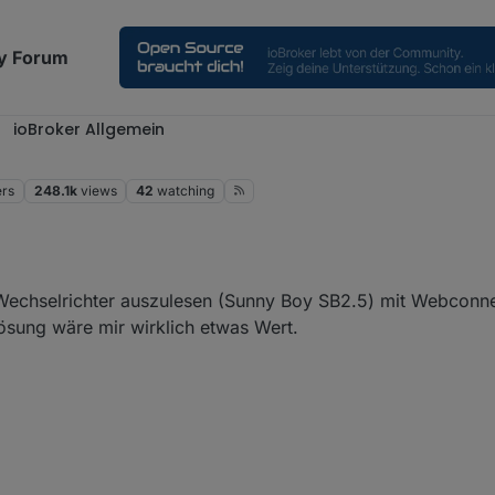
y Forum
ioBroker Allgemein
ers
248.1k
views
42
watching
 Wechselrichter auszulesen (Sunny Boy SB2.5) mit Webconn
ösung wäre mir wirklich etwas Wert.