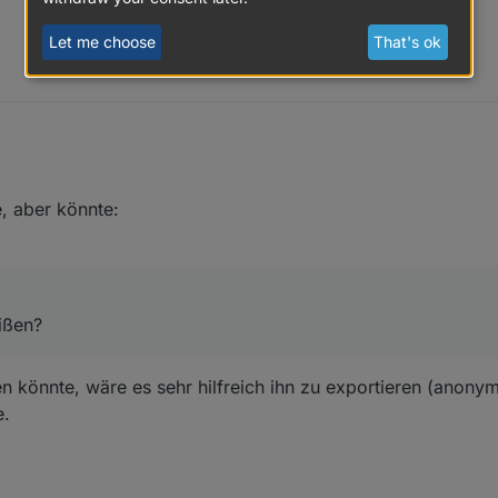
Let me choose
That's ok
, aber könnte:
ißen?
en könnte, wäre es sehr hilfreich ihn zu exportieren (anonymi
e.