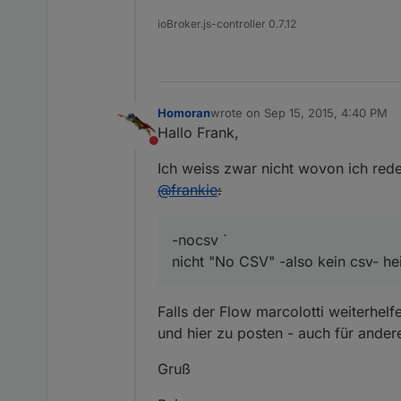
ioBroker.js-controller 0.7.12
Homoran
wrote on
Sep 15, 2015, 4:40 PM
last edited by
Hallo Frank,
Do not disturb
Ich weiss zwar nicht wovon ich rede
@
frankie
:
-nocsv `
nicht "No CSV" -also kein csv- he
Falls der Flow marcolotti weiterhelf
und hier zu posten - auch für ander
Gruß