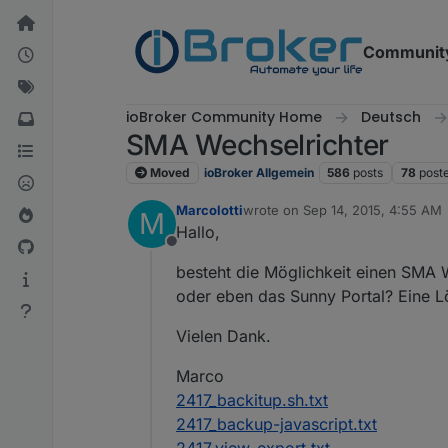
Skip to content
Communit
ioBroker Community Home
Deutsch
SMA Wechselrichter
Moved
ioBroker Allgemein
586
posts
78
post
Marcolotti
wrote on
Sep 14, 2015, 4:55 AM
M
last edited by
Hallo,
Offline
besteht die Möglichkeit einen SMA
oder eben das Sunny Portal? Eine L
Vielen Dank.
Marco
2417_backitup.sh.txt
2417_backup-javascript.txt