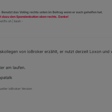
 -
Benutzt das Voting rechts unten im Beitrag wenn er euch geholfen hat.
zt dazu den Spendenbutton oben rechts. Danke!
et/fix.sh | bash -
skollegen von ioBroker erzählt, er nutzt derzeit Loxon und w
ter am laufen.
patalk
tueller ioBroker Version