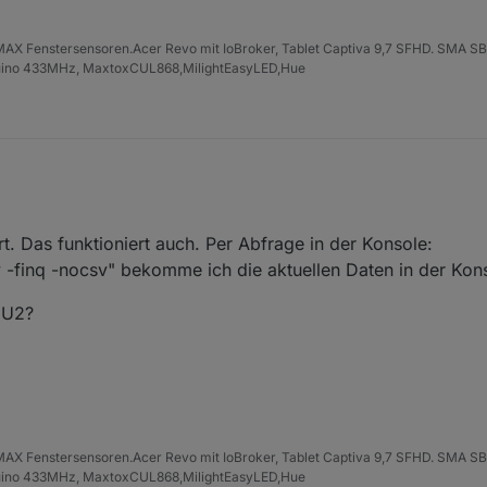
 Fenstersensoren.Acer Revo mit IoBroker, Tablet Captiva 9,7 SFHD. SMA 
duino 433MHz, MaxtoxCUL868,MilightEasyLED,Hue
ert. Das funktioniert auch. Per Abfrage in der Konsole:
v -finq -nocsv" bekomme ich die aktuellen Daten in der Kon
CU2?
 Fenstersensoren.Acer Revo mit IoBroker, Tablet Captiva 9,7 SFHD. SMA 
duino 433MHz, MaxtoxCUL868,MilightEasyLED,Hue