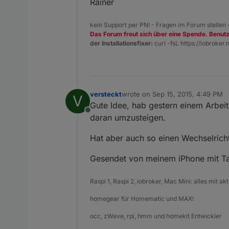
Rainer
kein Support per PN! - Fragen im Forum stellen
Das Forum freut sich über eine Spende. Benut
der Installationsfixer:
curl -fsL https://iobroker.n
versteckt
wrote on
Sep 15, 2015, 4:49 PM
V
last edited by
Gute Idee, hab gestern einem Arbeit
Offline
daran umzusteigen.
Hat aber auch so einen Wechselrich
Gesendet von meinem iPhone mit Ta
Raspi 1, Raspi 2, iobroker, Mac Mini: alles mit ak
homegear für Homematic und MAX!
occ, zWave, rpi, hmm und homekit Entwickler