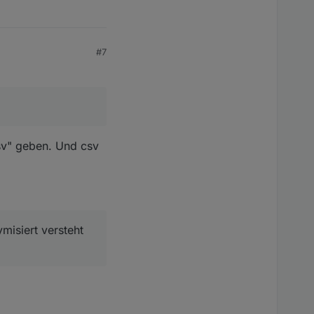
#7
sv" geben. Und csv
ymisiert versteht