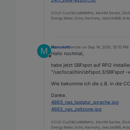
2417_view-export.txt
CCU2-CuxD&Cul868MHz, 44xHM Geräte, 20xMAX
Energy Meter, Echo, Harmony, JeeLink868, Ar
Marcolotti
wrote on
Sep 14, 2015, 10:15 PM
M
last edited by
Hallo nochmal,
Offline
habe jetzt SBFspot auf RPi2 installi
"/usr/local/bin/sbfspot.3/SBFspot -
Wie bekomme ich die z.B. in die C
Danke.
4663_nas_tastatur_sprache.jpg
4663_nas_zeitzone.jpg
CCU2-CuxD&Cul868MHz, 44xHM Geräte, 20xMAX
Energy Meter, Echo, Harmony, JeeLink868, Ar