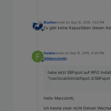
Bluefox
wrote on
Sep 15, 2015, 1:53 PM
last edited by
Es gibt keine Kapazitäten diesen Ada
Offline
frankie
wrote on
Sep 15, 2015, 4:30 PM
F
last edited by
@
Marcolotti
:
Offline
habe jetzt SBFspot auf RPi2 instal
"/usr/local/bin/sbfspot.3/SBFspot
`
Hallo Marcolotti,
ich kenne zwar nicht Deinen Wechsel