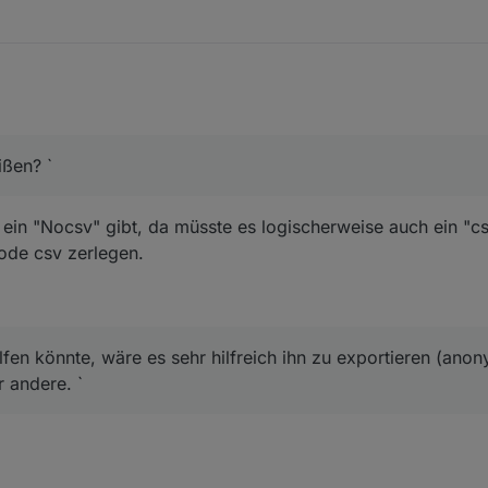
ißen? `
ein "Nocsv" gibt, da müsste es logischerweise auch ein "c
ode csv zerlegen.
lfen könnte, wäre es sehr hilfreich ihn zu exportieren (anon
r andere. `