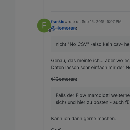
frankie
wrote on
Sep 15, 2015, 5:07 PM
F
last edited by
@
Homoran
:
Offline
nicht "No CSV" -also kein csv- he
Genau, das meinte ich… aber wo es 
Daten lassen sehr einfach mir der N
@Comoran:
Falls der Flow marcolotti weiterhe
sich) und hier zu posten - auch fü
Kann ich dann gerne machen.