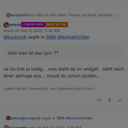
Sorry das ich den alten Thread nochmal raushole...
lucajordi
L
Aber bekomme es nicht gebacken, die simple
arteck
DEVELOPER
MOST ACTIVE
Anzeige sauber zu installieren!
Offline
wrote on
Feb 17, 2025, 5:45 AM
Sieht so bei mir aus:
last edited by
@
lucajordi
sagte in
SMA Wechselrichter
:
Und was ist das {pv: ??
na du bist ja lustig... was steht da im widget.. sieht nach
einer abfrage aus... musst du schon posten...
Script habe ich angepasst, aber irgendwie wills
zigbee hab ich, zwave auch, nuc's genauso und HA auch
nicht...
Und was ist das {pv: ??
Danke euch...
0
@
lucajordi
sagte in
SMA Wechselrichter
:
arteck
lucajordi
wrote on
Feb 17, 2025, 7:35 PM
L