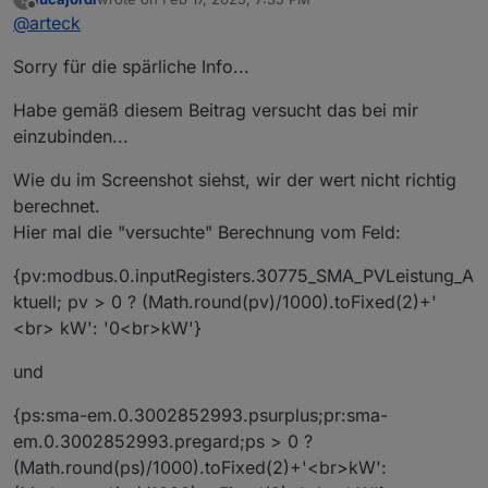
last edited by
Offline
@
arteck
Und was ist das {pv: ??
Sorry für die spärliche Info...
na du bist ja lustig... was steht da im widget.. sieht nach
einer abfrage aus... musst du schon posten...
Habe gemäß diesem Beitrag versucht das bei mir
einzubinden...
Wie du im Screenshot siehst, wir der wert nicht richtig
berechnet.
Hier mal die "versuchte" Berechnung vom Feld:
{pv:modbus.0.inputRegisters.30775_SMA_PVLeistung_A
ktuell; pv > 0 ? (Math.round(pv)/1000).toFixed(2)+'
<br> kW': '0<br>kW'}
und
{ps:sma-em.0.3002852993.psurplus;pr:sma-
em.0.3002852993.pregard;ps > 0 ?
(Math.round(ps)/1000).toFixed(2)+'<br>kW':