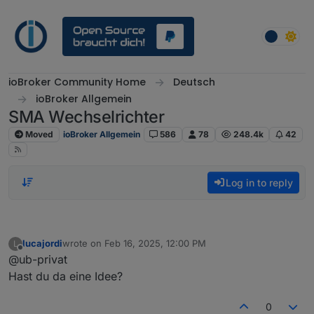
Skip to content
ioBroker Community Home
Deutsch
ioBroker Allgemein
SMA Wechselrichter
Moved
ioBroker Allgemein
586
78
248.4k
42
Log in to reply
lucajordi
wrote on
Feb 16, 2025, 12:00 PM
L
last edited by
Offline
@ub-privat
Hast du da eine Idee?
0