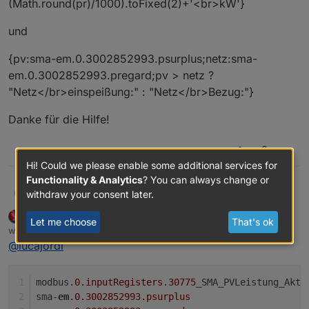
(Math.round(pr)/1000).toFixed(2)+'<br>kW'}
und
{pv:sma-em.0.3002852993.psurplus;netz:sma-
em.0.3002852993.pregard;pv > netz ?
"Netz</br>einspeißung:" : "Netz</br>Bezug:"}
Danke für die Hilfe!
0
Hi! Could we please enable some additional services for
Functionality & Analytics
? You can always change or
@
arteck
lucajordi
withdraw your consent later.
L
arteck
DEVELOPER
MOST ACTIVE
Sorry für die spärliche Info...
Let me choose
That's ok
Offline
wrote on
Feb 18, 2025, 5:19 AM
last edited by arteck
Feb 18, 2025, 6:19 AM
@
lucajordi
Habe gemäß diesem Beitrag versucht das bei mir
einzubinden...
Wie du im Screenshot siehst, wir der wert nicht
modbus.
0
.inputRegisters
.
30775
_SMA_PVLeistung_Aktu
richtig berechnet.
sma-
em
.
0.3002852993
.psurplus
Hier mal die "versuchte" Berechnung vom Feld:
{pv:modbus.0.inputRegisters.30775_SMA_PVLeistung