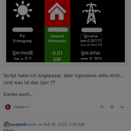
Script habe ich angepasst, aber irgendwie wills nicht...
Und was ist das {pv: ??
Danke euch...
1 Reply
0
lucajordi
wrote on
Feb 16, 2025, 7:50 AM
L
last edited by
Offline
Moin,