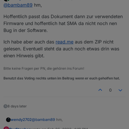
last edited by
Online
@
bambam89
hm,
Betriebssystem 1.00.3.R
Firmware Version 2.02.12.R
Hoffentlich passt das Dokument dann zur verwendeten
Firmware und hoffentlich hat SMA da nicht noch nen
Bug in der Software.
Ich habe aber auch das
read.me
aus dem ZIP nicht
gelesen. Eventuell steht da auch noch etwas drin was
einen Hinweis gibt.
Bitte keine Fragen per PN, die gehören ins Forum!
Benutzt das Voting rechts unten im Beitrag wenn er euch geholfen hat.
0
8 days later
@
bambam89
hm,
wendy2702