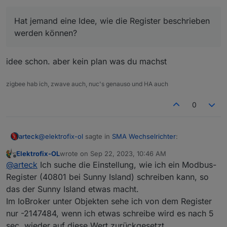
plausibelsten Werte.
schreiben, bekommen jedoch nur Müll angezeigt
Im Dez‘23 läuft meine alter Stromtarif aus und
und ich kann das Register 40801 nicht schreiben.
Hat jemand eine Idee, wie die Register beschrieben
wollte dann zu Tibber wechseln. Der Plan ist, in
Über das SunnyPortal oder im WR kann ich das
Preiswerten Zeiten den Akkus im Winter aus dem
Register beschreiben und der WR läd auch aus
werden können?
Netzt zu laden, damit ich den Strom in der
dem Netzt. Es muss also irgendwas mit dem
Hochpreisphase aus dem Akku ziehen kann.
Modbus des IoBroker zu tun haben.
Hat jemand eine Idee, wie die Register
idee schon. aber kein plan was du machst
beschrieben werden können?
zigbee hab ich, zwave auch, nuc's genauso und HA auch
0
@
elektrofix-ol
sagte in
SMA Wechselrichter
:
arteck
Elektrofix-OL
wrote on
Sep 22, 2023, 10:46 AM
last edited by
Offline
Hat jemand eine Idee, wie die Register
@
arteck
Ich suche die Einstellung, wie ich ein Modbus-
beschrieben werden können?
Register (40801 bei Sunny Island) schreiben kann, so
idee schon. aber kein plan was du machst
das der Sunny Island etwas macht.
Im IoBroker unter Objekten sehe ich von dem Register
nur -2147484, wenn ich etwas schreibe wird es nach 5
sec. wieder auf diese Wert zurückgesetzt.