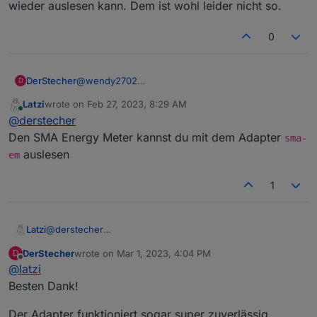
wieder auslesen kann. Dem ist wohl leider nicht so.
0
DerStecher
@
wendy2702
D
Top. Besten Dank für die Unterstützung! Jetzt
Latzi
wrote on
Feb 27, 2023, 8:29 AM
funktioniert grundsätzlich die Modbus Abfrage.
last edited by
Online
@
derstecher
Schade das es offenbar nicht möglich ist die
Leistung der drei Unterschiedlichen Strings
Den SMA Energy Meter kannst du mit dem Adapter
sma-
abzufragen.
auslesen
em
Noch ärgerlicher das ich tatsächlich das SMA
Energy Meter gegen einen Sunny Home Manager
1
tauschen muss. Ich hatte gehofft das ich die
Einspeise und Eigenverbrauchsdaten auch aus
dem Wechselrichter wieder auslesen kann. Dem ist
wohl leider nicht so.
Latzi
@
derstecher
Den SMA Energy Meter kannst du mit dem Adapter
sma-
DerStecher
wrote on
Mar 1, 2023, 4:04 PM
D
em
auslesen
last edited by
Offline
@
latzi
Besten Dank!
Der Adapter funktioniert sogar super zuverlässig.