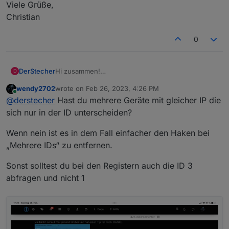
Viele Grüße,
Christian
0
Hi zusammen!
DerStecher
D
Bin neu im Forum und habe auch ganz frisch mit
wendy2702
wrote on
Feb 26, 2023, 4:26 PM
dem ioBroker gestartet.
Ich möchte gern meinen SMA Tripower X25 per
last edited by
Online
@
derstecher
Hast du mehrere Geräte mit gleicher IP die
Modbus auslesen. Ich bekomme aber gar keine
Werte. Der Modbus Server ist aktiviert im
Viele Grüße,
sich nur in der ID unterscheiden?
Wechselrichter, ich kann diesen auch in einem
Christian
Homematic Script abfragen.
Wenn nein ist es in dem Fall einfacher den Haken bei
Vielleicht schaut mal jemand drüber und hat einen
„Mehrere IDs“ zu entfernen.
Tip für mich. DANKE.
Sonst solltest du bei den Registern auch die ID 3
abfragen und nicht 1