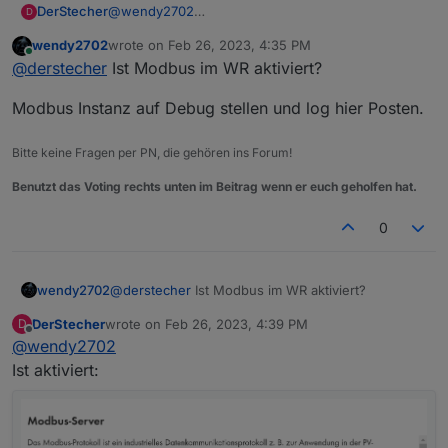
DerStecher
@
wendy2702
D
Nein, nur ein Gerät mit dieser IP.
wendy2702
wrote on
Feb 26, 2023, 4:35 PM
Bringt aber leider keine Änderung im Ergebnis.
last edited by
Online
@
derstecher
Ist Modbus im WR aktiviert?
Modbus Instanz auf Debug stellen und log hier Posten.
Bitte keine Fragen per PN, die gehören ins Forum!
Benutzt das Voting rechts unten im Beitrag wenn er euch geholfen hat.
0
@
derstecher
Ist Modbus im WR aktiviert?
wendy2702
DerStecher
wrote on
Feb 26, 2023, 4:39 PM
D
Modbus Instanz auf Debug stellen und log hier
last edited by
Offline
@
wendy2702
Posten.
Ist aktiviert: