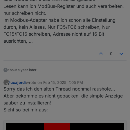
Lesen kann ich ModBus-Register und auch verarbeiten,
nur schreiben nicht.
Im Modbus-Adapter habe ich schon alle Einstellung
durch, kein Aliases, Nur FC5/FC6 schreiben, Nur
FC15/FC16 schreiben, Adresse nicht auf 16 Bit
ausrichten, …
0
about a year later
lucajordi
wrote on
Feb 15, 2025, 1:05 PM
L
last edited by
Offline
Sorry das ich den alten Thread nochmal raushole...
Aber bekomme es nicht gebacken, die simple Anzeige
sauber zu installieren!
Sieht so bei mir aus: