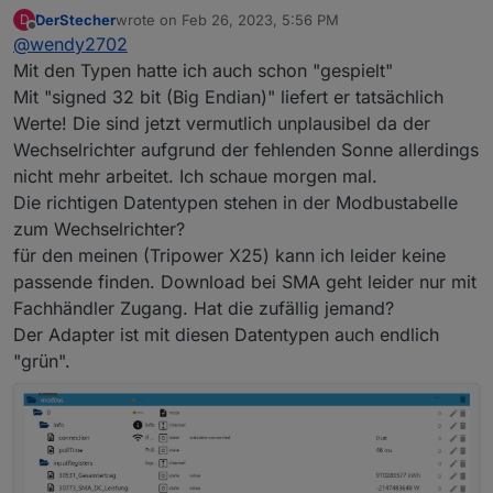
hinschauen gesehen.
DerStecher
wrote on
Feb 26, 2023, 5:56 PM
D
Du hast keine Typen definiert für die Register.
last edited by
Offline
@
wendy2702
Mit den Typen hatte ich auch schon "gespielt"
Mit "signed 32 bit (Big Endian)" liefert er tatsächlich
Werte! Die sind jetzt vermutlich unplausibel da der
Wechselrichter aufgrund der fehlenden Sonne allerdings
nicht mehr arbeitet. Ich schaue morgen mal.
Die richtigen Datentypen stehen in der Modbustabelle
zum Wechselrichter?
für den meinen (Tripower X25) kann ich leider keine
passende finden. Download bei SMA geht leider nur mit
Fachhändler Zugang. Hat die zufällig jemand?
Sind vom STP6000, musst mal schauen ob die bei
Der Adapter ist mit diesen Datentypen auch endlich
dir auch passen.
"grün".