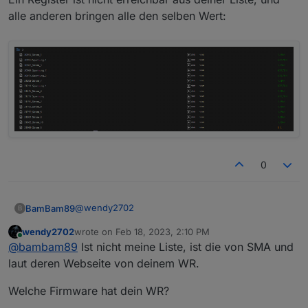
alle anderen bringen alle den selben Wert:
0
@
wendy2702
BamBam89
B
wendy2702
wrote on
Feb 18, 2023, 2:10 PM
Ein Register ist nicht erreichbar aus deiner Liste,
last edited by
Online
@
bambam89
Ist nicht meine Liste, ist die von SMA und
und alle anderen bringen alle den selben Wert:
laut deren Webseite von deinem WR.
Welche Firmware hat dein WR?