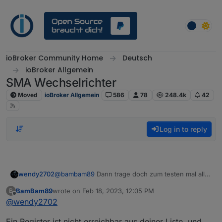
Skip to content
ioBroker Community Home
Deutsch
ioBroker Allgemein
SMA Wechselrichter
Moved
ioBroker Allgemein
586
78
248.4k
42
Log in to reply
@
bambam89
Dann trage doch zum testen mal alle
wendy2702
Strom register ein, schaue welches sich mit der
BamBam89
wrote on
Feb 18, 2023, 12:05 PM
B
Anzeige am WR deckt:
last edited by
Offline
@
wendy2702
Ein Register ist nicht erreichbar aus deiner Liste, und