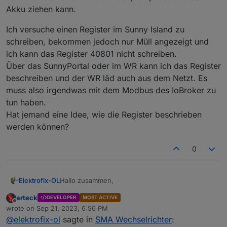
Akku ziehen kann.
Ich versuche einen Register im Sunny Island zu
schreiben, bekommen jedoch nur Müll angezeigt und
ich kann das Register 40801 nicht schreiben.
Über das SunnyPortal oder im WR kann ich das Register
beschreiben und der WR läd auch aus dem Netzt. Es
muss also irgendwas mit dem Modbus des IoBroker zu
tun haben.
Hat jemand eine Idee, wie die Register beschrieben
werden können?
0
Hallo zusammen,
Elektrofix-OL
arteck
DEVELOPER
MOST ACTIVE
Ich habe seit ca. 1 Jahr eine STP6.0 und seit März
Offline
wrote on
Sep 21, 2023, 6:56 PM
einen Island6.0-13. Beide kann ich Modbus
last edited by
@
elektrofix-ol
sagte in
SMA Wechselrichter
:
abfragen und bekommen auch gültige und
Ich versuche einen Register im Sunny Island zu