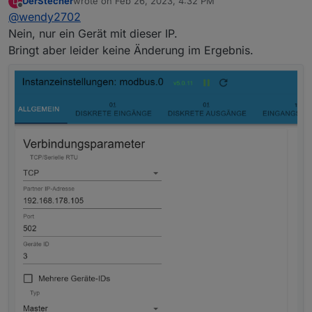
DerStecher
wrote on
Feb 26, 2023, 4:32 PM
D
Wenn nein ist es in dem Fall einfacher den Haken
last edited by
Offline
@
wendy2702
bei „Mehrere IDs“ zu entfernen.
Sonst solltest du bei den Registern auch die ID 3
Nein, nur ein Gerät mit dieser IP.
abfragen und nicht 1
Bringt aber leider keine Änderung im Ergebnis.