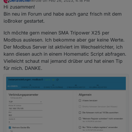
DerStecher
wrote on
Feb 26, 2023, 4:18 PM
D
Hoffentlich passt das Dokument dann zur
last edited by
Offline
Hi zusammen!
verwendeten Firmware und hoffentlich hat SMA
da nicht noch nen Bug in der Software.
Ich habe aber auch das
read.me
aus dem ZIP nicht
Bin neu im Forum und habe auch ganz frisch mit dem
gelesen. Eventuell steht da auch noch etwas drin
ioBroker gestartet.
was einen Hinweis gibt.
Ich möchte gern meinen SMA Tripower X25 per
Modbus auslesen. Ich bekomme aber gar keine Werte.
Der Modbus Server ist aktiviert im Wechselrichter, ich
kann diesen auch in einem Homematic Script abfragen.
Vielleicht schaut mal jemand drüber und hat einen Tip
für mich. DANKE.