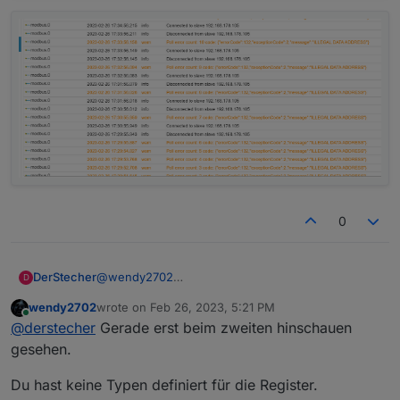
0
DerStecher
@
wendy2702
D
Ist aktiviert:
wendy2702
wrote on
Feb 26, 2023, 5:21 PM
last edited by
Online
@
derstecher
Gerade erst beim zweiten hinschauen
gesehen.
Du hast keine Typen definiert für die Register.