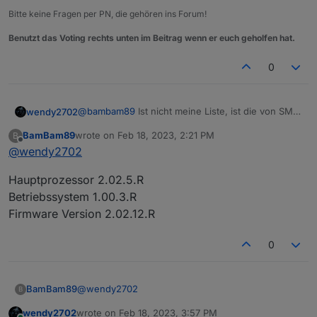
Bitte keine Fragen per PN, die gehören ins Forum!
Benutzt das Voting rechts unten im Beitrag wenn er euch geholfen hat.
0
@
bambam89
Ist nicht meine Liste, ist die von SMA
wendy2702
und laut deren Webseite von deinem WR.
BamBam89
wrote on
Feb 18, 2023, 2:21 PM
B
Welche Firmware hat dein WR?
last edited by
Offline
@
wendy2702
Hauptprozessor 2.02.5.R
Betriebssystem 1.00.3.R
Firmware Version 2.02.12.R
0
@
wendy2702
BamBam89
B
wendy2702
wrote on
Feb 18, 2023, 3:57 PM
Hauptprozessor 2.02.5.R