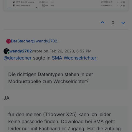
0
DerStecher
@
wendy2702
D
Mit den Typen hatte ich auch schon "gespielt"
wendy2702
wrote on
Feb 26, 2023, 6:52 PM
Mit "signed 32 bit (Big Endian)" liefert er
last edited by
Online
@
derstecher
sagte in
SMA Wechselrichter
:
tatsächlich Werte! Die sind jetzt vermutlich
unplausibel da der Wechselrichter aufgrund der
fehlenden Sonne allerdings nicht mehr arbeitet. Ich
Die richtigen Datentypen stehen in der
schaue morgen mal.
Die richtigen Datentypen stehen in der
Modbustabelle zum Wechselrichter?
Modbustabelle zum Wechselrichter?
für den meinen (Tripower X25) kann ich leider
keine passende finden. Download bei SMA geht
JA
leider nur mit Fachhändler Zugang. Hat die zufällig
jemand?
für den meinen (Tripower X25) kann ich leider
Der Adapter ist mit diesen Datentypen auch endlich
"grün".
keine passende finden. Download bei SMA geht
leider nur mit Fachhändler Zugang. Hat die zufällig