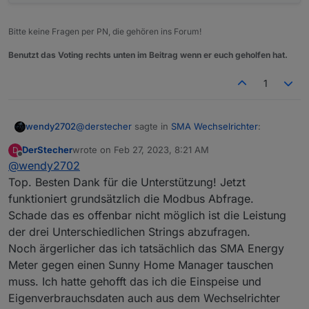
Bitte keine Fragen per PN, die gehören ins Forum!
Benutzt das Voting rechts unten im Beitrag wenn er euch geholfen hat.
1
@
derstecher
sagte in
SMA Wechselrichter
:
wendy2702
DerStecher
wrote on
Feb 27, 2023, 8:21 AM
D
last edited by
Offline
@
wendy2702
Die richtigen Datentypen stehen in der
Modbustabelle zum Wechselrichter?
Top. Besten Dank für die Unterstützung! Jetzt
JA
funktioniert grundsätzlich die Modbus Abfrage.
Schade das es offenbar nicht möglich ist die Leistung
für den meinen (Tripower X25) kann ich
der drei Unterschiedlichen Strings abzufragen.
leider keine passende finden. Download bei
Noch ärgerlicher das ich tatsächlich das SMA Energy
Download geht für jeden:
SMA geht leider nur mit Fachhändler Zugang.
https://www.sma.de/produkte/solar-
Meter gegen einen Sunny Home Manager tauschen
Hat die zufällig jemand?
wechselrichter/sunny-tripower-x
muss. Ich hatte gehofft das ich die Einspeise und
Eigenverbrauchsdaten auch aus dem Wechselrichter