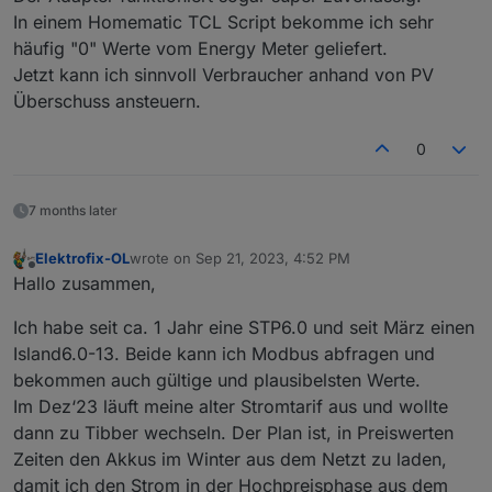
In einem Homematic TCL Script bekomme ich sehr
häufig "0" Werte vom Energy Meter geliefert.
Jetzt kann ich sinnvoll Verbraucher anhand von PV
Überschuss ansteuern.
0
7 months later
Elektrofix-OL
wrote on
Sep 21, 2023, 4:52 PM
last edited by
Offline
Hallo zusammen,
Ich habe seit ca. 1 Jahr eine STP6.0 und seit März einen
Island6.0-13. Beide kann ich Modbus abfragen und
bekommen auch gültige und plausibelsten Werte.
Im Dez‘23 läuft meine alter Stromtarif aus und wollte
dann zu Tibber wechseln. Der Plan ist, in Preiswerten
Zeiten den Akkus im Winter aus dem Netzt zu laden,
damit ich den Strom in der Hochpreisphase aus dem