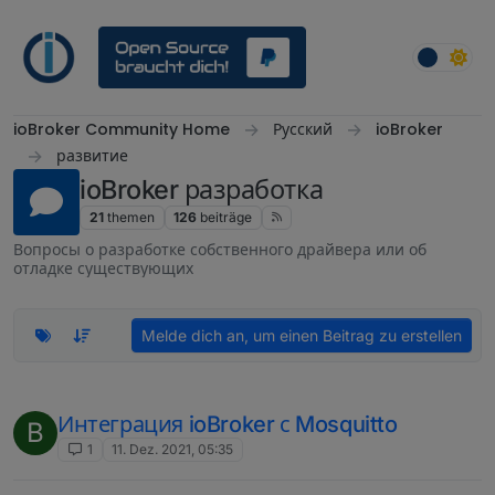
Weiter zum Inhalt
ioBroker Community Home
Русский
ioBroker
развитие
ioBroker разработка
21
themen
126
beiträge
Вопросы о разработке собственного драйвера или об
отладке существующих
Melde dich an, um einen Beitrag zu erstellen
Интеграция ioBroker с Mosquitto
B
1
11. Dez. 2021, 05:35