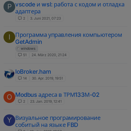
vscode и wsl: работа с кодом и отладка
P
адаптера
2
3. Juni 2021, 07:23
Программа управления компьютером
I
GetAdmin
windows
51
24. März 2020, 21:24
IoBroker.ham
14
30. Apr. 2019, 19:51
Modbus адреса в ТРМ133М-02
O
2
23. Jan. 2019, 12:41
Визуальное програмирование
Y
собитый на языке FBD