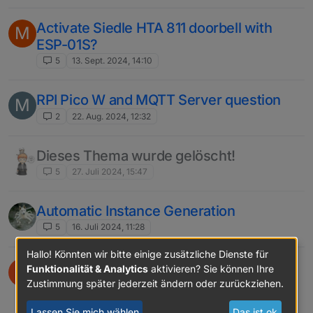
Activate Siedle HTA 811 doorbell with
M
ESP-01S?
5
13. Sept. 2024, 14:10
RPI Pico W and MQTT Server question
M
2
22. Aug. 2024, 12:32
Dieses Thema wurde gelöscht!
5
27. Juli 2024, 15:47
Automatic Instance Generation
5
16. Juli 2024, 11:28
Hallo! Könnten wir bitte einige zusätzliche Dienste für
eCharts Y-axis scaling
A
Funktionalität & Analytics
aktivieren? Sie können Ihre
echarts
Zustimmung später jederzeit ändern oder zurückziehen.
4
25. Mai 2024, 07:38
Lassen Sie mich wählen
Das ist ok