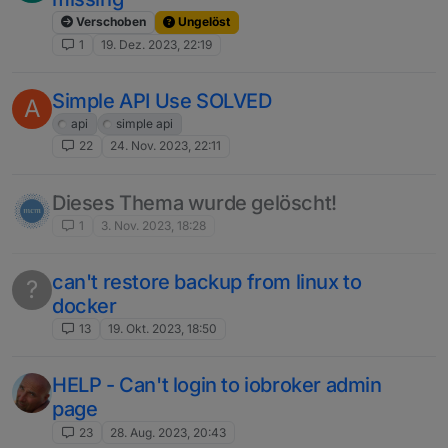
Verschoben
Ungelöst
1
19. Dez. 2023, 22:19
Simple API Use SOLVED
A
api
simple api
22
24. Nov. 2023, 22:11
Dieses Thema wurde gelöscht!
1
3. Nov. 2023, 18:28
can't restore backup from linux to
?
docker
13
19. Okt. 2023, 18:50
HELP - Can't login to iobroker admin
page
23
28. Aug. 2023, 20:43