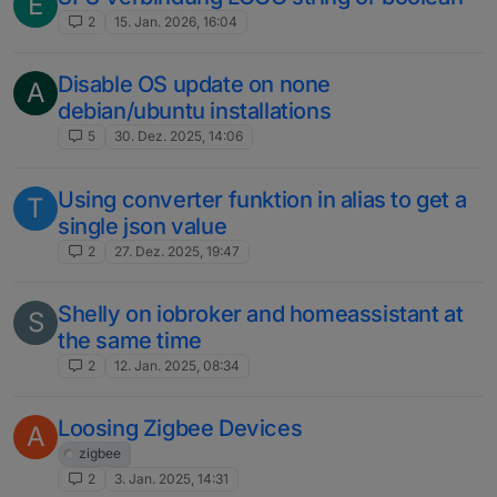
E
2
15. Jan. 2026, 16:04
Disable OS update on none
A
debian/ubuntu installations
5
30. Dez. 2025, 14:06
Using converter funktion in alias to get a
T
single json value
2
27. Dez. 2025, 19:47
Shelly on iobroker and homeassistant at
S
the same time
2
12. Jan. 2025, 08:34
Loosing Zigbee Devices
A
zigbee
2
3. Jan. 2025, 14:31