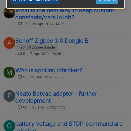
What is the best way to keep custom
constants/vars in iob?
10
29. Apr. 2024, 14:35
Sonoff Zigbee 3.0 Dongle E
A
sonoff zigbee dongle
5
7. Apr. 2024, 08:05
Who is spoiling iobroker?
M
9
29. Jan. 2024, 22:56
Neato Botvac adapter - further
P
development
68
23. Dez. 2023, 15:59
battery_voltage and STOP-command are
G
missing