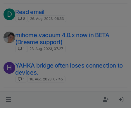
Read email
D
8
26. Aug. 2023, 06:53
mihome.vacuum 4.0.x now in BETA
(Dreame support)
1
23. Aug. 2023, 07:27
YAHKA bridge often loses connection to
H
devices.
1
16. Aug. 2023, 07:45
Using Zigbee module CC2530 with
A
PTVO SOLVED
cc2530
ptvo
1
7. Aug. 2023, 14:26