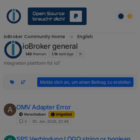
Weiter zum Inhalt
ioBroker Community Home
English
ioBroker general
148
themen
1.1k
beiträge
Integration plattform for IoT
Melde dich an, um einen Beitrag zu erstellen
OMV Adapter Error
A
Verschoben
Ungelöst
5
30. Jan. 2026, 20:48
SPS Verbindung LOGO string or boolean