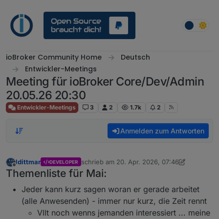
Weiter zum Inhalt
ioBroker Community Home
Deutsch
Entwickler-Meetings
Meeting für ioBroker Core/Dev/Admin
20.05.26 20:30
Entwickler-Meetings
3
2
1.7k
2
Anmelden zum Antworten
ldittmar
schrieb am
20. Apr. 2026, 07:46
DEVELOPER
zuletzt editiert von ldittmar
Offline
Themenliste für Mai:
Jeder kann kurz sagen woran er gerade arbeitet
(alle Anwesenden) - immer nur kurz, die Zeit rennt
Vllt noch wenns jemanden interessiert ... meine