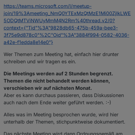
https://teams.microsoft.com/l/meetup-
join/19%3Ameeting_NmQ0YTExMzQtMzE1Mi00ZjlkLWE
5ODQtMTViNWUyMmM4N2Rm%40thread.v2/0?
context={"Tid"%3A"9828db65-475b-459a-bee3-
3f75e9d878c0"%2C"Oid"%3A"3884f994-0582-4036-
a42e-f1edda8e14e0"}
Wer Themen zum Meeting hat, einfach hier drunter
schreiben und wir tragen es ein.
Die Meetings werden auf 2 Stunden begrenzt.
Themen die nicht behandelt werden können,
verschieben wir auf nächsten Monat.
Aber es kann durchaus passieren, dass Diskussionen
auch nach dem Ende weiter geführt werden. :-)
Alles was im Meeting besprochen wurde, wird hier
unterhalb der Themen, stichpunktweise dokumentiert.
Das nächste Meeting wird dann Ordnungsgemäß am