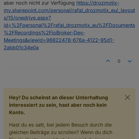
aber noch nicht zur Verfügung
https://drozmotix-
Roles und TypeDetector - "Welche neuen Rollen
und ggf. Gerätetypen haben wir eingeführt?"
my.sharepoint.com/personal/rafal_drozmotix_eu/_layout
(Apollon77)
s/15/onedrive.aspx?
Info & Austausch Device Management (Alle,
id=%2Fpersonal%2Frafal_drozmotix_eu%2FDocuments
Bluefox)
%2FRecordings%2FioBroker-Dev-
Brainstorming AI in Admin (Bluefox)
Austausch AI (Alle)
Meetings&viewid=96822478-676a-4122-95d1-
2abb01c34e0a
0
Hey! Du scheinst an dieser Unterhaltung
interessiert zu sein, hast aber noch kein
Konto.
Hast du es satt, bei jedem Besuch durch die
gleichen Beiträge zu scrollen? Wenn du dich