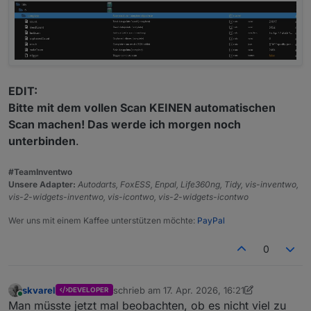
EDIT:
Bitte mit dem vollen Scan KEINEN automatischen
Scan machen! Das werde ich morgen noch
unterbinden
.
#TeamInventwo
Unsere Adapter:
Autodarts, FoxESS, Enpal, Life360ng, Tidy, vis-inventwo,
vis-2-widgets-inventwo, vis-icontwo, vis-2-widgets-icontwo
Wer uns mit einem Kaffee unterstützen möchte:
PayPal
0
skvarel
schrieb am
17. Apr. 2026, 16:21
DEVELOPER
zuletzt editiert von skvarel
Online
Man müsste jetzt mal beobachten, ob es nicht viel zu