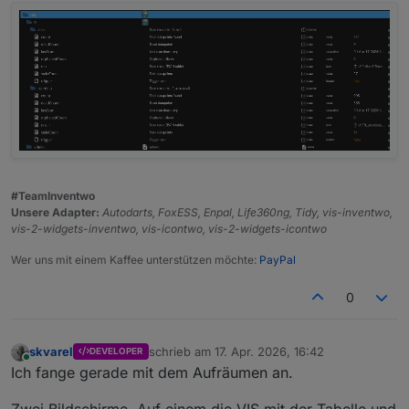
#TeamInventwo
Unsere Adapter:
Autodarts, FoxESS, Enpal, Life360ng, Tidy, vis-inventwo,
vis-2-widgets-inventwo, vis-icontwo, vis-2-widgets-icontwo
Wer uns mit einem Kaffee unterstützen möchte:
PayPal
0
skvarel
schrieb am
17. Apr. 2026, 16:42
DEVELOPER
zuletzt editiert von
Online
Ich fange gerade mit dem Aufräumen an.
Zwei Bildschirme. Auf einem die VIS mit der Tabelle und