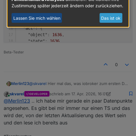
"from"
:
"system.adapter.node-red.0"
,
Zustimmung später jederzeit ändern oder zurückziehen.
"user"
:
"system.user.admin"
,
"ts"
:
1687193468226
,
Lassen Sie mich wählen
Das ist ok
"_id"
:
"0_userdata.0.tibber.signalStrength"
,
"acl"
:
{
"object"
:
1636
,
"state"
:
1636
,
"owner"
:
"system.user.admin"
,
Beta-Tester
"ownerGroup"
:
"system.group.administrator"
}
0
}
@
skvarel
Hier mal das, was iobroker zum ersten DP
Merlin123
in meiner Liste sagt. Da ist ein TS drin.
skvarel
schrieb am
17. Apr. 2026, 16:01
DEVELOPER
{

zuletzt editiert von skvarel
Online
@
Merlin123
.. ich habe mir gerade ein paar Datenpunkte
  "common": {

    "read": true,

angesehen. Es gibt bei mir immer nur einen TS und das
    "write": false,

wird der, von der letzten Aktualisierung des Wert sein
    "desc": "Created by Node-Red",

und den lese ich bereits aus
    "role": "state",

    "name": "signalStrength",

    "type": "object"
