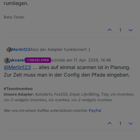
rumliegen.
Beta-Tester
1
Also der Adapter funktioniert :)
Merlin123
skvarel
schrieb am
17. Apr. 2026, 14:48
DEVELOPER
Frage:
zuletzt editiert von
Online
@
Merlin123
... alles auf einmal scannen ist in Planung.
Wie kann ich einfach alles scannen lassen? Hab da
sicher noch Leichen von unbenutzten Adaptern oder
Zur Zeit muss man in der Config den Pfade eingeben.
so rumliegen.
#TeamInventwo
Unsere Adapter:
Autodarts, FoxESS, Enpal, Life360ng, Tidy, vis-inventwo,
vis-2-widgets-inventwo, vis-icontwo, vis-2-widgets-icontwo
Wer uns mit einem Kaffee unterstützen möchte:
PayPal
1