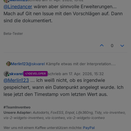
die mit „death“ markierten DPs vorkommen. Und
zuletzt editiert von
Offline
@
Linedancer
wären aber sinnvolle Erweiterungen...
dann noch die vis views in denen die verwendet
werden. Ja, ich weiß- ich träume….
Mach auf Git nen Issue mit den Vorschlägen auf. Dann
sind die dokumentiert.
Beta-Tester
0
@
skvarel
Kämpfe etwas mit der Interpretation....
Merlin123
skvarel
schrieb am
17. Apr. 2026, 15:32
DEVELOPER
zuletzt editiert von
Online
@
Merlin123
... ich weiß nicht, ob es irgendwie
gespeichert, wann ein Datenpunkt angelegt wurde. Ich
lese jetzt den Timestamp vom letzten Wert aus.
#TeamInventwo
Unsere Adapter:
Autodarts, FoxESS, Enpal, Life360ng, Tidy, vis-inventwo,
Wenn ich das richtig verstehe, wurden die noch nie
vis-2-widgets-inventwo, vis-icontwo, vis-2-widgets-icontwo
benutzt, oder?
Da würde ich gerne sehen, wann die angelegt
Und ne Löschfunktion fehlt wirklich....
Wer uns mit einem Kaffee unterstützen möchte:
PayPal