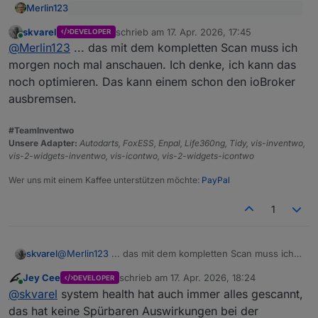
Merlin123
@
skvarel
sagte
:
skvarel
schrieb am
17. Apr. 2026, 17:45
DEVELOPER
zuletzt editiert von
Online
Hmmm. Wieso zeigt der dann bei mit in der Tabelle
@
Merlin123
.. ich habe mir gerade ein paar
@
Merlin123
... das mit dem kompletten Scan muss ich
da nix an?
Datenpunkte angesehen. Es gibt bei mir immer
morgen noch mal anschauen. Ich denke, ich kann das
nur einen TS und das wird der, von der letzten
Ansonsten: Danke für die Erweiterung! Schau ich mir
noch optimieren. Das kann einem schon den ioBroker
Aktualisierung des Wert sein und den lese ich
mal an
ausbremsen.
bereits aus
#TeamInventwo
Unsere Adapter:
Autodarts, FoxESS, Enpal, Life360ng, Tidy, vis-inventwo,
vis-2-widgets-inventwo, vis-icontwo, vis-2-widgets-icontwo
Wer uns mit einem Kaffee unterstützen möchte:
PayPal
1
skvarel
@
Merlin123
... das mit dem kompletten Scan muss ich
morgen noch mal anschauen. Ich denke, ich kann das
Jey Cee
schrieb am
17. Apr. 2026, 18:24
DEVELOPER
noch optimieren. Das kann einem schon den ioBroker
zuletzt editiert von
Online
@
skvarel
system health hat auch immer alles gescannt,
ausbremsen.
das hat keine Spürbaren Auswirkungen bei der