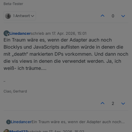
Beta-Tester
1 Antwort
0
Linedancer
schrieb am
17. Apr. 2026, 15:01
L
zuletzt editiert von
Offline
Ein Traum wäre es, wenn der Adapter auch noch
Blocklys und JavaScripts auflisten würde in denen die
mit „death“ markierten DPs vorkommen. Und dann noch
die vis views in denen die verwendet werden. Ja, ich
weiß- ich träume….
–
Ciao, Gerhard
2
Linedancer
Ein Traum wäre es, wenn der Adapter auch noch
L
Blocklys und JavaScripts auflisten würde in denen
Merlin123
schrieb am
17. Apr. 2026, 15:02