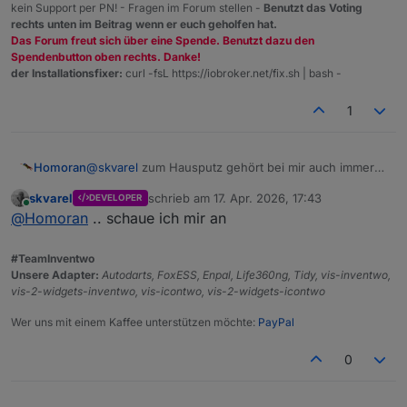
kein Support per PN! - Fragen im Forum stellen -
Benutzt das Voting
rechts unten im Beitrag wenn er euch geholfen hat.
Das Forum freut sich über eine Spende. Benutzt dazu den
Spendenbutton oben rechts. Danke!
der Installationsfixer:
curl -fsL https://iobroker.net/fix.sh | bash -
1
@
skvarel
zum Hausputz gehört bei mir auch immer
Homoran
nach nicht mehr verwendeten Historydaten zu
skvarel
schrieb am
17. Apr. 2026, 17:43
DEVELOPER
suchen.
@
mcu
hat da mal ein Skript geschrieben
zuletzt editiert von
Online
@
Homoran
.. schaue ich mir an
https://mcuiobroker.gitbook.io/iobroker-
tipps/tipps/scripte-blockly-
Vielleicht wäre das was für den Adapter
javascript/javascript/history-adapter/nicht-mehr-
#TeamInventwo
geloggte-dps-in-history-verzeichnissen-finden
Unsere Adapter:
Autodarts, FoxESS, Enpal, Life360ng, Tidy, vis-inventwo,
Mit dem man Historydaten zu nicht mehr existenten
vis-2-widgets-inventwo, vis-icontwo, vis-2-widgets-icontwo
Datenpunkten suchen und löschen kann.
Wer uns mit einem Kaffee unterstützen möchte:
PayPal
0