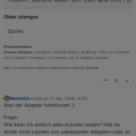
(
skvarel
) Replaced manual path input 
with
object
 pic
Older changes
Spoiler
#TeamInventwo
Unsere Adapter:
Autodarts, FoxESS, Enpal, Life360ng, Tidy, vis-inventwo,
vis-2-widgets-inventwo, vis-icontwo, vis-2-widgets-icontwo
Wer uns mit einem Kaffee unterstützen möchte:
PayPal
0
Merlin123
schrieb am
17. Apr. 2026, 14:43
zuletzt editiert von
Offline
Also der Adapter funktioniert :)
Frage:
Wie kann ich einfach alles scannen lassen? Hab da
sicher noch Leichen von unbenutzten Adaptern oder so