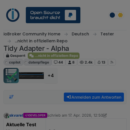
Weiter zum Inhalt
ioBroker Community Home
Deutsch
Tester
...nicht in offiziellem Repo
Tidy Adapter - Alpha
Gesperrt
...nicht in offiziellem Repo
copilot
datenpflege
44
8
2.4k
13
+4
Anmelden zum Antworten
skvarel
schrieb am
17. Apr. 2026, 12:50
DEVELOPER
zuletzt editiert von skvarel
Online
Aktuelle Test