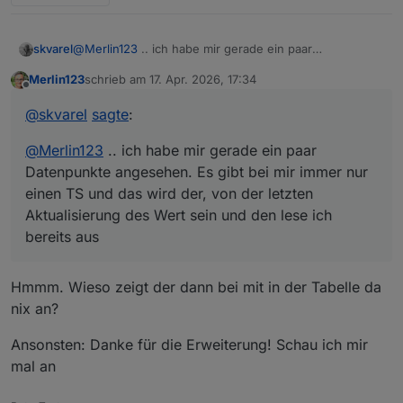
skvarel
@
Merlin123
.. ich habe mir gerade ein paar
Datenpunkte angesehen. Es gibt bei mir immer nur
Merlin123
schrieb am
17. Apr. 2026, 17:34
einen TS und das wird der, von der letzten
zuletzt editiert von
Offline
Aktualisierung des Wert sein und den lese ich bereits
@
skvarel
sagte
:
aus
@
Merlin123
.. ich habe mir gerade ein paar
Datenpunkte angesehen. Es gibt bei mir immer nur
einen TS und das wird der, von der letzten
Aktualisierung des Wert sein und den lese ich
bereits aus
Hmmm. Wieso zeigt der dann bei mit in der Tabelle da
nix an?
Ansonsten: Danke für die Erweiterung! Schau ich mir
mal an