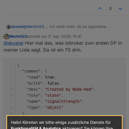
wurden.
So hab ich nicht wirklich nen Anhaltspunkt, oder?
0
skvarel
@
Merlin123
... ich weiß nicht, ob es irgendwie
gespeichert, wann ein Datenpunkt angelegt wurde. Ich
Merlin123
schrieb am
17. Apr. 2026, 15:41
lese jetzt den Timestamp vom letzten Wert aus.
zuletzt editiert von
Offline
@
skvarel
Hier mal das, was iobroker zum ersten DP in
meiner Liste sagt. Da ist ein TS drin.
{
"common"
:
{
"read"
:
true
,
"write"
:
false
,
"desc"
:
"Created by Node-Red"
,
"role"
:
"state"
,
"name"
:
"signalStrength"
,
"type"
:
"object"
}
,
"native"
:
{
}
,
Hallo! Könnten wir bitte einige zusätzliche Dienste für
"type"
:
"state"
,
Funktionalität & Analytics
aktivieren? Sie können Ihre