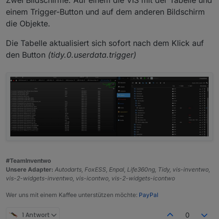
einem Trigger-Button und auf dem anderen Bildschirm
die Objekte.
Die Tabelle aktualisiert sich sofort nach dem Klick auf
den Button
(tidy.0.userdata.trigger)
#TeamInventwo
Unsere Adapter:
Autodarts, FoxESS, Enpal, Life360ng, Tidy, vis-inventwo,
vis-2-widgets-inventwo, vis-icontwo, vis-2-widgets-icontwo
Wer uns mit einem Kaffee unterstützen möchte:
PayPal
1 Antwort
0