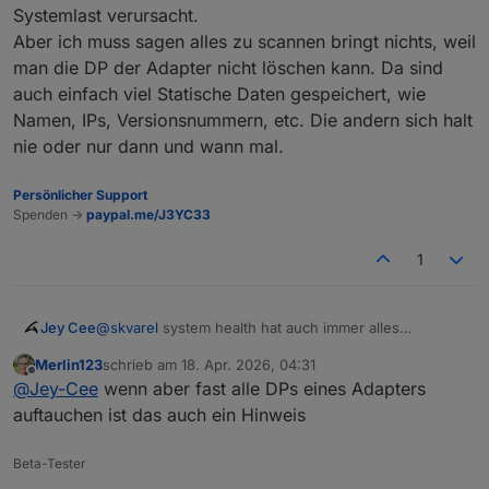
Systemlast verursacht.
Aber ich muss sagen alles zu scannen bringt nichts, weil
man die DP der Adapter nicht löschen kann. Da sind
auch einfach viel Statische Daten gespeichert, wie
Namen, IPs, Versionsnummern, etc. Die andern sich halt
nie oder nur dann und wann mal.
Persönlicher Support
Spenden ->
paypal.me/J3YC33
1
Jey Cee
@
skvarel
system health hat auch immer alles
gescannt, das hat keine Spürbaren Auswirkungen bei
Merlin123
schrieb am
18. Apr. 2026, 04:31
der Systemlast verursacht.
zuletzt editiert von
Offline
@
Jey-Cee
wenn aber fast alle DPs eines Adapters
Aber ich muss sagen alles zu scannen bringt nichts,
weil man die DP der Adapter nicht löschen kann. Da
auftauchen ist das auch ein Hinweis
sind auch einfach viel Statische Daten gespeichert,
wie Namen, IPs, Versionsnummern, etc. Die andern
Beta-Tester
sich halt nie oder nur dann und wann mal.