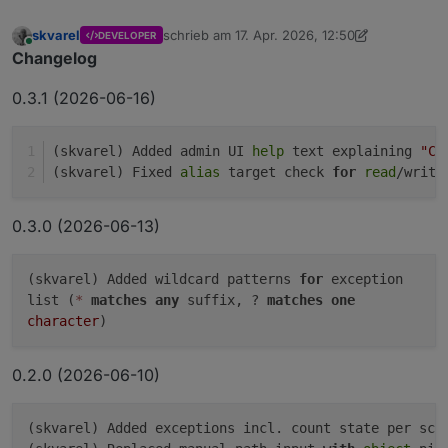
skvarel
schrieb am
17. Apr. 2026, 12:50
DEVELOPER
zuletzt editiert von skvarel
Online
Changelog
0.3.1 (2026-06-16)
(skvarel) Added admin UI 
help
 text explaining 
"Ch
(skvarel) Fixed 
alias
 target check 
for
read
/write
0.3.0 (2026-06-13)
(skvarel) Added wildcard patterns
for
exception
list (
*
matches
any
suffix, ?
matches
one
character
)
0.2.0 (2026-06-10)
(skvarel) Added exceptions incl. 
count state per sca