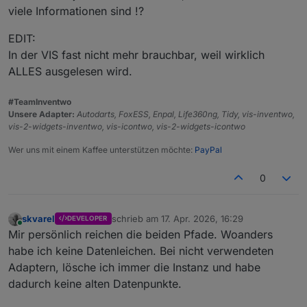
viele Informationen sind !?
EDIT:
In der VIS fast nicht mehr brauchbar, weil wirklich
ALLES ausgelesen wird.
#TeamInventwo
Unsere Adapter:
Autodarts, FoxESS, Enpal, Life360ng, Tidy, vis-inventwo,
vis-2-widgets-inventwo, vis-icontwo, vis-2-widgets-icontwo
Wer uns mit einem Kaffee unterstützen möchte:
PayPal
0
skvarel
schrieb am
17. Apr. 2026, 16:29
DEVELOPER
zuletzt editiert von
Online
Mir persönlich reichen die beiden Pfade. Woanders
habe ich keine Datenleichen. Bei nicht verwendeten
Adaptern, lösche ich immer die Instanz und habe
dadurch keine alten Datenpunkte.