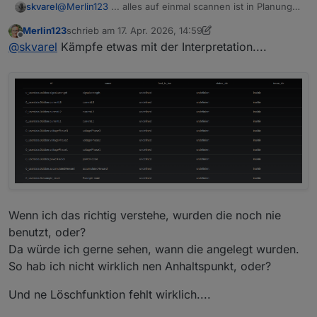
skvarel
@
Merlin123
... alles auf einmal scannen ist in Planung.
Zur Zeit muss man in der Config den Pfade eingeben.
Merlin123
schrieb am
17. Apr. 2026, 14:59
zuletzt editiert von Merlin123
Offline
@
skvarel
Kämpfe etwas mit der Interpretation....
Wenn ich das richtig verstehe, wurden die noch nie
benutzt, oder?
Da würde ich gerne sehen, wann die angelegt wurden.
So hab ich nicht wirklich nen Anhaltspunkt, oder?
Und ne Löschfunktion fehlt wirklich....