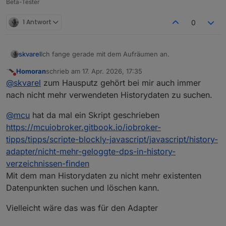
Beta-Tester
1 Antwort
0
Ich fange gerade mit dem Aufräumen an.
skvarel
Homoran
schrieb am
17. Apr. 2026, 17:35
Zwei Bildschirme. Auf einem die VIS mit der Tabelle
zuletzt editiert von
Nicht stören
@
skvarel
zum Hausputz gehört bei mir auch immer
und einem Trigger-Button und auf dem anderen
Bildschirm die Objekte.
Die Tabelle aktualisiert sich sofort nach dem Klick auf
nach nicht mehr verwendeten Historydaten zu suchen.
den Button
(tidy.0.userdata.trigger)
@
mcu
hat da mal ein Skript geschrieben
https://mcuiobroker.gitbook.io/iobroker-
tipps/tipps/scripte-blockly-javascript/javascript/history-
adapter/nicht-mehr-geloggte-dps-in-history-
verzeichnissen-finden
Mit dem man Historydaten zu nicht mehr existenten
Datenpunkten suchen und löschen kann.
Vielleicht wäre das was für den Adapter