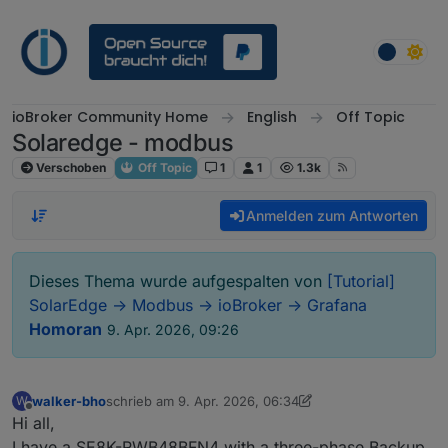
Weiter zum Inhalt
ioBroker Community Home
English
Off Topic
Solaredge - modbus
Verschoben
Off Topic
1
1
1.3k
Anmelden zum Antworten
Dieses Thema wurde aufgespalten von
[Tutorial]
SolarEdge -> Modbus -> ioBroker -> Grafana
Homoran
9. Apr. 2026, 09:26
walker-bho
schrieb am
9. Apr. 2026, 06:34
W
zuletzt editiert von Homoran
4. Sept. 2026, 11:27
Offline
Hi all,
I have a SE8K-RWB48BFN4 with a three-phase Backup