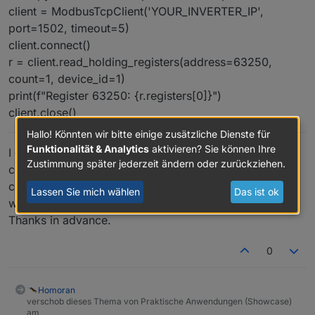
client = ModbusTcpClient('YOUR_INVERTER_IP',
port=1502, timeout=5)
client.connect()
r = client.read_holding_registers(address=63250,
count=1, device_id=1)
print(f"Register 63250: {r.registers[0]}")
client.close()
Hallo! Könnten wir bitte einige zusätzliche Dienste für
Funktionalität & Analytics
aktivieren? Sie können Ihre
I expect the value should be 1 on a correctly
Zustimmung später jederzeit ändern oder zurückziehen.
commissioned system, but I would appreciate
confirmation from someone whose backup is actually
Lassen Sie mich wählen
Das ist ok
working.
Thanks in advance.
0
Homoran
verschob dieses Thema von Praktische Anwendungen (Showcase)
am