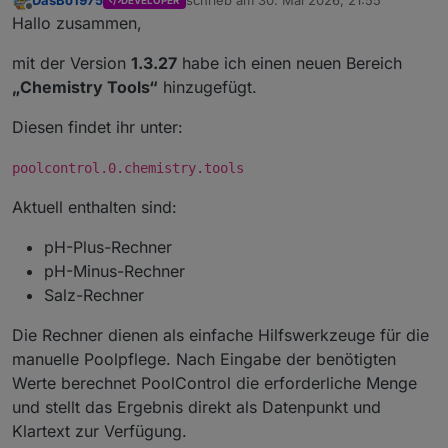
DasBo1975
schrieb am
30. Mai 2026, 21:55
DEVELOPER
zuletzt editiert von
Offline
Hallo zusammen,
mit der Version
1.3.27
habe ich einen neuen Bereich
„Chemistry Tools“
hinzugefügt.
Diesen findet ihr unter:
poolcontrol.0.chemistry.tools
Aktuell enthalten sind:
pH-Plus-Rechner
pH-Minus-Rechner
Salz-Rechner
Die Rechner dienen als einfache Hilfswerkzeuge für die
manuelle Poolpflege. Nach Eingabe der benötigten
Werte berechnet PoolControl die erforderliche Menge
und stellt das Ergebnis direkt als Datenpunkt und
Klartext zur Verfügung.