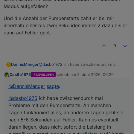
Modus aufgefallen?
Und die Anzahl der Pumpenstarts zählt er bei mir
innerhalb einer bis zwei Sekunden immer 2 dazu bis er
dann auf Fehler geht.
0
@
dasbo1975
ich habe zwischendurch mal
DennisMenger
D
Probleme mit den Pumpenstarts. An manchen
DasBo1975
schrieb am
3. Juni 2026, 06:20
DEVELOPER
Tagen funktioniert alles, an anderen Tagen geht
Und die Anzahl der Pumpenstarts zählt er bei
zuletzt editiert von
Offline
sie nach 5-6 Sekunden auf Fehler. Kann es
mir innerhalb einer bis zwei Sekunden immer 2
@
DennisMenger
sagte
:
eventuell daran liegen, dass nicht sofort die
dazu bis er dann auf Fehler geht.
Leistung in pump/live/current_power_w
@
dasbo1975
ich habe zwischendurch mal
aktualisiert wird? Nach welchem Zeitraum wird
auf Fehler geprüft? Ist mit sowohl im Zeit-
Probleme mit den Pumpenstarts. An manchen
Modus als auch im Automatik-Modus
Tagen funktioniert alles, an anderen Tagen geht sie
aufgefallen?
nach 5-6 Sekunden auf Fehler. Kann es eventuell
daran liegen, dass nicht sofort die Leistung in
pump/live/current_power_w aktualisiert wird? Nach