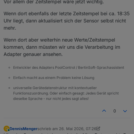
Vor allem der Zeitstempel wäre jetzt wichtig.
Wenn dort ebenfalls der letzte Zeitstempel bei ca. 18:35
Uhr liegt, dann aktualisiert sich der Sensor selbst nicht
mehr.
Wenn dort aber weiterhin neue Werte/Zeitstempel
kommen, dann müssten wir uns die Verarbeitung im
Adapter genauer ansehen.
Entwickler des Adapters PoolControl / BertinSoft-Sprachassistent
Einfach macht aus einem Problem keine Lösung
universelle Gerätedatenstruktur mit kontextueller
Funktionszuordnung. Oder einfach gesagt: Jedes Gerät spricht
dieselbe Sprache - nur nicht jedes sagt alles!
0
DennisMenger
schrieb am
26. Mai 2026, 07:26
D
zuletzt editiert von DennisMenger
Online