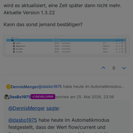
wird es aktualisiert, eine Zeit später dann nicht mehr.
Aktuelle Version 1.3.22
Kann das sonst jemand bestätigen?
0
@
dasbo1975
habe heute im Automatikmodus
DennisMenger
D
festgestellt, dass der Wert flow/current und
DasBo1975
schrieb am
25. Mai 2026, 23:06
DEVELOPER
flow/delta-per-hour nicht aktualisiert wird. Nur
Kann das sonst jemand bestätigen?
zuletzt editiert von
Offline
wenn ich in der Instanz einmal einen anderen
@
DennisMenger
sagte
:
Sensor auswähle, dann wird es aktualisiert,
eine Zeit später dann nicht mehr. Aktuelle
@
dasbo1975
habe heute im Automatikmodus
Version 1.3.22
festgestellt, dass der Wert flow/current und