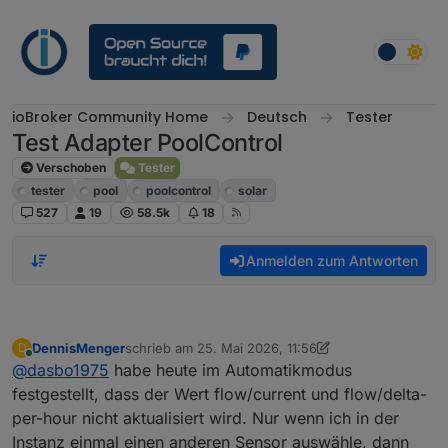
Weiter zum Inhalt
ioBroker Community Home
Deutsch
Tester
Test Adapter PoolControl
Verschoben
Tester
tester
pool
poolcontrol
solar
527
19
58.5k
18
Anmelden zum Antworten
DennisMenger
schrieb am
25. Mai 2026, 11:56
D
zuletzt editiert von DennisMenger
Online
@
dasbo1975
habe heute im Automatikmodus
festgestellt, dass der Wert flow/current und flow/delta-
per-hour nicht aktualisiert wird. Nur wenn ich in der
Instanz einmal einen anderen Sensor auswähle, dann