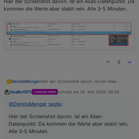
Hier der Screenshot davon. Ist ein Alias-Datenpunkt. Da
kommen die Werte aber stabil rein. Alle 3-5 Minuten.
0
Hier der Screenshot davon. Ist ein Alias-
DennisMenger
D
Datenpunkt. Da kommen die Werte aber stabil
DasBo1975
schrieb am
26. Mai 2026, 08:08
DEVELOPER
rein. Alle 3-5 Minuten.
zuletzt editiert von
Offline
@
DennisMenger
sagte
:
Hier der Screenshot davon. Ist ein Alias-
Datenpunkt. Da kommen die Werte aber stabil rein.
Alle 3-5 Minuten.