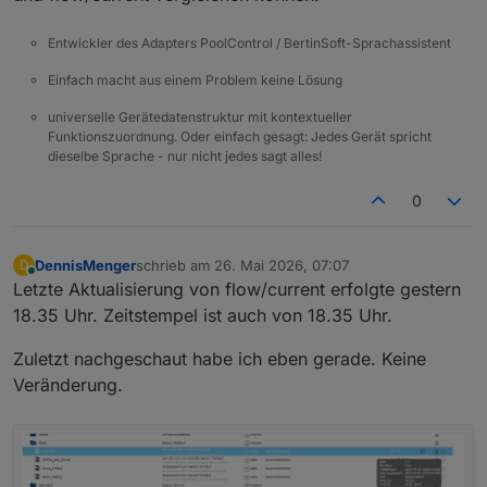
Entwickler des Adapters PoolControl / BertinSoft-Sprachassistent
Einfach macht aus einem Problem keine Lösung
universelle Gerätedatenstruktur mit kontextueller
Funktionszuordnung. Oder einfach gesagt: Jedes Gerät spricht
dieselbe Sprache - nur nicht jedes sagt alles!
0
DennisMenger
schrieb am
26. Mai 2026, 07:07
D
zuletzt editiert von
Online
Letzte Aktualisierung von flow/current erfolgte gestern
18.35 Uhr. Zeitstempel ist auch von 18.35 Uhr.
Zuletzt nachgeschaut habe ich eben gerade. Keine
Veränderung.