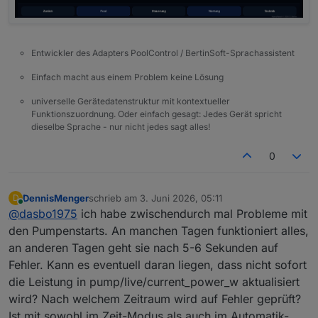
Entwickler des Adapters PoolControl / BertinSoft-Sprachassistent
Einfach macht aus einem Problem keine Lösung
universelle Gerätedatenstruktur mit kontextueller
Funktionszuordnung. Oder einfach gesagt: Jedes Gerät spricht
dieselbe Sprache - nur nicht jedes sagt alles!
0
DennisMenger
schrieb am
3. Juni 2026, 05:11
D
zuletzt editiert von
Online
@
dasbo1975
ich habe zwischendurch mal Probleme mit
den Pumpenstarts. An manchen Tagen funktioniert alles,
an anderen Tagen geht sie nach 5-6 Sekunden auf
Fehler. Kann es eventuell daran liegen, dass nicht sofort
die Leistung in pump/live/current_power_w aktualisiert
wird? Nach welchem Zeitraum wird auf Fehler geprüft?
Ist mit sowohl im Zeit-Modus als auch im Automatik-