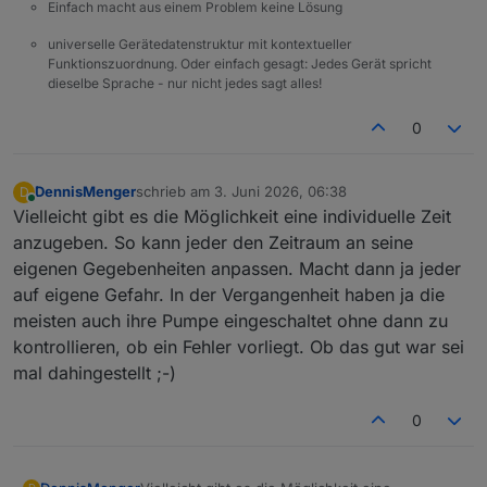
Einfach macht aus einem Problem keine Lösung
universelle Gerätedatenstruktur mit kontextueller
Funktionszuordnung. Oder einfach gesagt: Jedes Gerät spricht
dieselbe Sprache - nur nicht jedes sagt alles!
0
DennisMenger
schrieb am
3. Juni 2026, 06:38
D
zuletzt editiert von
Online
Vielleicht gibt es die Möglichkeit eine individuelle Zeit
anzugeben. So kann jeder den Zeitraum an seine
eigenen Gegebenheiten anpassen. Macht dann ja jeder
auf eigene Gefahr. In der Vergangenheit haben ja die
meisten auch ihre Pumpe eingeschaltet ohne dann zu
kontrollieren, ob ein Fehler vorliegt. Ob das gut war sei
mal dahingestellt ;-)
0