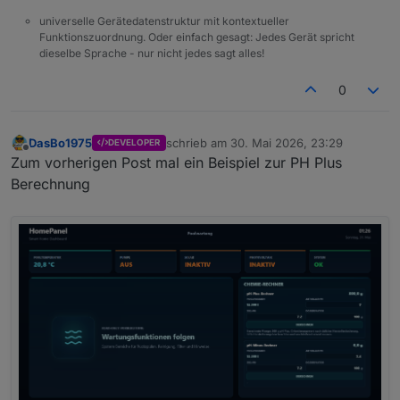
universelle Gerätedatenstruktur mit kontextueller
Funktionszuordnung. Oder einfach gesagt: Jedes Gerät spricht
dieselbe Sprache - nur nicht jedes sagt alles!
0
DasBo1975
schrieb am
30. Mai 2026, 23:29
DEVELOPER
zuletzt editiert von
Offline
Zum vorherigen Post mal ein Beispiel zur PH Plus
Berechnung