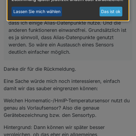
@
DennisMenger
sagte
:
dass Alias-Datenpunkte genutzt werden. So
wäre ein Austausch eines Sensors deutlich
Lassen Sie mich wählen
Das ist ok
Das scheint zu funktionieren. Was mich wundert ist,
einfacher möglich.
dass ich einige Alias-Datenpunkte nutze. Und die
anderen funktioneren einwandfrei. Grundsätzlich ist
es ja sinnvoll, dass Alias-Datenpunkte genutzt
werden. So wäre ein Austausch eines Sensors
deutlich einfacher möglich.
Danke dir für die Rückmeldung.
Eine Sache würde mich noch interessieren, einfach
damit wir das sauber eingrenzen können:
Welchen Homematic-/HmIP-Temperatursensor nutzt du
genau als Vorlaufsensor? Also die genaue
Gerätebezeichnung bzw. den Sensortyp.
Hintergrund: Dann können wir später besser
vergleichen, ob das eher ein allgemeines