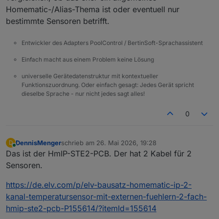
Homematic-/Alias-Thema ist oder eventuell nur
bestimmte Sensoren betrifft.
Entwickler des Adapters PoolControl / BertinSoft-Sprachassistent
Einfach macht aus einem Problem keine Lösung
universelle Gerätedatenstruktur mit kontextueller
Funktionszuordnung. Oder einfach gesagt: Jedes Gerät spricht
dieselbe Sprache - nur nicht jedes sagt alles!
0
DennisMenger
schrieb am
26. Mai 2026, 19:28
D
zuletzt editiert von
Online
Das ist der HmIP-STE2-PCB. Der hat 2 Kabel für 2
Sensoren.
https://de.elv.com/p/elv-bausatz-homematic-ip-2-
kanal-temperatursensor-mit-externen-fuehlern-2-fach-
hmip-ste2-pcb-P155614/?itemId=155614