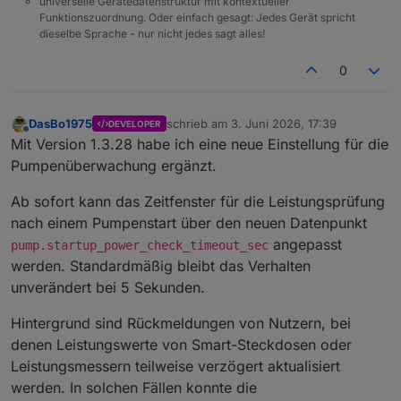
universelle Gerätedatenstruktur mit kontextueller
Funktionszuordnung. Oder einfach gesagt: Jedes Gerät spricht
dieselbe Sprache - nur nicht jedes sagt alles!
0
DasBo1975
schrieb am
3. Juni 2026, 17:39
DEVELOPER
zuletzt editiert von
Offline
Mit Version 1.3.28 habe ich eine neue Einstellung für die
Pumpenüberwachung ergänzt.
Ab sofort kann das Zeitfenster für die Leistungsprüfung
nach einem Pumpenstart über den neuen Datenpunkt
angepasst
pump.startup_power_check_timeout_sec
werden. Standardmäßig bleibt das Verhalten
unverändert bei 5 Sekunden.
Hintergrund sind Rückmeldungen von Nutzern, bei
denen Leistungswerte von Smart-Steckdosen oder
Leistungsmessern teilweise verzögert aktualisiert
werden. In solchen Fällen konnte die