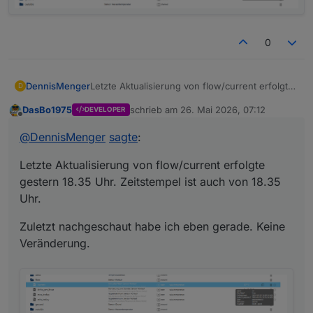
0
Letzte Aktualisierung von flow/current erfolgte
DennisMenger
D
gestern 18.35 Uhr. Zeitstempel ist auch von
DasBo1975
schrieb am
26. Mai 2026, 07:12
DEVELOPER
18.35 Uhr.
Zuletzt nachgeschaut habe ich eben gerade.
zuletzt editiert von
Offline
Keine Veränderung.
@
DennisMenger
sagte
:
Letzte Aktualisierung von flow/current erfolgte
gestern 18.35 Uhr. Zeitstempel ist auch von 18.35
Uhr.
Zuletzt nachgeschaut habe ich eben gerade. Keine
Veränderung.