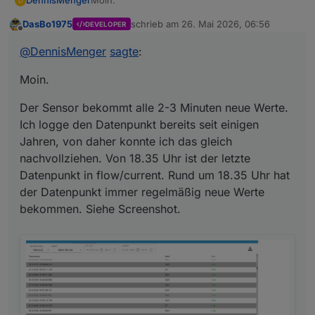
DennisMenger
D
DasBo1975
schrieb am
26. Mai 2026, 06:56
DEVELOPER
Der Sensor bekommt alle 2-3 Minuten neue
zuletzt editiert von
Offline
Werte. Ich logge den Datenpunkt bereits seit
@
DennisMenger
sagte
:
einigen Jahren, von daher konnte ich das
gleich nachvollziehen. Von 18.35 Uhr ist der
Moin.
letzte Datenpunkt in flow/current. Rund um
18.35 Uhr hat der Datenpunkt immer regelmäßig
Der Sensor bekommt alle 2-3 Minuten neue Werte.
neue Werte bekommen. Siehe Screenshot.
Ich logge den Datenpunkt bereits seit einigen
Jahren, von daher konnte ich das gleich
nachvollziehen. Von 18.35 Uhr ist der letzte
Datenpunkt in flow/current. Rund um 18.35 Uhr hat
der Datenpunkt immer regelmäßig neue Werte
bekommen. Siehe Screenshot.