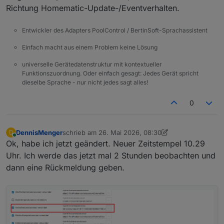
Richtung Homematic-Update-/Eventverhalten.
Entwickler des Adapters PoolControl / BertinSoft-Sprachassistent
Einfach macht aus einem Problem keine Lösung
universelle Gerätedatenstruktur mit kontextueller
Funktionszuordnung. Oder einfach gesagt: Jedes Gerät spricht
dieselbe Sprache - nur nicht jedes sagt alles!
0
DennisMenger
schrieb am
26. Mai 2026, 08:30
D
zuletzt editiert von DennisMenger
Online
Ok, habe ich jetzt geändert. Neuer Zeitstempel 10.29
Uhr. Ich werde das jetzt mal 2 Stunden beobachten und
dann eine Rückmeldung geben.