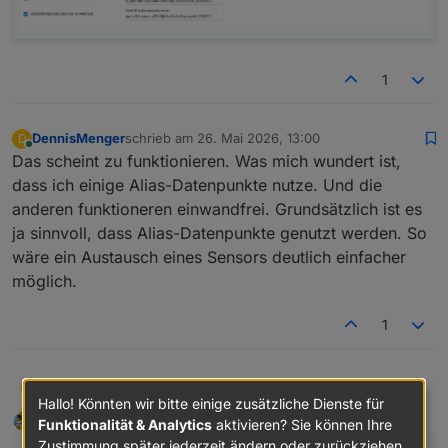
1
DennisMenger
schrieb am
26. Mai 2026, 13:00
D
zuletzt editiert von
Online
Das scheint zu funktionieren. Was mich wundert ist,
dass ich einige Alias-Datenpunkte nutze. Und die
anderen funktioneren einwandfrei. Grundsätzlich ist es
ja sinnvoll, dass Alias-Datenpunkte genutzt werden. So
wäre ein Austausch eines Sensors deutlich einfacher
möglich.
1
DennisMenger
Das scheint zu funktionieren. Was mich
D
Hallo! Könnten wir bitte einige zusätzliche Dienste für
wundert ist, dass ich einige Alias-Datenpunkte
DasBo1975
schrieb am
26. Mai 2026, 13:21
DEVELOPER
Funktionalität & Analytics
aktivieren? Sie können Ihre
nutze. Und die anderen funktioneren
zuletzt editiert von
Offline
einwandfrei. Grundsätzlich ist es ja sinnvoll,
Zustimmung später jederzeit ändern oder zurückziehen.