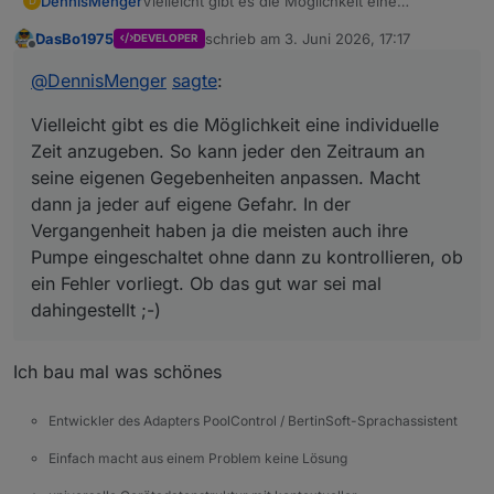
DennisMenger
Vielleicht gibt es die Möglichkeit eine
D
individuelle Zeit anzugeben. So kann jeder den
DasBo1975
schrieb am
3. Juni 2026, 17:17
DEVELOPER
Zeitraum an seine eigenen Gegebenheiten
zuletzt editiert von
Offline
anpassen. Macht dann ja jeder auf eigene
@
DennisMenger
sagte
:
Gefahr. In der Vergangenheit haben ja die
meisten auch ihre Pumpe eingeschaltet ohne
Vielleicht gibt es die Möglichkeit eine individuelle
dann zu kontrollieren, ob ein Fehler vorliegt. Ob
das gut war sei mal dahingestellt ;-)
Zeit anzugeben. So kann jeder den Zeitraum an
seine eigenen Gegebenheiten anpassen. Macht
dann ja jeder auf eigene Gefahr. In der
Vergangenheit haben ja die meisten auch ihre
Pumpe eingeschaltet ohne dann zu kontrollieren, ob
ein Fehler vorliegt. Ob das gut war sei mal
dahingestellt ;-)
Ich bau mal was schönes
Entwickler des Adapters PoolControl / BertinSoft-Sprachassistent
Einfach macht aus einem Problem keine Lösung