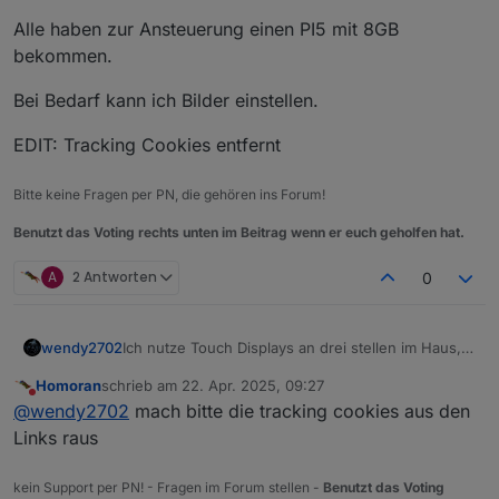
Alle haben zur Ansteuerung einen PI5 mit 8GB
bekommen.
Bei Bedarf kann ich Bilder einstellen.
EDIT: Tracking Cookies entfernt
Bitte keine Fragen per PN, die gehören ins Forum!
Benutzt das Voting rechts unten im Beitrag wenn er euch geholfen hat.
A
2 Antworten
0
Ich nutze Touch Displays an drei stellen im Haus,
wendy2702
drei verschiedene wegen der Größe und des zur
Homoran
schrieb am
22. Apr. 2025, 09:27
verfügung stehenden Platzes. Alle drei gleiche
https://www.amazon.de/dp/B0CS37PCDS
zuletzt editiert von
Nicht stören
@
wendy2702
mach bitte die tracking cookies aus den
Auflösung FHD
https://www.amazon.de/dp/B0CMQBLYJQ
Links raus
https://www.amazon.de/dp/B0C4T37W37
kein Support per PN! - Fragen im Forum stellen -
Benutzt das Voting