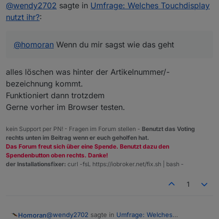
Nicht stören
@
wendy2702
sagte in
Umfrage: Welches Touchdisplay
nutzt ihr?
:
@
homoran
Wenn du mir sagst wie das geht
alles löschen was hinter der Artikelnummer/-
bezeichnung kommt.
Funktioniert dann trotzdem
Gerne vorher im Browser testen.
kein Support per PN! - Fragen im Forum stellen -
Benutzt das Voting
rechts unten im Beitrag wenn er euch geholfen hat.
Das Forum freut sich über eine Spende. Benutzt dazu den
Spendenbutton oben rechts. Danke!
der Installationsfixer:
curl -fsL https://iobroker.net/fix.sh | bash -
1
@
wendy2702
sagte in
Umfrage: Welches
Homoran