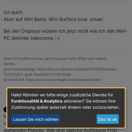
Vorhaben etwas genauer zu beschreiben. Es hilft
Touch-Displays.
Dir ja sonst nicht weiter, wenn hier noch ein
ich auch.
Dutzend Tablet-Lösungen (ob nun mit oder ohne
Aber auf Win Basis: Win-Surface bzw. chuwi
Foto) vorgestellt werden.
Bei den Displays wüsste ich jetzt nicht wie ich den Mini-
PC dahinter bekomme ;-)
Wenn ich helfen konnte, dann Daumen hoch (Pfeil nach oben)!
Danke.
gute Forenbeiträge: https://forum.iobroker.net/topic/51555/hinweise-
f%C3%BCr-gute-forenbeitr%C3%A4ge
ScreenToGif :https://www.screentogif.com/downloads.html
0
Hallo! Könnten wir bitte einige zusätzliche Dienste für
Funktionalität & Analytics
aktivieren? Sie können Ihre
Zustimmung später jederzeit ändern oder zurückziehen.
wendy2702
schrieb am
22. Apr. 2025, 09:26
zuletzt editiert von wendy2702
Online
Ich nutze Touch Displays an drei stellen im Haus, drei
Lassen Sie mich wählen
Das ist ok
verschiedene wegen der Größe und des zur verfügung
stehenden Platzes. Alle drei gleiche Auflösung FHD