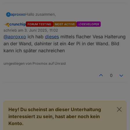
Hallo zusammen,
aproxxo
A
crunchip
FORUM TESTING
MOST ACTIVE
DEVELOPER
ich recherchiere seit längerem welchen Touchdisplay
Abwesend
schrieb am
3. Juni 2025, 11:02
ich für meine Visualisierung nutzen möchte. Die
zuletzt editiert von
@
aproxxo
ich hab
dieses
mittels flacher Vesa Halterung
Suche ergab leider keine vernünftige Übersicht,
Wünschenswert wäre, wenn jeder mal ein Bild von
welche zu empfehlen sind.
seinem Display und den Typ hier hochlädt. Um ein
an der Wand, dahinter ist ein 4er Pi in der Wand. Bild
besseren Vergleich zu starten.
Für mich wären folgende Punkte wichtig:
kann ich später nachreichen
Befestigung
umgestiegen von Proxmox auf Unraid
Ich stelle mal zwei Links ein. Die aktuell für mich in
Betrachtungswinkel
Frage kommen.
Auflösung und Größe
0
Farbwiedergabe
https://www.amazon.de/gp/product/B0DJX5GDH4/ref
=ewc_pr_img_1?smid=AZ289HIJYEGIK&psc=1
https://www.berrybase.de/waveshare-14-zoll-touch-
display-2k-2160x1440-hdmi-type-c-dp-optical-
bonding-1780-blickwinkel
Hey! Du scheinst an dieser Unterhaltung
interessiert zu sein, hast aber noch kein
Konto.