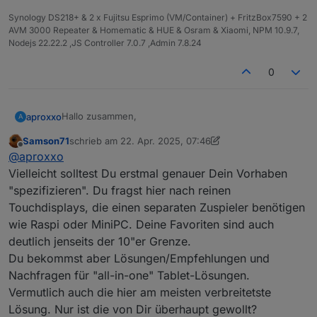
Synology DS218+ & 2 x Fujitsu Esprimo (VM/Container) + FritzBox7590 + 2
AVM 3000 Repeater & Homematic & HUE & Osram & Xiaomi, NPM 10.9.7,
Nodejs 22.22.2 ,JS Controller 7.0.7 ,Admin 7.8.24
0
Hallo zusammen,
aproxxo
A
Samson71
schrieb am
22. Apr. 2025, 07:46
ich recherchiere seit längerem welchen Touchdisplay
zuletzt editiert von Samson71
Offline
@
aproxxo
ich für meine Visualisierung nutzen möchte. Die
Suche ergab leider keine vernünftige Übersicht,
Wünschenswert wäre, wenn jeder mal ein Bild von
Vielleicht solltest Du erstmal genauer Dein Vorhaben
welche zu empfehlen sind.
seinem Display und den Typ hier hochlädt. Um ein
"spezifizieren". Du fragst hier nach reinen
besseren Vergleich zu starten.
Für mich wären folgende Punkte wichtig:
Touchdisplays, die einen separaten Zuspieler benötigen
wie Raspi oder MiniPC. Deine Favoriten sind auch
Befestigung
Ich stelle mal zwei Links ein. Die aktuell für mich in
Betrachtungswinkel
deutlich jenseits der 10"er Grenze.
Frage kommen.
Auflösung und Größe
Du bekommst aber Lösungen/Empfehlungen und
Farbwiedergabe
https://www.amazon.de/gp/product/B0DJX5GDH4/ref
Nachfragen für "all-in-one" Tablet-Lösungen.
=ewc_pr_img_1?smid=AZ289HIJYEGIK&psc=1
Vermutlich auch die hier am meisten verbreitetste
https://www.berrybase.de/waveshare-14-zoll-touch-
display-2k-2160x1440-hdmi-type-c-dp-optical-
Lösung. Nur ist die von Dir überhaupt gewollt?