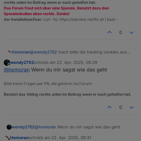
rechts unten im Beitrag wenn er euch geholfen hat.
Dann dazu je nach Display diese Winkel damit das
Das Forum freut sich über eine Spende. Benutzt dazu den
Kabel von hinten unsichtbar bleiben kann
Spendenbutton oben rechts. Danke!
https://www.amazon.de/dp/B0C9DQ3Z8S
der Installationsfixer:
curl -fsL https://iobroker.net/fix.sh | bash -
https://www.amazon.de/Abgewinkelter-Adapter-
0
Seminer-Datenübertragungsanschluss-
Kompatibel-U-Form-180-Grad/dp/B09KG463G7
Als Halterung habe ich ausschließlich diese im
Einsatz wegen Stabilität
Homoran
@
wendy2702
mach bitte die tracking cookies aus
https://www.amazon.de/deleyCON-Universal-
den Links raus
Monitor-Wandhalterung-Wandabstand-
wendy2702
schrieb am
22. Apr. 2025, 09:29
zuletzt editiert von
Schwarz/dp/B01LXKBZ5F
Alle haben zur Ansteuerung einen PI5 mit 8GB
Online
@
homoran
Wenn du mir sagst wie das geht
bekommen.
Bei Bedarf kann ich Bilder einstellen.
Bitte keine Fragen per PN, die gehören ins Forum!
EDIT: Tracking Cookies entfernt
Benutzt das Voting rechts unten im Beitrag wenn er euch geholfen hat.
0
wendy2702
@
homoran
Wenn du mir sagst wie das geht
Homoran
schrieb am
22. Apr. 2025, 09:31
zuletzt editiert von