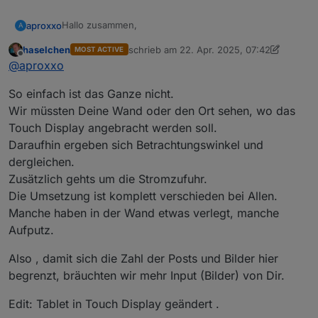
display-2k-2160x1440-hdmi-type-c-dp-optical-
bonding-1780-blickwinkel
Hallo zusammen,
aproxxo
A
haselchen
schrieb am
22. Apr. 2025, 07:42
MOST ACTIVE
ich recherchiere seit längerem welchen Touchdisplay
zuletzt editiert von haselchen
Offline
@
aproxxo
ich für meine Visualisierung nutzen möchte. Die
Suche ergab leider keine vernünftige Übersicht,
Wünschenswert wäre, wenn jeder mal ein Bild von
So einfach ist das Ganze nicht.
welche zu empfehlen sind.
seinem Display und den Typ hier hochlädt. Um ein
besseren Vergleich zu starten.
Für mich wären folgende Punkte wichtig:
Wir müssten Deine Wand oder den Ort sehen, wo das
Touch Display angebracht werden soll.
Befestigung
Daraufhin ergeben sich Betrachtungswinkel und
Ich stelle mal zwei Links ein. Die aktuell für mich in
Betrachtungswinkel
dergleichen.
Frage kommen.
Auflösung und Größe
Farbwiedergabe
https://www.amazon.de/gp/product/B0DJX5GDH4/ref
Zusätzlich gehts um die Stromzufuhr.
=ewc_pr_img_1?smid=AZ289HIJYEGIK&psc=1
Die Umsetzung ist komplett verschieden bei Allen.
https://www.berrybase.de/waveshare-14-zoll-touch-
Manche haben in der Wand etwas verlegt, manche
display-2k-2160x1440-hdmi-type-c-dp-optical-
Aufputz.
bonding-1780-blickwinkel
Also , damit sich die Zahl der Posts und Bilder hier
begrenzt, bräuchten wir mehr Input (Bilder) von Dir.
Edit: Tablet in Touch Display geändert .