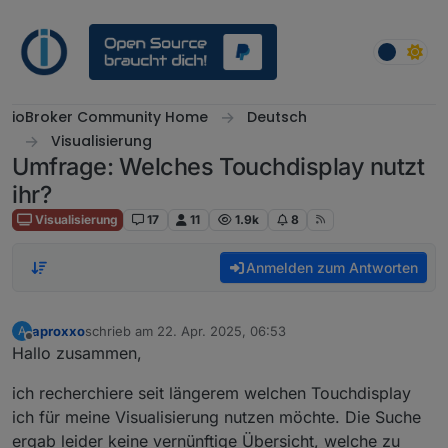
Weiter zum Inhalt
ioBroker Community Home
Deutsch
Visualisierung
Umfrage: Welches Touchdisplay nutzt
ihr?
Visualisierung
17
11
1.9k
8
Anmelden zum Antworten
aproxxo
schrieb am
22. Apr. 2025, 06:53
A
zuletzt editiert von
Offline
Hallo zusammen,
ich recherchiere seit längerem welchen Touchdisplay
ich für meine Visualisierung nutzen möchte. Die Suche
ergab leider keine vernünftige Übersicht, welche zu