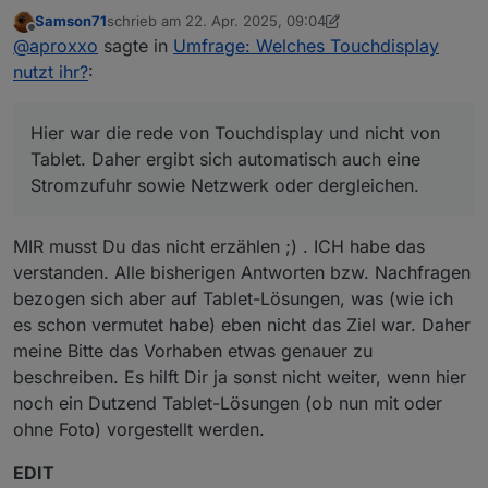
nutzt ihr?
:
Samson71
schrieb am
22. Apr. 2025, 09:04
zuletzt editiert von Samson71
Offline
Vielleicht solltest Du erstmal genauer Dein
@
aproxxo
sagte in
Umfrage: Welches Touchdisplay
Vorhaben "spezifizieren". Du fragst hier nach
nutzt ihr?
:
Hier war die rede von Touchdisplay und nicht von
reinen Touchdisplays, die einen separaten
Tablet. Daher ergibt sich automatisch auch eine
Zuspieler benötigen wie Raspi oder MiniPC.
Stromzufuhr sowie Netzwerk oder dergleichen.
Wandmontage, Aufputz oder mit Einbaurahmen
Deine Favoriten sind auch deutlich jenseits der
Hier war die rede von Touchdisplay und nicht von
Mein Aufbau wird so,
Leitungen, Unterputz
10"er Grenze.
Tablet. Daher ergibt sich automatisch auch eine
Betrachtungswinkel, möglichst groß (meistens
Du bekommst aber Lösungen/Empfehlungen und
Stromzufuhr sowie Netzwerk oder dergleichen.
178 Grad)
Nachfragen für "all-in-one" Tablet-Lösungen.
Vermutlich auch die hier am meisten verbreitetste
Lösung. Nur ist die von Dir überhaupt gewollt?
MIR musst Du das nicht erzählen ;) . ICH habe das
verstanden. Alle bisherigen Antworten bzw. Nachfragen
bezogen sich aber auf Tablet-Lösungen, was (wie ich
es schon vermutet habe) eben nicht das Ziel war. Daher
meine Bitte das Vorhaben etwas genauer zu
beschreiben. Es hilft Dir ja sonst nicht weiter, wenn hier
noch ein Dutzend Tablet-Lösungen (ob nun mit oder
ohne Foto) vorgestellt werden.
EDIT