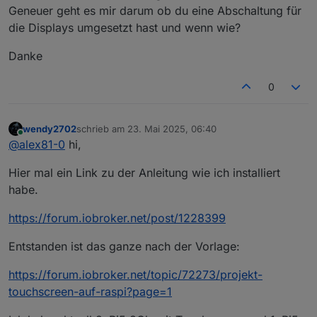
Geneuer geht es mir darum ob du eine Abschaltung für
https://www.amazon.de/dp/B0C9DQ3Z8S
die Displays umgesetzt hast und wenn wie?
https://www.amazon.de/Abgewinkelter-Adapter-
Seminer-Datenübertragungsanschluss-
Danke
Kompatibel-U-Form-180-Grad/dp/B09KG463G7
Als Halterung habe ich ausschließlich diese im
Einsatz wegen Stabilität
0
https://www.amazon.de/deleyCON-Universal-
Monitor-Wandhalterung-Wandabstand-
Schwarz/dp/B01LXKBZ5F
Alle haben zur Ansteuerung einen PI5 mit 8GB
wendy2702
schrieb am
23. Mai 2025, 06:40
bekommen.
zuletzt editiert von
Online
@
alex81-0
hi,
Bei Bedarf kann ich Bilder einstellen.
Hier mal ein Link zu der Anleitung wie ich installiert
EDIT: Tracking Cookies entfernt
habe.
https://forum.iobroker.net/post/1228399
Entstanden ist das ganze nach der Vorlage:
https://forum.iobroker.net/topic/72273/projekt-
touchscreen-auf-raspi?page=1