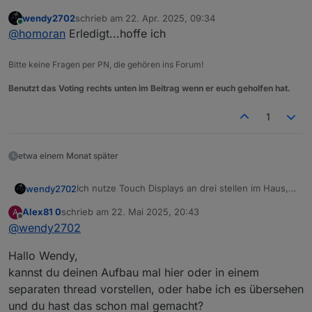
Touchdisplay nutzt ihr?
:
wendy2702
schrieb am
22. Apr. 2025, 09:34
zuletzt editiert von
Online
@
homoran
Wenn du mir sagst wie das geht
@
homoran
Erledigt...hoffe ich
Bitte keine Fragen per PN, die gehören ins Forum!
alles löschen was hinter der Artikelnummer/-
bezeichnung kommt.
Benutzt das Voting rechts unten im Beitrag wenn er euch geholfen hat.
Funktioniert dann trotzdem
Gerne vorher im Browser testen.
1
etwa einem Monat später
Ich nutze Touch Displays an drei stellen im Haus,
wendy2702
drei verschiedene wegen der Größe und des zur
Alex81 0
schrieb am
22. Mai 2025, 20:43
A
verfügung stehenden Platzes. Alle drei gleiche
https://www.amazon.de/dp/B0CS37PCDS
zuletzt editiert von
Offline
@
wendy2702
Auflösung FHD
https://www.amazon.de/dp/B0CMQBLYJQ
Hallo Wendy,
https://www.amazon.de/dp/B0C4T37W37
kannst du deinen Aufbau mal hier oder in einem
separaten thread vorstellen, oder habe ich es übersehen
Dann dazu je nach Display diese Winkel damit das
und du hast das schon mal gemacht?
Kabel von hinten unsichtbar bleiben kann