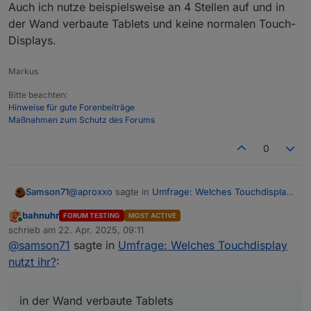
Auch ich nutze beispielsweise an 4 Stellen auf und in
der Wand verbaute Tablets und keine normalen Touch-
Displays.
Markus
Bitte beachten:
Hinweise für gute Forenbeiträge
Maßnahmen zum Schutz des Forums
0
@
aproxxo
sagte in
Umfrage: Welches Touchdisplay
Samson71
nutzt ihr?
:
bahnuhr
FORUM TESTING
MOST ACTIVE
Online
Hier war die rede von Touchdisplay und nicht
schrieb am
22. Apr. 2025, 09:11
zuletzt editiert von
von Tablet. Daher ergibt sich automatisch auch
@
samson71
sagte in
Umfrage: Welches Touchdisplay
MIR musst Du das nicht erzählen ;) . ICH habe das
eine Stromzufuhr sowie Netzwerk oder
nutzt ihr?
:
verstanden. Alle bisherigen Antworten bzw.
dergleichen.
Nachfragen bezogen sich aber auf Tablet-
EDIT
Lösungen, was (wie ich es schon vermutet habe)
Auch ich nutze beispielsweise an 4 Stellen auf und
in der Wand verbaute Tablets
eben nicht das Ziel war. Daher meine Bitte das
in der Wand verbaute Tablets und keine normalen