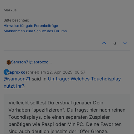
bonding-1780-blickwinkel
Markus
Bitte beachten:
Hinweise für gute Forenbeiträge
Maßnahmen zum Schutz des Forums
0
Samson71
@
aproxxo
Vielleicht solltest Du erstmal genauer Dein Vorhaben
aproxxo
schrieb am
22. Apr. 2025, 08:57
A
"spezifizieren". Du fragst hier nach reinen
zuletzt editiert von
Offline
@
samson71
said in
Umfrage: Welches Touchdisplay
Touchdisplays, die einen separaten Zuspieler
benötigen wie Raspi oder MiniPC. Deine Favoriten
nutzt ihr?
:
sind auch deutlich jenseits der 10"er Grenze.
Du bekommst aber Lösungen/Empfehlungen und
Nachfragen für "all-in-one" Tablet-Lösungen.
Vielleicht solltest Du erstmal genauer Dein
Vermutlich auch die hier am meisten verbreitetste
Vorhaben "spezifizieren". Du fragst hier nach reinen
Lösung. Nur ist die von Dir überhaupt gewollt?
Touchdisplays, die einen separaten Zuspieler
benötigen wie Raspi oder MiniPC. Deine Favoriten
sind auch deutlich jenseits der 10"er Grenze.