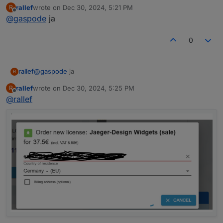
Man kann das in deinem Screenshot nicht sehen:
rallef
wrote on
Dec 30, 2024, 5:21 PM
R
Hast du auch deine ioBroker uuid eingetragen?
last edited by
Offline
@
gaspode
ja
0
rallef
@
gaspode
ja
R
rallef
wrote on
Dec 30, 2024, 5:25 PM
R
last edited by
Offline
@
rallef