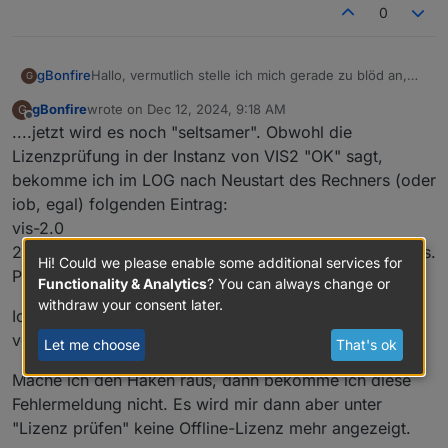
0
Hallo, vermutlich stelle ich mich gerade zu blöd an,
gBonfire
G
weil ich bisher noch keinen ähnlichen Eintrag
gBonfire
wrote on
Dec 12, 2024, 9:18 AM
G
gesehen hab, aber ich bin etwas irritiert:
Gekauft habe ich die VIS2-Offline-Lizenz.
last edited by
Offline
....jetzt wird es noch "seltsamer". Obwohl die
Vor der Bestellung hatte ich folgendes unter
Lizenzprüfung in der Instanz von VIS2 "OK" sagt,
"Lizenzen":
bekomme ich im LOG nach Neustart des Rechners (oder
Jetzt habe ich folgendes:
iob, egal) folgenden Eintrag:
vis-2.0
Was irritiert mich jetzt ?:
Dass ich jetzt zweimal iobroker.vis.offline.action <2
2024-12-12 10:10:26.568 error No license found for vis.
Hi! Could we please enable some additional services for
habe. Ich hätte jetzt erwartet, dass hier nicht "kleiner"
In der Instanz unter "Lizenz prüfen, das gleiche Bild:
Please get one on
https://iobroker.net
!
Functionality & Analytics
? You can always change or
steht, sondern sowas wie "V2", "=2", ...oder
withdraw your consent later.
ähnliches.
...das Gleiche stand schon vor meiner aktuellen
Ich habe in den Instanzeinstellungen "Lizenzmanager
Bestellung da. Im Moment sieht es für mich so aus,
verwenden" angehakt.
als wenn die Bestellung nicht notwendig gewesen
Let me choose
That's ok
PS: Die Lizenz von VIS hatte ich zuvor auf Vis2
wäre. Das ist allerdings nicht mein grösstes
konvertiert.
Mache ich den Haken raus, dann bekomme ich diese
"Problem". Ich will sicherstellen, dass (solange ich
Danke euch !!!
VIS2 nutze) diese Lizenz auch wirklich gültig ist und
Fehlermeldung nicht. Es wird mir dann aber unter
im "Notfall" dauerhaft/immer funktioniert
"Lizenz prüfen" keine Offline-Lizenz mehr angezeigt.