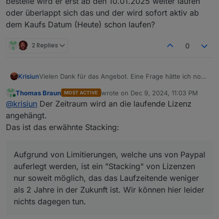
bestelle wird er erst ab den 10.01.2025 weiter laufen
oder überlappt sich das und der wird sofort aktiv ab
dem Kaufs Datum (Heute) schon laufen?
2 Replies
0
Krisiun
Vielen Dank für das Angebot. Eine Frage hätte ich noch
dazu. Ich nutze den Assistenten Account und der läuft
Thomas Braun
wrote on
Dec 9, 2024, 11:03 PM
MOST ACTIVE
noch bis zum 10.01.2025. Wenn ich heute das Angebot
last edited by
Online
@
krisiun
Der Zeitraum wird an die laufende Lizenz
bestelle wird er erst ab den 10.01.2025 weiter laufen
oder überlappt sich das und der wird sofort aktiv ab
angehängt.
dem Kaufs Datum (Heute) schon laufen?
Das ist das erwähnte Stacking:
Aufgrund von Limitierungen, welche uns von Paypal
auferlegt werden, ist ein "Stacking" von Lizenzen
nur soweit möglich, das das Laufzeitende weniger
als 2 Jahre in der Zukunft ist. Wir können hier leider
nichts dagegen tun.