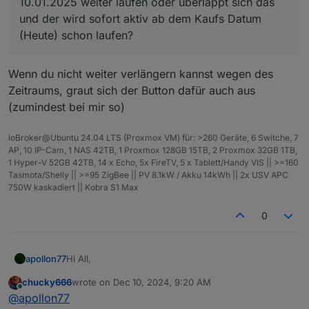
10.01.2025 weiter laufen oder überlappt sich das
und der wird sofort aktiv ab dem Kaufs Datum
(Heute) schon laufen?
Wenn du nicht weiter verlängern kannst wegen des
Zeitraums, graut sich der Button dafür auch aus
(zumindest bei mir so)
ioBroker@Ubuntu 24.04 LTS (Proxmox VM) für: >260 Geräte, 6 Switche, 7
AP, 10 IP-Cam, 1 NAS 42TB, 1 Proxmox 128GB 15TB, 2 Proxmox 32GB 1TB,
1 Hyper-V 52GB 42TB, 14 x Echo, 5x FireTV, 5 x Tablett/Handy VIS || >=160
Tasmota/Shelly || >=95 ZigBee || PV 8.1kW / Akku 14kWh || 2x USV APC
750W kaskadiert || Kobra S1 Max
0
Hi All,
apollon77
chucky666
wrote on
Dec 10, 2024, 9:20 AM
wie Denis in
last edited by
Online
@
apollon77
https://forum.iobroker.net/topic/78541/cloud-vis-