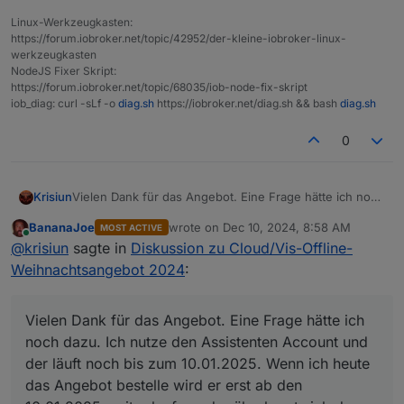
Linux-Werkzeugkasten:
https://forum.iobroker.net/topic/42952/der-kleine-iobroker-linux-
werkzeugkasten
NodeJS Fixer Skript:
https://forum.iobroker.net/topic/68035/iob-node-fix-skript
iob_diag: curl -sLf -o
diag.sh
https://iobroker.net/diag.sh && bash
diag.sh
0
Krisiun
Vielen Dank für das Angebot. Eine Frage hätte ich noch
dazu. Ich nutze den Assistenten Account und der läuft
BananaJoe
wrote on
Dec 10, 2024, 8:58 AM
MOST ACTIVE
noch bis zum 10.01.2025. Wenn ich heute das Angebot
last edited by
Online
@
krisiun
sagte in
Diskussion zu Cloud/Vis-Offline-
bestelle wird er erst ab den 10.01.2025 weiter laufen
oder überlappt sich das und der wird sofort aktiv ab
Weihnachtsangebot 2024
:
dem Kaufs Datum (Heute) schon laufen?
Vielen Dank für das Angebot. Eine Frage hätte ich
noch dazu. Ich nutze den Assistenten Account und
der läuft noch bis zum 10.01.2025. Wenn ich heute
das Angebot bestelle wird er erst ab den