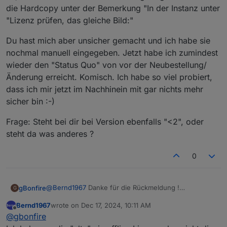
die Hardcopy unter der Bemerkung "In der Instanz unter
"Lizenz prüfen, das gleiche Bild:"
Du hast mich aber unsicher gemacht und ich habe sie
nochmal manuell eingegeben. Jetzt habe ich zumindest
wieder den "Status Quo" von vor der Neubestellung/
Änderung erreicht. Komisch. Ich habe so viel probiert,
dass ich mir jetzt im Nachhinein mit gar nichts mehr
sicher bin :-)
Frage: Steht bei dir bei Version ebenfalls "<2", oder
steht da was anderes ?
0
@
Bernd1967
Danke für die Rückmeldung !
gBonfire
G
Ja, die Lizenz hatte ich manuell eingetragen. Das war
Bernd1967
wrote on
Dec 17, 2024, 10:11 AM
die Hardcopy unter der Bemerkung "In der Instanz
Du hast mich aber unsicher gemacht und ich habe sie
last edited by
Offline
@
gbonfire
unter "Lizenz prüfen, das gleiche Bild:"
nochmal manuell eingegeben. Jetzt habe ich
zumindest wieder den "Status Quo" von vor der
Frage: Steht bei dir bei Version ebenfalls "<2", oder