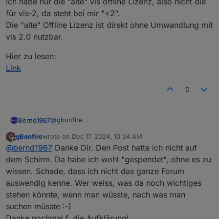
Ich habe nur die "alte" vis offline Lizenz, also nicht die
Neubestellung/Änderung erreicht. Komisch. Ich habe
steht da was anderes ?
für vis-2, da steht bei mir "<2".
so viel probiert, dass ich mir jetzt im Nachhinein mit
Die "alte" Offline Lizenz ist direkt ohne Umwandlung mit
gar nichts mehr sicher bin :-)
vis 2.0 nutzbar.
Hier zu lesen:
Link
0
@
gbonfire
Bernd1967
Ich habe nur die "alte" vis offline Lizenz, also nicht
gBonfire
wrote on
Dec 17, 2024, 10:34 AM
G
die für vis-2, da steht bei mir "<2".
Hier zu lesen:
last edited by
Offline
@
bernd1967
Danke Dir. Den Post hatte ich nicht auf
Die "alte" Offline Lizenz ist direkt ohne
Link
Umwandlung mit vis 2.0 nutzbar.
dem Schirm. Da habe ich wohl "gespendet", ohne es zu
wissen. Schade, dass ich nicht das ganze Forum
auswendig kenne. Wer weiss, was da noch wichtiges
stehen könnte, wenn man wüsste, nach was man
suchen müsste :-)
Danke nochmal f. die Aufklärung!