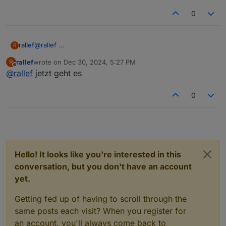
0
rallef
@
rallef
R
rallef
wrote on
Dec 30, 2024, 5:27 PM
R
last edited by
Offline
@
rallef
jetzt geht es
0
Hello! It looks like you're interested in this
conversation, but you don't have an account
yet.
Getting fed up of having to scroll through the
same posts each visit? When you register for
an account, you'll always come back to