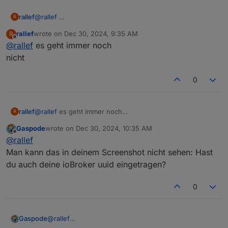
rallef
@
rallef
R
rallef
wrote on
Dec 30, 2024, 9:35 AM
R
last edited by
Offline
@
rallef
es geht immer noch
nicht
0
rallef
@
rallef
es geht immer noch
R
nicht
Gaspode
wrote on
Dec 30, 2024, 10:35 AM
last edited by
Offline
@
rallef
Man kann das in deinem Screenshot nicht sehen: Hast
du auch deine ioBroker uuid eingetragen?
0
Gaspode
@
rallef