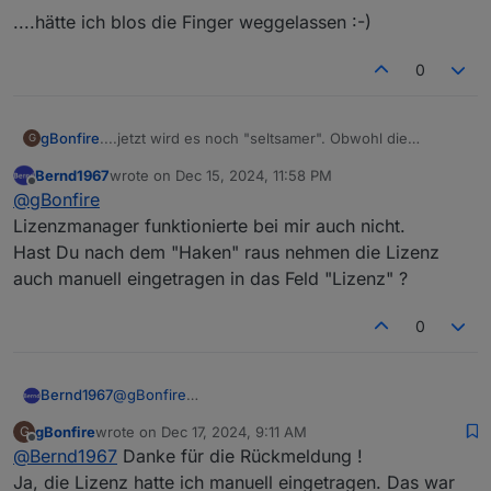
....hätte ich blos die Finger weggelassen :-)
0
....jetzt wird es noch "seltsamer". Obwohl die
gBonfire
G
Lizenzprüfung in der Instanz von VIS2 "OK" sagt,
Bernd1967
wrote on
Dec 15, 2024, 11:58 PM
bekomme ich im LOG nach Neustart des Rechners
Ich habe in den Instanzeinstellungen "Lizenzmanager
last edited by
Offline
@
gBonfire
(oder iob, egal) folgenden Eintrag:
verwenden" angehakt.
vis-2.0
Mache ich den Haken raus, dann bekomme ich diese
Lizenzmanager funktionierte bei mir auch nicht.
2024-12-12 10:10:26.568 error No license found for
Fehlermeldung nicht. Es wird mir dann aber unter
Hast Du nach dem "Haken" raus nehmen die Lizenz
vis. Please get one on
https://iobroker.net
!
"Lizenz prüfen" keine Offline-Lizenz mehr angezeigt.
....hätte ich blos die Finger weggelassen :-)
auch manuell eingetragen in das Feld "Lizenz" ?
0
Bernd1967
@
gBonfire
Lizenzmanager funktionierte bei mir auch nicht.
gBonfire
wrote on
Dec 17, 2024, 9:11 AM
G
Hast Du nach dem "Haken" raus nehmen die Lizenz
last edited by
Offline
@
Bernd1967
Danke für die Rückmeldung !
auch manuell eingetragen in das Feld "Lizenz" ?
Ja, die Lizenz hatte ich manuell eingetragen. Das war