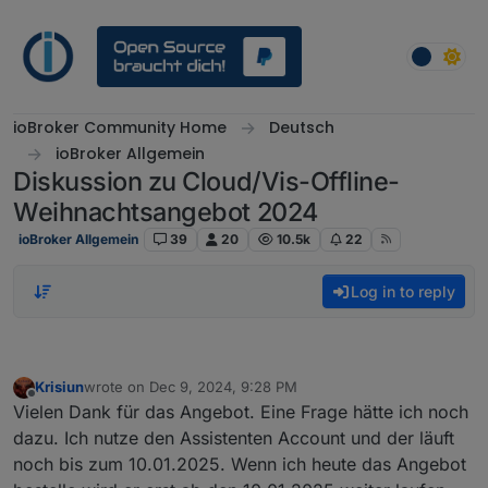
Skip to content
ioBroker Community Home
Deutsch
ioBroker Allgemein
Diskussion zu Cloud/Vis-Offline-
Weihnachtsangebot 2024
ioBroker Allgemein
39
20
10.5k
22
Log in to reply
Krisiun
wrote on
Dec 9, 2024, 9:28 PM
last edited by
Offline
Vielen Dank für das Angebot. Eine Frage hätte ich noch
dazu. Ich nutze den Assistenten Account und der läuft
noch bis zum 10.01.2025. Wenn ich heute das Angebot