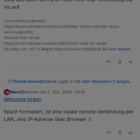
Verbindungsprobleme.
etwas tippen, heißt ich möchte dann auch nicht ständig
Proxy/DNS-Einstellungen konfiguriert.
vis auf
manuell einen Reload machen.
CPU Auslastung liegt durchschnittlich bei 20-
Wäre um jede Idee/Hilfe dankbar. Habt ihr schon
30%, ich denke dass sollte gut sein
solche Probleme gehabt oder ist das zu akzeptieren?
Über Vis > Setup > Einstellungen einen
Linux-Werkzeugkasten:
automatischen Reload nach 5 Minuten
https://forum.iobroker.net/topic/42952/der-kleine-iobroker-linux-
Verbindungsprobleme eingeführt, tut es
werkzeugkasten
allerdings nicht.
NodeJS Fixer Skript:
https://forum.iobroker.net/topic/68035/iob-node-fix-skript
Cache beim Start leeren und mit privatem Modus
iob_diag: curl -sLf -o
diag.sh
https://iobroker.net/diag.sh && bash
diag.sh
deaktivieren
0
@
marcio
sagte in
Vis über Raspberry 5 langsam
Thomas Braun
und stürzt ab
:
MarcIO
schrieb am
2. Dez. 2024, 09:41
M
zuletzt editiert von
Offline
@
thomas-braun
Der Raspi greift auf den Iob remote über
meinen Server
Per RDP/VNC?
falsch formuliert, ist eine lokale remote-Verbindung per
Lass das doch sein und mach eine http-
LAN, also IP-Adresse über Browser :)
Verbindung zur vis auf
0