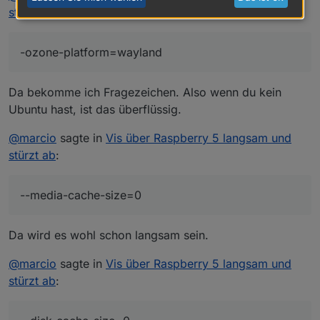
stürzt ab
:
--kiosk
http://XXX.XXX.XXX.206:8282/vis/index.html#Total
-ozone-platform=wayland
Da bekomme ich Fragezeichen. Also wenn du kein
Ubuntu hast, ist das überflüssig.
@
marcio
sagte in
Vis über Raspberry 5 langsam und
stürzt ab
:
--media-cache-size=0
Da wird es wohl schon langsam sein.
@
marcio
sagte in
Vis über Raspberry 5 langsam und
stürzt ab
: