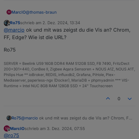
@
thomas-braun
MarcIO
M
Ro75
schrieb am
2. Dez. 2024, 13:34
falsch formuliert, ist eine lokale remote-Verbindung
zuletzt editiert von
Offline
@
marcio
ok und mit was zeigst du die Vis an? Chrom,
per LAN, also IP-Adresse über Browser :)
FF, Edge? Wie ist die URL?
Ro75
SERVER = Beelink U59 16GB DDR4 RAM 512GB SSD, FB 7490, FritzDect
200+301+440, ConBee II, Zigbee Aqara Sensoren + NOUS A1Z, NOUS A1T,
Philips Hue ** ioBroker, REDIS, influxdb2, Grafana, PiHole, Plex-
Mediaserver, paperless-ngx (Docker), MariaDB + phpmyadmin *** VIS-
Runtime = Intel NUC 8GB RAM 128GB SSD + 24" Touchscreen
0
@
marcio
ok und mit was zeigst du die Vis an? Chrom, FF,
Ro75
Edge? Wie ist die URL?
MarcIO
schrieb am
3. Dez. 2024, 07:55
M
Ro75
zuletzt editiert von
Offline
@
ro75