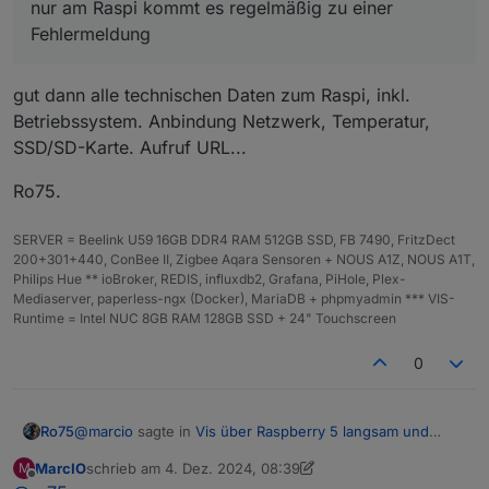
in der die Hauptansicht quasi geteilt wird, eine Seite
dem Rechner perfekt nur am Raspi kommt es
nur am Raspi kommt es regelmäßig zu einer
mit 4 View-Navs + eine Tabelle und die andere Ansicht
regelmäßig zu einer Fehlermeldung.
Fehlermeldung
dann eben mit 5 View-Navs und eine Tabelle. Im
Weiteren gibt es dann für jedes Gerät eine Ansicht
(insgesamt 9) da ist allerdings nicht mehr viel
gut dann alle technischen Daten zum Raspi, inkl.
belastendes, nur eine LED-Anzeige mit einem Binding.
Betriebssystem. Anbindung Netzwerk, Temperatur,
SSD/SD-Karte. Aufruf URL...
Ro75.
SERVER = Beelink U59 16GB DDR4 RAM 512GB SSD, FB 7490, FritzDect
200+301+440, ConBee II, Zigbee Aqara Sensoren + NOUS A1Z, NOUS A1T,
Philips Hue ** ioBroker, REDIS, influxdb2, Grafana, PiHole, Plex-
Mediaserver, paperless-ngx (Docker), MariaDB + phpmyadmin *** VIS-
Runtime = Intel NUC 8GB RAM 128GB SSD + 24" Touchscreen
0
@
marcio
sagte in
Vis über Raspberry 5 langsam und
Ro75
stürzt ab
:
MarcIO
schrieb am
4. Dez. 2024, 08:39
M
zuletzt editiert von MarcIO
12. Apr. 2024, 09:40
Offline