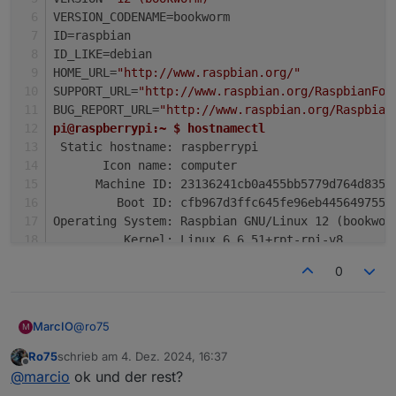
VERSION_CODENAME=bookworm
ID=raspbian
ID_LIKE=debian
HOME_URL=
"http://www.raspbian.org/"
SUPPORT_URL=
"http://www.raspbian.org/RaspbianFor
BUG_REPORT_URL=
"http://www.raspbian.org/Raspbian
pi@raspberrypi:~ $ hostnamectl
 Static hostname: raspberrypi
       Icon name: computer
      Machine ID: 23136241cb0a455bb5779d764d835f
         Boot ID: cfb967d3ffc645fe96eb4456497559
Operating System: Raspbian GNU/Linux 12 (bookwor
          Kernel: Linux 6.6.51+rpt-rpi-v8
    Architecture: arm64
0
@
ro75
MarcIO
M
Ro75
schrieb am
4. Dez. 2024, 16:37
Ja tatsächlich hast recht, ist kein OS. Dachte Wayland
zuletzt editiert von
Offline
@
marcio
ok und der rest?
gäbe es nur auf diesen.
pi@raspberrypi:~ $ cat /etc/os-release 
