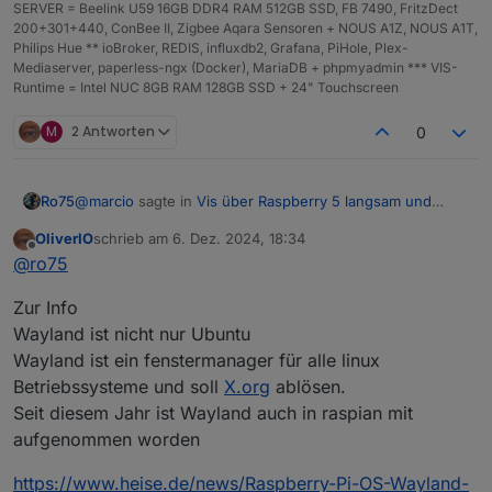
SERVER = Beelink U59 16GB DDR4 RAM 512GB SSD, FB 7490, FritzDect
200+301+440, ConBee II, Zigbee Aqara Sensoren + NOUS A1Z, NOUS A1T,
Philips Hue ** ioBroker, REDIS, influxdb2, Grafana, PiHole, Plex-
Mediaserver, paperless-ngx (Docker), MariaDB + phpmyadmin *** VIS-
Runtime = Intel NUC 8GB RAM 128GB SSD + 24" Touchscreen
M
2 Antworten
0
@
marcio
sagte in
Vis über Raspberry 5 langsam und
Ro75
stürzt ab
:
OliverIO
schrieb am
6. Dez. 2024, 18:34
zuletzt editiert von
Offline
Manche Ansichten switchen in paar Sekunden aber
@
ro75
spätestens nach dem 3. Klick lädt es mehrere
Was meinst du mit "nach dem 3. Klick"?
Minuten lang
Zur Info
Hast du Bilder drauf, wenn ja wie groß?
Wayland ist nicht nur Ubuntu
Wayland ist ein fenstermanager für alle linux
Betriebssysteme und soll
X.org
ablösen.
Seit diesem Jahr ist Wayland auch in raspian mit
aufgenommen worden
https://www.heise.de/news/Raspberry-Pi-OS-Wayland-
Wie sieht das bei dir aus (VIS >> Setup >>