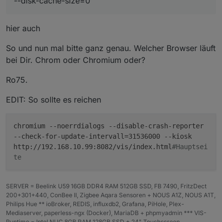
--disk-cache-size=0
hier auch
So und nun mal bitte ganz genau. Welcher Browser läuft
bei Dir. Chrom oder Chromium oder?
Ro75.
EDIT: So sollte es reichen
chromium --noerrdialogs --disable-crash-reporter
--check-for-update-intervall=31536000 --kiosk
http://192.168.10.99:8082/vis/index.html
#Hauptsei
te
SERVER = Beelink U59 16GB DDR4 RAM 512GB SSD, FB 7490, FritzDect
200+301+440, ConBee II, Zigbee Aqara Sensoren + NOUS A1Z, NOUS A1T,
Philips Hue ** ioBroker, REDIS, influxdb2, Grafana, PiHole, Plex-
Mediaserver, paperless-ngx (Docker), MariaDB + phpmyadmin *** VIS-
Runtime = Intel NUC 8GB RAM 128GB SSD + 24" Touchscreen