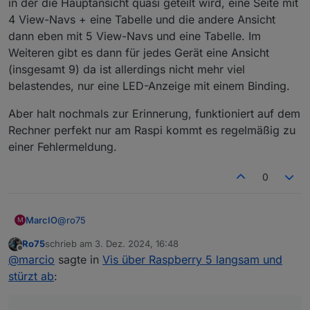
in der die Hauptansicht quasi geteilt wird, eine Seite mit
4 View-Navs + eine Tabelle und die andere Ansicht
dann eben mit 5 View-Navs und eine Tabelle. Im
Weiteren gibt es dann für jedes Gerät eine Ansicht
(insgesamt 9) da ist allerdings nicht mehr viel
belastendes, nur eine LED-Anzeige mit einem Binding.
Aber halt nochmals zur Erinnerung, funktioniert auf dem
Rechner perfekt nur am Raspi kommt es regelmäßig zu
einer Fehlermeldung.
0
@
ro75
MarcIO
M
Ro75
schrieb am
3. Dez. 2024, 16:48
Diagramme gibt es keine.
zuletzt editiert von
Offline
@
marcio
sagte in
Vis über Raspberry 5 langsam und
Animationen sind es auch keine, lediglich ein Bild fast
bei allen Ansichten und View-Navs (alle mit jeweils
In der Hauptansicht ein Bild, 9 Nav-Links mit Bindings
stürzt ab
:
einem Binding).
und eine kleine Tabelle. Danach noch zwei weitere
Ansichten
Aber halt nochmals zur Erinnerung, funktioniert auf