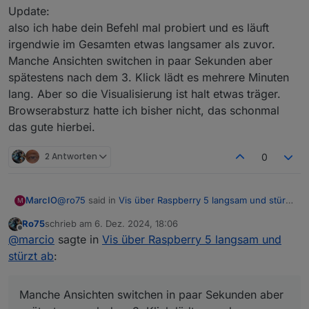
stürzt ab
:
Update:
--disk-cache-size=0
also ich habe dein Befehl mal probiert und es läuft
irgendwie im Gesamten etwas langsamer als zuvor.
Manche Ansichten switchen in paar Sekunden aber
hier auch
spätestens nach dem 3. Klick lädt es mehrere Minuten
So und nun mal bitte ganz genau. Welcher Browser läuft
lang. Aber so die Visualisierung ist halt etwas träger.
bei Dir. Chrom oder Chromium oder?
Browserabsturz hatte ich bisher nicht, das schonmal
Ro75.
das gute hierbei.
EDIT: So sollte es reichen
2 Antworten
0
@
ro75
said in
Vis über Raspberry 5 langsam und stürzt
MarcIO
M
ab
:
Ro75
schrieb am
6. Dez. 2024, 18:06
Bei mir läuft Chromium. Ich habe es auch mal mit
zuletzt editiert von
Offline
@
marcio
sagte in
Vis über Raspberry 5 langsam und
Firefox probiert, war aber nicht besser.
Was genau an der URL ist falsch?
stürzt ab
:
Ohne diesen Abschnitt hatte es leider auch nicht
funktioniert.
Manche Ansichten switchen in paar Sekunden aber