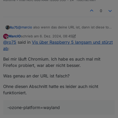
0
@
marcio
also wenn das deine URL ist, dann ist diese total
Ro75
falsch. Ansonsten poste bitte mal deine vollständige URL.
MarcIO
schrieb am
6. Dez. 2024, 08:45
M
Deine lokale IP brauchst du nicht XXX !
@
marcio
sagte in
Vis über Raspberry 5 langsam und
zuletzt editiert von MarcIO
12. Juni 2024, 11:49
Offline
@
ro75
said in
Vis über Raspberry 5 langsam und stürzt
stürzt ab
:
ab
:
-ozone-platform=wayland
Bei mir läuft Chromium. Ich habe es auch mal mit
Firefox probiert, war aber nicht besser.
Da bekomme ich Fragezeichen. Also wenn du kein
Ubuntu hast, ist das überflüssig.
Was genau an der URL ist falsch?
@
marcio
sagte in
Vis über Raspberry 5 langsam und
stürzt ab
:
Ohne diesen Abschnitt hatte es leider auch nicht
--media-cache-size=0
funktioniert.
Da wird es wohl schon langsam sein.
-ozone-platform=wayland
@
marcio
sagte in
Vis über Raspberry 5 langsam und