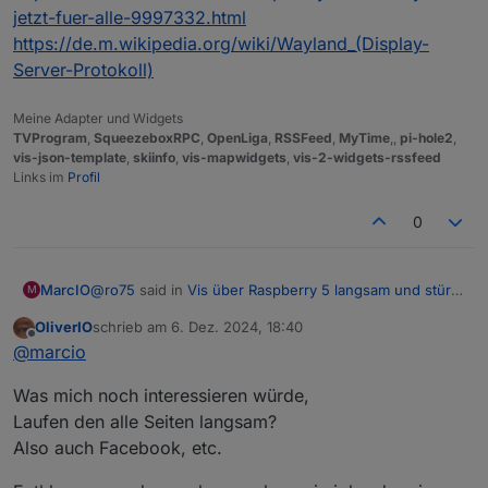
jetzt-fuer-alle-9997332.html
Ro75.
Einstellungen)?
https://de.m.wikipedia.org/wiki/Wayland_(Display-
Server-Protokoll)
Meine Adapter und Widgets
TVProgram
,
SqueezeboxRPC
,
OpenLiga
,
RSSFeed
,
MyTime
,,
pi-hole2
,
vis-json-template
,
skiinfo
,
vis-mapwidgets
,
vis-2-widgets-rssfeed
Links im
Profil
0
@
ro75
said in
Vis über Raspberry 5 langsam und stürzt
MarcIO
M
ab
:
OliverIO
schrieb am
6. Dez. 2024, 18:40
Bei mir läuft Chromium. Ich habe es auch mal mit
zuletzt editiert von
Offline
@
marcio
Firefox probiert, war aber nicht besser.
Was genau an der URL ist falsch?
Was mich noch interessieren würde,
Ohne diesen Abschnitt hatte es leider auch nicht
Laufen den alle Seiten langsam?
funktioniert.
Also auch Facebook, etc.
-ozone-platform=wayland