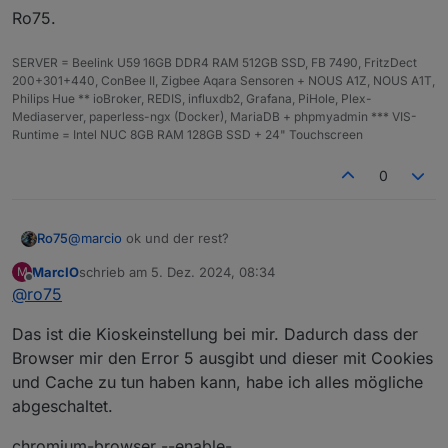
Ro75.
PRETTY_NAME="Raspbian GNU/Linux 12 (bookworm)"
NAME="Raspbian GNU/Linux"

VERSION_ID="12"

SERVER = Beelink U59 16GB DDR4 RAM 512GB SSD, FB 7490, FritzDect
VERSION="12 (bookworm)"

200+301+440, ConBee II, Zigbee Aqara Sensoren + NOUS A1Z, NOUS A1T,
VERSION_CODENAME=bookworm

Philips Hue ** ioBroker, REDIS, influxdb2, Grafana, PiHole, Plex-
ID=raspbian

Mediaserver, paperless-ngx (Docker), MariaDB + phpmyadmin *** VIS-
ID_LIKE=debian

Runtime = Intel NUC 8GB RAM 128GB SSD + 24" Touchscreen
HOME_URL="http://www.raspbian.org/"

SUPPORT_URL="http://www.raspbian.org/RaspbianF
0
BUG_REPORT_URL="http://www.raspbian.org/Raspbi
pi@raspberrypi:~ $ hostnamectl

 Static hostname: raspberrypi

@
marcio
ok und der rest?
Ro75
       Icon name: computer

      Machine ID: 23136241cb0a455bb5779d764d83
MarcIO
schrieb am
5. Dez. 2024, 08:34
M
Ro75.
zuletzt editiert von
         Boot ID: cfb967d3ffc645fe96eb44564975
Offline
@
ro75
Operating System: Raspbian GNU/Linux 12 (bookw
          Kernel: Linux 6.6.51+rpt-rpi-v8

Das ist die Kioskeinstellung bei mir. Dadurch dass der
Browser mir den Error 5 ausgibt und dieser mit Cookies
und Cache zu tun haben kann, habe ich alles mögliche
abgeschaltet.
chromium-browser --enable-