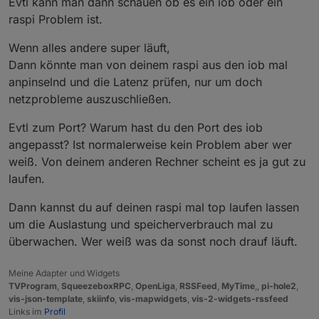
Evtl kann man dann schauen ob es ein iob oder ein
raspi Problem ist.
Update:
also ich habe dein Befehl mal probiert und es läuft
Wenn alles andere super läuft,
irgendwie im Gesamten etwas langsamer als zuvor.
Dann könnte man von deinem raspi aus den iob mal
Manche Ansichten switchen in paar Sekunden aber
anpinselnd und die Latenz prüfen, nur um doch
spätestens nach dem 3. Klick lädt es mehrere Minuten
lang. Aber so die Visualisierung ist halt etwas träger.
netzprobleme auszuschließen.
Browserabsturz hatte ich bisher nicht, das schonmal
das gute hierbei.
Evtl zum Port? Warum hast du den Port des iob
angepasst? Ist normalerweise kein Problem aber wer
weiß. Von deinem anderen Rechner scheint es ja gut zu
laufen.
Dann kannst du auf deinen raspi mal top laufen lassen
um die Auslastung und speicherverbrauch mal zu
überwachen. Wer weiß was da sonst noch drauf läuft.
Meine Adapter und Widgets
TVProgram
,
SqueezeboxRPC
,
OpenLiga
,
RSSFeed
,
MyTime
,,
pi-hole2
,
vis-json-template
,
skiinfo
,
vis-mapwidgets
,
vis-2-widgets-rssfeed
Links im
Profil