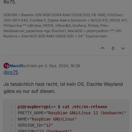
Ro75.
SERVER = Beelink U59 16GB DDR4 RAM 512GB SSD, FB 7490, FritzDect
200+301+440, ConBee II, Zigbee Aqara Sensoren + NOUS A1Z, NOUS A1T,
Philips Hue ** ioBroker, REDIS, influxdb2, Grafana, PiHole, Plex-
Mediaserver, paperless-ngx (Docker), MariaDB + phpmyadmin *** VIS-
Runtime = Intel NUC 8GB RAM 128GB SSD + 24" Touchscreen
0
MarcIO
schrieb am
4. Dez. 2024, 16:36
M
zuletzt editiert von
Offline
@
ro75
Ja tatsächlich hast recht, ist kein OS. Dachte Wayland
gäbe es nur auf diesen.
pi@raspberrypi:~ $ cat /etc/os-release 
PRETTY_NAME=
"Raspbian GNU/Linux 12 (bookworm)"
NAME=
"Raspbian GNU/Linux"
VERSION_ID=
"12"
VERSION=
"12 (bookworm)"