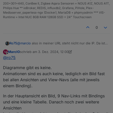
200+301+440, ConBee II, Zigbee Aqara Sensoren + NOUS A1Z, NOUS A1T,
Philips Hue ** ioBroker, REDIS, influxdb2, Grafana, PiHole, Plex-
Mediaserver, paperless-ngx (Docker), MariaDB + phpmyadmin *** VIS-
Runtime = Intel NUC 8GB RAM 128GB SSD + 24" Touchscreen
0
@
marcio
also in meiner URL steht nicht nur die IP. Da ist
Ro75
einiges mehr drin.
MarcIO
schrieb am
3. Dez. 2024, 12:00
M
Hast du Flot, echarts oder Grafena Diagramme
zuletzt editiert von MarcIO
12. März 2024, 13:01
Offline
@
ro75
eingebunden? Wenn ja wie viele?
Hast du Animationen (GIF, svg) am Start?
Diagramme gibt es keine.
Wie viele Objekte pro View?
Animationen sind es auch keine, lediglich ein Bild fast
bei allen Ansichten und View-Navs (alle mit jeweils
Ro75
einem Binding).
In der Hauptansicht ein Bild, 9 Nav-Links mit Bindings
und eine kleine Tabelle. Danach noch zwei weitere
Ansichten