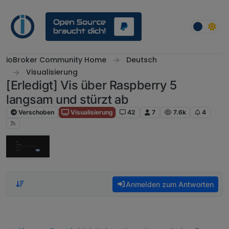
Weiter zum Inhalt
ioBroker Community Home
Deutsch
Visualisierung
[Erledigt] Vis über Raspberry 5
langsam und stürzt ab
Verschoben
Visualisierung
42
7
7.6k
4
Anmelden zum Antworten