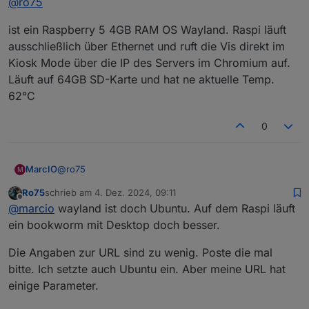
@
ro75
nur am Raspi kommt es regelmäßig zu einer
Fehlermeldung
gut dann alle technischen Daten zum Raspi, inkl.
ist ein Raspberry 5 4GB RAM OS Wayland. Raspi läuft
Betriebssystem. Anbindung Netzwerk, Temperatur,
ausschließlich über Ethernet und ruft die Vis direkt im
SSD/SD-Karte. Aufruf URL...
Ro75.
Kiosk Mode über die IP des Servers im Chromium auf.
Läuft auf 64GB SD-Karte und hat ne aktuelle Temp.
62°C
0
@
ro75
MarcIO
M
Ro75
schrieb am
4. Dez. 2024, 09:11
ist ein Raspberry 5 4GB RAM OS Wayland. Raspi läuft
zuletzt editiert von
Offline
@
marcio
wayland ist doch Ubuntu. Auf dem Raspi läuft
ausschließlich über Ethernet und ruft die Vis direkt im
Kiosk Mode über die IP des Servers im Chromium auf.
ein bookworm mit Desktop doch besser.
Läuft auf 64GB SD-Karte und hat ne aktuelle Temp.
62°C
Die Angaben zur URL sind zu wenig. Poste die mal
bitte. Ich setzte auch Ubuntu ein. Aber meine URL hat
einige Parameter.