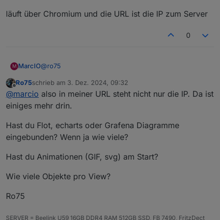
läuft über Chromium und die URL ist die IP zum Server
0
@
ro75
MarcIO
M
Ro75
schrieb am
3. Dez. 2024, 09:32
läuft über Chromium und die URL ist die IP zum Server
zuletzt editiert von
Offline
@
marcio
also in meiner URL steht nicht nur die IP. Da ist
einiges mehr drin.
Hast du Flot, echarts oder Grafena Diagramme
eingebunden? Wenn ja wie viele?
Hast du Animationen (GIF, svg) am Start?
Wie viele Objekte pro View?
Ro75
SERVER = Beelink U59 16GB DDR4 RAM 512GB SSD, FB 7490, FritzDect