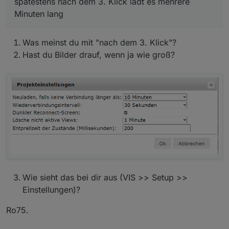
spätestens nach dem 3. Klick lädt es mehrere
-ozone-platform=wayland
Minuten lang
Update:
Was meinst du mit "nach dem 3. Klick"?
also ich habe dein Befehl mal probiert und es läuft
irgendwie im Gesamten etwas langsamer als zuvor.
Hast du Bilder drauf, wenn ja wie groß?
Manche Ansichten switchen in paar Sekunden aber
spätestens nach dem 3. Klick lädt es mehrere Minuten
lang. Aber so die Visualisierung ist halt etwas träger.
Browserabsturz hatte ich bisher nicht, das schonmal
das gute hierbei.
Wie sieht das bei dir aus (VIS >> Setup >>
Einstellungen)?
Ro75.