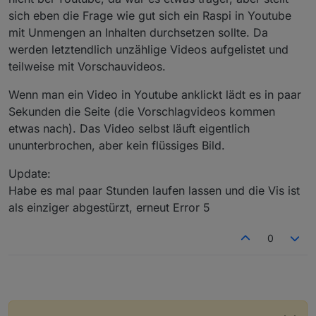
netzprobleme auszuschließen.
angepasst? Ist normalerweise kein Problem aber wer
sich eben die Frage wie gut sich ein Raspi in Youtube
weiß. Von deinem anderen Rechner scheint es ja gut
Dann kannst du auf deinen raspi mal top laufen lassen
zu laufen.
um die Auslastung und speicherverbrauch mal zu
mit Unmengen an Inhalten durchsetzen sollte. Da
überwachen. Wer weiß was da sonst noch drauf läuft.
werden letztendlich unzählige Videos aufgelistet und
teilweise mit Vorschauvideos.
Wenn man ein Video in Youtube anklickt lädt es in paar
Sekunden die Seite (die Vorschlagvideos kommen
etwas nach). Das Video selbst läuft eigentlich
ununterbrochen, aber kein flüssiges Bild.
Update:
Habe es mal paar Stunden laufen lassen und die Vis ist
als einziger abgestürzt, erneut Error 5
0