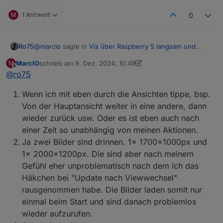
M
1 Antwort
0
@
marcio
sagte in
Vis über Raspberry 5 langsam und
Ro75
stürzt ab
:
MarcIO
schrieb am
9. Dez. 2024, 10:49
M
zuletzt editiert von MarcIO
12. Sept. 2024, 12:12
Offline
@
ro75
Manche Ansichten switchen in paar Sekunden aber
spätestens nach dem 3. Klick lädt es mehrere
Was meinst du mit "nach dem 3. Klick"?
Minuten lang
Wenn ich mit eben durch die Ansichten tippe, bsp.
Hast du Bilder drauf, wenn ja wie groß?
Von der Hauptansicht weiter in eine andere, dann
wieder zurück usw. Oder es ist eben auch nach
einer Zeit so unabhängig von meinen Aktionen.
Ja zwei Bilder sind drinnen. 1x 1700x1000px und
1x 2000x1200px. Die sind aber nach meinem
Gefühl eher unproblematisch nach dem ich das
Wie sieht das bei dir aus (VIS >> Setup >>
Häkchen bei "Update nach Viewwechsel"
Ro75.
Einstellungen)?
rausgenommen habe. Die Bilder laden somit nur
einmal beim Start und sind danach problemlos
wieder aufzurufen.