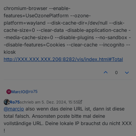
chromium-browser --enable-
features=UseOzonePlatform --ozone-
platform=wayland --disk-cache-dir=/dev/null --disk-
cache-size=0 --clear-data -disable-application-cache -
-media-cache-size=0 --disable-plugins --no-sandbox -
-disable-features=Cookies --clear-cache --incognito --
kiosk
http://XXX.XXX.XXX.206:8282/vis/index.html#Total
0
@
ro75
MarcIO
M
Ro75
schrieb am
5. Dez. 2024, 15:55
Das ist die Kioskeinstellung bei mir. Dadurch dass der
zuletzt editiert von Ro75
12. Mai 2024, 16:59
Offline
@
marcio
also wenn das deine URL ist, dann ist diese
Browser mir den Error 5 ausgibt und dieser mit
Cookies und Cache zu tun haben kann, habe ich alles
chromium-browser --enable-
total falsch. Ansonsten poste bitte mal deine
mögliche abgeschaltet.
features=UseOzonePlatform --ozone-
vollständige URL. Deine lokale IP brauchst du nicht XXX
platform=wayland --disk-cache-dir=/dev/null --disk-
!
cache-size=0 --clear-data -disable-application-cache -