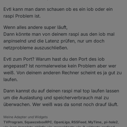
-ozone-platform=wayland
Evtl kann man dann schauen ob es ein iob oder ein
raspi Problem ist.
Update:
also ich habe dein Befehl mal probiert und es läuft
Wenn alles andere super läuft,
irgendwie im Gesamten etwas langsamer als zuvor.
Dann könnte man von deinem raspi aus den iob mal
Manche Ansichten switchen in paar Sekunden aber
anpinselnd und die Latenz prüfen, nur um doch
spätestens nach dem 3. Klick lädt es mehrere Minuten
lang. Aber so die Visualisierung ist halt etwas träger.
netzprobleme auszuschließen.
Browserabsturz hatte ich bisher nicht, das schonmal
das gute hierbei.
Evtl zum Port? Warum hast du den Port des iob
angepasst? Ist normalerweise kein Problem aber wer
weiß. Von deinem anderen Rechner scheint es ja gut zu
laufen.
Dann kannst du auf deinen raspi mal top laufen lassen
um die Auslastung und speicherverbrauch mal zu
überwachen. Wer weiß was da sonst noch drauf läuft.
Meine Adapter und Widgets
TVProgram
,
SqueezeboxRPC
,
OpenLiga
,
RSSFeed
,
MyTime
,,
pi-hole2
,