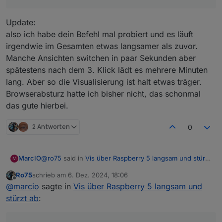
@
marcio
sagte in
Vis über Raspberry 5 langsam und
stürzt ab
:
Update:
--disk-cache-size=0
also ich habe dein Befehl mal probiert und es läuft
irgendwie im Gesamten etwas langsamer als zuvor.
Manche Ansichten switchen in paar Sekunden aber
hier auch
spätestens nach dem 3. Klick lädt es mehrere Minuten
So und nun mal bitte ganz genau. Welcher Browser läuft
lang. Aber so die Visualisierung ist halt etwas träger.
bei Dir. Chrom oder Chromium oder?
Browserabsturz hatte ich bisher nicht, das schonmal
Ro75.
das gute hierbei.
EDIT: So sollte es reichen
2 Antworten
0
@
ro75
said in
Vis über Raspberry 5 langsam und stürzt
MarcIO
M
ab
:
Ro75
schrieb am
6. Dez. 2024, 18:06
Bei mir läuft Chromium. Ich habe es auch mal mit
zuletzt editiert von
Offline
@
marcio
sagte in
Vis über Raspberry 5 langsam und
Firefox probiert, war aber nicht besser.
Was genau an der URL ist falsch?
stürzt ab
:
Ohne diesen Abschnitt hatte es leider auch nicht