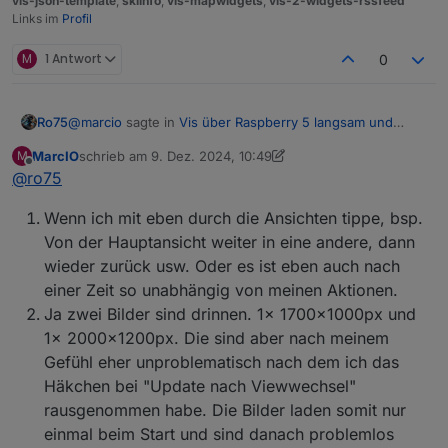
vis-json-template
,
skiinfo
,
vis-mapwidgets
,
vis-2-widgets-rssfeed
Links im
Profil
M
1 Antwort
0
@
marcio
sagte in
Vis über Raspberry 5 langsam und
Ro75
stürzt ab
:
MarcIO
schrieb am
9. Dez. 2024, 10:49
M
zuletzt editiert von MarcIO
12. Sept. 2024, 12:12
Offline
@
ro75
Manche Ansichten switchen in paar Sekunden aber
spätestens nach dem 3. Klick lädt es mehrere
Was meinst du mit "nach dem 3. Klick"?
Minuten lang
Wenn ich mit eben durch die Ansichten tippe, bsp.
Hast du Bilder drauf, wenn ja wie groß?
Von der Hauptansicht weiter in eine andere, dann
wieder zurück usw. Oder es ist eben auch nach
einer Zeit so unabhängig von meinen Aktionen.
Ja zwei Bilder sind drinnen. 1x 1700x1000px und
1x 2000x1200px. Die sind aber nach meinem
Gefühl eher unproblematisch nach dem ich das
Wie sieht das bei dir aus (VIS >> Setup >>
Häkchen bei "Update nach Viewwechsel"
Ro75.
Einstellungen)?
rausgenommen habe. Die Bilder laden somit nur
einmal beim Start und sind danach problemlos