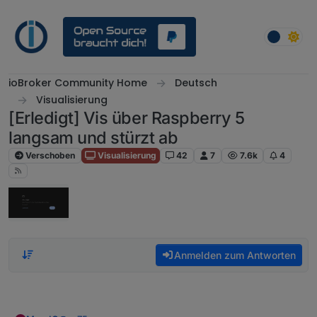
Weiter zum Inhalt
ioBroker Community Home
Deutsch
Visualisierung
[Erledigt] Vis über Raspberry 5
langsam und stürzt ab
Verschoben
Visualisierung
42
7
7.6k
4
Anmelden zum Antworten