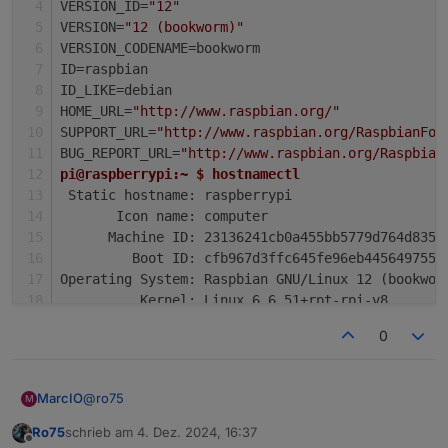
VERSION_ID=
"12"
VERSION=
"12 (bookworm)"
VERSION_CODENAME=bookworm
ID=raspbian
ID_LIKE=debian
HOME_URL=
"http://www.raspbian.org/"
SUPPORT_URL=
"http://www.raspbian.org/RaspbianFor
BUG_REPORT_URL=
"http://www.raspbian.org/Raspbian
pi@raspberrypi:~ $ hostnamectl
 Static hostname: raspberrypi
       Icon name: computer
      Machine ID: 23136241cb0a455bb5779d764d835f
         Boot ID: cfb967d3ffc645fe96eb4456497559
Operating System: Raspbian GNU/Linux 12 (bookwor
          Kernel: Linux 6.6.51+rpt-rpi-v8
    Architecture: arm64
0
@
ro75
MarcIO
M
Ro75
schrieb am
4. Dez. 2024, 16:37
Ja tatsächlich hast recht, ist kein OS. Dachte Wayland
zuletzt editiert von
Offline