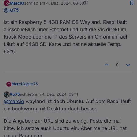
MarcIO
schrieb am
4. Dez. 2024, 08:39
M
zuletzt editiert von MarcIO
12. Apr. 2024, 09:40
Offline
@
ro75
nur am Raspi kommt es regelmäßig zu einer
Fehlermeldung
gut dann alle technischen Daten zum Raspi, inkl.
ist ein Raspberry 5 4GB RAM OS Wayland. Raspi läuft
Betriebssystem. Anbindung Netzwerk, Temperatur,
ausschließlich über Ethernet und ruft die Vis direkt im
SSD/SD-Karte. Aufruf URL...
Ro75.
Kiosk Mode über die IP des Servers im Chromium auf.
Läuft auf 64GB SD-Karte und hat ne aktuelle Temp.
62°C
0
@
ro75
MarcIO
M
Ro75
schrieb am
4. Dez. 2024, 09:11
ist ein Raspberry 5 4GB RAM OS Wayland. Raspi läuft
zuletzt editiert von
Offline
@
marcio
wayland ist doch Ubuntu. Auf dem Raspi läuft
ausschließlich über Ethernet und ruft die Vis direkt im
Kiosk Mode über die IP des Servers im Chromium auf.
ein bookworm mit Desktop doch besser.
Läuft auf 64GB SD-Karte und hat ne aktuelle Temp.
62°C
Die Angaben zur URL sind zu wenig. Poste die mal
bitte. Ich setzte auch Ubuntu ein. Aber meine URL hat
einige Parameter.