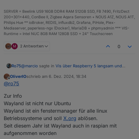
SERVER = Beelink U59 16GB DDR4 RAM 512GB SSD, FB 7490, FritzDect
200+301+440, ConBee II, Zigbee Aqara Sensoren + NOUS A1Z, NOUS A1T,
Philips Hue ** ioBroker, REDIS, influxdb2, Grafana, PiHole, Plex-
Mediaserver, paperless-ngx (Docker), MariaDB + phpmyadmin *** VIS-
Runtime = Intel NUC 8GB RAM 128GB SSD + 24" Touchscreen
M
2 Antworten
0
@
marcio
sagte in
Vis über Raspberry 5 langsam und
Ro75
stürzt ab
:
OliverIO
schrieb am
6. Dez. 2024, 18:34
zuletzt editiert von
Offline
Manche Ansichten switchen in paar Sekunden aber
@
ro75
spätestens nach dem 3. Klick lädt es mehrere
Was meinst du mit "nach dem 3. Klick"?
Minuten lang
Zur Info
Hast du Bilder drauf, wenn ja wie groß?
Wayland ist nicht nur Ubuntu
Wayland ist ein fenstermanager für alle linux
Betriebssysteme und soll
X.org
ablösen.
Seit diesem Jahr ist Wayland auch in raspian mit
aufgenommen worden