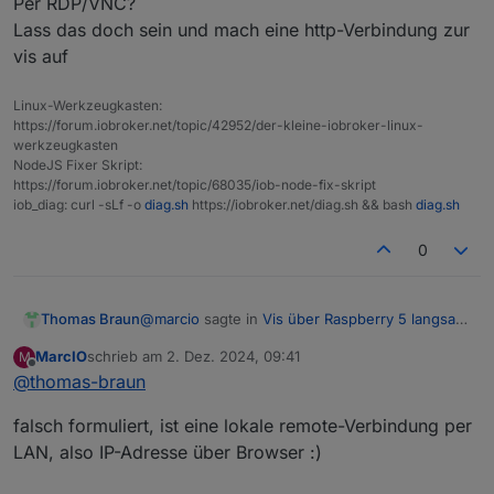
Per RDP/VNC?
da lief es einigermaßen auch besser/zumindest keine
eine Ansicht haben und da sollte auch keiner mehr
deaktiviert, was die Sache auch verbessert hatte
Lass das doch sein und mach eine http-Verbindung zur
Verbindungsprobleme.
etwas tippen, heißt ich möchte dann auch nicht ständig
Proxy/DNS-Einstellungen konfiguriert.
vis auf
manuell einen Reload machen.
CPU Auslastung liegt durchschnittlich bei 20-
Wäre um jede Idee/Hilfe dankbar. Habt ihr schon
30%, ich denke dass sollte gut sein
solche Probleme gehabt oder ist das zu akzeptieren?
Über Vis > Setup > Einstellungen einen
Linux-Werkzeugkasten:
automatischen Reload nach 5 Minuten
https://forum.iobroker.net/topic/42952/der-kleine-iobroker-linux-
Verbindungsprobleme eingeführt, tut es
werkzeugkasten
allerdings nicht.
NodeJS Fixer Skript:
https://forum.iobroker.net/topic/68035/iob-node-fix-skript
Cache beim Start leeren und mit privatem Modus
iob_diag: curl -sLf -o
diag.sh
https://iobroker.net/diag.sh && bash
diag.sh
deaktivieren
0
@
marcio
sagte in
Vis über Raspberry 5 langsam
Thomas Braun
und stürzt ab
:
MarcIO
schrieb am
2. Dez. 2024, 09:41
M
zuletzt editiert von
Offline
@
thomas-braun
Der Raspi greift auf den Iob remote über
meinen Server
Per RDP/VNC?
falsch formuliert, ist eine lokale remote-Verbindung per
Lass das doch sein und mach eine http-
LAN, also IP-Adresse über Browser :)
Verbindung zur vis auf