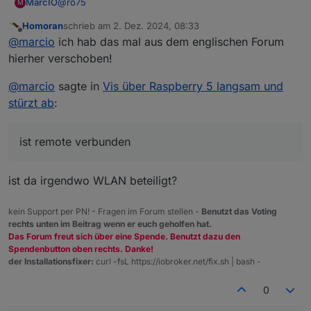
@
ro75
MarcIO
M
Homoran
schrieb am
2. Dez. 2024, 08:33
Nein, der Iob läuft auf meinem Heimserver und der
zuletzt editiert von
Offline
@
marcio
ich hab das mal aus dem englischen Forum
Raspi ist nur zur Darstellung da und ist remote
verbunden. Mein Rechner ist genauso über remote
hierher verschoben!
verbunden, wo es allerdings super klappt. Nur der
Raspi macht eben Probleme..
@
marcio
sagte in
Vis über Raspberry 5 langsam und
stürzt ab
:
ist remote verbunden
ist da irgendwo WLAN beteiligt?
kein Support per PN! - Fragen im Forum stellen -
Benutzt das Voting
rechts unten im Beitrag wenn er euch geholfen hat.
Das Forum freut sich über eine Spende. Benutzt dazu den
Spendenbutton oben rechts. Danke!
der Installationsfixer:
curl -fsL https://iobroker.net/fix.sh | bash -
0