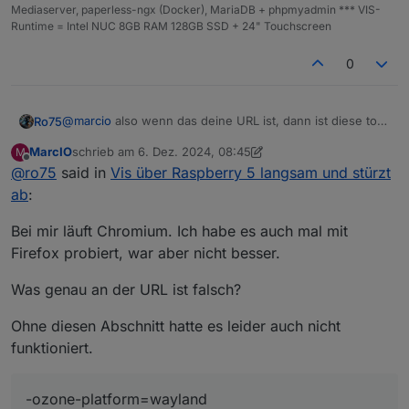
Mediaserver, paperless-ngx (Docker), MariaDB + phpmyadmin *** VIS-
Runtime = Intel NUC 8GB RAM 128GB SSD + 24" Touchscreen
0
@
marcio
also wenn das deine URL ist, dann ist diese total
Ro75
falsch. Ansonsten poste bitte mal deine vollständige URL.
MarcIO
schrieb am
6. Dez. 2024, 08:45
M
Deine lokale IP brauchst du nicht XXX !
@
marcio
sagte in
Vis über Raspberry 5 langsam und
zuletzt editiert von MarcIO
12. Juni 2024, 11:49
Offline
@
ro75
said in
Vis über Raspberry 5 langsam und stürzt
stürzt ab
:
ab
:
-ozone-platform=wayland
Bei mir läuft Chromium. Ich habe es auch mal mit
Firefox probiert, war aber nicht besser.
Da bekomme ich Fragezeichen. Also wenn du kein
Ubuntu hast, ist das überflüssig.
Was genau an der URL ist falsch?
@
marcio
sagte in
Vis über Raspberry 5 langsam und
stürzt ab
:
Ohne diesen Abschnitt hatte es leider auch nicht
--media-cache-size=0
funktioniert.
Da wird es wohl schon langsam sein.
-ozone-platform=wayland