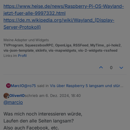
https://www.heise.de/news/Raspberry-Pi-OS-Wayland-
Wie sieht das bei dir aus (VIS >> Setup >>
jetzt-fuer-alle-9997332.html
Ro75.
Einstellungen)?
https://de.m.wikipedia.org/wiki/Wayland_(Display-
Server-Protokoll)
Meine Adapter und Widgets
TVProgram
,
SqueezeboxRPC
,
OpenLiga
,
RSSFeed
,
MyTime
,,
pi-hole2
,
vis-json-template
,
skiinfo
,
vis-mapwidgets
,
vis-2-widgets-rssfeed
Links im
Profil
0
@
ro75
said in
Vis über Raspberry 5 langsam und stürzt
MarcIO
M
ab
:
OliverIO
schrieb am
6. Dez. 2024, 18:40
Bei mir läuft Chromium. Ich habe es auch mal mit
zuletzt editiert von
Offline
@
marcio
Firefox probiert, war aber nicht besser.
Was genau an der URL ist falsch?
Was mich noch interessieren würde,
Ohne diesen Abschnitt hatte es leider auch nicht
Laufen den alle Seiten langsam?
funktioniert.
Also auch Facebook, etc.