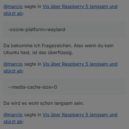
-media-cache-size=0 --disable-plugins --no-sandbox
@
marcio
sagte in
Vis über Raspberry 5 langsam und
--disable-features=Cookies --clear-cache --incognito
stürzt ab
:
--kiosk
http://XXX.XXX.XXX.206:8282/vis/index.html#Total
-ozone-platform=wayland
Da bekomme ich Fragezeichen. Also wenn du kein
Ubuntu hast, ist das überflüssig.
@
marcio
sagte in
Vis über Raspberry 5 langsam und
stürzt ab
:
--media-cache-size=0
Da wird es wohl schon langsam sein.
@
marcio
sagte in
Vis über Raspberry 5 langsam und
stürzt ab
: