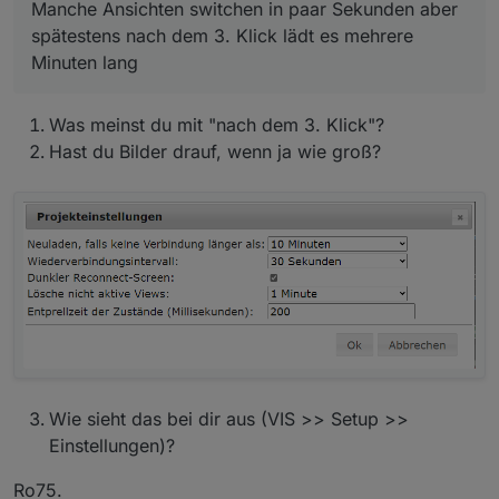
funktioniert.
Manche Ansichten switchen in paar Sekunden aber
spätestens nach dem 3. Klick lädt es mehrere
-ozone-platform=wayland
Minuten lang
Update:
Was meinst du mit "nach dem 3. Klick"?
also ich habe dein Befehl mal probiert und es läuft
irgendwie im Gesamten etwas langsamer als zuvor.
Hast du Bilder drauf, wenn ja wie groß?
Manche Ansichten switchen in paar Sekunden aber
spätestens nach dem 3. Klick lädt es mehrere Minuten
lang. Aber so die Visualisierung ist halt etwas träger.
Browserabsturz hatte ich bisher nicht, das schonmal
das gute hierbei.
Wie sieht das bei dir aus (VIS >> Setup >>
Einstellungen)?
Ro75.