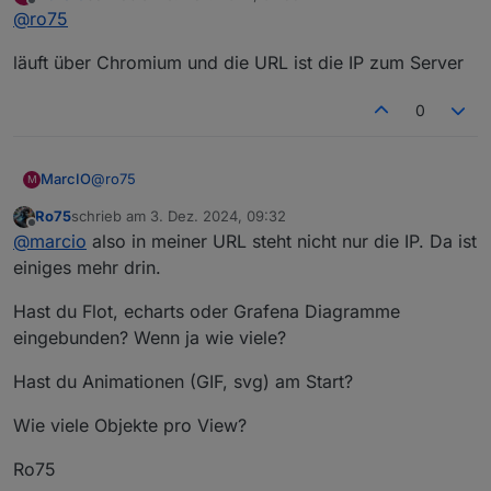
zuletzt editiert von
Offline
@
ro75
läuft über Chromium und die URL ist die IP zum Server
0
@
ro75
MarcIO
M
Ro75
schrieb am
3. Dez. 2024, 09:32
läuft über Chromium und die URL ist die IP zum Server
zuletzt editiert von
Offline
@
marcio
also in meiner URL steht nicht nur die IP. Da ist
einiges mehr drin.
Hast du Flot, echarts oder Grafena Diagramme
eingebunden? Wenn ja wie viele?
Hast du Animationen (GIF, svg) am Start?
Wie viele Objekte pro View?
Ro75