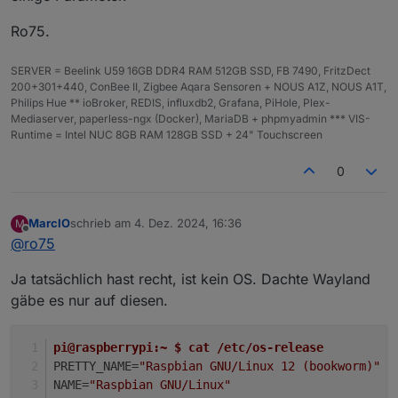
Ro75.
SERVER = Beelink U59 16GB DDR4 RAM 512GB SSD, FB 7490, FritzDect
200+301+440, ConBee II, Zigbee Aqara Sensoren + NOUS A1Z, NOUS A1T,
Philips Hue ** ioBroker, REDIS, influxdb2, Grafana, PiHole, Plex-
Mediaserver, paperless-ngx (Docker), MariaDB + phpmyadmin *** VIS-
Runtime = Intel NUC 8GB RAM 128GB SSD + 24" Touchscreen
0
MarcIO
schrieb am
4. Dez. 2024, 16:36
M
zuletzt editiert von
Offline
@
ro75
Ja tatsächlich hast recht, ist kein OS. Dachte Wayland
gäbe es nur auf diesen.
pi@raspberrypi:~ $ cat /etc/os-release 
PRETTY_NAME=
"Raspbian GNU/Linux 12 (bookworm)"
NAME=
"Raspbian GNU/Linux"