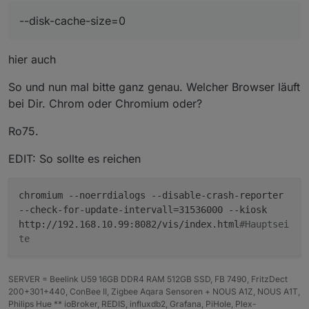
--disk-cache-size=0
hier auch
So und nun mal bitte ganz genau. Welcher Browser läuft
bei Dir. Chrom oder Chromium oder?
Ro75.
EDIT: So sollte es reichen
chromium --noerrdialogs --disable-crash-reporter
--check-for-update-intervall=31536000 --kiosk
http://192.168.10.99:8082/vis/index.html
#Hauptsei
te
SERVER = Beelink U59 16GB DDR4 RAM 512GB SSD, FB 7490, FritzDect
200+301+440, ConBee II, Zigbee Aqara Sensoren + NOUS A1Z, NOUS A1T,
Philips Hue ** ioBroker, REDIS, influxdb2, Grafana, PiHole, Plex-