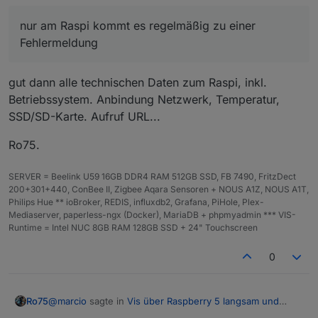
Ansichten
Aber halt nochmals zur Erinnerung, funktioniert auf
in der die Hauptansicht quasi geteilt wird, eine Seite
dem Rechner perfekt nur am Raspi kommt es
nur am Raspi kommt es regelmäßig zu einer
mit 4 View-Navs + eine Tabelle und die andere Ansicht
regelmäßig zu einer Fehlermeldung.
Fehlermeldung
dann eben mit 5 View-Navs und eine Tabelle. Im
Weiteren gibt es dann für jedes Gerät eine Ansicht
(insgesamt 9) da ist allerdings nicht mehr viel
gut dann alle technischen Daten zum Raspi, inkl.
belastendes, nur eine LED-Anzeige mit einem Binding.
Betriebssystem. Anbindung Netzwerk, Temperatur,
SSD/SD-Karte. Aufruf URL...
Ro75.
SERVER = Beelink U59 16GB DDR4 RAM 512GB SSD, FB 7490, FritzDect
200+301+440, ConBee II, Zigbee Aqara Sensoren + NOUS A1Z, NOUS A1T,
Philips Hue ** ioBroker, REDIS, influxdb2, Grafana, PiHole, Plex-
Mediaserver, paperless-ngx (Docker), MariaDB + phpmyadmin *** VIS-
Runtime = Intel NUC 8GB RAM 128GB SSD + 24" Touchscreen
0
@
marcio
sagte in
Vis über Raspberry 5 langsam und
Ro75
stürzt ab
: