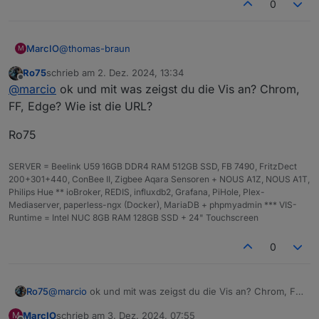
0
@
thomas-braun
MarcIO
M
Ro75
schrieb am
2. Dez. 2024, 13:34
falsch formuliert, ist eine lokale remote-Verbindung
zuletzt editiert von
Offline
@
marcio
ok und mit was zeigst du die Vis an? Chrom,
per LAN, also IP-Adresse über Browser :)
FF, Edge? Wie ist die URL?
Ro75
SERVER = Beelink U59 16GB DDR4 RAM 512GB SSD, FB 7490, FritzDect
200+301+440, ConBee II, Zigbee Aqara Sensoren + NOUS A1Z, NOUS A1T,
Philips Hue ** ioBroker, REDIS, influxdb2, Grafana, PiHole, Plex-
Mediaserver, paperless-ngx (Docker), MariaDB + phpmyadmin *** VIS-
Runtime = Intel NUC 8GB RAM 128GB SSD + 24" Touchscreen
0
@
marcio
ok und mit was zeigst du die Vis an? Chrom, FF,
Ro75
Edge? Wie ist die URL?
MarcIO
schrieb am
3. Dez. 2024, 07:55
M
Ro75