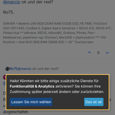
@
marcio
ok und der rest?
gäbe es nur auf diesen.
pi@raspberrypi:~ $ cat /etc/os-release 

Ro75.
PRETTY_NAME="Raspbian GNU/Linux 12 (bookworm)"
NAME="Raspbian GNU/Linux"

VERSION_ID="12"

SERVER = Beelink U59 16GB DDR4 RAM 512GB SSD, FB 7490, FritzDect
VERSION="12 (bookworm)"

200+301+440, ConBee II, Zigbee Aqara Sensoren + NOUS A1Z, NOUS A1T,
VERSION_CODENAME=bookworm

Philips Hue ** ioBroker, REDIS, influxdb2, Grafana, PiHole, Plex-
ID=raspbian

Mediaserver, paperless-ngx (Docker), MariaDB + phpmyadmin *** VIS-
ID_LIKE=debian

Runtime = Intel NUC 8GB RAM 128GB SSD + 24" Touchscreen
HOME_URL="http://www.raspbian.org/"

SUPPORT_URL="http://www.raspbian.org/RaspbianF
0
BUG_REPORT_URL="http://www.raspbian.org/Raspbi
pi@raspberrypi:~ $ hostnamectl

 Static hostname: raspberrypi

@
marcio
ok und der rest?
Ro75
       Icon name: computer

      Machine ID: 23136241cb0a455bb5779d764d83
MarcIO
schrieb am
5. Dez. 2024, 08:34
M
Ro75.
zuletzt editiert von
         Boot ID: cfb967d3ffc645fe96eb44564975
Hallo! Könnten wir bitte einige zusätzliche Dienste für
Offline
@
ro75
Operating System: Raspbian GNU/Linux 12 (bookw
Funktionalität & Analytics
aktivieren? Sie können Ihre
          Kernel: Linux 6.6.51+rpt-rpi-v8

Zustimmung später jederzeit ändern oder zurückziehen.
Das ist die Kioskeinstellung bei mir. Dadurch dass der
Browser mir den Error 5 ausgibt und dieser mit Cookies
Lassen Sie mich wählen
Das ist ok
und Cache zu tun haben kann, habe ich alles mögliche
abgeschaltet.