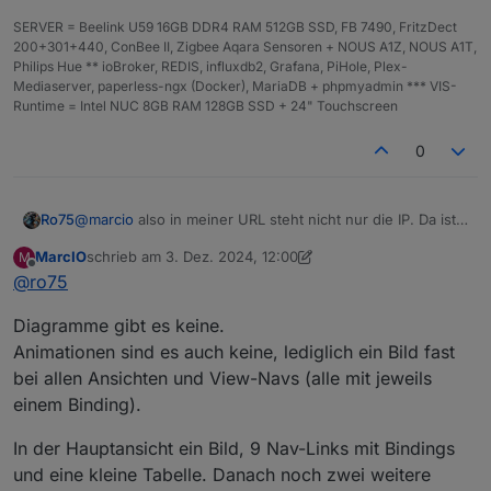
SERVER = Beelink U59 16GB DDR4 RAM 512GB SSD, FB 7490, FritzDect
200+301+440, ConBee II, Zigbee Aqara Sensoren + NOUS A1Z, NOUS A1T,
Philips Hue ** ioBroker, REDIS, influxdb2, Grafana, PiHole, Plex-
Mediaserver, paperless-ngx (Docker), MariaDB + phpmyadmin *** VIS-
Runtime = Intel NUC 8GB RAM 128GB SSD + 24" Touchscreen
0
@
marcio
also in meiner URL steht nicht nur die IP. Da ist
Ro75
einiges mehr drin.
MarcIO
schrieb am
3. Dez. 2024, 12:00
M
Hast du Flot, echarts oder Grafena Diagramme
zuletzt editiert von MarcIO
12. März 2024, 13:01
Offline
@
ro75
eingebunden? Wenn ja wie viele?
Hast du Animationen (GIF, svg) am Start?
Diagramme gibt es keine.
Wie viele Objekte pro View?
Animationen sind es auch keine, lediglich ein Bild fast
bei allen Ansichten und View-Navs (alle mit jeweils
Ro75
einem Binding).
In der Hauptansicht ein Bild, 9 Nav-Links mit Bindings
und eine kleine Tabelle. Danach noch zwei weitere