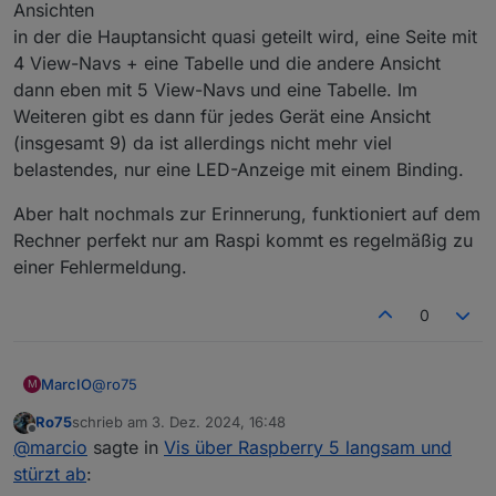
Ansichten
in der die Hauptansicht quasi geteilt wird, eine Seite mit
4 View-Navs + eine Tabelle und die andere Ansicht
dann eben mit 5 View-Navs und eine Tabelle. Im
Weiteren gibt es dann für jedes Gerät eine Ansicht
(insgesamt 9) da ist allerdings nicht mehr viel
belastendes, nur eine LED-Anzeige mit einem Binding.
Aber halt nochmals zur Erinnerung, funktioniert auf dem
Rechner perfekt nur am Raspi kommt es regelmäßig zu
einer Fehlermeldung.
0
@
ro75
MarcIO
M
Ro75
schrieb am
3. Dez. 2024, 16:48
Diagramme gibt es keine.
zuletzt editiert von
Offline
@
marcio
sagte in
Vis über Raspberry 5 langsam und
Animationen sind es auch keine, lediglich ein Bild fast
bei allen Ansichten und View-Navs (alle mit jeweils
In der Hauptansicht ein Bild, 9 Nav-Links mit Bindings
stürzt ab
:
einem Binding).
und eine kleine Tabelle. Danach noch zwei weitere