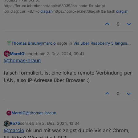
allerdings nicht.
NodeJS Fixer Skript:
https://forum.iobroker.net/topic/68035/iob-node-fix-skript
Cache beim Start leeren und mit privatem Modus
iob_diag: curl -sLf -o
diag.sh
https://iobroker.net/diag.sh && bash
diag.sh
deaktivieren
0
@
marcio
sagte in
Vis über Raspberry 5 langsam
Thomas Braun
und stürzt ab
:
MarcIO
schrieb am
2. Dez. 2024, 09:41
M
zuletzt editiert von
Offline
@
thomas-braun
Der Raspi greift auf den Iob remote über
meinen Server
Per RDP/VNC?
falsch formuliert, ist eine lokale remote-Verbindung per
Lass das doch sein und mach eine http-
LAN, also IP-Adresse über Browser :)
Verbindung zur vis auf
0
@
thomas-braun
MarcIO
M
Ro75
schrieb am
2. Dez. 2024, 13:34
falsch formuliert, ist eine lokale remote-Verbindung
zuletzt editiert von
Offline
@
marcio
ok und mit was zeigst du die Vis an? Chrom,
per LAN, also IP-Adresse über Browser :)
FF, Edge? Wie ist die URL?