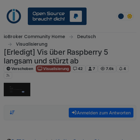
Weiter zum Inhalt
ioBroker Community Home
Deutsch
Visualisierung
[Erledigt] Vis über Raspberry 5
langsam und stürzt ab
Verschoben
Visualisierung
42
7
7.6k
4
Anmelden zum Antworten