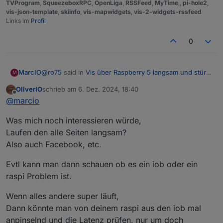
TVProgram
,
SqueezeboxRPC
,
OpenLiga
,
RSSFeed
,
MyTime
,,
pi-hole2
,
vis-json-template
,
skiinfo
,
vis-mapwidgets
,
vis-2-widgets-rssfeed
Links im
Profil
0
@
ro75
said in
Vis über Raspberry 5 langsam und stürzt
MarcIO
M
ab
:
OliverIO
schrieb am
6. Dez. 2024, 18:40
Bei mir läuft Chromium. Ich habe es auch mal mit
zuletzt editiert von
Offline
@
marcio
Firefox probiert, war aber nicht besser.
Was genau an der URL ist falsch?
Was mich noch interessieren würde,
Ohne diesen Abschnitt hatte es leider auch nicht
Laufen den alle Seiten langsam?
funktioniert.
Also auch Facebook, etc.
-ozone-platform=wayland
Evtl kann man dann schauen ob es ein iob oder ein
raspi Problem ist.
Update:
also ich habe dein Befehl mal probiert und es läuft
Wenn alles andere super läuft,
irgendwie im Gesamten etwas langsamer als zuvor.
Dann könnte man von deinem raspi aus den iob mal
Manche Ansichten switchen in paar Sekunden aber
anpinselnd und die Latenz prüfen, nur um doch
spätestens nach dem 3. Klick lädt es mehrere Minuten