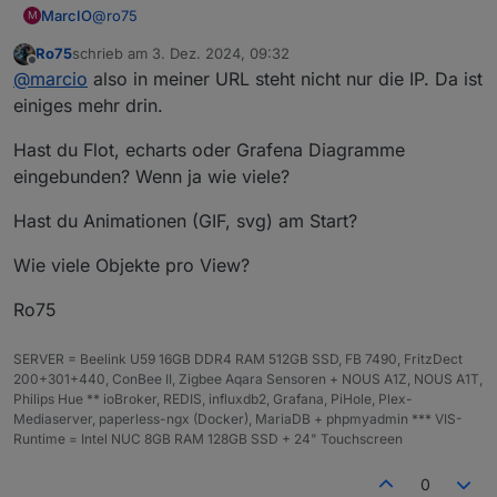
@
ro75
MarcIO
M
Ro75
schrieb am
3. Dez. 2024, 09:32
läuft über Chromium und die URL ist die IP zum Server
zuletzt editiert von
Offline
@
marcio
also in meiner URL steht nicht nur die IP. Da ist
einiges mehr drin.
Hast du Flot, echarts oder Grafena Diagramme
eingebunden? Wenn ja wie viele?
Hast du Animationen (GIF, svg) am Start?
Wie viele Objekte pro View?
Ro75
SERVER = Beelink U59 16GB DDR4 RAM 512GB SSD, FB 7490, FritzDect
200+301+440, ConBee II, Zigbee Aqara Sensoren + NOUS A1Z, NOUS A1T,
Philips Hue ** ioBroker, REDIS, influxdb2, Grafana, PiHole, Plex-
Mediaserver, paperless-ngx (Docker), MariaDB + phpmyadmin *** VIS-
Runtime = Intel NUC 8GB RAM 128GB SSD + 24" Touchscreen
0