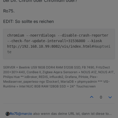
bei Dir. Chrom oder Chromium oder?
Ro75.
EDIT: So sollte es reichen
chromium --noerrdialogs --disable-crash-reporter
--check-for-update-intervall=31536000 --kiosk
http://192.168.10.99:8082/vis/index.html
#Hauptsei
te
SERVER = Beelink U59 16GB DDR4 RAM 512GB SSD, FB 7490, FritzDect
200+301+440, ConBee II, Zigbee Aqara Sensoren + NOUS A1Z, NOUS A1T,
Philips Hue ** ioBroker, REDIS, influxdb2, Grafana, PiHole, Plex-
Mediaserver, paperless-ngx (Docker), MariaDB + phpmyadmin *** VIS-
Runtime = Intel NUC 8GB RAM 128GB SSD + 24" Touchscreen
0
@
marcio
also wenn das deine URL ist, dann ist diese total
Ro75