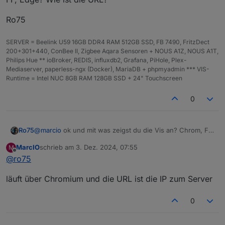
Ro75
SERVER = Beelink U59 16GB DDR4 RAM 512GB SSD, FB 7490, FritzDect
200+301+440, ConBee II, Zigbee Aqara Sensoren + NOUS A1Z, NOUS A1T,
Philips Hue ** ioBroker, REDIS, influxdb2, Grafana, PiHole, Plex-
Mediaserver, paperless-ngx (Docker), MariaDB + phpmyadmin *** VIS-
Runtime = Intel NUC 8GB RAM 128GB SSD + 24" Touchscreen
0
@
marcio
ok und mit was zeigst du die Vis an? Chrom, FF,
Ro75
Edge? Wie ist die URL?
MarcIO
schrieb am
3. Dez. 2024, 07:55
M
Ro75
zuletzt editiert von
Offline
@
ro75
läuft über Chromium und die URL ist die IP zum Server
0