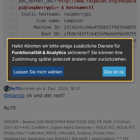
BUG_REPORT_URL=
"http://www.raspbian.org/Raspbian
pi@raspberrypi:~ $ hostnamectl
 Static hostname: raspberrypi
       Icon name: computer
      Machine ID: 23136241cb0a455bb5779d764d835f
         Boot ID: cfb967d3ffc645fe96eb4456497559
Operating System: Raspbian GNU/Linux 12 (bookwor
Hallo! Könnten wir bitte einige zusätzliche Dienste für
          Kernel: Linux 6.6.51+rpt-rpi-v8
Funktionalität & Analytics
aktivieren? Sie können Ihre
    Architecture: arm64
0
Zustimmung später jederzeit ändern oder zurückziehen.
Lassen Sie mich wählen
Das ist ok
@
ro75
MarcIO
M
Ro75
schrieb am
4. Dez. 2024, 16:37
Ja tatsächlich hast recht, ist kein OS. Dachte Wayland
zuletzt editiert von
Offline
@
marcio
ok und der rest?
gäbe es nur auf diesen.
pi@raspberrypi:~ $ cat /etc/os-release 

Ro75.
PRETTY_NAME="Raspbian GNU/Linux 12 (bookworm)"
NAME="Raspbian GNU/Linux"

VERSION_ID="12"

SERVER = Beelink U59 16GB DDR4 RAM 512GB SSD, FB 7490, FritzDect
VERSION="12 (bookworm)"

200+301+440, ConBee II, Zigbee Aqara Sensoren + NOUS A1Z, NOUS A1T,
VERSION_CODENAME=bookworm

Philips Hue ** ioBroker, REDIS, influxdb2, Grafana, PiHole, Plex-
ID=raspbian

Mediaserver, paperless-ngx (Docker), MariaDB + phpmyadmin *** VIS-