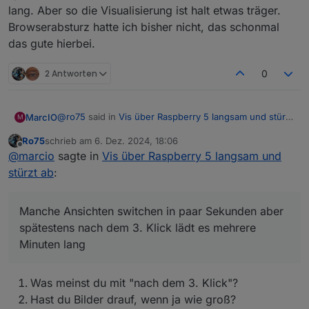
So und nun mal bitte ganz genau. Welcher Browser läuft
lang. Aber so die Visualisierung ist halt etwas träger.
bei Dir. Chrom oder Chromium oder?
Browserabsturz hatte ich bisher nicht, das schonmal
Ro75.
das gute hierbei.
EDIT: So sollte es reichen
2 Antworten
0
@
ro75
said in
Vis über Raspberry 5 langsam und stürzt
MarcIO
M
ab
:
Ro75
schrieb am
6. Dez. 2024, 18:06
Bei mir läuft Chromium. Ich habe es auch mal mit
zuletzt editiert von
Offline
@
marcio
sagte in
Vis über Raspberry 5 langsam und
Firefox probiert, war aber nicht besser.
Was genau an der URL ist falsch?
stürzt ab
:
Ohne diesen Abschnitt hatte es leider auch nicht
funktioniert.
Manche Ansichten switchen in paar Sekunden aber
spätestens nach dem 3. Klick lädt es mehrere
-ozone-platform=wayland
Minuten lang
Update:
Was meinst du mit "nach dem 3. Klick"?
also ich habe dein Befehl mal probiert und es läuft
irgendwie im Gesamten etwas langsamer als zuvor.
Hast du Bilder drauf, wenn ja wie groß?
Manche Ansichten switchen in paar Sekunden aber