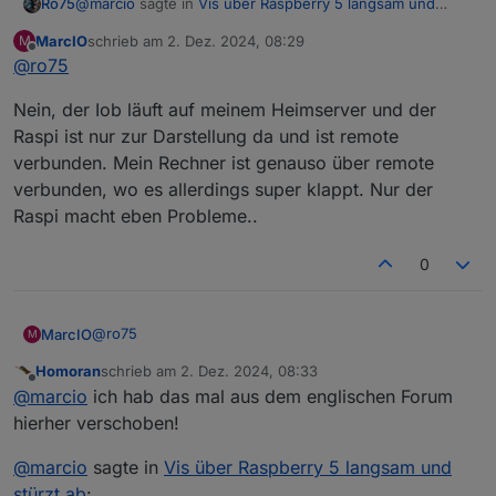
@
marcio
sagte in
Vis über Raspberry 5 langsam und
Ro75
stürzt ab
:
MarcIO
schrieb am
2. Dez. 2024, 08:29
M
zuletzt editiert von
Offline
@
ro75
wird die Vis über meinem Raspi 5 4GB RAM
angezeigt
läuft iobroker und VIS (zur Darstellung) auf dem selben
Nein, der Iob läuft auf meinem Heimserver und der
Gerät? Wenn ja, denke über eine Trennung nach.
Raspi ist nur zur Darstellung da und ist remote
Ro75.
verbunden. Mein Rechner ist genauso über remote
verbunden, wo es allerdings super klappt. Nur der
Raspi macht eben Probleme..
0
@
ro75
MarcIO
M
Homoran
schrieb am
2. Dez. 2024, 08:33
Nein, der Iob läuft auf meinem Heimserver und der
zuletzt editiert von
Offline
@
marcio
ich hab das mal aus dem englischen Forum
Raspi ist nur zur Darstellung da und ist remote
verbunden. Mein Rechner ist genauso über remote
hierher verschoben!
verbunden, wo es allerdings super klappt. Nur der
Raspi macht eben Probleme..
@
marcio
sagte in
Vis über Raspberry 5 langsam und
stürzt ab
: