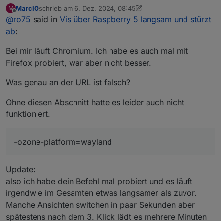
falsch. Ansonsten poste bitte mal deine vollständige URL.
MarcIO
schrieb am
6. Dez. 2024, 08:45
M
Deine lokale IP brauchst du nicht XXX !
@
marcio
sagte in
Vis über Raspberry 5 langsam und
zuletzt editiert von MarcIO
12. Juni 2024, 11:49
Offline
@
ro75
said in
Vis über Raspberry 5 langsam und stürzt
stürzt ab
:
ab
:
-ozone-platform=wayland
Bei mir läuft Chromium. Ich habe es auch mal mit
Firefox probiert, war aber nicht besser.
Da bekomme ich Fragezeichen. Also wenn du kein
Ubuntu hast, ist das überflüssig.
Was genau an der URL ist falsch?
@
marcio
sagte in
Vis über Raspberry 5 langsam und
stürzt ab
:
Ohne diesen Abschnitt hatte es leider auch nicht
--media-cache-size=0
funktioniert.
Da wird es wohl schon langsam sein.
-ozone-platform=wayland
@
marcio
sagte in
Vis über Raspberry 5 langsam und
stürzt ab
:
Update:
--disk-cache-size=0
also ich habe dein Befehl mal probiert und es läuft
irgendwie im Gesamten etwas langsamer als zuvor.
Manche Ansichten switchen in paar Sekunden aber
hier auch
spätestens nach dem 3. Klick lädt es mehrere Minuten