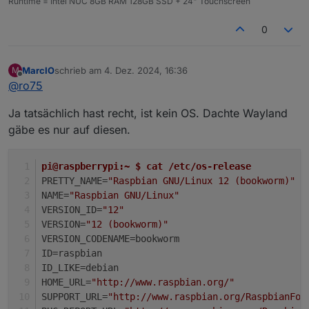
Runtime = Intel NUC 8GB RAM 128GB SSD + 24" Touchscreen
0
MarcIO
schrieb am
4. Dez. 2024, 16:36
M
zuletzt editiert von
Offline
@
ro75
Ja tatsächlich hast recht, ist kein OS. Dachte Wayland
gäbe es nur auf diesen.
pi@raspberrypi:~ $ cat /etc/os-release 
PRETTY_NAME=
"Raspbian GNU/Linux 12 (bookworm)"
NAME=
"Raspbian GNU/Linux"
VERSION_ID=
"12"
VERSION=
"12 (bookworm)"
VERSION_CODENAME=bookworm
ID=raspbian
ID_LIKE=debian
HOME_URL=
"http://www.raspbian.org/"
SUPPORT_URL=
"http://www.raspbian.org/RaspbianFor