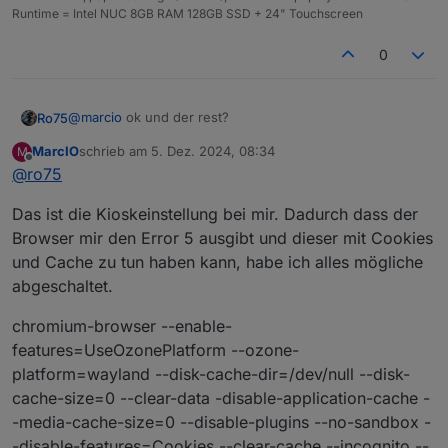
ID_LIKE=debian

Runtime = Intel NUC 8GB RAM 128GB SSD + 24" Touchscreen
HOME_URL="http://www.raspbian.org/"

SUPPORT_URL="http://www.raspbian.org/RaspbianF
0
BUG_REPORT_URL="http://www.raspbian.org/Raspbi
pi@raspberrypi:~ $ hostnamectl

 Static hostname: raspberrypi

@
marcio
ok und der rest?
Ro75
       Icon name: computer

      Machine ID: 23136241cb0a455bb5779d764d83
MarcIO
schrieb am
5. Dez. 2024, 08:34
M
Ro75.
zuletzt editiert von
         Boot ID: cfb967d3ffc645fe96eb44564975
Offline
@
ro75
Operating System: Raspbian GNU/Linux 12 (bookw
          Kernel: Linux 6.6.51+rpt-rpi-v8

Das ist die Kioskeinstellung bei mir. Dadurch dass der
Browser mir den Error 5 ausgibt und dieser mit Cookies
und Cache zu tun haben kann, habe ich alles mögliche
abgeschaltet.
chromium-browser --enable-
features=UseOzonePlatform --ozone-
platform=wayland --disk-cache-dir=/dev/null --disk-
cache-size=0 --clear-data -disable-application-cache -
-media-cache-size=0 --disable-plugins --no-sandbox -
-disable-features=Cookies --clear-cache --incognito --