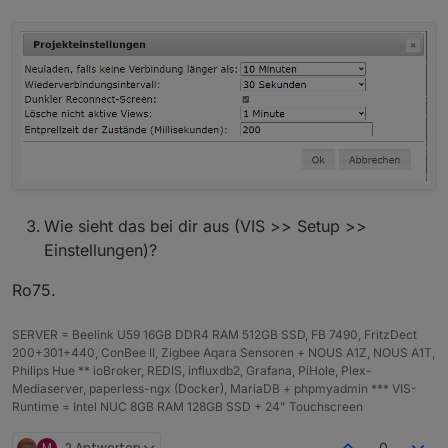
spätestens nach dem 3. Klick lädt es mehrere Minuten
lang. Aber so die Visualisierung ist halt etwas träger.
Browserabsturz hatte ich bisher nicht, das schonmal
das gute hierbei.
Wie sieht das bei dir aus (VIS >> Setup >>
Einstellungen)?
Ro75.
SERVER = Beelink U59 16GB DDR4 RAM 512GB SSD, FB 7490, FritzDect
200+301+440, ConBee II, Zigbee Aqara Sensoren + NOUS A1Z, NOUS A1T,
Philips Hue ** ioBroker, REDIS, influxdb2, Grafana, PiHole, Plex-
Mediaserver, paperless-ngx (Docker), MariaDB + phpmyadmin *** VIS-
Runtime = Intel NUC 8GB RAM 128GB SSD + 24" Touchscreen
M
2 Antworten
0