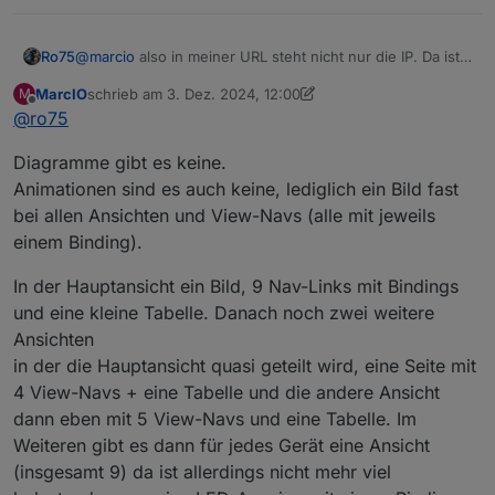
@
marcio
also in meiner URL steht nicht nur die IP. Da ist
Ro75
einiges mehr drin.
MarcIO
schrieb am
3. Dez. 2024, 12:00
M
Hast du Flot, echarts oder Grafena Diagramme
zuletzt editiert von MarcIO
12. März 2024, 13:01
Offline
@
ro75
eingebunden? Wenn ja wie viele?
Hast du Animationen (GIF, svg) am Start?
Diagramme gibt es keine.
Wie viele Objekte pro View?
Animationen sind es auch keine, lediglich ein Bild fast
bei allen Ansichten und View-Navs (alle mit jeweils
Ro75
einem Binding).
In der Hauptansicht ein Bild, 9 Nav-Links mit Bindings
und eine kleine Tabelle. Danach noch zwei weitere
Ansichten
in der die Hauptansicht quasi geteilt wird, eine Seite mit
4 View-Navs + eine Tabelle und die andere Ansicht
dann eben mit 5 View-Navs und eine Tabelle. Im
Weiteren gibt es dann für jedes Gerät eine Ansicht
(insgesamt 9) da ist allerdings nicht mehr viel