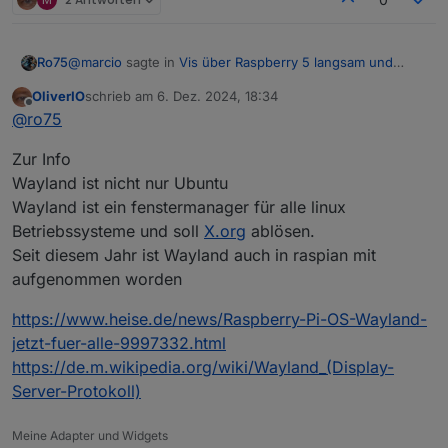
@
marcio
sagte in
Vis über Raspberry 5 langsam und
Ro75
stürzt ab
:
OliverIO
schrieb am
6. Dez. 2024, 18:34
zuletzt editiert von
Offline
Manche Ansichten switchen in paar Sekunden aber
@
ro75
spätestens nach dem 3. Klick lädt es mehrere
Was meinst du mit "nach dem 3. Klick"?
Minuten lang
Zur Info
Hast du Bilder drauf, wenn ja wie groß?
Wayland ist nicht nur Ubuntu
Wayland ist ein fenstermanager für alle linux
Betriebssysteme und soll
X.org
ablösen.
Seit diesem Jahr ist Wayland auch in raspian mit
aufgenommen worden
https://www.heise.de/news/Raspberry-Pi-OS-Wayland-
Wie sieht das bei dir aus (VIS >> Setup >>
jetzt-fuer-alle-9997332.html
Ro75.
Einstellungen)?
https://de.m.wikipedia.org/wiki/Wayland_(Display-
Server-Protokoll)
Meine Adapter und Widgets