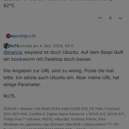
62°C
0
@
ro75
MarcIO
M
Ro75
schrieb am
4. Dez. 2024, 09:11
ist ein Raspberry 5 4GB RAM OS Wayland. Raspi läuft
zuletzt editiert von
Offline
@
marcio
wayland ist doch Ubuntu. Auf dem Raspi läuft
ausschließlich über Ethernet und ruft die Vis direkt im
Kiosk Mode über die IP des Servers im Chromium auf.
ein bookworm mit Desktop doch besser.
Läuft auf 64GB SD-Karte und hat ne aktuelle Temp.
62°C
Die Angaben zur URL sind zu wenig. Poste die mal
bitte. Ich setzte auch Ubuntu ein. Aber meine URL hat
einige Parameter.
Ro75.
SERVER = Beelink U59 16GB DDR4 RAM 512GB SSD, FB 7490, FritzDect
200+301+440, ConBee II, Zigbee Aqara Sensoren + NOUS A1Z, NOUS A1T,
Philips Hue ** ioBroker, REDIS, influxdb2, Grafana, PiHole, Plex-
Mediaserver, paperless-ngx (Docker), MariaDB + phpmyadmin *** VIS-