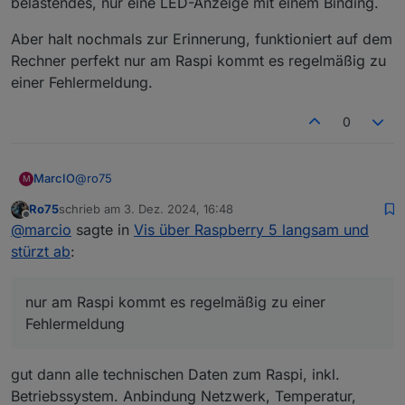
belastendes, nur eine LED-Anzeige mit einem Binding.
Aber halt nochmals zur Erinnerung, funktioniert auf dem
Rechner perfekt nur am Raspi kommt es regelmäßig zu
einer Fehlermeldung.
0
@
ro75
MarcIO
M
Ro75
schrieb am
3. Dez. 2024, 16:48
Diagramme gibt es keine.
zuletzt editiert von
Offline
@
marcio
sagte in
Vis über Raspberry 5 langsam und
Animationen sind es auch keine, lediglich ein Bild fast
bei allen Ansichten und View-Navs (alle mit jeweils
In der Hauptansicht ein Bild, 9 Nav-Links mit Bindings
stürzt ab
:
einem Binding).
und eine kleine Tabelle. Danach noch zwei weitere
Ansichten
Aber halt nochmals zur Erinnerung, funktioniert auf
in der die Hauptansicht quasi geteilt wird, eine Seite
dem Rechner perfekt nur am Raspi kommt es
nur am Raspi kommt es regelmäßig zu einer
mit 4 View-Navs + eine Tabelle und die andere Ansicht
regelmäßig zu einer Fehlermeldung.
Fehlermeldung
dann eben mit 5 View-Navs und eine Tabelle. Im
Weiteren gibt es dann für jedes Gerät eine Ansicht
(insgesamt 9) da ist allerdings nicht mehr viel
gut dann alle technischen Daten zum Raspi, inkl.
belastendes, nur eine LED-Anzeige mit einem Binding.
Betriebssystem. Anbindung Netzwerk, Temperatur,