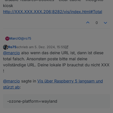
kiosk
http://XXX.XXX.XXX.206:8282/vis/index.html#Total
0
@
ro75
MarcIO
M
Ro75
schrieb am
5. Dez. 2024, 15:55
Das ist die Kioskeinstellung bei mir. Dadurch dass der
zuletzt editiert von Ro75
12. Mai 2024, 16:59
Offline
@
marcio
also wenn das deine URL ist, dann ist diese
Browser mir den Error 5 ausgibt und dieser mit
Cookies und Cache zu tun haben kann, habe ich alles
chromium-browser --enable-
total falsch. Ansonsten poste bitte mal deine
mögliche abgeschaltet.
features=UseOzonePlatform --ozone-
vollständige URL. Deine lokale IP brauchst du nicht XXX
platform=wayland --disk-cache-dir=/dev/null --disk-
!
cache-size=0 --clear-data -disable-application-cache -
-media-cache-size=0 --disable-plugins --no-sandbox
@
marcio
sagte in
Vis über Raspberry 5 langsam und
--disable-features=Cookies --clear-cache --incognito
stürzt ab
:
--kiosk
http://XXX.XXX.XXX.206:8282/vis/index.html#Total
-ozone-platform=wayland