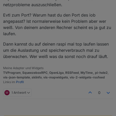
lang. Aber so die Visualisierung ist halt etwas träger.
netzprobleme auszuschließen.
Browserabsturz hatte ich bisher nicht, das schonmal
das gute hierbei.
Evtl zum Port? Warum hast du den Port des iob
angepasst? Ist normalerweise kein Problem aber wer
weiß. Von deinem anderen Rechner scheint es ja gut zu
laufen.
Dann kannst du auf deinen raspi mal top laufen lassen
um die Auslastung und speicherverbrauch mal zu
überwachen. Wer weiß was da sonst noch drauf läuft.
Meine Adapter und Widgets
TVProgram
,
SqueezeboxRPC
,
OpenLiga
,
RSSFeed
,
MyTime
,,
pi-hole2
,
vis-json-template
,
skiinfo
,
vis-mapwidgets
,
vis-2-widgets-rssfeed
Links im
Profil
M
1 Antwort
0