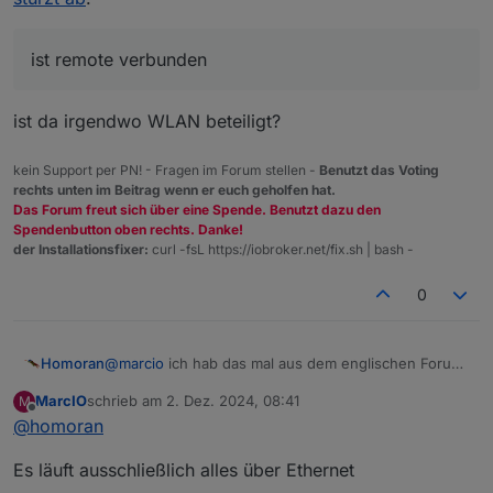
ist remote verbunden
ist da irgendwo WLAN beteiligt?
kein Support per PN! - Fragen im Forum stellen -
Benutzt das Voting
rechts unten im Beitrag wenn er euch geholfen hat.
Das Forum freut sich über eine Spende. Benutzt dazu den
Spendenbutton oben rechts. Danke!
der Installationsfixer:
curl -fsL https://iobroker.net/fix.sh | bash -
0
@
marcio
ich hab das mal aus dem englischen Forum
Homoran
hierher verschoben!
MarcIO
schrieb am
2. Dez. 2024, 08:41
M
@
marcio
sagte in
Vis über Raspberry 5 langsam und
zuletzt editiert von
Offline
@
homoran
stürzt ab
:
ist remote verbunden
Es läuft ausschließlich alles über Ethernet