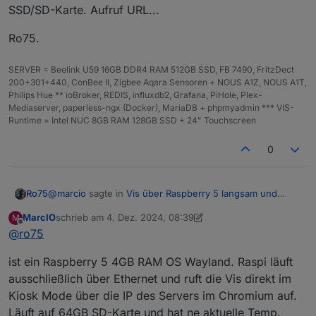
SSD/SD-Karte. Aufruf URL...
Ro75.
SERVER = Beelink U59 16GB DDR4 RAM 512GB SSD, FB 7490, FritzDect
200+301+440, ConBee II, Zigbee Aqara Sensoren + NOUS A1Z, NOUS A1T,
Philips Hue ** ioBroker, REDIS, influxdb2, Grafana, PiHole, Plex-
Mediaserver, paperless-ngx (Docker), MariaDB + phpmyadmin *** VIS-
Runtime = Intel NUC 8GB RAM 128GB SSD + 24" Touchscreen
0
@
marcio
sagte in
Vis über Raspberry 5 langsam und
Ro75
stürzt ab
:
MarcIO
schrieb am
4. Dez. 2024, 08:39
M
zuletzt editiert von MarcIO
12. Apr. 2024, 09:40
Offline
@
ro75
nur am Raspi kommt es regelmäßig zu einer
Fehlermeldung
gut dann alle technischen Daten zum Raspi, inkl.
ist ein Raspberry 5 4GB RAM OS Wayland. Raspi läuft
Betriebssystem. Anbindung Netzwerk, Temperatur,
ausschließlich über Ethernet und ruft die Vis direkt im
SSD/SD-Karte. Aufruf URL...
Ro75.
Kiosk Mode über die IP des Servers im Chromium auf.
Läuft auf 64GB SD-Karte und hat ne aktuelle Temp.