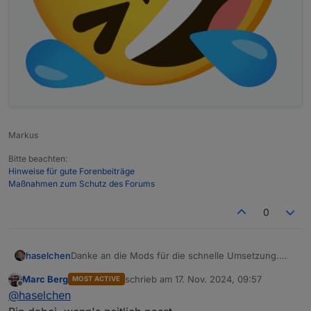
Markus
Bitte beachten:
Hinweise für gute Forenbeiträge
Maßnahmen zum Schutz des Forums
0
Danke an die Mods für die schnelle Umsetzung.
haselchen
Ich schliesse mich der Treffen Frage an.
Marc Berg
schrieb am
17. Nov. 2024, 09:57
MOST ACTIVE
Die Idee ist alleine schon durch den engen Kontakt
Über Datum, Ort etc. kann man sich dann in Ruhe
zuletzt editiert von
Offline
@
haselchen
zu einem Forumsuser entstanden.
austauschen, wenn genug Interesse besteht.
Für den Anfang, um sich mal ranzutasten , würde
By the way... ich heisse Stephan