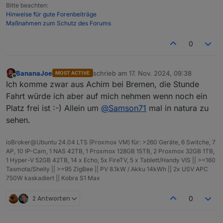
Bitte beachten:
Hinweise für gute Forenbeiträge
Maßnahmen zum Schutz des Forums
0
BananaJoe
schrieb am
17. Nov. 2024, 09:38
MOST ACTIVE
zuletzt editiert von
Online
Ich komme zwar aus Achim bei Bremen, die Stunde
Fahrt würde ich aber auf mich nehmen wenn noch ein
Platz frei ist :-) Allein um
@
Samson71
mal in natura zu
sehen.
ioBroker@Ubuntu 24.04 LTS (Proxmox VM) für: >260 Geräte, 6 Switche, 7
AP, 10 IP-Cam, 1 NAS 42TB, 1 Proxmox 128GB 15TB, 2 Proxmox 32GB 1TB,
1 Hyper-V 52GB 42TB, 14 x Echo, 5x FireTV, 5 x Tablett/Handy VIS || >=160
Tasmota/Shelly || >=95 ZigBee || PV 8.1kW / Akku 14kWh || 2x USV APC
750W kaskadiert || Kobra S1 Max
2 Antworten
0