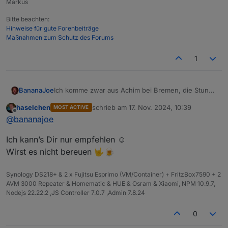
Markus
Bitte beachten:
Hinweise für gute Forenbeiträge
Maßnahmen zum Schutz des Forums
1
BananaJoe
Ich komme zwar aus Achim bei Bremen, die Stunde
Fahrt würde ich aber auf mich nehmen wenn noch
haselchen
schrieb am
17. Nov. 2024, 10:39
MOST ACTIVE
ein Platz frei ist :-) Allein um
@
Samson71
mal in
zuletzt editiert von
Offline
@
bananajoe
natura zu sehen.
Ich kann’s Dir nur empfehlen ☺️
Wirst es nicht bereuen 🤟🍺
Synology DS218+ & 2 x Fujitsu Esprimo (VM/Container) + FritzBox7590 + 2
AVM 3000 Repeater & Homematic & HUE & Osram & Xiaomi, NPM 10.9.7,
Nodejs 22.22.2 ,JS Controller 7.0.7 ,Admin 7.8.24
0