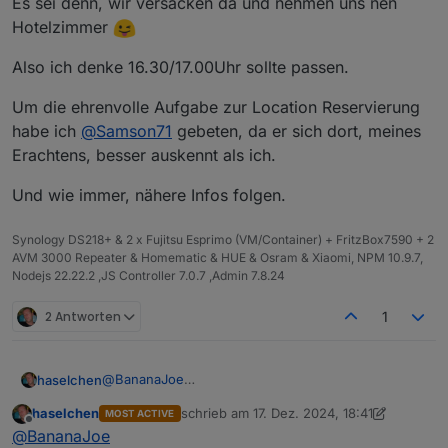
Es sei denn, wir versacken da und nehmen uns nen
Hotelzimmer
Also ich denke 16.30/17.00Uhr sollte passen.
Um die ehrenvolle Aufgabe zur Location Reservierung
habe ich
@
Samson71
gebeten, da er sich dort, meines
Erachtens, besser auskennt als ich.
Und wie immer, nähere Infos folgen.
Synology DS218+ & 2 x Fujitsu Esprimo (VM/Container) + FritzBox7590 + 2
AVM 3000 Repeater & Homematic & HUE & Osram & Xiaomi, NPM 10.9.7,
Nodejs 22.22.2 ,JS Controller 7.0.7 ,Admin 7.8.24
2 Antworten
1
@
BananaJoe
haselchen
@
Marc-Berg
haselchen
schrieb am
17. Dez. 2024, 18:41
MOST ACTIVE
@
wendy2702
Guck mal an, unter Druck arbeitet
@
Samson71
am
zuletzt editiert von haselchen
Offline
@
BananaJoe
Schnellsten