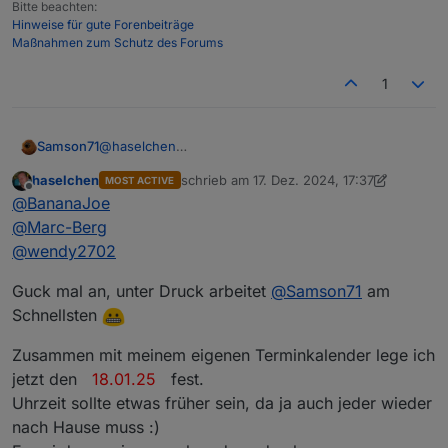
Bitte beachten:
Hinweise für gute Forenbeiträge
Maßnahmen zum Schutz des Forums
1
@
haselchen
Samson71
Freitage: 03.01. / 10.01. / 17.01. / 24.01.
haselchen
schrieb am
17. Dez. 2024, 17:37
MOST ACTIVE
Samstag: 11.01. / 18.01. / 25.01. / 01.02.
Stand jetzt darf ich mir da dann unser Auto
zuletzt editiert von haselchen
Offline
@
BananaJoe
genehmigen und bekomme Ausgang
@
Marc-Berg
@
wendy2702
Guck mal an, unter Druck arbeitet
@
Samson71
am
Schnellsten
Zusammen mit meinem eigenen Terminkalender lege ich
jetzt den
18.01.25
fest.
Uhrzeit sollte etwas früher sein, da ja auch jeder wieder
nach Hause muss :)