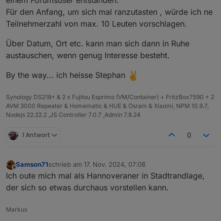
einem Forumsuser entstanden.
Für den Anfang, um sich mal ranzutasten , würde ich ne
Teilnehmerzahl von max. 10 Leuten vorschlagen.
Über Datum, Ort etc. kann man sich dann in Ruhe
austauschen, wenn genug Interesse besteht.
By the way... ich heisse Stephan
Synology DS218+ & 2 x Fujitsu Esprimo (VM/Container) + FritzBox7590 + 2
AVM 3000 Repeater & Homematic & HUE & Osram & Xiaomi, NPM 10.9.7,
Nodejs 22.22.2 ,JS Controller 7.0.7 ,Admin 7.8.24
1 Antwort
0
Samson71
schrieb am
17. Nov. 2024, 07:08
zuletzt editiert von
Offline
Ich oute mich mal als Hannoveraner in Stadtrandlage,
der sich so etwas durchaus vorstellen kann.
Markus