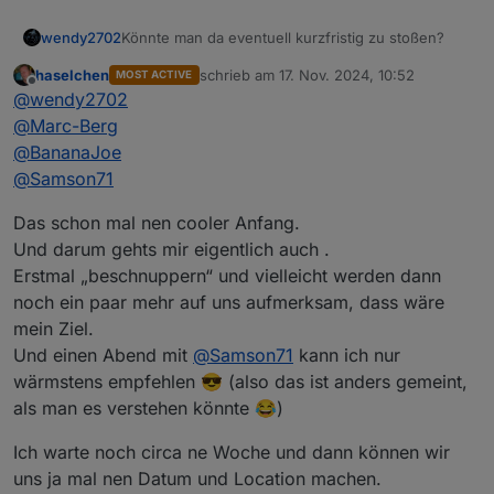
Könnte man da eventuell kurzfristig zu stoßen?
wendy2702
haselchen
schrieb am
17. Nov. 2024, 10:52
MOST ACTIVE
Hannover ist nicht wirklich meine Ecke aber da ich
zuletzt editiert von
Offline
@
wendy2702
beruflich viel in Deutschland unterwegs bin könnte
es sein das ich an dem Termin in der Nähe bin.
@
Marc-Berg
@
BananaJoe
@
Samson71
Das schon mal nen cooler Anfang.
Und darum gehts mir eigentlich auch .
Erstmal „beschnuppern“ und vielleicht werden dann
noch ein paar mehr auf uns aufmerksam, dass wäre
mein Ziel.
Und einen Abend mit
@
Samson71
kann ich nur
wärmstens empfehlen 😎 (also das ist anders gemeint,
als man es verstehen könnte 😂)
Ich warte noch circa ne Woche und dann können wir
uns ja mal nen Datum und Location machen.