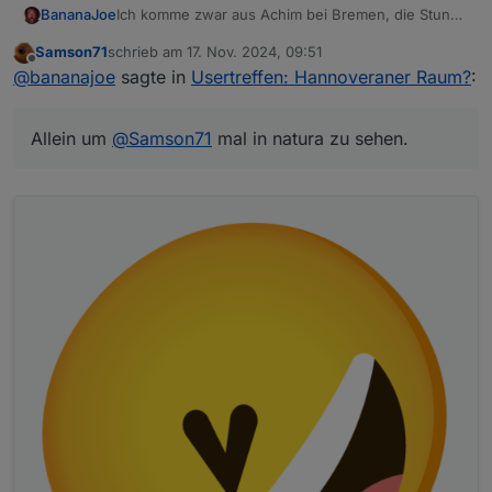
BananaJoe
Ich komme zwar aus Achim bei Bremen, die Stunde
Fahrt würde ich aber auf mich nehmen wenn noch
Samson71
schrieb am
17. Nov. 2024, 09:51
ein Platz frei ist :-) Allein um
@
Samson71
mal in
zuletzt editiert von
Offline
@
bananajoe
sagte in
Usertreffen: Hannoveraner Raum?
:
natura zu sehen.
Allein um
@
Samson71
mal in natura zu sehen.