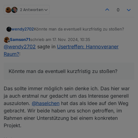
2 Antworten
0
Könnte man da eventuell kurzfristig zu stoßen?
wendy2702
Samson71
schrieb am
17. Nov. 2024, 10:35
Hannover ist nicht wirklich meine Ecke aber da ich
zuletzt editiert von
Offline
@
wendy2702
sagte in
Usertreffen: Hannoveraner
beruflich viel in Deutschland unterwegs bin könnte
es sein das ich an dem Termin in der Nähe bin.
Raum?
:
Könnte man da eventuell kurzfristig zu stoßen?
Das sollte immer möglich sein denke ich. Das hier war
ja auch erstmal nur gedacht um das Interesse generell
auszuloten.
@
haselchen
hat das als Idee auf den Weg
gebracht. Wir beide haben uns schon getroffen, im
Rahmen einer Unterstützung bei einem konkreten
Projekt.