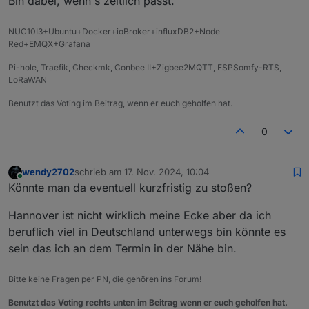
Bin dabei, wenn's zeitlich passt.
ich ne Teilnehmerzahl von max. 10 Leuten
vorschlagen.
NUC10I3+Ubuntu+Docker+ioBroker+influxDB2+Node
Red+EMQX+Grafana
Pi-hole, Traefik, Checkmk, Conbee II+Zigbee2MQTT, ESPSomfy-RTS,
LoRaWAN
Benutzt das Voting im Beitrag, wenn er euch geholfen hat.
0
wendy2702
schrieb am
17. Nov. 2024, 10:04
zuletzt editiert von
Online
Könnte man da eventuell kurzfristig zu stoßen?
Hannover ist nicht wirklich meine Ecke aber da ich
beruflich viel in Deutschland unterwegs bin könnte es
sein das ich an dem Termin in der Nähe bin.
Bitte keine Fragen per PN, die gehören ins Forum!
Benutzt das Voting rechts unten im Beitrag wenn er euch geholfen hat.