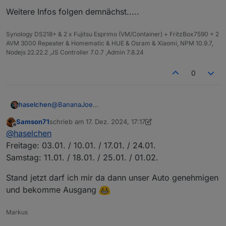
Weitere Infos folgen demnächst.....
Synology DS218+ & 2 x Fujitsu Esprimo (VM/Container) + FritzBox7590 + 2
AVM 3000 Repeater & Homematic & HUE & Osram & Xiaomi, NPM 10.9.7,
Nodejs 22.22.2 ,JS Controller 7.0.7 ,Admin 7.8.24
0
@
BananaJoe
haselchen
@
Marc-Berg
Samson71
schrieb am
17. Dez. 2024, 17:17
@
wendy2702
und an die restlichen Interessierten.
zuletzt editiert von Samson71
Offline
@
haselchen
Markus aka
@
Samson71
schaut auch nochmal in
seinen Terminkalender.
Weitere Infos folgen demnächst.....
Freitage: 03.01. / 10.01. / 17.01. / 24.01.
Und dann sollten wir den Tag eingrenzen können.
Samstag: 11.01. / 18.01. / 25.01. / 01.02.
Vermutlich werden wir dann von der Location her
nach Hannover umswitchen, da das dann doch für
Stand jetzt darf ich mir da dann unser Auto genehmigen
viele näher zu sein scheint.
und bekomme Ausgang
Markus