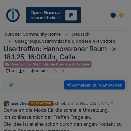
Weiter zum Inhalt
ioBroker Community Home
Deutsch
Usergroups, Stammtische & andere Aktivitäten
Usertreffen: Hannoveraner Raum ->
18.1.25, 16:00Uhr, Celle
Usergroups, Stammtische & andere Aktivitäten
51
9
18.6k
6
Anmelden zum Antworten
haselchen
schrieb am
16. Nov. 2024, 17:16
MOST ACTIVE
zuletzt editiert von haselchen
1. Jan. 2025
Offline
Danke an die Mods für die schnelle Umsetzung.
Ich schliesse mich der Treffen Frage an.
Die Idee ist alleine schon durch den engen Kontakt zu