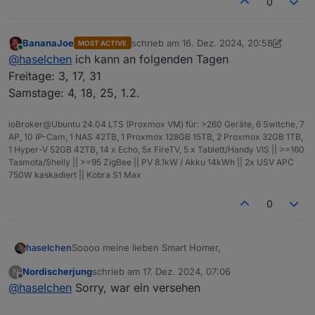
0
BananaJoe
schrieb am
16. Dez. 2024, 20:58
MOST ACTIVE
zuletzt editiert von BananaJoe
Online
@
haselchen
ich kann an folgenden Tagen
Freitage: 3, 17, 31
Samstage: 4, 18, 25, 1.2.
ioBroker@Ubuntu 24.04 LTS (Proxmox VM) für: >260 Geräte, 6 Switche, 7
AP, 10 IP-Cam, 1 NAS 42TB, 1 Proxmox 128GB 15TB, 2 Proxmox 32GB 1TB,
1 Hyper-V 52GB 42TB, 14 x Echo, 5x FireTV, 5 x Tablett/Handy VIS || >=160
Tasmota/Shelly || >=95 ZigBee || PV 8.1kW / Akku 14kWh || 2x USV APC
750W kaskadiert || Kobra S1 Max
0
Soooo meine lieben Smart Homer,
haselchen
Nordischerjung
schrieb am
17. Dez. 2024, 07:06
N
was die Jungs aus dem Raum Karlsruhe können,
zuletzt editiert von
Offline
@
haselchen
Sorry, war ein versehen
können die Norddeutschen ja wohl auch
Einmal in den nächsten Tagen bitte freie Termine im