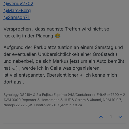
Zusammen mit meinem eigenen Terminkalender
@
wendy2702
lege ich jetzt den
18.01.25
fest.
@
Marc-Berg
Uhrzeit sollte etwas früher sein, da ja auch jeder
Also ich denke 16.30/17.00Uhr sollte passen.
@
Samson71
wieder nach Hause muss :)
Es sei denn, wir versacken da und nehmen uns nen
Um die ehrenvolle Aufgabe zur Location
Versprochen , dass nächste Treffen wird nicht so
Hotelzimmer
Reservierung habe ich
@
Samson71
gebeten, da er
ruckelig in der Planung 😂
sich dort, meines Erachtens, besser auskennt als
Und wie immer, nähere Infos folgen.
ich.
Aufgrund der Parkplatzsituation an einem Samstag und
der eventuellen Unübersichtlichkeit einer Großstadt (
und nebenbei, da sich Markus jetzt um ein Auto bemüht
hat ☺️) , werde ich in Celle was organisieren.
Ist viel entspannter, übersichtlicher + ich kenne mich
dort aus .
Synology DS218+ & 2 x Fujitsu Esprimo (VM/Container) + FritzBox7590 + 2
AVM 3000 Repeater & Homematic & HUE & Osram & Xiaomi, NPM 10.9.7,
Nodejs 22.22.2 ,JS Controller 7.0.7 ,Admin 7.8.24
1