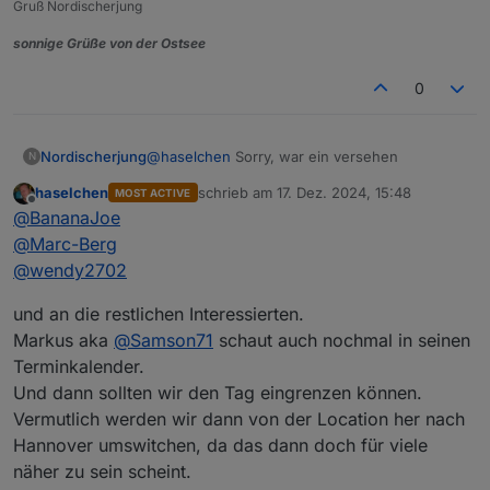
Januar '25 mitteilen (bevorzugt bitte Freitag oder
Gruß Nordischerjung
Samstag)
Ich weiß zwar noch nicht von allen Teilnehmenden
den Wohnort, habe aber mal geguckt, welche
sonnige Grüße von der Ostsee
größere Stadt für alle leicht zu finden ist und ne
Ob das nun genau in der Mitte von jedem liegt,
Vielzahl von Lokalitäten bietet -> herausgekommen
weiss ich natürlich nicht und jedem wird man es
0
dabei ist CELLE.
nicht recht machen können.
@
wendy2702
Und, es ist nur ein Vorschlag
@
Marc-Berg
@
BananaJoe
Edit:
Nordischerjung
@
haselchen
Sorry, war ein versehen
N
@
Samson71
@
martinschm
?
gerade erst gesehen , was bewog Dich für einen
haselchen
schrieb am
17. Dez. 2024, 15:48
MOST ACTIVE
zuletzt editiert von
Offline
Downvote im ersten Post
@
Nordischerjung
?
@
BananaJoe
@
Marc-Berg
@
wendy2702
und an die restlichen Interessierten.
Markus aka
@
Samson71
schaut auch nochmal in seinen
Terminkalender.
Und dann sollten wir den Tag eingrenzen können.
Vermutlich werden wir dann von der Location her nach
Hannover umswitchen, da das dann doch für viele
näher zu sein scheint.