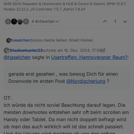
AVM 3000 Repeater & Homematic & HUE & Osram & Xiaomi, NPM 10.9.7,
Nodejs 22.22.2 ,JS Controller 7.0.7 ,Admin 7.8.24
S
N
4 Antworten
1
Soooo meine lieben Smart Homer,
haselchen
Shadowhunter23
schrieb am
16. Dez. 2024, 17:58
S
was die Jungs aus dem Raum Karlsruhe können,
zuletzt editiert von Shadowhunter23
Abwesend
@
haselchen
sagte in
Usertreffen: Hannoveraner Raum?
:
können die Norddeutschen ja wohl auch
Einmal in den nächsten Tagen bitte freie Termine im
Januar '25 mitteilen (bevorzugt bitte Freitag oder
gerade erst gesehen , was bewog Dich für einen
Samstag)
Ich weiß zwar noch nicht von allen Teilnehmenden
Downvote im ersten Post
den Wohnort, habe aber mal geguckt, welche
@
Nordischerjung
?
größere Stadt für alle leicht zu finden ist und ne
Ob das nun genau in der Mitte von jedem liegt,
Vielzahl von Lokalitäten bietet -> herausgekommen
weiss ich natürlich nicht und jedem wird man es
OT:
dabei ist CELLE.
nicht recht machen können.
@
wendy2702
Und, es ist nur ein Vorschlag
@
Marc-Berg
Ich würde da nicht soviel Beachtung darauf legen. Die
@
BananaJoe
Edit:
meisten downvotes entstehen sehr oft beim scrollen am
@
Samson71
Handy oder Tablet. Da man nicht doppelt befragt wird
@
martinschm
?
gerade erst gesehen , was bewog Dich für einen
ob man das auch wirklich will ist das schnell passiert.
Downvote im ersten Post
@
Nordischerjung
?
Und der Upvote wird meistens eh von den selben