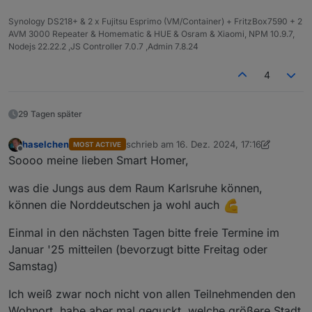
Synology DS218+ & 2 x Fujitsu Esprimo (VM/Container) + FritzBox7590 + 2
AVM 3000 Repeater & Homematic & HUE & Osram & Xiaomi, NPM 10.9.7,
Nodejs 22.22.2 ,JS Controller 7.0.7 ,Admin 7.8.24
4
29 Tagen später
haselchen
schrieb am
16. Dez. 2024, 17:16
MOST ACTIVE
zuletzt editiert von haselchen
Offline
Soooo meine lieben Smart Homer,
was die Jungs aus dem Raum Karlsruhe können,
können die Norddeutschen ja wohl auch
Einmal in den nächsten Tagen bitte freie Termine im
Januar '25 mitteilen (bevorzugt bitte Freitag oder
Samstag)
Ich weiß zwar noch nicht von allen Teilnehmenden den
Wohnort, habe aber mal geguckt, welche größere Stadt