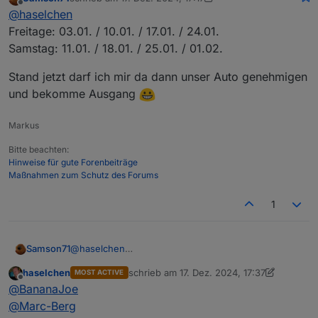
@
wendy2702
und an die restlichen Interessierten.
zuletzt editiert von Samson71
Offline
@
haselchen
Markus aka
@
Samson71
schaut auch nochmal in
seinen Terminkalender.
Weitere Infos folgen demnächst.....
Freitage: 03.01. / 10.01. / 17.01. / 24.01.
Und dann sollten wir den Tag eingrenzen können.
Samstag: 11.01. / 18.01. / 25.01. / 01.02.
Vermutlich werden wir dann von der Location her
nach Hannover umswitchen, da das dann doch für
Stand jetzt darf ich mir da dann unser Auto genehmigen
viele näher zu sein scheint.
und bekomme Ausgang
Markus
Bitte beachten:
Hinweise für gute Forenbeiträge
Maßnahmen zum Schutz des Forums
1
@
haselchen
Samson71
Freitage: 03.01. / 10.01. / 17.01. / 24.01.
haselchen
schrieb am
17. Dez. 2024, 17:37
MOST ACTIVE
Samstag: 11.01. / 18.01. / 25.01. / 01.02.
Stand jetzt darf ich mir da dann unser Auto
zuletzt editiert von haselchen
Offline
@
BananaJoe
genehmigen und bekomme Ausgang
@
Marc-Berg