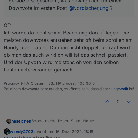
gerade erst gesehen , was bewog Dich für einen
Samstag)
Ich weiß zwar noch nicht von allen Teilnehmenden
Downvote im ersten Post
den Wohnort, habe aber mal geguckt, welche
@
Nordischerjung
?
größere Stadt für alle leicht zu finden ist und ne
Ob das nun genau in der Mitte von jedem liegt,
Vielzahl von Lokalitäten bietet -> herausgekommen
weiss ich natürlich nicht und jedem wird man es
OT:
dabei ist CELLE.
nicht recht machen können.
@
wendy2702
Und, es ist nur ein Vorschlag
@
Marc-Berg
Ich würde da nicht soviel Beachtung darauf legen. Die
@
BananaJoe
Edit:
meisten downvotes entstehen sehr oft beim scrollen am
@
Samson71
Handy oder Tablet. Da man nicht doppelt befragt wird
@
martinschm
?
gerade erst gesehen , was bewog Dich für einen
ob man das auch wirklich will ist das schnell passiert.
Downvote im ersten Post
@
Nordischerjung
?
Und der Upvote wird meistens eh von den selben
Leuten untereinander gemacht...
Proxmox 9 HA-Cluster mit 3x HP prodesk 400 G6 i5
Bei einem
downvote
bitte melden, es könnte sein, dass dieser
ungewollt
ist!
0
Soooo meine lieben Smart Homer,
haselchen
wendy2702
schrieb am
16. Dez. 2024, 18:18
was die Jungs aus dem Raum Karlsruhe können,
zuletzt editiert von
Online