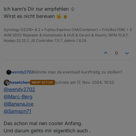
Ich kann’s Dir nur empfehlen ☺️
Wirst es nicht bereuen 🤟🍺
Synology DS218+ & 2 x Fujitsu Esprimo (VM/Container) + FritzBox7590 + 2
AVM 3000 Repeater & Homematic & HUE & Osram & Xiaomi, NPM 10.9.7,
Nodejs 22.22.2 ,JS Controller 7.0.7 ,Admin 7.8.24
0
Könnte man da eventuell kurzfristig zu stoßen?
wendy2702
haselchen
schrieb am
17. Nov. 2024, 10:52
MOST ACTIVE
Hannover ist nicht wirklich meine Ecke aber da ich
zuletzt editiert von
Offline
@
wendy2702
beruflich viel in Deutschland unterwegs bin könnte
es sein das ich an dem Termin in der Nähe bin.
@
Marc-Berg
@
BananaJoe
@
Samson71
Das schon mal nen cooler Anfang.
Und darum gehts mir eigentlich auch .