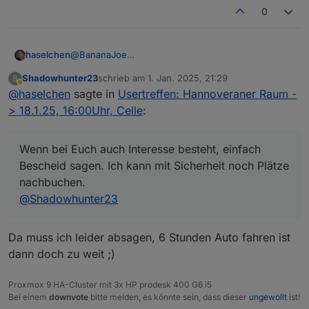
0
@
BananaJoe
haselchen
@
Marc-Berg
Shadowhunter23
schrieb am
1. Jan. 2025, 21:29
S
@
Samson71
Soooo, im Neuen Jahr zur späten Stunde noch eine
zuletzt editiert von
Abwesend
@
haselchen
sagte in
Usertreffen: Hannoveraner Raum -
@
wendy2702
Info.
Die Location ist reserviert.
> 18.1.25, 16:00Uhr, Celle
:
Wenn bei Euch auch Interesse besteht, einfach
Bescheid sagen. Ich kann mit Sicherheit noch Plätze
nachbuchen.
@
Shadowhunter23
https://www.thaers.de/
Da muss ich leider absagen, 6 Stunden Auto fahren ist
dann doch zu weit ;)
Proxmox 9 HA-Cluster mit 3x HP prodesk 400 G6 i5
Bei einem
downvote
bitte melden, es könnte sein, dass dieser
ungewollt
ist!