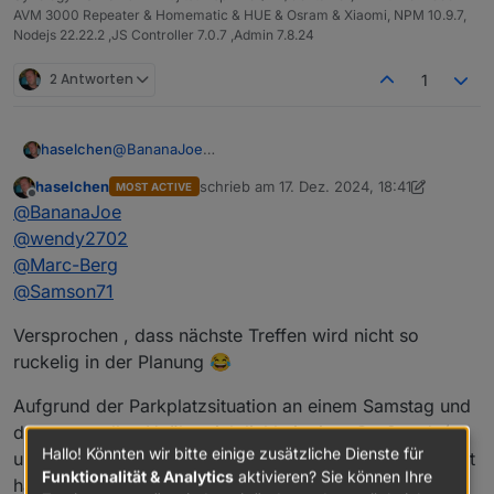
AVM 3000 Repeater & Homematic & HUE & Osram & Xiaomi, NPM 10.9.7,
Nodejs 22.22.2 ,JS Controller 7.0.7 ,Admin 7.8.24
2 Antworten
1
@
BananaJoe
haselchen
@
Marc-Berg
haselchen
schrieb am
17. Dez. 2024, 18:41
MOST ACTIVE
@
wendy2702
Guck mal an, unter Druck arbeitet
@
Samson71
am
zuletzt editiert von haselchen
Offline
@
BananaJoe
Schnellsten
Zusammen mit meinem eigenen Terminkalender
@
wendy2702
lege ich jetzt den
18.01.25
fest.
@
Marc-Berg
Uhrzeit sollte etwas früher sein, da ja auch jeder
Also ich denke 16.30/17.00Uhr sollte passen.
@
Samson71
wieder nach Hause muss :)
Es sei denn, wir versacken da und nehmen uns nen
Um die ehrenvolle Aufgabe zur Location
Versprochen , dass nächste Treffen wird nicht so
Hotelzimmer
Reservierung habe ich
@
Samson71
gebeten, da er
ruckelig in der Planung 😂
sich dort, meines Erachtens, besser auskennt als
Und wie immer, nähere Infos folgen.
ich.
Aufgrund der Parkplatzsituation an einem Samstag und
der eventuellen Unübersichtlichkeit einer Großstadt (
Hallo! Könnten wir bitte einige zusätzliche Dienste für
und nebenbei, da sich Markus jetzt um ein Auto bemüht
Funktionalität & Analytics
aktivieren? Sie können Ihre
hat ☺️) , werde ich in Celle was organisieren.