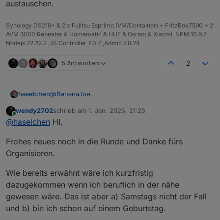
austauschen.
Synology DS218+ & 2 x Fujitsu Esprimo (VM/Container) + FritzBox7590 + 2
AVM 3000 Repeater & Homematic & HUE & Osram & Xiaomi, NPM 10.9.7,
Nodejs 22.22.2 ,JS Controller 7.0.7 ,Admin 7.8.24
S
5 Antworten
2
@
BananaJoe
haselchen
@
Marc-Berg
wendy2702
schrieb am
1. Jan. 2025, 21:25
@
Samson71
Soooo, im Neuen Jahr zur späten Stunde noch eine
zuletzt editiert von
Online
@
haselchen
HI,
@
wendy2702
Info.
Die Location ist reserviert.
Frohes neues noch in die Runde und Danke fürs
Organisieren.
Wie bereits erwähnt wäre ich kurzfristig
dazugekommen wenn ich beruflich in der nähe
gewesen wäre. Das ist aber a) Samstags nicht der Fall
https://www.thaers.de/
und b) bin ich schon auf einem Geburtstag.