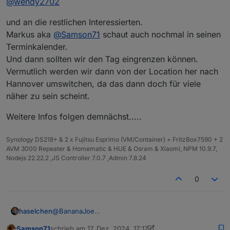
@
wendy2702
und an die restlichen Interessierten.
Markus aka
@
Samson71
schaut auch nochmal in seinen
Terminkalender.
Und dann sollten wir den Tag eingrenzen können.
Vermutlich werden wir dann von der Location her nach
Hannover umswitchen, da das dann doch für viele
näher zu sein scheint.
Weitere Infos folgen demnächst.....
Synology DS218+ & 2 x Fujitsu Esprimo (VM/Container) + FritzBox7590 + 2
AVM 3000 Repeater & Homematic & HUE & Osram & Xiaomi, NPM 10.9.7,
Nodejs 22.22.2 ,JS Controller 7.0.7 ,Admin 7.8.24
0
@
BananaJoe
haselchen
@
Marc-Berg
Samson71
schrieb am
17. Dez. 2024, 17:17