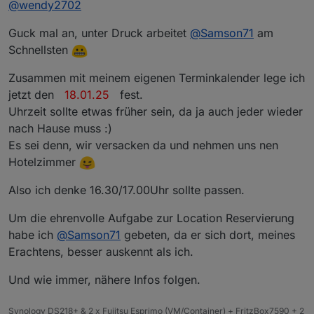
@
wendy2702
Guck mal an, unter Druck arbeitet
@
Samson71
am
Schnellsten
Zusammen mit meinem eigenen Terminkalender lege ich
jetzt den
18.01.25
fest.
Uhrzeit sollte etwas früher sein, da ja auch jeder wieder
nach Hause muss :)
Es sei denn, wir versacken da und nehmen uns nen
Hotelzimmer
Also ich denke 16.30/17.00Uhr sollte passen.
Um die ehrenvolle Aufgabe zur Location Reservierung
habe ich
@
Samson71
gebeten, da er sich dort, meines
Erachtens, besser auskennt als ich.
Und wie immer, nähere Infos folgen.
Synology DS218+ & 2 x Fujitsu Esprimo (VM/Container) + FritzBox7590 + 2