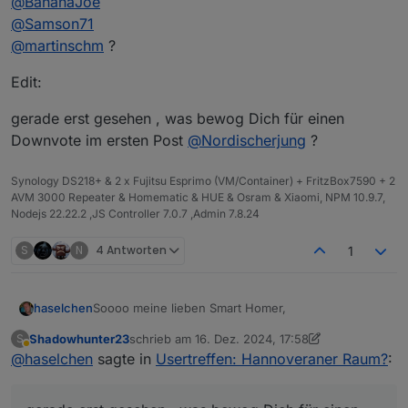
@
BananaJoe
@
Samson71
@
martinschm
?
Edit:
gerade erst gesehen , was bewog Dich für einen
Downvote im ersten Post
@
Nordischerjung
?
Synology DS218+ & 2 x Fujitsu Esprimo (VM/Container) + FritzBox7590 + 2
AVM 3000 Repeater & Homematic & HUE & Osram & Xiaomi, NPM 10.9.7,
Nodejs 22.22.2 ,JS Controller 7.0.7 ,Admin 7.8.24
S
N
4 Antworten
1
Soooo meine lieben Smart Homer,
haselchen
Shadowhunter23
schrieb am
16. Dez. 2024, 17:58
S
was die Jungs aus dem Raum Karlsruhe können,
zuletzt editiert von Shadowhunter23
Abwesend
@
haselchen
sagte in
Usertreffen: Hannoveraner Raum?
:
können die Norddeutschen ja wohl auch
Einmal in den nächsten Tagen bitte freie Termine im
Januar '25 mitteilen (bevorzugt bitte Freitag oder