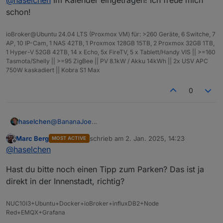
Info.
Die Location ist reserviert.
schon!
ioBroker@Ubuntu 24.04 LTS (Proxmox VM) für: >260 Geräte, 6 Switche, 7
AP, 10 IP-Cam, 1 NAS 42TB, 1 Proxmox 128GB 15TB, 2 Proxmox 32GB 1TB,
1 Hyper-V 52GB 42TB, 14 x Echo, 5x FireTV, 5 x Tablett/Handy VIS || >=160
Tasmota/Shelly || >=95 ZigBee || PV 8.1kW / Akku 14kWh || 2x USV APC
750W kaskadiert || Kobra S1 Max
https://www.thaers.de/
0
@
BananaJoe
haselchen
@
Marc-Berg
Marc Berg
schrieb am
2. Jan. 2025, 14:23
MOST ACTIVE
@
Samson71
Soooo, im Neuen Jahr zur späten Stunde noch eine
zuletzt editiert von
Offline
@
haselchen
@
wendy2702
Info.
Die Location ist reserviert.
Hast du bitte noch einen Tipp zum Parken? Das ist ja
direkt in der Innenstadt, richtig?
NUC10I3+Ubuntu+Docker+ioBroker+influxDB2+Node
Red+EMQX+Grafana
Wenn bei Euch auch Interesse besteht, einfach