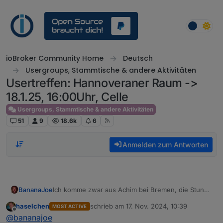
Weiter zum Inhalt
ioBroker Community Home
Deutsch
Usergroups, Stammtische & andere Aktivitäten
Usertreffen: Hannoveraner Raum ->
18.1.25, 16:00Uhr, Celle
Usergroups, Stammtische & andere Aktivitäten
51
9
18.6k
6
Anmelden zum Antworten
BananaJoe
Ich komme zwar aus Achim bei Bremen, die Stunde
Fahrt würde ich aber auf mich nehmen wenn noch
haselchen
schrieb am
17. Nov. 2024, 10:39
MOST ACTIVE
ein Platz frei ist :-) Allein um
@
Samson71
mal in
zuletzt editiert von
Offline
@
bananajoe
natura zu sehen.