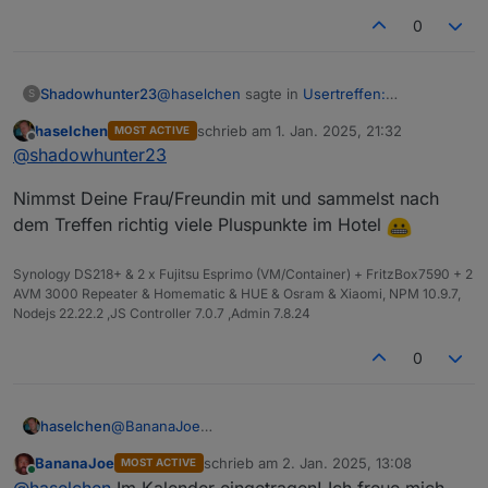
0
@
haselchen
sagte in
Usertreffen:
Shadowhunter23
S
Hannoveraner Raum -> 18.1.25, 16:00Uhr,
Wenn bei Euch auch Interesse besteht, einfach
haselchen
schrieb am
1. Jan. 2025, 21:32
MOST ACTIVE
Celle
:
zuletzt editiert von
Offline
Bescheid sagen. Ich kann mit Sicherheit noch Plätze
Wenn bei Euch auch Interesse besteht,
@
shadowhunter23
nachbuchen.
@
Nordischerjung
einfach Bescheid sagen. Ich kann mit
Da muss ich leider absagen, 6 Stunden Auto
@
Shadowhunter23
Sicherheit noch Plätze nachbuchen.
Nimmst Deine Frau/Freundin mit und sammelst nach
fahren ist dann doch zu weit ;)
An alle Anderen... ich hoffe, dass passt alles so.
@
Shadowhunter23
dem Treffen richtig viele Pluspunkte im Hotel
Es kann natürlich immer was dazwischen kommen,
da wäre es nett, weils auf meinen Namen läuft,
Synology DS218+ & 2 x Fujitsu Esprimo (VM/Container) + FritzBox7590 + 2
dass ihr rechtzeitig Bescheid sagt.
AVM 3000 Repeater & Homematic & HUE & Osram & Xiaomi, NPM 10.9.7,
Ich möchte auch beim ersten Treffen keine
Nodejs 22.22.2 ,JS Controller 7.0.7 ,Admin 7.8.24
Präsentation oder Vorträge machen oder sehen, ich
möchte, dass wir uns kennenlernen und einfach
0
erstmal uns nett austauschen.
@
BananaJoe
haselchen
@
Marc-Berg
BananaJoe
schrieb am
2. Jan. 2025, 13:08
MOST ACTIVE
@
Samson71
Soooo, im Neuen Jahr zur späten Stunde noch eine
zuletzt editiert von
Online
@
haselchen
Im Kalender eingetragen! Ich freue mich
@
wendy2702