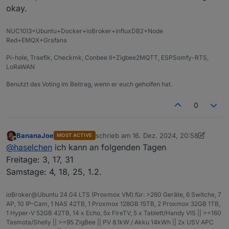
Und, es ist nur ein Vorschlag
@
Marc-Berg
okay.
@
BananaJoe
Edit:
@
Samson71
NUC10I3+Ubuntu+Docker+ioBroker+influxDB2+Node
@
martinschm
?
gerade erst gesehen , was bewog Dich für einen
Red+EMQX+Grafana
Downvote im ersten Post
@
Nordischerjung
?
Pi-hole, Traefik, Checkmk, Conbee II+Zigbee2MQTT, ESPSomfy-RTS,
LoRaWAN
Benutzt das Voting im Beitrag, wenn er euch geholfen hat.
0
BananaJoe
schrieb am
16. Dez. 2024, 20:58
MOST ACTIVE
zuletzt editiert von BananaJoe
Online
@
haselchen
ich kann an folgenden Tagen
Freitage: 3, 17, 31
Samstage: 4, 18, 25, 1.2.
ioBroker@Ubuntu 24.04 LTS (Proxmox VM) für: >260 Geräte, 6 Switche, 7
AP, 10 IP-Cam, 1 NAS 42TB, 1 Proxmox 128GB 15TB, 2 Proxmox 32GB 1TB,
1 Hyper-V 52GB 42TB, 14 x Echo, 5x FireTV, 5 x Tablett/Handy VIS || >=160
Tasmota/Shelly || >=95 ZigBee || PV 8.1kW / Akku 14kWh || 2x USV APC