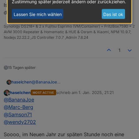
Zustimmung später jederzeit ändern oder zurückziehen.
Ist viel entspannter, übersichtlicher + ich kenne mich
dort aus .
Lassen Sie mich wählen
Das ist ok
Synology DS218+ & 2 x Fujitsu Esprimo (VM/Container) + FritzBox7590 + 2
AVM 3000 Repeater & Homematic & HUE & Osram & Xiaomi, NPM 10.9.7,
Nodejs 22.22.2 ,JS Controller 7.0.7 ,Admin 7.8.24
1
15 Tagen später
@
BananaJoe
haselchen
@
Marc-Berg
haselchen
schrieb am
1. Jan. 2025, 21:21
MOST ACTIVE
@
wendy2702
Guck mal an, unter Druck arbeitet
@
Samson71
am
zuletzt editiert von
Offline
@
BananaJoe
Schnellsten
Zusammen mit meinem eigenen Terminkalender
@
Marc-Berg
lege ich jetzt den
18.01.25
fest.
@
Samson71
Uhrzeit sollte etwas früher sein, da ja auch jeder
Also ich denke 16.30/17.00Uhr sollte passen.
@
wendy2702
wieder nach Hause muss :)
Es sei denn, wir versacken da und nehmen uns nen
Um die ehrenvolle Aufgabe zur Location
Soooo, im Neuen Jahr zur späten Stunde noch eine
Hotelzimmer
Reservierung habe ich
@
Samson71
gebeten, da er