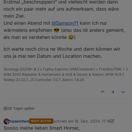
Erstmal „beschnuppern“ und vielleicht werden dann
noch ein paar mehr auf uns aufmerksam, dass wäre
mein Ziel.
Und einen Abend mit
@
Samson71
kann ich nur
wärmstens empfehlen 😎 (also das ist anders gemeint,
als man es verstehen könnte 😂)
Ich warte noch circa ne Woche und dann können wir
uns ja mal nen Datum und Location machen.
Synology DS218+ & 2 x Fujitsu Esprimo (VM/Container) + FritzBox7590 + 2
AVM 3000 Repeater & Homematic & HUE & Osram & Xiaomi, NPM 10.9.7,
Nodejs 22.22.2 ,JS Controller 7.0.7 ,Admin 7.8.24
4
29 Tagen später
haselchen
schrieb am
16. Dez. 2024, 17:16
MOST ACTIVE
zuletzt editiert von haselchen
Offline
Soooo meine lieben Smart Homer,