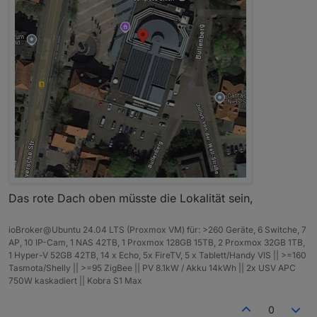
Präsentation oder Vorträge machen oder sehen, ich
möchte, dass wir uns kennenlernen und einfach
erstmal uns nett austauschen.
Das rote Dach oben müsste die Lokalität sein,
ioBroker@Ubuntu 24.04 LTS (Proxmox VM) für: >260 Geräte, 6 Switche, 7
AP, 10 IP-Cam, 1 NAS 42TB, 1 Proxmox 128GB 15TB, 2 Proxmox 32GB 1TB,
1 Hyper-V 52GB 42TB, 14 x Echo, 5x FireTV, 5 x Tablett/Handy VIS || >=160
Tasmota/Shelly || >=95 ZigBee || PV 8.1kW / Akku 14kWh || 2x USV APC
750W kaskadiert || Kobra S1 Max
0