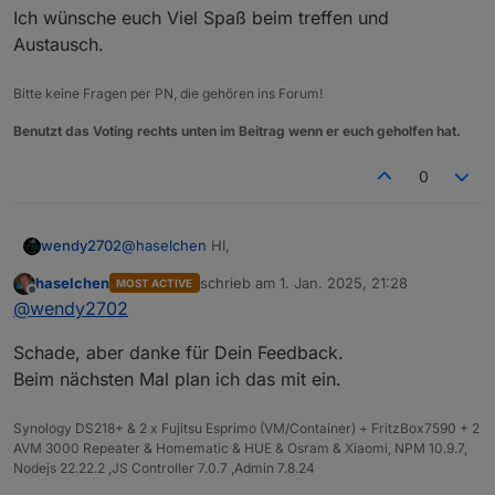
Ich wünsche euch Viel Spaß beim treffen und
Austausch.
Bitte keine Fragen per PN, die gehören ins Forum!
Benutzt das Voting rechts unten im Beitrag wenn er euch geholfen hat.
0
@
haselchen
HI,
wendy2702
Wenn bei Euch auch Interesse besteht, einfach
Bescheid sagen. Ich kann mit Sicherheit noch Plätze
haselchen
schrieb am
1. Jan. 2025, 21:28
MOST ACTIVE
Frohes neues noch in die Runde und Danke fürs
zuletzt editiert von
nachbuchen.
@
Nordischerjung
Offline
@
wendy2702
Organisieren.
@
Shadowhunter23
Wie bereits erwähnt wäre ich kurzfristig
An alle Anderen... ich hoffe, dass passt alles so.
Schade, aber danke für Dein Feedback.
dazugekommen wenn ich beruflich in der nähe
Es kann natürlich immer was dazwischen kommen,
gewesen wäre. Das ist aber a) Samstags nicht der
Ich wünsche euch Viel Spaß beim treffen und
Beim nächsten Mal plan ich das mit ein.
da wäre es nett, weils auf meinen Namen läuft,
Fall und b) bin ich schon auf einem Geburtstag.
Austausch.
dass ihr rechtzeitig Bescheid sagt.
Ich möchte auch beim ersten Treffen keine
Synology DS218+ & 2 x Fujitsu Esprimo (VM/Container) + FritzBox7590 + 2
Präsentation oder Vorträge machen oder sehen, ich
AVM 3000 Repeater & Homematic & HUE & Osram & Xiaomi, NPM 10.9.7,
möchte, dass wir uns kennenlernen und einfach
Nodejs 22.22.2 ,JS Controller 7.0.7 ,Admin 7.8.24
erstmal uns nett austauschen.